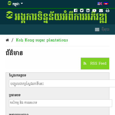
កម្ពុជា
/
Koh Kong sugar plantations
ព័ត៌មាន​
RSS Feed
ស្វែងរកអត្ថបទ
ប្រធានបទ
ចន្លោះពេលវេលា