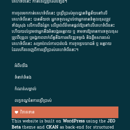
គេហទំព័នេះ កាន់តែល្អប្រសើរឡើង។
ការចូលមកកាន់គេហទំព័រនេះ ឬប្រើប្រាស់មូលដ្ឋានទិន្នន័យនៅលើ
គេហទំព័រនេះ បានន័យថា អ្នកទទួលស្គាល់ថាអ្នកមានទំនួលខុសត្រូវ
ទាំងស្រុង លើការពឹងផ្អែក លើគ្រប់ព័ត៌មានផ្តល់ឱ្យនៅលើគេហទំព័រនេះ
ហើយយល់ព្រមថាអ្នកនឹងមិនបង្ករអន្តរាយ ឬ ទាមទារ​ឱ្យមានការទទួលខុស​
ត្រូវពីបុគ្គល ឬអង្គភាពពាក់ព័ន្ធនឹងការអភិវឌ្ឍទម្រង់ និងខ្លឹមសាររបស់
គេហទំព័រនេះ សម្រាប់រាល់ការបាត់បង់ ការខូចប្រយោជន៍ ឬ អន្តរាយ
ដែលកើតចេញពីការប្រើប្រាស់គេហទំព័រនេះ។
អំពី​យើង​
ទំនាក់ទំនង
កំណត់សម្គាល់
លក្ខខណ្ឌនៃការប្រើប្រាស់
វិភាគទាន
This website is built on
WordPress
using the
JEO
Beta
theme and
CKAN
as back-end for structured