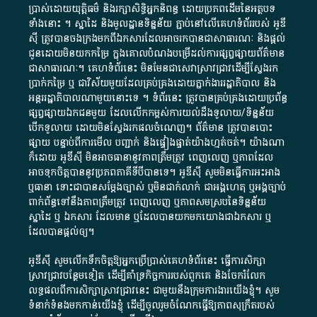
ប្រាស់​ដោយ​យុត្តិធម៌​ និង​រក្សាសិទ្ធិអ្នកនិពន្ធ ដោយ​ប្រភពដើម​នៃ​​អត្ថបទ
ទាំង​នោះ​ ។​ ស្នាដៃ​ និង​មូលដ្ឋាន​ទិន្នន័យ ​ភ្ជាប់​នៅ​លើ​គេហទំព័រ​របស់​ អូ​ឌី​
ស៊ី​ ត្រូវ​បាន​ចងក្រង​មក​ពី​ឯកសារ​ដែល​អាច​រក​បានជា​សាធារណៈ​ និង​ផ្តល់​
ជូន​ដោយ​មិន​យក​កម្រៃ​ ក្នុង​គោលបំណង​បម្រើ​ដល់ការ​ផ្សព្វផ្សាយ​ព័ត៌មាន​
ជា​សាធារណៈ​។​ គេហទំព័រ​នេះ​ មិនមែន​ជា​សេវា​ស្រាវជ្រាវ​ដើម្បី​ស្វែងរក
ប្រាក់​កម្រៃ​ ឬ​ ជា​វិស័យ​មួយ​ដែល​គ្រប់គ្រង​ដោយ​ភ្នាក់ងារ​រដ្ឋាភិបាល​ និង ​
អន្តររដ្ឋាភិបាល​ណាមួយ​នោះ​ទេ ​។​ ទំព័រ​នេះ​ ត្រូវ​បាន​គ្រប់គ្រង​ដោយ​ប្រព័ន្ធ​
ផ្សព្វផ្សាយ​ឯកជន​មួយ​ ដែល​លើកកម្ពស់​ការ​យល់​ដឹង​ទូលាយ​/​ទិន្នន័យ​
បើក​ទូលាយ​ ដោយ​មិនស្វែង​រក​ផល​ចំណេញ​។​ ព័ត៌មាន​ ត្រូវ​បាន​បោះ
ផ្សាយ​ បន្ទាប់​ពី​ការ​មើល​ បញ្ជាក់​ និង​ផ្ទៀងផ្ទាត់​យ៉ាង​ហ្មត់ចត់​។​ យ៉ាងណា​
ក៏​ដោយ​ អូ​ឌី​ស៊ី​ មិន​អាច​ធានា​នូវ​ភាព​ត្រឹមត្រូវ​ ពេញលេញ​ ឬ​ភាព​ដែល​
អាច​ទុកចិត្ត​បាននូវ​ប្រភព​ភាគី​ទី​បី​បាន​ទេ​។​ អូ​ឌី​ស៊ី​ សូម​មិន​ធ្វើការ​អះអាង​
ឬ​ធានា​ ទោះជា​បាន​សម្តែង​ច្បាស់​ ឬ​មិន​ជាក់លាក់​ ជា​អង្គហេតុ​ ឬ​អង្គច្បាប់​
ពាក់ព័ន្ធ​ទៅ​នឹង​ភាព​ត្រឹមត្រូវ​ ពេញលេញ​ ឬ​ភាព​សម​ស្រប​នៃ​ទិន្នន័យ​
ស្នាដៃ​ ឬ​ ឯកសារ​ ដែល​មាន​ ឬ​ដែល​បាន​យក​មក​យោង​ជា​ឯកសារ​ ឬ​
ដែល​បាន​ផ្តល់​ឲ្យ​។
អូឌីស៊ី សូមលើកទឹកចិត្តឱ្យអ្នកប្រើប្រាស់គេហទំព័រនេះ ធ្វើការសិក្សា
ស្រាវជ្រាវបន្ថែមទៀត ដើម្បីគាំទ្រកិច្ចការ​របស់ពួកគេ និងចែករំលែក
លទ្ធផលពីការសិក្សាស្រាវជ្រាវនេះ ជាមួយនឹងក្រុមការងារយើងខ្ញុំ។ សូម
ទំនាក់ទំនងមកកាន់យើងខ្ញុំ
ដើម្បីចូលរួមចំណែកធ្វើឱ្យភាពសុក្រឹតរបស់