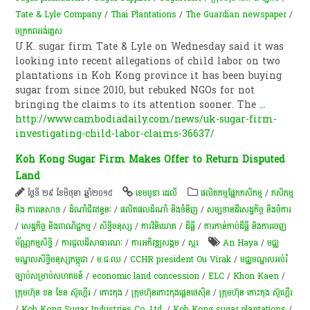
Tate & Lyle Company
/
Thai Plantations
/
The Guardian newspaper
/
ចក្រភពអង់គ្លេស​
U.K. sugar firm Tate & Lyle on Wednesday said it was
looking into recent allegations of child labor on two
plantations in Koh Kong province it has been buying
sugar from since 2010, but rebuked NGOs for not
bringing the claims to its attention sooner. The
...
http://www.cambodiadaily.com/news/uk-sugar-firm-
investigating-child-labor-claims-36637/
Koh Kong Sugar Firm Makes Offer to Return Disputed
Land
ថ្ងៃទី ២៩ ខែមិថុនា ឆ្នាំ២០១៥
ខេមបូឌា ដេលី
​ផលិតកម្ម​ផ្នែក​កសិកម្ម​
/
កសិកម្ម​
និង​ ការ​នេ​សាទ​
/
ដំណាំ​ជីវ​ឥន្ធនៈ
/
ផលិតផលដំណាំ និងទំនិញ
/
សម្បទានដីសេដ្ឋកិច្ច និងចំការ
/
សេដ្ឋកិច្ច និងពាណិជ្ជកម្ម
/
សិទ្ធិមនុស្ស
/
ការវិនិយោគ
/
ដីធ្លី
/
ការកាន់កាប់​ដីធ្លី និង​ការចេញ​
ប័ណ្ណកម្មសិទ្ធិ​
/
ការជួលដីសាធារណៈ
/
ការ​អភិវឌ្ឍ​សង្គម
/
​ស្ករ
An Haya
/
មជ្ឈ
មណ្ឌលសិទ្ធិមនុស្សកម្ពុជា
/
ម.ជ.ឈ
/
CCHR president Ou Virak
/
មជ្ឈមណ្ឌល​អប់រំ​
ច្បាប់​សម្រាប់​សហគមន៍​
/
economic land concession
/
ELC
/
Khon Kaen
/
ក្រុមហ៊ុន ខន ខែន ស៊ូហ្គើរ
/
កោះកុង
/
ក្រុមហ៊ុន​កោះកុង​ផ្លេនថេស៊ិន
/
ក្រុមហ៊ុន កោះកុង ស៊ូហ្គើរ
/
Koh Kong Sugar Industries Co. Ltd.
/
Koh Kong sugar plantations
/