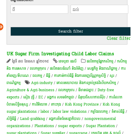
Clear filter
UK Sugar Firm Investigating Child Labor Claims
ថ្ងៃទី ៣០ ខែមេសា ឆ្នាំ២០១៥
ខេមបូឌា ដេលី
​ផលិតកម្ម​ផ្នែក​កសិកម្ម​
/
កសិកម្ម​
និង​ ការ​នេ​សាទ​
/
ពលកម្មកុមារ
/
ផលិតផលដំណាំ និងទំនិញ
/
សេដ្ឋកិច្ច និងពាណិជ្ជកម្ម
/
ការ
នាំចេញ/នីហរណ
/
ពល​កម្ម
/
ដីធ្លី
/
ការកាន់កាប់​ដីធ្លី និង​ការចេញ​ប័ណ្ណកម្មសិទ្ធិ​
/
​ស្ករ
/
ពាណិជ្ជកម្ម
Agri-industy
/
គោលនយោបាយ និងការគ្រប់គ្រងវិស័យកសិកម្ម
/
Agriculture & Agri-business
/
ពលកម្ម​កុមារ
/
ដីមានជម្លោះ
/
Duty-free
exports
/
អៀង វុទ្ធី
/
EC
/
អង្គការ សមធម៌កម្ពុជា
/
ជំនួយពីសហភាពអឺរ៉ុប
/
ការ​រំលោភ​
បំពាន​​សិទ្ធិ​មនុស្ស​​​
/
ការវិនិយោគ
/
កោះកុង
/
Koh Kong Province
/
Koh Kong
sugar plantations
/
labor
/
labor law violations
/
កម្លាំងពលកម្ម
/
​ទំនាស់​ដីធ្លី​
/
សិទ្ធិ​ដីធ្លី
/
Land-grabbing
/
អង្គការមិនមែនរដ្ឋាភិបាល
/
nongovernmental
organizations
/
Plantations
/
sugar exports
/
Sugar Plantation
/
sugar plantations
/
Sugar supplier
/
sugarcane
/
ក្រុមហ៊ុន ថេត & ឡាល៍
/