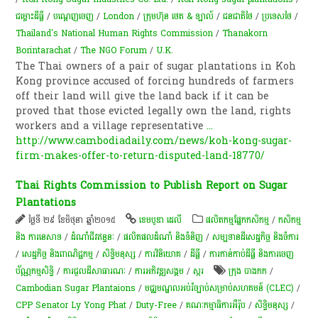
ជម្លោះ​ដីធ្លី
/
បណ្តេញចេញ
/
London
/
ក្រុមហ៊ុន ថេត & ឡាល៍
/
ជនជាតិថៃ
/
ប្រទេសថៃ
/
Thailand's National Human Rights Commission
/
Thanakorn
Borintarachat
/
The NGO Forum
/
U.K.
The Thai owners of a pair of sugar plantations in Koh
Kong province accused of forcing hundreds of farmers
off their land will give the land back if it can be
proved that those evicted legally own the land, rights
workers and a village representative
...
http://www.cambodiadaily.com/news/koh-kong-sugar-
firm-makes-offer-to-return-disputed-land-18770/
Thai Rights Commission to Publish Report on Sugar
Plantations
ថ្ងៃទី ២៩ ខែមិថុនា ឆ្នាំ២០១៥
ខេមបូឌា ដេលី
​ផលិតកម្ម​ផ្នែក​កសិកម្ម​
/
កសិកម្ម​
និង​ ការ​នេ​សាទ​
/
ដំណាំ​ជីវ​ឥន្ធនៈ
/
ផលិតផលដំណាំ និងទំនិញ
/
សម្បទានដីសេដ្ឋកិច្ច និងចំការ
/
សេដ្ឋកិច្ច និងពាណិជ្ជកម្ម
/
សិទ្ធិមនុស្ស
/
ការវិនិយោគ
/
ដីធ្លី
/
ការកាន់កាប់​ដីធ្លី និង​ការចេញ​
ប័ណ្ណកម្មសិទ្ធិ​
/
ការជួលដីសាធារណៈ
/
ការ​អភិវឌ្ឍ​សង្គម
/
​ស្ករ
ក្រុង បាងកក
/
Cambodian Sugar Plantaions
/
មជ្ឈមណ្ឌលអប់រំច្បាប់សម្រាប់សហគមន៍ (CLEC)
/
CPP Senator Ly Yong Phat
/
Duty-Free
/
គណៈកម្មាធិការ​អឺរ៉ុប
/
សិទ្ធិមនុស្ស
/