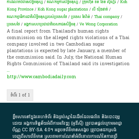
ការ​រំលោភ​បំពាន​​សិទ្ធិ​មនុស្ស​​​
/
គណៈកម្មការសិទិ្ធមនុស្ស
/
ក្រុមហ៊ុន ខន ខែន ស៊ូហ្គើរ
/
Koh
Kong Province
/
Koh Kong sugar plantations
/
លី យ៉ុងផាត់
/
គណៈកម្មាធិការ​ជាតិ​សិទ្ធិ​មនុស្សរបស់​ប្រទេសថៃ
/
ប្រទេស តៃវ៉ាន់
/
Thai company
/
ប្រទេសថៃ
/
អង្គការសហប្រជាជាតិបេសកជនសិទិ្ធមនុ
/
Ve Wong Corporation
A final report from Thailand’s human rights
commission on the alleged rights violations of a Thai
company involved in two Cambodian sugar
plantations is expected by late January, a member of
the commission said. In July, the National Human
Rights Commission of Thailand said its investigation
...
http://www.cambodiadaily.com
ទំព័រ 1 of 1
ខ្លឹមសារ​នៅ​ក្នុង​គេហទំព័រ និង​គ្រប់​ស្នា​ដៃ​ដើម​ដែល​ផលិត​ និង​បោះពុម្ព​
ដោយ​ អង្គការ​ទិន្នន័យ​អំពី​ការអភិវឌ្ឍ​​ (អូ​ឌី​ស៊ី)​ ត្រូវ​បាន​ផ្តល់​ក្រោម​អាជ្ញា
ប័ណ្ណ​
CC BY-SA 4.0
។​ អត្ថបទ​ព័ត៌មាន​សង្ខេប​ ត្រូវ​បាន​ដកស្រង់​
ចេញពី​សារព័ត៌មាន ស្របតាមការ​ណែនាំ​អំពី​គោលការណ៍​នៃ​ការ​ប្រើ