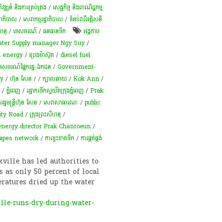
៍​ និង​ការ​គ្រប់គ្រង​
/
សេដ្ឋកិច្ច និងពាណិជ្ជកម្ម
្ឋាភិបាល
/
សេវាកម្មរដ្ឋាភិបាល
/
ទំនប់​វា​រី​អគ្គិសនី​
ីហនុ
/
ទេសចរណ៍
/
​ធនធាន​ទឹក​
អង្គភាព​
ter Supply manager Ngy Suy
/
d energy
/
ប្រេងម៉ាស៊ូត
/
diesel fuel
ទេសចរណ៍​​​​​​ផ្នែក​​​រដ្ឋ​​​-ឯកជន
/
Government-
dy
/
ហ៊ុន សែន
/
/
ក្បាលឆាយ
/
Kok Ann
/
/
ភ្នំពេញ
/
រដ្ឋា​ករទឹកស្វយ័តក្រុងភ្នំពេញ
/
Prak
្ឋមន្ត្រីហ៊ុន សែន
/
​សេវា​សាធារណៈ
/
public
ity Road
/
ក្រុងព្រះសីហនុ
/
 energy director Prak Chanroeun
/
pipes network
/
ការ​ខ្វះខាត​ទឹក
/
ការផ្គត់ផ្គង់
ville has led authorities to
s as only 50 percent of local
ratures dried up the water
le-runs-dry-during-water-