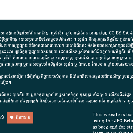
្គការ​ទិន្នន័យ​អំពី​ការអភិវឌ្ឍ​​ (អូ​ឌី​ស៊ី)​ ត្រូវ​បាន​ផ្តល់​ក្រោម​អាជ្ញាប័ណ្ណ​
CC BY-SA 4
ធិអ្នកនិពន្ធ ដោយ​ប្រភពដើម​នៃ​​អត្ថបទទាំង​នោះ​ ។​ ស្នាដៃ​ និង​មូលដ្ឋាន​ទិន្នន័យ ​ភ្ជាប់​នៅ​
ការ​ផ្សព្វផ្សាយ​ព័ត៌មាន​ជា​សាធារណៈ​។​ គេហទំព័រ​នេះ​ មិនមែន​ជា​សេវា​ស្រាវជ្រាវ​ដើម្បី​ស្វ
​គ្រប់គ្រង​ដោយ​ប្រព័ន្ធ​ផ្សព្វផ្សាយ​ឯកជន​មួយ​ ដែល​លើកកម្ពស់​ការ​យល់​ដឹង​ទូលាយ​/​ទិន្នន
 អូ​ឌី​ស៊ី​ មិន​អាច​ធានា​នូវ​ភាព​ត្រឹមត្រូវ​ ពេញលេញ​ ឬ​ភាព​ដែល​អាច​ទុកចិត្ត​បាននូវ​ប្រភព​ភាគី​
ព​ត្រឹមត្រូវ​ ពេញលេញ​ ឬ​ភាព​សម​ស្រប​នៃ​ទិន្នន័យ​ ស្នាដៃ​ ឬ​ ឯកសារ​ ដែល​មាន​ ឬ​ដែល​បាន​យ
រាវជ្រាវបន្ថែមទៀត ដើម្បីគាំទ្រកិច្ចការ​របស់ពួកគេ និងចែករំលែកលទ្ធផលពីការសិក្សាស្រាវ
សើរឡើង។
ព័រនេះ បានន័យថា អ្នកទទួលស្គាល់ថាអ្នកមានទំនួលខុសត្រូវ ទាំងស្រុង លើការពឹងផ្អែ
ពពាក់ព័ន្ធនឹងការអភិវឌ្ឍទម្រង់ និងខ្លឹមសាររបស់គេហទំព័រនេះ សម្រាប់រាល់ការបាត់បង់ 
This website is bu
ាស់
វិភាគទាន
using the
JEO Beta
as back-end for str