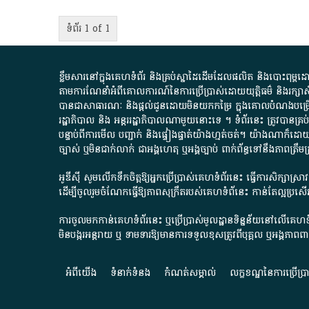
ទំព័រ 1 of 1
ខ្លឹមសារ​នៅ​ក្នុង​គេហទំព័រ និង​គ្រប់​ស្នា​ដៃ​ដើម​ដែល​ផលិត​ និង​បោះពុម្ព​ដោយ​ អង
តាមការ​ណែនាំ​អំពី​គោលការណ៍​នៃ​ការ​ប្រើប្រាស់​ដោយ​យុត្តិធម៌​ និង​រក្សាសិទ្
បានជា​សាធារណៈ​ និង​ផ្តល់​ជូន​ដោយ​មិន​យក​កម្រៃ​ ក្នុង​គោលបំណង​បម្រើ​ដល់
រដ្ឋាភិបាល​ និង ​អន្តររដ្ឋាភិបាល​ណាមួយ​នោះ​ទេ ​។​ ទំព័រ​នេះ​ ត្រូវ​បាន
បន្ទាប់​ពី​ការ​មើល​ បញ្ជាក់​ និង​ផ្ទៀងផ្ទាត់​យ៉ាង​ហ្មត់ចត់​។​ យ៉ាងណា​ក៏​ដោយ​
ច្បាស់​ ឬ​មិន​ជាក់លាក់​ ជា​អង្គហេតុ​ ឬ​អង្គច្បាប់​ ពាក់ព័ន្ធ​ទៅ​នឹង​ភា
អូឌីស៊ី សូមលើកទឹកចិត្តឱ្យអ្នកប្រើប្រាស់គេហទំព័រនេះ ធ្វើការសិក្សាស្
ដើម្បីចូលរួមចំណែកធ្វើឱ្យភាពសុក្រឹតរបស់គេហទំព័នេះ កាន់តែល្អប្រ
ការចូលមកកាន់គេហទំព័រនេះ ឬប្រើប្រាស់មូលដ្ឋានទិន្នន័យនៅលើគេហទំ
មិនបង្ករអន្តរាយ ឬ ទាមទារ​ឱ្យមានការទទួលខុស​ត្រូវពីបុគ្គល ឬអង្គភា
អំពី​យើង​
ទំនាក់ទំនង
កំណត់សម្គាល់
លក្ខខណ្ឌនៃការប្រើប្រ