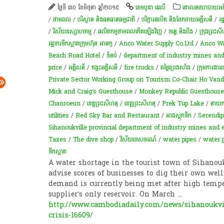
ថ្ងៃទី ៣០ ខែមិថុនា ឆ្នាំ២០១៥
ខេមបូឌា ដេលី
គោលនយោបាយ​អភិវឌ្ឍន
/
ថាមពល
/
បរិស្ថាន និងធនធានធម្មជាតិ
/
បរិក្ខារផលិត និងចែកចាយអគ្គីសនី
/
រដ
/
វិស័យឧស្សាហកម្ម
/
ផលិតកម្មថាមពលកើតឡើងវិញ
/
ទន្លេ និងបឹង
/
ក្រុងព្រះស
រដ្ឋាករ​ទឹក​ស្អាត​ក្រុមហ៊ុន អានកូ
/
Anco Water Supply Co.Ltd
/
Anco Wa
Beach Road Hotel
/
ទំនប់
/
department of industry mines an
price
/
អគ្គិសនី
/
កង្វះអគ្គិសនី
/
fire trucks
/
តម្លៃប្រេងសាំង
/
ក្រុម​​​ការងារ​​​
Private Sector Working Group on Tourism Co-Chair Ho Van
Mick and Craig’s Guesthouse
/
Monkey Republic Guesthouse
Chanroeun
/
ខេត្ត​ព្រះសីហនុ​
/
ខេត្តព្រះសីហនុ
/
Prek Tup Lake
/
នាយករដ
utilities
/
Red Sky Bar and Restaurant
/
អាងស្តុកទឹក
/
Serendip
Sihanoukville provincial department of industry mines and
Taxes
/
The dive shop
/
​វិស័យ​ទេសចរណ៍
/
water pipes
/
water 
ទឹកស្អាត
A water shortage in the tourist town of Sihanouk
advise scores of businesses to dig their own well
demand is currently being met after high tempe
supplier’s only reservoir. On March
...
http://www.cambodiadaily.com/news/sihanoukvil
crisis-16609/