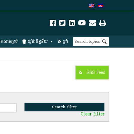
កសារច្បាប់
ឃ្លាំងទិន្នន័យ
ប្លក់
RSS Feed
Clear filter