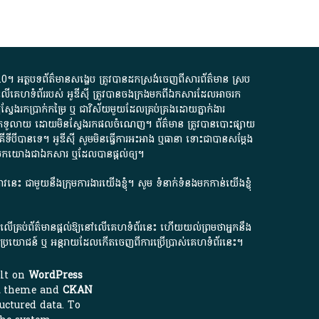
.0
។​ អត្ថបទ​ព័ត៌មាន​សង្ខេប​ ត្រូវ​បាន​ដកស្រង់​ចេញពី​សារព័ត៌មាន ស្រប
លើ​គេហទំព័រ​របស់​ អូ​ឌី​ស៊ី​ ត្រូវ​បាន​ចងក្រង​មក​ពី​ឯកសារ​ដែល​អាច​រក​
ែងរកប្រាក់​កម្រៃ​ ឬ​ ជា​វិស័យ​មួយ​ដែល​គ្រប់គ្រង​ដោយ​ភ្នាក់ងារ​
័យ​បើក​ទូលាយ​ ដោយ​មិនស្វែង​រក​ផល​ចំណេញ​។​ ព័ត៌មាន​ ត្រូវ​បាន​បោះផ្សាយ​
ទី​បី​បាន​ទេ​។​ អូ​ឌី​ស៊ី​ សូម​មិន​ធ្វើការ​អះអាង​ ឬ​ធានា​ ទោះជា​បាន​សម្តែង​
ក​មក​យោង​ជា​ឯកសារ​ ឬ​ដែល​បាន​ផ្តល់​ឲ្យ​។
ជ្រាវនេះ ជាមួយនឹងក្រុមការងារយើងខ្ញុំ។ សូម
ទំនាក់ទំនងមកកាន់យើងខ្ញុំ
ក លើគ្រប់ព័ត៌មានផ្តល់ឱ្យនៅលើគេហទំព័រនេះ ហើយយល់ព្រមថាអ្នកនឹង
ការខូចប្រយោជន៍ ឬ អន្តរាយដែលកើតចេញពីការប្រើប្រាស់គេហទំព័រនេះ។
ilt on
WordPress
theme and
CKAN
uctured data. To