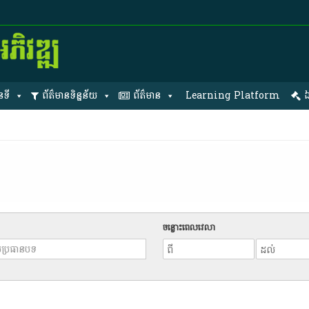
នទី
ព័ត៌មានទិន្នន័យ
ព័ត៌មាន
Learning Platform
ឯ
ចន្លោះពេលវេលា