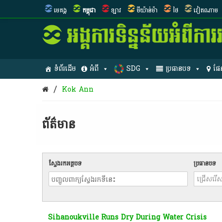
មេគង្គ
កម្ពុជា
ឡាវ
មីយ៉ាន់ម៉ា
ថៃ
វៀតណាម
ទំព័រដើម
អំពី
SDG
ប្រធានបទ
ផែ
/
Kok Ann
ព័ត៌មាន​
ស្វែងរកអត្ថបទ
ប្រធានបទ
Sihanoukville Runs Dry During Water Crisis