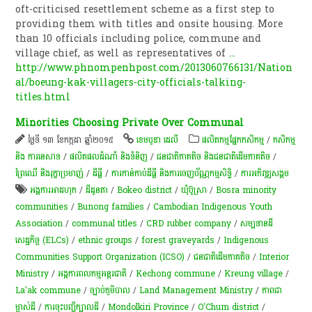
oft-criticised resettlement scheme as a first step to
providing them with titles and onsite housing. More
than 10 officials including police, commune and
village chief, as well as representatives of
...
http://www.phnompenhpost.com/2013060766131/Nation
al/boeung-kak-villagers-city-officials-talking-
titles.html
Minorities Choosing Private Over Communal
ថ្ងៃទី ១៣ ខែកក្កដា ឆ្នាំ២០១៥
ខេមបូឌា ដេលី
​ផលិតកម្ម​ផ្នែក​កសិកម្ម​
/
កសិកម្ម​
និង​ ការ​នេ​សាទ​
/
ផលិតផលដំណាំ និងទំនិញ
/
ជនជាតិភាគតិច និងជនជាតិដើមភាគតិច
/
ព្រៃឈើ និងរុក្ខាប្រមាញ់
/
ដីធ្លី
/
ការកាន់កាប់​ដីធ្លី និង​ការចេញ​ប័ណ្ណកម្មសិទ្ធិ​
/
ការ​អភិវឌ្ឍ​សង្គម
អង្គការអាដហុក
/
ដីដូនតា
/
Bokeo district
/
ឃុំ​ប៊ូស្រា
/
Bosra minority
communities
/
Bunong families
/
Cambodian Indigenous Youth
Association
/
communal titles
/
CRD rubber company
/
សម្បទានដី
សេដ្ឋកិច្ច (ELCs)
/
ethnic groups
/
forest graveyards
/
Indigenous
Communities Support Organization (ICSO)
/
​ជនជាតិ​ដើម​ភាគតិច​
/
Interior
Ministry
/
អង្គការពលកម្មអន្តរជាតិ
/
Kechong commune
/
Kreung village
/
La'ak commune
/
ច្បាប់ភូមិបាល
/
Land Management Ministry
/
ភាពជា
ម្ចាស់ដី
/
ការចុះបញ្ជីក្បាលដី
/
Mondolkiri Province
/
O'Chum district
/