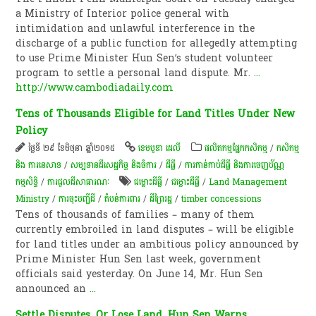
a Ministry of Interior police general with
intimidation and unlawful interference in the
discharge of a public function for allegedly attempting
to use Prime Minister Hun Sen’s student volunteer
program to settle a personal land dispute. Mr.
...
http://www.cambodiadaily.com
Tens of Thousands Eligible for Land Titles Under New
Policy
ថ្ងៃទី ២៩ ខែមិថុនា ឆ្នាំ២០១៥
ខេមបូឌា ដេលី
​ផលិតកម្ម​ផ្នែក​កសិកម្ម​
/
កសិកម្ម​
និង​ ការ​នេ​សាទ​
/
សម្បទានដីសេដ្ឋកិច្ច និងចំការ
/
ដីធ្លី
/
ការកាន់កាប់​ដីធ្លី និង​ការចេញ​ប័ណ្ណ
កម្មសិទ្ធិ​
/
ការជួលដីសាធារណៈ
ជម្លោះ​ដីធ្លី
/
ជម្លោះ​ដីធ្លី
/
Land Management
Ministry
/
ការចុះបញ្ជីដី
/
តំបន់​ការពារ
/
ដី​ព្រៃ​រដ្ឋ
/
timber concessions
Tens of thousands of families – many of them
currently embroiled in land disputes – will be eligible
for land titles under an ambitious policy announced by
Prime Minister Hun Sen last week, government
officials said yesterday. On June 14, Mr. Hun Sen
announced an
...
Settle Disputes, Or Lose Land, Hun Sen Warns