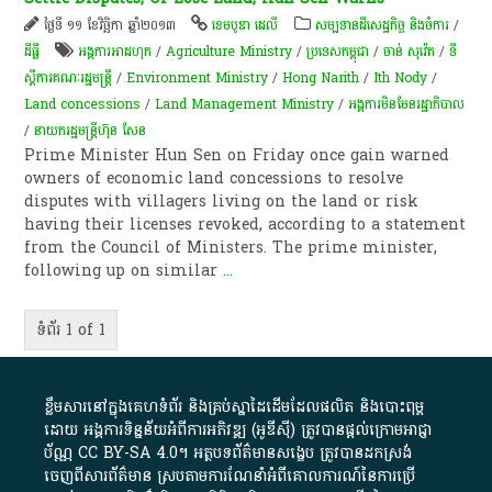
ថ្ងៃទី ១១ ខែវិច្ឆិកា ឆ្នាំ២០១៣
ខេមបូឌា ដេលី
សម្បទានដីសេដ្ឋកិច្ច និងចំការ
/
ដីធ្លី
អង្គការអាដហុក
/
Agriculture Ministry
/
ប្រទេសកម្ពុជា
/
ចាន់ សុវ៉េត
/
ទី
ស្តីការគណៈរដ្ឋមន្រ្តី
/
Environment Ministry
/
Hong Narith
/
Ith Nody
/
Land concessions
/
Land Management Ministry
/
អង្គការមិនមែនរដ្ឋាភិបាល
/
នាយករដ្ឋមន្ត្រីហ៊ុន សែន
Prime Minister Hun Sen on Friday once gain warned
owners of economic land concessions to resolve
disputes with villagers living on the land or risk
having their licenses revoked, according to a statement
from the Council of Ministers. The prime minister,
following up on similar
...
ទំព័រ 1 of 1
ខ្លឹមសារ​នៅ​ក្នុង​គេហទំព័រ និង​គ្រប់​ស្នា​ដៃ​ដើម​ដែល​ផលិត​ និង​បោះពុម្ព​
ដោយ​ អង្គការ​ទិន្នន័យ​អំពី​ការអភិវឌ្ឍ​​ (អូ​ឌី​ស៊ី)​ ត្រូវ​បាន​ផ្តល់​ក្រោម​អាជ្ញា
ប័ណ្ណ​
CC BY-SA 4.0
។​ អត្ថបទ​ព័ត៌មាន​សង្ខេប​ ត្រូវ​បាន​ដកស្រង់​
ចេញពី​សារព័ត៌មាន ស្របតាមការ​ណែនាំ​អំពី​គោលការណ៍​នៃ​ការ​ប្រើ