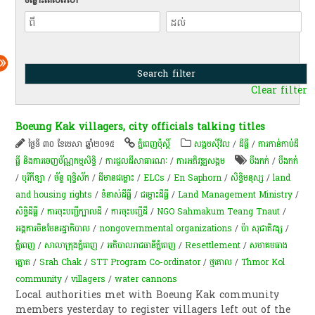
Clear filter
Boeung Kak villagers, city officials talking titles
ថ្ងៃទី ៣០ ខែមេសា ឆ្នាំ២០១៥
ភ្នំពេញប៉ុស្តិ៍
សង្គមស៊ីវិល
/
ដីធ្លី
/
ការកាន់កាប់​ដី
ធ្លី និង​ការចេញ​ប័ណ្ណកម្មសិទ្ធិ​
/
ការជួលដីសាធារណៈ
/
ការ​អភិវឌ្ឍ​សង្គម
បឹងកក់
/
បឹងកក់
/
បុរីកីឡា
/
ច័ន្ទ​​ ពុទ្ធិ​ស័ក
/
ដីមានជម្លោះ
/
ELCs
/
En Saphorn
/
សិទ្ធិមនុស្ស
/
land
and housing rights
/
ទំនាស់ដីធ្លី
/
ជម្លោះ​ដីធ្លី
/
Land Management Ministry
/
សិទ្ធិ​ដីធ្លី
/
ការចុះបញ្ជីក្បាលដី
/
ការចុះបញ្ជីដី
/
NGO Sahmakum Teang Tnaut
/
អង្គការមិនមែនរដ្ឋាភិបាល
/
nongovernmental organizations
/
ប៉ា សុជាតិវង្ស
/
ភ្នំពេញ
/
សាលាក្រុងភ្នំពេញ
/
អភិបាលរាជធានីភ្នំពេញ
/
Resettlement
/
សមាគមធាង​
ត្នោត
/
Srah Chak
/
STT Program Co-ordinator
/
ថ្មគោល
/
Thmor Kol
community
/
villagers
/
water cannons
Local authorities met with Boeung Kak community
members yesterday to register villagers left out of the