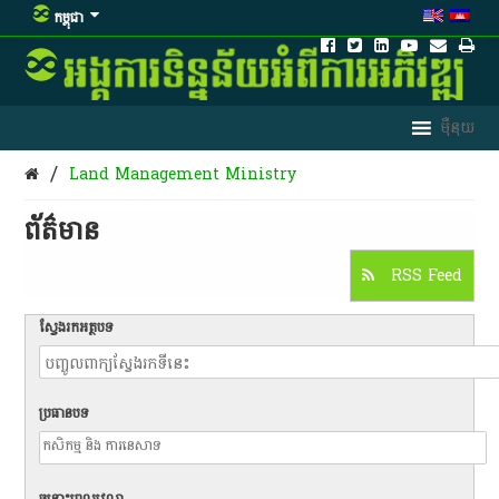
កម្ពុជា
/
Land Management Ministry
ព័ត៌មាន​
RSS Feed
ស្វែងរកអត្ថបទ
ប្រធានបទ
ចន្លោះពេលវេលា