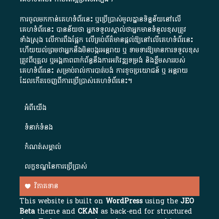
ការចូលមកកាន់គេហទំព័រនេះ ឬប្រើប្រាស់មូលដ្ឋានទិន្នន័យនៅលើ
គេហទំព័រនេះ បានន័យថា អ្នកទទួលស្គាល់ថាអ្នកមានទំនួលខុសត្រូវ
ទាំងស្រុង លើការពឹងផ្អែក លើគ្រប់ព័ត៌មានផ្តល់ឱ្យនៅលើគេហទំព័រនេះ
ហើយយល់ព្រមថាអ្នកនឹងមិនបង្ករអន្តរាយ ឬ ទាមទារ​ឱ្យមានការទទួលខុស​
ត្រូវពីបុគ្គល ឬអង្គភាពពាក់ព័ន្ធនឹងការអភិវឌ្ឍទម្រង់ និងខ្លឹមសាររបស់
គេហទំព័រនេះ សម្រាប់រាល់ការបាត់បង់ ការខូចប្រយោជន៍ ឬ អន្តរាយ
ដែលកើតចេញពីការប្រើប្រាស់គេហទំព័រនេះ។
អំពី​យើង​
ទំនាក់ទំនង
កំណត់សម្គាល់
លក្ខខណ្ឌនៃការប្រើប្រាស់
វិភាគទាន
This website is built on
WordPress
using the
JEO
Beta
theme and
CKAN
as back-end for structured