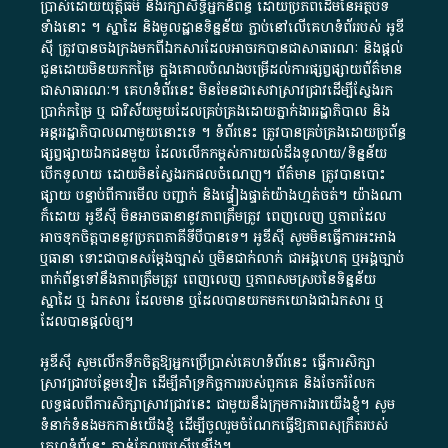
ប្រាស់​ដោយ​យុត្តិធម៌​ និង​រក្សាសិទ្ធិអ្នកនិពន្ធ ដោយ​ប្រភពដើម​នៃ​​អត្ថបទ
ទាំង​នោះ​ ។​ ស្នាដៃ​ និង​មូលដ្ឋាន​ទិន្នន័យ ​ភ្ជាប់​នៅ​លើ​គេហទំព័រ​របស់​ អូ​ឌី​
ស៊ី​ ត្រូវ​បាន​ចងក្រង​មក​ពី​ឯកសារ​ដែល​អាច​រក​បានជា​សាធារណៈ​ និង​ផ្តល់​
ជូន​ដោយ​មិន​យក​កម្រៃ​ ក្នុង​គោលបំណង​បម្រើ​ដល់ការ​ផ្សព្វផ្សាយ​ព័ត៌មាន​
ជា​សាធារណៈ​។​ គេហទំព័រ​នេះ​ មិនមែន​ជា​សេវា​ស្រាវជ្រាវ​ដើម្បី​ស្វែងរក
ប្រាក់​កម្រៃ​ ឬ​ ជា​វិស័យ​មួយ​ដែល​គ្រប់គ្រង​ដោយ​ភ្នាក់ងារ​រដ្ឋាភិបាល​ និង ​
អន្តររដ្ឋាភិបាល​ណាមួយ​នោះ​ទេ ​។​ ទំព័រ​នេះ​ ត្រូវ​បាន​គ្រប់គ្រង​ដោយ​ប្រព័ន្ធ​
ផ្សព្វផ្សាយ​ឯកជន​មួយ​ ដែល​លើកកម្ពស់​ការ​យល់​ដឹង​ទូលាយ​/​ទិន្នន័យ​
បើក​ទូលាយ​ ដោយ​មិនស្វែង​រក​ផល​ចំណេញ​។​ ព័ត៌មាន​ ត្រូវ​បាន​បោះ
ផ្សាយ​ បន្ទាប់​ពី​ការ​មើល​ បញ្ជាក់​ និង​ផ្ទៀងផ្ទាត់​យ៉ាង​ហ្មត់ចត់​។​ យ៉ាងណា​
ក៏​ដោយ​ អូ​ឌី​ស៊ី​ មិន​អាច​ធានា​នូវ​ភាព​ត្រឹមត្រូវ​ ពេញលេញ​ ឬ​ភាព​ដែល​
អាច​ទុកចិត្ត​បាននូវ​ប្រភព​ភាគី​ទី​បី​បាន​ទេ​។​ អូ​ឌី​ស៊ី​ សូម​មិន​ធ្វើការ​អះអាង​
ឬ​ធានា​ ទោះជា​បាន​សម្តែង​ច្បាស់​ ឬ​មិន​ជាក់លាក់​ ជា​អង្គហេតុ​ ឬ​អង្គច្បាប់​
ពាក់ព័ន្ធ​ទៅ​នឹង​ភាព​ត្រឹមត្រូវ​ ពេញលេញ​ ឬ​ភាព​សម​ស្រប​នៃ​ទិន្នន័យ​
ស្នាដៃ​ ឬ​ ឯកសារ​ ដែល​មាន​ ឬ​ដែល​បាន​យក​មក​យោង​ជា​ឯកសារ​ ឬ​
ដែល​បាន​ផ្តល់​ឲ្យ​។
អូឌីស៊ី សូមលើកទឹកចិត្តឱ្យអ្នកប្រើប្រាស់គេហទំព័រនេះ ធ្វើការសិក្សា
ស្រាវជ្រាវបន្ថែមទៀត ដើម្បីគាំទ្រកិច្ចការ​របស់ពួកគេ និងចែករំលែក
លទ្ធផលពីការសិក្សាស្រាវជ្រាវនេះ ជាមួយនឹងក្រុមការងារយើងខ្ញុំ។ សូម
ទំនាក់ទំនងមកកាន់យើងខ្ញុំ
ដើម្បីចូលរួមចំណែកធ្វើឱ្យភាពសុក្រឹតរបស់
គេហទំព័នេះ កាន់តែល្អប្រសើរឡើង។