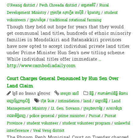
O'Reang district
/
Pech Chreada district
/
ខេត្តរតនគិរី
/
Rural
Development Ministry
/
ក្រុមហ៊ុន សុកហ្វីន ខេស៊ីឌី
/
ព្រៃអារក្ស
/
student
volunteers
/
គ្រួសារទំពូន
/
traditional rotational farming
Though they held out hope for years that they would
get communal land titles, hundreds of ethnic minority
families in Mondolkiri and Ratanakkiri provinces
have now opted to accept individual private land titles
under Prime Minister Hun Sen’s new titling scheme.
While individual titles offer immediate
...
http://www.cambodiadaily.com
Court Charges General Denounced by Hun Sen Over
Land Claim
ថ្ងៃទី ៣០ ខែមេសា ឆ្នាំ២០១៥
ខេមបូឌា ដេលី
ដីធ្លី
/
ការកាន់កាប់​ដីធ្លី និង​ការ
ចេញ​ប័ណ្ណកម្មសិទ្ធិ​
ហ៊ុន សែន
/
intimidation
/
land
/
ជម្លោះ​ដីធ្លី
/
Land
Management Ministry
/
Lt. Gen. Sovann
/
ក្រសួងមហាផ្ទៃ
/
សាលាដំបូង
រាជធានីភ្នំពេញ
/
police general
/
prime minister
/
Pursat
/
Pursat
Province
/
student volunteer
/
student volunteer program
/
unlawful
interference
/
Veal Veng district
The Phnom Penh Municipal Court on Tuesday charged