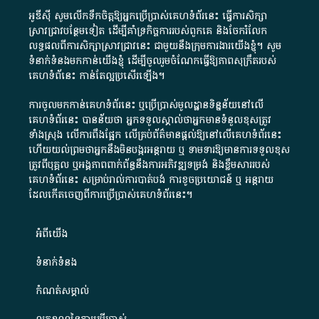
អូឌីស៊ី សូមលើកទឹកចិត្តឱ្យអ្នកប្រើប្រាស់គេហទំព័រនេះ ធ្វើការសិក្សា
ស្រាវជ្រាវបន្ថែមទៀត ដើម្បីគាំទ្រកិច្ចការ​របស់ពួកគេ និងចែករំលែក
លទ្ធផលពីការសិក្សាស្រាវជ្រាវនេះ ជាមួយនឹងក្រុមការងារយើងខ្ញុំ។ សូម
ទំនាក់ទំនងមកកាន់យើងខ្ញុំ
ដើម្បីចូលរួមចំណែកធ្វើឱ្យភាពសុក្រឹតរបស់
គេហទំព័នេះ កាន់តែល្អប្រសើរឡើង។
ការចូលមកកាន់គេហទំព័រនេះ ឬប្រើប្រាស់មូលដ្ឋានទិន្នន័យនៅលើ
គេហទំព័រនេះ បានន័យថា អ្នកទទួលស្គាល់ថាអ្នកមានទំនួលខុសត្រូវ
ទាំងស្រុង លើការពឹងផ្អែក លើគ្រប់ព័ត៌មានផ្តល់ឱ្យនៅលើគេហទំព័រនេះ
ហើយយល់ព្រមថាអ្នកនឹងមិនបង្ករអន្តរាយ ឬ ទាមទារ​ឱ្យមានការទទួលខុស​
ត្រូវពីបុគ្គល ឬអង្គភាពពាក់ព័ន្ធនឹងការអភិវឌ្ឍទម្រង់ និងខ្លឹមសាររបស់
គេហទំព័រនេះ សម្រាប់រាល់ការបាត់បង់ ការខូចប្រយោជន៍ ឬ អន្តរាយ
ដែលកើតចេញពីការប្រើប្រាស់គេហទំព័រនេះ។
អំពី​យើង​
ទំនាក់ទំនង
កំណត់សម្គាល់