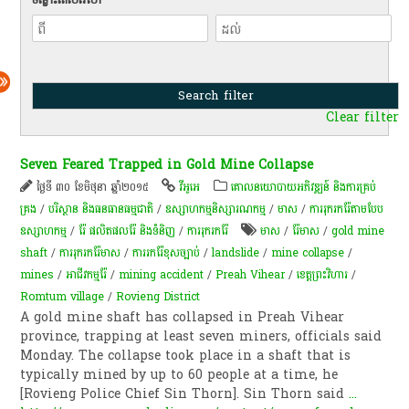
Clear filter
Seven Feared Trapped in Gold Mine Collapse
ថ្ងៃទី ៣០ ខែមិថុនា ឆ្នាំ២០១៥
វីអូអេ
គោលនយោបាយ​អភិវឌ្ឍន៍​ និង​ការ​គ្រប់
គ្រង​
/
បរិស្ថាន និងធនធានធម្មជាតិ
/
ឧស្សាហកម្មនិស្សារណកម្ម
/
មាស
/
ការរុករករ៉ែតាមបែប
ឧស្សាហកម្ម
/
រ៉ែ ផលិតផលរ៉ែ និងទំនិញ
/
ការរុករករ៉ែ
មាស
/
រ៉ែមាស
/
gold mine
shaft
/
ការរុករករ៉ែមាស
/
ការរករ៉ែខុសច្បាប់
/
landslide
/
mine collapse
/
mines
/
អាជីវកម្ម​រ៉ែ​
/
mining accident
/
Preah Vihear
/
ខេត្តព្រះវិហារ
/
Romtum village
/
Rovieng District
A gold mine shaft has collapsed in Preah Vihear
province, trapping at least seven miners, officials said
Monday. The collapse took place in a shaft that is
typically mined by up to 60 people at a time, he
[Rovieng Police Chief Sin Thorn]. Sin Thorn said
...