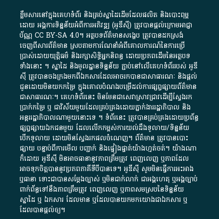
ខ្លឹមសារ​នៅ​ក្នុង​គេហទំព័រ និង​គ្រប់​ស្នា​ដៃ​ដើម​ដែល​ផលិត​ និង​បោះពុម្ព​
ដោយ​ អង្គការ​ទិន្នន័យ​អំពី​ការអភិវឌ្ឍ​​ (អូ​ឌី​ស៊ី)​ ត្រូវ​បាន​ផ្តល់​ក្រោម​អាជ្ញា
ប័ណ្ណ​
CC BY-SA 4.0
។​ អត្ថបទ​ព័ត៌មាន​សង្ខេប​ ត្រូវ​បាន​ដកស្រង់​
ចេញពី​សារព័ត៌មាន ស្របតាមការ​ណែនាំ​អំពី​គោលការណ៍​នៃ​ការ​ប្រើ
ប្រាស់​ដោយ​យុត្តិធម៌​ និង​រក្សាសិទ្ធិអ្នកនិពន្ធ ដោយ​ប្រភពដើម​នៃ​​អត្ថបទ
ទាំង​នោះ​ ។​ ស្នាដៃ​ និង​មូលដ្ឋាន​ទិន្នន័យ ​ភ្ជាប់​នៅ​លើ​គេហទំព័រ​របស់​ អូ​ឌី​
ស៊ី​ ត្រូវ​បាន​ចងក្រង​មក​ពី​ឯកសារ​ដែល​អាច​រក​បានជា​សាធារណៈ​ និង​ផ្តល់​
ជូន​ដោយ​មិន​យក​កម្រៃ​ ក្នុង​គោលបំណង​បម្រើ​ដល់ការ​ផ្សព្វផ្សាយ​ព័ត៌មាន​
ជា​សាធារណៈ​។​ គេហទំព័រ​នេះ​ មិនមែន​ជា​សេវា​ស្រាវជ្រាវ​ដើម្បី​ស្វែងរក
ប្រាក់​កម្រៃ​ ឬ​ ជា​វិស័យ​មួយ​ដែល​គ្រប់គ្រង​ដោយ​ភ្នាក់ងារ​រដ្ឋាភិបាល​ និង ​
អន្តររដ្ឋាភិបាល​ណាមួយ​នោះ​ទេ ​។​ ទំព័រ​នេះ​ ត្រូវ​បាន​គ្រប់គ្រង​ដោយ​ប្រព័ន្ធ​
ផ្សព្វផ្សាយ​ឯកជន​មួយ​ ដែល​លើកកម្ពស់​ការ​យល់​ដឹង​ទូលាយ​/​ទិន្នន័យ​
បើក​ទូលាយ​ ដោយ​មិនស្វែង​រក​ផល​ចំណេញ​។​ ព័ត៌មាន​ ត្រូវ​បាន​បោះ
ផ្សាយ​ បន្ទាប់​ពី​ការ​មើល​ បញ្ជាក់​ និង​ផ្ទៀងផ្ទាត់​យ៉ាង​ហ្មត់ចត់​។​ យ៉ាងណា​
ក៏​ដោយ​ អូ​ឌី​ស៊ី​ មិន​អាច​ធានា​នូវ​ភាព​ត្រឹមត្រូវ​ ពេញលេញ​ ឬ​ភាព​ដែល​
អាច​ទុកចិត្ត​បាននូវ​ប្រភព​ភាគី​ទី​បី​បាន​ទេ​។​ អូ​ឌី​ស៊ី​ សូម​មិន​ធ្វើការ​អះអាង​
ឬ​ធានា​ ទោះជា​បាន​សម្តែង​ច្បាស់​ ឬ​មិន​ជាក់លាក់​ ជា​អង្គហេតុ​ ឬ​អង្គច្បាប់​
ពាក់ព័ន្ធ​ទៅ​នឹង​ភាព​ត្រឹមត្រូវ​ ពេញលេញ​ ឬ​ភាព​សម​ស្រប​នៃ​ទិន្នន័យ​
ស្នាដៃ​ ឬ​ ឯកសារ​ ដែល​មាន​ ឬ​ដែល​បាន​យក​មក​យោង​ជា​ឯកសារ​ ឬ​
ដែល​បាន​ផ្តល់​ឲ្យ​។