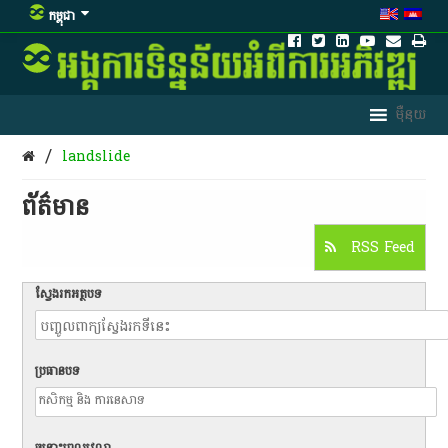
កម្ពុជា
/
landslide
ព័ត៌មាន​
RSS Feed
ស្វែងរកអត្ថបទ
ប្រធានបទ
ចន្លោះពេលវេលា