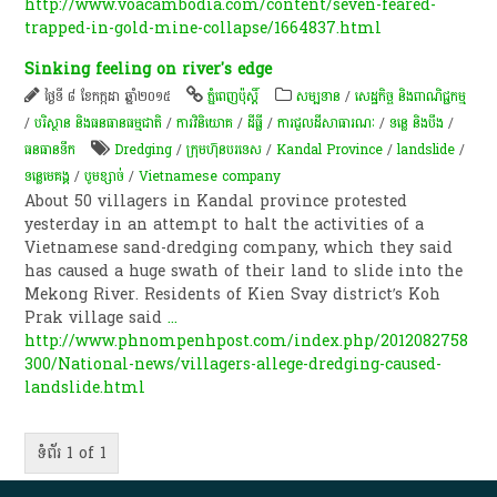
http://www.voacambodia.com/content/seven-feared-
trapped-in-gold-mine-collapse/1664837.html
Sinking feeling on river's edge
ថ្ងៃទី ៨ ខែកក្កដា ឆ្នាំ២០១៥
ភ្នំពេញប៉ុស្តិ៍
សម្បទាន
/
សេដ្ឋកិច្ច និងពាណិជ្ជកម្ម
/
បរិស្ថាន និងធនធានធម្មជាតិ
/
ការវិនិយោគ
/
ដីធ្លី
/
ការជួលដីសាធារណៈ
/
ទន្លេ និងបឹង
/
ធនធាន​ទឹក​
Dredging
/
ក្រុមហ៊ុនបរទេស
/
Kandal Province
/
landslide
/
ទន្លេមេគង្គ
/
បូមខ្សាច់
/
Vietnamese company
About 50 villagers in Kandal province protested
yesterday in an attempt to halt the activities of a
Vietnamese sand-dredging company, which they said
has caused a huge swath of their land to slide into the
Mekong River. Residents of Kien Svay district’s Koh
Prak village said
...
http://www.phnompenhpost.com/index.php/2012082758
300/National-news/villagers-allege-dredging-caused-
landslide.html
ទំព័រ 1 of 1