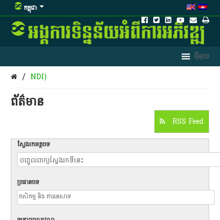
កម្ពុជា
/
NDI)
ព័ត៌មាន​
RSS Feed
ស្វែងរកអត្ថបទ
ប្រធានបទ
ចន្លោះពេលវេលា