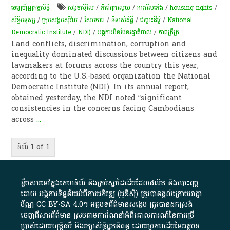
ចេញ​ប័ណ្ណកម្មសិទ្ធិ​
សង្គមស៊ីវិល
/
អំពើពុក​រលួយ
/
ការរើសអើង​
/
housing rights
/
សិទ្ធិមនុស្ស
/
ក្រុម​សង្គម​ស៊ីវិល​
/
វិសមភាព
/
​ទំនាស់​ដីធ្លី​
/
ជម្លោះ​ដីធ្លី
/
National
Democratic Institute
/
NDI)
/
អង្គការមិនមែនរដ្ឋាភិបាល
/
ភាពក្រីក្រ
Land conflicts, discrimination, corruption and
inequality dominated discussions between citizens and
lawmakers at forums across the country this year,
according to the U.S.-based organization the National
Democratic Institute (NDI). In its annual report,
obtained yesterday, the NDI noted “significant
consistencies in the concerns facing Cambodians
across
...
ទំព័រ 1 of 1
ខ្លឹមសារ​នៅ​ក្នុង​គេហទំព័រ និង​គ្រប់​ស្នា​ដៃ​ដើម​ដែល​ផលិត​ និង​បោះពុម្ព​
ដោយ​ អង្គការ​ទិន្នន័យ​អំពី​ការអភិវឌ្ឍ​​ (អូ​ឌី​ស៊ី)​ ត្រូវ​បាន​ផ្តល់​ក្រោម​អាជ្ញា
ប័ណ្ណ​
CC BY-SA 4.0
។​ អត្ថបទ​ព័ត៌មាន​សង្ខេប​ ត្រូវ​បាន​ដកស្រង់​
ចេញពី​សារព័ត៌មាន ស្របតាមការ​ណែនាំ​អំពី​គោលការណ៍​នៃ​ការ​ប្រើ
ប្រាស់​ដោយ​យុត្តិធម៌​ និង​រក្សាសិទ្ធិអ្នកនិពន្ធ ដោយ​ប្រភពដើម​នៃ​​អត្ថបទ