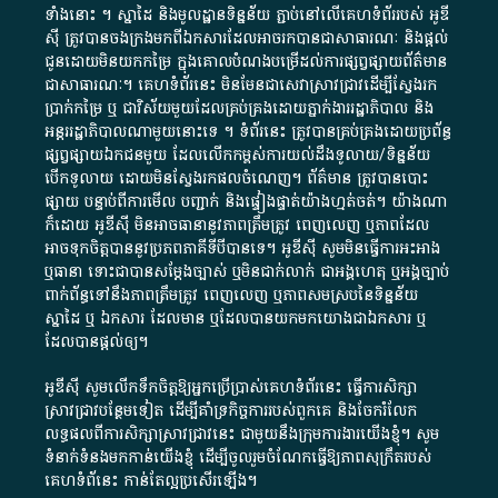
ទាំង​នោះ​ ។​ ស្នាដៃ​ និង​មូលដ្ឋាន​ទិន្នន័យ ​ភ្ជាប់​នៅ​លើ​គេហទំព័រ​របស់​ អូ​ឌី​
ស៊ី​ ត្រូវ​បាន​ចងក្រង​មក​ពី​ឯកសារ​ដែល​អាច​រក​បានជា​សាធារណៈ​ និង​ផ្តល់​
ជូន​ដោយ​មិន​យក​កម្រៃ​ ក្នុង​គោលបំណង​បម្រើ​ដល់ការ​ផ្សព្វផ្សាយ​ព័ត៌មាន​
ជា​សាធារណៈ​។​ គេហទំព័រ​នេះ​ មិនមែន​ជា​សេវា​ស្រាវជ្រាវ​ដើម្បី​ស្វែងរក
ប្រាក់​កម្រៃ​ ឬ​ ជា​វិស័យ​មួយ​ដែល​គ្រប់គ្រង​ដោយ​ភ្នាក់ងារ​រដ្ឋាភិបាល​ និង ​
អន្តររដ្ឋាភិបាល​ណាមួយ​នោះ​ទេ ​។​ ទំព័រ​នេះ​ ត្រូវ​បាន​គ្រប់គ្រង​ដោយ​ប្រព័ន្ធ​
ផ្សព្វផ្សាយ​ឯកជន​មួយ​ ដែល​លើកកម្ពស់​ការ​យល់​ដឹង​ទូលាយ​/​ទិន្នន័យ​
បើក​ទូលាយ​ ដោយ​មិនស្វែង​រក​ផល​ចំណេញ​។​ ព័ត៌មាន​ ត្រូវ​បាន​បោះ
ផ្សាយ​ បន្ទាប់​ពី​ការ​មើល​ បញ្ជាក់​ និង​ផ្ទៀងផ្ទាត់​យ៉ាង​ហ្មត់ចត់​។​ យ៉ាងណា​
ក៏​ដោយ​ អូ​ឌី​ស៊ី​ មិន​អាច​ធានា​នូវ​ភាព​ត្រឹមត្រូវ​ ពេញលេញ​ ឬ​ភាព​ដែល​
អាច​ទុកចិត្ត​បាននូវ​ប្រភព​ភាគី​ទី​បី​បាន​ទេ​។​ អូ​ឌី​ស៊ី​ សូម​មិន​ធ្វើការ​អះអាង​
ឬ​ធានា​ ទោះជា​បាន​សម្តែង​ច្បាស់​ ឬ​មិន​ជាក់លាក់​ ជា​អង្គហេតុ​ ឬ​អង្គច្បាប់​
ពាក់ព័ន្ធ​ទៅ​នឹង​ភាព​ត្រឹមត្រូវ​ ពេញលេញ​ ឬ​ភាព​សម​ស្រប​នៃ​ទិន្នន័យ​
ស្នាដៃ​ ឬ​ ឯកសារ​ ដែល​មាន​ ឬ​ដែល​បាន​យក​មក​យោង​ជា​ឯកសារ​ ឬ​
ដែល​បាន​ផ្តល់​ឲ្យ​។
អូឌីស៊ី សូមលើកទឹកចិត្តឱ្យអ្នកប្រើប្រាស់គេហទំព័រនេះ ធ្វើការសិក្សា
ស្រាវជ្រាវបន្ថែមទៀត ដើម្បីគាំទ្រកិច្ចការ​របស់ពួកគេ និងចែករំលែក
លទ្ធផលពីការសិក្សាស្រាវជ្រាវនេះ ជាមួយនឹងក្រុមការងារយើងខ្ញុំ។ សូម
ទំនាក់ទំនងមកកាន់យើងខ្ញុំ
ដើម្បីចូលរួមចំណែកធ្វើឱ្យភាពសុក្រឹតរបស់
គេហទំព័នេះ កាន់តែល្អប្រសើរឡើង។