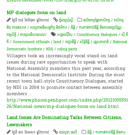
memo-defended-voter-list-margin-of-error-32909/
MP dialogues focus on land
ថ្ងៃទី ២៩ ខែមិថុនា ឆ្នាំ២០១៥
ភ្នំពេញប៉ុស្តិ៍
​ផលិតកម្ម​ផ្នែក​កសិកម្ម​
/
កសិកម្ម​
និង​ ការ​នេ​សាទ​
/
សម្បទានដីសេដ្ឋកិច្ច និងចំការ
/
ដីធ្លី
/
ការកាន់កាប់​ដីធ្លី និង​ការចេញ​ប័ណ្ណ
កម្មសិទ្ធិ​
/
ការជួលដីសាធារណៈ
សង្គមស៊ីវិល
/
Constituency Dialogues
/
ស៊ី ភី
ភី
/
Government officials
/
land
/
បញ្ហា​ដី​ធ្លី​
/
សិទ្ធិ​ដីធ្លី
/
រដ្ឋសភា​ជាតិ
/
National
Democratic Institute
/
NDI)
/
ruling party
Villagers took an increasingly vocal stand on land
issues during rare opportunities to speak with
National Assembly members this past year, according
to the National Democratic Institute. During the most
recent town hall-style Constituency Dialogues, started
by NDI in 2004 to promote contact between assembly
members
...
http://www.phnompenhpost.com/index.php/20121005591
26/National-news/mp-dialogues-focus-on-land.html
Land Issues Are Dominating Talks Between Citizens,
Lawmakers
ថ្ងៃទី ៣០ ខែមេសា ឆ្នាំ២០១៥
ខេមបូឌា ដេលី
ដីធ្លី
/
ការកាន់កាប់​ដីធ្លី និង​ការ