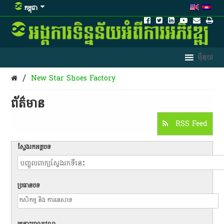
កម្ពុជា
/
New Star Shoes Factory
ព័ត៌មាន​
RSS Feed
ស្វែងរកអត្ថបទ
ប្រធានបទ
ចន្លោះពេលវេលា