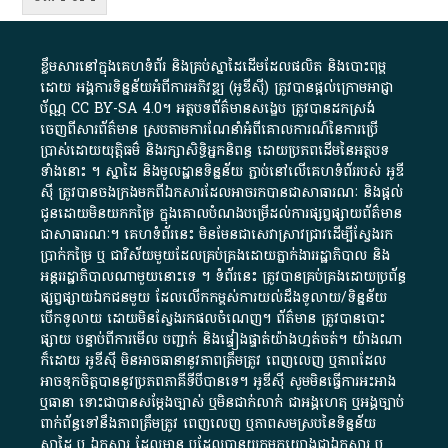
ខ្លឹមសារ​នៅ​ក្នុង​គេហទំព័រ និង​គ្រប់​ស្នា​ដៃ​ដើម​ដែល​ផលិត​ និង​បោះពុម្ព​
ដោយ​ អង្គការ​ទិន្នន័យ​អំពី​ការអភិវឌ្ឍ​​ (អូ​ឌី​ស៊ី)​ ត្រូវ​បាន​ផ្តល់​ក្រោម​អាជ្ញា
ប័ណ្ណ​
CC BY-SA 4.0
។​ អត្ថបទ​ព័ត៌មាន​សង្ខេប​ ត្រូវ​បាន​ដកស្រង់​
ចេញពី​សារព័ត៌មាន ស្របតាមការ​ណែនាំ​អំពី​គោលការណ៍​នៃ​ការ​ប្រើ
ប្រាស់​ដោយ​យុត្តិធម៌​ និង​រក្សាសិទ្ធិអ្នកនិពន្ធ ដោយ​ប្រភពដើម​នៃ​​អត្ថបទ
ទាំង​នោះ​ ។​ ស្នាដៃ​ និង​មូលដ្ឋាន​ទិន្នន័យ ​ភ្ជាប់​នៅ​លើ​គេហទំព័រ​របស់​ អូ​ឌី​
ស៊ី​ ត្រូវ​បាន​ចងក្រង​មក​ពី​ឯកសារ​ដែល​អាច​រក​បានជា​សាធារណៈ​ និង​ផ្តល់​
ជូន​ដោយ​មិន​យក​កម្រៃ​ ក្នុង​គោលបំណង​បម្រើ​ដល់ការ​ផ្សព្វផ្សាយ​ព័ត៌មាន​
ជា​សាធារណៈ​។​ គេហទំព័រ​នេះ​ មិនមែន​ជា​សេវា​ស្រាវជ្រាវ​ដើម្បី​ស្វែងរក
ប្រាក់​កម្រៃ​ ឬ​ ជា​វិស័យ​មួយ​ដែល​គ្រប់គ្រង​ដោយ​ភ្នាក់ងារ​រដ្ឋាភិបាល​ និង ​
អន្តររដ្ឋាភិបាល​ណាមួយ​នោះ​ទេ ​។​ ទំព័រ​នេះ​ ត្រូវ​បាន​គ្រប់គ្រង​ដោយ​ប្រព័ន្ធ​
ផ្សព្វផ្សាយ​ឯកជន​មួយ​ ដែល​លើកកម្ពស់​ការ​យល់​ដឹង​ទូលាយ​/​ទិន្នន័យ​
បើក​ទូលាយ​ ដោយ​មិនស្វែង​រក​ផល​ចំណេញ​។​ ព័ត៌មាន​ ត្រូវ​បាន​បោះ
ផ្សាយ​ បន្ទាប់​ពី​ការ​មើល​ បញ្ជាក់​ និង​ផ្ទៀងផ្ទាត់​យ៉ាង​ហ្មត់ចត់​។​ យ៉ាងណា​
ក៏​ដោយ​ អូ​ឌី​ស៊ី​ មិន​អាច​ធានា​នូវ​ភាព​ត្រឹមត្រូវ​ ពេញលេញ​ ឬ​ភាព​ដែល​
អាច​ទុកចិត្ត​បាននូវ​ប្រភព​ភាគី​ទី​បី​បាន​ទេ​។​ អូ​ឌី​ស៊ី​ សូម​មិន​ធ្វើការ​អះអាង​
ឬ​ធានា​ ទោះជា​បាន​សម្តែង​ច្បាស់​ ឬ​មិន​ជាក់លាក់​ ជា​អង្គហេតុ​ ឬ​អង្គច្បាប់​
ពាក់ព័ន្ធ​ទៅ​នឹង​ភាព​ត្រឹមត្រូវ​ ពេញលេញ​ ឬ​ភាព​សម​ស្រប​នៃ​ទិន្នន័យ​
ស្នាដៃ​ ឬ​ ឯកសារ​ ដែល​មាន​ ឬ​ដែល​បាន​យក​មក​យោង​ជា​ឯកសារ​ ឬ​