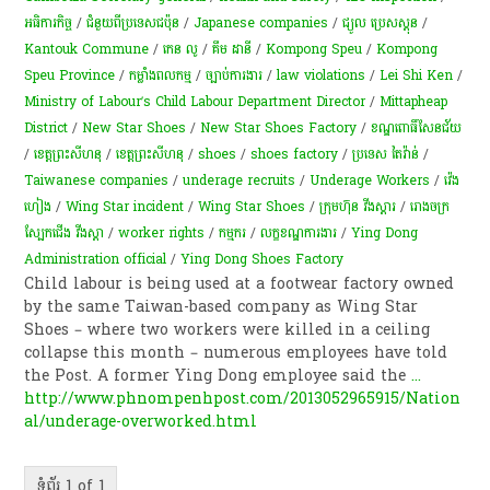
អធិការកិច្ច
/
ជំនួយពីប្រទេសជប៉ុន
/
Japanese companies
/
ជ្យូល ប្រេសស្តុន
/
Kantouk Commune
/
កេន លូ
/
គឹម ដានី
/
Kompong Speu
/
Kompong
Speu Province
/
កម្លាំងពលកម្ម
/
ច្បាប់ការងារ
/
law violations
/
Lei Shi Ken
/
Ministry of Labour’s Child Labour Department Director
/
Mittapheap
District
/
New Star Shoes
/
New Star Shoes Factory
/
ខណ្ឌ​ពោធិ៍​សែន​ជ័យ
/
ខេត្ត​ព្រះសីហនុ​
/
ខេត្តព្រះសីហនុ
/
shoes
/
shoes factory
/
ប្រទេស តៃវ៉ាន់
/
Taiwanese companies
/
underage recruits
/
Underage Workers
/
វ៉េង
ហៀង
/
Wing Star incident
/
Wing Star Shoes
/
ក្រុមហ៊ុន​ ​វី​​​ង​ស្តារ
/
រោងចក្រ​​​
ស្បែក​​​ជើង​​​ វីង​​​ស្តា
/
worker rights
/
ក​ម្មករ​
/
លក្ខខណ្ឌ​ការងារ​
/
Ying Dong
Administration official
/
Ying Dong Shoes Factory
Child labour is being used at a footwear factory owned
by the same Taiwan-based company as Wing Star
Shoes – where two workers were killed in a ceiling
collapse this month – numerous employees have told
the Post. A former Ying Dong employee said the
...
http://www.phnompenhpost.com/2013052965915/Nation
al/underage-overworked.html
ទំព័រ 1 of 1