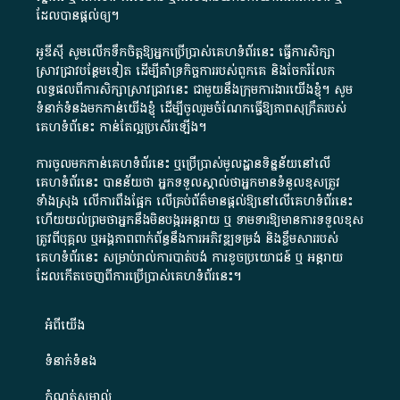
ដែល​បាន​ផ្តល់​ឲ្យ​។
អូឌីស៊ី សូមលើកទឹកចិត្តឱ្យអ្នកប្រើប្រាស់គេហទំព័រនេះ ធ្វើការសិក្សា
ស្រាវជ្រាវបន្ថែមទៀត ដើម្បីគាំទ្រកិច្ចការ​របស់ពួកគេ និងចែករំលែក
លទ្ធផលពីការសិក្សាស្រាវជ្រាវនេះ ជាមួយនឹងក្រុមការងារយើងខ្ញុំ។ សូម
ទំនាក់ទំនងមកកាន់យើងខ្ញុំ
ដើម្បីចូលរួមចំណែកធ្វើឱ្យភាពសុក្រឹតរបស់
គេហទំព័នេះ កាន់តែល្អប្រសើរឡើង។
ការចូលមកកាន់គេហទំព័រនេះ ឬប្រើប្រាស់មូលដ្ឋានទិន្នន័យនៅលើ
គេហទំព័រនេះ បានន័យថា អ្នកទទួលស្គាល់ថាអ្នកមានទំនួលខុសត្រូវ
ទាំងស្រុង លើការពឹងផ្អែក លើគ្រប់ព័ត៌មានផ្តល់ឱ្យនៅលើគេហទំព័រនេះ
ហើយយល់ព្រមថាអ្នកនឹងមិនបង្ករអន្តរាយ ឬ ទាមទារ​ឱ្យមានការទទួលខុស​
ត្រូវពីបុគ្គល ឬអង្គភាពពាក់ព័ន្ធនឹងការអភិវឌ្ឍទម្រង់ និងខ្លឹមសាររបស់
គេហទំព័រនេះ សម្រាប់រាល់ការបាត់បង់ ការខូចប្រយោជន៍ ឬ អន្តរាយ
ដែលកើតចេញពីការប្រើប្រាស់គេហទំព័រនេះ។
អំពី​យើង​
ទំនាក់ទំនង
កំណត់សម្គាល់