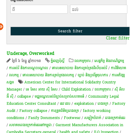
Clear filter
Underage, Overworked
ថ្ងៃទី ៦ ខែធ្នូ ឆ្នាំ២០១៣
ភ្នំពេញប៉ុស្តិ៍
ពលកម្មកុមារ
/
សេដ្ឋកិច្ច និងពាណិជ្ជកម្ម
/
ការអប់រំ និងការបណ្តុះបណ្តាល
/
គោលនយោបាយ និងការគ្រប់គ្រងវិស័យអប់រំ
/
ការវិនិយោគ
/
ពល​កម្ម
/
គោលនយោបាយ និងការគ្រប់គ្រងពលកម្ម
/
ច្បាប់ និងប្រព័ន្ធតុលាការ
/
ការ​អភិវឌ្ឍ​
សង្គម
American Center for International Solidarity Country
Manager
/
អេ អែស អាយ ស៊ី អែស
/
Child Exploitation
/
ពលកម្ម​កុមារ​
/
ស៊ី អិល
អ៊ី ស៊ី
/
collapse
/
មជ្ឈមណ្ឌល​អប់រំ​ច្បាប់​សម្រាប់​សហគមន៍​
/
Community Legal
Education Center Consultant
/
ដេវ វេល
/
exploitation
/
រោងចក្រ
/
Factory
Audit
/
Factory collapse
/
ការត្រួតពិនិត្យរោងចក្រ
/
factory working
conditions
/
Fasify Documents
/
Footwear
/
សម្លៀកបំពាក់
/
រោងចក្រកាត់ដេរ
/
សមាគមរោងចក្រកាត់ដេរនៅកម្ពុជា
/
Garment Manufacturers Association in
Cambodia Secretary-general
/
health and safety
/
ILO Inspection
/