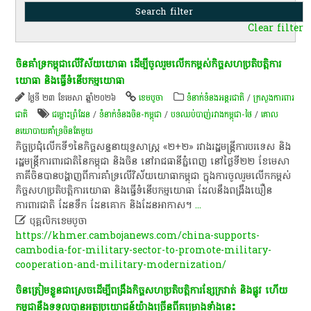
Clear filter
ចិនគាំទ្រកម្ពុជាលើវិស័យយោធា ដើម្បីចូលរួមលើកកម្ពស់កិច្ច​សហ​ប្រតិបត្តិការ
យោធា និងធ្វើទំនើបកម្មយោធា
ថ្ងៃទី ២៣ ខែមេសា ឆ្នាំ២០២៦
ខេ​ម​បូ​ចា
ទំនាក់ទំនងអន្តរជាតិ
/
ក្រសួងការពារ
ជាតិ
ជម្លោះព្រំដែន
/
ទំនាក់ទំនងចិន-កម្ពុជា
/
បទ​ឈប់​បាញ់​រវាង​កម្ពុជា​-​ថៃ​
/
​គោល​
នយោបាយ​គាំទ្រ​ចិនតែ​មួយ
កិច្ចប្រជុំលើកទី១នៃកិច្ចសន្ទនាយុទ្ធសាស្ត្រ «២+២» រវាងរដ្ឋមន្រ្តីការបរទេស និង
រដ្ឋមន្រ្តីការពារជាតិនៃកម្ពុជា និងចិន នៅរាជធានីភ្នំពេញ នៅថ្ងៃទី២២ ខែមេសា
ភាគីចិនបានបង្ហាញពីការគាំទ្រលើវិស័យយោធាកម្ពុជា ក្នុងការចូលរួមលើកកម្ពស់
កិច្ចសហប្រតិបត្តិការយោធា និងធ្វើទំនើបកម្មយោធា ដែលនឹងពង្រឹងឃឿន
ការពារជាតិ ដែនទឹក ដែនគោក និងដែនអាកាស។
...

បុគ្គលិកខេមបូចា
https://khmer.cambojanews.com/china-supports-
cambodia-for-military-sector-to-promote-military-
cooperation-and-military-modernization/
​ចិន​ត្រៀមខ្លួន​ជា​ស្រេច​ដើម្បី​ពង្រឹង​កិច្ច​សហប្រតិបត្តិការ​ខ្សែក្រវាត់​ និង​ផ្លូវ​ ហើយ​
កម្ពុជា​នឹង​ទទួល​បាន​អត្ថប្រយោជន៍​យ៉ាងច្រើន​ពី​គម្រោង​ទាំងនេះ​