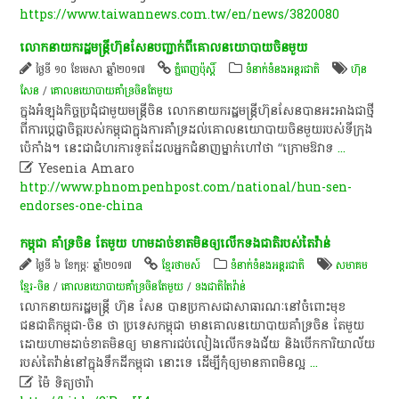
https://www.taiwannews.com.tw/en/news/3820080
លោកនាយក​​រដ្ឋ​មន្ត្រី​ហ៊ុន​​សែន​​បញ្ជាក់​ពី​គោល​នយោបាយ​​ចិន​​មួយ​
ថ្ងៃទី ១០ ខែមេសា ឆ្នាំ២០១៧
ភ្នំពេញប៉ុស្តិ៍
ទំនាក់ទំនងអន្តរជាតិ
ហ៊ុន
សែន
/
​គោល​នយោបាយ​គាំទ្រ​ចិនតែ​មួយ
ក្នុង​អំឡុង​កិច្ចប្រជុំ​ជាមួយ​មន្ដ្រី​ចិន​ លោកនាយក​រដ្ឋមន្ត្រី​ហ៊ុន​សែន​បាន​អះអាង​ជា​ថ្មី​
ពី​ការ​ប្តេជ្ញា​ចិត្ត​របស់​កម្ពុជា​ក្នុង​ការ​គាំទ្រ​ដល់​គោលនយោបាយ​ចិន​មួយ​របស់​ទីក្រុង​
ប៉េ​កាំ​ង​។​ នេះ​ជា​ជំហរ​ការទូត​ដែល​អ្នកជំនាញ​ម្នាក់​ហៅ​ថា​ “​ក្រោម​ឱវាទ
...

Yesenia Amaro
http://www.phnompenhpost.com/national/hun-sen-
endorses-one-china
កម្ពុជា ​គាំទ្រ​ចិន ​តែ​មួយ ​ហាម​ដាច់​ខាត​មិន​ឲ្យលើក​ទង​ជាតិរបស់​តៃវ៉ាន់​
ថ្ងៃទី ៦ ខែកុម្ភៈ ឆ្នាំ២០១៧
ខ្មែរថាមស៍
ទំនាក់ទំនងអន្តរជាតិ
​សមាគម
ខ្មែរ-​ចិន
/
​គោល​នយោបាយ​គាំទ្រ​ចិនតែ​មួយ
/
ទង​ជាតិ​តៃវ៉ាន់
លោក​នាយក​រដ្ឋមន្ត្រី ហ៊ុន សែន បាន​ប្រកាស​ជា​សាធារណៈ​នៅ​ចំពោះ​មុខ​
ជនជាតិ​កម្ពុជា-​ចិន ថា ប្រទេស​កម្ពុជា មាន​គោល​នយោបាយ​គាំទ្រ​ចិន ​តែ​មួយ
ដោយ​ហាម​ដាច់​ខាត​មិន​ឲ្យ មាន​ការ​ជប់លៀង​លើក​ទង​ជ័យ និង​បើក​ការិយាល័យ​
របស់​តៃវ៉ាន់​នៅ​ក្នុង​ទឹកដី​កម្ពុជា​ នោះ​ទេ ដើម្បី​កុំ​ឲ្យ​មាន​ភាព​មិន​ល្អ
...

ម៉ៃ ទិត្យថារ៉ា