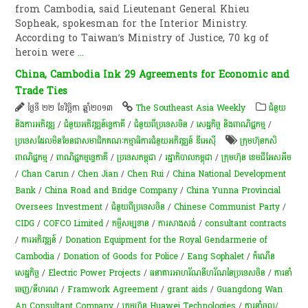
from Cambodia, said Lieutenant General Khieu
Sopheak, spokesman for the Interior Ministry.
According to Taiwan’s Ministry of Justice, 70 kg of
heroin were
...
China, Cambodia Ink 29 Agreements for Economic and
Trade Ties
ថ្ងៃទី ២២ ខែវិច្ឆិកា ឆ្នាំ២០១៣
The Southeast Asia Weekly
ជំនួយ
និងការអភិវឌ្ឍ
/
ជំនួយអភិវឌ្ឍន៍ទ្វេភាគី
/
ជំនួយពីប្រទេសចិន
/
សេដ្ឋកិច្ច និងពាណិជ្ជកម្ម
/
ប្រទេសដែលមិនមែនជាសមាជិកគណៈកម្មាធិការជំនួយអភិវឌ្ឍន៍ ឌីអេស៊ី
​ក្រុមហ៊ុន​កសិ
ពាណិជ្ជកម្ម
/
ពាណិជ្ជកម្ម​ទ្វេ​ភាគី​
/
ប្រទេសកម្ពុជា
/
រដ្ឋាភិបាលកម្ពុជា
/
ក្រុមហ៊ុន ខេមជីអែសអឹម
/
Chan Carun
/
Chen Jian
/
Chen Rui
/
China National Development
Bank
/
China Road and Bridge Company
/
China Yunna Provincial
Oversees Investment
/
ជំនួយពីប្រទេសចិន
/
Chinese Communist Party
/
CIDG
/
COFCO Limited
/
កម្ចី​សម្បទាន​
/
ការសាងសង់
/
consultant contracts
/
ការអភិវឌ្ឍន៍
/
Donation Equipment for the Royal Gendarmerie of
Cambodia
/
Donation of Goods for Police
/
Eang Sophalet
/
កំណើន​
សេដ្ឋកិច្ច
/
Electric Power Projects
/
ធនាគារអាហរ័ណនីហរ័ណនៃប្រទេសចិន
/
ការនាំ
ចេញ/នីហរណ
/
Framwork Agreement
/
grant aids
/
Guangdong Wan
An Consultant Company
/
ក្រុមហ៊ុន Huawei Technologies
/
ការនាំចូល/