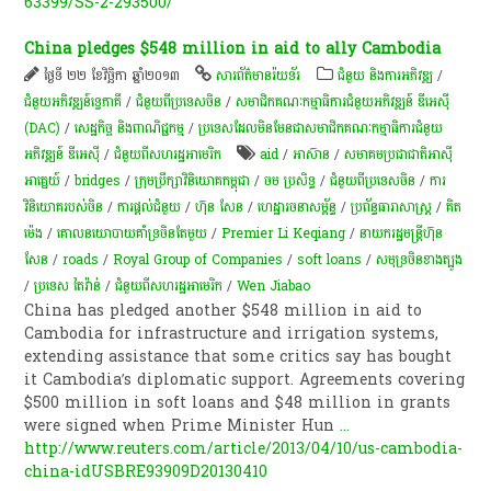
63399/SS-2-293500/
China pledges $548 million in aid to ally Cambodia
ថ្ងៃទី ២២ ខែវិច្ឆិកា ឆ្នាំ២០១៣
សា​រព័ត៌មាន​រ៉យទ័រ​
ជំនួយ និងការអភិវឌ្ឍ
/
ជំនួយអភិវឌ្ឍន៍ទ្វេភាគី
/
ជំនួយពីប្រទេសចិន
/
សមាជិកគណៈកម្មាធិការជំនួយអភិវឌ្ឍន៍ ឌីអេស៊ី
(DAC)
/
សេដ្ឋកិច្ច និងពាណិជ្ជកម្ម
/
ប្រទេសដែលមិនមែនជាសមាជិកគណៈកម្មាធិការជំនួយ
អភិវឌ្ឍន៍ ឌីអេស៊ី
/
ជំនួយពីសហរដ្ឋអាមេរិក
aid
/
អាស៊ាន
/
សមាគមប្រជាជាតិអាស៊ី
អាគ្នេយ៍
/
bridges
/
ក្រុម​ប្រឹក្សា​វិនិយោគ​កម្ពុជា​
/
ចម ប្រសិទ្ធ
/
ជំនួយពីប្រទេសចិន
/
ការ
វិនិយោគរបស់ចិន
/
ការ​ផ្តល់​ជំនួយ​
/
ហ៊ុន សែន
/
ហេដ្ឋារចនាសម្ព័ន្ធ
/
ប្រព័ន្ធធារាសាស្ត្រ
/
គិត
ម៉េង
/
​គោល​នយោបាយ​គាំទ្រ​ចិនតែ​មួយ
/
Premier Li Keqiang
/
នាយករដ្ឋមន្ត្រីហ៊ុន
សែន
/
roads
/
Royal Group of Companies
/
soft loans
/
សមុទ្រចិនខាងត្បូង
/
ប្រទេស តៃវ៉ាន់
/
ជំនួយពីសហរដ្ឋអាមេរិក
/
Wen Jiabao
China has pledged another $548 million in aid to
Cambodia for infrastructure and irrigation systems,
extending assistance that some critics say has bought
it Cambodia’s diplomatic support. Agreements covering
$500 million in soft loans and $48 million in grants
were signed when Prime Minister Hun
...
http://www.reuters.com/article/2013/04/10/us-cambodia-
china-idUSBRE93909D20130410