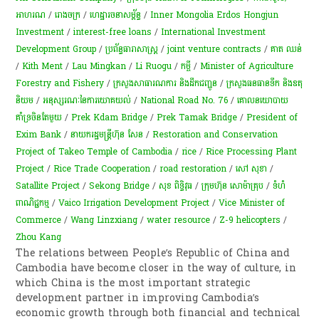
អាហរណ
/
​រោងចក្រ
/
ហេដ្ឋារចនាសម្ព័ន្ធ
/
Inner Mongolia Erdos Hongjun
Investment
/
interest-free loans
/
International Investment
Development Group
/
ប្រព័ន្ធធារាសាស្រ្ត
/
joint venture contracts
/
គាត ឈន់
/
Kith Ment
/
Lau Mingkan
/
Li Ruogu
/
កម្ចី​
/
Minister of Agriculture
Forestry and Fishery
/
ក្រសួងសាធារណការ និងដឹកជញ្ជូន
/
ក្រសួងធនធានទឹក និងឧតុ
និយម
/
អនុស្សរណៈ​នៃ​ការ​យោគយល់​
/
National Road No. 76
/
​គោល​នយោបាយ​
គាំទ្រ​ចិនតែ​មួយ
/
Prek Kdam Bridge
/
Prek Tamak Bridge
/
President of
Exim Bank
/
នាយករដ្ឋមន្ត្រីហ៊ុន សែន
/
Restoration and Conservation
Project of Takeo Temple of Cambodia
/
rice
/
Rice Processing Plant
Project
/
Rice Trade Cooperation
/
road restoration
/
សៅ សុខា
/
Satallite Project
/
Sekong Bridge
/
សុខ ពិទ្ធិវុធ
/
ក្រុមហ៊ុន សោម៉ាគ្រុប
/
​ទំហំ​
ពាណិជ្ជកម្ម
/
Vaico Irrigation Development Project
/
Vice Minister of
Commerce
/
Wang Linzxiang
/
water resource
/
Z-9 helicopters
/
Zhou Kang
The relations between People’s Republic of China and
Cambodia have become closer in the way of culture, in
which China is the most important strategic
development partner in improving Cambodia’s
economic growth through both financial and technical