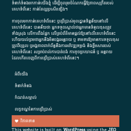
ទំនាក់ទំនងមកកាន់យើងខ្ញុំ
ដើម្បីចូលរួមចំណែកធ្វើឱ្យភាពសុក្រឹតរបស់
គេហទំព័នេះ កាន់តែល្អប្រសើរឡើង។
ការចូលមកកាន់គេហទំព័រនេះ ឬប្រើប្រាស់មូលដ្ឋានទិន្នន័យនៅលើ
គេហទំព័រនេះ បានន័យថា អ្នកទទួលស្គាល់ថាអ្នកមានទំនួលខុសត្រូវ
ទាំងស្រុង លើការពឹងផ្អែក លើគ្រប់ព័ត៌មានផ្តល់ឱ្យនៅលើគេហទំព័រនេះ
ហើយយល់ព្រមថាអ្នកនឹងមិនបង្ករអន្តរាយ ឬ ទាមទារ​ឱ្យមានការទទួលខុស​
ត្រូវពីបុគ្គល ឬអង្គភាពពាក់ព័ន្ធនឹងការអភិវឌ្ឍទម្រង់ និងខ្លឹមសាររបស់
គេហទំព័រនេះ សម្រាប់រាល់ការបាត់បង់ ការខូចប្រយោជន៍ ឬ អន្តរាយ
ដែលកើតចេញពីការប្រើប្រាស់គេហទំព័រនេះ។
អំពី​យើង​
ទំនាក់ទំនង
កំណត់សម្គាល់
លក្ខខណ្ឌនៃការប្រើប្រាស់
វិភាគទាន
This website is built on
WordPress
using the
JEO