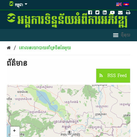
កម្ពុជា
/
​គោល​នយោបាយ​គាំទ្រ​ចិនតែ​មួយ
ព័ត៌មាន​
RSS Feed
5