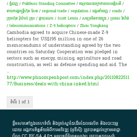
/
ភ្នំពេញ
/
Politburo Standing Committee
/
គម្រោងរោងចក្រថាមពលអគ្គិសនី
/
នាយករដ្ឋមន្ត្រីហ៊ុន សែន
/
regional trade
/
regulation
/
​អង្ករ​នាំចេញ​​
/
roads
/
ក្រុមហ៊ុន រ៉ូយ៉ាល់ គ្រុប
/
ផ្កាយ​រណប
/
Scott Lewis
/
សមុទ្រចិនខាងត្បូង
/
ប្រទេស តៃវ៉ាន់
/
telecommunications
/
Z-9 helicopters
/
Zhou Yongkang
Cambodia agreed to acquire Chinese-made Z-9
helicopters for US$195 million in one of 26
memorandums of understanding agreed by the two
countries on Saturday. Cooperation was pledged in
sectors such as energy, mining, agriculture and road
construction, as well as defense spending and aid. The
...
http://www.phnompenhpost.com/index.php/20110822511
77/Business/deals-with-china-inked.html
ទំព័រ 1 of 1
ខ្លឹមសារ​នៅ​ក្នុង​គេហទំព័រ និង​គ្រប់​ស្នា​ដៃ​ដើម​ដែល​ផលិត​ និង​បោះពុម្ព​
ដោយ​ អង្គការ​ទិន្នន័យ​អំពី​ការអភិវឌ្ឍ​​ (អូ​ឌី​ស៊ី)​ ត្រូវ​បាន​ផ្តល់​ក្រោម​អាជ្ញា
ប័ណ្ណ​
CC BY-SA 4.0
។​ អត្ថបទ​ព័ត៌មាន​សង្ខេប​ ត្រូវ​បាន​ដកស្រង់​