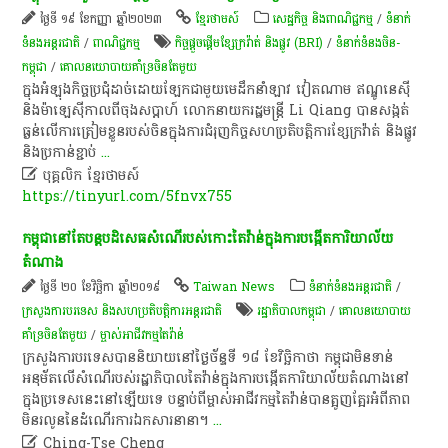
ថ្ងៃទី ១៩ ខែកញ្ញា ឆ្នាំ២០២៣
ខ្មែរថាមស៍
សេដ្ឋកិច្ច និងពាណិជ្ជកម្ម
/
ទំនាក់
ទំនងអន្តរជាតិ
/
ពាណិជ្ជកម្ម
កិច្ច​ផ្តួចផ្តើម​ខ្សែ​ក្រ​វ៉ា​ត់​ និង​ផ្លូវ​ (BRI)
/
ទំនាក់ទំនងចិន-
កម្ពុជា
/
​គោល​នយោបាយ​គាំទ្រ​ចិនតែ​មួយ
ក្នុង​អំឡុង​កិច្ចប្រជុំ​ដាច់​ដោយឡែក​ជាមួយ​មេដឹកនាំ​ឡាវ​ វៀតណាម​ ឥណ្ឌូ​នេ​ស៊ី​
និង​ម៉ា​ឡេ​ស៊ី​កាលពី​ចុង​ស​ប្តា​ហ៍​ លោកនាយក​រដ្ឋមន្ត្រី​ Li​ Qiang​ បាន​សង្កត់
ធ្ងន់​លើ​ការ​ត្រៀមខ្លួន​របស់​ចិន​ក្នុង​ការ​ជំរុញ​កិច្ច​សហប្រតិបត្តិការ​ខ្សែ​ក្រ​វ៉ា​ត់​ និង​ផ្លូវ​
និង​ប្រកាន់ខ្ជាប់
...

បុគ្គលិក​ ខ្មែរ​ថា​ម​ស៍​
https://tinyurl.com/5fnvx755
កម្ពុជា​នៅតែ​បន្ត​បដិសេធ​សំណើ​របស់​កោះ​តៃវ៉ាន់​ក្នុង​ការបង្កើត​ការិយាល័យ​
តំណាង​
ថ្ងៃទី ២០ ខែវិច្ឆិកា ឆ្នាំ២០១៩
Taiwan News
ទំនាក់ទំនងអន្តរជាតិ
/
ក្រសួងការបរទេស និងសហប្រតិបត្តិការអន្តរជាតិ
រដ្ឋាភិបាលកម្ពុជា
/
​គោល​នយោបាយ​
គាំទ្រ​ចិនតែ​មួយ
/
ម្ចាស់​អាជីវកម្ម​តៃវ៉ាន់
ក្រសួង​ការបរទេស​បាន​និយាយ​នៅ​ថ្ងៃច័ន្ទ​ទី​ ១៨​ ខែវិច្ឆិកា​ថា​ កម្ពុជា​មិនទាន់​
អនុម័ត​លើ​សំណើ​របស់​រដ្ឋាភិបាល​តៃវ៉ាន់​ក្នុង​ការបង្កើត​ការិយាល័យ​តំណាង​នៅ
ក្នុង​ប្រទេស​នេះ​នៅឡើយ​ទេ​ បន្ទាប់ពី​ម្ចាស់​អាជីវកម្ម​តៃវ៉ាន់​បាន​ត្អូញត្អែរ​អំពី​ភាព​
មិន​រលូន​នៃ​ដំណើរការ​ឯកសារ​នានា​។
...

Ching-Tse Cheng