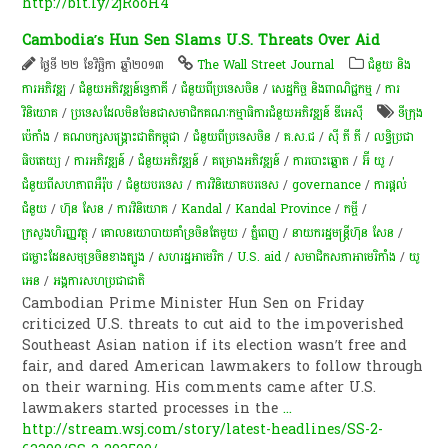
http://bit.ly/2jRooH4
Cambodia’s Hun Sen Slams U.S. Threats Over Aid
ថ្ងៃទី ២២ ខែវិច្ឆិកា ឆ្នាំ២០១៣
The Wall Street Journal
ជំនួយ និង
ការអភិវឌ្ឍ
/
ជំនួយអភិវឌ្ឍន៍ទ្វេភាគី
/
ជំនួយពីប្រទេសចិន
/
សេដ្ឋកិច្ច និងពាណិជ្ជកម្ម
/
ការ
វិនិយោគ
/
ប្រទេសដែលមិនមែនជាសមាជិកគណៈកម្មាធិការជំនួយអភិវឌ្ឍន៍ ឌីអេស៊ី
ទីក្រុង
ប៉េកាំង
/
គណបក្សសង្គ្រោះជាតិកម្ពុជា
/
ជំនួយពីប្រទេសចិន
/
គ.ស.ជ
/
ស៊ី ភី ភី
/
លទ្ធិប្រជា
ធិបតេយ្យ
/
ការអភិវឌ្ឍន៍
/
ជំនួយអភិវឌ្ឍន៍
/
គម្រោងអភិវឌ្ឍន៍
/
ការបោះឆ្នោត
/
អ៊ី យូ
/
ជំនួយពីសហភាពអឺរ៉ុប
/
​ជំ​នួយបរទេស
/
ការវិនិយោគបរទេស
/
governance
/
ការ​ផ្តល់​
ជំនួយ​
/
ហ៊ុន សែន
/
ការវិនិយោគ
/
Kandal
/
Kandal Province
/
កម្ចី​
/
ក្រសួងហិរញ្ញវត្ថុ
/
​គោល​នយោបាយ​គាំទ្រ​ចិនតែ​មួយ
/
ភ្នំពេញ
/
នាយករដ្ឋមន្ត្រីហ៊ុន សែន
/
ជម្លោះដែនសមុទ្រ​ចិន​ខាងត្បូង​
/
សហរដ្ឋអាមេរិក
/
U.S. aid
/
សមាជិក​សភា​អាមេរិកាំង
/
យូ
អេន
/
អង្គការសហប្រជាជាតិ
Cambodian Prime Minister Hun Sen on Friday
criticized U.S. threats to cut aid to the impoverished
Southeast Asian nation if its election wasn’t free and
fair, and dared American lawmakers to follow through
on their warning. His comments came after U.S.
lawmakers started processes in the
...
http://stream.wsj.com/story/latest-headlines/SS-2-