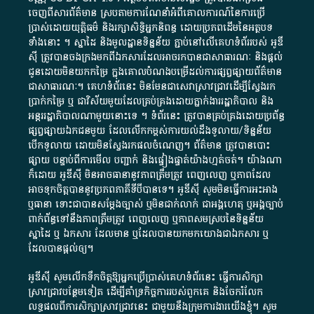
ចេញពី​សារព័ត៌មាន ស្របតាមការ​ណែនាំ​អំពី​គោលការណ៍​នៃ​ការ​ប្រើ
ប្រាស់​ដោយ​យុត្តិធម៌​ និង​រក្សាសិទ្ធិអ្នកនិពន្ធ ដោយ​ប្រភពដើម​នៃ​​អត្ថបទ
ទាំង​នោះ​ ។​ ស្នាដៃ​ និង​មូលដ្ឋាន​ទិន្នន័យ ​ភ្ជាប់​នៅ​លើ​គេហទំព័រ​របស់​ អូ​ឌី​
ស៊ី​ ត្រូវ​បាន​ចងក្រង​មក​ពី​ឯកសារ​ដែល​អាច​រក​បានជា​សាធារណៈ​ និង​ផ្តល់​
ជូន​ដោយ​មិន​យក​កម្រៃ​ ក្នុង​គោលបំណង​បម្រើ​ដល់ការ​ផ្សព្វផ្សាយ​ព័ត៌មាន​
ជា​សាធារណៈ​។​ គេហទំព័រ​នេះ​ មិនមែន​ជា​សេវា​ស្រាវជ្រាវ​ដើម្បី​ស្វែងរក
ប្រាក់​កម្រៃ​ ឬ​ ជា​វិស័យ​មួយ​ដែល​គ្រប់គ្រង​ដោយ​ភ្នាក់ងារ​រដ្ឋាភិបាល​ និង ​
អន្តររដ្ឋាភិបាល​ណាមួយ​នោះ​ទេ ​។​ ទំព័រ​នេះ​ ត្រូវ​បាន​គ្រប់គ្រង​ដោយ​ប្រព័ន្ធ​
ផ្សព្វផ្សាយ​ឯកជន​មួយ​ ដែល​លើកកម្ពស់​ការ​យល់​ដឹង​ទូលាយ​/​ទិន្នន័យ​
បើក​ទូលាយ​ ដោយ​មិនស្វែង​រក​ផល​ចំណេញ​។​ ព័ត៌មាន​ ត្រូវ​បាន​បោះ
ផ្សាយ​ បន្ទាប់​ពី​ការ​មើល​ បញ្ជាក់​ និង​ផ្ទៀងផ្ទាត់​យ៉ាង​ហ្មត់ចត់​។​ យ៉ាងណា​
ក៏​ដោយ​ អូ​ឌី​ស៊ី​ មិន​អាច​ធានា​នូវ​ភាព​ត្រឹមត្រូវ​ ពេញលេញ​ ឬ​ភាព​ដែល​
អាច​ទុកចិត្ត​បាននូវ​ប្រភព​ភាគី​ទី​បី​បាន​ទេ​។​ អូ​ឌី​ស៊ី​ សូម​មិន​ធ្វើការ​អះអាង​
ឬ​ធានា​ ទោះជា​បាន​សម្តែង​ច្បាស់​ ឬ​មិន​ជាក់លាក់​ ជា​អង្គហេតុ​ ឬ​អង្គច្បាប់​
ពាក់ព័ន្ធ​ទៅ​នឹង​ភាព​ត្រឹមត្រូវ​ ពេញលេញ​ ឬ​ភាព​សម​ស្រប​នៃ​ទិន្នន័យ​
ស្នាដៃ​ ឬ​ ឯកសារ​ ដែល​មាន​ ឬ​ដែល​បាន​យក​មក​យោង​ជា​ឯកសារ​ ឬ​
ដែល​បាន​ផ្តល់​ឲ្យ​។
អូឌីស៊ី សូមលើកទឹកចិត្តឱ្យអ្នកប្រើប្រាស់គេហទំព័រនេះ ធ្វើការសិក្សា
ស្រាវជ្រាវបន្ថែមទៀត ដើម្បីគាំទ្រកិច្ចការ​របស់ពួកគេ និងចែករំលែក
លទ្ធផលពីការសិក្សាស្រាវជ្រាវនេះ ជាមួយនឹងក្រុមការងារយើងខ្ញុំ។ សូម