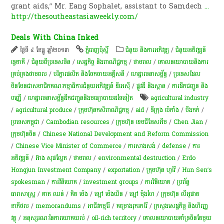
grant aids,” Mr. Eang Sophalet, assistant to Samdech
...
http://thesoutheastasiaweekly.com/
Deals With China Inked
ថ្ងៃទី ៤ ខែធ្នូ ឆ្នាំ២០១៣
ភ្នំពេញប៉ុស្តិ៍
ជំនួយ និងការអភិវឌ្ឍ
/
ជំនួយអភិវឌ្ឍន៍
ទ្វេភាគី
/
ជំនួយពីប្រទេសចិន
/
សេដ្ឋកិច្ច និងពាណិជ្ជកម្ម
/
ថាមពល
/
គោលនយោបាយ​និង​ការ
គ្រប់គ្រង​ថាមពល
/
បរិក្ខារផលិត និងចែកចាយអគ្គីសនី
/
ហេដ្ឋារចនាសម្ព័ន្ធ
/
ប្រទេសដែល
មិនមែនជាសមាជិកគណៈកម្មាធិការជំនួយអភិវឌ្ឍន៍ ឌីអេស៊ី
/
ផ្លូវដី និងស្ពាន
/
ការដឹកជញ្ជូន និង
បញ្ញើ
/
ហេដ្ឋារចនាសម្ព័ន្ធដឹកជញ្ជូននិងមធ្យោបាយដទៃទៀត
agricultural industry
/
agricultural produce
/
​ក្រុមហ៊ុន​កសិពាណិជ្ជកម្ម
/
aid
/
ទីក្រុង ប៉េកាំង
/
បឹងកក់
/
ប្រទេសកម្ពុជា
/
Cambodian resources
/
ក្រុមហ៊ុន ខេមជីអែសអឹម
/
Chen Jian
/
ក្រុមហ៊ុន​ចិន
/
Chinese National Development and Reform Commission
/
Chinese Vice Minister of Commerce
/
ការសាងសង់
/
defense
/
ការ
អភិវឌ្ឍន៍
/
អ៊ាង សុផល្លែត​
/
ថាមពល
/
environmental destruction
/
Erdo
Hongjun Investment Company
/
exportation
/
ក្រុមហ៊ុន ហួវ៉ៃ
/
Hun Sen’s
spokesman
/
ការវិនិយោគ
/
investment groups
/
ការវិនិយោគ
/
ប្រព័ន្ធ​
ធារាសាស្ត្រ​
/
គាត ឈន់
/
គិត ម៉េង
/
ឡៅ ម៉េងឃិន
/
ឡៅ ម៉ុងហៃ
/
ក្រុមហ៊ុន លីអូផាត
ខាភីថល
/
memorandums
/
អាជីវកម្ម​រ៉ែ​
/
គម្រោង​រុករក​រ៉ែ​
/
ក្រសួងសេដ្ឋកិច្ច និងហិរញ្ញ
វត្ថុ
/
អនុស្សរណៈ​នៃ​ការ​យោគយល់​
/
oil-rich territory
/
​គោល​នយោបាយ​គាំទ្រ​ចិនតែ​មួយ