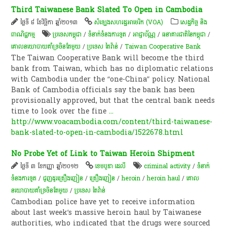
Third Taiwanese Bank Slated To Open in Cambodia
ថ្ងៃទី ៨ ខែវិច្ឆិកា ឆ្នាំ២០១៣
សំឡេង​សហរដ្ឋ​អាមេរិក (VOA)
សេដ្ឋកិច្ច និង
ពាណិជ្ជកម្ម
ប្រទេសកម្ពុជា
/
ទំនាក់ទំនងការទូត
/
អាជ្ញាប័ណ្ណ
/
ធនាគារជាតិនៃកម្ពុជា
/
គោល​នយោបាយ​គាំទ្រ​ចិនតែ​មួយ
/
ប្រទេស តៃវ៉ាន់
/
Taiwan Cooperative Bank
The Taiwan Cooperative Bank will become the third
bank from Taiwan, which has no diplomatic relations
with Cambodia under the “one-China” policy. National
Bank of Cambodia officials say the bank has been
provisionally approved, but that the central bank needs
time to look over the fine
...
http://www.voacambodia.com/content/third-taiwanese-
bank-slated-to-open-in-cambodia/1522678.html
No Probe Yet of Link to Taiwan Heroin Shipment
ថ្ងៃទី ៣ ខែកញ្ញា ឆ្នាំ២០១២
ខេមបូឌា ដេលី
criminal activity
/
ទំនាក់
ទំនងការទូត
/
ជួញដូរគ្រឿងញៀន
/
គ្រឿងញៀន
/
heroin
/
heroin haul
/
​គោល​
នយោបាយ​គាំទ្រ​ចិនតែ​មួយ
/
ប្រទេស តៃវ៉ាន់
Cambodian police have yet to receive information
about last week’s massive heroin haul by Taiwanese
authorities, who indicated that the drugs were sourced