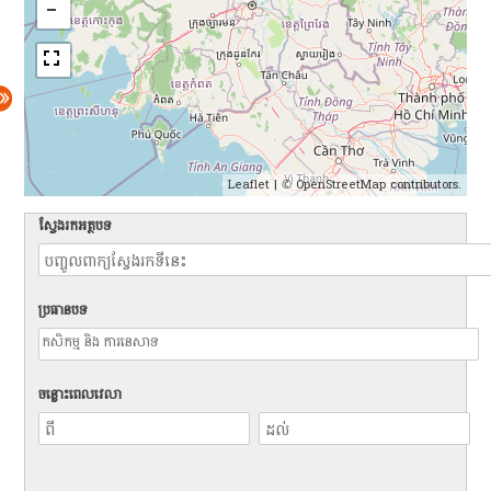
Leaflet
| ©
OpenStreetMap
contributors.
ស្វែងរកអត្ថបទ
ប្រធានបទ
ចន្លោះពេលវេលា