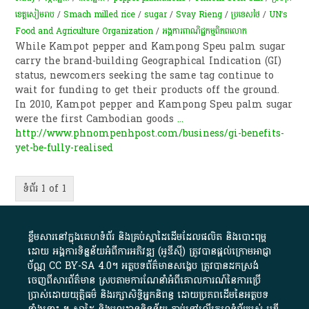
ខេត្តសៀមរាប
/
Smach milled rice
/
sugar
/
Svay Rieng
/
ប្រទេសថៃ
/
UN’s
Food and Agriculture Organization
/
អង្គការ​ពាណិជ្ជកម្ម​ពិភពលោក​
While Kampot pepper and Kampong Speu palm sugar
carry the brand-building Geographical Indication (GI)
status, newcomers seeking the same tag continue to
wait for funding to get their products off the ground.
In 2010, Kampot pepper and Kampong Speu palm sugar
were the first Cambodian goods
...
http://www.phnompenhpost.com/business/gi-benefits-
yet-be-fully-realised
ទំព័រ 1 of 1
ខ្លឹមសារ​នៅ​ក្នុង​គេហទំព័រ និង​គ្រប់​ស្នា​ដៃ​ដើម​ដែល​ផលិត​ និង​បោះពុម្ព​
ដោយ​ អង្គការ​ទិន្នន័យ​អំពី​ការអភិវឌ្ឍ​​ (អូ​ឌី​ស៊ី)​ ត្រូវ​បាន​ផ្តល់​ក្រោម​អាជ្ញា
ប័ណ្ណ​
CC BY-SA 4.0
។​ អត្ថបទ​ព័ត៌មាន​សង្ខេប​ ត្រូវ​បាន​ដកស្រង់​
ចេញពី​សារព័ត៌មាន ស្របតាមការ​ណែនាំ​អំពី​គោលការណ៍​នៃ​ការ​ប្រើ
ប្រាស់​ដោយ​យុត្តិធម៌​ និង​រក្សាសិទ្ធិអ្នកនិពន្ធ ដោយ​ប្រភពដើម​នៃ​​អត្ថបទ