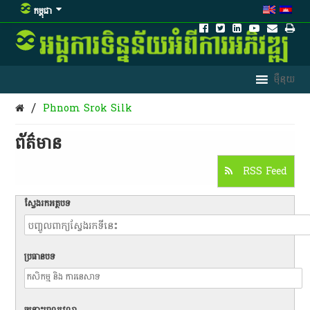
កម្ពុជា
/
Phnom Srok Silk
ព័ត៌មាន​
RSS Feed
ស្វែងរកអត្ថបទ
ប្រធានបទ
ចន្លោះពេលវេលា