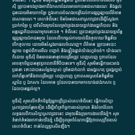
ទាំង​នោះ​ ។​ ស្នាដៃ​ និង​មូលដ្ឋាន​ទិន្នន័យ ​ភ្ជាប់​នៅ​លើ​គេហទំព័រ​របស់​ អូ​ឌី​
ស៊ី​ ត្រូវ​បាន​ចងក្រង​មក​ពី​ឯកសារ​ដែល​អាច​រក​បានជា​សាធារណៈ​ និង​ផ្តល់​
ជូន​ដោយ​មិន​យក​កម្រៃ​ ក្នុង​គោលបំណង​បម្រើ​ដល់ការ​ផ្សព្វផ្សាយ​ព័ត៌មាន​
ជា​សាធារណៈ​។​ គេហទំព័រ​នេះ​ មិនមែន​ជា​សេវា​ស្រាវជ្រាវ​ដើម្បី​ស្វែងរក
ប្រាក់​កម្រៃ​ ឬ​ ជា​វិស័យ​មួយ​ដែល​គ្រប់គ្រង​ដោយ​ភ្នាក់ងារ​រដ្ឋាភិបាល​ និង ​
អន្តររដ្ឋាភិបាល​ណាមួយ​នោះ​ទេ ​។​ ទំព័រ​នេះ​ ត្រូវ​បាន​គ្រប់គ្រង​ដោយ​ប្រព័ន្ធ​
ផ្សព្វផ្សាយ​ឯកជន​មួយ​ ដែល​លើកកម្ពស់​ការ​យល់​ដឹង​ទូលាយ​/​ទិន្នន័យ​
បើក​ទូលាយ​ ដោយ​មិនស្វែង​រក​ផល​ចំណេញ​។​ ព័ត៌មាន​ ត្រូវ​បាន​បោះ
ផ្សាយ​ បន្ទាប់​ពី​ការ​មើល​ បញ្ជាក់​ និង​ផ្ទៀងផ្ទាត់​យ៉ាង​ហ្មត់ចត់​។​ យ៉ាងណា​
ក៏​ដោយ​ អូ​ឌី​ស៊ី​ មិន​អាច​ធានា​នូវ​ភាព​ត្រឹមត្រូវ​ ពេញលេញ​ ឬ​ភាព​ដែល​
អាច​ទុកចិត្ត​បាននូវ​ប្រភព​ភាគី​ទី​បី​បាន​ទេ​។​ អូ​ឌី​ស៊ី​ សូម​មិន​ធ្វើការ​អះអាង​
ឬ​ធានា​ ទោះជា​បាន​សម្តែង​ច្បាស់​ ឬ​មិន​ជាក់លាក់​ ជា​អង្គហេតុ​ ឬ​អង្គច្បាប់​
ពាក់ព័ន្ធ​ទៅ​នឹង​ភាព​ត្រឹមត្រូវ​ ពេញលេញ​ ឬ​ភាព​សម​ស្រប​នៃ​ទិន្នន័យ​
ស្នាដៃ​ ឬ​ ឯកសារ​ ដែល​មាន​ ឬ​ដែល​បាន​យក​មក​យោង​ជា​ឯកសារ​ ឬ​
ដែល​បាន​ផ្តល់​ឲ្យ​។
អូឌីស៊ី សូមលើកទឹកចិត្តឱ្យអ្នកប្រើប្រាស់គេហទំព័រនេះ ធ្វើការសិក្សា
ស្រាវជ្រាវបន្ថែមទៀត ដើម្បីគាំទ្រកិច្ចការ​របស់ពួកគេ និងចែករំលែក
លទ្ធផលពីការសិក្សាស្រាវជ្រាវនេះ ជាមួយនឹងក្រុមការងារយើងខ្ញុំ។ សូម
ទំនាក់ទំនងមកកាន់យើងខ្ញុំ
ដើម្បីចូលរួមចំណែកធ្វើឱ្យភាពសុក្រឹតរបស់
គេហទំព័នេះ កាន់តែល្អប្រសើរឡើង។