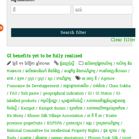
Clear filter
GI benefits yet to be fully realised
ថ្ងៃទី ១១ ខែវិច្ឆិកា ឆ្នាំ២០១៣
ភ្នំពេញប៉ុស្តិ៍
​ផលិតកម្ម​ផ្នែក​កសិកម្ម​
/
កសិកម្ម​ និង​
ការ​នេ​សាទ​
/
ផលិតផលដំណាំ និងទំនិញ
/
សេដ្ឋកិច្ច និងពាណិជ្ជកម្ម
/
ការនាំចេញ/នីហរណ
/
ពោត
/
ម្រេច​
/
​ស្រូវ​
/
​ស្រូវ​
/
​ស្ករ
/
ពាណិជ្ជកម្ម
អេ អេហ្វ ឌី
/
Agence
Francaise de Developpement
/
​ខេត្តបន្ទាយមានជ័យ​
/
បាត់ដំបង
/
Chan Sokha
/
FAO
/
fish paste
/
geographical indication
/
GI
/
GI Status
/
GI-
labelled products
/
កម្មសិទ្ធិបញ្ញា
/
ស្ករ​ត្នោត​កំពង់ស្ពឺ
/
សមាគម​អភិវឌ្ឍន៍​ស្ករ​ត្នោត​ខេត្ត
កំពង់ស្ពឺ
/
Kampot
/
Kampot durian
/
ម្រេចកំពត
/
សមាគមលើកកម្ពស់ម្រេចកំពត
/
Ke Mony
/
Khmer Silk Village Association
/
ខេ ភី ភី អេ
/
Kratie
province grapefruits
/
KSPSPA
/
ប្រទេសឡាវ
/
​អង្ករ
/
ក្រសួងពាណិជ្ជកម្ម
/
National Committee for Intellectual Property Rights
/
ងួន ឡាយ
/
Op
Rady
/
ស្ករត្នោត
/
ដើមត្នោត
/
pepper plantations
/
Phnom Srok Silk
/
ប្រហុក