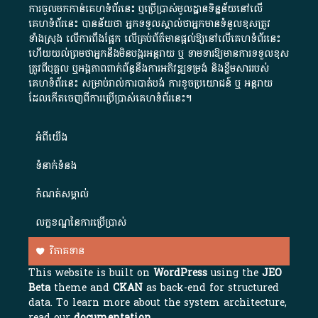
ការចូលមកកាន់គេហទំព័រនេះ ឬប្រើប្រាស់មូលដ្ឋានទិន្នន័យនៅលើ
គេហទំព័រនេះ បានន័យថា អ្នកទទួលស្គាល់ថាអ្នកមានទំនួលខុសត្រូវ
ទាំងស្រុង លើការពឹងផ្អែក លើគ្រប់ព័ត៌មានផ្តល់ឱ្យនៅលើគេហទំព័រនេះ
ហើយយល់ព្រមថាអ្នកនឹងមិនបង្ករអន្តរាយ ឬ ទាមទារ​ឱ្យមានការទទួលខុស​
ត្រូវពីបុគ្គល ឬអង្គភាពពាក់ព័ន្ធនឹងការអភិវឌ្ឍទម្រង់ និងខ្លឹមសាររបស់
គេហទំព័រនេះ សម្រាប់រាល់ការបាត់បង់ ការខូចប្រយោជន៍ ឬ អន្តរាយ
ដែលកើតចេញពីការប្រើប្រាស់គេហទំព័រនេះ។
អំពី​យើង​
ទំនាក់ទំនង
កំណត់សម្គាល់
លក្ខខណ្ឌនៃការប្រើប្រាស់
វិភាគទាន
This website is built on
WordPress
using the
JEO
Beta
theme and
CKAN
as back-end for structured
data. To learn more about the system architecture,
read our
documentation
.