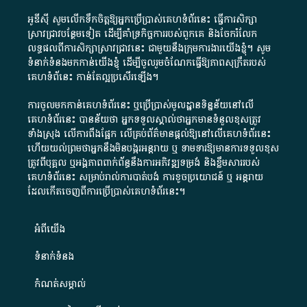
អូឌីស៊ី សូមលើកទឹកចិត្តឱ្យអ្នកប្រើប្រាស់គេហទំព័រនេះ ធ្វើការសិក្សា
ស្រាវជ្រាវបន្ថែមទៀត ដើម្បីគាំទ្រកិច្ចការ​របស់ពួកគេ និងចែករំលែក
លទ្ធផលពីការសិក្សាស្រាវជ្រាវនេះ ជាមួយនឹងក្រុមការងារយើងខ្ញុំ។ សូម
ទំនាក់ទំនងមកកាន់យើងខ្ញុំ
ដើម្បីចូលរួមចំណែកធ្វើឱ្យភាពសុក្រឹតរបស់
គេហទំព័នេះ កាន់តែល្អប្រសើរឡើង។
ការចូលមកកាន់គេហទំព័រនេះ ឬប្រើប្រាស់មូលដ្ឋានទិន្នន័យនៅលើ
គេហទំព័រនេះ បានន័យថា អ្នកទទួលស្គាល់ថាអ្នកមានទំនួលខុសត្រូវ
ទាំងស្រុង លើការពឹងផ្អែក លើគ្រប់ព័ត៌មានផ្តល់ឱ្យនៅលើគេហទំព័រនេះ
ហើយយល់ព្រមថាអ្នកនឹងមិនបង្ករអន្តរាយ ឬ ទាមទារ​ឱ្យមានការទទួលខុស​
ត្រូវពីបុគ្គល ឬអង្គភាពពាក់ព័ន្ធនឹងការអភិវឌ្ឍទម្រង់ និងខ្លឹមសាររបស់
គេហទំព័រនេះ សម្រាប់រាល់ការបាត់បង់ ការខូចប្រយោជន៍ ឬ អន្តរាយ
ដែលកើតចេញពីការប្រើប្រាស់គេហទំព័រនេះ។
អំពី​យើង​
ទំនាក់ទំនង
កំណត់សម្គាល់