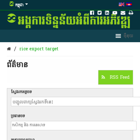
កម្ពុជា
/
rice export target
ព័ត៌មាន​
RSS Feed
ស្វែងរកអត្ថបទ
ប្រធានបទ
ចន្លោះពេលវេលា