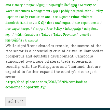
and Fishery
/
ក្រសួងពាណិជ្ជកម្ម
/
ក្រសួងសេដ្ឋកិច្ច និងហិរញ្ញវត្ថុ
/
Ministry of
Water Resources Management
/
ស្រូវ
/
paddy rice production
/
Policy
Paper on Paddy Production and Rice Export
/
Prime Minister
Samdech Hun Sen
/
អ ជី ស៊ី
/
rice
/
ការនាំចេញអង្ករ
/
rice export sector
/
rice export target
/
ដាំដុះស្រូវ
/
Rice Policy
/
វិស័យស្រូវអង្ករ
/
រាជរដ្ឋាភិបាល
កម្ពុជា
/
កំពង់ផែក្រុងព្រះសីហនុ
/
Takeo
/
Takeo Province
/
ប្រទេសថៃ
/
ប្រទេសហ្វីលីពីន
/
transport
While significant obstacles remain, the success of the
rice sector is a potentially crucial driver in Cambodia’s
prosperous and equitable development. Cambodia
announced two major bilateral trade agreements
recently, with the Philippines and Thailand, that are
expected to further expand the country’s rice export
sector.
...
http://thediplomat.com/2013/05/09/cambodias-
economic-opportunity/
ទំព័រ 1 of 1