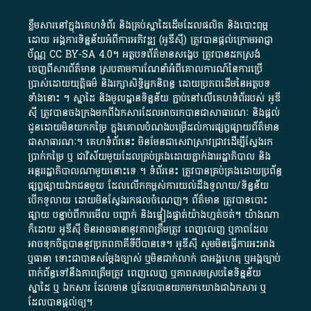
ខ្លឹមសារ​នៅ​ក្នុង​គេហទំព័រ និង​គ្រប់​ស្នា​ដៃ​ដើម​ដែល​ផលិត​ និង​បោះពុម្ព​
ដោយ​ អង្គការ​ទិន្នន័យ​អំពី​ការអភិវឌ្ឍ​​ (អូ​ឌី​ស៊ី)​ ត្រូវ​បាន​ផ្តល់​ក្រោម​អាជ្ញា
ប័ណ្ណ​
CC BY-SA 4.0
។​ អត្ថបទ​ព័ត៌មាន​សង្ខេប​ ត្រូវ​បាន​ដកស្រង់​
ចេញពី​សារព័ត៌មាន ស្របតាមការ​ណែនាំ​អំពី​គោលការណ៍​នៃ​ការ​ប្រើ
ប្រាស់​ដោយ​យុត្តិធម៌​ និង​រក្សាសិទ្ធិអ្នកនិពន្ធ ដោយ​ប្រភពដើម​នៃ​​អត្ថបទ
ទាំង​នោះ​ ។​ ស្នាដៃ​ និង​មូលដ្ឋាន​ទិន្នន័យ ​ភ្ជាប់​នៅ​លើ​គេហទំព័រ​របស់​ អូ​ឌី​
ស៊ី​ ត្រូវ​បាន​ចងក្រង​មក​ពី​ឯកសារ​ដែល​អាច​រក​បានជា​សាធារណៈ​ និង​ផ្តល់​
ជូន​ដោយ​មិន​យក​កម្រៃ​ ក្នុង​គោលបំណង​បម្រើ​ដល់ការ​ផ្សព្វផ្សាយ​ព័ត៌មាន​
ជា​សាធារណៈ​។​ គេហទំព័រ​នេះ​ មិនមែន​ជា​សេវា​ស្រាវជ្រាវ​ដើម្បី​ស្វែងរក
ប្រាក់​កម្រៃ​ ឬ​ ជា​វិស័យ​មួយ​ដែល​គ្រប់គ្រង​ដោយ​ភ្នាក់ងារ​រដ្ឋាភិបាល​ និង ​
អន្តររដ្ឋាភិបាល​ណាមួយ​នោះ​ទេ ​។​ ទំព័រ​នេះ​ ត្រូវ​បាន​គ្រប់គ្រង​ដោយ​ប្រព័ន្ធ​
ផ្សព្វផ្សាយ​ឯកជន​មួយ​ ដែល​លើកកម្ពស់​ការ​យល់​ដឹង​ទូលាយ​/​ទិន្នន័យ​
បើក​ទូលាយ​ ដោយ​មិនស្វែង​រក​ផល​ចំណេញ​។​ ព័ត៌មាន​ ត្រូវ​បាន​បោះ
ផ្សាយ​ បន្ទាប់​ពី​ការ​មើល​ បញ្ជាក់​ និង​ផ្ទៀងផ្ទាត់​យ៉ាង​ហ្មត់ចត់​។​ យ៉ាងណា​
ក៏​ដោយ​ អូ​ឌី​ស៊ី​ មិន​អាច​ធានា​នូវ​ភាព​ត្រឹមត្រូវ​ ពេញលេញ​ ឬ​ភាព​ដែល​
អាច​ទុកចិត្ត​បាននូវ​ប្រភព​ភាគី​ទី​បី​បាន​ទេ​។​ អូ​ឌី​ស៊ី​ សូម​មិន​ធ្វើការ​អះអាង​
ឬ​ធានា​ ទោះជា​បាន​សម្តែង​ច្បាស់​ ឬ​មិន​ជាក់លាក់​ ជា​អង្គហេតុ​ ឬ​អង្គច្បាប់​
ពាក់ព័ន្ធ​ទៅ​នឹង​ភាព​ត្រឹមត្រូវ​ ពេញលេញ​ ឬ​ភាព​សម​ស្រប​នៃ​ទិន្នន័យ​
ស្នាដៃ​ ឬ​ ឯកសារ​ ដែល​មាន​ ឬ​ដែល​បាន​យក​មក​យោង​ជា​ឯកសារ​ ឬ​
ដែល​បាន​ផ្តល់​ឲ្យ​។