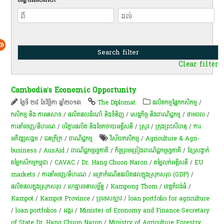
Clear filter
Cambodia’s Economic Opportunity
ថ្ងៃទី ២៨ ខែវិច្ឆិកា ឆ្នាំ២០១៣
The Diplomat
​ផលិតកម្ម​ផ្នែក​កសិកម្ម​
/
កសិកម្ម​ និង​ ការ​នេ​សាទ​
/
ផលិតផលដំណាំ និងទំនិញ
/
សេដ្ឋកិច្ច និងពាណិជ្ជកម្ម
/
ថាមពល
/
ការនាំចេញ/នីហរណ
/
បរិក្ខារផលិត និងចែកចាយអគ្គីសនី
/
​ស្រូវ​
/
ក្រុងព្រះសីហនុ
/
ការ​
អភិវឌ្ឍ​សង្គម
/
ជនក្រីក្រ
/
ពាណិជ្ជកម្ម
វិស័យកសិកម្ម
/
Agriculture & Agri-
business
/
AusAid
/
ពាណិជ្ជកម្ម​ទ្វេ​ភាគី​
/
កិច្ចព្រមព្រៀងពាណិជ្ជកម្ម​ទ្វេ​ភាគី​
/
ខ្សែ​សង្វា​ក់​
តម្លៃ​កសិកម្មកម្ពុជា
/
CAVAC
/
Dr. Hang Chuon Naron
/
តម្លៃលក់អគ្គិសនី
/
EU
markets
/
ការនាំចេញ/នីហរណ
/
អត្រា​កំណើន​ផលិតផល​ក្នុង​ស្រុក​សរុប​ (GDP)​
/
ផលិតផលក្នុងស្រុកសរុប
/
ហេដ្ឋារចនាសម្ព័ន្ធ
/
Kampong Thom
/
ខេត្តកំពង់ធំ
/
Kampot
/
Kampot Province
/
ប្រទេសឡាវ
/
loan portfolio for agriculture
/
loan portfolios
/
​អង្ករ
/
Minister of Economy and Finance Secretary
of State Dr. Hang Chuon Naron
/
Ministry of Agriculture Forestry