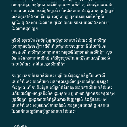
អាច​ទុកចិត្ត​បាននូវ​ប្រភព​ភាគី​ទី​បី​បាន​ទេ​។​ អូ​ឌី​ស៊ី​ សូម​មិន​ធ្វើការ​អះអាង​
ឬ​ធានា​ ទោះជា​បាន​សម្តែង​ច្បាស់​ ឬ​មិន​ជាក់លាក់​ ជា​អង្គហេតុ​ ឬ​អង្គច្បាប់​
ពាក់ព័ន្ធ​ទៅ​នឹង​ភាព​ត្រឹមត្រូវ​ ពេញលេញ​ ឬ​ភាព​សម​ស្រប​នៃ​ទិន្នន័យ​
ស្នាដៃ​ ឬ​ ឯកសារ​ ដែល​មាន​ ឬ​ដែល​បាន​យក​មក​យោង​ជា​ឯកសារ​ ឬ​
ដែល​បាន​ផ្តល់​ឲ្យ​។
អូឌីស៊ី សូមលើកទឹកចិត្តឱ្យអ្នកប្រើប្រាស់គេហទំព័រនេះ ធ្វើការសិក្សា
ស្រាវជ្រាវបន្ថែមទៀត ដើម្បីគាំទ្រកិច្ចការ​របស់ពួកគេ និងចែករំលែក
លទ្ធផលពីការសិក្សាស្រាវជ្រាវនេះ ជាមួយនឹងក្រុមការងារយើងខ្ញុំ។ សូម
ទំនាក់ទំនងមកកាន់យើងខ្ញុំ
ដើម្បីចូលរួមចំណែកធ្វើឱ្យភាពសុក្រឹតរបស់
គេហទំព័នេះ កាន់តែល្អប្រសើរឡើង។
ការចូលមកកាន់គេហទំព័រនេះ ឬប្រើប្រាស់មូលដ្ឋានទិន្នន័យនៅលើ
គេហទំព័រនេះ បានន័យថា អ្នកទទួលស្គាល់ថាអ្នកមានទំនួលខុសត្រូវ
ទាំងស្រុង លើការពឹងផ្អែក លើគ្រប់ព័ត៌មានផ្តល់ឱ្យនៅលើគេហទំព័រនេះ
ហើយយល់ព្រមថាអ្នកនឹងមិនបង្ករអន្តរាយ ឬ ទាមទារ​ឱ្យមានការទទួលខុស​
ត្រូវពីបុគ្គល ឬអង្គភាពពាក់ព័ន្ធនឹងការអភិវឌ្ឍទម្រង់ និងខ្លឹមសាររបស់
គេហទំព័រនេះ សម្រាប់រាល់ការបាត់បង់ ការខូចប្រយោជន៍ ឬ អន្តរាយ
ដែលកើតចេញពីការប្រើប្រាស់គេហទំព័រនេះ។