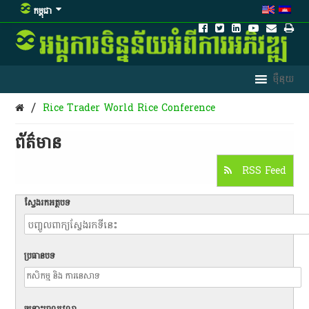
កម្ពុជា
/
Rice Trader World Rice Conference
ព័ត៌មាន​
RSS Feed
ស្វែងរកអត្ថបទ
ប្រធានបទ
ចន្លោះពេលវេលា