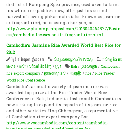
district of Kampong Speu province, used oxen to farm
his white-rice paddies; now, after just his second
harvest of sowing phkarmalis (also known as jasmine
or fragrant rice), he is using a kor yun, or
...
http://www.phnompenhpost.com/2013040464877/Busin
ess/cambodia-focuses-on-its-fragrant-rice.html
Cambodia’s Jasmine Rice Awarded World Best Rice for
2012
ថ្ងៃទី ៨ ខែតុលា ឆ្នាំ២០១៣
សំឡេង​សហរដ្ឋ​អាមេរិក (VOA)
កសិកម្ម​ និង​ ការ​
នេ​សាទ​
/
ផលិតផលដំណាំ និងទំនិញ
/
​ស្រូវ​
Bali
/
ប្រទេសកម្ពុជា
/
Cambodian
rice export company
/
ប្រទេសឥណ្ឌូនេស៊ី
/
​អង្ករ​ផ្កា​ម្លិះ
/
rice
/
Rice Trader
World Rice Conference
Cambodia’s aromatic variety of jasmine rice was
awarded top prize at the Rice Trader World Rice
Conference in Bali, Indonesia, last month Cambodia is
now seeking to expand its exports of its jasmine rice
and other varieties. Ung Chhengsear, a representative
of Cambodian rice export company Lor
...
http://www.voacambodia.com/content/cambodia-