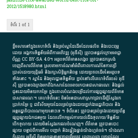
jasmine-rice-awarded-world-best-rice-for-
2012/1518980.html
ទំព័រ 1 of 1
ខ្លឹមសារ​នៅ​ក្នុង​គេហទំព័រ និង​គ្រប់​ស្នា​ដៃ​ដើម​ដែល​ផលិត​ និង​បោះពុម្ព​
ដោយ​ អង្គការ​ទិន្នន័យ​អំពី​ការអភិវឌ្ឍ​​ (អូ​ឌី​ស៊ី)​ ត្រូវ​បាន​ផ្តល់​ក្រោម​អាជ្ញា
ប័ណ្ណ​
CC BY-SA 4.0
។​ អត្ថបទ​ព័ត៌មាន​សង្ខេប​ ត្រូវ​បាន​ដកស្រង់​
ចេញពី​សារព័ត៌មាន ស្របតាមការ​ណែនាំ​អំពី​គោលការណ៍​នៃ​ការ​ប្រើ
ប្រាស់​ដោយ​យុត្តិធម៌​ និង​រក្សាសិទ្ធិអ្នកនិពន្ធ ដោយ​ប្រភពដើម​នៃ​​អត្ថបទ
ទាំង​នោះ​ ។​ ស្នាដៃ​ និង​មូលដ្ឋាន​ទិន្នន័យ ​ភ្ជាប់​នៅ​លើ​គេហទំព័រ​របស់​ អូ​ឌី​
ស៊ី​ ត្រូវ​បាន​ចងក្រង​មក​ពី​ឯកសារ​ដែល​អាច​រក​បានជា​សាធារណៈ​ និង​ផ្តល់​
ជូន​ដោយ​មិន​យក​កម្រៃ​ ក្នុង​គោលបំណង​បម្រើ​ដល់ការ​ផ្សព្វផ្សាយ​ព័ត៌មាន​
ជា​សាធារណៈ​។​ គេហទំព័រ​នេះ​ មិនមែន​ជា​សេវា​ស្រាវជ្រាវ​ដើម្បី​ស្វែងរក
ប្រាក់​កម្រៃ​ ឬ​ ជា​វិស័យ​មួយ​ដែល​គ្រប់គ្រង​ដោយ​ភ្នាក់ងារ​រដ្ឋាភិបាល​ និង ​
អន្តររដ្ឋាភិបាល​ណាមួយ​នោះ​ទេ ​។​ ទំព័រ​នេះ​ ត្រូវ​បាន​គ្រប់គ្រង​ដោយ​ប្រព័ន្ធ​
ផ្សព្វផ្សាយ​ឯកជន​មួយ​ ដែល​លើកកម្ពស់​ការ​យល់​ដឹង​ទូលាយ​/​ទិន្នន័យ​
បើក​ទូលាយ​ ដោយ​មិនស្វែង​រក​ផល​ចំណេញ​។​ ព័ត៌មាន​ ត្រូវ​បាន​បោះ
ផ្សាយ​ បន្ទាប់​ពី​ការ​មើល​ បញ្ជាក់​ និង​ផ្ទៀងផ្ទាត់​យ៉ាង​ហ្មត់ចត់​។​ យ៉ាងណា​
ក៏​ដោយ​ អូ​ឌី​ស៊ី​ មិន​អាច​ធានា​នូវ​ភាព​ត្រឹមត្រូវ​ ពេញលេញ​ ឬ​ភាព​ដែល​