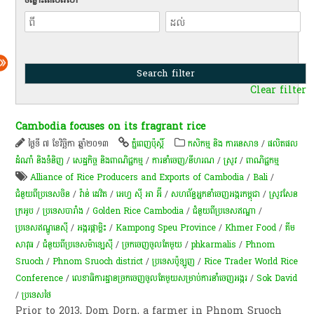
Clear filter
Cambodia focuses on its fragrant rice
ថ្ងៃទី ៧ ខែវិច្ឆិកា ឆ្នាំ២០១៣
ភ្នំពេញប៉ុស្តិ៍
កសិកម្ម​ និង​ ការ​នេ​សាទ​
/
ផលិតផល
ដំណាំ និងទំនិញ
/
សេដ្ឋកិច្ច និងពាណិជ្ជកម្ម
/
ការនាំចេញ/នីហរណ
/
​ស្រូវ​
/
ពាណិជ្ជកម្ម
Alliance of Rice Producers and Exports of Cambodia
/
Bali
/
ជំនួយពីប្រទេសចិន
/
វ៉ាន់ ដេវិត
/
អេហ្វ ស៊ី អា អ៊ី
/
សហព័ន្ធអ្នកនាំចេញអង្ករកម្ពុជា
/
ស្រូវ​សែន​
ក្រអូប​
/
ប្រទេសបារាំង
/
Golden Rice Cambodia
/
ជំនួយពីប្រទេសឥណ្ឌា
/
ប្រទេសឥណ្ឌូនេស៊ី
/
​អង្ករ​ផ្កា​ម្លិះ
/
Kampong Speu Province
/
Khmer Food
/
គីម
សាវុធ
/
ជំនួយពីប្រទេសម៉ាឡេស៊ី​​
/
ច្រក​ចេញ​ចូល​តែ​មួយ
/
phkarmalis
/
Phnom
Sruoch
/
Phnom Sruoch district
/
ប្រទេសប៉ូឡូញ​
/
Rice Trader World Rice
Conference
/
លេខាធិការដ្ឋានច្រកចេញចូលតែមួយសម្រាប់ការនាំចេញអង្ករ
/
Sok David
/
ប្រទេសថៃ
Prior to 2013, Dom Dorn, a farmer in Phnom Sruoch