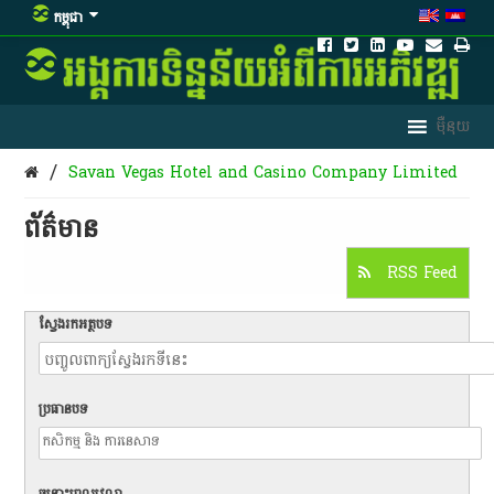
កម្ពុជា
/
Savan Vegas Hotel and Casino Company Limited
ព័ត៌មាន​
RSS Feed
ស្វែងរកអត្ថបទ
ប្រធានបទ
ចន្លោះពេលវេលា