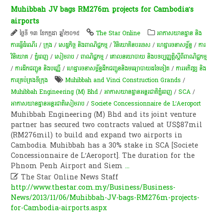
Muhibbah JV bags RM276m projects for Cambodia’s
airports
ថ្ងៃទី ១៣ ខែកក្កដា ឆ្នាំ២០១៥
The Star Online
អាកាសយានដ្ឋាន និង
ការធ្វើដំណើរ
/
ក្រុង
/
សេដ្ឋកិច្ច និងពាណិជ្ជកម្ម
/
វិនិយោគិនបរទេស
/
ហេដ្ឋារចនាសម្ព័ន្ធ
/
ការ
វិនិយោគ
/
ភ្នំពេញ
/
សៀមរាប
/
ពាណិជ្ជកម្ម
/
គោលនយោបាយ និងបទប្បញ្ញត្តិស្តីពីពាណិជ្ជកម្ម
/
ការដឹកជញ្ជូន និងបញ្ញើ
/
ហេដ្ឋារចនាសម្ព័ន្ធដឹកជញ្ជូននិងមធ្យោបាយដទៃទៀត
/
ការអភិវឌ្ឍ និង
ការគ្រប់គ្រងទីក្រុង
Muhibbah and Vinci Construction Grands
/
Muhibbah Engineering (M) Bhd
/
អាកាសយានដ្ឋានអន្តរជាតិភ្នំពេញ
/
SCA
/
អាកាសយានដ្ឋានអន្តរជាតិសៀមរាប
/
Societe Concessionnaire de L’Aeroport
Muhibbah Engineering (M) Bhd and its joint venture
partner has secured two contracts valued at US$87mil
(RM276mil) to build and expand two airports in
Cambodia. Muhibbah has a 30% stake in SCA [Societe
Concessionnaire de L’Aeroport]. The duration for the
Phnom Penh Airport and Siem
...

The Star Online News Staff
http://www.thestar.com.my/Business/Business-
News/2013/11/06/Muhibbah-JV-bags-RM276m-projects-
for-Cambodia-airports.aspx