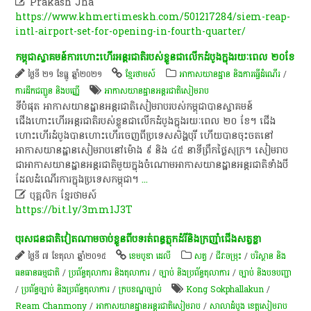

Prakash Jha
https://www.khmertimeskh.com/501217284/siem-reap-
intl-airport-set-for-opening-in-fourth-quarter/
កម្ពុជាស្វាគមន៍ការហោះហើរអន្តរជាតិរបស់ខ្លួនជាលើកដំបូងក្នុងរយៈពេល ២០ខែ
ថ្ងៃទី ២១ ខែធ្នូ ឆ្នាំ២០២១
ខ្មែរថាមស៍
អាកាសយានដ្ឋាន និងការធ្វើដំណើរ
/
ការដឹកជញ្ជូន និងបញ្ញើ
អាកាសយានដ្ឋានអន្តរជាតិសៀមរាប
ទីបំផុត អាកាសយានដ្ឋានអន្តរជាតិសៀមរាបរបស់កម្ពុជាបានស្វាគមន៍
ជើងហោះហើរអន្តរជាតិរបស់ខ្លួនជាលើកដំបូងក្នុងរយៈពេល ២០ ខែ។ ជើង​
ហោះ​ហើរ​ដំបូង​បាន​ហោះ​ហើរ​ចេញ​ពី​ប្រទេស​សិង្ហបុរី ហើយ​បាន​ចុះ​ចត​នៅ​
អាកាសយានដ្ឋាន​សៀមរាប​នៅ​ម៉ោង ៩ និង ៤៥ នាទី​ព្រឹក​ថ្ងៃ​សុក្រ។ សៀមរាប​
ជា​អាកាសយានដ្ឋាន​អន្តរជាតិ​មួយ​ក្នុង​ចំណោម​អាកាសយានដ្ឋាន​អន្តរជាតិ​ទាំង​បី​
ដែល​ដំណើរការ​ក្នុង​ប្រទេស​កម្ពុជា។
...

បុគ្គលិក​ ខ្មែរ​ថា​ម​ស៍​
https://bit.ly/3mm1J3T
បុរស​ជនជាតិ​វៀតណាម​ចាប់ខ្លួន​ពី​បទ​រត់ពន្ធ​ភ្លុក​ដំរី​និង​ក្រ​ញ៉ាំ​ជើង​សត្វ​ខ្លា​
ថ្ងៃទី ៧ ខែតុលា ឆ្នាំ២០១៥
ខេមបូឌា ដេលី
សត្វ
/
ជីវៈចម្រុះ
/
បរិស្ថាន និង
ធនធានធម្មជាតិ
/
ប្រព័ន្ធតុលាការ និងតុលាការ
/
ច្បាប់ និងប្រព័ន្ធតុលាការ
/
ច្បាប់ និងបទបញ្ជា
/
ប្រព័ន្ធច្បាប់ និងប្រព័ន្ធតុលាការ
/
ក្របខណ្ឌច្បាប់
Kong Sokphallakun
/
Ream Chanmony
/
អាកាសយានដ្ឋានអន្តរជាតិសៀមរាប
/
សាលាដំបូង​ ខេត្ត​សៀម​រាប