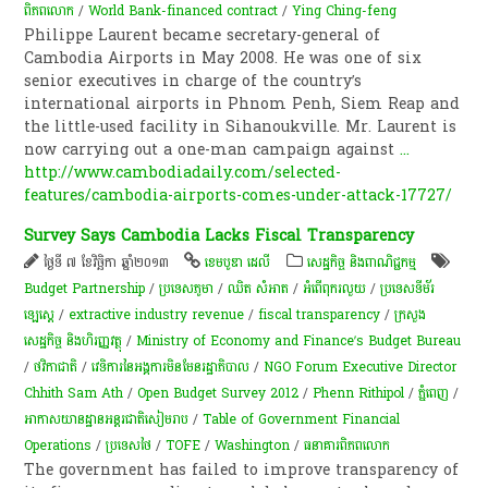
ពិភពលោក
/
World Bank-financed contract
/
Ying Ching-feng
Philippe Laurent became secretary-general of
Cambodia Airports in May 2008. He was one of six
senior executives in charge of the country’s
international airports in Phnom Penh, Siem Reap and
the little-used facility in Sihanoukville. Mr. Laurent is
now carrying out a one-man campaign against
...
http://www.cambodiadaily.com/selected-
features/cambodia-airports-comes-under-attack-17727/
Survey Says Cambodia Lacks Fiscal Transparency
ថ្ងៃទី ៧ ខែវិច្ឆិកា ឆ្នាំ២០១៣
ខេមបូឌា ដេលី
សេដ្ឋកិច្ច និងពាណិជ្ជកម្ម
Budget Partnership
/
ប្រទេសភូមា
/
ឈិត សំអាត
/
អំពើពុក​រលួយ
/
ប្រទេស​ទី​ម័រ​
ឡេស្តេ
/
extractive industry revenue
/
fiscal transparency
/
ក្រសួង
សេដ្ឋកិច្ច និងហិរញ្ញវត្ថុ
/
Ministry of Economy and Finance’s Budget Bureau
/
​ថវិកា​ជាតិ​
/
វេទិការនៃអង្គការមិនមែនរដ្ឋាភិបាល
/
NGO Forum Executive Director
Chhith Sam Ath
/
Open Budget Survey 2012
/
Phenn Rithipol
/
ភ្នំពេញ
/
អាកាសយានដ្ឋានអន្តរជាតិសៀមរាប
/
Table of Government Financial
Operations
/
ប្រទេសថៃ
/
TOFE
/
Washington
/
ធនាគារពិភពលោក
The government has failed to improve transparency of