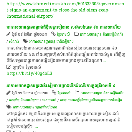
https://www.khmertimeskh.com/501333303/governmen
t-signs-an-agreement-to-close-the-old-siem-reap-
international-airport/
អាកាសយានដ្ឋាន​អន្តរជាតិ​ថ្មី​ខេត្តសៀមរាប​ សាងសង់​បាន​ ៩០​ ភាគរយ​ហើយ​
ថ្ងៃទី ២៩ ខែមីនា ឆ្នាំ២០២៣
ខ្មែរថាមស៍
អាកាសយានដ្ឋាន និងការធ្វើដំណើរ
/
សំណង់
អាកាសយានដ្ឋានអន្តរជាតិសៀមរាប
​ការ​សាងសង់​អាកាសយានដ្ឋាន​អន្តរជាតិ​អង្គរ​សៀមរាប​បាន​សម្រេច​បាន​ ៩០​
ភាគរយ​ហើយ​ ខណៈ​ដែល​ក្រុមហ៊ុន​សំណង់​កំពុង​ព​ន្លឿ​ន​ការងារ​របស់​ខ្លួន​ ដើម្បី​ឲ្យ​
ពិធី​សម្ពោធ​ជា​ផ្លូវការ​អាច​ធ្វើ​ឡើង​តាម​ការ​គ្រោងទុក​នៅ​ខែតុលា​។​
...

បុគ្គលិក​ ខ្មែរ​ថា​ម​ស៍​
https://bit.ly/40g4bL3
​អាកាសយានដ្ឋាន​អន្តរជាតិ​សៀមរាប​គ្រោង​បើក​ដំណើរការ​ក្នុង​ត្រីមាស​ទី ​៤
ថ្ងៃទី ១១ ខែមករា ឆ្នាំ២០២៣
ខ្មែរថាមស៍
អាកាសយានដ្ឋាន និងការធ្វើដំណើរ
/
សេដ្ឋកិច្ច និងពាណិជ្ជកម្ម
/
ទេសចរណ៍
/
ហេដ្ឋារចនាសម្ព័ន្ធដឹកជញ្ជូននិងមធ្យោបាយដទៃទៀត
អាកាសយានដ្ឋានអន្តរជាតិសៀមរាប
​នៅ​ចុងឆ្នាំ​នេះ​ កម្ពុជា​នឹង​បន្ថែម​សមត្ថភាព​ព្រ​លាន​យន្តហោះ​បន្ថែម​ទៀត​ ដល់​
កន្លែង​ដែល​មាន​ស្រាប់​របស់​ខ្លួន​ ជាមួយនឹង​ការ​បើក​ព្រ​លាន​យន្តហោះ​អន្តរជាតិ​
សៀមរាប​អង្គរ​ថ្មី​។​ ​
...