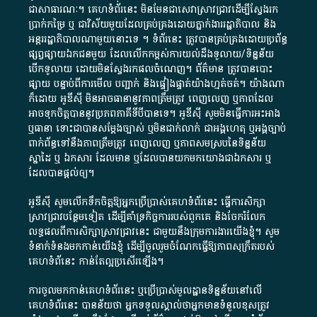
ជា​សាធារណៈ​។​ គេហទំព័រ​នេះ​ មិនមែន​ជា​សេវា​ស្រាវជ្រាវ​ដើម្បី​ស្វែងរក
ប្រាក់​កម្រៃ​ ឬ​ ជា​វិស័យ​មួយ​ដែល​គ្រប់គ្រង​ដោយ​ភ្នាក់ងារ​រដ្ឋាភិបាល​ និង ​
អន្តររដ្ឋាភិបាល​ណាមួយ​នោះ​ទេ ​។​ ទំព័រ​នេះ​ ត្រូវ​បាន​គ្រប់គ្រង​ដោយ​ប្រព័ន្ធ​
ផ្សព្វផ្សាយ​ឯកជន​មួយ​ ដែល​លើកកម្ពស់​ការ​យល់​ដឹង​ទូលាយ​/​ទិន្នន័យ​
បើក​ទូលាយ​ ដោយ​មិនស្វែង​រក​ផល​ចំណេញ​។​ ព័ត៌មាន​ ត្រូវ​បាន​បោះ
ផ្សាយ​ បន្ទាប់​ពី​ការ​មើល​ បញ្ជាក់​ និង​ផ្ទៀងផ្ទាត់​យ៉ាង​ហ្មត់ចត់​។​ យ៉ាងណា​
ក៏​ដោយ​ អូ​ឌី​ស៊ី​ មិន​អាច​ធានា​នូវ​ភាព​ត្រឹមត្រូវ​ ពេញលេញ​ ឬ​ភាព​ដែល​
អាច​ទុកចិត្ត​បាននូវ​ប្រភព​ភាគី​ទី​បី​បាន​ទេ​។​ អូ​ឌី​ស៊ី​ សូម​មិន​ធ្វើការ​អះអាង​
ឬ​ធានា​ ទោះជា​បាន​សម្តែង​ច្បាស់​ ឬ​មិន​ជាក់លាក់​ ជា​អង្គហេតុ​ ឬ​អង្គច្បាប់​
ពាក់ព័ន្ធ​ទៅ​នឹង​ភាព​ត្រឹមត្រូវ​ ពេញលេញ​ ឬ​ភាព​សម​ស្រប​នៃ​ទិន្នន័យ​
ស្នាដៃ​ ឬ​ ឯកសារ​ ដែល​មាន​ ឬ​ដែល​បាន​យក​មក​យោង​ជា​ឯកសារ​ ឬ​
ដែល​បាន​ផ្តល់​ឲ្យ​។
អូឌីស៊ី សូមលើកទឹកចិត្តឱ្យអ្នកប្រើប្រាស់គេហទំព័រនេះ ធ្វើការសិក្សា
ស្រាវជ្រាវបន្ថែមទៀត ដើម្បីគាំទ្រកិច្ចការ​របស់ពួកគេ និងចែករំលែក
លទ្ធផលពីការសិក្សាស្រាវជ្រាវនេះ ជាមួយនឹងក្រុមការងារយើងខ្ញុំ។ សូម
ទំនាក់ទំនងមកកាន់យើងខ្ញុំ
ដើម្បីចូលរួមចំណែកធ្វើឱ្យភាពសុក្រឹតរបស់
គេហទំព័នេះ កាន់តែល្អប្រសើរឡើង។
ការចូលមកកាន់គេហទំព័រនេះ ឬប្រើប្រាស់មូលដ្ឋានទិន្នន័យនៅលើ
គេហទំព័រនេះ បានន័យថា អ្នកទទួលស្គាល់ថាអ្នកមានទំនួលខុសត្រូវ