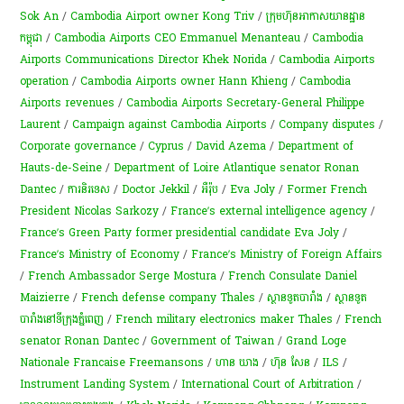
Sok An
/
Cambodia Airport owner Kong Triv
/
ក្រុមហ៊ុន​អាកាសយានដ្ឋាន
កម្ពុជា
/
Cambodia Airports CEO Emmanuel Menanteau
/
Cambodia
Airports Communications Director Khek Norida
/
Cambodia Airports
operation
/
Cambodia Airports owner Hann Khieng
/
Cambodia
Airports revenues
/
Cambodia Airports Secretary-General Philippe
Laurent
/
Campaign against Cambodia Airports
/
Company disputes
/
Corporate governance
/
Cyprus
/
David Azema
/
Department of
Hauts-de-Seine
/
Department of Loire Atlantique senator Ronan
Dantec
/
ការនិរទេស
/
Doctor Jekkil
/
អឺរ៉ុប
/
Eva Joly
/
Former French
President Nicolas Sarkozy
/
France’s external intelligence agency
/
France’s Green Party former presidential candidate Eva Joly
/
France’s Ministry of Economy
/
France’s Ministry of Foreign Affairs
/
French Ambassador Serge Mostura
/
French Consulate Daniel
Maizierre
/
French defense company Thales
/
ស្ថានទូតបារាំង
/
ស្ថាន​ទូត
បារាំង​នៅ​ទីក្រុង​ភ្នំពេញ​
/
French military electronics maker Thales
/
French
senator Ronan Dantec
/
Government of Taiwan
/
Grand Loge
Nationale Francaise Freemansons
/
ហាន ឃាង
/
ហ៊ុន សែន
/
ILS
/
Instrument Landing System
/
International Court of Arbitration
/