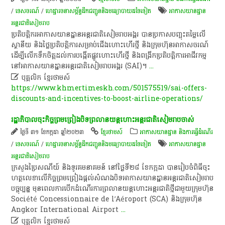
/
ទេសចរណ៍
/
ហេដ្ឋារចនាសម្ព័ន្ធដឹកជញ្ជូននិងមធ្យោបាយដទៃទៀត
អាកាសយានដ្ឋាន
អន្តរជាតិសៀមរាប
​ប្រតិបត្តិ​ករ​អាកាសយានដ្ឋាន​អន្តរជាតិ​សៀមរាប​អង្គរ​ បាន​ប្រកាស​បញ្ចុះតម្លៃ​លើ​
ស្ថានីយ​ និង​ថ្លៃ​ប្រតិបត្តិការ​សម្រាប់​ជើងហោះហើរ​ថ្មី​ និង​ក្រុមហ៊ុន​អាកាសចរណ៍​
ដើម្បី​លើកទឹកចិត្ត​ដល់​ការ​បង្កើត​ផ្លូវ​ហោះហើរ​ថ្មី​ និង​ពង្រីក​ប្រតិបត្តិការ​អាជីវកម្ម​
នៅ​អាកាសយានដ្ឋាន​អន្តរជាតិ​សៀមរាប​អង្គរ​ (SAI)​។​
...

បុគ្គលិក​ ខ្មែរ​ថា​ម​ស៍​
https://www.khmertimeskh.com/501575519/sai-offers-
discounts-and-incentives-to-boost-airline-operations/
​រដ្ឋាភិបាល​ចុះ​កិច្ចព្រមព្រៀង​បិទ​ព្រ​លាន​យន្តហោះ​អន្តរជាតិ​សៀមរាប​ចាស់​
ថ្ងៃទី ៣១ ខែកក្កដា ឆ្នាំ២០២៣
ខ្មែរថាមស៍
អាកាសយានដ្ឋាន និងការធ្វើដំណើរ
/
ទេសចរណ៍
/
ហេដ្ឋារចនាសម្ព័ន្ធដឹកជញ្ជូននិងមធ្យោបាយដទៃទៀត
អាកាសយានដ្ឋាន
អន្តរជាតិសៀមរាប
​ក្រសួង​ប្រៃសណីយ៍​ និង​ទូរគមនាគមន៍​ នៅ​ថ្ងៃ​ទី​២៨​ ខែកក្កដា​ បាន​រៀបចំ​ពិធី​ចុះ
ហត្ថលេខា​លើ​កិច្ចព្រមព្រៀង​ផ្តល់​សំណង​បិទ​អាកាសយានដ្ឋាន​អន្តរជាតិ​សៀមរាប​
បច្ចុប្បន្ន​ មុន​ពេល​ការ​បើក​ដំណើរការ​ព្រ​លាន​យន្តហោះ​អន្តរជាតិ​ថ្មី​ជាមួយ​ក្រុមហ៊ុន​
Société​ Concessionnaire​ de​ l’Aéroport​ (SCA)​ និង​ក្រុមហ៊ុន​
Angkor​ International​ Airport
...

បុគ្គលិក​ ខ្មែរ​ថា​ម​ស៍​