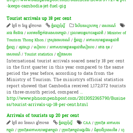
-keeps-cambodia-jet-fuel-gig
Tourist arrivals up 18 per cent
ថ្ងៃទី ២ ខែធ្នូ ឆ្នាំ២០១៣
ភ្នំពេញប៉ុស្តិ៍
វិស័យឧស្សាហកម្ម
/
ទេសចរណ៍
អាង គឹមអ៊ាង
/
សមាគមទីភ្នាក់ងារទេសចរកម្ពុជា
/
ព្រលាន​យន្តហោះ​អន្តរជាតិ​
/
Minister of
Tourism Thong Khon
/
ក្រសួងទេសចរណ៍
/
ភ្នំពេញ
/
អាកាសយានដ្ឋានអន្តរជាតិ
ភ្នំពេញ
/
រដូវ​វស្សា​
/
សៀមរាប
/
អាកាសយានដ្ឋានអន្តរជាតិសៀមរាប
/
ថោង ខុន
/
ទេសចរណ៍
/
Tourist statistics
/
ភ្ញៀវ​ទេសចរ
International tourist arrivals soared nearly 18 per cent
in the first quarter in this year compared to the same
period the year before, according to data from the
Ministry of Tourism. The ministry’s official statistics
report showed that Cambodia received 1,172,072 tourists
in three-month period, compared
...
http://www.phnompenhpost.com/2013052365790/Busine
ss/tourist-arrivals-up-18-per-cent.html
Arrivals of tourists up 20 per cent
ថ្ងៃទី ៣០ ខែមេសា ឆ្នាំ២០១៣
ភ្នំពេញប៉ុស្តិ៍
CAA
/
ក្រុមហ៊ុន អាកាសចរ
កម្ពុជា
/
ក្រុមហ៊ុន​អាកាសយានដ្ឋានកម្ពុជា
/
ក្រុមហ៊ុនកម្ពុជាអង្គរអ៊ែរ
/
ជំនួយពីប្រទេសចិន
/
ហូ