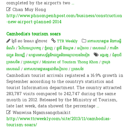
completed by the airport’s two
...

Chan Muy Hong
http://www.phnompenhpost.com/business/construction
-new-airport-planned-2014
Cambodia’s tourism soars
ថ្ងៃទី ៣០ ខែមេសា ឆ្នាំ២០១៥
TTR Weekly
អាកាសយានដ្ឋាន និងការធ្វើ
ដំណើរ
/
វិស័យឧស្សាហកម្ម
/
ភ្នំពេញ
/
ផ្លូវដី និងស្ពាន
/
សៀមរាប
/
ទេសចរណ៍
/
ការដឹក
ជញ្ជូន និងបញ្ញើ
/
ហេដ្ឋារចនាសម្ព័ន្ធដឹកជញ្ជូននិងមធ្យោបាយដទៃទៀត
អង្គរវត្ត
/
ជំនួយពី
ប្រទេសចិន
/
ប្រទេសឡាវ
/
Minister of Tourism Thong Khon
/
ក្រសួង
ទេសចរណ៍
/
អាកាសយានដ្ឋានអន្តរជាតិសៀមរាប
/
ប្រទេសថៃ
Cambodia’s tourist arrivals registered a 16.9% growth in
September according to the country’s statistics and
tourist Information department. The country attracted
283,787 visits compared to 242,747 during the same
month in 2012. Released by the Ministry of Tourism,
late last week, data showed the percentage
...

Wanwisa Ngamsangchaikit
http://www.ttrweekly.com/site/2013/11/cambodias-
tourism-soars/