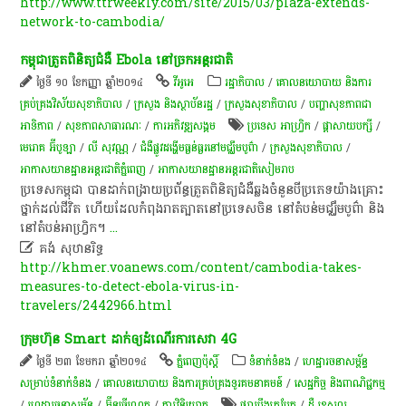
http://www.ttrweekly.com/site/2015/03/plaza-extends-
network-to-cambodia/
កម្ពុជា​ត្រួត​ពិនិត្យ​ជំងឺ​​ Ebola​ នៅ​ច្រក​អន្តរជាតិ
ថ្ងៃទី ១០ ខែកញ្ញា ឆ្នាំ២០១៤
វីអូអេ
រដ្ឋាភិបាល
/
គោលនយោបាយ និងការ
គ្រប់គ្រងវិស័យសុខាភិបាល
/
ក្រសួង និងស្ថាប័នរដ្ឋ
/
ក្រសួងសុខាភិបាល
/
បញ្ហាសុខភាពជា
អាទិភាព
/
សុខ​ភាព​សា​ធា​រណៈ
/
ការ​អភិវឌ្ឍ​សង្គម
ប្រទេស​ អាហ្វ្រិក
/
ផ្តាសាយបក្សី
/
មេរោគ អ៊ីបូឡា
/
លី សុវណ្ណ
/
​ជំងឺផ្លូវ​ដង្ហើម​ធ្ងន់ធ្ងរ​នៅ​មជ្ឈឹម​បូព៌ា​
/
ក្រសួងសុខាភិបាល
/
អាកាសយានដ្ឋានអន្តរជាតិភ្នំពេញ
/
អាកាសយានដ្ឋានអន្តរជាតិសៀមរាប
ប្រទេស​កម្ពុជា​ បាន​ដាក់​ពង្រាយ​ប្រព័ន្ធ​ត្រួត​ពិនិត្យ​ជំងឺ​ឆ្លង​ចំនួន​បី​ប្រភេទ​យ៉ាង​គ្រោះ​
ថ្នាក់​ដល់ជីវិត ហើយដែល​កំពុង​រាត​ត្បាត​នៅ​ប្រទេស​ចិន​ នៅ​តំបន់​មជ្ឈឹម​បូព៌ា​ និង​
នៅ​តំបន់​អាហ្វ្រិក។​
...

គង់ សុឋានរិទ្ធ
http://khmer.voanews.com/content/cambodia-takes-
measures-to-detect-ebola-virus-in-
travelers/2442966.html
ក្រុមហ៊ុន​ Smart​ ដាក់​ឲ្យ​ដំណើរការ​សេវា​ 4G
ថ្ងៃទី ២៣ ខែមករា ឆ្នាំ២០១៤
ភ្នំពេញប៉ុស្តិ៍
ទំនាក់ទំនង
/
ហេដ្ឋារចនាសម្ព័ន្ធ
សម្រាប់ទំនាក់ទំនង
/
គោលនយោបាយ និងការគ្រប់គ្រងទូរគមនាគមន៍
/
សេដ្ឋកិច្ច និងពាណិជ្ជកម្ម
/
ហេដ្ឋារចនាសម្ព័ន្ធ
/
អ៊ីនធើណេត
/
ការវិនិយោគ
ផ្សារបឹងត្របែក
/
ដឺ ខេសល