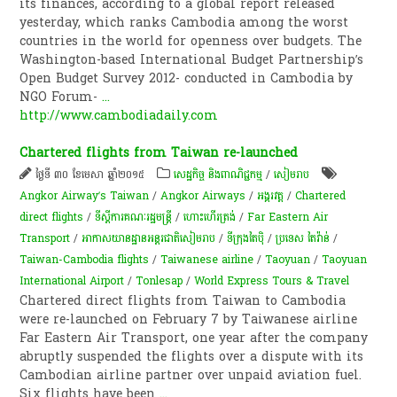
its finances, according to a global report released
yesterday, which ranks Cambodia among the worst
countries in the world for openness over budgets. The
Washington-based International Budget Partnership’s
Open Budget Survey 2012- conducted in Cambodia by
NGO Forum-
...
http://www.cambodiadaily.com
Chartered flights from Taiwan re-launched
ថ្ងៃទី ៣០ ខែមេសា ឆ្នាំ២០១៥
សេដ្ឋកិច្ច និងពាណិជ្ជកម្ម
/
សៀមរាប
Angkor Airway’s Taiwan
/
Angkor Airways
/
អង្គរវត្ត
/
Chartered
direct flights
/
ទីស្តីការគណៈរដ្ឋមន្រ្តី
/
ហោះហើរ​ត្រង់
/
Far Eastern Air
Transport
/
អាកាសយានដ្ឋានអន្តរជាតិសៀមរាប
/
ទីក្រុង​តៃ​ប៉ិ​
/
ប្រទេស តៃវ៉ាន់
/
Taiwan-Cambodia flights
/
Taiwanese airline
/
Taoyuan
/
Taoyuan
International Airport
/
Tonlesap
/
World Express Tours & Travel
Chartered direct flights from Taiwan to Cambodia
were re-launched on February 7 by Taiwanese airline
Far Eastern Air Transport, one year after the company
abruptly suspended the flights over a dispute with its
Cambodian airline partner over unpaid aviation fuel.
Six flights have been
...