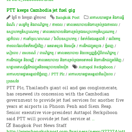
PTT keeps Cambodia jet fuel gig
ថ្ងៃទី ២ ខែកក្កដា ឆ្នាំ២០១៥
Bangkok Post
អាកាសយានដ្ឋាន និងការធ្វើ
ដំណើរ
/
សេដ្ឋកិច្ច និងពាណិជ្ជកម្ម
/
ថាមពល
/
គោលនយោបាយ​និង​ការគ្រប់គ្រង​ថាមពល
/
ឧស្សាហកម្មនិស្សារណកម្ម
/
គោលនយោបាយនិងការគ្រប់គ្រងឧស្សាហកម្មនិស្សរណកម្ម
/
រដ្ឋាភិបាល
/
ការនាំចូល/អាហរណ
/
វិស័យឧស្សាហកម្ម
/
ទំនាក់ទំនងអន្តរជាតិ
/
ផលិតកម្ម
ថាមពលដែលមិនកើតឡើងវិញ
/
ធនធានប្រេង និងឧស្ម័ន
/
ការដឹកជញ្ជូនប្រេង
/
ភ្នំពេញ
/
សៀមរាប
/
ទេសចរណ៍
/
ពាណិជ្ជកម្ម
/
គោលនយោបាយ និងបទប្បញ្ញត្តិស្តីពីពាណិជ្ជកម្ម
/
ការដឹកជញ្ជូន និងបញ្ញើ
/
គោលនយោបាយ និងការគ្រប់គ្រងគមនាគមន៍ និងការដឹកជញ្ជូនទំនិញ
/
ហេដ្ឋារចនាសម្ព័ន្ធដឹកជញ្ជូននិងមធ្យោបាយដទៃទៀត
Auttapol Rerkpiboon
/
អាកាសយានដ្ឋានអន្តរជាតិភ្នំពេញ
/
PTT Plc
/
អាកាសយានដ្ឋានអន្តរជាតិសៀមរាប
/
ប្រទេសថៃ
PTT Plc, Thailand’s giant oil and gas conglomerate,
has renewed its concession with the Cambodian
government to provide jet fuel services for another five
years at airports in Phnom Penh and Siem Reap.
Senior executive vice-president Auttapol Rerkpiboon
said PTT will provide jet fuel service at
...

Bangkok Post News Staff
http://www.bangkokpost.com/business/news/377274/ptt