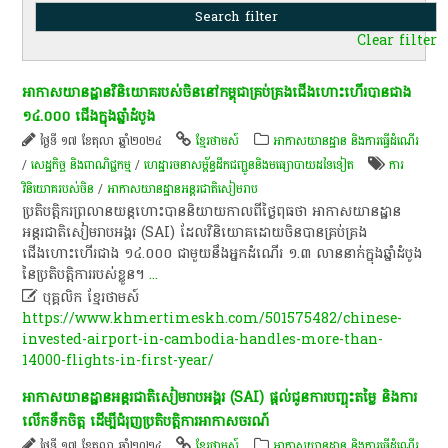
Clear filter
​អាកាសយានដ្ឋាន​វិនិយោគ​របស់​ចិន​នៅ​កម្ពុជា​គ្រប់គ្រង​ជើងហោះហើរ​បាន​ជាង​
១៤.០០០​ ជើង​ក្នុង​ឆ្នាំ​ដំបូង​
ថ្ងៃទី ១៧ ខែតុលា ឆ្នាំ២០២៤
ខ្មែរថាមស៍
អាកាសយានដ្ឋាន និងការធ្វើដំណើរ
/
សេដ្ឋកិច្ច និងពាណិជ្ជកម្ម
/
ហេដ្ឋារចនាសម្ព័ន្ធដឹកជញ្ជូននិងមធ្យោបាយដទៃទៀត
ការ
វិនិយោគរបស់ចិន
/
អាកាសយានដ្ឋានអន្តរជាតិសៀមរាប
​ប្រតិបត្តិ​ករ​ព្រ​លាន​យន្តហោះ​បាន​និយាយ​កាលពី​ថ្ងៃ​ពុធ​ថា​ អាកាសយានដ្ឋាន​
អន្តរជាតិ​សៀមរាប​អង្គរ​ (SAI)​ ដែល​វិនិយោគ​ដោយ​ចិន​បាន​គ្រប់គ្រង​
ជើងហោះហើរ​ជាង​ ១៤.០០០​ ជាមួយនឹង​អ្នកដំណើរ​ ១.៣​ លាន​នាក់​ក្នុង​ឆ្នាំ​ដំបូង​
នៃប្រតិបត្តិ​ការ​របស់​ខ្លួន​។​
...

បុគ្គលិក​ ខ្មែរ​ថា​ម​ស៍​
https://www.khmertimeskh.com/501575482/chinese-
invested-airport-in-cambodia-handles-more-than-
14000-flights-in-first-year/
​អាកាសយានដ្ឋាន​អន្តរជាតិ​សៀមរាប​អង្គរ​ (SAI)​ ផ្តល់​ជូន​ការ​បញ្ចុះតម្លៃ​ និង​ការ​
លើកទឹកចិត្ត​ ដើម្បី​ជំរុញ​ប្រតិបត្តិការ​អាកាសចរណ៍​
ថ្ងៃទី ១៧ ខែតុលា ឆ្នាំ២០២៤
ខ្មែរថាមស៍
អាកាសយានដ្ឋាន និងការធ្វើដំណើរ