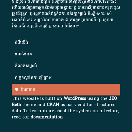
ទាំងស្រុង លើការពឹងផ្អែក លើគ្រប់ព័ត៌មានផ្តល់ឱ្យនៅលើគេហទំព័រនេះ
ហើយយល់ព្រមថាអ្នកនឹងមិនបង្ករអន្តរាយ ឬ ទាមទារ​ឱ្យមានការទទួលខុស​
ត្រូវពីបុគ្គល ឬអង្គភាពពាក់ព័ន្ធនឹងការអភិវឌ្ឍទម្រង់ និងខ្លឹមសាររបស់
គេហទំព័រនេះ សម្រាប់រាល់ការបាត់បង់ ការខូចប្រយោជន៍ ឬ អន្តរាយ
ដែលកើតចេញពីការប្រើប្រាស់គេហទំព័រនេះ។
អំពី​យើង​
ទំនាក់ទំនង
កំណត់សម្គាល់
លក្ខខណ្ឌនៃការប្រើប្រាស់
វិភាគទាន
This website is built on
WordPress
using the
JEO
Beta
theme and
CKAN
as back-end for structured
data. To learn more about the system architecture,
read our
documentation
.