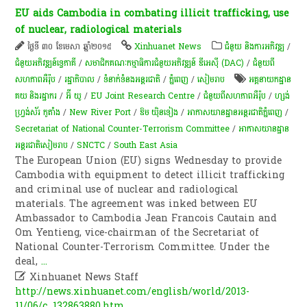
EU aids Cambodia in combating illicit trafficking, use
of nuclear, radiological materials
ថ្ងៃទី ៣០ ខែមេសា ឆ្នាំ២០១៥
Xinhuanet News
ជំនួយ និងការអភិវឌ្ឍ
/
ជំនួយអភិវឌ្ឍន៍ទ្វេភាគី
/
សមាជិកគណៈកម្មាធិការជំនួយអភិវឌ្ឍន៍ ឌីអេស៊ី (DAC)
/
ជំនួយពី
សហភាពអឺរ៉ុប
/
រដ្ឋាភិបាល
/
ទំនាក់ទំនងអន្តរជាតិ
/
ភ្នំពេញ
/
សៀមរាប
អគ្គនាយក​ដ្ឋាន​
គយ និង​រដ្ឋាករ​
/
អ៊ី យូ
/
EU Joint Research Centre
/
ជំនួយពីសហភាពអឺរ៉ុប
/
ហ្សង់
ហ្វ្រង់ស័រ កូតាំង
/
New River Port
/
ឱម យ៉ិន​ទៀង
/
អាកាសយានដ្ឋានអន្តរជាតិភ្នំពេញ
/
Secretariat of National Counter-Terrorism Committee
/
អាកាសយានដ្ឋាន
អន្តរជាតិសៀមរាប
/
SNCTC
/
South East Asia
The European Union (EU) signs Wednesday to provide
Cambodia with equipment to detect illicit trafficking
and criminal use of nuclear and radiological
materials. The agreement was inked between EU
Ambassador to Cambodia Jean Francois Cautain and
Om Yentieng, vice-chairman of the Secretariat of
National Counter-Terrorism Committee. Under the
deal,
...

Xinhuanet News Staff
http://news.xinhuanet.com/english/world/2013-
11/06/c_132863880.htm