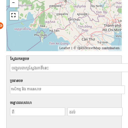
Leaflet
| ©
OpenStreetMap
contributors.
ស្វែងរកអត្ថបទ
ប្រធានបទ
ចន្លោះពេលវេលា