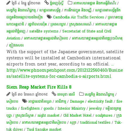
ថ្ងៃទី ៤ ខែធ្នូ ឆ្នាំ២០១៣
ភ្នំពេញប៉ុស្តិ៍
អាកាសយានដ្ឋាន និងការធ្វើដំណើរ
/
សេដ្ឋកិច្ច និងពាណិជ្ជកម្ម
/
ហេដ្ឋារចនាសម្ព័ន្ធ
/
ការដឹកជញ្ជូន និងបញ្ញើ
/
ហេដ្ឋារចនាសម្ព័ន្ធដឹក
ជញ្ជូននិងមធ្យោបាយដទៃទៀត
Cambodia Air Traffic Services
/
ព្រលាន​យន្ត​
ហោះ​អន្តរជាតិ​
/
រដ្ឋាភិបាល​ជប៉ុន​
/
ប្រទេសឡាវ
/
ក្រសួងទេសចរណ៍
/
អាកាសយានដ្ឋាន
អន្តរជាតិភ្នំពេញ
/
satellite systems
/
Secretariat of State and Civil
Aviation
/
អាកាសយានដ្ឋានអន្តរជាតិសៀមរាប
/
អាកាសយានដ្ឋានអន្តរជាតិខេត្តព្រះសីហនុ
/
ភ្ញៀវ​ទេសចរ
With the support of the Japanese government, satellite
systems will be installed at Cambodia’s international
airports from next year, according to an official.
...
http://www.phnompenhpost.com/2012122560460/Busine
ss/satellite-systems-for-cambodia-s-airports.html
Siem Reap Market Fire Kills 8
ថ្ងៃទី ៣០ ខែមេសា ឆ្នាំ២០១៥
ខេមបូឌា ដេលី
សេដ្ឋកិច្ច និងពាណិជ្ជកម្ម
/
សៀមរាប
អាជ្ញាធរជាតិអប្សរា
/
អាជីវកម្ម
/
Damage
/
electricity fault
/
fire
trucks
/
firefighters
/
goods
/
Interior Ministry
/
jewelry
/
មន្ទីរពេទ្យ​គន្ធ
បុប្ផា
/
ក្រសួងបរិស្ថាន
/
night market
/
Old Market Hotel
/
sculptures
/
ក្រុង​
សៀម​រាប​
/
អាកាសយានដ្ឋានអន្តរជាតិសៀមរាប
/
​សូត្រ
/
traditional textiles
/
Tuk-
tuk driver
/
Tuol Sangke market