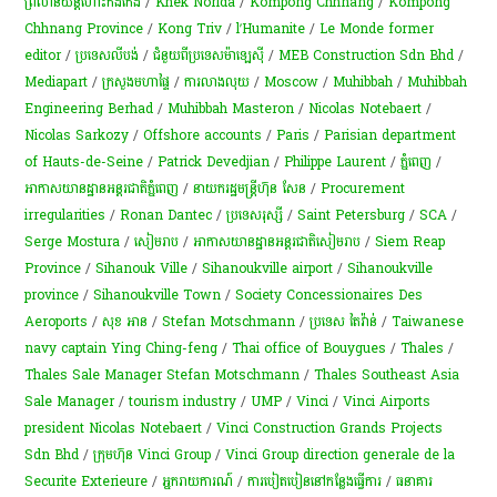
ព្រលាន​យន្ដ​ហោះ​កងកេង
/
Khek Norida
/
Kompong Chhnang
/
Kompong
Chhnang Province
/
Kong Triv
/
l’Humanite
/
Le Monde former
editor
/
ប្រទេសលីបង់
/
ជំនួយពីប្រទេសម៉ាឡេស៊ី​​
/
MEB Construction Sdn Bhd
/
Mediapart
/
ក្រសួងមហាផ្ទៃ
/
ការលាងលុយ
/
Moscow
/
Muhibbah
/
Muhibbah
Engineering Berhad
/
Muhibbah Masteron
/
Nicolas Notebaert
/
Nicolas Sarkozy
/
Offshore accounts
/
Paris
/
Parisian department
of Hauts-de-Seine
/
Patrick Devedjian
/
Philippe Laurent
/
ភ្នំពេញ
/
អាកាសយានដ្ឋានអន្តរជាតិភ្នំពេញ
/
នាយករដ្ឋមន្ត្រីហ៊ុន សែន
/
Procurement
irregularities
/
Ronan Dantec
/
ប្រទេសរុស្សី
/
Saint Petersburg
/
SCA
/
Serge Mostura
/
សៀមរាប
/
អាកាសយានដ្ឋានអន្តរជាតិសៀមរាប
/
Siem Reap
Province
/
Sihanouk Ville
/
Sihanoukville airport
/
Sihanoukville
province
/
Sihanoukville Town
/
Society Concessionaires Des
Aeroports
/
សុខ អាន
/
Stefan Motschmann
/
ប្រទេស តៃវ៉ាន់
/
Taiwanese
navy captain Ying Ching-feng
/
Thai office of Bouygues
/
Thales
/
Thales Sale Manager Stefan Motschmann
/
Thales Southeast Asia
Sale Manager
/
tourism industry
/
UMP
/
Vinci
/
Vinci Airports
president Nicolas Notebaert
/
Vinci Construction Grands Projects
Sdn Bhd
/
ក្រុមហ៊ុន Vinci Group
/
Vinci Group direction generale de la
Securite Exterieure
/
អ្នករាយការណ៍
/
ការបៀតបៀននៅកន្លែងធ្វើការ
/
ធនាគារ