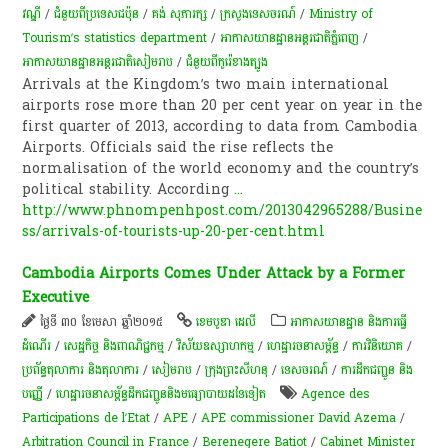
វណ្ឌី
/
ជំនួយពីប្រទេសជប៉ុន
/
គង់ សុភារក្ស
/
ក្រសួងទេសចរណ៍
/
Ministry of
Tourism’s statistics department
/
អាកាសយានដ្ឋានអន្តរជាតិភ្នំពេញ
/
អាកាសយានដ្ឋានអន្តរជាតិសៀមរាប
/
ជំនួយពីកូរ៉េខាងត្បូង
Arrivals at the Kingdom’s two main international
airports rose more than 20 per cent year on year in the
first quarter of 2013, according to data from Cambodia
Airports. Officials said the rise reflects the
normalisation of the world economy and the country’s
political stability. According
...
http://www.phnompenhpost.com/2013042965288/Busine
ss/arrivals-of-tourists-up-20-per-cent.html
Cambodia Airports Comes Under Attack by a Former
Executive
ថ្ងៃទី ៣០ ខែមេសា ឆ្នាំ២០១៥
ខេមបូឌា ដេលី
អាកាសយានដ្ឋាន និងការធ្វើ
ដំណើរ
/
សេដ្ឋកិច្ច និងពាណិជ្ជកម្ម
/
វិស័យឧស្សាហកម្ម
/
ហេដ្ឋារចនាសម្ព័ន្ធ
/
ការវិនិយោគ
/
ប្រព័ន្ធតុលាការ និងតុលាការ
/
សៀមរាប
/
ក្រុងព្រះសីហនុ
/
ទេសចរណ៍
/
ការដឹកជញ្ជូន និង
បញ្ញើ
/
ហេដ្ឋារចនាសម្ព័ន្ធដឹកជញ្ជូននិងមធ្យោបាយដទៃទៀត
Agence des
Participations de l’Etat
/
APE
/
APE commissioner David Azema
/
Arbitration Council in France
/
Berenegere Batiot
/
Cabinet Minister