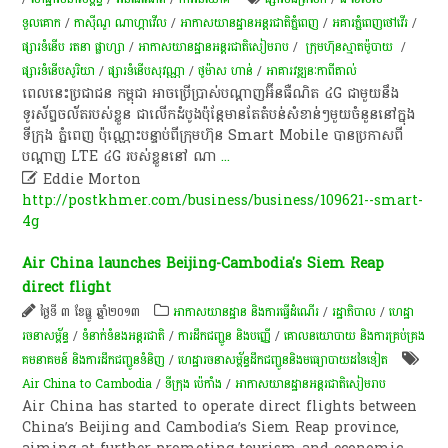
ទួលគោក
/
កាស៊ីណូ ណា​ហ្គាវើល
/
អាកាសយានដ្ឋានអន្តរជាតិភ្នំពេញ
/
អគារភ្នំពេញ​ថៅ​វើរ
/
ផ្សារ​ទំនើប រតនា ផ្លាហ្សា
/
អាកាសយានដ្ឋានអន្តរជាតិសៀមរាប
/
ក្រុមហ៊ុនស្មាតម៉ូបាយ
/
ផ្សារទំនើបសូរិយា
/
ផ្សារទំនើបសុវណ្ណា
/
ថូម៉ាស ហាន់
/
អាគារវឌ្ឍនៈកាពីតាល់
​ពេល​នេះ​ប្រជាជន​ កម្ពុជា​ អាច​ប្រើប្រាស់​បណ្ដាញ​អ៊ីនធឺណិត​ ៤G​ ជាមួយនឹង​
ទូរស័ព្ទ​ចល័ត​របស់​ខ្លួន​ ជា​លើក​ដំបូង​ប៉ុន្តែ​មាន​តែ​តំបន់​សំខាន់ៗ​មួយ​ចំនួន​នៅ​ក្នុង​
ទីក្រុង​ ភ្នំពេញ​ ប៉ុណ្ណោះ​បន្ទាប់​ពី​ក្រុមហ៊ុន​ Smart​ Mobile​ បាន​ប្រកាស​ពី​
បណ្ដាញ​ LTE​ ៤G​ របស់​ខ្លួន​នៅ​ ណា
...

Eddie Morton
http://postkhmer.com/business/business/109621--smart-
4g
Air China launches Beijing-Cambodia's Siem Reap
direct flight
ថ្ងៃទី ៣ ខែធ្នូ ឆ្នាំ២០១៣
អាកាសយានដ្ឋាន និងការធ្វើដំណើរ
/
រដ្ឋាភិបាល
/
ហេដ្ឋា
រចនាសម្ព័ន្ធ
/
ទំនាក់ទំនងអន្តរជាតិ
/
ការដឹកជញ្ជូន និងបញ្ញើ
/
គោលនយោបាយ និងការគ្រប់គ្រង
គមនាគមន៍ និងការដឹកជញ្ជូនទំនិញ
/
ហេដ្ឋារចនាសម្ព័ន្ធដឹកជញ្ជូននិងមធ្យោបាយដទៃទៀត
Air China to Cambodia
/
ទីក្រុង ប៉េកាំង
/
អាកាសយានដ្ឋានអន្តរជាតិសៀមរាប
Air China has started to operate direct flights between
China’s Beijing and Cambodia’s Siem Reap province,