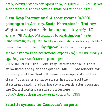
http://www.phnompenhpost.com/2013021261307/Busines
s/chartered-flights-from-taiwan-re-launched.html
Siem Reap International Airport records 340,000
passengers in January, South Korea stands first row
ថ្ងៃទី ៣០ ខែមេសា ឆ្នាំ២០១៥
The Southeast Asia Weekly
សៀមរាប
Angkor Wat temples
/
beach destination
/
ក្រុមហ៊ុន​
អាកាសយានដ្ឋានកម្ពុជា
/
ជំនួយពីប្រទេសចិន
/
eco-touristic attractions
/
Flights
/
Immigration authorities
/
ជំនួយពីប្រទេសជប៉ុន
/
Passengers
/
peak
season
/
Phnom Penh International Airports
/
សៀមរាប
/
អាកាសយានដ្ឋាន
អន្តរជាតិសៀមរាប
/
South Korean passengers
PHNOM PENH: the Siem reap international airport
announced today that it gained 340,000 passengers for
January and the South Korean passengers stand first
class. “This is first time in its history, [sic] the
statement said. It adds: barely a month after crossing
the 2-millionth passenger milestone,
...
http://thesoutheastasiaweekly.com/?p=5355
Satellite systems for Cambodia’s airports