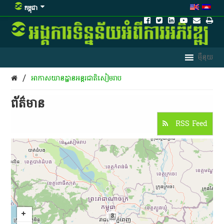
កម្ពុជា
/
អាកាសយានដ្ឋានអន្តរជាតិសៀមរាប
ព័ត៌មាន​
RSS Feed
4
3