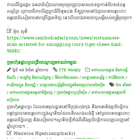
កាលពី​ថ្ងៃ​អង្គារ​ ជនជាតិ​វៀតណាម​មួយ​រូប​ត្រូវ​បាន​គេ​ចោទប្រកាន់​ពី​បទ​រត់ពន្ធ​
សត្វព្រៃ​ ក្រោយ​ពី​រក​ឃើញ​ភ្លុក​ដំរី​ចំនួន​៤៣​ គីឡូក្រាម​នៅ​ឯ​ព្រ​លាន​យន្តហោះ​
អន្តរជាតិ​សៀមរាប​នា​រាត្រី​ថ្ងៃអាទិត្យ​ នេះ​បើ​យោង​តាម​ពាក្យ​សម្តី​របស់​មន្ត្រី​មួយ​រូប​។
...

អ៊ួច សូនី
https://www.cambodiadaily.com/news/vietnamese-
man-arrested-for-smuggling-ivory-tiger-claws-haul-
96681/
ក្រុមហ៊ុន​ផ្លា​ហ្សា​ពង្រីក​បណ្តាញ​មក​ដល់​កម្ពុជា​
ថ្ងៃទី ១៧ ខែមីនា ឆ្នាំ២០១៥
TTR Weekly
អាកាសយានដ្ឋាន និងការធ្វើ
ដំណើរ
/
សេដ្ឋកិច្ច និងពាណិជ្ជកម្ម
/
វិនិយោគិនបរទេស
/
ហេដ្ឋារចនាសម្ព័ន្ធ
/
ការវិនិយោគ
/
ការដឹកជញ្ជូន និងបញ្ញើ
/
ហេដ្ឋារចនាសម្ព័ន្ធដឹកជញ្ជូននិងមធ្យោបាយដទៃទៀត
ខែក នរិនដា
/
អាកាសយានដ្ឋានអន្តរជាតិភ្នំពេញ
/
ក្រុមហ៊ុន​ផ្លា​ហ្សា​ព្រីមៀម
/
អាកាសយានដ្ឋានអន្តរជាតិ
សៀមរាប
ក្រុមហ៊ុន​ផ្លា​ហ្សា​ ដែល​មាន​មូលដ្ឋាន​នៅ​ទីក្រុង​ហុងកុង​ នឹង​រចនា​និង​ប្រតិបត្តិការ​
បន្ទប់​ព្រលានយន្តហោះ​ក្នុង​ស្ថានីយ​ដែល​ទើប​សាងសង់​ថ្មី​ នៅ​ព្រ​លាន​យន្តហោះ​
អន្តរជាតិ​ភ្នំពេញ​ និង​សៀមរាប​។​​ ស្ថានីយ​ថ្មី​ទាំង​ពីរ​នឹង​ប្រតិបត្តិការ​ពេញលេញ​នៅ​
ឆ្នាំ​ក្រោយ​។​​
...

Wanwisa Ngamsangchaikit