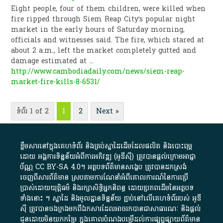
Eight people, four of them children, were killed when
fire ripped through Siem Reap City’s popular night
market in the early hours of Saturday morning,
officials and witnesses said. The fire, which stared at
about 2 a.m., left the market completely gutted and
damage estimated at
...
http://www.cambodiadaily.com/news/siem-reap-
market-fire-kills-8-6531/
ទំព័រ 1 of 2
1
2
Next »
ខ្លឹមសារ​នៅ​ក្នុង​គេហទំព័រ និង​គ្រប់​ស្នា​ដៃ​ដើម​ដែល​ផលិត​ និង​បោះពុម្ព​
ដោយ​ អង្គការ​ទិន្នន័យ​អំពី​ការអភិវឌ្ឍ​​ (អូ​ឌី​ស៊ី)​ ត្រូវ​បាន​ផ្តល់​ក្រោម​អាជ្ញា
ប័ណ្ណ​
CC BY-SA 4.0
។​ អត្ថបទ​ព័ត៌មាន​សង្ខេប​ ត្រូវ​បាន​ដកស្រង់​
ចេញពី​សារព័ត៌មាន ស្របតាមការ​ណែនាំ​អំពី​គោលការណ៍​នៃ​ការ​ប្រើ
ប្រាស់​ដោយ​យុត្តិធម៌​ និង​រក្សាសិទ្ធិអ្នកនិពន្ធ ដោយ​ប្រភពដើម​នៃ​​អត្ថបទ
ទាំង​នោះ​ ។​ ស្នាដៃ​ និង​មូលដ្ឋាន​ទិន្នន័យ ​ភ្ជាប់​នៅ​លើ​គេហទំព័រ​របស់​ អូ​ឌី​
ស៊ី​ ត្រូវ​បាន​ចងក្រង​មក​ពី​ឯកសារ​ដែល​អាច​រក​បានជា​សាធារណៈ​ និង​ផ្តល់​
ជូន​ដោយ​មិន​យក​កម្រៃ​ ក្នុង​គោលបំណង​បម្រើ​ដល់ការ​ផ្សព្វផ្សាយ​ព័ត៌មាន​