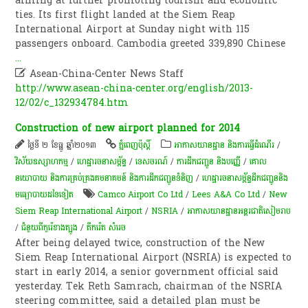
aiming at further promoting tourism and economic
ties. Its first flight landed at the Siem Reap
International Airport at Sunday night with 115
passengers onboard. Cambodia greeted 339,890 Chinese
...

Asean-China-Center News Staff
http://www.asean-china-center.org/english/2013-
12/02/c_132934784.htm
Construction of new airport planned for 2014
ថ្ងៃទី ២ ខែធ្នូ ឆ្នាំ២០១៣
ភ្នំពេញប៉ុស្តិ៍
អាកាសយានដ្ឋាន និងការធ្វើដំណើរ
/
វិស័យឧស្សាហកម្ម
/
ហេដ្ឋារចនាសម្ព័ន្ធ
/
ទេសចរណ៍
/
ការដឹកជញ្ជូន និងបញ្ញើ
/
គោល
នយោបាយ និងការគ្រប់គ្រងគមនាគមន៍ និងការដឹកជញ្ជូនទំនិញ
/
ហេដ្ឋារចនាសម្ព័ន្ធដឹកជញ្ជូននិង
មធ្យោបាយដទៃទៀត
Camco Airport Co Ltd
/
Lees A&A Co Ltd
/
New
Siem Reap International Airport
/
NSRIA
/
អាកាសយានដ្ឋានអន្តរជាតិសៀមរាប
/
ជំនួយពីកូរ៉េខាងត្បូង
/
តឹករ៉េត សំរេច
After being delayed twice, construction of the New
Siem Reap International Airport (NSRIA) is expected to
start in early 2014, a senior government official said
yesterday. Tek Reth Samrach, chairman of the NSRIA
steering committee, said a detailed plan must be