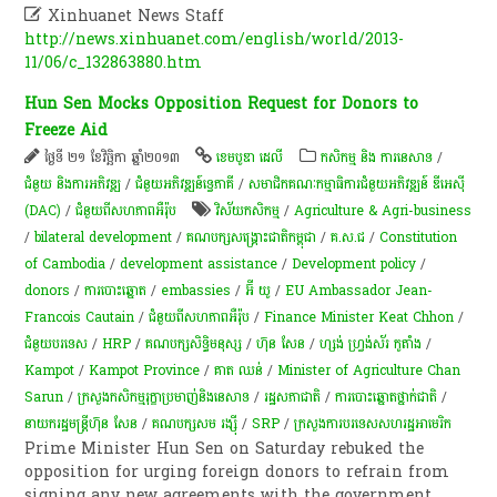

Xinhuanet News Staff
http://news.xinhuanet.com/english/world/2013-
11/06/c_132863880.htm
Hun Sen Mocks Opposition Request for Donors to
Freeze Aid
ថ្ងៃទី ២១ ខែវិច្ឆិកា ឆ្នាំ២០១៣
ខេមបូឌា ដេលី
កសិកម្ម​ និង​ ការ​នេ​សាទ​
/
ជំនួយ និងការអភិវឌ្ឍ
/
ជំនួយអភិវឌ្ឍន៍ទ្វេភាគី
/
សមាជិកគណៈកម្មាធិការជំនួយអភិវឌ្ឍន៍ ឌីអេស៊ី
(DAC)
/
ជំនួយពីសហភាពអឺរ៉ុប
វិស័យកសិកម្ម
/
Agriculture & Agri-business
/
bilateral development
/
គណបក្សសង្គ្រោះជាតិកម្ពុជា
/
គ.ស.ជ
/
Constitution
of Cambodia
/
development assistance
/
Development policy
/
donors
/
ការបោះឆ្នោត
/
embassies
/
អ៊ី យូ
/
EU Ambassador Jean-
Francois Cautain
/
ជំនួយពីសហភាពអឺរ៉ុប
/
Finance Minister Keat Chhon
/
ជំ​នួយបរទេស
/
HRP
/
គណបក្សសិទ្ធិមនុស្ស
/
ហ៊ុន សែន
/
ហ្សង់ ហ្វ្រង់ស័រ កូតាំង
/
Kampot
/
Kampot Province
/
គាត ឈន់
/
Minister of Agriculture Chan
Sarun
/
ក្រសួងកសិកម្មរុក្ខាប្រមាញ់និងនេសាទ
/
រដ្ឋសភា​ជាតិ
/
ការបោះឆ្នោតថ្នាក់​ជាតិ
/
នាយករដ្ឋមន្ត្រីហ៊ុន សែន
/
គណបក្សសម រង្ស៊ី
/
SRP
/
ក្រសួងការបរទេសសហរដ្ឋអាមេរិក
Prime Minister Hun Sen on Saturday rebuked the
opposition for urging foreign donors to refrain from
signing any new agreements with the government