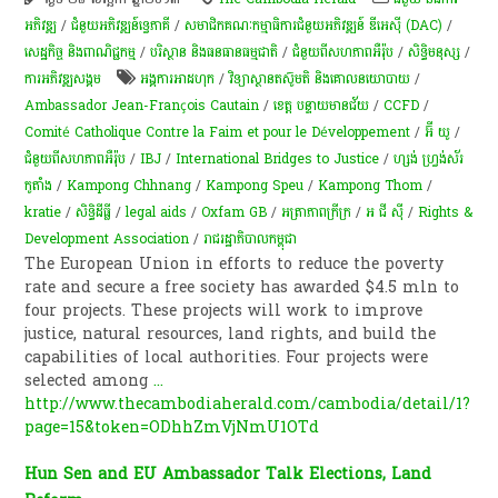
អភិវឌ្ឍ
/
ជំនួយអភិវឌ្ឍន៍ទ្វេភាគី
/
សមាជិកគណៈកម្មាធិការជំនួយអភិវឌ្ឍន៍ ឌីអេស៊ី (DAC)
/
សេដ្ឋកិច្ច និងពាណិជ្ជកម្ម
/
បរិស្ថាន និងធនធានធម្មជាតិ
/
ជំនួយពីសហភាពអឺរ៉ុប
/
សិទ្ធិមនុស្ស
/
ការ​អភិវឌ្ឍ​សង្គម
អង្គការអាដហុក
/
​វិទ្យាស្ថាន​តស៊ូ​មតិ និង​គោល​នយោបាយ
/
Ambassador Jean-François Cautain
/
ខេត្ត បន្ទាយមានជ័យ
/
CCFD
/
Comité Catholique Contre la Faim et pour le Développement
/
អ៊ី យូ
/
ជំនួយពីសហភាពអឺរ៉ុប
/
IBJ
/
International Bridges to Justice
/
ហ្សង់ ហ្វ្រង់ស័រ
កូតាំង
/
Kampong Chhnang
/
Kampong Speu
/
Kampong Thom
/
kratie
/
សិទ្ធិ​ដីធ្លី
/
legal aids
/
Oxfam GB
/
អត្រាភាពក្រីក្រ
/
អ ជី ស៊ី
/
Rights &
Development Association
/
រាជរដ្ឋាភិបាលកម្ពុជា
The European Union in efforts to reduce the poverty
rate and secure a free society has awarded $4.5 mln to
four projects. These projects will work to improve
justice, natural resources, land rights, and build the
capabilities of local authorities. Four projects were
selected among
...
http://www.thecambodiaherald.com/cambodia/detail/1?
page=15&token=ODhhZmVjNmU1OTd
Hun Sen and EU Ambassador Talk Elections, Land