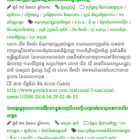
ថ្ងៃទី ២៩ ខែមេសា ឆ្នាំ២០១៤
ភ្នំពេញប៉ុស្តិ៍
ឧក្រិដ្ឋកម្ម និងការអនុវត្តច្បាប់
/
រដ្ឋាភិបាល
/
សិទ្ធិមនុស្ស
/
ប្រព័ន្ធតុលាការ និងតុលាការ
/
ច្បាប់ និងប្រព័ន្ធតុលាការ
/
ការ​
អភិវឌ្ឍ​សង្គម
គណបក្សសង្គ្រោះជាតិកម្ពុជា
/
គ.ស.ជ
/
អ៊ី យូ
/
ជំនួយពីសហភាពអឺរ៉ុប
/
ទីលានប្រជាធិបតេយ្យ
/
ហ្សង់ ហ្វ្រង់ស័រ កូតាំង
/
លឹម គីមយ៉ា
/
មួរ សុខហួរ
/
សាលាដំបូង
រាជធានីភ្នំពេញ
/
សុខ ពេញវុធ
លោក លឹម គីមយ៉ា តំណាង​រាស្រ្ត​ជាប់​ឆ្នោត របស់​គណបក្ស​ប្រឆាំង បាន​ដាក់​
ពាក្យ​បណ្តឹង​ទៅ​សាលា​ដំបូង​រាជធានី​ភ្នំពេញ កាល​ពី​ព្រឹក​ម្សិលមិញ ប្រឆាំង​នឹង​
មន្រ្តី​រដ្ឋាភិបាល ដែល​លោក​អះអាង​ថា បាន​ដឹក​នាំ​ការ​វាយ​ប្រហារ​នៅ​ទីលាន​ប្រជា
ធិបតេយ្យ កាល​ពី​ថ្ងៃ​ចន្ទ សប្តាហ៍​មុន។ លោក ឃិត ឃី មេធាវី​គណបក្ស​សង្គ្រោះ​
ជាតិ បាន​ប្រាប់ ភ្នំពេញ ប៉ុស្តិ៍ ថា លោក គឹមយ៉ា ទាមទារ​សំណង​ចំពោះ​ការ​វាយ
ប្រហារ ដែល​លោក​បាន
...

ឆាយ ច័ន្ទនីដា និង Alice Cuddy
http://www.postkhmer.com/national/1-national-
news/113580-2014-04-29-02-46-53
ឯកអគ្គរដ្ឋទូត​សហភាព​អឺរ៉ុប​ដកខ្លួន​ចេញពី​សេចក្តីសម្រេច​អំពាវ​ឲ្យ​មានការ​ស៊ើប
អង្កេត​
ថ្ងៃទី ២២ ខែមករា ឆ្នាំ២០១៤
ខេមបូឌា ដេលី
ជំនួយ និងការអភិវឌ្ឍ
/
ការ
បោះឆ្នោត
/
រដ្ឋាភិបាល
/
ទំនាក់ទំនងអន្តរជាតិ
គណៈប្រតិភូសហគមន៍អឺរ៉ុបមកកាន់កម្ពុជា
/
អ៊ី យូ
/
សភាអឺរ៉ុប
/
ជំនួយពីសហភាពអឺរ៉ុប
/
ហ៊ុន សែន
/
ហ្សង់ ហ្វ្រង់ស័រ កូតាំង