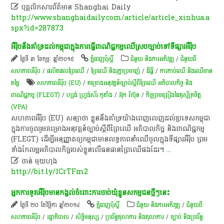

បុគ្គលិកសារព័ត៌មាន Shanghai Daily
http://www.shanghaidaily.com/article/article_xinhua.a
spx?id=287873
អឺរ៉ុប​នឹង​គាំទ្រ​ដល់​កម្ពុជា​ក្នុង​ការ​ធ្វើ​ពាណិជ្ជកម្ម​ឈើ​ស្រប​ច្បាប់​ទៅ​ទីផ្សារ​អឺរ៉ុប
ថ្ងៃទី ៣ ខែកុម្ភៈ ឆ្នាំ២០១៥
ភ្នំពេញប៉ុស្តិ៍
ជំនួយ និងការអភិវឌ្ឍ
/
ជំនួយពី
សហភាពអឺរ៉ុប
/
​ផលិតផល​ព្រៃឈើ​
/
ព្រៃឈើ និងរុក្ខាប្រមាញ់
/
ដីធ្លី
/
ការកាប់​ឈើ និង​ឈើ​មាន
តម្លៃ​
សហភាពអឺរ៉ុប (EU)
/
​គម្រោង​អនុវត្តន៍​ច្បាប់​ស្តីពី​ព្រៃឈើ អភិបាល​កិច្ច និង​
ពាណិជ្ជកម្ម (FLEGT)
/
ហ្សង់ ហ្វ្រង់ស័រ កូតាំង
/
អ៊ុក រ៉ាប៊ុន
/
​កិច្ច​ព្រម​ព្រៀង​ដៃគូ​ស្ម័គ្រ​ចិត្ត
(VPA)
សហភាព​អឺរ៉ុប (EU) សន្យា​ថា ខ្លួន​នឹង​គាំទ្រ​យ៉ាង​ពេញ​លេញ​ដល់​ប្រទេស​កម្ពុជា
ក្នុង​ការ​ចូល​រួម​គម្រោង​អនុវត្តន៍​ច្បាប់​ស្តីពី​ព្រៃឈើ អភិបាល​កិច្ច និង​ពាណិជ្ជកម្ម
(FLEGT) ដើម្បី​អនុញ្ញាត​ឲ្យ​កម្ពុជា​មាន​លទ្ធភាព​នាំ​ឈើ​ចូល​ក្នុង​ទីផ្សារ​អឺរ៉ុប ព្រម​
ទាំង​កែលម្អ​អភិបាល​កិច្ច​របស់​ខ្លួន​លើ​ធនធាន​ព្រៃឈើ​ផង​ដែរ។
...

ចាន់ មុយហុង
http://bit.ly/1CrTFm2
អ្នក​ការ​ទូត​អឺរ៉ុប​មាន​កង្វល់​ចំពោះ​ការ​ចាប់​ឃុំ​ខ្លួន​សកម្មជន​ថ្មីៗ​នេះ
ថ្ងៃទី ២០ ខែវិច្ឆិកា ឆ្នាំ២០១៤
ភ្នំពេញប៉ុស្តិ៍
ជំនួយ និងការអភិវឌ្ឍ
/
ជំនួយពី
សហភាពអឺរ៉ុប
/
រដ្ឋាភិបាល
/
សិទ្ធិមនុស្ស
/
ប្រព័ន្ធតុលាការ និងតុលាការ
/
ច្បាប់ និងប្រព័ន្ធ