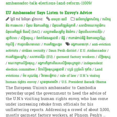
ambassador-talk-elections-land-reform-11009/
EU Ambassador Says Listen to Envoy's Advice
ថ្ងៃទី ២៩ ខែមិថុនា ឆ្នាំ២០១៥
ខេមបូឌា ដេលី
​ផលិតកម្ម​ផ្នែក​កសិកម្ម​
/
កសិកម្ម​
និង​ ការ​នេ​សាទ​
/
ជំនួយ និងការអភិវឌ្ឍ
/
ជំនួយអភិវឌ្ឍន៍ទ្វេភាគី
/
សមាជិកគណៈកម្មាធិការ
ជំនួយអភិវឌ្ឍន៍ ឌីអេស៊ី (DAC)
/
សម្បទានដីសេដ្ឋកិច្ច និងចំការ
/
ជំនួយពីសហភាពអឺរ៉ុប
/
រដ្ឋាភិបាល
/
សិទ្ធិមនុស្ស
/
ទំនាក់ទំនងអន្តរជាតិ
/
ដីធ្លី
/
ការកាន់កាប់​ដីធ្លី និង​ការចេញ​ប័ណ្ណ
កម្មសិទ្ធិ​
/
ការជួលដីសាធារណៈ
/
ការ​អភិវឌ្ឍ​សង្គម
អង្គការអាដហុក
/
anti-eviction
activists
/
civilian security
/
Daun Penh district
/
E.U. Ambassador
/
ការ​អភិវឌ្ឍ​សេដ្ឋកិច្ច
/
សហភាពអឺរ៉ុប (EU)
/
garment factory workers
/
សិទ្ធិមនុស្ស
/
គណៈកម្មការ​​​សិទ្ធិ​​​មនុស្ស
/
អង្គការ​កិច្ចការ​ពិសេស​សិទ្ធិ​មនុស្ស​កម្ពុជា​
/
independent
election committee
/
ទិវាសិទិ្ធមនុស្សអន្តរជាតិ
/
ហ្សង់ ហ្វ្រង់ស័រ កូតាំង
/
Land
evictions
/
ម៉ម សូណង់ដូ
/
វិមានសន្តិភាព
/
rule of law
/
U.N.'s visitng
human rights envoy
/
ស្ថានទូតអាមេរិក
/
U.S. President Barack Obama
The European Union’s ambassador to Cambodia
yesterday urged the government to heed the advice of
the U.N.’s visiting human rights envoy, who has come
under increasing rebuke from officials for his
unflattering reports. Addressing a crowd of about 3,000,
mostly garment factory workers, at Phnom Penh’s
...