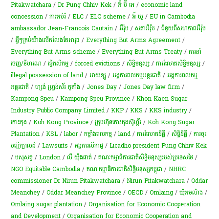
Pitakwatchara
/
Dr Pung Chhiv Kek
/
អ៊ី ប៊ី អេ
/
economic land
concession
/
ការអប់រំ
/
ELC
/
ELC scheme
/
អ៊ី យូ
/
EU in Cambodia
ambassador Jean-Francois Cautain
/
អឺរ៉ុប
/
សភាអឺរ៉ុប
/
ជំនួយពីសហភាពអឺរ៉ុប
/
អ្វីៗ​គ្រប់​យ៉ាង​លើក​លែង​តែ​អាវុធ
/
Everything But Arms Agreement
/
Everything But Arms scheme
/
Everything But Arms Treaty
/
ការនាំ
ចេញ/នីហរណ
/
ធ្វើកសិកម្ម
/
forced evictions
/
សិទ្ធិមនុស្ស
/
ការរំលោភសិទ្ធិមនុស្ស​
/
illegal possession of land
/
អាយឡូ
/
អង្គការពលកម្មអន្តរជាតិ
/
​អង្គការ​ពលកម្ម​
អន្តរជាតិ
/
ហ្សង់ ហ្វ្រង់ស័រ កូតាំង
/
Jones Day
/
Jones Day law firm
/
Kampong Speu
/
Kampong Speu Province
/
Khon Kaen Sugar
Industry Public Company Limited
/
KKP
/
KKS
/
KKS industry
/
កោះកុង
/
Koh Kong Province
/
ក្រុមហ៊ុន​កោះកុង​ស៊ូហ្គ័រ
/
Koh Kong Sugar
Plantation
/
KSL
/
labor
/
កម្លាំងពលកម្ម
/
land
/
ការ​រំលោភ​ដីធ្លី​
/
សិទ្ធិ​ដីធ្លី
/
ការចុះ
បញ្ជីក្បាលដី
/
Lawsuits
/
អង្គការលីកាដូ
/
Licadho president Pung Chhiv Kek
/
បសុសត្វ
/
London
/
លី យ៉ុងផាត់
/
គណៈកម្មាធិការ​ជាតិ​សិទ្ធិ​មនុស្សរបស់​ប្រទេសថៃ
/
NGO Equitable Cambodia
/
គណៈកម្មាធិការជាតិសិទ្ធិមនុស្សកម្ពុជា
/
NHRC
commissioner Dr Nirun Pitakwatchara
/
Nirun Pitakwatchara
/
Oddar
Meanchey
/
Oddar Meanchey Province
/
OECD
/
Omlaing
/
ឃុំ​អម​លំាង
/
Omlaing sugar plantation
/
Organisation for Economic Cooperation
and Development
/
Organisation for Economic Cooperation and