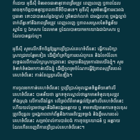
ក៏​ដោយ​ អូ​ឌី​ស៊ី​ មិន​អាច​ធានា​នូវ​ភាព​ត្រឹមត្រូវ​ ពេញលេញ​ ឬ​ភាព​ដែល​
អាច​ទុកចិត្ត​បាននូវ​ប្រភព​ភាគី​ទី​បី​បាន​ទេ​។​ អូ​ឌី​ស៊ី​ សូម​មិន​ធ្វើការ​អះអាង​
ឬ​ធានា​ ទោះជា​បាន​សម្តែង​ច្បាស់​ ឬ​មិន​ជាក់លាក់​ ជា​អង្គហេតុ​ ឬ​អង្គច្បាប់​
ពាក់ព័ន្ធ​ទៅ​នឹង​ភាព​ត្រឹមត្រូវ​ ពេញលេញ​ ឬ​ភាព​សម​ស្រប​នៃ​ទិន្នន័យ​
ស្នាដៃ​ ឬ​ ឯកសារ​ ដែល​មាន​ ឬ​ដែល​បាន​យក​មក​យោង​ជា​ឯកសារ​ ឬ​
ដែល​បាន​ផ្តល់​ឲ្យ​។
អូឌីស៊ី សូមលើកទឹកចិត្តឱ្យអ្នកប្រើប្រាស់គេហទំព័រនេះ ធ្វើការសិក្សា
ស្រាវជ្រាវបន្ថែមទៀត ដើម្បីគាំទ្រកិច្ចការ​របស់ពួកគេ និងចែករំលែក
លទ្ធផលពីការសិក្សាស្រាវជ្រាវនេះ ជាមួយនឹងក្រុមការងារយើងខ្ញុំ។ សូម
ទំនាក់ទំនងមកកាន់យើងខ្ញុំ
ដើម្បីចូលរួមចំណែកធ្វើឱ្យភាពសុក្រឹតរបស់
គេហទំព័នេះ កាន់តែល្អប្រសើរឡើង។
ការចូលមកកាន់គេហទំព័រនេះ ឬប្រើប្រាស់មូលដ្ឋានទិន្នន័យនៅលើ
គេហទំព័រនេះ បានន័យថា អ្នកទទួលស្គាល់ថាអ្នកមានទំនួលខុសត្រូវ
ទាំងស្រុង លើការពឹងផ្អែក លើគ្រប់ព័ត៌មានផ្តល់ឱ្យនៅលើគេហទំព័រនេះ
ហើយយល់ព្រមថាអ្នកនឹងមិនបង្ករអន្តរាយ ឬ ទាមទារ​ឱ្យមានការទទួលខុស​
ត្រូវពីបុគ្គល ឬអង្គភាពពាក់ព័ន្ធនឹងការអភិវឌ្ឍទម្រង់ និងខ្លឹមសាររបស់
គេហទំព័រនេះ សម្រាប់រាល់ការបាត់បង់ ការខូចប្រយោជន៍ ឬ អន្តរាយ
ដែលកើតចេញពីការប្រើប្រាស់គេហទំព័រនេះ។