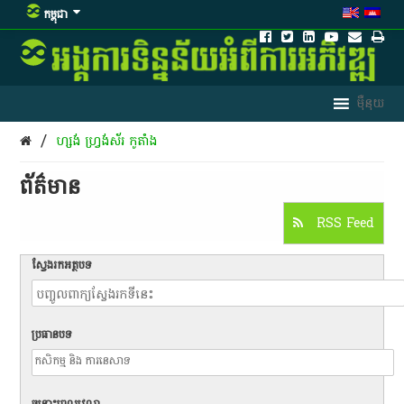
កម្ពុជា
/
ហ្សង់ ហ្វ្រង់ស័រ កូតាំង
ព័ត៌មាន​
RSS Feed
ស្វែងរកអត្ថបទ
ប្រធានបទ
ចន្លោះពេលវេលា