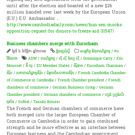
until after the election and boasted of a new $26
million handed over last week by the European Union
(E.U.) E.U. Ambassador
...
http://www.cambodiadaily.com/news/hun-sen-mocks-
opposition-request-for-donors-to-freeze-aid-31547/
Business chambers merge with Eurocham
ថ្ងៃទី ៦ ខែវិច្ឆិកា ឆ្នាំ២០១៣
ភ្នំពេញប៉ុស្តិ៍
សេដ្ឋកិច្ច និងពាណិជ្ជកម្ម
/
ការ
វិនិយោគ
ADW
/
ពាណិជ្ជកម្ម
/
ស៊ី ស៊ី អែហ្វ​ ស៊ី
/
Dominique Catry
/
Eric
Mousset
/
អ៊ី យូ
/
EU Member States
/
អឺរ៉ូឆាម
/
Eurocham Chairman
/
អឺរ៉ុប
/
សភា​ពាណិជ្ជកម្ម​អឺរ៉ុប
/
ជំនួយពីសហភាពអឺរ៉ុប
/
French Cambodia Chamber
of Commerce in Cambodia
/
French Chamber president
/
French
chambers of commerce
/
German Business Group
/
German
Chamber president
/
German chambers of commerce
/
ហ្សង់ ហ្វ្រង់ស័រ
កូតាំង
/
Sofitel
/
Tassilo Brinzer
The French and German chambers of commerce have
both merged into the larger European Chamber of
Commerce in Cambodia in order to gain combined
strength and be more effective as an interface between
European business and the Cambodian government.