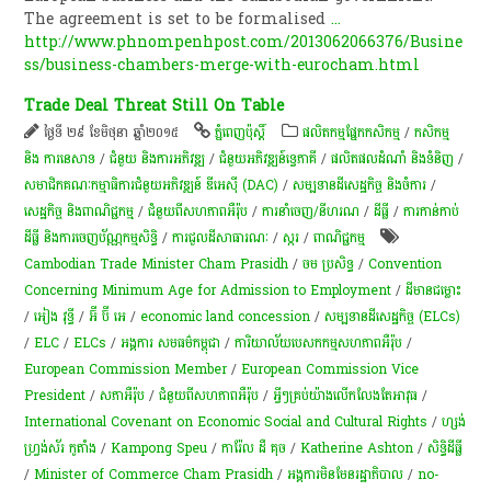
The agreement is set to be formalised
...
http://www.phnompenhpost.com/2013062066376/Busine
ss/business-chambers-merge-with-eurocham.html
Trade Deal Threat Still On Table
ថ្ងៃទី ២៩ ខែមិថុនា ឆ្នាំ២០១៥
ភ្នំពេញប៉ុស្តិ៍
​ផលិតកម្ម​ផ្នែក​កសិកម្ម​
/
កសិកម្ម​
និង​ ការ​នេ​សាទ​
/
ជំនួយ និងការអភិវឌ្ឍ
/
ជំនួយអភិវឌ្ឍន៍ទ្វេភាគី
/
ផលិតផលដំណាំ និងទំនិញ
/
សមាជិកគណៈកម្មាធិការជំនួយអភិវឌ្ឍន៍ ឌីអេស៊ី (DAC)
/
សម្បទានដីសេដ្ឋកិច្ច និងចំការ
/
សេដ្ឋកិច្ច និងពាណិជ្ជកម្ម
/
ជំនួយពីសហភាពអឺរ៉ុប
/
ការនាំចេញ/នីហរណ
/
ដីធ្លី
/
ការកាន់កាប់​
ដីធ្លី និង​ការចេញ​ប័ណ្ណកម្មសិទ្ធិ​
/
ការជួលដីសាធារណៈ
/
​ស្ករ
/
ពាណិជ្ជកម្ម
Cambodian Trade Minister Cham Prasidh
/
ចម ប្រសិទ្ធ
/
Convention
Concerning Minimum Age for Admission to Employment
/
ដីមានជម្លោះ
/
អៀង វុទ្ធី
/
អ៊ី ប៊ី អេ
/
economic land concession
/
សម្បទានដីសេដ្ឋកិច្ច (ELCs)
/
ELC
/
ELCs
/
អង្គការ សមធម៌កម្ពុជា
/
ការិយាល័យបេសកកម្មសហភាពអឺរ៉ុប
/
European Commission Member
/
European Commission Vice
President
/
សភាអឺរ៉ុប
/
ជំនួយពីសហភាពអឺរ៉ុប
/
អ្វីៗ​គ្រប់​យ៉ាង​លើក​លែង​តែ​អាវុធ
/
International Covenant on Economic Social and Cultural Rights
/
ហ្សង់
ហ្វ្រង់ស័រ កូតាំង
/
Kampong Speu
/
ការ៉ែល ដឺ គុច
/
Katherine Ashton
/
សិទ្ធិ​ដីធ្លី
/
Minister of Commerce Cham Prasidh
/
អង្គការមិនមែនរដ្ឋាភិបាល
/
no-