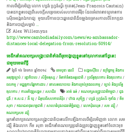
កាលពី​ម្សិលមិញ​ ​លោក​ ​ហ្ស​ង់​ ​ហ្វ្រ​ង់​ស្វ័​រ​ ​កូ​តេន​(Jean-Francois Cautain) ​
បាន​ដកខ្លួន​ចេញពី​សេចក្តីសម្រេច​របស់​សហភាព​អឺរ៉ុប​ ​ដែល​អំពាវនាវ​ឲ្យ​មានការ​
ស៊ើបអង្កេត​ឯករាជ្យ​ ​មួយ​លើ​ការ​បោះ​ឆ្នោតជាតិ​ដ៏​ចម្រូងចម្រាស​កាលពី​ខែកក្កដា​ ​
និង​ការ​បាញ់​សម្លាប់
...

Alex Willemyns
http://www.cambodiadaily.com/news/eu-ambassador-
distances-local-delegation-from-resolution-50914/
មេដឹកនាំ​គណបក្ស​សង្គ្រោះ​ជាតិ​ទាំង​ពីរ​រូប​បង្ហាញខ្លួន​នៅ​តុលាការ​នៅ​ថ្ងៃនេះ​
ជាមួយ​មេធាវី​ថ្មី​
ថ្ងៃទី ១៦ ខែមករា ឆ្នាំ២០១៤
ខេមបូឌា ដេលី
សង្គមស៊ីវិល
/
ឧក្រិដ្ឋកម្ម និងការ
អនុវត្តច្បាប់
/
រដ្ឋាភិបាល
/
សិទ្ធិមនុស្ស
/
ទំនាក់ទំនងអន្តរជាតិ
/
ប្រព័ន្ធតុលាការ និងតុលាការ
/
ពល​កម្ម
/
មជ្ឈត្តការផ្នែកការងារ
/
គោលនយោបាយ និងការគ្រប់គ្រងពលកម្ម
/
ច្បាប់ និងប្រព័ន្ធ
តុលាការ
/
ការ​អភិវឌ្ឍ​សង្គម
/
សហជីព
អាត់ ធន់
/
គណបក្សសង្គ្រោះជាតិកម្ពុជា
/
ជូង
ជូងី
/
គ.ស.ជ
/
អ៊ី យូ
/
ជំនួយពីសហភាពអឺរ៉ុប
/
ហ៊ាង សុភ័ក្រ្ត
/
ហ្សង់ ហ្វ្រង់ស័រ កូតាំង
/
គឹម
សុខា
/
កងរាជអាវុធហត្ថជាតិ
/
សាលាដំបូងរាជធានីភ្នំពេញ
/
លោករ៉ុងឈុន
/
សម រង្ស៊ី
/
គណបក្សសម រង្ស៊ី
អ្នកនាំពាក្យ​គណបក្ស​សង្គ្រោះ​ជាតិ​បាន​លើក​ឡើង​កាលពី​ម្សិលមិញ​ថា​ លោក​ សម​
រ​ង្ស៊ី​ និង​លោក​ កឹ​ម​ សុខា​ មេដឹកនាំ​គណបក្សប្រឆាំង​ត្រូវ​បង្ហាញខ្លួន​នៅ​ចំពោះ​មុខ​
សាលាដំបូង​រាជធានី​ភ្នំពេញ​តាម​ការ​គ្រោងទុក​នៅ​ព្រឹក​នេះ​បន្ទាប់​ពី​រកបាន​មេធាវី​ថ្មី​