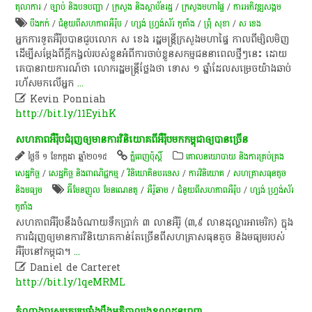
តុលាការ
/
ច្បាប់ និងបទបញ្ជា
/
ក្រសួង និងស្ថាប័នរដ្ឋ
/
ក្រសួងមហាផ្ទៃ
/
ការ​អភិវឌ្ឍ​សង្គម
បឹងកក់
/
ជំនួយពីសហភាពអឺរ៉ុប
/
ហ្សង់ ហ្វ្រង់ស័រ កូតាំង
/
ព្រុំ សុខា
/
ស ខេង
អ្នក​ការ​ទូត​អឺរ៉ុប​បាន​ជួប​លោក ស ខេង រដ្ឋ​មន្រ្តី​ក្រសួង​មហាផ្ទៃ កាល​ពី​ម្សិល​មិញ​
ដើម្បី​សម្តែង​ពី​ក្តី​កង្វល់​របស់​ខ្លួន​អំពី​ការ​ចាប់​ខ្លួន​សកម្មជន​នា​ពេល​ថ្មីៗ​នេះ ដោយ​
គេ​បាន​រាយការណ៍​ថា លោក​រដ្ឋ​មន្រ្តី​ថ្លែង​ថា ទោស ១ ឆ្នាំ​ដែល​សម្រេច​យ៉ាង​ឆាប់​
រហ័ស​មក​លើ​អ្នក
...

Kevin Ponniah
http://bit.ly/11EyihK
សហភាព​អឺរ៉ុប​ជំរុញ​ឲ្យ​មាន​ការ​វិនិយោគ​ពី​អឺរ៉ុប​មក​កម្ពុជា​ឲ្យ​បាន​ច្រើន
ថ្ងៃទី ១ ខែកក្កដា ឆ្នាំ២០១៥
ភ្នំពេញប៉ុស្តិ៍
គោលនយោបាយ និងការគ្រប់គ្រង
សេដ្ឋកិច្ច
/
សេដ្ឋកិច្ច និងពាណិជ្ជកម្ម
/
វិនិយោគិនបរទេស
/
ការវិនិយោគ
/
សហគ្រាសធុនតូច
និងមធ្យម
អ៊ីមែនញូល មែនណេនតូ
/
អឺរ៉ូឆាម
/
ជំនួយពីសហភាពអឺរ៉ុប
/
ហ្សង់ ហ្វ្រង់ស័រ
កូតាំង
សហភាព​អឺរ៉ុប​នឹង​ចំណាយ​ទឹក​ប្រាក់ ៣ លាន​អឺរ៉ូ (៣,៩ លាន​ដុល្លារ​អាមេរិក) ក្នុង​
ការ​ជំរុញ​ឲ្យ​មាន​ការ​វិនិយោគ​កាន់​តែ​ច្រើន​ពី​សហគ្រាស​ធុន​តូច និង​មធ្យម​របស់​
អឺរ៉ុប​នៅ​កម្ពុជា។
...

Daniel de Carteret
http://bit.ly/1qeMRML
តំណាង​រាស្ត្រ​បក្ស​ប្រឆាំង​ប្តឹង​អភិបាល​រង​ខណ្ឌ​ដូនពេញ