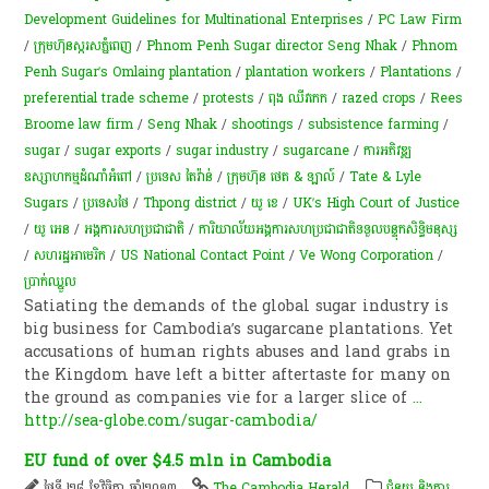
Development Guidelines for Multinational Enterprises
/
PC Law Firm
/
ក្រុម​ហ៊ុន​ស្ករសភ្នំពេញ
/
Phnom Penh Sugar director Seng Nhak
/
Phnom
Penh Sugar’s Omlaing plantation
/
plantation workers
/
Plantations
/
preferential trade scheme
/
protests
/
ពុង ឈីវ​​​កេក
/
razed crops
/
Rees
Broome law firm
/
Seng Nhak
/
shootings
/
subsistence farming
/
sugar
/
sugar exports
/
sugar industry
/
sugarcane
/
ការ​អភិវឌ្ឍ​
ឧស្សាហកម្ម​ដំណាំ​អំពៅ
/
ប្រទេស តៃវ៉ាន់
/
ក្រុមហ៊ុន ថេត & ឡាល៍
/
Tate & Lyle
Sugars
/
ប្រទេសថៃ
/
Thpong district
/
យូ​ ខេ
/
UK’s High Court of Justice
/
យូ អេន
/
អង្គការសហប្រជាជាតិ
/
ការិយាល័យ​អង្គការសហប្រជាជាតិ​ទទួល​បន្ទុក​សិទ្ធិ​មនុស្ស​
/
សហរដ្ឋអាមេរិក
/
US National Contact Point
/
Ve Wong Corporation
/
ប្រាក់​ឈ្នួល
Satiating the demands of the global sugar industry is
big business for Cambodia’s sugarcane plantations. Yet
accusations of human rights abuses and land grabs in
the Kingdom have left a bitter aftertaste for many on
the ground as companies vie for a larger slice of
...
http://sea-globe.com/sugar-cambodia/
EU fund of over $4.5 mln in Cambodia
ថ្ងៃទី ២៨ ខែវិច្ឆិកា ឆ្នាំ២០១៣
The Cambodia Herald
ជំនួយ និងការ