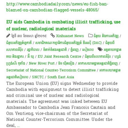
http://www.cambodiadaily.com/news/eu-fish-ban-
blamed-on-cambodian-flagged-vessels-48065/
EU aids Cambodia in combating illicit trafficking, use
of nuclear, radiological materials
ថ្ងៃទី ៣០ ខែមេសា ឆ្នាំ២០១៥
Xinhuanet News
ជំនួយ និងការអភិវឌ្ឍ
/
ជំនួយអភិវឌ្ឍន៍ទ្វេភាគី
/
សមាជិកគណៈកម្មាធិការជំនួយអភិវឌ្ឍន៍ ឌីអេស៊ី (DAC)
/
ជំនួយពី
សហភាពអឺរ៉ុប
/
រដ្ឋាភិបាល
/
ទំនាក់ទំនងអន្តរជាតិ
/
ភ្នំពេញ
/
សៀមរាប
អគ្គនាយក​ដ្ឋាន​
គយ និង​រដ្ឋាករ​
/
អ៊ី យូ
/
EU Joint Research Centre
/
ជំនួយពីសហភាពអឺរ៉ុប
/
ហ្សង់
ហ្វ្រង់ស័រ កូតាំង
/
New River Port
/
ឱម យ៉ិន​ទៀង
/
អាកាសយានដ្ឋានអន្តរជាតិភ្នំពេញ
/
Secretariat of National Counter-Terrorism Committee
/
អាកាសយានដ្ឋាន
អន្តរជាតិសៀមរាប
/
SNCTC
/
South East Asia
The European Union (EU) signs Wednesday to provide
Cambodia with equipment to detect illicit trafficking
and criminal use of nuclear and radiological
materials. The agreement was inked between EU
Ambassador to Cambodia Jean Francois Cautain and
Om Yentieng, vice-chairman of the Secretariat of
National Counter-Terrorism Committee. Under the
deal,
...