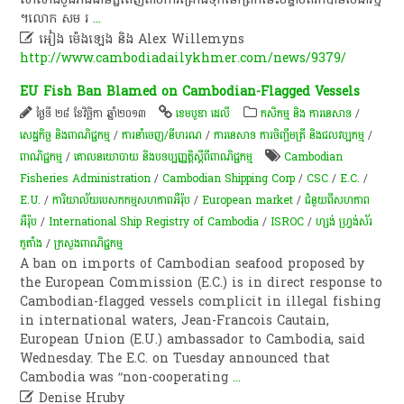
។​ ​លោក​ សម​ រ
...

អៀង ម៉េងឡេង និង Alex Willemyns
http://www.cambodiadailykhmer.com/news/9379/
EU Fish Ban Blamed on Cambodian-Flagged Vessels
ថ្ងៃទី ២៨ ខែវិច្ឆិកា ឆ្នាំ២០១៣
ខេមបូឌា ដេលី
កសិកម្ម​ និង​ ការ​នេ​សាទ​
/
សេដ្ឋកិច្ច និងពាណិជ្ជកម្ម
/
ការនាំចេញ/នីហរណ
/
ការនេសាទ ការចិញ្ចឹមត្រី និងជលវប្បកម្ម
/
ពាណិជ្ជកម្ម
/
គោលនយោបាយ និងបទប្បញ្ញត្តិស្តីពីពាណិជ្ជកម្ម
Cambodian
Fisheries Administration
/
Cambodian Shipping Corp
/
CSC
/
E.C.
/
E.U.
/
ការិយាល័យបេសកកម្មសហភាពអឺរ៉ុប
/
European market
/
ជំនួយពីសហភាព
អឺរ៉ុប
/
International Ship Registry of Cambodia
/
ISROC
/
ហ្សង់ ហ្វ្រង់ស័រ
កូតាំង
/
ក្រសួងពាណិជ្ជកម្ម
A ban on imports of Cambodian seafood proposed by
the European Commission (E.C.) is in direct response to
Cambodian-flagged vessels complicit in illegal fishing
in international waters, Jean-Francois Cautain,
European Union (E.U.) ambassador to Cambodia, said
Wednesday. The E.C. on Tuesday announced that
Cambodia was “non-cooperating
...

Denise Hruby