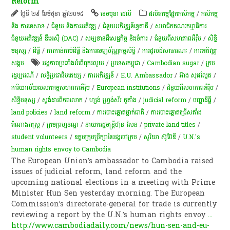
Reform
ថ្ងៃទី ២៩ ខែមិថុនា ឆ្នាំ២០១៥
ខេមបូឌា ដេលី
​ផលិតកម្ម​ផ្នែក​កសិកម្ម​
/
កសិកម្ម​
និង​ ការ​នេ​សាទ​
/
ជំនួយ និងការអភិវឌ្ឍ
/
ជំនួយអភិវឌ្ឍន៍ទ្វេភាគី
/
សមាជិកគណៈកម្មាធិការ
ជំនួយអភិវឌ្ឍន៍ ឌីអេស៊ី (DAC)
/
សម្បទានដីសេដ្ឋកិច្ច និងចំការ
/
ជំនួយពីសហភាពអឺរ៉ុប
/
សិទ្ធិ
មនុស្ស
/
ដីធ្លី
/
ការកាន់កាប់​ដីធ្លី និង​ការចេញ​ប័ណ្ណកម្មសិទ្ធិ​
/
ការជួលដីសាធារណៈ
/
ការ​អភិវឌ្ឍ​
សង្គម
អង្គភាពប្រឆាំងអំពើពុករលួយ
/
ប្រទេសកម្ពុជា
/
Cambodian sugar
/
ក្រម​
រដ្ឋប្ប​វេណី
/
លទ្ធិប្រជាធិបតេយ្យ
/
ការអភិវឌ្ឍន៍
/
E.U. Ambassador
/
អ៊ាង សុផល្លែត​
/
ការិយាល័យបេសកកម្មសហភាពអឺរ៉ុប
/
European institutions
/
ជំនួយពីសហភាពអឺរ៉ុប
/
សិទ្ធិមនុស្ស
/
ស្តង់ដារ​​ពិភពលោក
/
ហ្សង់ ហ្វ្រង់ស័រ កូតាំង
/
judicial reform
/
បញ្ហា​ដី​ធ្លី​
/
land policies
/
land reform
/
ការបោះឆ្នោតថ្នាក់​ជាតិ
/
ការបោះឆ្នោត​ជ្រើស​តាំង​
តំណាងរាស្ត្រ​
/
ក្រមព្រហ្មទណ្ឌ
/
នាយករដ្ឋមន្ត្រីហ៊ុន សែន
/
private land titles
/
student volunteers
/
ឧត្តមក្រុមប្រឹក្សានៃអង្គចៅក្រម
/
សូរិយា ស៊ូប៊ែឌី​
/
U.N.'s
human rights envoy to Cambodia
The European Union’s ambassador to Cambodia raised
issues of judicial reform, land reform and the
upcoming national elections in a meeting with Prime
Minister Hun Sen yesterday morning. The European
Commission’s directorate-general for trade is currently
reviewing a report by the U.N.’s human rights envoy
...
http://www.cambodiadaily.com/news/hun-sen-and-eu-