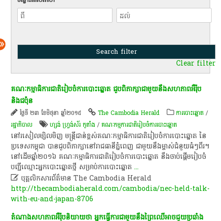
Clear filter
គណៈកម្មាធិការ​ជាតិ​រៀបចំ​ការ​បោះ​ឆ្នោត​ ជួប​ពិភាក្សា​ជាមួយនឹង​សហភាព​អឺរ៉ុប​
និង​ជប៉ុន​
ថ្ងៃទី ២៣ ខែមិថុនា ឆ្នាំ២០១៥
The Cambodia Herald
ការបោះឆ្នោត
/
រដ្ឋាភិបាល
ហ្សង់ ហ្វ្រង់ស័រ កូតាំង
/
គណៈកម្មការជាតិរៀបចំការបោះឆ្នោត
នៅរសៀល​ម្សិលមិញ​ មន្ត្រីជាន់ខ្ពស់​គណៈកម្មាធិការ​ជាតិ​រៀបចំ​ការ​បោះ​ឆ្នោត​ នៃ​
ប្រទេស​កម្ពុជា​ បាន​ជួប​ពិភាក្សា​នៅ​រាជធានី​ភ្នំពេញ​ ជាមួយនឹង​ម្ចាស់​ជំនួយ​ធំៗ​ពីរ​។​ ​
នៅ​ដើមឆ្នាំ​២០១៦​ គណៈកម្មាធិការ​ជាតិ​រៀបចំ​ការ​បោះ​ឆ្នោត​ នឹង​ចាប់ផ្តើម​រៀបចំ​
បញ្ជី​ឈ្មោះ​អ្នកបោះឆ្នោត​ថ្មី​ សម្រាប់​ការ​បោះ​ឆ្នោត
...

បុគ្គលិកសារព័ត៌មាន The Cambodia Herald​
http://thecambodiaherald.com/cambodia/nec-held-talk-
with-eu-and-japan-8706
តំណាង​សហភាព​អឺរ៉ុប​និយាយ​ថា​ អ្នកធ្វើការ​ជាមួយនឹង​ព្រៃឈើ​អាច​ជួយ​ប្រឆាំង​