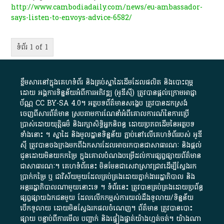
http://www.cambodiadaily.com/news/eu-ambassador-
says-listen-to-envoys-advice-6582/
ទំព័រ 1 of 1
ខ្លឹមសារ​នៅ​ក្នុង​គេហទំព័រ និង​គ្រប់​ស្នា​ដៃ​ដើម​ដែល​ផលិត​ និង​បោះពុម្ព​
ដោយ​ អង្គការ​ទិន្នន័យ​អំពី​ការអភិវឌ្ឍ​​ (អូ​ឌី​ស៊ី)​ ត្រូវ​បាន​ផ្តល់​ក្រោម​អាជ្ញា
ប័ណ្ណ​
CC BY-SA 4.0
។​ អត្ថបទ​ព័ត៌មាន​សង្ខេប​ ត្រូវ​បាន​ដកស្រង់​
ចេញពី​សារព័ត៌មាន ស្របតាមការ​ណែនាំ​អំពី​គោលការណ៍​នៃ​ការ​ប្រើ
ប្រាស់​ដោយ​យុត្តិធម៌​ និង​រក្សាសិទ្ធិអ្នកនិពន្ធ ដោយ​ប្រភពដើម​នៃ​​អត្ថបទ
ទាំង​នោះ​ ។​ ស្នាដៃ​ និង​មូលដ្ឋាន​ទិន្នន័យ ​ភ្ជាប់​នៅ​លើ​គេហទំព័រ​របស់​ អូ​ឌី​
ស៊ី​ ត្រូវ​បាន​ចងក្រង​មក​ពី​ឯកសារ​ដែល​អាច​រក​បានជា​សាធារណៈ​ និង​ផ្តល់​
ជូន​ដោយ​មិន​យក​កម្រៃ​ ក្នុង​គោលបំណង​បម្រើ​ដល់ការ​ផ្សព្វផ្សាយ​ព័ត៌មាន​
ជា​សាធារណៈ​។​ គេហទំព័រ​នេះ​ មិនមែន​ជា​សេវា​ស្រាវជ្រាវ​ដើម្បី​ស្វែងរក
ប្រាក់​កម្រៃ​ ឬ​ ជា​វិស័យ​មួយ​ដែល​គ្រប់គ្រង​ដោយ​ភ្នាក់ងារ​រដ្ឋាភិបាល​ និង ​
អន្តររដ្ឋាភិបាល​ណាមួយ​នោះ​ទេ ​។​ ទំព័រ​នេះ​ ត្រូវ​បាន​គ្រប់គ្រង​ដោយ​ប្រព័ន្ធ​
ផ្សព្វផ្សាយ​ឯកជន​មួយ​ ដែល​លើកកម្ពស់​ការ​យល់​ដឹង​ទូលាយ​/​ទិន្នន័យ​
បើក​ទូលាយ​ ដោយ​មិនស្វែង​រក​ផល​ចំណេញ​។​ ព័ត៌មាន​ ត្រូវ​បាន​បោះ
ផ្សាយ​ បន្ទាប់​ពី​ការ​មើល​ បញ្ជាក់​ និង​ផ្ទៀងផ្ទាត់​យ៉ាង​ហ្មត់ចត់​។​ យ៉ាងណា​