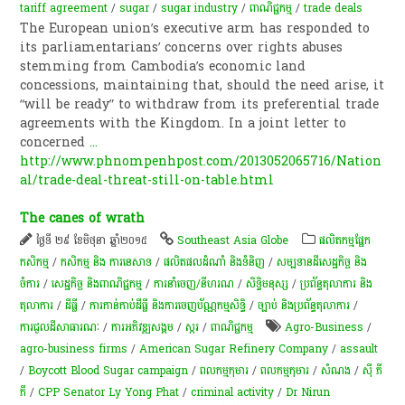
tariff agreement
/
sugar
/
sugar industry
/
ពាណិជ្ជកម្ម
/
trade deals
The European union’s executive arm has responded to
its parliamentarians’ concerns over rights abuses
stemming from Cambodia’s economic land
concessions, maintaining that, should the need arise, it
“will be ready” to withdraw from its preferential trade
agreements with the Kingdom. In a joint letter to
concerned
...
http://www.phnompenhpost.com/2013052065716/Nation
al/trade-deal-threat-still-on-table.html
The canes of wrath
ថ្ងៃទី ២៩ ខែមិថុនា ឆ្នាំ២០១៥
Southeast Asia Globe
​ផលិតកម្ម​ផ្នែក​
កសិកម្ម​
/
កសិកម្ម​ និង​ ការ​នេ​សាទ​
/
ផលិតផលដំណាំ និងទំនិញ
/
សម្បទានដីសេដ្ឋកិច្ច និង
ចំការ
/
សេដ្ឋកិច្ច និងពាណិជ្ជកម្ម
/
ការនាំចេញ/នីហរណ
/
សិទ្ធិមនុស្ស
/
ប្រព័ន្ធតុលាការ និង
តុលាការ
/
ដីធ្លី
/
ការកាន់កាប់​ដីធ្លី និង​ការចេញ​ប័ណ្ណកម្មសិទ្ធិ​
/
ច្បាប់ និងប្រព័ន្ធតុលាការ
/
ការជួលដីសាធារណៈ
/
ការ​អភិវឌ្ឍ​សង្គម
/
​ស្ករ
/
ពាណិជ្ជកម្ម
Agro-Business
/
agro-business firms
/
American Sugar Refinery Company
/
assault
/
Boycott Blood Sugar campaign
/
ពលកម្ម​កុមារ
/
ពលកម្ម​កុមារ​
/
សំណង
/
ស៊ី ភី
ភី
/
CPP Senator Ly Yong Phat
/
criminal activity
/
Dr Nirun