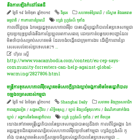
នឹង​ការ​ឡើង​កំ​ដៅ​ផែនដី​
ថ្ងៃទី ១៩ ខែមិថុនា ឆ្នាំ២០១៥
វីអូអេ
សហគមន៍ព្រៃឈើ
/
បរិស្ថាន និងធនធាន
ធម្មជាតិ
/
ការការពារព្រៃឈើ
ហ្សង់ ហ្វ្រង់ស័រ កូតាំង
​កាលពី​ថ្ងៃ​ពុធ​ ឯកអគ្គរដ្ឋទូត​សហភាព​អឺរ៉ុប​ បាន​ស្នើ​ឲ្យ​រដ្ឋាភិបាល​នៃ​ប្រទេស​កម្ពុជា​
ជួយ​ប្រយុទ្ធ​ប្រឆាំង​នឹង​ការ​ប្រែប្រួល​អាកាសធាតុ​ ដោយ​កាត់​បន្ថយ​បទបញ្ជា​ដែល​
មិន​ចាំបាច់​សម្រាប់​សហគមន៍​ ដែល​ចង់​បង្កើត​ជា​ក្រុមការងារ​ ដើម្បី​ការពារ​ព្រៃ​
សេស​សល់​របស់​ប្រទេស​នេះ​។​
...

ហ៊ុល រស្មី
http://www.voacambodia.com/content/eu-rep-says-
community-forresters-can-help-against-global-
warming/2827806.html
មន្ត្រី​ការទូត​សហភាព​អឺរ៉ុប​ស្វាគមន៍​សេចក្តីព្រាងច្បាប់​អង្គការ​មិនមែន​រដ្ឋាភិបាល​
ចម្រូងចម្រាស​របស់​កម្ពុជា​
ថ្ងៃទី ១៨ ខែមិថុនា ឆ្នាំ២០១៥
Shanghai Daily
សមាគម និងក្រុមសមាជិក
ភាពផ្សេងទៀត
/
សង្គមស៊ីវិល
/
សិទ្ធិមនុស្ស
/
ច្បាប់ និងប្រព័ន្ធតុលាការ
/
ដំណើរការតាក់តែង
ច្បាប់
/
អង្គការមិនមែនរដ្ឋាភិបាល
ហ្សង់ ហ្វ្រង់ស័រ កូតាំង
/
កៅ គឹមហួន
យោង​ទៅ​តាម​មន្ត្រី​រដ្ឋាភិបាល​នៃ​ប្រទេស​កម្ពុជា​បាន​ឲ្យ​ដឹង​ថា​ កាលពី​ថ្ងៃ​អង្គារ​ ឯក​
អគ្គ​រដ្ឋទូត​ជិត​ផុត​អាណត្តិ​របស់​សហភាព​អឺរ៉ុប​ប្រចាំ​នៅ​កម្ពុជា​ ហ្ស​ង់​ហ្វ្រ​ង់​ស័​រ​ កូ​
តាំង​ បាន​​ស្វាគមន៍​សេចក្តីសម្រេច​ចិត្ត​របស់​រដ្ឋាភិបាល​នៃ​ប្រទេស​កម្ពុជា
...