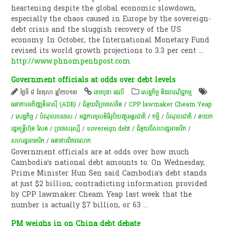
heartening despite the global economic slowdown,
especially the chaos caused in Europe by the sovereign-
debt crisis and the sluggish recovery of the US
economy. In October, the International Monetary Fund
revised its world growth projections to 3.3 per cent
...
http://www.phnompenhpost.com
Government officials at odds over debt levels
ថ្ងៃទី ៨ ខែតុលា ឆ្នាំ២០១៣
ខេមបូឌា ដេលី
សេដ្ឋកិច្ច និងពាណិជ្ជកម្ម
ធនាគារអភិវឌ្ឍន៏អាស៊ី (ADB)
/
ជំនួយពីប្រទេសចិន
/
CPP lawmaker Cheam Yeap
/
សេដ្ឋកិច្ច
/
បំណុលបរទេស
/
អង្គការមូលនិធិរូបិយវត្ថុអន្តរជាតិ
/
កម្ចី​
/
បំណុលជាតិ
/
នាយក
រដ្ឋមន្ត្រីហ៊ុន សែន
/
ប្រទេសរុស្សី
/
sovereign debt
/
ជំនួយពីសហរដ្ឋអាមេរិក
/
សហរដ្ឋអាមេរិក
/
ធនាគារពិភពលោក
Government officials are at odds over how much
Cambodia’s national debt amounts to. On Wednesday,
Prime Minister Hun Sen said Cambodia’s debt stands
at just $2 billion, contradicting information provided
by CPP lawmaker Cheam Yeap last week that the
number is actually $7 billion, or 63
...
PM weighs in on China debt debate