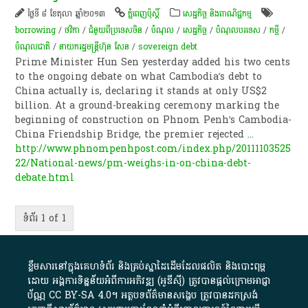
ថ្ងៃទី ៨ ខែតុលា ឆ្នាំ២០១៣
ភ្នំពេញប៉ុស្តិ៍
សេដ្ឋកិច្ច និងពាណិជ្ជកម្ម
borrowing
/
ថវិកា
/
ជំនួយពីប្រទេសចិន
/
បំណុល
/
សេដ្ឋកិច្ច
/
បំណុលបរទេស
/
កម្ចី​
/
បំណុលជាតិ
/
នាយករដ្ឋមន្ត្រីហ៊ុន សែន
/
sovereign debt
Prime Minister Hun Sen yesterday added his two cents
to the ongoing debate on what Cambodia’s debt to
China actually is, declaring it stands at only US$2
billion. At a ground-breaking ceremony marking the
beginning of construction on Phnom Penh’s Cambodia-
China Friendship Bridge, the premier rejected
...
http://www.phnompenhpost.com/index.php/20111103525
22/National-news/pm-weighs-in-on-china-debt-
debate.html
ទំព័រ 1 of 1
ខ្លឹមសារ​នៅ​ក្នុង​គេហទំព័រ និង​គ្រប់​ស្នា​ដៃ​ដើម​ដែល​ផលិត​ និង​បោះពុម្ព​
ដោយ​ អង្គការ​ទិន្នន័យ​អំពី​ការអភិវឌ្ឍ​​ (អូ​ឌី​ស៊ី)​ ត្រូវ​បាន​ផ្តល់​ក្រោម​អាជ្ញា
ប័ណ្ណ​
CC BY-SA 4.0
។​ អត្ថបទ​ព័ត៌មាន​សង្ខេប​ ត្រូវ​បាន​ដកស្រង់​