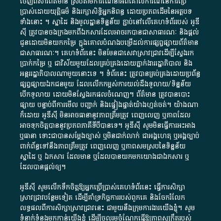
ចេញពី​សារព័ត៌មាន ស្របតាមការ​ណែនាំ​អំពី​គោលការណ៍​នៃ​ការ​ប្រើ
ប្រាស់​ដោយ​យុត្តិធម៌​ និង​រក្សាសិទ្ធិអ្នកនិពន្ធ ដោយ​ប្រភពដើម​នៃ​​អត្ថបទ
ទាំង​នោះ​ ។​ ស្នាដៃ​ និង​មូលដ្ឋាន​ទិន្នន័យ ​ភ្ជាប់​នៅ​លើ​គេហទំព័រ​របស់​ អូ​ឌី​
ស៊ី​ ត្រូវ​បាន​ចងក្រង​មក​ពី​ឯកសារ​ដែល​អាច​រក​បានជា​សាធារណៈ​ និង​ផ្តល់​
ជូន​ដោយ​មិន​យក​កម្រៃ​ ក្នុង​គោលបំណង​បម្រើ​ដល់ការ​ផ្សព្វផ្សាយ​ព័ត៌មាន​
ជា​សាធារណៈ​។​ គេហទំព័រ​នេះ​ មិនមែន​ជា​សេវា​ស្រាវជ្រាវ​ដើម្បី​ស្វែងរក
ប្រាក់​កម្រៃ​ ឬ​ ជា​វិស័យ​មួយ​ដែល​គ្រប់គ្រង​ដោយ​ភ្នាក់ងារ​រដ្ឋាភិបាល​ និង ​
អន្តររដ្ឋាភិបាល​ណាមួយ​នោះ​ទេ ​។​ ទំព័រ​នេះ​ ត្រូវ​បាន​គ្រប់គ្រង​ដោយ​ប្រព័ន្ធ​
ផ្សព្វផ្សាយ​ឯកជន​មួយ​ ដែល​លើកកម្ពស់​ការ​យល់​ដឹង​ទូលាយ​/​ទិន្នន័យ​
បើក​ទូលាយ​ ដោយ​មិនស្វែង​រក​ផល​ចំណេញ​។​ ព័ត៌មាន​ ត្រូវ​បាន​បោះ
ផ្សាយ​ បន្ទាប់​ពី​ការ​មើល​ បញ្ជាក់​ និង​ផ្ទៀងផ្ទាត់​យ៉ាង​ហ្មត់ចត់​។​ យ៉ាងណា​
ក៏​ដោយ​ អូ​ឌី​ស៊ី​ មិន​អាច​ធានា​នូវ​ភាព​ត្រឹមត្រូវ​ ពេញលេញ​ ឬ​ភាព​ដែល​
អាច​ទុកចិត្ត​បាននូវ​ប្រភព​ភាគី​ទី​បី​បាន​ទេ​។​ អូ​ឌី​ស៊ី​ សូម​មិន​ធ្វើការ​អះអាង​
ឬ​ធានា​ ទោះជា​បាន​សម្តែង​ច្បាស់​ ឬ​មិន​ជាក់លាក់​ ជា​អង្គហេតុ​ ឬ​អង្គច្បាប់​
ពាក់ព័ន្ធ​ទៅ​នឹង​ភាព​ត្រឹមត្រូវ​ ពេញលេញ​ ឬ​ភាព​សម​ស្រប​នៃ​ទិន្នន័យ​
ស្នាដៃ​ ឬ​ ឯកសារ​ ដែល​មាន​ ឬ​ដែល​បាន​យក​មក​យោង​ជា​ឯកសារ​ ឬ​
ដែល​បាន​ផ្តល់​ឲ្យ​។
អូឌីស៊ី សូមលើកទឹកចិត្តឱ្យអ្នកប្រើប្រាស់គេហទំព័រនេះ ធ្វើការសិក្សា
ស្រាវជ្រាវបន្ថែមទៀត ដើម្បីគាំទ្រកិច្ចការ​របស់ពួកគេ និងចែករំលែក
លទ្ធផលពីការសិក្សាស្រាវជ្រាវនេះ ជាមួយនឹងក្រុមការងារយើងខ្ញុំ។ សូម
ទំនាក់ទំនងមកកាន់យើងខ្ញុំ
ដើម្បីចូលរួមចំណែកធ្វើឱ្យភាពសុក្រឹតរបស់