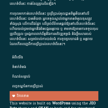
គេហទំព័នេះ កាន់តែល្អប្រសើរឡើង។
ការចូលមកកាន់គេហទំព័រនេះ ឬប្រើប្រាស់មូលដ្ឋានទិន្នន័យនៅលើ
គេហទំព័រនេះ បានន័យថា អ្នកទទួលស្គាល់ថាអ្នកមានទំនួលខុសត្រូវ
ទាំងស្រុង លើការពឹងផ្អែក លើគ្រប់ព័ត៌មានផ្តល់ឱ្យនៅលើគេហទំព័រនេះ
ហើយយល់ព្រមថាអ្នកនឹងមិនបង្ករអន្តរាយ ឬ ទាមទារ​ឱ្យមានការទទួលខុស​
ត្រូវពីបុគ្គល ឬអង្គភាពពាក់ព័ន្ធនឹងការអភិវឌ្ឍទម្រង់ និងខ្លឹមសាររបស់
គេហទំព័រនេះ សម្រាប់រាល់ការបាត់បង់ ការខូចប្រយោជន៍ ឬ អន្តរាយ
ដែលកើតចេញពីការប្រើប្រាស់គេហទំព័រនេះ។
អំពី​យើង​
ទំនាក់ទំនង
កំណត់សម្គាល់
លក្ខខណ្ឌនៃការប្រើប្រាស់
វិភាគទាន
This website is built on
WordPress
using the
JEO