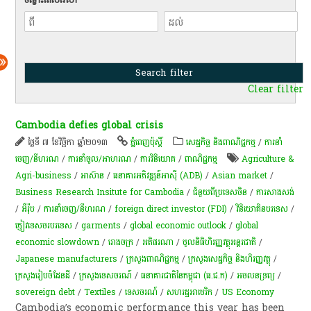
Clear filter
Cambodia defies global crisis
ថ្ងៃទី ៧ ខែវិច្ឆិកា ឆ្នាំ២០១៣
ភ្នំពេញប៉ុស្តិ៍
សេដ្ឋកិច្ច និងពាណិជ្ជកម្ម
/
ការនាំ
ចេញ/នីហរណ
/
ការនាំចូល/អាហរណ
/
ការវិនិយោគ
/
ពាណិជ្ជកម្ម
Agriculture &
Agri-business
/
អាស៊ាន
/
ធនាគារអភិវឌ្ឍន៍អាស៊ី (ADB)
/
Asian market
/
Business Research Insitute for Cambodia
/
ជំនួយពីប្រទេសចិន
/
ការសាងសង់
/
អឺរ៉ុប
/
ការនាំចេញ/នីហរណ
/
foreign direct investor (FDI)
/
វិនិយោគិនបរទេស
/
ភ្ញៀវទេសចរ​បរទេស​
/
garments
/
global economic outlook
/
global
economic slowdown
/
​រោងចក្រ
/
អតិផរណា​
/
មូលនិធិហិរញ្ញវត្ថុអន្តរជាតិ
/
Japanese manufacturers
/
ក្រសួងពាណិជ្ជកម្ម
/
ក្រសួងសេដ្ឋកិច្ច និងហិរញ្ញវត្ថុ
/
ក្រសួង​រៀបចំ​ដែន​ដី
/
ក្រសួងទេសចរណ៍
/
ធនាគារ​ជាតិ​នៃ​កម្ពុជា (ធ.ជ.ក)
/
​អចលនទ្រព្យ​
/
sovereign debt
/
Textiles
/
ទេសចរណ៍
/
សហរដ្ឋអាមេរិក
/
US Economy
Cambodia’s economic performance this year has been