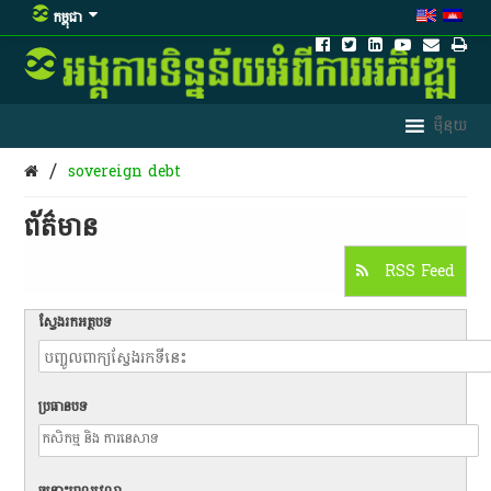
កម្ពុជា
/
sovereign debt
ព័ត៌មាន​
RSS Feed
ស្វែងរកអត្ថបទ
ប្រធានបទ
ចន្លោះពេលវេលា