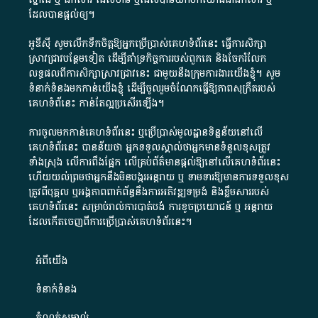
ដែល​បាន​ផ្តល់​ឲ្យ​។
អូឌីស៊ី សូមលើកទឹកចិត្តឱ្យអ្នកប្រើប្រាស់គេហទំព័រនេះ ធ្វើការសិក្សា
ស្រាវជ្រាវបន្ថែមទៀត ដើម្បីគាំទ្រកិច្ចការ​របស់ពួកគេ និងចែករំលែក
លទ្ធផលពីការសិក្សាស្រាវជ្រាវនេះ ជាមួយនឹងក្រុមការងារយើងខ្ញុំ។ សូម
ទំនាក់ទំនងមកកាន់យើងខ្ញុំ
ដើម្បីចូលរួមចំណែកធ្វើឱ្យភាពសុក្រឹតរបស់
គេហទំព័នេះ កាន់តែល្អប្រសើរឡើង។
ការចូលមកកាន់គេហទំព័រនេះ ឬប្រើប្រាស់មូលដ្ឋានទិន្នន័យនៅលើ
គេហទំព័រនេះ បានន័យថា អ្នកទទួលស្គាល់ថាអ្នកមានទំនួលខុសត្រូវ
ទាំងស្រុង លើការពឹងផ្អែក លើគ្រប់ព័ត៌មានផ្តល់ឱ្យនៅលើគេហទំព័រនេះ
ហើយយល់ព្រមថាអ្នកនឹងមិនបង្ករអន្តរាយ ឬ ទាមទារ​ឱ្យមានការទទួលខុស​
ត្រូវពីបុគ្គល ឬអង្គភាពពាក់ព័ន្ធនឹងការអភិវឌ្ឍទម្រង់ និងខ្លឹមសាររបស់
គេហទំព័រនេះ សម្រាប់រាល់ការបាត់បង់ ការខូចប្រយោជន៍ ឬ អន្តរាយ
ដែលកើតចេញពីការប្រើប្រាស់គេហទំព័រនេះ។
អំពី​យើង​
ទំនាក់ទំនង
កំណត់សម្គាល់