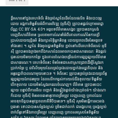
ខ្លឹមសារ​នៅ​ក្នុង​គេហទំព័រ និង​គ្រប់​ស្នា​ដៃ​ដើម​ដែល​ផលិត​ និង​បោះពុម្ព​
ដោយ​ អង្គការ​ទិន្នន័យ​អំពី​ការអភិវឌ្ឍ​​ (អូ​ឌី​ស៊ី)​ ត្រូវ​បាន​ផ្តល់​ក្រោម​អាជ្ញា
ប័ណ្ណ​
CC BY-SA 4.0
។​ អត្ថបទ​ព័ត៌មាន​សង្ខេប​ ត្រូវ​បាន​ដកស្រង់​
ចេញពី​សារព័ត៌មាន ស្របតាមការ​ណែនាំ​អំពី​គោលការណ៍​នៃ​ការ​ប្រើ
ប្រាស់​ដោយ​យុត្តិធម៌​ និង​រក្សាសិទ្ធិអ្នកនិពន្ធ ដោយ​ប្រភពដើម​នៃ​​អត្ថបទ
ទាំង​នោះ​ ។​ ស្នាដៃ​ និង​មូលដ្ឋាន​ទិន្នន័យ ​ភ្ជាប់​នៅ​លើ​គេហទំព័រ​របស់​ អូ​ឌី​
ស៊ី​ ត្រូវ​បាន​ចងក្រង​មក​ពី​ឯកសារ​ដែល​អាច​រក​បានជា​សាធារណៈ​ និង​ផ្តល់​
ជូន​ដោយ​មិន​យក​កម្រៃ​ ក្នុង​គោលបំណង​បម្រើ​ដល់ការ​ផ្សព្វផ្សាយ​ព័ត៌មាន​
ជា​សាធារណៈ​។​ គេហទំព័រ​នេះ​ មិនមែន​ជា​សេវា​ស្រាវជ្រាវ​ដើម្បី​ស្វែងរក
ប្រាក់​កម្រៃ​ ឬ​ ជា​វិស័យ​មួយ​ដែល​គ្រប់គ្រង​ដោយ​ភ្នាក់ងារ​រដ្ឋាភិបាល​ និង ​
អន្តររដ្ឋាភិបាល​ណាមួយ​នោះ​ទេ ​។​ ទំព័រ​នេះ​ ត្រូវ​បាន​គ្រប់គ្រង​ដោយ​ប្រព័ន្ធ​
ផ្សព្វផ្សាយ​ឯកជន​មួយ​ ដែល​លើកកម្ពស់​ការ​យល់​ដឹង​ទូលាយ​/​ទិន្នន័យ​
បើក​ទូលាយ​ ដោយ​មិនស្វែង​រក​ផល​ចំណេញ​។​ ព័ត៌មាន​ ត្រូវ​បាន​បោះ
ផ្សាយ​ បន្ទាប់​ពី​ការ​មើល​ បញ្ជាក់​ និង​ផ្ទៀងផ្ទាត់​យ៉ាង​ហ្មត់ចត់​។​ យ៉ាងណា​
ក៏​ដោយ​ អូ​ឌី​ស៊ី​ មិន​អាច​ធានា​នូវ​ភាព​ត្រឹមត្រូវ​ ពេញលេញ​ ឬ​ភាព​ដែល​
អាច​ទុកចិត្ត​បាននូវ​ប្រភព​ភាគី​ទី​បី​បាន​ទេ​។​ អូ​ឌី​ស៊ី​ សូម​មិន​ធ្វើការ​អះអាង​
ឬ​ធានា​ ទោះជា​បាន​សម្តែង​ច្បាស់​ ឬ​មិន​ជាក់លាក់​ ជា​អង្គហេតុ​ ឬ​អង្គច្បាប់​
ពាក់ព័ន្ធ​ទៅ​នឹង​ភាព​ត្រឹមត្រូវ​ ពេញលេញ​ ឬ​ភាព​សម​ស្រប​នៃ​ទិន្នន័យ​
ស្នាដៃ​ ឬ​ ឯកសារ​ ដែល​មាន​ ឬ​ដែល​បាន​យក​មក​យោង​ជា​ឯកសារ​ ឬ​