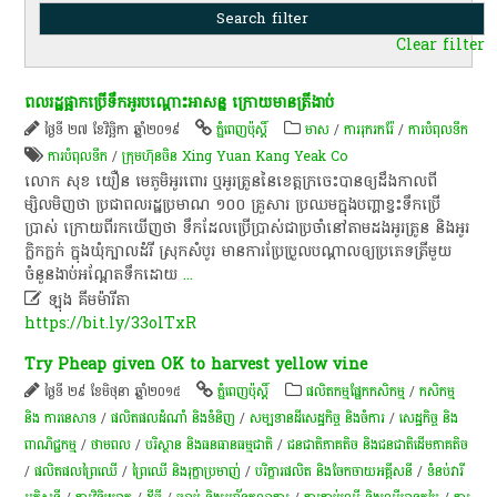
Clear filter
ពលរដ្ឋ​ផ្អាក​ប្រើ​ទឹកអូរ​បណ្ដោះអាសន្ន ក្រោយ​មាន​ត្រី​ងាប់
ថ្ងៃទី ២៧ ខែវិច្ឆិកា ឆ្នាំ២០១៩
ភ្នំពេញប៉ុស្តិ៍
មាស
/
ការរុករករ៉ែ
/
ការបំពុលទឹក
ការបំពុលទឹក
/
ក្រុមហ៊ុន​ចិន Xing Yuan Kang Yeak Co
លោក សុខ យឿន មេភូមិ​អូរពោរ​ ឬ​អូរត្រូន​នៃ​ខេត្តក្រចេះ​បាន​ឲ្យ​ដឹង​កាលពី​
ម្សិលមិញ​ថា ប្រជាពលរដ្ឋ​ប្រមាណ​ ១០០ ​គ្រួសារ​ ប្រឈម​ក្នុង​បញ្ហា​ខ្វះ​ទឹក​ប្រើ
ប្រាស់ ក្រោយពី​រកឃើញ​ថា ទឹក​ដែល​ប្រើប្រាស់​ជាប្រចាំ​នៅតាម​ដង​អូរត្រូន និង​អូរ​
ក្លិកក្លក់ ក្នុង​ឃុំ​ក្បាលដំរី ស្រុក​សំបូរ មាន​ការប្រែប្រួល​បណ្ដាល​ឲ្យ​ប្រភេទ​ត្រី​មួយ​
ចំនួន​ងាប់​អណ្ដែត​ទឹក​ដោយ
...

ឡុង គីមម៉ារីតា
https://bit.ly/33olTxR
Try Pheap given OK to harvest yellow vine
ថ្ងៃទី ២៩ ខែមិថុនា ឆ្នាំ២០១៥
ភ្នំពេញប៉ុស្តិ៍
​ផលិតកម្ម​ផ្នែក​កសិកម្ម​
/
កសិកម្ម​
និង​ ការ​នេ​សាទ​
/
ផលិតផលដំណាំ និងទំនិញ
/
សម្បទានដីសេដ្ឋកិច្ច និងចំការ
/
សេដ្ឋកិច្ច និង
ពាណិជ្ជកម្ម
/
ថាមពល
/
បរិស្ថាន និងធនធានធម្មជាតិ
/
ជនជាតិភាគតិច និងជនជាតិដើមភាគតិច
/
​ផលិតផល​ព្រៃឈើ​
/
ព្រៃឈើ និងរុក្ខាប្រមាញ់
/
បរិក្ខារផលិត និងចែកចាយអគ្គីសនី
/
ទំនប់​វា​រី​