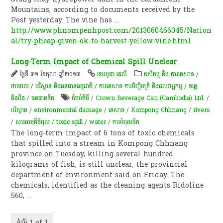
Mountains, according to documents received by the
Post yesterday. The vine has
...
http://www.phnompenhpost.com/2013060466045/Nation
al/try-pheap-given-ok-to-harvest-yellow-vine.html
Long-Term Impact of Chemical Spill Unclear
ថ្ងៃទី ៣១ ខែតុលា ឆ្នាំ២០១៣
ខេមបូឌា ដេលី
កសិកម្ម​ និង​ ការ​នេ​សាទ​
/
ថាមពល
/
បរិស្ថាន និងធនធានធម្មជាតិ
/
ការនេសាទ ការចិញ្ចឹមត្រី និងជលវប្បកម្ម
/
ទន្លេ
និងបឹង
/
​ធនធាន​ទឹក​
កំពប់គីមី
/
Crown Beverage Can (Cambodia) Ltd.
/
បរិស្ថាន
/
environmental damage
/
នេសាទ
/
Kompong Chhnang
/
rivers
/
សារធាតុគីមីពុល
/
toxic spill
/
water
/
ការបំពុលទឹក
The long-term impact of 6 tons of toxic chemicals
that spilled into a stream in Kompong Chhnang
province on Tuesday, killing several hundred
kilograms of fish, is still unclear, the provincial
department of environment said on Friday. The
chemicals, identified as the cleaning agents Ridoline
560,
...
ទំព័រ 1 of 1