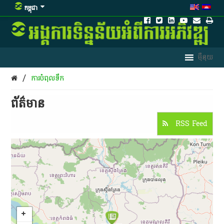
កម្ពុជា
/
ការបំពុលទឹក
ព័ត៌មាន​
RSS Feed