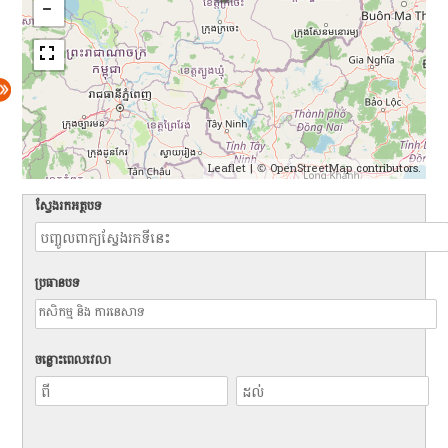
Leaflet
| ©
OpenStreetMap
contributors.
ស្វែងរកអត្ថបទ
ប្រធានបទ
ចន្លោះពេលវេលា