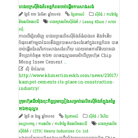
រោងចក្រស៊ីម៉ងត៍ខេត្តកំពតចាប់ផ្តើមការសាងសង់
ថ្ងៃទី ២២ ខែមីនា ឆ្នាំ២០១៦
ខ្មែរថាមស៍
​ស៊ីម៉ង់​
/
ការកែច្នៃ
និងផលិតផលរ៉ែ
រោងចក្រផលិតស៊ីម៉ង់ត៍
/
Leang Khun
/
សាយ
ឈុំ
កាលពី​ម្សិលមិញ​ ​រោងចក្រ​ផលិត​ស៊ីម៉ងត៍​ធំ​ជាងគេ​ និង​ទំនើប​
បំផុត​នៅ​កម្ពុជា​ដែល​នឹង​ត្រូវ​បាន​សាងសង់​នៅ​ក្នុង​ខេត្តកំពត​ បាន​
ចាប់ផ្តើម​ដំណើរការ​សាងសង់​ហើយ​ ដោយ​មានការ​វិនិយោគ​ជា​
ទឹកប្រាក់​ចំនួន​ ២៦២​ លាន​ដុល្លារ​អា​មេ​រិ​ក​ពី​ក្រុមហ៊ុន​ Chip​
Mong​ Insee​ Cement
...

ស៊ុំ ម៉ាណែត
http://www.khmertimeskh.com/news/23017/
kampot-cements-its-place-in-construction-
industry/
ក្រុមហ៊ុន​ជីប​ម៉ុង​ចុះ​កិច្ចព្រមព្រៀង​សម្រាប់​ផលិត​ស៊ីម៉ងត៍​ក្នុង​តម្លៃ​
២៦២​ដុល្លារ​
ថ្ងៃទី ៧ ខែធ្នូ ឆ្នាំ២០១៥
ខ្មែរថាមស៍
​ស៊ីម៉ង់​
/
វិស័យ
ឧស្សាហកម្ម
/
ការផលិត​
/
ការកែច្នៃ និងផលិតផលរ៉ែ
រោងចក្រផលិត
ស៊ីម៉ង់ត៍
/
CITIC Heavy Industries Co. Ltd.