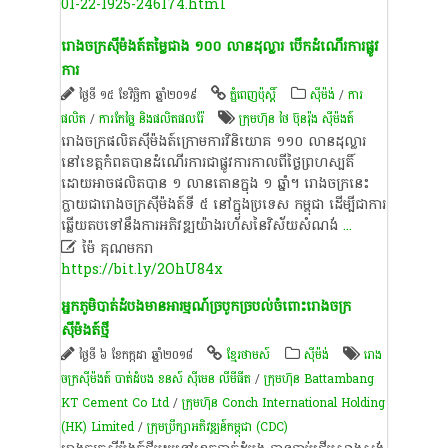
01-22-1925-246174.html
រោងចក្រ​ស៊ីម៉ងត៍​តម្លៃ​ជាង ១០០ ​លាន​ដុល្លារ​ បើក​ដំណើរការ​ផ្លូវ
ការ
ថ្ងៃទី ១៥ ខែវិច្ឆិកា ឆ្នាំ២០១៩
ភ្នំពេញប៉ុស្តិ៍
​ស៊ីម៉ង់​
/
ការ
ផលិត​
/
ការកែច្នៃ និងផលិតផលរ៉ែ
ក្រុមហ៊ុន​ ថៃ ប៊ុនរ៉ុង ស៊ីម៉ងត៍
រោងចក្រ​ផលិត​ស៊ីម៉ងត៍​ក្រោម​ការវិនិយោគ​ ១១០ ​លាន​ដុល្លារ​
នៅ​ខេត្ត​កំពត​បាន​ដំណើរការ​ជា​ផ្លូវការ​កាលពី​ថ្ងៃ​ព្រហស្បតិ៍
ដោយ​អាច​ផលិត​បាន ១ ​លាន​តោន​ក្នុង​ ១ ​ឆ្នាំ​។ រោងចក្រ​នេះ​
ក្លាយជា​រោងចក្រ​ស៊ីម៉ងត៍​ទី​ ៥ នៅក្នុង​ប្រទេស ​កម្ពុជា ដើម្បី​ជាការ​
ឆ្លើយតប​ទៅ​នឹង​ការអភិវឌ្ឍ​យ៉ាង​រហ័ស​នៃ​វិស័យ​សំណង់
...

ម៉ៃ គុណមករា
https://bit.ly/2OhU84x
អ្នក​ភូមិ​បាត់ដំបង​មាន​អារម្មណ៍​ច្របូកច្របល់​ចំពោះ​រោងចក្រ​
ស៊ីម៉ងត៍​ថ្មី​
ថ្ងៃទី ៦ ខែកក្កដា ឆ្នាំ២០១៨
ខ្មែរថាមស៍
​ស៊ីម៉ង់​
រោង
ចក្រ​ស៊ីម៉ងត៍ បាត់ដំបង ខន​ស៍ ស៊ី​មេន លី​មី​ធី​ត
/
ក្រុមហ៊ុន Battambang
KT Cement Co Ltd
/
ក្រុមហ៊ុន Conch International Holding
(HK) Limited
/
ក្រុម​ប្រឹក្សា​អភិវឌ្ឍន៍​​កម្ពុជា ​(​CDC​)