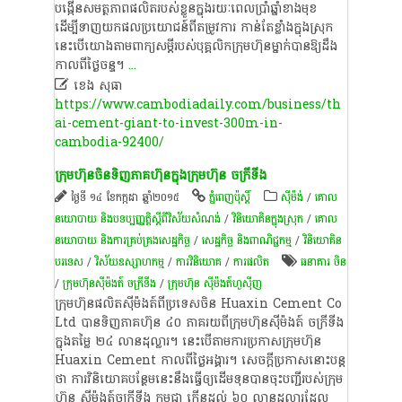
បង្កើនសមត្ថភាពផលិតរបស់ខ្លួនក្នុងរយៈពេលប្រាំឆ្នាំខាងមុខ
ដើម្បីទាញយកផលប្រយោជន៍ពីតម្រូវការ កាន់តែខ្លាំងក្នុងស្រុក
នេះបើយោងតាមពាក្យសម្តីរបស់បុគ្គលិកក្រុមហ៊ុនម្នាក់បានឱ្យដឹង
កាលពីថ្ងៃចន្ទ។
...

ខេង​ សុធា​
https://www.cambodiadaily.com/business/th
ai-cement-giant-to-invest-300m-in-
cambodia-92400/
ក្រុមហ៊ុន​ចិន​ទិញ​ភាគ​ហ៊ុន​ក្នុង​ក្រុមហ៊ុន ចក្រី​ទីង
ថ្ងៃទី ១៤ ខែកក្កដា ឆ្នាំ២០១៥
ភ្នំពេញប៉ុស្តិ៍
​ស៊ីម៉ង់​
/
គោល
នយោបាយ និងបទប្បញ្ញត្តិស្តីពីវិស័យសំណង់
/
វិនិយោគិនក្នុងស្រុក
/
គោល
នយោបាយ និងការគ្រប់គ្រងសេដ្ឋកិច្ច
/
សេដ្ឋកិច្ច និងពាណិជ្ជកម្ម
/
វិនិយោគិន
បរទេស
/
វិស័យឧស្សាហកម្ម
/
ការវិនិយោគ
/
ការផលិត​
​ធនាគារ ចិន
/
ក្រុមហ៊ុន​ស៊ីម៉ងត៍ ចក្រី​ទីង
/
ក្រុមហ៊ុន ស៊ីម៉ងត៍ហួស៊ីញ
ក្រុមហ៊ុន​ផលិត​ស៊ីម៉ងត៍​ពី​ប្រទេស​ចិន Huaxin Cement Co
Ltd បាន​ទិញ​ភាគ​ហ៊ុន ៤០ ភាគរយ​ពី​ក្រុមហ៊ុន​ស៊ីម៉ងត៍ ចក្រី​ទីង
ក្នុង​តម្លៃ ២៤ លាន​ដុល្លារ។ នេះ​បើ​តាម​ការ​ប្រកាស​ក្រុមហ៊ុន
Huaxin Cement កាល​ពីថ្ងៃ​អង្គារ។ សេចក្តី​ប្រកាស​នោះ​បន្ត​
ថា ការ​វិនិយោគ​បន្ថែម​នេះ​នឹង​ធ្វើ​ឲ្យ​ដើម​ទុន​បាន​ចុះ​បញ្ជី​របស់​ក្រុម
ហ៊ុន ស៊ីម៉ងត៍​ចក្រី​ទីង កម្ពុជា កើន​ដល់ ៦០ លាន​ដុល្លារ​ដែល​