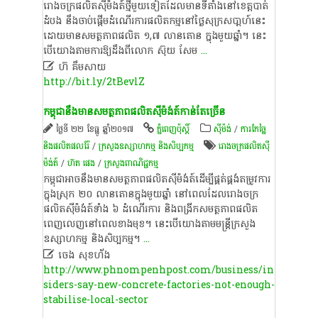
​រោងចក្រ​ផលិត​ស៊ីម៉ងត៍​ថ្មី​មួយទៀត​ដែល​មា​នទី​តាំងនៅ​ខេត្តបាត់
ដំបង​ នឹង​ចាប់ផ្ដើម​ដំណើរការ​ផលិតកម្ម​នៅ​ថ្ងៃ​សុក្រ​សបា្ត​ហ៍​នេះ​
ដោយ​មាន​សមត្ថភាព​ផលិត​ ១,៧​ លាន​តោន​ ក្នុង​មួយ​ឆ្នាំ​។​ នេះ​
បើ​យោង​តាម​ការ​ឱ្យ​ដឹង​ពី​លោក​ ស៊ុ​យ​ សែ​ម
...

ហ៊ គឹមសាយ
http://bit.ly/2tBevlZ
កម្ពុជានឹងមានសមត្ថភាពផលិតស៊ីម៉ង់ត៍កាន់តែច្រើន
ថ្ងៃទី ២២ ខែធ្នូ ឆ្នាំ២០១៧
ភ្នំពេញប៉ុស្តិ៍
​ស៊ីម៉ង់​
/
ការកែច្នៃ
និងផលិតផលរ៉ែ
/
ក្រសួងឧស្សាហកម្ម និងសិប្បកម្ម
រោងចក្រផលិតស៊ី
ម៉ង់ត៍
/
ហ៊ត​ ផេង
/
ក្រសួងពាណិជ្ជកម្ម
កម្ពុជាអាចនឹងមានសមត្ថភាពផលិតស៊ីម៉ង់ត៍ដើម្បីផ្គត់ផ្គង់តម្រូវការ
ក្នុងស្រុក ២០ លានតោនក្នុងមួយឆ្នាំ នៅពេលដែលរោងចក្រ
ផលិតស៊ីម៉ង់ត៍ទាំង ៦ ដំណើរការ និងពង្រីកសមត្ថភាពផលិត
ពេញលេញនៅពេលខាងមុខ។ នេះបើយោងតាមមន្រ្តីក្រសួង
ឧស្សាហកម្ម និងសិប្បកម្ម។
...

ចេង សុខហ័ង
http://www.phnompenhpost.com/business/in
siders-say-new-concrete-factories-not-enough-
stabilise-local-sector