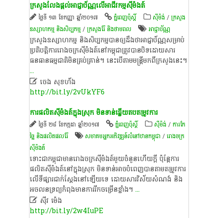
ក្រសួង​លែង​ផ្តល់​អាជ្ញាប័ណ្ណ​លើ​អាជីវកម្ម​ស៊ីម៉ងត៍
ថ្ងៃទី ១៣ ខែកញ្ញា ឆ្នាំ២០១៧
ភ្នំពេញប៉ុស្តិ៍
​ស៊ីម៉ង់​
/
ក្រសួង
ឧស្សាហកម្ម និងសិប្បកម្ម
/
ក្រសួងរ៉ែ និងថាមពល
អាជ្ញាប័ណ្ណ
ក្រសួង​ឧស្សាហកម្ម និង​សិប្បកម្ម​បាន​ឲ្យ​ដឹង​ថា​អាជ្ញាប័ណ្ណ​សម្រាប់​
ប្រតិបត្តិការ​រោងចក្រ​ស៊ីម៉ងត៍​នៅ​កម្ពុជា​ត្រូវ​បាន​បិទ​ដោយសារ​
ធនធាន​ធម្មជាតិ​មិន​គ្រប់គ្រាន់​។ នេះ​បើ​តាម​មន្ដ្រី​មកពី​ក្រសួង​នេះ​។
...

ចេង សុខហ័ង
http://bit.ly/2vUkYF6
ការ​ផលិត​ស៊ីម៉ងត៍​ក្នុង​ស្រុក ​មិន​ទាន់​ឆ្លើយ​តប​តម្រូវ​ការ
ថ្ងៃទី ២៨ ខែកក្កដា ឆ្នាំ២០១៧
ភ្នំពេញប៉ុស្តិ៍
​ស៊ីម៉ង់​
/
ការកែ
ច្នៃ និងផលិតផលរ៉ែ
សមាគម​អ្នក​អភិវឌ្ឍន៍​លំនៅឋាន​កម្ពុជា
/
រោងចក្រ​
ស៊ីម៉ងត៍​
ទោះជា​កម្ពុជា​មាន​រោងចក្រ​ស៊ីម៉ងត៍​មួយ​ចំនួន​ហើយ​ក្តី ប៉ុន្តែ​ការ​
ផលិត​ស៊ីម៉ងត៍​នៅ​ក្នុង​ស្រុក មិន​ទាន់​អាច​បំពេញ​បាន​តាម​តម្រូវការ​
លើ​ទីផ្សារ​ជាក់​ស្តែង​នៅ​ឡើយ​ទេ ដោយ​សារ​វិស័យ​សំណង់ និង​
អចលនទ្រព្យ​កំពុង​មាន​ការ​រីកចម្រើន​ខ្លាំង​។
...

ស៊ីវ ម៉េង
http://bit.ly/2w4IuPE