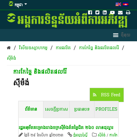
កម្ពុជា
/
/
/
/
វិស័យឧស្សាហកម្ម
ការផលិត​
ការកែច្នៃ និងផលិតផលរ៉ែ
​ស៊ីម៉ង់​
ការកែច្នៃ និងផលិតផលរ៉ែ
​ស៊ីម៉ង់​
RSS Feed
ព័ត៌មាន
សេចក្តីប្រកាស
ប្រធានបទ
PROFILES
រដ្ឋ​អនុម័ត​គម្រោង​រោងចក្រ​ស៊ីម៉ងត៍​តម្លៃ​ជិត​ ២៦០​ លាន​ដុល្លារ​
ថ្ងៃទី ២៩ ខែសីហា ឆ្នាំ២០២៣
ភ្នំពេញប៉ុស្តិ៍
​ស៊ីម៉ង់​
/
ការកែ