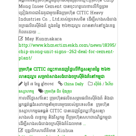
អង្គភាព​នៃ​ក្រុមហ៊ុន​ក្នុងស្រុក​ជីប​ម៉ុង​គ្រុប​ឈ្មោះ​ក្រុមហ៊ុន​ Chip​
Mong​ Insee​ Cement បាន​ចុះហត្ថលេខា​លើ​កិច្ចព្រម
ព្រៀង​ភាព​ជា​ដៃគូ​ជាមួយនឹង​ក្រុមហ៊ុន​ CITIC​ Heavy​
Industries​ Co.​ ,​ Ltd.​របស់​ប្រទេស​ចិន​ ដើម្បី​សាងសង់​រោង
ចក្រ​ផលិត​ស៊ីម៉ងត៍​ ក្នុង​តម្លៃ​ ២៦២​ដុល្លារ​ លាន​នាក់​នៅ​ក្នុង​ខេត្ត
កំពត​ដោយ
...

May Kunmakara
http://www.khmertimeskh.com/news/18395/
chip-mong-unit-signs--262-deal-for-cement-
plant/
ក្រុមហ៊ុន​​ CITIC​ ឈ្នះ​ការ​ដេញថ្លៃ​លើ​កិច្ចសន្យា​តម្លៃ​ ២៦២​
លាន​ដុល្លារ​ សម្រាប់​សាងសង់​រោងចក្រ​ស៊ីម៉ងត៍​នៅ​កម្ពុជា​
ថ្ងៃទី ៧ ខែធ្នូ ឆ្នាំ២០១៥
China Daily
​ស៊ីម៉ង់​
/
វិស័យ
ឧស្សាហកម្ម
ក្រុមហ៊ុន ជីប ម៉ុង​គ្រុប
កាលពី​ថ្ងៃ​សៅរ៍​នេះ​ ក្រុមហ៊ុន​ផលិត​សម្ភារ​ផលិត​ស៊ីម៉ងត៍​ និង​ជា​
អ្នក​ផ្គត់ផ្គង់​សេវាកម្ម​នាំមុខ​គេ​មួយ​របស់​ប្រទេស​ចិន​ ​ក្រុមហ៊ុន​
ឧស្សាហកម្ម​ធន​ធ្ងន់​ CITIC​ បាន​ដេញថ្លៃ​ឈ្នះ​កិច្ចសន្យា​
សាងសង់​ លទ្ធកម្ម​ និង​វិស្វកម្ម​ ពី​ក្រុមហ៊ុន​សហ​ពាណិជ្ជ​កម្ពុជា​
ដើម្បី​សាងសង់​រោងចក្រ​ស៊ីម៉ងត៍​ដែល​មាន
...

បុគ្គលិកសារព័ត៌មាន Xinhua