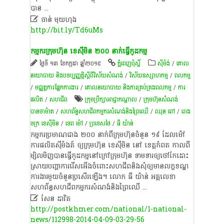
បាន
...

ចាន់ មុយហុង
http://bit.ly/Td6uMs
កម្មករ​ក្រុមហ៊ុន ខេស៊ីមិន ២០០ នាក់​ធ្វើ​កូដកម្ម
ថ្ងៃទី ១៣ ខែកក្កដា ឆ្នាំ២០១៥
ភ្នំពេញប៉ុស្តិ៍
​ស៊ីម៉ង់​
/
គោល
នយោបាយ និងបទប្បញ្ញត្តិស្តីពីវិស័យសំណង់
/
វិស័យឧស្សាហកម្ម
/
ពល​កម្ម
/
មជ្ឈត្តការផ្នែកការងារ
/
គោលនយោបាយ និងការគ្រប់គ្រងពលកម្ម
/
ការ
ផលិត​
/
សហជីព
ក្រុមប្រឹក្សាអាជ្ញាកណ្តាល
/
ក្រុមហ៊ុនសំណង់
បានចាម៉ាត
/
សហព័ន្ធ​សហជីព​កម្មករ​សំណង់​និង​ព្រៃឈើ​
/
ឈុន ពៅ
/
រោង
ចក្រ ខេស៊ីមិន
/
ទេព ម៉ៅ
/
ប្រទេសថៃ
/
ធី យ៉ាន់
កម្មករ​ប្រមាណ​ជាង ២០០ នាក់​ពី​ក្រុមហ៊ុន​ចំនួន ១៩ ដែល​ម៉ៅ
ការ​ផលិត​ស៊ីម៉ងត៍ ឲ្យ​ក្រុមហ៊ុន ខេស៊ីមិន នៅ ខេត្ត​កំពត កាល​ពី​
ម្សិលមិញ​បាន​ធ្វើ​កូដកម្ម​នៅ​ក្រៅ​ក្រុមហ៊ុន ទាមទារ​ឲ្យ​ថៅកែ​ដោះ
ស្រាយ​បញ្ហា​ការ​រើស​អើង​ចំពោះ​សហជីព​និង​សុំ​ឲ្យ​មាន​លក្ខខណ្ឌ​
ការងារ​មួយ​ចំនួន​ប្រសើរ​ឡើង។ លោក ធី យ៉ាន់ អគ្គ​លេខា​
សហព័ន្ធ​សហជីព​កម្មករ​សំណង់​និង​ព្រៃឈើ
...

សែន ដាវិត
http://postkhmer.com/national/1-national-
news/112998-2014-04-09-03-29-56