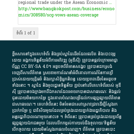
regional trade under the Asean Economic
...
http://www.bangkokpost.com/business/econo
mics/308580/scg-vows-asean-coverage
ទំព័រ 1 of 1
ខ្លឹមសារ​នៅ​ក្នុង​គេហទំព័រ និង​គ្រប់​ស្នា​ដៃ​ដើម​ដែល​ផលិត​ និង​បោះពុម្ព​
ដោយ​ អង្គការ​ទិន្នន័យ​អំពី​ការអភិវឌ្ឍ​​ (អូ​ឌី​ស៊ី)​ ត្រូវ​បាន​ផ្តល់​ក្រោម​អាជ្ញា
ប័ណ្ណ​
CC BY-SA 4.0
។​ អត្ថបទ​ព័ត៌មាន​សង្ខេប​ ត្រូវ​បាន​ដកស្រង់​
ចេញពី​សារព័ត៌មាន ស្របតាមការ​ណែនាំ​អំពី​គោលការណ៍​នៃ​ការ​ប្រើ
ប្រាស់​ដោយ​យុត្តិធម៌​ និង​រក្សាសិទ្ធិអ្នកនិពន្ធ ដោយ​ប្រភពដើម​នៃ​​អត្ថបទ
ទាំង​នោះ​ ។​ ស្នាដៃ​ និង​មូលដ្ឋាន​ទិន្នន័យ ​ភ្ជាប់​នៅ​លើ​គេហទំព័រ​របស់​ អូ​ឌី​
ស៊ី​ ត្រូវ​បាន​ចងក្រង​មក​ពី​ឯកសារ​ដែល​អាច​រក​បានជា​សាធារណៈ​ និង​ផ្តល់​
ជូន​ដោយ​មិន​យក​កម្រៃ​ ក្នុង​គោលបំណង​បម្រើ​ដល់ការ​ផ្សព្វផ្សាយ​ព័ត៌មាន​
ជា​សាធារណៈ​។​ គេហទំព័រ​នេះ​ មិនមែន​ជា​សេវា​ស្រាវជ្រាវ​ដើម្បី​ស្វែងរក
ប្រាក់​កម្រៃ​ ឬ​ ជា​វិស័យ​មួយ​ដែល​គ្រប់គ្រង​ដោយ​ភ្នាក់ងារ​រដ្ឋាភិបាល​ និង ​
អន្តររដ្ឋាភិបាល​ណាមួយ​នោះ​ទេ ​។​ ទំព័រ​នេះ​ ត្រូវ​បាន​គ្រប់គ្រង​ដោយ​ប្រព័ន្ធ​
ផ្សព្វផ្សាយ​ឯកជន​មួយ​ ដែល​លើកកម្ពស់​ការ​យល់​ដឹង​ទូលាយ​/​ទិន្នន័យ​
បើក​ទូលាយ​ ដោយ​មិនស្វែង​រក​ផល​ចំណេញ​។​ ព័ត៌មាន​ ត្រូវ​បាន​បោះ