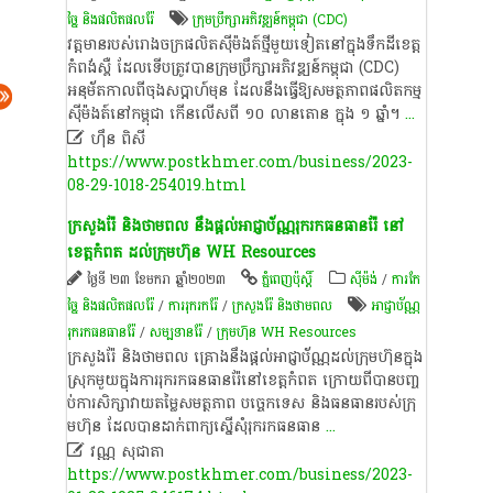
ច្នៃ និងផលិតផលរ៉ែ
ក្រុម​ប្រឹក្សា​អភិវឌ្ឍន៍​​កម្ពុជា ​(​CDC​)
​វត្តមាន​របស់​រោងចក្រ​ផលិត​ស៊ីម៉ងត៍​ថ្មី​មួយទៀត​នៅ​ក្នុង​ទឹកដី​ខេត្ត
កំពង់ស្ពឺ​ ដែល​ទើបត្រូវ​បាន​ក្រុមប្រឹក្សា​អភិវឌ្ឍន៍​កម្ពុជា​ (CDC)​
អនុម័ត​កាលពី​ចុង​ស​ប្តា​ហ៍​មុន​ ដែល​នឹង​ធ្វើ​ឱ្យ​សមត្ថភាព​ផលិតកម្ម​
ស៊ីម៉ងត៍​នៅ​កម្ពុជា​ កើន​លើស​ពី​ ១០​ លាន​តោន​ ក្នុង​ ១​ ឆ្នាំ​។
...

ហ៊ឹន ពិសី
https://www.postkhmer.com/business/2023-
08-29-1018-254019.html
ក្រសួង​រ៉ែ និងថា​មពល​ នឹង​ផ្តល់​អាជ្ញាប័ណ្ណរុក​រក​ធន​ធាន​រ៉ែ​ នៅ
ខេត្ត​កំពត ដ​ល់ក្រុ​មហ៊ុន WH Resources
ថ្ងៃទី ២៣ ខែមករា ឆ្នាំ២០២៣
ភ្នំពេញប៉ុស្តិ៍
​ស៊ីម៉ង់​
/
ការកែ
ច្នៃ និងផលិតផលរ៉ែ
/
ការរុករករ៉ែ
/
ក្រសួងរ៉ែ និងថាមពល
​អាជ្ញា​ប័ណ្ណ​​
រុក​រក​ធន​ធាន​រ៉ែ​
/
សម្បទាន​រ៉ែ
/
ក្រុម​ហ៊ុន​ ​WH Resources
ក្រសួងរ៉ែ និង​ថាមពល គ្រោង​នឹង​ផ្តល់​អាជ្ញា​ប័ណ្ណ​ដល់​ក្រុម​ហ៊ុន​ក្នុង​
ស្រុក​មួយ​ក្នុង​ការ​រុក​រក​ធន​ធាន​រ៉ែនៅខេត្ត​កំពត ក្រោយ​ពីបា​នប​ញ្ច​
ប់ការ​សិក្សា​វាយ​តម្លៃ​សម​ត្ថភាព បច្ចេក​ទេស និង​ធន​ធា​នរប​ស់ក្រុ​
មហ៊ុ​ន ដែល​បាន​ដាក់​ពា​ក្យស្នើសុំ​​រុករ​កធ​ន​ធាន
...

វណ្ណ សុជាតា
https://www.postkhmer.com/business/2023-