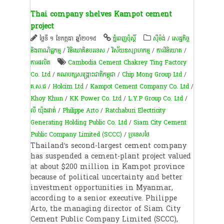
Thai company shelves Kampot cement
project
ថ្ងៃទី ១ ខែកក្កដា ឆ្នាំ២០១៥
ភ្នំពេញប៉ុស្តិ៍
​ស៊ីម៉ង់​
/
សេដ្ឋកិច្ច
និងពាណិជ្ជកម្ម
/
វិនិយោគិនបរទេស
/
វិស័យឧស្សាហកម្ម
/
ការវិនិយោគ
/
ការផលិត​
Cambodia Cement Chakrey Ting Factory
Co. Ltd
/
គណបក្សសង្គ្រោះជាតិកម្ពុជា
/
Chip Mong Group Ltd
/
គ.ស.ជ
/
Holcim Ltd
/
Kampot Cement Company Co. Ltd
/
Khoy Khun
/
KK Power Co. Ltd
/
L.Y.P Group Co. Ltd
/
លី យ៉ុងផាត់
/
Philippe Arto
/
Ratchaburi Electricity
Generating Holding Public Co. Ltd
/
Siam City Cement
Public Company Limited (SCCC)
/
ប្រទេសថៃ
Thailand’s second-largest cement company
has suspended a cement-plant project valued
at about $200 million in Kampot province
because of political uncertainty and better
investment opportunities in Myanmar,
according to a senior executive. Philippe
Arto, the managing director of Siam City
Cement Public Company Limited (SCCC),