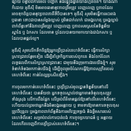
ផ្សាយ​ បន្ទាប់​ពី​ការ​មើល​ បញ្ជាក់​ និង​ផ្ទៀងផ្ទាត់​យ៉ាង​ហ្មត់ចត់​។​ យ៉ាងណា​
ក៏​ដោយ​ អូ​ឌី​ស៊ី​ មិន​អាច​ធានា​នូវ​ភាព​ត្រឹមត្រូវ​ ពេញលេញ​ ឬ​ភាព​ដែល​
អាច​ទុកចិត្ត​បាននូវ​ប្រភព​ភាគី​ទី​បី​បាន​ទេ​។​ អូ​ឌី​ស៊ី​ សូម​មិន​ធ្វើការ​អះអាង​
ឬ​ធានា​ ទោះជា​បាន​សម្តែង​ច្បាស់​ ឬ​មិន​ជាក់លាក់​ ជា​អង្គហេតុ​ ឬ​អង្គច្បាប់​
ពាក់ព័ន្ធ​ទៅ​នឹង​ភាព​ត្រឹមត្រូវ​ ពេញលេញ​ ឬ​ភាព​សម​ស្រប​នៃ​ទិន្នន័យ​
ស្នាដៃ​ ឬ​ ឯកសារ​ ដែល​មាន​ ឬ​ដែល​បាន​យក​មក​យោង​ជា​ឯកសារ​ ឬ​
ដែល​បាន​ផ្តល់​ឲ្យ​។
អូឌីស៊ី សូមលើកទឹកចិត្តឱ្យអ្នកប្រើប្រាស់គេហទំព័រនេះ ធ្វើការសិក្សា
ស្រាវជ្រាវបន្ថែមទៀត ដើម្បីគាំទ្រកិច្ចការ​របស់ពួកគេ និងចែករំលែក
លទ្ធផលពីការសិក្សាស្រាវជ្រាវនេះ ជាមួយនឹងក្រុមការងារយើងខ្ញុំ។ សូម
ទំនាក់ទំនងមកកាន់យើងខ្ញុំ
ដើម្បីចូលរួមចំណែកធ្វើឱ្យភាពសុក្រឹតរបស់
គេហទំព័នេះ កាន់តែល្អប្រសើរឡើង។
ការចូលមកកាន់គេហទំព័រនេះ ឬប្រើប្រាស់មូលដ្ឋានទិន្នន័យនៅលើ
គេហទំព័រនេះ បានន័យថា អ្នកទទួលស្គាល់ថាអ្នកមានទំនួលខុសត្រូវ
ទាំងស្រុង លើការពឹងផ្អែក លើគ្រប់ព័ត៌មានផ្តល់ឱ្យនៅលើគេហទំព័រនេះ
ហើយយល់ព្រមថាអ្នកនឹងមិនបង្ករអន្តរាយ ឬ ទាមទារ​ឱ្យមានការទទួលខុស​
ត្រូវពីបុគ្គល ឬអង្គភាពពាក់ព័ន្ធនឹងការអភិវឌ្ឍទម្រង់ និងខ្លឹមសាររបស់
គេហទំព័រនេះ សម្រាប់រាល់ការបាត់បង់ ការខូចប្រយោជន៍ ឬ អន្តរាយ
ដែលកើតចេញពីការប្រើប្រាស់គេហទំព័រនេះ។