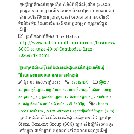
​ក្រុមប្រឹក្សាភិបាល​នៃ​ក្រុមហ៊ុន​ ​ស៊ីម៉ង់ត៍​សុីធី​សីុយ៉ា​ម​ (SCCC)​
បាន​ផ្តល់​ការ​យល់ព្រម​លើ​ការ​កាន់កាប់​ភាគហ៊ុន​ ៤០​ភាគរយ​ នៅ​
ក្នុង​ក្រុមហ៊ុន​វិនិយោគ​រួម​គ្នា​មួយ​នៅ​ប្រទេស​កម្ពុជា​ ក្រុមហ៊ុន​ស៊ី
ម៉ង់ត៍​ជីព​ម៉ុង​ ដែល​ជា​ជំហាន​ទី​១​នៅ​ក្នុង​យុទ្ធសាស្ត្រ​របស់​ខ្លួន​
ដើម្បី
...

បុគ្គលិកសារព័ត៌មាន The Nation
http://www.nationmultimedia.com/business/
SCCC-to-take-40-of-Cambodia-firm-
30269342.html
ក្រុមហ៊ុនផលិតស៊ីម៉ងត៍ធំជាងគេបំផុតរបស់ថៃគ្រោងនឹងធ្វើ
វិនិយោគទុន៣០០លានដុល្លារនៅកម្ពុជា
ថ្ងៃទី ២៥ ខែសីហា ឆ្នាំ២០១៥
ខេមបូឌា ដេលី
​ស៊ីម៉ង់​
/
ឧស្សាហកម្មនិស្សារណកម្ម
/
គោលនយោបាយនិងការគ្រប់គ្រងឧស្សាហកម្ម
និស្សរណកម្ម
/
ថ្មគ្រួសនិងចុណ្ណីសិលា
/
វិស័យឧស្សាហកម្ម
/
ការផលិត​
/
ការកែច្នៃ និងផលិតផលរ៉ែ
/
រ៉ែ ផលិតផលរ៉ែ និងទំនិញ
Cheam
Sophalmakara
/
Sery Wathana
/
ក្រុមហ៊ុន​ស៊ីម៉ង់ត៍​ស្យាម (SCG)
ក្រុមហ៊ុនផលិតស៊ីម៉ងត៍ធំជាងគេបំផុតរបស់ប្រទេសថៃ ក្រុមហ៊ុន
Siam Cement Group (SCG) គ្រោងនឹងធ្វើវិនិយោគទុន
នៅកម្ពុជា ជាទឹកប្រាក់ រហូតដល់ទៅ៣០០លានដុល្លារដើម្បី