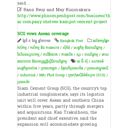
said
...

Rann Reuy and May Kunmakara
http://www.phnompenhpost.com/business/th
ai-company-shelves-kampot-cement-project
SCG vows Asean coverage
ថ្ងៃទី ៥ ខែធ្នូ ឆ្នាំ២០១៣
Bangkok Post
​ផលិតកម្ម​ផ្នែក​
កសិកម្ម​
/
កសិកម្ម​ និង​ ការ​នេ​សាទ​
/
​ស៊ីម៉ង់​
/
សេដ្ឋកិច្ច និងពាណិជ្ជកម្ម
/
វិស័យឧស្សាហកម្ម
/
ការវិនិយោគ
/
ការផលិត​
/
​ស្ករ
/
ពាណិជ្ជកម្ម
/
គោល
នយោបាយ និងបទប្បញ្ញត្តិស្តីពីពាណិជ្ជកម្ម
អេ អ៊ី ស៊ី
/
សហគមន៍​
សេដ្ឋកិច្ច​អាស៊ាន
/
ប្រទេសកម្ពុជា
/
ជំនួយពីប្រទេសចិន
/
ប្រទេសឥណ្ឌូនេស៊ី
/
industrial
/
Mitr Phol Group
/
ក្រុមហ៊ុន​ស៊ីម៉ង់ត៍​ស្យាម (SCG)
/
ប្រទេសថៃ
Siam Cement Group (SCG), the country’s top
industrial conglomerate, says its logistics
unit will cover Asean and southern China
within five years, partly through mergers
and acquisitions. Kan Trakulhoon, the
president and chief executive, said the
expansion will accommodate growing