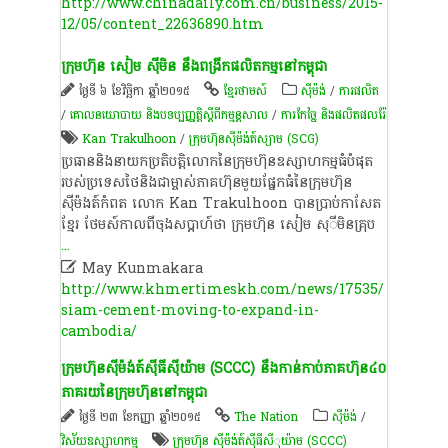
http://www.chinadaily.com.cn/business/2015-
12/05/content_22636890.htm
ក្រុមហ៊ុន​ សៀម​ ស៊ី​មិន​ នឹង​ពង្រីក​ផលិតកម្ម​នៅ​កម្ពុជា​
ថ្ងៃទី ៦ ខែវិច្ឆិកា ឆ្នាំ២០១៥
ខ្មែរថាមស៍
​ស៊ីម៉ង់​
/
ការផលិត​
/
គោលនយោបាយ និងបទប្បញ្ញត្តិស្តីពីកម្មន្តសាល
/
ការកែច្នៃ និងផលិតផលរ៉ែ
Kan Trakulhoon
/
ក្រុមហ៊ុន​ស៊ីម៉ង់ត៍​ស្យាម (SCG)
ប្រធាន​និង​នាយក​ប្រតិបត្តិ​លោក​នៃ​ក្រុមហ៊ុន​ឧស្សាហកម្ម​ធំ​បំផុត​
របស់​ប្រទេស​ថៃ​និង​ជា​ម្ចាស់​ភាគហ៊ុន​មួយ​ផ្នែក​ធំ​នៃ​ក្រុមហ៊ុន​
ស៊ីម៉ងត៍​កំពត​ លោក​ Kan​ Trakulhoon​ បាន​ប្រាប់​កាសែត​
ខ្មែរ​ ថែម​ស៍កាល​ពី​ចុង​ស​ប្តា​ហ៍​ថា​ ក្រុមហ៊ុន​ សៀម​ សុ​ី​មិន​គ្រុប
...

May Kunmakara
http://www.khmertimeskh.com/news/17535/
siam-cement-moving-to-expand-in-
cambodia/
ក្រុមហ៊ុន​​ស៊ីម៉ង់ត៍​សុីធី​សុីយ៉ា​ម​ (SCCC)​ នឹង​កាន់​កាប់ភាគហ៊ុន​៤០​
ភាគរយ​នៃ​ក្រុមហ៊ុន​នៅ​កម្ពុជា​
ថ្ងៃទី ២៣ ខែកញ្ញា ឆ្នាំ២០១៥
The Nation
​ស៊ីម៉ង់​
/
វិស័យឧស្សាហកម្ម
ក្រុមហ៊ុន​ ​ស៊ីម៉ង់ត៍​សុីធី​សីុយ៉ា​ម​ (SCCC)​