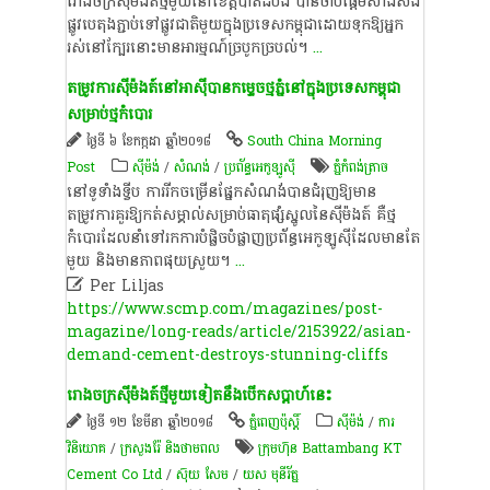
​រោងចក្រ​ស៊ីម៉ងត៍​ថ្មី​មួយ​នៅ​ខេត្តបាត់ដំបង​ បាន​ចាប់ផ្តើម​សាងសង់​
ផ្លូវ​បេតុង​ភ្ជាប់​ទៅ​ផ្លូវជាតិ​មួយ​ក្នុង​ប្រទេស​កម្ពុជា​ដោយ​ទុក​ឱ្យ​អ្នក​
រស់នៅ​ក្បែរ​នោះ​មាន​អារម្មណ៍​ច្របូកច្របល់​។​
...
​តម្រូវការ​ស៊ីម៉ងត៍​នៅ​អាស៊ី​បាន​កម្ទេច​ថ្មភ្នំ​នៅ​ក្នុង​ប្រទេស​កម្ពុជា​
សម្រាប់​ថ្មកំបោរ​
ថ្ងៃទី ៦ ខែកក្កដា ឆ្នាំ២០១៨
South China Morning
Post
​ស៊ីម៉ង់​
/
សំណង់
/
ប្រព័ន្ធអេកូឡូស៊ី
ភ្នំកំពង់ត្រាច
​នៅ​ទូ​ទាំង​ទ្វីប​ ការ​រីក​ចម្រើន​ផ្នែក​សំណង់​បាន​ជំរុញ​ឱ្យ​មាន​
តម្រូវការ​គួរ​ឱ្យ​កត់សម្គាល់​សម្រាប់​ធាតុ​ផ្សំ​ស្នូល​នៃ​ស៊ីម៉ងត៍​ គឺ​ថ្ម
កំបោរ​ដែល​នាំ​ទៅ​រក​ការ​បំផ្លិចបំផ្លាញ​ប្រព័ន្ធ​អេកូឡូស៊ី​ដែល​មាន​តែ​
មួយ​ និង​មាន​ភាព​ផុយ​ស្រួយ​។​
...

Per Liljas
https://www.scmp.com/magazines/post-
magazine/long-reads/article/2153922/asian-
demand-cement-destroys-stunning-cliffs
រោងចក្រ​ស៊ីម៉ងត៍​ថ្មី​មួយទៀត​នឹង​បើក​ស​ប្តា​ហ៍​នេះ​
ថ្ងៃទី ១២ ខែមីនា ឆ្នាំ២០១៨
ភ្នំពេញប៉ុស្តិ៍
​ស៊ីម៉ង់​
/
ការ
វិនិយោគ
/
ក្រសួងរ៉ែ និងថាមពល
ក្រុមហ៊ុន Battambang KT
Cement Co Ltd
/
ស៊ុយ សែម
/
យស មុនីរ័ត្ន