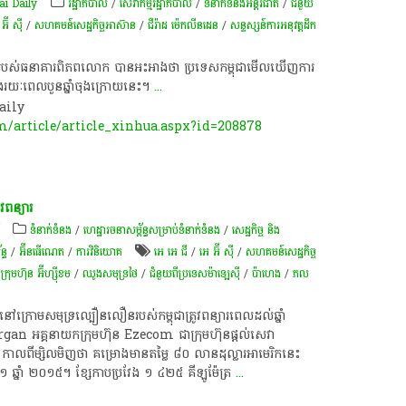
i Daily
រដ្ឋាភិបាល
/
សេវាកម្មរដ្ឋាភិបាល
/
ទំនាក់ទំនងអន្តរជាតិ
/
ជំនួយ
អ៊ី ស៊ី
/
សហគមន៍​សេដ្ឋកិច្ច​អាស៊ាន
/
ជឺរ៉ាដ ម៉េកលីនដេន
/
សន្ទស្សន៍ការអនុវត្តដឹក
ក់​ខ្ពស់​របស់​ធនាគារ​ពិភពលោក បានអះអាងថា ប្រទេសកម្ពុជាមើលឃើញការ​
ក្នុងរយៈពេល​បួនឆ្នាំចុងក្រោយនេះ។
...
Daily
m/article/article_xinhua.aspx?id=208878
វ​ពន្យារ
ទំនាក់ទំនង
/
ហេដ្ឋារចនាសម្ព័ន្ធសម្រាប់ទំនាក់ទំនង
/
សេដ្ឋកិច្ច និង
ន្ធ
/
អ៊ីនធើណេត
/
ការវិនិយោគ
អេ អេ ជី
/
អេ អ៊ី ស៊ី
/
សហគមន៍​សេដ្ឋកិច្ច​
/
ក្រុមហ៊ុន អ៊ីហ្ស៊ីខម
/
ឈូងសមុទ្រថៃ
/
ជំនួយពីប្រទេសម៉ាឡេស៊ី​​
/
ប៉ាហេង
/
ភល
ត​នៅ​ក្រោម​សមុទ្រ​ល្បឿន​លឿន​របស់​កម្ពុជា​ត្រូវ​ពន្យារ​ពេល​ដល់​ឆ្នាំ
គ​នាយក​ក្រុមហ៊ុន Ezecom ជា​ក្រុមហ៊ុន​ផ្ដល់​សេវា​
 កាល​ពី​ម្សិលមិញ​ថា គម្រោង​មាន​តម្លៃ ៨០ លាន​ដុល្លារ​អាមេរិក​នេះ
ាស ទី១ ឆ្នាំ ២០១៥។ ខ្សែ​កាប​ប្រវែង ១ ៤២៥ គីឡូម៉ែត្រ
...