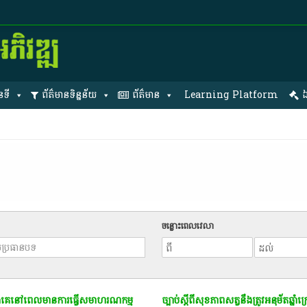
នទី
ព័ត៌មានទិន្នន័យ
ព័ត៌មាន
Learning Platform
ឯ
ចន្លោះពេលវេលា
ជាងគេ​នៅ​ពេល​មានការ​ធ្វើ​សមាហរណកម្ម​
ច្បាប់​ស្តីពី​សុខភាព​សត្វ​នឹង​ត្រូវ​អនុម័ត​ឆ្នាំ