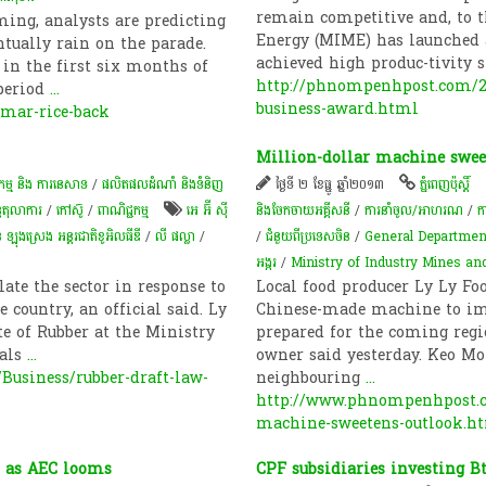
remain competitive and, to t
ing, analysts are predicting
Energy (MIME) has launched 
ually rain on the parade.
achieved high produc-tivity
 in the first six months of
http://phnompenhpost.com/2
 period
...
business-award.html
mar-rice-back
Million-dollar machine swee
្ម​ និង​ ការ​នេ​សាទ​
/
ផលិតផលដំណាំ និងទំនិញ
ថ្ងៃទី ២ ខែធ្នូ ឆ្នាំ២០១៣
ភ្នំពេញប៉ុស្តិ៍
ន្ធតុលាការ
/
​កៅស៊ូ​
/
ពាណិជ្ជកម្ម
អេ អ៊ី ស៊ី
និងចែកចាយអគ្គីសនី
/
ការនាំចូល/អាហរណ
/
ក
ន​ ឡុងស្រេង​​ អន្តរជាតិខូអិលធីឌី
/
លី ផល្លា
/
/
ជំនួយពីប្រទេសចិន
/
General Department
អង្ករ
/
Ministry of Industry Mines an
ate the sector in response to
Local food producer Ly Ly Fo
 country, an official said. Ly
Chinese-made machine to imp
te of Rubber at the Ministry
prepared for the coming reg
ials
...
owner said yesterday. Keo M
usiness/rubber-draft-law-
neighbouring
...
http://www.phnompenhpost.c
machine-sweetens-outlook.h
d as AEC looms
CPF subsidiaries investing 