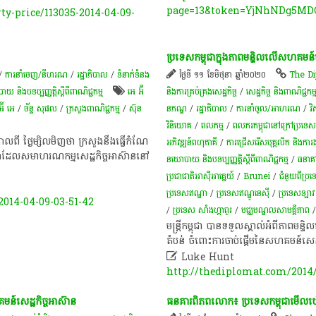
page=13&token=YjNhNDg5M
y-price/113035-2014-04-09-
ប្រទេស​កម្ពុជា​ក្នុង​ភាព​មន្ទិល​លើ​សហគមន៍​ស
/
ការនាំចេញ/នីហរណ
/
រដ្ឋាភិបាល
/
ទំនាក់ទំនង
ថ្ងៃទី ១១ ខែមិថុនា ឆ្នាំ២០២០
The D
ិងបទប្បញ្ញត្តិស្តីពីពាណិជ្ជកម្ម
អេ អ៊ី
និងការគ្រប់គ្រងសេដ្ឋកិច្ច
/
សេដ្ឋកិច្ច និងពាណិជ្ជកម្
អ៊ី អេ
/
ច័ន្ទ សុផល
/
ក្រសួងពាណិជ្ជកម្ម
/
ស៊ុន
ន​ភ​ណ្ឌ​
/
រដ្ឋាភិបាល
/
ការនាំចូល/អាហរណ
/
វ
វិនិយោគ
/
ពល​កម្ម
/
ពលករកម្ពុជានៅក្រៅប្រទេ
​កាល​ពី​ ថ្ងៃ​ម្សិល​មិញ​ថា ​ក្រសួង​នឹង​ធ្វើ​កំណែ​
អភិវឌ្ឍន៍ពហុភាគី
/
ការជ្រើសរើសបុគ្គលិក និងកា
្នុង​គ្រា​ដែល​​សមាហរណកម្ម​សេដ្ឋកិច្ច​អាស៊ាន​នៅ​
នយោបាយ និងបទប្បញ្ញត្តិស្តីពីពាណិជ្ជកម្ម
/
ធនាគ
ប្រជាជាតិអាស៊ីអាគ្នេយ៍
/
Brunei
/
ជំនួយពីប្រ
ប្រទេសឥណ្ឌា
/
ប្រទេសឥណ្ឌូនេស៊ី
/
ប្រទេសឡាវ
014-04-09-03-51-42
/
ប្រទេស សាំងហ្គាពួរ
/
មជ្ឈ​មណ្ឌល​​សាម​​គ្គីភា​ព
មន្ត្រី​កម្ពុជា​ បាន​ទទួលស្គាល់​អំពី​ភាព​មន្ទ
តំបន់​ ចំពោះ​ការ​ចាប់ផ្តើម​នៃ​សហគមន៍​សេដ

Luke Hunt
http://thediplomat.com/2014/
ហ​គមន៍​​សេដ្ឋកិច្ច​អាស៊ាន​
ធន​គារ​ពិភព​លោក​៖ ប្រទេស​កម្ពុជា​មើល​ឃើញ