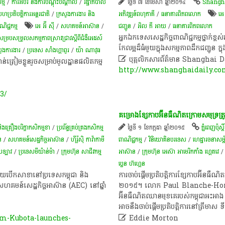
ម្ម
/
ការអប់រំ និងការបណ្តុះបណ្តាល
/
រដ្ឋាភិបាល
ថ្ងៃទី ៧ ខែមេសា ឆ្នាំ២០១៤
Shangha
្រតិបត្តិការអន្តរជាតិ
/
ក្រសួងការងារ និង
អភិវឌ្ឍន៍ពហុភាគី
/
ធនាគារពិភពលោក
អេ 
ិជ្ជកម្ម
អេ អ៊ី ស៊ី
/
សហ​គមន៍​​អាស៊ាន​​​​​
/
ជញ្ជូន
/
អិល ភី អាយ
/
ធនាគារពិភពលោក
អ្នក​ឯកទេស​សេដ្ឋកិច្ច​ពាណិជ្ជកម្ម​ថ្នា
សម្របសម្រួលសកម្មភាពស្រាវជ្រាវស្តីពីជំងឺអេដស៍
កែលម្អដ៏ធំមួយក្នុងសកម្មភាព​ដឹក​ជញ្ជូន 
សួងការងារ
/
ប្រទេស សាំងហ្គាពួរ
/
យ៉ា ណាវុធ

បុគ្កលិកសារព័ត៌មាន Shanghai 
ត្រៀម​​​ខ្លួនរួច​សម្រាប់​មូល​ដ្ឋាន​​ផលិត​កម្ម
http://www.shanghaidaily.co
3/
គម្រោង​ខ្សែ​កាប​អ៊ីនធឺណិត​ក្រោម​សមុទ្រ​ត្រូ
និងគ្រឿងបរិក្ខាកសិកម្មខា​
/
ប្រព័ន្ធគ្រប់គ្រងកសិកម្ម
ថ្ងៃទី ១ ខែកក្កដា ឆ្នាំ២០១៥
ភ្នំពេញប៉ុស្តិ៍
ន
/
សហគមន៍​សេដ្ឋកិច្ច​អាស៊ាន
/
ហ៊ីរ៉ូស៊ិ កាវ៉ាកាមី
ពាណិជ្ជកម្ម
/
វិនិយោគិនបរទេស
/
ហេដ្ឋារចនាសម្ព័
េសឡាវ
/
ប្រទេសមីយ៉ាន់ម៉ា
/
ក្រុមហ៊ុន​ សាជីវកម្ម​
អាស៊ាន
/
ក្រុមហ៊ុន អេស៊ា អាមេរិកកាំង ហ្គេតវេ
ប្លេន ហ៊ហ្គេន
​ ដោយ​បើក​សាខា​នៅ​ប្រទេស​កម្ពុជា​ និង​
ការ​ចាប់ផ្តើម​ប្រតិបត្តិការ​ខ្សែ​កាប​អ៊ីនធឺណិ
ៃ​សហគមន៍​សេដ្ឋកិច្ច​អាស៊ាន​ (AEC)​ នៅ​ឆ្នាំ​
២០១៥។ លោក Paul Blanche-Horgan អគ្
អ៊ីនធឺណិត​ឈាន​មុខ​គេ​របស់​កម្ពុជា​អះអាង
អាច​នឹង​ចាប់ផ្ដើម​ប្រតិបត្តិការ​នៅ​ត្រីម
m-Kubota-launches-

Eddie Morton