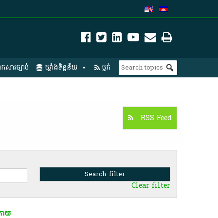
កសារច្បាប់
ឃ្លាំងទិន្នន័យ
ប្លក់
RSS Feed
Clear filter
​ក្រោយ