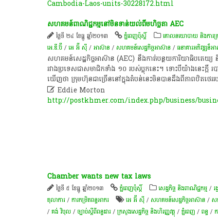
Cambodia-Laos-units-30228172.html
សហគមន៍​ពាណិជ្ជកម្ម​នៅ​មិន​ទាន់​យល់​ពី​មហិច្ឆតា AEC
ថ្ងៃទី ២៤ ខែធ្នូ ឆ្នាំ២០១៣
ភ្នំពេញប៉ុស្តិ៍
គោលនយោបាយ និងការគ្រប់គ
អេ.ឌី.ប៊ី
/
អេ អ៊ី ស៊ី
/
អាស៊ាន
/
សហគមន៍​សេដ្ឋកិច្ច​អាស៊ាន
/
ធនាគារអភិវឌ្ឍន៏អ
សហគមន៍​សេដ្ឋកិច្ច​អាស៊ាន (AEC) នឹង​កាត់​បន្ថយ​ការិយាធិបតេយ្យ និង​អនុ
រវាង​ប្រទេស​ជា​សមាជិក​ទាំង ១០ របស់​ប្លុក​នេះ។ ទោះ​បី​យ៉ាង​នេះ​ក្តី រប
ឃើញ​ថា ក្រុមហ៊ុន​ជាច្រើន​នៅ​ក្នុង​តំបន់​នេះ​មិន​បាន​ដឹង​ពី​ភាព​ឋិតថ

Eddie Morton
http://postkhmer.com/index.php/business/busine
Chamber wants new tax laws
ថ្ងៃទី ៥ ខែធ្នូ ឆ្នាំ២០១៣
ភ្នំពេញប៉ុស្តិ៍
សេដ្ឋកិច្ច និងពាណិជ្ជកម្ម
/
រដ
តុលាការ
/
ការកម្រិតពន្ធអាករ
អេ អ៊ី ស៊ី
/
សហគមន៍​សេដ្ឋកិច្ច​អាស៊ាន
/
សភា
/
គង់ វិបុល
/
ច្បាប់ស្តីពីពន្ធដារ
/
ក្រសួងសេដ្ឋកិច្ច និងហិរញ្ញវត្ថុ
/
ភ្នំពេញ
/
ពន្ធ
/
ក