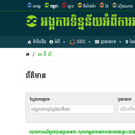
មេគង្គ
កម្ពុជា
ឡាវ
មីយ៉ាន់ម៉ា
ថៃ
វៀតណាម
ទំព័រដើម
អំពី
SDG
ប្រធានបទ
ផែ
/
អេ អ៊ី ស៊ី
ព័ត៌មាន​
ស្វែងរកអត្ថបទ
ប្រធានបទ
របាយការណ៍​មួយ​បាន​ព្រមាន​ថា​ កុមារ​កម្ពុជា​មាន​ភាព​ងាយ​រង​គ្រោះ​