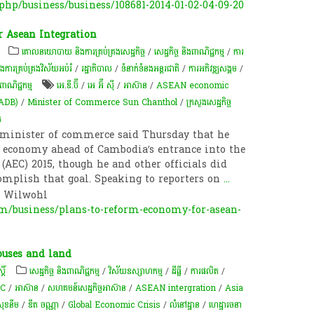
hp/business/business/108681-2014-01-02-04-09-20
 Asean Integration
គោលនយោបាយ និងការគ្រប់គ្រងសេដ្ឋកិច្ច
/
សេដ្ឋកិច្ច និងពាណិជ្ជកម្ម
/
ការ
រគ្រប់គ្រងវិស័យអប់រំ
/
រដ្ឋាភិបាល
/
ទំនាក់ទំនងអន្តរជាតិ
/
ការ​អភិវឌ្ឍ​សង្គម
/
ាណិជ្ជកម្ម
អេ.ឌី.ប៊ី
/
អេ អ៊ី ស៊ី
/
អាស៊ាន
/
ASEAN economic
 (ADB)
/
Minister of Commerce Sun Chanthol
/
ក្រសួងសេដ្ឋកិច្ច
ក
minister of commerce said Thursday that he
s economy ahead of Cambodia’s entrance into the
EC) 2015, though he and other officials did
omplish that goal. Speaking to reporters on
...
a Wilwohl
m/business/plans-to-reform-economy-for-asean-
ouses and land
តិ៍
សេដ្ឋកិច្ច និងពាណិជ្ជកម្ម
/
វិស័យឧស្សាហកម្ម
/
ដីធ្លី
/
ការផលិត​
/
C
/
អាស៊ាន
/
សហគមន៍​សេដ្ឋកិច្ច​អាស៊ាន
/
ASEAN intergration
/
Asia
 សុខនីម
/
ឌឹត ចណ្ណា
/
Global Economic Crisis
/
លំនៅ​ដ្ឋាន
/
ហេដ្ឋារចនា