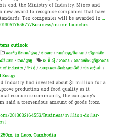
his end, the Ministry of Industry, Mines and
a new award to recognise companies that have
 standards. Ten companies will be awarded in
...
013051765677/Business/mime-launches-
tens outlook
សេដ្ឋកិច្ច និងពាណិជ្ជកម្ម
/
ថាមពល
/
ការនាំចេញ/នីហរណ
/
បរិក្ខារផលិត
ារវិនិយោគ
/
ពាណិជ្ជកម្ម
អេ អ៊ី ស៊ី
/
អាស៊ាន
/
សហគមន៍​សេដ្ឋកិច្ច​អាស៊ាន
 of Industry
/
កែវ មុំ
/
សហគ្រាស​ផលិត​នំ​ស្រួយ​លី​លី
/
ម៉េង សក្តិធារ៉ា
/
d Energy
od Industry had invested about $1 million for a
rove production and food quality as it
ional economic community, the company’s
om said a tremendous amount of goods from
om/2013032164553/Business/million-dollar-
tml
Bt250m in Laos, Cambodia