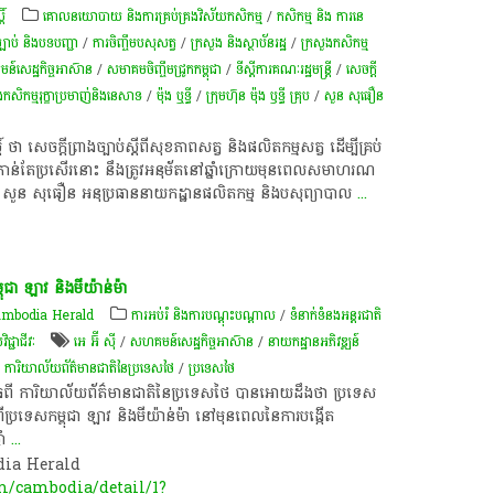
ិ៍
គោលនយោបាយ និងការគ្រប់គ្រងវិស័យកសិកម្ម
/
កសិកម្ម​ និង​ ការ​នេ​
្បាប់ និងបទបញ្ជា
/
​ការចិញ្ចឹម​បសុសត្វ​
/
ក្រសួង និងស្ថាប័នរដ្ឋ
/
ក្រសួងកសិកម្ម
៍​សេដ្ឋកិច្ច​អាស៊ាន
/
សមាគម​ចិញ្ចឹម​ជ្រូក​កម្ពុជា
/
ទីស្តីការគណៈរដ្ឋមន្រ្តី
/
សេចក្តី
ងកសិកម្មរុក្ខាប្រមាញ់និងនេសាទ
/
ម៉ុង ឬទ្ធី
/
ក្រុមហ៊ុន​ ម៉ុង ឫទ្ធី គ្រុប​
/
សួន សុធឿន
ដិ៍ ថា សេចក្ដី​ព្រាង​ច្បាប់​ស្ដីពី​សុខភាព​សត្វ និង​ផលិត​កម្ម​សត្វ ដើម្បី​គ្រប់​
យ​កាន់​តែ​ប្រសើរ​នោះ នឹង​ត្រូវ​អនុម័ត​នៅ​ឆ្នាំ​ក្រោយ​មុន​ពេល​សមាហរណ​
ក សួន សុធឿន អនុ​ប្រធាន​នាយកដ្ឋាន​ផលិត​កម្ម និង​បសុ​ព្យាបាល
...
ា​ ឡាវ​ និង​មី​យ៉ា​ន់​ម៉ា​
mbodia Herald
ការអប់រំ និងការបណ្តុះបណ្តាល
/
ទំនាក់ទំនងអន្តរជាតិ
ជ្ជាជីវៈ
អេ អ៊ី ស៊ី
/
សហគមន៍​សេដ្ឋកិច្ច​អាស៊ាន
/
នាយកដ្ឋានអភិវឌ្ឍន៍
/
ការិយាល័យព័ត៌មានជាតិនៃប្រទេសថៃ
/
ប្រទេសថៃ
​ពី​ ការិយាល័យ​ព័ត៌មាន​ជាតិ​នៃ​ប្រទេស​ថៃ​ បានអោយ​ដឹង​ថា​ ប្រទេស​
ប្រទេស​កម្ពុជា​ ឡាវ​ និង​មី​យ៉ា​ន់​ម៉ា​ នៅ​មុន​ពេល​នៃ​ការ​បង្កើត​
ាំ
...
odia Herald
m/cambodia/detail/1?