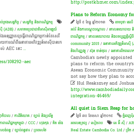
http://postkhmer.com/index.p
Plans to Reform Economy for
្រងសេដ្ឋកិច្ច
/
សេដ្ឋកិច្ច និងពាណិជ្ជកម្ម
ថ្ងៃទី ៥ ខែធ្នូ ឆ្នាំ២០១៣
ខេមបូឌា ដេលី
ាស៊ី (ADB)
/
សមាគមប្រជាជាតិអាស៊ីអាគ្នេយ៍
អប់រំ និងការបណ្តុះបណ្តាល
/
គោលនយោបាយ និងកា
ញ្ញាត​ឲ្យ​ធ្វើ​ពាណិជ្ជកម្ម​កាន់​តែ​សេរី​
ពាណិជ្ជកម្ម
/
គោលនយោបាយ និងបទប្បញ្ញត្តិស្តីពីព
ាយ​ការណ៍​ពី​ធនាគារ​អភិវឌ្ឍន៍​អាស៊ី​បាន​រក​
community 2015
/
ធនាគារអភិវឌ្ឍន៏អាស៊ី
េរ​របស់ AEC នេះ
...
និងហិរញ្ញវត្ថុ
/
ស៊ុន ចាន់ថុល
/
ធនាគារពិភពលោ
Cambodia’s newly appointed 
ss/108292--aec
plans to reform the country’
Asean Economic Community (A
not say how they plan to acc

Hul Reaksmey and Joshu
http://www.cambodiadaily.co
integration-46469/
All quiet in Siem Reap for h
្ឋាភិបាល
/
ការវិនិយោគ
/
ច្បាប់ និងប្រព័ន្ធ
ថ្ងៃទី ៣០ ខែមេសា ឆ្នាំ២០១៥
ភ្នំពេញប៉ុស្
​ពាណិជ្ជកម្ម​កម្ពុជា​
/
CCC
/
ហុងកុង
/
គិត ម៉េង
អចលនទ្រព្យ​
/
សៀមរាប
អេ អ៊ី ស៊ី
/
AR
ារបង់ពន្ធ
/
ច្បាប់​ពន្ធដារ
/
ប្រទេសថៃ
Real Estate Cambodia Co. Ltd
/
ច្រឹក