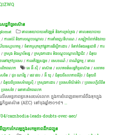
DQ1ZWQ
េដ្ឋកិច្ច​អាស៊ាន​
iplomat
គោលនយោបាយ​អភិវឌ្ឍន៍​ និង​ការ​គ្រប់គ្រង​
/
គោលនយោបាយ
ម
/
ការអប់រំ និងការបណ្តុះបណ្តាល
/
ការនាំចេញ/នីហរណ
/
​សម្លៀក​បំពាក់​និង​វាយ​
ិស័យឧស្សាហកម្ម
/
ចំនាកស្រុកក្រៅផ្លូវការដើម្បីការងារ
/
ទំនាក់ទំនងអន្តរជាតិ
/
ការ
ស
/
ក្រសួង និងស្ថាប័នរដ្ឋ
/
ក្រសួងការងារ និងបណ្តុះបណ្តាលវិជ្ជាជីវៈ
/
ជំនួយ
រងារនៅក្រៅប្រទេស
/
ការ​អភិវឌ្ឍ​សង្គម
/
ទេសចរណ៍
/
ពាណិជ្ជកម្ម
/
គោល
ារពិភពលោក
អេ អ៊ី ស៊ី
/
អាស៊ាន
/
សហគមន៍​សេដ្ឋកិច្ច​អាស៊ាន
/
សមាគម
ទេសចិន
/
ជួប ណារ័ត្ន
/
ដេវ វេល
/
អ៊ី យូ
/
ជំនួយពីសហភាពអឺរ៉ុប
/
ជំនួយពី
/
ជំនួយពីប្រទេសម៉ាឡេស៊ី​​
/
ក្រសួងការងារ
/
ប្រទេសមីយ៉ាន់ម៉ា
/
ប្រទេសហ្វីលីពីន
/
ប្រទេសថៃ
/
ធនាគារពិភពលោក
ិល​លើ​សមត្ថភាព​ប្រទេស​របស់​លោក​ ក្នុង​ការ​បំពេញ​តាម​ការ​រំពឹង​ទុក​ក្នុង​
្ឋកិច្ច​អាស៊ាន​ (AEC)​ នៅ​ចុងឆ្នាំ​២០១៥​។​
...
04/cambodia-leads-doubts-over-aec/
​ការ​កែ​លម្អ​ក្នុង​សកម្មភាព​ដឹក​ជញ្ជូន