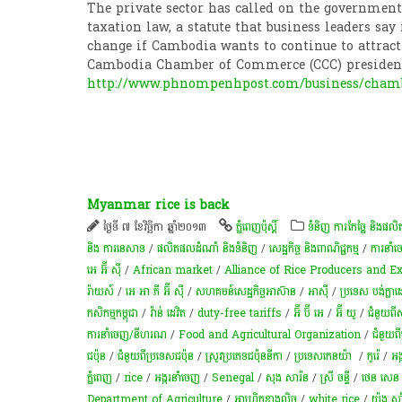
The private sector has called on the government
taxation law, a statute that business leaders say
change if Cambodia wants to continue to attract
Cambodia Chamber of Commerce (CCC) president
http://www.phnompenhpost.com/business/chamb
Myanmar rice is back
ថ្ងៃទី ៧ ខែវិច្ឆិកា ឆ្នាំ២០១៣
ភ្នំពេញប៉ុស្តិ៍
ទំនិញ ការកែច្នៃ និងផល
និង​ ការ​នេ​សាទ​
/
ផលិតផលដំណាំ និងទំនិញ
/
សេដ្ឋកិច្ច និងពាណិជ្ជកម្ម
/
ការនា
អេ អ៊ី ស៊ី
/
African market
/
Alliance of Rice Producers and E
រ៉ាយស៍
/
អេ អា ភី អ៊ី ស៊ី
/
សហគមន៍​សេដ្ឋកិច្ច​អាស៊ាន
/
អាស៊ី
/
ប្រទេស បង់ក្លា
កសិកម្មកម្ពុជា
/
វ៉ាន់ ដេវិត
/
duty-free tariffs
/
អ៊ី ប៊ី អេ
/
អ៊ី យូ
/
ជំនួយពី
ការនាំចេញ/នីហរណ
/
Food and Agricultural Organization
/
ជំនួយព
ជប៉ុន
/
ជំនួយពីប្រទេសជប៉ុន
/
​ស្រូវ​ប្រភេទ​ជប៉ុន​នី​កា
/
ប្រទេស​កេនយ៉ា ​
/
កូរ៉េ
/
​អង
ភ្នំពេញ
/
rice
/
​អង្ករ​នាំចេញ​​
/
Senegal
/
សុង សារ៉ន
/
ស្រី ចន្ធី
/
ថេន​ សេន
Department of Agriculture
/
អាហ្វ្រិកខាងលិច
/
white rice
/
យ៉ង សាំ