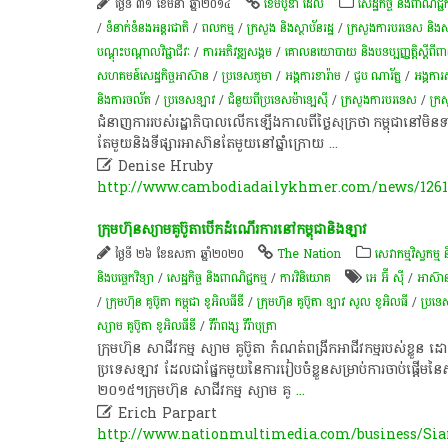
ថ្ងៃទី ៣១ ខែមីនា ឆ្នាំ២០១៤
ខេមបូឌា ដេលី
សេដ្ឋកិច្ច និងពាណិជ្ជក
/
ទំនាក់ទំនងអន្តរជាតិ
/
ពល​កម្ម
/
ក្រសួង និងស្ថាប័នរដ្ឋ
/
ក្រសួងការបរទេស និងសហប
បណ្តុះបណ្តាលវិជ្ជាជីវៈ
/
ការ​អភិវឌ្ឍ​សង្គម
/
គោលនយោបាយ និងបទប្បញ្ញត្តិស្តីពីពាណ
សហគមន៍​សេដ្ឋកិច្ច​អាស៊ាន
/
ប្រទេសភូមា
/
អង្គការ​ខារ៉ាម
/
ជួប ណារ័ត្ន
/
អង្គការ
និងការចល័ត
/
ប្រទេសឡាវ
/
ជំនួយពីប្រទេសម៉ាឡេស៊ី​​
/
ក្រសួងការបរទេស
/
ក្រ
ជំនាញការ​របស់​រដ្ឋាភិបាល​​​លើក​ឡើង​កាលពីថ្ងៃសុក្រថា កម្ពុជា​​​​នៅ​​​មិនទាន់​
តែមួយ​និ​ង​ទីផ្សារ​អាសា៊ន​​​តែ​មួយ​​​នៅ​ឆ្នាំ​​​​​​​ក្រោយ​
...

Denise Hruby
http://www.cambodiadailykhmer.com/news/1261
ក្រុមហ៊ុន​ស្យាម​គូ​ប៊ូ​តា​បើក​ដំណើរការ​នៅ​កម្ពុជា​និង​ឡាវ​
ថ្ងៃទី ២៦ ខែឧសភា ឆ្នាំ២០២០
The Nation
សេវាកម្មវិស្វកម្ម 
និងបច្ចេកវិទ្យា
/
សេដ្ឋកិច្ច និងពាណិជ្ជកម្ម
/
ការវិនិយោគ
អេ អ៊ី ស៊ី
/
អាស៊ា
/
ក្រុមហ៊ុន គូប៊ូតា កម្ពុជា ខូអិលធីឌី
/
ក្រុមហ៊ុន គូប៊ូតា ឡាវ សូល ខូអិលធី
/
ប្រទ
ស្យាម​ គូ​ប៊ូ​តា ខូអិលធីឌី
/
វីរ៉ាពង្ស វីរ៉ាបុត្រា
ក្រុមហ៊ុន​ សាជីវកម្ម​ ស្យាម​ គូ​ប៊ូ​តា​ កំណត់​ពង្រីក​អាជីវកម្ម​របស់​ខ្លួន
ប្រទេស​ឡាវ​ ដែល​ជា​ផ្នែក​មួយ​នៃ​ការ​រៀបចំ​ខ្លួន​សម្រាប់​ការ​ចាប់ផ្តើម​ន
២០១៥​។​ ​ក្រុមហ៊ុន​ សាជីវកម្ម​ ស្យាម​ គូ
...

Erich Parpart
http://www.nationmultimedia.com/business/Sia