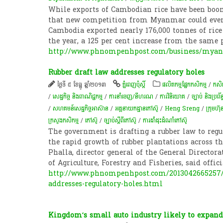
While exports of Cambodian rice have been boom
that new competition from Myanmar could event
Cambodia exported nearly 176,000 tonnes of rice
the year, a 125 per cent increase from the same
http://www.phnompenhpost.com/business/myan
Rubber draft law addresses regulatory holes
ថ្ងៃទី ៥ ខែធ្នូ ឆ្នាំ២០១៣
ភ្នំពេញប៉ុស្តិ៍
​ផលិតកម្ម​ផ្នែក​កសិកម្ម​
/
កសិកម
/
សេដ្ឋកិច្ច និងពាណិជ្ជកម្ម
/
ការនាំចេញ/នីហរណ
/
ការវិនិយោគ
/
ច្បាប់ និងប្រព័
/
សហគមន៍​សេដ្ឋកិច្ច​អាស៊ាន
/
អគ្គ​នាយកដ្ឋាន​កៅស៊ូ​
/
Heng Sreng
/
ក្រុមហ៊ុ
ក្រសួងកសិកម្ម
/
កៅស៊ូ
/
ច្បាប់​ស្តី​ពី​កៅស៊ូ
/
ការ​ដាំដុះ​ដំណាំ​​កៅស៊ូ​
The government is drafting a rubber law to regul
the rapid growth of rubber plantations across the
Phalla, director general of the General Directora
of Agriculture, Forestry and Fisheries, said offic
http://www.phnompenhpost.com/2013042665257/B
addresses-regulatory-holes.html
Kingdom’s small auto industry likely to expan