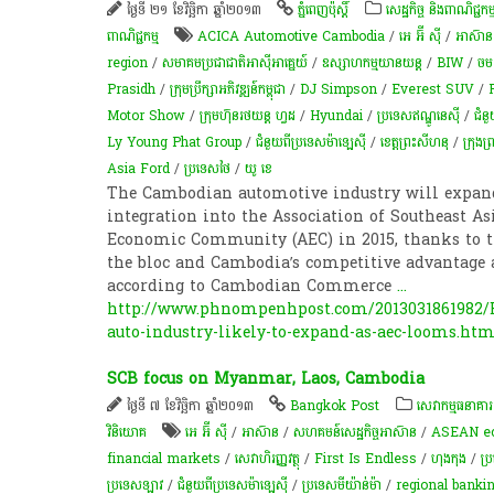
ថ្ងៃទី ២១ ខែវិច្ឆិកា ឆ្នាំ២០១៣
ភ្នំពេញប៉ុស្តិ៍
សេដ្ឋកិច្ច និងពាណិជ្ជកម្
ពាណិជ្ជកម្ម
ACICA Automotive Cambodia
/
អេ អ៊ី ស៊ី
/
អាស៊ាន
region
/
សមាគមប្រជាជាតិអាស៊ីអាគ្នេយ៍
/
ឧស្សាហកម្ម​យានយន្ត​
/
BIW
/
ចម 
Prasidh
/
ក្រុមប្រឹក្សាអភិវឌ្ឍន៍កម្ពុជា
/
DJ Simpson
/
Everest SUV
/
Motor Show
/
ក្រុមហ៊ុនរថយន្ត ហ្វដ
/
Hyundai
/
ប្រទេសឥណ្ឌូនេស៊ី
/
ជំន
Ly Young Phat Group
/
ជំនួយពីប្រទេសម៉ាឡេស៊ី​​
/
ខេត្ត​ព្រះសីហនុ​
/
ក្រុងព
Asia Ford
/
ប្រទេសថៃ
/
យូ​ ខេ
The Cambodian automotive industry will expand
integration into the Association of Southeast A
Economic Community (AEC) in 2015, thanks to th
the bloc and Cambodia’s competitive advantage 
according to Cambodian Commerce
...
http://www.phnompenhpost.com/2013031861982/
auto-industry-likely-to-expand-as-aec-looms.htm
SCB focus on Myanmar, Laos, Cambodia
ថ្ងៃទី ៧ ខែវិច្ឆិកា ឆ្នាំ២០១៣
Bangkok Post
សេវាកម្មធនាគារ ន
វិនិយោគ
អេ អ៊ី ស៊ី
/
អាស៊ាន
/
សហគមន៍​សេដ្ឋកិច្ច​អាស៊ាន
/
ASEAN e
financial markets
/
សេវាហិរញ្ញវត្ថុ
/
First Is Endless
/
ហុងកុង
/
ប្
ប្រទេសឡាវ
/
ជំនួយពីប្រទេសម៉ាឡេស៊ី​​
/
ប្រទេសមីយ៉ាន់ម៉ា
/
regional banki