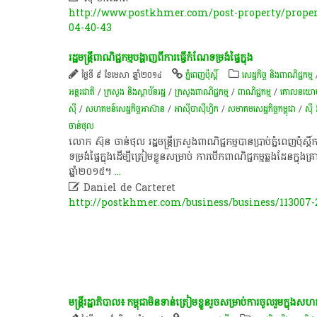
http://www.postkhmer.com/post-property/propert
04-40-43
រដ្ឋ​មន្ត្រី​ពាណិជ្ជកម្ម​បង្ហាញ​ពី​ការ​ធ្វើ​កំណែ​ទម្រង់​ផ្ទៃ​ក្នុង
ថ្ងៃទី ៩ ខែមេសា ឆ្នាំ២០១៤
ភ្នំពេញប៉ុស្តិ៍
សេដ្ឋកិច្ច និងពាណិជ្ជកម្ម
អន្តរជាតិ
/
ក្រសួង និងស្ថាប័នរដ្ឋ
/
ក្រសួងពាណិជ្ជកម្ម
/
ពាណិជ្ជកម្ម
/
គោលនយោបាយ ន
ស៊ី
/
សហគមន៍​សេដ្ឋកិច្ច​អាស៊ាន
/
អាស៊ីបាស៊ីហ្វិក
/
សមាគម​សេដ្ឋ​កិច្ច​កម្ពុជា​
/
ស៊ី 
ចាន់ថុល
លោក ​ស៊ុន​ ចាន់​ថុល​ រដ្ឋ​មន្ត្រី​ក្រសួង​ពាណិជ្ជកម្ម​បាន​ប្រាប់​ភ្នំពេញ​ប៉ុស្តិ៍
ទម្រង់​ផ្ទៃ​ក្នុង​ដើម្បី​ត្រៀម​ខ្លួន​សម្រាប់​ ការ​បើក​ពាណិជ្ជកម្ម​ឆ្លង​ដែន​ក
ឆ្នាំ​២០១៥។
...

Daniel de Carteret
http://postkhmer.com/business/business/113007-2
មន្ត្រី​រដ្ឋាភិបាល​៖ កម្ពុជា​មិន​ទាន់​​ត្រៀម​ខ្លួន​រួច​សម្រាប់​​​ការ​ចូល​រួម​ក្នុង​ស