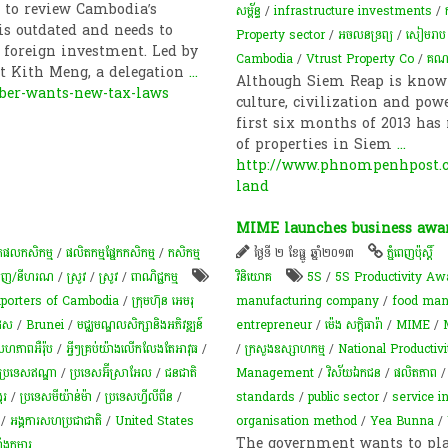
 to review Cambodia’s
សម្ព័ន្ធ
/
infrastructure investments
/
 is outdated and needs to
Property sector
/
​អចលនទ្រព្យ​
/
សៀមរាប
 foreign investment. Led by
Cambodia
/
Vtrust Property Co
/
គណៈក
 Kith Meng, a delegation
...
Although Siem Reap is known 
er-wants-new-tax-laws
culture, civilization and powe
first six months of 2013 has 
of properties in Siem
...
http://www.phnompenhpost.co
land
MIME launches business awa
ិតផលកសិកម្ម
/
​ផលិតកម្ម​ផ្នែក​កសិកម្ម​
/
កសិកម្ម​
ថ្ងៃទី ២ ខែធ្នូ ឆ្នាំ២០១៣
ភ្នំពេញប៉ុស្តិ៍
ំចេញ/នីហរណ
/
​ស្រូវ​
/
​ស្រូវ​
/
ពាណិជ្ជកម្ម
វិនិយោគ
5S
/
5S Productivity Aw
xporters of Cambodia
/
ក្រុមហ៊ុន អេមរុ
manufacturing company
/
food man
ដេស
/
Brunei
/
មជ្ឈមណ្ឌលសិក្សានិងអភិវឌ្ឍន៍
entrepreneur
/
ម៉េង សក្តិធារ៉ា
/
MIME
/
សហភាពអឺរ៉ុប
/
អ្វីៗ​គ្រប់​យ៉ាង​លើក​លែង​តែ​អាវុធ
/
/
ក្រសួងឧស្សាហកម្ម
/
National Productiv
ីប្រទេសឥណ្ឌា
/
ប្រ​ទេស​អ៊ីស្រាអែល
/
ជនជាតិ
Management
/
វិស័យ​ឯកជន​
/
ផលិតភាព
្ករ
/
ប្រទេសមីយ៉ាន់ម៉ា
/
ប្រទេសហ្វីលីពីន
/
standards
/
public sector
/
service i
/
អង្គការសហប្រជាជាតិ
/
United States
organisation method
/
Yea Bunna
/
The government wants to play
ង​កុមារ