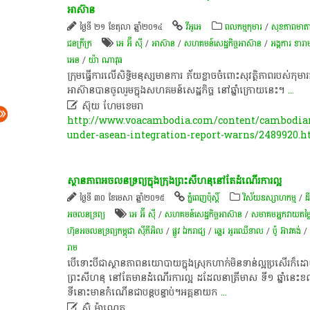
អាស៊ាន​
ថ្ងៃទី ២១ ខែតុលា ឆ្នាំ២០១៤
វីអូអេ
ពលកម្មកុមារ
/
សុខភាពមាតា
ជនក្រីក្រ
អេ អ៊ី ស៊ី
/
អាស៊ាន
/
សហគមន៍​សេដ្ឋកិច្ច​អាស៊ាន
/
អង្គការ ខារា
អេន
/
យ៉ា ណាវុធ
​ក្រុម​ធ្វើការ​លើ​សិ​ទិ្ធ​មនុស្ស​មានការ​ ភ័យ​ខ្លាច​ចំពោះ​សុវត្ថិភាព​របស់​ក
អាស៊ាន​បាន​ចូលរួម​ក្នុង​សហគមន៍​សេដ្ឋកិច្ច​ នៅ​ឆ្នាំ​ក្រោយ​នេះ​។​
...

ស៊ុយ ហែមខេមរា
http://www.voacambodia.com/content/cambodian
under-asean-integration-report-warns/2489920.
ស្ថានភាព​អចលនទ្រព្យ​ក្នុង​ក្រុងព្រះសីហនុ​នៅ​តែ​ដំណើរការ​ល្អ​
ថ្ងៃទី ៣០ ខែមេសា ឆ្នាំ២០១៥
ភ្នំពេញប៉ុស្តិ៍
វិស័យឧស្សាហកម្ម
/
ដីធ
អចលនទ្រព្យ​
អេ អ៊ី ស៊ី
/
សហគមន៍​សេដ្ឋកិច្ច​អាស៊ាន
/
សមាគម​អ្នក​វាយតម្លៃ ន
ហ៊ុន​អចលន​ទ្រព្យ​កម្ពុជា ស៊ីភីអិល
/
ផ្លូវ ឯករាជ្យ
/
ឆ្នេរ អូរឈើទាល
/
ប៉ូ អ៊ាវគង់
/
រាម
​បើ​ទោះបីជា​ស្ថានភាព​នយោបាយ​ក្នុងស្រុក​ហាក់​មិន​ទាន់​ល្អ​ប្រសើរ​ក៏​ដ
ព្រះសីហនុ​ នៅ​តែ​មានដំណើរ​ការ​ល្អ​ ដដែល​នា​ត្រីមាស​ ទី​១​ ឆ្នាំ​នេះ​ខ
ទីនោះ​មាន​កំណើន​ជា​បន្តបន្ទាប់​។​ ​អគ្គនាយក
...

ស៊ុំ ម៉ាណេត