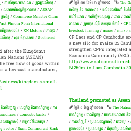
ម
/
ការនាំចូល/អាហរណ
/
ក្រុងព្រះសីហនុ
/
ថ្ងៃទី ៣០ ខែមិថុនា ឆ្នាំ២០១៥
The N
/
សហគមន៍​សេដ្ឋកិច្ច​អាស៊ាន
/
ASEAN
កសិកម្ម​ និង​ ការ​នេ​សាទ​
/
ផលិតផលដំណាំ និងទំ
ប្រសិទ្ធ
/
Commerce Minister Cham
ការវិនិយោគ
/
​ការចិញ្ចឹម​បសុសត្វ​
/
​ពោត
/
ពាណិជ
First Phnom Penh International
អាស៊ាន
/
ក្រុមហ៊ុន ស៊ីភី ខេមបូឌា ចំកាត់
/
CP 
ួយពីប្រទេសជប៉ុន
/
KH Motors
/
កោះកុង
/
livestock farming
/
maize
/
maize s
CP Laos and CP Cambodia are
្រះសីហនុ
/
សុខ ចិ​ន្តាសោភា
/
Southeast
a new silo for maize in Cam
strengthen CPF’s integrated a
 after the Kingdom’s
Economic Community (AEC) a
sian Nations (ASEAN)
http://www.nationmultimedia
e free flow of goods within
Bt250m-in-Laos-Cambodia-30
as a low-cost manufacturer,
Business/kingdom-s-small-
l
Thailand promoted as Asean
ិងហិរញ្ញវត្ថុ
/
សេដ្ឋកិច្ច និងពាណិជ្ជកម្ម
/
ការ
ថ្ងៃទី ៥ ខែធ្នូ ឆ្នាំ២០១៣
The Natio
conomies
/
domestic banks
/
ពាណិជ្ជកម្ម
/
ពាណិជ្ជកម្ម
/
គោលនយោបាយ និងបទប្បញ
រទេសឥណ្ឌូនេស៊ី
/
គម្រោង​​វិនិយោគ​​រួម​
/
/
ការអភិវឌ្ឍន៍
/
ប្រទេសឥណ្ឌូនេស៊ី
/
​រោងចក្រ
/
ng sector
/
Siam Commercial Bank
ប្រទេសជប៉ុន
/
ប្រទេសឡាវ
/
ជំនួយពីប្រទេសម៉ាឡេ