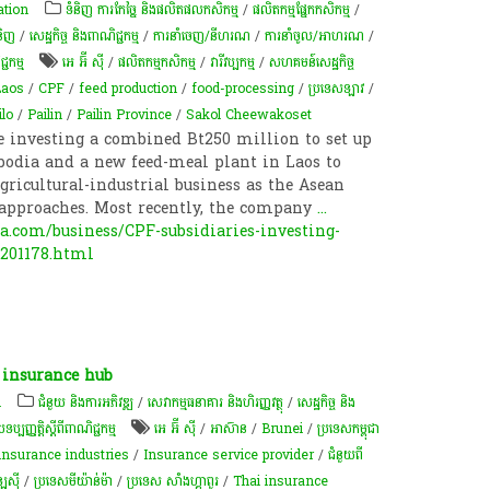
ation
ទំនិញ ការកែច្នៃ និងផលិតផលកសិកម្ម
/
​ផលិតកម្ម​ផ្នែក​កសិកម្ម​
/
និញ
/
សេដ្ឋកិច្ច និងពាណិជ្ជកម្ម
/
ការនាំចេញ/នីហរណ
/
ការនាំចូល/អាហរណ
/
្ជកម្ម
អេ អ៊ី ស៊ី
/
ផលិតកម្ម​កសិកម្ម​
/
វារីវប្បកម្ម
/
សហគមន៍​សេដ្ឋកិច្ច​
Laos
/
CPF
/
feed production
/
food-processing
/
ប្រទេសឡាវ
/
ilo
/
Pailin
/
Pailin Province
/
Sakol Cheewakoset
 investing a combined Bt250 million to set up
bodia and a new feed-meal plant in Laos to
gricultural-industrial business as the Asean
pproaches. Most recently, the company
...
.com/business/CPF-subsidiaries-investing-
201178.html
 insurance hub
n
ជំនួយ និងការអភិវឌ្ឍ
/
សេវាកម្មធនាគារ និងហិរញ្ញវត្ថុ
/
សេដ្ឋកិច្ច និង
្ញត្តិស្តីពីពាណិជ្ជកម្ម
អេ អ៊ី ស៊ី
/
អាស៊ាន
/
Brunei
/
ប្រទេសកម្ពុជា
insurance industries
/
Insurance service provider
/
ជំនួយពី
ស៊ី​​
/
ប្រទេសមីយ៉ាន់ម៉ា
/
ប្រទេស សាំងហ្គាពួរ
/
Thai insurance