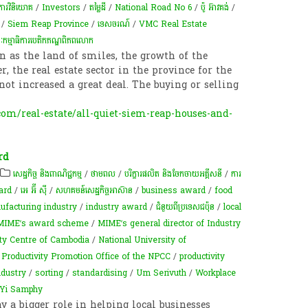
ការវិនិយោគ
/
Investors
/
តម្លៃដី
/
National Road No 6
/
ប៉ូ អ៊ាវគង់
/
/
Siem Reap Province
/
ទេសចរណ៍
/
VMC Real Estate
ម្មាធិការ​បេតិកភណ្ឌ​ពិភពលោក
as the land of smiles, the growth of the
r, the real estate sector in the province for the
not increased a great deal. The buying or selling
m/real-estate/all-quiet-siem-reap-houses-and-
rd
សេដ្ឋកិច្ច និងពាណិជ្ជកម្ម
/
ថាមពល
/
បរិក្ខារផលិត និងចែកចាយអគ្គីសនី
/
ការ
ard
/
អេ អ៊ី ស៊ី
/
សហគមន៍​សេដ្ឋកិច្ច​អាស៊ាន
/
business award
/
food
ufacturing industry
/
industry award
/
ជំនួយពីប្រទេសជប៉ុន
/
local
MIME’s award scheme
/
MIME’s general director of Industry
ity Centre of Cambodia
/
National University of
/
Productivity Promotion Office of the NPCC
/
productivity
ndustry
/
sorting
/
standardising
/
Um Serivuth
/
Workplace
Yi Samphy
 a bigger role in helping local businesses