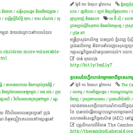
ថ្ងៃទី ២០ ខែតុលា ឆ្នាំ២០១៤
ភ្នំពេញប៉ុស្ត
 និងទារក
/
សន្តិសុខសង្គម និងអតីតយុទ្ធជន
/
សាទ​
/
រដ្ឋាភិបាល
/
ច្បាប់ និងប្រព័ន្ធតុលាការ
/
ច
ម
/
សម្ព័ន្ធស្តីពីសិទ្ធិ កុមារ
/
មាស​ សំណាង
/
យូ
រុក្ខាប្រមាញ់ និងនេសាទ
អេ អ៊ី ស៊ី
/
សហគមន
ព្រាងច្បាប់ស្តីពីសុខភាព និងផលិតកម្មសត្វ
/
ក្រសួ
ុមារ​កម្ពុជា​ ងាយ​រង​គ្រោះ​នៅ​ពេល​ដែល​
/
ស្រ៊ុន ពៅ
មន្ដ្រី​ក្រសួង​កសិកម្ម បាន​ប្រាប់ ភ្នំពេញ ប៉ុស្
គ្រង​ផលិត​កម្ម និង​ការ​នាំ​ចេញ​បសុសត្វ​ឲ្
-children-more-vulnerable-
កម្ម​សេដ្ឋកិច្ច​អាស៊ាន​ចូល​មក​ដល់។ លោ
html

ចាន់ មុយហុង
http://bit.ly/1wjLly7
ប្រទេស​ថៃ​ហ្វឹកហាត់​កម្មករ​មក​ពី​ប្រទេស​កម្ពុជ
្លី
/
គោលនយោបាយ និង​ការគ្រប់គ្រង​ដីធ្លី
/
ថ្ងៃទី ១០ ខែមេសា ឆ្នាំ២០១៤
The Ca
ិង​ភា្នក់ងារ​អចលន​វត្ថុ​កម្ពុជា
/
ចេង ខេង
/
​ក្រុម
/
ពល​កម្ម
/
ការ​អភិវឌ្ឍ​សង្គម
/
ការបណ្តុះបណ្តាលវិ
ផ្សារលើ
/
វិស័យ​អចលនទ្រព្យ​នៅកម្ពុជា
/
ឆ្នេរ
ជំនាញ
/
ក្រសួងការបរទេស
/
ប្រទេសមីយ៉ាន់ម៉ា
​យោង​តាម​សេចក្តីរាយការណ៍​កាលពី​ថ្ងៃ​ពុធ
ថៃ​ បាន​ចាប់ផ្តើម​បណ្តុះបណ្តាល​កម្មករ​មក​ពី​
ោយ​ ក៏​វិស័យ​អចលនទ្រព្យ​នៅ​ ក្រុង
សហគមន៍​សេដ្ឋកិច្ច​អាស៊ាន​ (AEC)​ នៅ​ឆ្ន
ណៈ​ចំនួន​ភ្ញៀវ​ទេសចរ​ទៅ​កម្សាន្ត​នៅ​

បុគ្គលិកសារព័ត៌មាន The Camb
http://thecambodiaherald.co