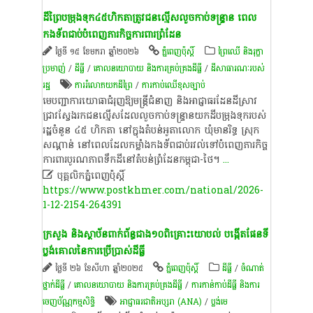
ដីព្រៃបម្រុងទុក៤៥ហិកតាត្រូវជនល្មើសលួចកាប់ទន្រ្ទាន ពេល
កងទ័ពជាប់បំពេញភារកិច្ចការពារព្រំដែន
ថ្ងៃទី ១៥ ខែមករា ឆ្នាំ២០២៦
ភ្នំពេញប៉ុស្តិ៍
ព្រៃឈើ និងរុក្ខា
ប្រមាញ់
/
ដីធ្លី
/
គោលនយោបាយ និង​ការគ្រប់គ្រង​ដីធ្លី
/
ដីសាធារណៈរបស់
រដ្ឋ
ការរំលោភ​យក​ដី​ព្រៃ​
/
ការកាប់ឈើខុសច្បាប់
មេបញ្ជាការយោធាជំរុញឱ្យមន្រ្តីជំនាញ និងអាជ្ញាធរដែនដីស្រាវ
ជ្រាវស្វែងរកជនល្មើសដែលលួចកាប់ទន្រ្ទានយកដី​បម្រុង​ទុក​របស់​
រដ្ឋ​ចំនួន​ ៤៥​ ហិកតា នៅក្នុងតំបន់អូតាលោក ឃុំមានរិទ្ធ ស្រុក
សណ្ដាន់ នៅពេលដែលកម្លាំងកងទ័ពជាប់រវល់ទៅបំពេញភារកិច្ច
ការពារបូរណភាពទឹកដីនៅតំបន់ព្រំដែនកម្ពុជា-ថៃ។
...

បុគ្គលិកភ្នំពេញប៉ុស្តិ៍
https://www.postkhmer.com/national/2026-
1-12-2154-264391
ក្រសួង និងស្ថាប័នពាក់ព័ន្ធជាង១០ពិគ្រោះយោបល់ បង្កើតផែនទី
ប្លង់គោលនៃការប្រើប្រាស់ដីធ្លី
ថ្ងៃទី ២៦ ខែសីហា ឆ្នាំ២០២៥
ភ្នំពេញប៉ុស្តិ៍
ដីធ្លី
/
ចំណាត់
ថ្នាក់ដីធ្លី
/
គោលនយោបាយ និង​ការគ្រប់គ្រង​ដីធ្លី
/
ការកាន់កាប់​ដីធ្លី និង​ការ
ចេញ​ប័ណ្ណកម្មសិទ្ធិ​
អាជ្ញាធរ​ជាតិ​អប្សរា​ (ANA)
/
ប្លង់​មេ