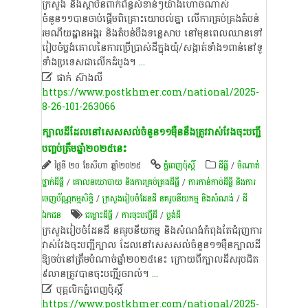
ក្រសួង និងស្ថាប័នពាក់ព័ន្ធសំខាន់ៗយ៉ាងហោចណាស់
ចំនួន១១បានចាប់ផ្តើមពិគ្រោះយោបល់គ្នា លើការគ្រប់គ្រងតំបន់
រមណីយដ្ឋានអង្គរ និងតំបន់បឹងទន្លេសាប នៅមុនពេលឈានទៅ
រៀបចំប្លង់គោលនៃការប្រើប្រាស់ដីក្នុងឃុំ/សង្កាត់ទាំង១ពាន់នៅទូ
ទាំងប្រទេសជាលើកដំបូង។
...

ផាក់ ស៊ាងលី
https://www.postkhmer.com/national/2025-
8-26-101-263066
ក្បាលដីដែលនៅសេសសល់ចំនួន១១ម៉ឺននឹងត្រូវវាស់វែងចុះបញ្ជី
បញ្ចប់ត្រឹមឆ្នាំ២០២៥នេះ
ថ្ងៃទី ២០ ខែសីហា ឆ្នាំ២០២៥
ភ្នំពេញប៉ុស្តិ៍
ដីធ្លី
/
ចំណាត់
ថ្នាក់ដីធ្លី
/
គោលនយោបាយ និង​ការគ្រប់គ្រង​ដីធ្លី
/
ការកាន់កាប់​ដីធ្លី និង​ការ
ចេញ​ប័ណ្ណកម្មសិទ្ធិ​
/
ក្រសួងរៀបចំដែនដី នគរូបនីយកម្ម និងសំណង់
/
ដី
ឯកជន
ជម្លោះ​ដីធ្លី
/
ការចុះបញ្ជីដី
/
ប្លង់ដី
ក្រសួងរៀបចំដែនដី នគរូបនីយកម្ម និងសំណង់កំពុងតែជំរុញការ
វាស់វែងចុះបញ្ជីក្បាល​ ដែល​នៅ​សេ​សស​ល់​ចំនួ​ន១១​ម៉ឺន​ក្បាល​ដី
ឱ្យ​ចប់នៅ​ត្រឹមបំ​ណាច់ឆ្នាំ២០២៥នេះ ក្រោយពីក្បាលដីសរុបជិត
៩លាន​​ត្រូ​វ​បា​ន​ចុះ​បញ្ជី​រួច​រាល់។
...

បុគ្គលិកភ្នំពេញប៉ុស្តិ៍
https://www.postkhmer.com/national/2025-