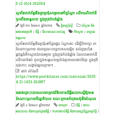
5-12-1614-262054
ស្ថាប័នពាក់ព័ន្ធនឹងជួបប្រជុំសម្រេចនៅថ្ងៃស្អែក លើករណីចាក់ដី
ចូលបឹងទន្លេសាប ក្នុងក្រុងកំពង់ឆ្នាំង
ថ្ងៃទី ២១ ខែមេសា ឆ្នាំ២០២៥
ភ្នំពេញប៉ុស្តិ៍
បរិស្ថាន និង
ធនធានធម្មជាតិ
/
ដីធ្លី
/
ដីសាធារណៈរបស់រដ្ឋ
ទឹក​ស្អាត​
/
អាជ្ញាធរ​
ទន្លេសាប
ស្ថាប័នពាក់ព័ន្ធនឹងប្រជុំនៅថ្ងៃអង្គារ ស្អែកនេះ ដើម្បីពិភាក្សា រក
ដំណោះស្រាយ ជាលក្ខណៈបច្ចេកទេសលម្អិត ដល់ក្រុមហ៊ុន
ផ្គត់ផ្គង់ទឹកស្អាតឯកជនមួយ ក្នុងក្រុងកំពង់ឆ្នាំង ដែលបានចាក់ដី
លើកជាទំនប់ ចូល​ក្នុងទន្លេសាបប្រវែងប្រមាណ៧០ម៉ែត្រ ក្នុងភូមិ
ចុងកោះ សង្កាត់ផ្សារក្រោម។
...

ផាក់ ស៊ាងលី
https://www.postkhmer.com/national/2025-
4-21-1433-261887
ជនរងគ្រោះដោយសារគម្រោង​វិនិយោគដីធ្លី​ឆបោក​ស្នើឱ្យមាន
ដំណោះស្រាយពី​រដ្ឋាភិបាល ខណៈពួកគេកំពុងតស៊ូនឹងបំណុល
ថ្ងៃទី ៤ ខែមេសា ឆ្នាំ២០២៥
ខេ​ម​បូ​ចា
ដីធ្លី
/
គោល
នយោបាយ និង​ការគ្រប់គ្រង​ដីធ្លី
/
ការកាន់កាប់​ដីធ្លី និង​ការចេញ​ប័ណ្ណកម្មសិទ្ធិ​
/