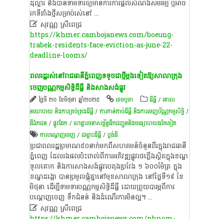
ដុល្លារ និង​បាន​ទាមទារ​ឲ្យ​មានការ​ការ​ផ្ដល់​សំណង​សមរម្យ ឬ​អាច​
រក​ទី​តាំង​ថ្មី​សម្រាប់​រស់​នៅ
...

សុវណ្ណ ស្រីពេជ្រ
https://khmer.cambojanews.com/boeung-
trabek-residents-face-eviction-as-june-22-
deadline-looms/
ពលរដ្ឋ​រស់នៅរាជធានី​ភ្នំពេញទទូចជាថ្មីម្ដងទៀត​ឱ្យសាលាក្រុង​
ចេញ​បណ្ណកម្មសិទ្ធិ​ដីធ្លី និង​សាងសង់​ផ្លូវ
ថ្ងៃទី ២០ ខែមិថុនា ឆ្នាំ២០២៥
ខេ​ម​បូ​ចា
ដីធ្លី
/
គោល
នយោបាយ និង​ការគ្រប់គ្រង​ដីធ្លី
/
ការកាន់កាប់​ដីធ្លី និង​ការចេញ​ប័ណ្ណកម្មសិទ្ធិ​
/
ដីឯកជន
/
ផ្លូវដែក
/
ហេដ្ឋារចនាសម្ព័ន្ធដឹកជញ្ជូននិងមធ្យោបាយដទៃទៀត
ការបណ្តេញចេញ
/
ជម្លោះ​ដីធ្លី
/
ប្លង់ដី
ប្រជាពលរដ្ឋប្រមាណ៥០នាក់មកពីសហគមន៍ចំនួនពីរក្នុងរាជធានី
ភ្នំពេញ ដែលរងផលប៉ះពាល់ពីការអភិវឌ្ឍផ្លូវរថភ្លើងស្ថិតក្នុងខណ្ឌ
ទួលគោក និងការសាងសង់ផ្លូវបេតុងប្រវែង ១ ៦០០ម៉ែត្រ ក្នុង
ខណ្ឌដង្កោ បានប្រមូលផ្តុំគ្នានៅមុខសាលាក្រុង នៅថ្ងៃទី១៩ ខែ
មិថុនា ដើម្បីទាមទារបណ្ណកម្មសិទ្ធិដីធ្លី ដោយព្រួយបារម្ភពីការ
បណ្តេញចេញ ទឹកជំនន់ និងដំណើរការមិនល្អ។
...

សុវណ្ណ ស្រីពេជ្រ
https://khmer.cambojanews.com/phnom-