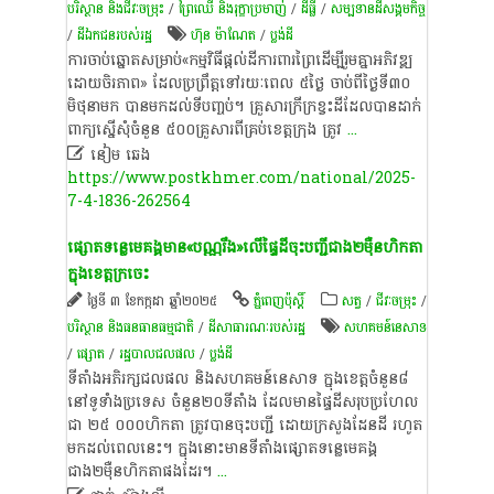
បរិស្ថាន និងជីវៈចម្រុះ
/
ព្រៃឈើ និងរុក្ខាប្រមាញ់
/
ដីធ្លី
/
សម្បទានដីសង្គមកិច្ច
/
ដីឯកជនរបស់រដ្ឋ
ហ៊ុន ម៉ាណែត
/
ប្លង់ដី
ការ​ចាប់​ឆ្នោត​​សម្រាប់​«កម្មវិធី​ផ្ដល់​ដី​ការពារ​ព្រៃ​ដើម្បី​រួម​គ្នា​អភិវឌ្ឍ​
ដោយ​ចិរភាព»​ ដែល​ប្រព្រឹត្ត​ទៅ​រយៈ​ពេល ៥​ថ្ងៃ ចាប់​ពី​ថ្ងៃ​ទី៣០
មិថុនា​មក បាន​មក​ដល់​ទី​បញ្ចប់។ គ្រួសារ​ក្រីក្រ​ខ្វះ​ដី​ដែល​បាន​ដាក់​
ពាក្យ​ស្នើ​សុំ​ចំនួន ៥០០​គ្រួសារ​ពី​គ្រប់​ខេត្ត​ក្រុង ត្រូវ
...

នៀម ឆេង
https://www.postkhmer.com/national/2025-
7-4-1836-262564
ផ្សោតទន្លេមេគង្គមាន«បណ្ណរឹង»លើផ្ទៃដីចុះបញ្ជីជាង២ម៉ឺនហិកតា
ក្នុងខេត្តក្រចេះ
ថ្ងៃទី ៣ ខែកក្កដា ឆ្នាំ២០២៥
ភ្នំពេញប៉ុស្តិ៍
សត្វ
/
ជីវៈចម្រុះ
/
បរិស្ថាន និងធនធានធម្មជាតិ
/
ដីសាធារណៈរបស់រដ្ឋ
សហគមន៍នេសាទ
/
ផ្សោត​
/
រដ្ឋបាលជលផល
/
ប្លង់ដី
ទីតាំងអភិរក្សជលផល និងសហគមន៍នេសាទ ក្នុងខេត្តចំនួន៨
នៅទូទាំងប្រទេស ចំនួន២០ទីតាំង ដែលមានផ្ទៃដីសរុបប្រហែល
ជា ២៥ ០០០ហិកតា ត្រូវបានចុះបញ្ជី ដោយក្រសួងដែនដី រហូត
មកដល់ពេលនេះ។ ក្នុងនោះមានទីតាំងផ្សោតទន្លេមេគង្គ
ជាង២ម៉ឺនហិកតាផងដែរ។
...