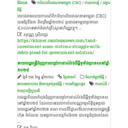
ដីឯកជន
ការិយាល័យ​ឥណទាន​កម្ពុជា (CBC)
/
ការបោកបន្លំ
/
ជម្លោះ​
ដីធ្លី
យោងតាមរបាយការណ៍ពីការិយាល័យឥណទានកម្ពុជា (CBC)
បានឱ្យដឹងថា គិតត្រឹមឆ្នាំ២០២៤ ប្រជាជនកម្ពុជាប្រមាណ
៥,០៤លាននាក់ជំពាក់គ្រឹះស្ថានហិរញ្ញវត្ថុ។
...

សុវណ្ណ ស្រីពេជ្រ
https://khmer.cambojanews.com/land-
investment-scam-victims-struggle-with-
debts-plead-for-government-solution/
​នាយក​រដ្ឋមន្ត្រី​ជំរុញ​ការ​បញ្ចប់​ការ​វាស់វែង​ដីធ្លី​ទូ​ទាំង​ប្រទេស​នៅ​ឆ្នាំ​
២០២៥
ថ្ងៃទី ២៣ ខែធ្នូ ឆ្នាំ២០២៤
ខ្មែរថាមស៍
ចំណាត់ថ្នាក់ដីធ្លី
/
គោលនយោបាយ និង​ការគ្រប់គ្រង​ដីធ្លី
/
ការ​អភិវឌ្ឍ​សង្គម
ការវាស់ដី
/
ការចុះបញ្ជីក្បាលដី
​រាជរដ្ឋាភិបាល​កំពុង​ជំរុញ​ការ​បញ្ចប់​ការ​វាស់វែង​ដីធ្លី​ទូ​ទាំង​ប្រទេស​
នៅ​ឆ្នាំ​២០២៥​ ដែល​ឈាន​ដល់​ការ​ចែក​បណ្ណ​កម្មសិទ្ធិ​ជូន​ប្រជា
ពលរដ្ឋ​នៅ​ឆ្នាំ​២០២៧​ ខណៈ​កាលពី​ថ្ងៃ​សៅរ៍​លោកនាយក​រដ្ឋមន្ត្រី​
ហ៊ុន​ ម៉ា​ណែ​ត​ បាន​ប្រកាស​ខេត្តកំពង់ចាម​ ជា​ខេត្ត​ដំបូង​គេ​ដែល
...

តន​ វិបុល