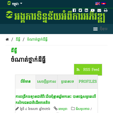
កម្ពុជា
/
/
ដីធ្លី
ចំណាត់ថ្នាក់ដីធ្លី
ដីធ្លី
ចំណាត់ថ្នាក់ដីធ្លី
RSS Feed
ព័ត៌មាន
សេចក្តីប្រកាស
ប្រធានបទ
PROFILES
ការ​ពង្រីក​ឧទ្យាន​ជាតិ​វី​រៈ​ជ័យ​ប៉ុន្មាន​ឆ្នាំ​មកនេះ​ បាន​បង្ក​សម្ពាធ​លើ​
កសិករ​ជនជាតិ​ដើម​ភាគតិច​
ថ្ងៃទី ៤ ខែឧសភា ឆ្នាំ២០២៦
ខេ​ម​បូ​ចា
ដីសមូហភាព
/