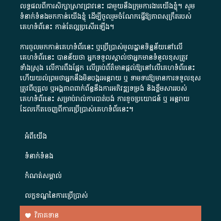
លទ្ធផលពីការសិក្សាស្រាវជ្រាវនេះ ជាមួយនឹងក្រុមការងារយើងខ្ញុំ។ សូម
ទំនាក់ទំនងមកកាន់យើងខ្ញុំ
ដើម្បីចូលរួមចំណែកធ្វើឱ្យភាពសុក្រឹតរបស់
គេហទំព័នេះ កាន់តែល្អប្រសើរឡើង។
ការចូលមកកាន់គេហទំព័រនេះ ឬប្រើប្រាស់មូលដ្ឋានទិន្នន័យនៅលើ
គេហទំព័រនេះ បានន័យថា អ្នកទទួលស្គាល់ថាអ្នកមានទំនួលខុសត្រូវ
ទាំងស្រុង លើការពឹងផ្អែក លើគ្រប់ព័ត៌មានផ្តល់ឱ្យនៅលើគេហទំព័រនេះ
ហើយយល់ព្រមថាអ្នកនឹងមិនបង្ករអន្តរាយ ឬ ទាមទារ​ឱ្យមានការទទួលខុស​
ត្រូវពីបុគ្គល ឬអង្គភាពពាក់ព័ន្ធនឹងការអភិវឌ្ឍទម្រង់ និងខ្លឹមសាររបស់
គេហទំព័រនេះ សម្រាប់រាល់ការបាត់បង់ ការខូចប្រយោជន៍ ឬ អន្តរាយ
ដែលកើតចេញពីការប្រើប្រាស់គេហទំព័រនេះ។
អំពី​យើង​
ទំនាក់ទំនង
កំណត់សម្គាល់
លក្ខខណ្ឌនៃការប្រើប្រាស់
វិភាគទាន