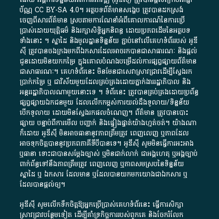
ប័ណ្ណ​
CC BY-SA 4.0
។​ អត្ថបទ​ព័ត៌មាន​សង្ខេប​ ត្រូវ​បាន​ដកស្រង់​
ចេញពី​សារព័ត៌មាន ស្របតាមការ​ណែនាំ​អំពី​គោលការណ៍​នៃ​ការ​ប្រើ
ប្រាស់​ដោយ​យុត្តិធម៌​ និង​រក្សាសិទ្ធិអ្នកនិពន្ធ ដោយ​ប្រភពដើម​នៃ​​អត្ថបទ
ទាំង​នោះ​ ។​ ស្នាដៃ​ និង​មូលដ្ឋាន​ទិន្នន័យ ​ភ្ជាប់​នៅ​លើ​គេហទំព័រ​របស់​ អូ​ឌី​
ស៊ី​ ត្រូវ​បាន​ចងក្រង​មក​ពី​ឯកសារ​ដែល​អាច​រក​បានជា​សាធារណៈ​ និង​ផ្តល់​
ជូន​ដោយ​មិន​យក​កម្រៃ​ ក្នុង​គោលបំណង​បម្រើ​ដល់ការ​ផ្សព្វផ្សាយ​ព័ត៌មាន​
ជា​សាធារណៈ​។​ គេហទំព័រ​នេះ​ មិនមែន​ជា​សេវា​ស្រាវជ្រាវ​ដើម្បី​ស្វែងរក
ប្រាក់​កម្រៃ​ ឬ​ ជា​វិស័យ​មួយ​ដែល​គ្រប់គ្រង​ដោយ​ភ្នាក់ងារ​រដ្ឋាភិបាល​ និង ​
អន្តររដ្ឋាភិបាល​ណាមួយ​នោះ​ទេ ​។​ ទំព័រ​នេះ​ ត្រូវ​បាន​គ្រប់គ្រង​ដោយ​ប្រព័ន្ធ​
ផ្សព្វផ្សាយ​ឯកជន​មួយ​ ដែល​លើកកម្ពស់​ការ​យល់​ដឹង​ទូលាយ​/​ទិន្នន័យ​
បើក​ទូលាយ​ ដោយ​មិនស្វែង​រក​ផល​ចំណេញ​។​ ព័ត៌មាន​ ត្រូវ​បាន​បោះ
ផ្សាយ​ បន្ទាប់​ពី​ការ​មើល​ បញ្ជាក់​ និង​ផ្ទៀងផ្ទាត់​យ៉ាង​ហ្មត់ចត់​។​ យ៉ាងណា​
ក៏​ដោយ​ អូ​ឌី​ស៊ី​ មិន​អាច​ធានា​នូវ​ភាព​ត្រឹមត្រូវ​ ពេញលេញ​ ឬ​ភាព​ដែល​
អាច​ទុកចិត្ត​បាននូវ​ប្រភព​ភាគី​ទី​បី​បាន​ទេ​។​ អូ​ឌី​ស៊ី​ សូម​មិន​ធ្វើការ​អះអាង​
ឬ​ធានា​ ទោះជា​បាន​សម្តែង​ច្បាស់​ ឬ​មិន​ជាក់លាក់​ ជា​អង្គហេតុ​ ឬ​អង្គច្បាប់​
ពាក់ព័ន្ធ​ទៅ​នឹង​ភាព​ត្រឹមត្រូវ​ ពេញលេញ​ ឬ​ភាព​សម​ស្រប​នៃ​ទិន្នន័យ​
ស្នាដៃ​ ឬ​ ឯកសារ​ ដែល​មាន​ ឬ​ដែល​បាន​យក​មក​យោង​ជា​ឯកសារ​ ឬ​
ដែល​បាន​ផ្តល់​ឲ្យ​។
អូឌីស៊ី សូមលើកទឹកចិត្តឱ្យអ្នកប្រើប្រាស់គេហទំព័រនេះ ធ្វើការសិក្សា
ស្រាវជ្រាវបន្ថែមទៀត ដើម្បីគាំទ្រកិច្ចការ​របស់ពួកគេ និងចែករំលែក