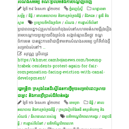
សំណង​សមរម្យ ខណៈ​ប្រឈម​នឹង​ការបណ្ដេញ​ចេញ​
ថ្ងៃទី ២៩ ខែឧសភា ឆ្នាំ២០២៥
ភ្នំពេញប៉ុស្តិ៍
ហេដ្ឋារចនា
សម្ព័ន្ធ
/
ដីធ្លី
/
គោលនយោបាយ និង​ការគ្រប់គ្រង​ដីធ្លី
/
ដីឯកជន
/
ផ្លូវដី និង
ស្ពាន
ប្រឡាយ​ទឹក​បឹង​ត្របែក​
/
សំណង
/
ការផ្លាស់ទីលំនៅ
ប្រជាពល​រដ្ឋ​១៤គ្រួសារ​ដែល​កំពុង​រស់នៅ​សហគមន៍​សាមគ្គីរុងរឿង
តាម​បណ្ដោយ​ប្រឡាយ​បឹង​ត្របែង សង្កាត់​ផ្សារ​ដើម​ថ្កូវ ខណ្ឌ​
ចំការមន បាន​ផ្ទុះ​ការ​តវ៉ា​ជាថ្មី​ទាមទារ​​សំណង​សមរម្យ ឬ​ក៏ទី​តាំង​ថ្មី
សម្រាប់​រស់​នៅ។
...

សុវណ្ណ ស្រីពេជ្រ
https://khmer.cambojanews.com/boeung-
trabek-residents-protest-again-for-fair-
compensation-facing-eviction-with-canal-
development/
រដ្ឋមន្ត្រី​ថា ក្រ​សួង​ដែនដីស្នើផែនការថ្មីមួយ​សម្រាប់ដោះស្រាយ
ជម្លោះ និង​ការប្រើប្រាស់​ដីតំបន់​អង្គរ
ថ្ងៃទី ២៦ ខែឧសភា ឆ្នាំ២០២៥
ខេ​ម​បូ​ចា
ដីធ្លី
/
គោល
នយោបាយ និង​ការគ្រប់គ្រង​ដីធ្លី
/
ក្រសួងរៀបចំដែនដី នគរូបនីយកម្ម និង
សំណង់
/
ដីសាធារណៈរបស់រដ្ឋ
បេតិកភណ្ឌ​ពិភពលោក​អង្គរ​
/
ជម្លោះ​ដី
ធ្លី
/
ការផ្លាស់ទីលំនៅ
/
បេតិកភ័ណ្ឌពិភពលោក