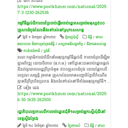

ផាក់ ស៊ាងលី
https://www.postkhmer.com/national/2025-
7-3-1230-262536
កម្មវិធី​ផ្ដល់​ដី​ការពារ​ព្រៃ​ចាប់​ផ្ដើម​ចាប់ឆ្នោត​សម្រាប់​មនុស្ស​៥០០​
គ្រួសារ​ដំបូង​ដែល​នឹង​ទៅ​រស់​នៅ​ស្រុក​សេសាន្ត
ថ្ងៃទី ១ ខែកក្កដា ឆ្នាំ២០២៥
ភ្នំពេញប៉ុស្តិ៍
ដីធ្លី
/
គោល
នយោបាយ និង​ការគ្រប់គ្រង​ដីធ្លី
/
សម្បទានដីសង្គមកិច្ច
/
ដីឯកជនរបស់រដ្ឋ
ការបែងចែកដី
/
ប្លង់ដី
គណៈកម្មាធិការជាតិដឹកនាំអនុវត្តកម្មវិធីផ្តល់ដី ការពារព្រៃដើម្បីរួម
គ្នាអភិវឌ្ឍ ដោយចីរភាព (ផ.ក.អ.) នៅ​ថ្ងៃ​នេះ​បាន​ចាប់​ឆ្នោត​​ផ្ដល់​
ដី​ដល់​ប្រជា​ពលរដ្ឋ​ក្រីក្រចំនួន ៥០០​គ្រួសារ​ដំបូង​​ ដោយ​ផ្អែក​លើ​
លក្ខណៈសម្បត្តិ រួមមាន គ្រួសារដែលមានសញ្ជាតិខ្មែរពីកំណើត
គ្មានដី​ក្រីក្រពិតប្រាកដ និងចង់ទៅរស់នៅទីតាំងអនុវត្តកម្មវិធី។
...

នៀម ឆេង
https://www.postkhmer.com/national/2025-
6-30-1635-262500
រដ្ឋាភិបាលប្រកាសពីការចាប់ឆ្នោតជុំទី១សម្រាប់អ្នកស្នើសុំដីនៅ
ខេត្តស្ទឹងត្រែង
ថ្ងៃទី ២៤ ខែមិថុនា ឆ្នាំ២០២៥
ខ្មែរថាមស៍
ដីធ្លី
/
គោល