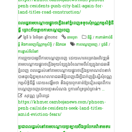
penh-residents-push-city-hall-again-for-
land-titles-road-construction/
ពលរដ្ឋតាមបណ្តោយផ្លូវរថភ្លើងនៅភ្នំពេញទទូចសុំបណ្ណកម្មសិទ្ធិដី
ធ្លី ព្រោះភ័យខ្លាចការ​បណ្តេញ​ចេញ
ថ្ងៃទី ៦ ខែមិថុនា ឆ្នាំ២០២៥
ខេ​ម​បូ​ចា
ដីធ្លី
/
ការកាន់កាប់​ដី
ធ្លី និង​ការចេញ​ប័ណ្ណកម្មសិទ្ធិ​
/
ដីឯកជន
ការបណ្តេញចេញ
/
ប្លង់ដី
/
ការផ្លាស់ទីលំនៅ
ការព្រួយបារម្ភពីការបណ្ដេញចេញ ដោយសារគម្រោងអភិវឌ្ឍន៍
តាមបណ្ដោយផ្លូវរថភ្លើងមួយខ្សែក្នុងចំណោមពីរខ្សែក្នុងរាជធានី
ភ្នំពេញ ពលរដ្ឋរស់នៅតាមបណ្តោយផ្លូវរថភ្លើងប្រមាណ៨០នាក់
បានជួបជុំគ្នាមុខសាលារាជធានីភ្នំពេញដើម្បីដាក់ញត្តិស្នើ​សុំ​បណ្ណ
កម្មសិទ្ធិដីធ្លី ដោយសង្ឃឹមថា នឹងជួយពួកគាត់ឱ្យជៀសផុតពីការ
បណ្តេញចេញដោយគ្មានសំណង ឬការគាំទ្រគ្រប់គ្រាន់។
...

សុវណ្ណ ស្រីពេជ្រ
https://khmer.cambojanews.com/phnom-
penh-railside-residents-seek-land-titles-
amid-eviction-fears/
ប្រជាពល​ដ្ឋរស់នៅតាម​បណ្ដោយប្រឡាយ​បឹង​ត្របែកតវ៉ាទាមទារ