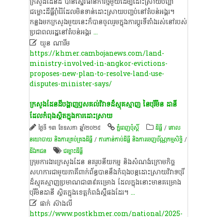
ក្រ​សួង​ដែន​ដី បាន​ស្នើ​វិធានការ​ថ្មី​មួយ​ដើម្បី​ដោះស្រាយ​បញ្ហា​
ជម្លោះ​ដី​ធ្លី​រ៉ាំរ៉ៃ​ដែល​មិន​ទាន់​ដោះស្រាយបញ្ចប់​នៅ​តំបន់​អង្គរ​។ ​
កន្លង​មក​ក្រ​សួង​មួយ​នេះ​ក៏​បាន​ចូល​រួម​ក្នុង​ការ​ប្ដូរទីតាំង​រស់​នៅ​របស់​
ប្រជា​ពល​រដ្ឋ​នៅ​តំបន់​អង្គរ
...

ឃួន ណារីម​
https://khmer.cambojanews.com/land-
ministry-involved-in-angkor-evictions-
proposes-new-plan-to-resolve-land-use-
disputes-minister-says/
ក្រសួងដែនដីបង្ហាញឫសគល់វិវាទដ៏ស្មុគស្មាញ នៃបុរីម៉ន ដានី
ដែលកំពុងស្ថិតក្នុងការដោះស្រាយ
ថ្ងៃទី ១៣ ខែឧសភា ឆ្នាំ២០២៥
ភ្នំពេញប៉ុស្តិ៍
ដីធ្លី
/
គោល
នយោបាយ និង​ការគ្រប់គ្រង​ដីធ្លី
/
ការកាន់កាប់​ដីធ្លី និង​ការចេញ​ប័ណ្ណកម្មសិទ្ធិ​
/
ដីឯកជន
ជម្លោះ​ដីធ្លី
ក្រុមការងារក្រសួងដែន នគរូបនីយកម្ម និងសំណង់ក្រោមកិច្ច
សហការជាមួយភាគីពាក់ព័ន្ធបាននឹងកំពុងបន្ត​ដោះស្រា​យ​វិវា​ទ​បុ​រី​
ដ៏ស្មុគស្មាញប្រមាណជា៣៩គម្រោង ដែលក្នុងនោះមានគម្រោង
បុរីម៉នដានី ស្ថិតក្នុង​ខេត្ត​កំព​ង់ស្ពឺ​ផ​ងដែ​រ។​
...

ផាក់ ស៊ាងលី
https://www.postkhmer.com/national/2025-