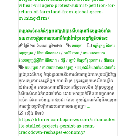
vihear-villagers-protest-submit-petition-for-
return-of-farmland-from-global-green-
mining-firm/
គម្រោងសំណង់ធំៗខ្លះនៅក្រុងព្រះសីហនុនៅតែបន្តជាប់គាំង
ខណៈការបង្ក្រាបការឆបោកក៏កំពុងកែប្រែសេដ្ឋកិច្ចតំបន់នេះ
ថ្ងៃទី ២០ ខែមេសា ឆ្នាំ២០២៦
ខេ​ម​បូ​ចា
ឧក្រិដ្ឋកម្ម និងការ
អនុវត្តច្បាប់
/
វិនិយោគិនបរទេស
/
ការវិនិយោគ
/
គោលនយោបាយ
និងបទប្បញ្ញត្តិស្តីពីការវិនិយោគ
/
ដីធ្លី
/
ច្បាប់ និងប្រព័ន្ធតុលាការ
/
ដីឯកជន
ការបង្ក្រាប​
/
ការឆបោក​តាម​អនឡាញ​
/
​គម្រោង​វិនិយោគ​ដែល​ជាប់គាំង​
ក្រុងព្រះសីហនុ កំពុងប្រឈមនឹងការលំបាកក្នុងការស្ដារឡើងវិញ
នូវសកម្មភាពសេដ្ឋកិច្ច។ កាលពីមុន ក្រុងឆ្នេរមួយនេះរីកចម្រើន
យ៉ាងលឿន ដោយសារការវិនិយោគពីប្រទេសចិន ប៉ុន្តែបច្ចុប្បន្ន
វិស័យសំណង់កំពុងជាប់គាំង ដោយសារប្រាក់វិនិយោគចូលមាន
កម្រិត និងភាពមិនប្រាកដប្រជា ដែល មួយផ្នែកពាក់ព័ន្ធនឹងយុទ្ធនា
ការបង្ក្រាបប្រតិបត្តិការឆបោកតាមអនឡាញ។
...

ស៊ើង និមល់
https://khmer.cambojanews.com/sihanoukvi
lle-stalled-projects-persist-as-scam-
crackdown-reshapes-economy/