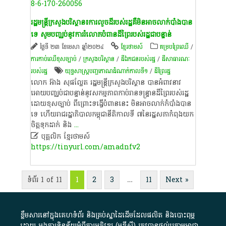
8-6-170-260056
​រដ្ឋមន្ត្រី​ក្រសួងបរិស្ថាន​៖​ការ​លួច​ដី​របស់​រដ្ឋ​គឺ​មិន​អាច​លាក់បាំង​បាន​
ទេ​ សូម​បញ្ឈប់​នូវ​ការ​រំលោភ​បំពាន​ដី​ព្រៃរបស់​រដ្ឋ​ជា​បន្ទាន់​
ថ្ងៃទី ២៣ ខែមេសា ឆ្នាំ២០២៤
ខ្មែរថាមស៍
គម្របព្រៃឈើ
/
ការកាប់ឈើខុសច្បាប់
/
ក្រសួងបរិស្ថាន
/
ដីឯកជនរបស់រដ្ឋ
/
ដីសាធារណៈ
របស់រដ្ឋ
យុទ្ធ​សាស្ត្រ​បញ្ច​កោណ​​ដំណាក់​កាល​ទី​១​
/
ដី​ព្រៃ​រដ្ឋ
​លោក​ អ៊ា​ង​ សុ​ផល្លែ​ត​ រដ្ឋមន្ត្រី​ក្រសួងបរិស្ថាន​ បាន​អំពាវនាវ​
អោយ​បញ្ឈប់​ជា​បន្ទាន់​នូវ​សកម្មភាព​កាប់​រានទន្ទ្រាន​ដី​ព្រៃរបស់​រដ្ឋ​
ដោយ​ខុសច្បាប់​ ពីព្រោះ​ទ​ង្វើ​បំពាន​នេះ​ មិន​អាច​លាក់កំបាំង​បាន​
ទេ​ ហើយ​រាជរដ្ឋាភិបាល​កម្ពុជា​នីតិកាល​ទី​ ៧​នៃ​រដ្ឋសភា​កំពុង​យក
ចិត្តទុកដាក់​ និង
...

បុគ្គលិក​ ខ្មែរ​ថា​ម​ស៍​
https://tinyurl.com/amadnfv2
ទំព័រ 1 of 11
1
2
3
…
11
Next »
ខ្លឹមសារ​នៅ​ក្នុង​គេហទំព័រ និង​គ្រប់​ស្នា​ដៃ​ដើម​ដែល​ផលិត​ និង​បោះពុម្ព​
ដោយ​ អង្គការ​ទិន្នន័យ​អំពី​ការអភិវឌ្ឍ​​ (អូ​ឌី​ស៊ី)​ ត្រូវ​បាន​ផ្តល់​ក្រោម​អាជ្ញា