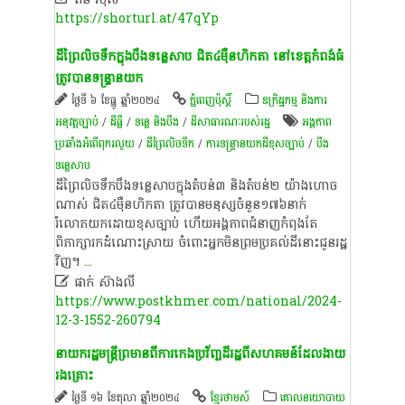
https://shorturl.at/47qYp
ដីព្រៃលិចទឹកក្នុងបឹងទន្លេសាប ជិត៤ម៉ឺនហិកតា នៅខេត្តកំពង់ធំ
ត្រូវបានទន្រ្ទានយក
ថ្ងៃទី ៦ ខែធ្នូ ឆ្នាំ២០២៤
ភ្នំពេញប៉ុស្តិ៍
ឧក្រិដ្ឋកម្ម និងការ
អនុវត្តច្បាប់
/
ដីធ្លី
/
ទន្លេ និងបឹង
/
ដីសាធារណៈរបស់រដ្ឋ
​​​អង្គភាព​​​
ប្រឆាំង​​​អំពើ​​​ពុក​​​រលួយ
/
ដី​ព្រៃ​លិច​ទឹក​
/
​ការទន្ទ្រាន​យក​ដី​ខុសច្បាប់​
/
បឹង
ទន្លេសាប
ដីព្រៃលិចទឹកបឹងទន្លេសាបក្នុងតំបន់៣ និងតំបន់២​​ យ៉ាងហោច
ណាស់ ជិត៤ម៉ឺនហិកតា ត្រូវបានមនុស្ស​ចំនួន​១៧៦នាក់
រំលោភយក​ដោយខុសច្បាប់ ហើយអង្គភាពជំនាញកំពុងតែ
ពិភាក្សារកដំណោះស្រាយ ចំពោះ​អ្នកមិន​ព្រម​ប្រ​គល់ដីនោះជូនរដ្ឋ
វិញ។
...

ផាក់ ស៊ាងលី
https://www.postkhmer.com/national/2024-
12-3-1552-260794
នាយក​រដ្ឋមន្ត្រី​ព្រមាន​ពី​ការ​កេងប្រវ័ញ្ច​ដី​រដ្ឋ​ពី​សហគមន៍​ដែល​ងាយ​
រង​គ្រោះ​
ថ្ងៃទី ១៦ ខែតុលា ឆ្នាំ២០២៤
ខ្មែរថាមស៍
គោលនយោបាយ