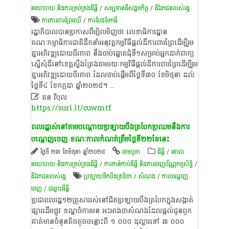
នយោបាយ និង​ការគ្រប់គ្រង​ដីធ្លី
/
សម្បទានដីសង្គមកិច្ច
/
ដីឯកជនរបស់រដ្ឋ
ការការពារព្រៃឈើ
/
ការបែងចែកដី
រដ្ឋាភិបាលបានប្រកាសពីម្សិលមិញថា លេខាធិការដ្ឋាន
គណៈកម្មាធិការជាតិដឹកនាំអនុវត្តកម្មវិធីផ្ដល់ដីការពារព្រៃដើម្បីរួម
គ្នាអភិវឌ្ឍដោយចីរភាព នឹងចាប់ឆ្នោតជុំទី១សម្រាប់អ្នកដាក់ពាក្យ
ស្នើសុំដីនៅខេត្តស្ទឹងត្រែងតាមរយៈកម្មវិធីផ្ដល់ដីការពារព្រៃដើម្បីរួម
គ្នាអភិវឌ្ឍដោយចីរភាព ដែលចាប់ផ្ដើមពីថ្ងៃទី៣០ ខែមិថុនា ដល់
ថ្ងៃទី៤ ខែកក្កដា ឆ្នាំ២០២៥។
...

តន វិបុល
https://surl.lt/cuwmtf
ពល​រដ្ឋរស់នៅ​តាមបណ្ដោយ​ប្រឡាយបឹង​ត្របែកប្រឈមនឹងការ
បណ្ដេញចេញ ខណៈកាលកំណត់ត្រឹមថ្ងៃទី២២ខែនេះ
ថ្ងៃទី ២៣ ខែមិថុនា ឆ្នាំ២០២៥
ខេ​ម​បូ​ចា
ដីធ្លី
/
គោល
នយោបាយ និង​ការគ្រប់គ្រង​ដីធ្លី
/
ការកាន់កាប់​ដីធ្លី និង​ការចេញ​ប័ណ្ណកម្មសិទ្ធិ​
/
ដីឯកជនរបស់រដ្ឋ
ប្រឡាយ​ទឹក​បឹង​ត្របែក​
/
សំណង
/
ការបណ្តេញ
ចេញ
/
ជម្លោះ​ដីធ្លី
ប្រជាពល​រដ្ឋ​១២​គ្រួសារ​រស់​នៅ​ជិត​ប្រឡាយ​បឹង​ត្របែក​ក្នុង​សង្កាត់​
ផ្សារ​ដើម​ថ្កូវ ខណ្ឌចំការមន អះអាងថា​សំណង​ដែល​ផ្ដល់ជូនពួក​
គាត់​មាន​ចំនួន​តិច​តួច​ចន្លោះពី ​១ ០០០​ ដុល្លារ​ទៅ ​៣ ០០០​