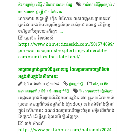
និង​ការគ្រប់គ្រង​ដីធ្លី
/
ដីសាធារណៈរបស់រដ្ឋ
ការរំលោភដីធ្លីខុសច្បាប់
/
លោកនាយក​រដ្ឋមន្ត្រី​ ហ៊ុន​ ម៉ា​ណែ​ត
លោកនាយក​រដ្ឋមន្ត្រី​ ហ៊ុន​ ម៉ា​ណែ​ត​ បាន​ចេញ​សារ​ព្រមាន​ដល់​
អ្នក​ដែល​កេង​ចំណេញ​ពី​ទុក្ខ​លំបាក​របស់​ប្រជាពលរដ្ឋ​ ដើម្បី​បន្ត​
មហិច្ឆតា​រឹបអូស​យក​ដី​រដ្ឋ​។​ ​
...

បុគ្គលិក​ ខ្មែរ​ថា​ម​ស៍​
https://www.khmertimeskh.com/501574699/
pm-warns-against-exploiting-vulnerable-
communities-for-state-land/
អាជ្ញាធរ​​គ្រោង​ប្រគល់​ដីជូន​ពលរដ្ឋ​ ដែល​ព្រម​ចាកចេញ​ពី​តំបន់​
អន្ទង់​អាំង​ក្នុង​ខែ​សីហា​នេះ
ថ្ងៃទី ៧ ខែសីហា ឆ្នាំ២០២៤
ភ្នំពេញប៉ុស្តិ៍
បរិស្ថាន និង
ធនធានធម្មជាតិ
/
ដីធ្លី
/
ចំណាត់ថ្នាក់ដីធ្លី
ដែន​ជម្រក​សត្វព្រៃ​ភ្នំសំកុស
អាជ្ញាធរ​​គ្រោង​នឹង​ប្រគល់​ដីជូន​ពលរដ្ឋ​ជិត​ ៧០ ​គ្រួសារ​ដែល​យល់​
ព្រម​ចាក​ចេញ​ពី​តំបន់​អន្ទង់អាំង (ភ្នំ១៥០០) ​ទៅ​កាន់​ទីតាំង​ថ្មី​នៅ
ក្នុង​ខែ​សីហា​នេះ​ ខណៈ​ដែល​កូន​ឈើ​ចម្រុះ​ចំនួន​ ​៥ម៉ឺន​ដើម​កំពុង​
តែ​ត្រូវ​ដាំ ដើម្បី​ស្ដារ​ព្រៃ​ឈើ​ឡើង​វិញ​ទុក
...

ផាក់ ស៊ាងលី
https://www.postkhmer.com/national/2024-