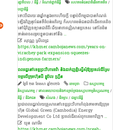
រដ្ឋាភិបាល
/
ដីធ្លី
/
ចំណាត់ថ្នាក់ដីធ្លី
សហគមន៍ជនជាតិដើមភាគតិច
/
បញ្ហា​ដី​ធ្លី​
ទោះបីជា​រយៈ​៣​ឆ្នាំ​កន្លង​មក​ហើយ​ក្តី​ បន្ទាប់​ពី​កម្ពុជា​បាន​កំណត់​
ឡើង​វិញ​នូវ​ផែនទី​តំបន់​អភិរក្ស​ ក៏​សហគមន៍​ជនជាតិ​ដើម​ភាគតិច​
នៅ​ជុំវិញ​ឧទ្យាន​ជាតិ​វី​រៈ​ជ័យ​នា​ភាគ​ឦសាន​ប្រទេស​ នៅ​តែ​មិន​
ទាន់​អាច​សម្រប​ខ្លួន​បាន​ទៅ​នឹង
...

សុវណ្ណ ស្រីពេជ្រ
https://khmer.cambojanews.com/years-on-
virachey-park-expansion-squeezes-
indigenous-farmers/
ពលរដ្ឋនៅខេត្តព្រះវិហារតវ៉ា និងដាក់ញត្តិស្នើសុំឱ្យប្រគល់ដីស្រែ
ចម្ការពីក្រុមហ៊ុនរ៉ែ គ្លូប៊ល ហ្គ្រីន
ថ្ងៃទី ២៣ ខែមេសា ឆ្នាំ២០២៦
ខេ​ម​បូ​ចា
ឧស្សាហកម្ម
និស្សារណកម្ម
/
គោលនយោបាយនិងការគ្រប់គ្រងឧស្សាហកម្មនិស្សរណកម្ម
/
ដីធ្លី
/
ដីឯកជន
សំណង
/
ដី​ចម្ការ
/
ជម្លោះ​ដីធ្លី
ប្រជាពលរដ្ឋរាប់រយគ្រួសារនៅខេត្តព្រះវិហារកំពុងទាមទារឱ្យក្រុម
ហ៊ុន Global Green (Cambodia) Energy
Development Co Ltd ប្រគល់ដីរបស់ពួកគេមកវិញ។
...

ឃួន ណារីម​
https://khmer.cambojanews.com/preah-