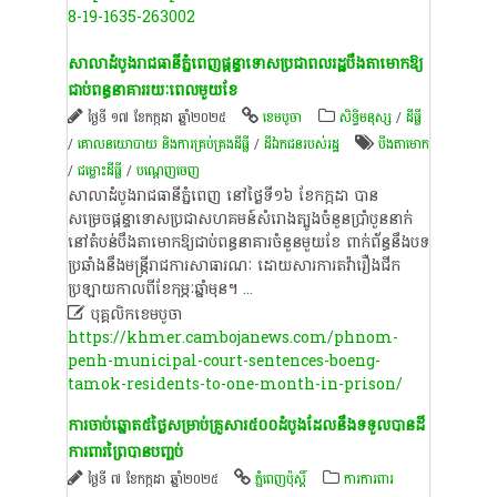
8-19-1635-263002
សាលាដំបូងរាជធានីភ្នំពេញផ្តន្ទាទោសប្រជាពលរដ្ឋបឹងតាមោកឱ្យ
ជាប់ពន្ធនាគាររយៈពេលមួយខែ
ថ្ងៃទី ១៧ ខែកក្កដា ឆ្នាំ២០២៥
ខេ​ម​បូ​ចា
សិទ្ធិមនុស្ស
/
ដីធ្លី
/
គោលនយោបាយ និង​ការគ្រប់គ្រង​ដីធ្លី
/
ដីឯកជនរបស់រដ្ឋ
បឹង​តាមោក
/
ជម្លោះ​ដីធ្លី
/
បណ្តេញចេញ
សាលាដំបូងរាជធានីភ្នំពេញ នៅថ្ងៃទី១៦ ខែកក្កដា បាន
សម្រេចផ្តន្ទាទោសប្រជាសហគមន៍សំរោងត្បូងចំនួនប្រាំបួននាក់
នៅតំបន់បឹងតាមោកឱ្យជាប់ពន្ធនាគារចំនួនមួយខែ ពាក់ព័ន្ធនឹងបទ
ប្រឆាំងនឹងមន្ត្រីរាជការសាធារណៈ ដោយសារការតវ៉ារឿងជីក
ប្រឡាយកាល​ពី​ខែកុម្ភៈឆ្នាំមុន​។
...

បុគ្គលិកខេមបូចា
https://khmer.cambojanews.com/phnom-
penh-municipal-court-sentences-boeng-
tamok-residents-to-one-month-in-prison/
ការ​ចាប់​ឆ្នោត​៥​ថ្ងៃ​សម្រាប់​គ្រួសារ​​៥០០​ដំបូង​ដែល​នឹង​ទទួល​បាន​ដី​
ការពារ​ព្រៃ​បាន​បញ្ចប់
ថ្ងៃទី ៧ ខែកក្កដា ឆ្នាំ២០២៥
ភ្នំពេញប៉ុស្តិ៍
ការការពារ