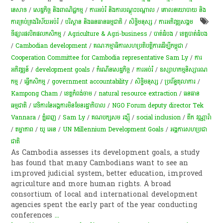
នេ​សាទ​
/
សេដ្ឋកិច្ច និងពាណិជ្ជកម្ម
/
ការអប់រំ និងការបណ្តុះបណ្តាល
/
គោលនយោបាយ និង
ការគ្រប់គ្រងវិស័យអប់រំ
/
បរិស្ថាន និងធនធានធម្មជាតិ
/
សិទ្ធិមនុស្ស
/
ការ​អភិវឌ្ឍ​សង្គម
ទីផ្សារផលិតផលកសិកម្ម
/
Agriculture & Agri-business
/
បាត់ដំបង
/
ខេត្តបាត់ដំបង
/
Cambodian development
/
គណៈកម្មាធិការសហប្រតិបត្តិការដើម្បីកម្ពុជា
/
Cooperation Committee for Cambodia representative Sam Ly
/
ការ
អភិវឌ្ឍន៍
/
development goals
/
កំណើន​សេដ្ឋកិច្ច
/
ការអប់រំ
/
ឧស្សាហកម្មនិស្សារណ
កម្ម
/
ធ្វើកសិកម្ម
/
government accountability
/
សិទ្ធិមនុស្ស
/
ប្រព័ន្ធ​តុលាការ
/
Kampong Cham
/
ខេត្តកំពង់ចាម
/
natural resource extraction
/
ធនធាន
ធម្មជាតិ
/
វេទិការនៃអង្គការមិនមែនរដ្ឋាភិបាល
/
NGO Forum deputy director Tek
Vannara
/
ភ្នំពេញ
/
Sam Ly
/
គណបក្សសម រង្ស៊ី
/
social inclusion
/
តឹក វណ្ណារ៉ា
/
តម្លាភាព
/
យូ អេន
/
UN Millennium Development Goals
/
អង្គការសហប្រជា
ជាតិ
As Cambodia assesses its development goals, a study
has found that many Cambodians want to see an
improved judicial system, better education, improved
agriculture and more human rights. A broad
consortium of local and international development
agencies spent the early part of the year conducting
conferences
...