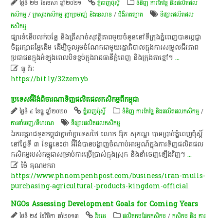
ថ្ងៃទី ២២ ខែមេសា ឆ្នាំ២០២១
ភ្នំពេញប៉ុស្តិ៍
ទំនិញ ការកែច្នៃ និងផលិតផល
កសិកម្ម
/
ក្រសួងកសិកម្ម រុក្ខាប្រមាញ់ និងនេសាទ
/
ជំងឺរាតត្បាត
ទីផ្សារផលិតផល
កសិកម្ម
​ផ្សារ​ទំនើប​លក់​បន្លែ​ និង​ត្រី​សាច់​សុវត្ថិភាព​មួយ​ចំនួន​នៅ​ទីក្រុង​ភ្នំពេញ​បាន​ប្តេជ្ញា​
ចិត្ត​រក្សា​តម្លៃ​ដើម​ ដើម្បី​ចូលរួម​ចំណែក​ជាមួយ​រដ្ឋាភិបាល​ក្នុង​ការ​សម្រួល​ជីវភាព​
ប្រជាជន​ក្នុងអំឡុងពេល​បិទ​ខ្ទប់​ក្នុង​រាជធានី​ភ្នំពេញ​ និង​ក្រុង​តា​ខ្មៅ​។​
...

ធូ វិរៈ
https://bit.ly/32zemyb
ប្រទេស​អ៊ី​រ៉​ង់​ពិចារណា​ទិញ​ផលិតផល​កសិកម្ម​ពី​កម្ពុជា​
ថ្ងៃទី ៤ ខែធ្នូ ឆ្នាំ២០២០
ភ្នំពេញប៉ុស្តិ៍
ទំនិញ ការកែច្នៃ និងផលិតផលកសិកម្ម
/
ការនាំចេញ/នីហរណ
ទីផ្សារផលិតផលកសិកម្ម
​ឯកអគ្គរាជទូត​កម្ពុជា​ប្រចាំ​ប្រទេស​ថៃ​ លោក​ អ៊ុ​ក​ សុ​ភណ្ឌ​ បាន​ប្រាប់​ភ្នំពេញ​ប៉ុស្តិ៍​
នៅ​ថ្ងៃ​ទី​ ៣​ ខែធ្នូ​នេះ​ថា​ អ៊ី​រ៉​ង់​បាន​បង្ហាញ​ចំណាប់អារម្មណ៍​ក្នុង​ការ​ទិញ​ផលិតផល​
កសិកម្ម​របស់​កម្ពុជា​សម្រាប់​ការ​ប្រើប្រាស់​ក្នុងស្រុក​ និង​នាំ​ចេញ​ឡើង​វិញ​។
...

ម៉ៃ គុណមករា
https://www.phnompenhpost.com/business/iran-mulls-
purchasing-agricultural-products-kingdom-official
NGOs Assessing Development Goals for Coming Years
ថ្ងៃទី ២៩ ខែវិច្ឆិកា ឆ្នាំ២០១៣
វីអូអេ
​ផលិតកម្ម​ផ្នែក​កសិកម្ម​
/
កសិកម្ម​ និង​ ការ​