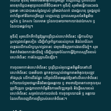
ក៏​ដោយ​ អូ​ឌី​ស៊ី​ មិន​អាច​ធានា​នូវ​ភាព​ត្រឹមត្រូវ​ ពេញលេញ​ ឬ​ភាព​ដែល​
អាច​ទុកចិត្ត​បាននូវ​ប្រភព​ភាគី​ទី​បី​បាន​ទេ​។​ អូ​ឌី​ស៊ី​ សូម​មិន​ធ្វើការ​អះអាង​
ឬ​ធានា​ ទោះជា​បាន​សម្តែង​ច្បាស់​ ឬ​មិន​ជាក់លាក់​ ជា​អង្គហេតុ​ ឬ​អង្គច្បាប់​
ពាក់ព័ន្ធ​ទៅ​នឹង​ភាព​ត្រឹមត្រូវ​ ពេញលេញ​ ឬ​ភាព​សម​ស្រប​នៃ​ទិន្នន័យ​
ស្នាដៃ​ ឬ​ ឯកសារ​ ដែល​មាន​ ឬ​ដែល​បាន​យក​មក​យោង​ជា​ឯកសារ​ ឬ​
ដែល​បាន​ផ្តល់​ឲ្យ​។
អូឌីស៊ី សូមលើកទឹកចិត្តឱ្យអ្នកប្រើប្រាស់គេហទំព័រនេះ ធ្វើការសិក្សា
ស្រាវជ្រាវបន្ថែមទៀត ដើម្បីគាំទ្រកិច្ចការ​របស់ពួកគេ និងចែករំលែក
លទ្ធផលពីការសិក្សាស្រាវជ្រាវនេះ ជាមួយនឹងក្រុមការងារយើងខ្ញុំ។ សូម
ទំនាក់ទំនងមកកាន់យើងខ្ញុំ
ដើម្បីចូលរួមចំណែកធ្វើឱ្យភាពសុក្រឹតរបស់
គេហទំព័នេះ កាន់តែល្អប្រសើរឡើង។
ការចូលមកកាន់គេហទំព័រនេះ ឬប្រើប្រាស់មូលដ្ឋានទិន្នន័យនៅលើ
គេហទំព័រនេះ បានន័យថា អ្នកទទួលស្គាល់ថាអ្នកមានទំនួលខុសត្រូវ
ទាំងស្រុង លើការពឹងផ្អែក លើគ្រប់ព័ត៌មានផ្តល់ឱ្យនៅលើគេហទំព័រនេះ
ហើយយល់ព្រមថាអ្នកនឹងមិនបង្ករអន្តរាយ ឬ ទាមទារ​ឱ្យមានការទទួលខុស​
ត្រូវពីបុគ្គល ឬអង្គភាពពាក់ព័ន្ធនឹងការអភិវឌ្ឍទម្រង់ និងខ្លឹមសាររបស់
គេហទំព័រនេះ សម្រាប់រាល់ការបាត់បង់ ការខូចប្រយោជន៍ ឬ អន្តរាយ
ដែលកើតចេញពីការប្រើប្រាស់គេហទំព័រនេះ។