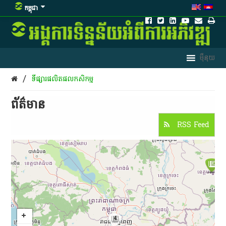
កម្ពុជា
/
ទីផ្សារផលិតផលកសិកម្ម
ព័ត៌មាន​
RSS Feed
4