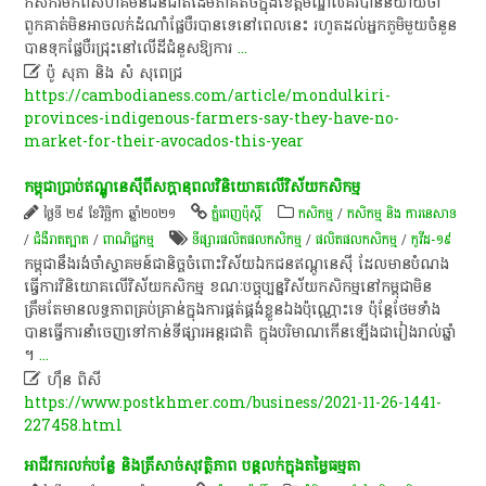
​កសិករ​មក​ពី​សហគមន៍​ជនជាតិ​ដើម​ភាគតិច​ក្នុង​ខេត្តមណ្ឌលគិរី​បាន​និយាយ​ថា​
ពួក​គាត់​មិន​អាច​លក់​ដំណាំ​ផ្លែ​បឺ​របា​ន​ទេ​នៅ​ពេល​នេះ​ រហូត​ដល់​អ្នក​ភូមិ​មួយ​ចំនួន​
បាន​ទុក​ផ្លែ​បឺ​រ​ជ្រុះ​នៅ​លើ​ដី​ជំនួស​ឱ្យ​ការ
...

ប៉ូ សុភា និង សំ សុពេជ្រ
https://cambodianess.com/article/mondulkiri-
provinces-indigenous-farmers-say-they-have-no-
market-for-their-avocados-this-year
កម្ពុជា​ប្រាប់​ឥណ្ឌូនេស៊ី​ពី​សក្តានុពល​វិនិយោគ​លើ​វិស័យ​កសិកម្ម​
ថ្ងៃទី ២៩ ខែវិច្ឆិកា ឆ្នាំ២០២១
ភ្នំពេញប៉ុស្តិ៍
កសិកម្ម
/
កសិកម្ម​ និង​ ការ​នេ​សាទ​
/
ជំងឺរាតត្បាត
/
ពាណិជ្ជកម្ម
ទីផ្សារផលិតផលកសិកម្ម
/
ផលិតផលកសិកម្ម
/
កូ​វី​ដ​-១៩
កម្ពុជា​នឹង​រង់ចាំ​ស្វាគមន៍​ជានិច្ច​ចំពោះ​វិស័យ​ឯកជន​ឥ​ណ្តូ​នេ​ស៊ី ដែលមាន​បំណង​
ធ្វើការ​វិនិយោគ​លើ​វិស័យ​កសិកម្ម ខណៈ​បច្ចុប្បន្ន​វិស័យ​កសិកម្ម​នៅ​កម្ពុជា​មិន​
ត្រឹមតែ​មានលទ្ធភាព​គ្រប់គ្រាន់​ក្នុងការ​ផ្គត់ផ្គង់​ខ្លួនឯង​ប៉ុណ្ណោះ​ទេ ប៉ុន្តែ​ថែមទាំង​
បានធ្វើការ​នាំចេញ​ទៅកាន់​ទីផ្សារ​អន្តរជាតិ ក្នុង​បរិមាណ​កើន​ឡើងជា​រៀងរាល់ឆ្នាំ​
។​
...

ហុឹន ពិសី
https://www.postkhmer.com/business/2021-11-26-1441-
227458.html
​អាជីវករ​លក់​បន្លែ​ និង​ត្រី​សាច់​សុវត្ថិភាព​ បន្ត​លក់​ក្នុង​តម្លៃ​ធម្មតា​