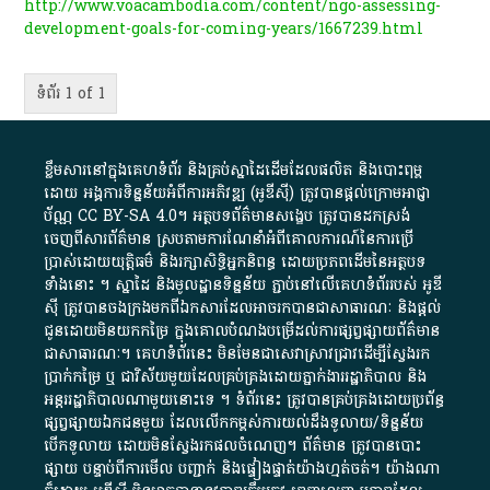
http://www.voacambodia.com/content/ngo-assessing-
development-goals-for-coming-years/1667239.html
ទំព័រ 1 of 1
ខ្លឹមសារ​នៅ​ក្នុង​គេហទំព័រ និង​គ្រប់​ស្នា​ដៃ​ដើម​ដែល​ផលិត​ និង​បោះពុម្ព​
ដោយ​ អង្គការ​ទិន្នន័យ​អំពី​ការអភិវឌ្ឍ​​ (អូ​ឌី​ស៊ី)​ ត្រូវ​បាន​ផ្តល់​ក្រោម​អាជ្ញា
ប័ណ្ណ​
CC BY-SA 4.0
។​ អត្ថបទ​ព័ត៌មាន​សង្ខេប​ ត្រូវ​បាន​ដកស្រង់​
ចេញពី​សារព័ត៌មាន ស្របតាមការ​ណែនាំ​អំពី​គោលការណ៍​នៃ​ការ​ប្រើ
ប្រាស់​ដោយ​យុត្តិធម៌​ និង​រក្សាសិទ្ធិអ្នកនិពន្ធ ដោយ​ប្រភពដើម​នៃ​​អត្ថបទ
ទាំង​នោះ​ ។​ ស្នាដៃ​ និង​មូលដ្ឋាន​ទិន្នន័យ ​ភ្ជាប់​នៅ​លើ​គេហទំព័រ​របស់​ អូ​ឌី​
ស៊ី​ ត្រូវ​បាន​ចងក្រង​មក​ពី​ឯកសារ​ដែល​អាច​រក​បានជា​សាធារណៈ​ និង​ផ្តល់​
ជូន​ដោយ​មិន​យក​កម្រៃ​ ក្នុង​គោលបំណង​បម្រើ​ដល់ការ​ផ្សព្វផ្សាយ​ព័ត៌មាន​
ជា​សាធារណៈ​។​ គេហទំព័រ​នេះ​ មិនមែន​ជា​សេវា​ស្រាវជ្រាវ​ដើម្បី​ស្វែងរក
ប្រាក់​កម្រៃ​ ឬ​ ជា​វិស័យ​មួយ​ដែល​គ្រប់គ្រង​ដោយ​ភ្នាក់ងារ​រដ្ឋាភិបាល​ និង ​
អន្តររដ្ឋាភិបាល​ណាមួយ​នោះ​ទេ ​។​ ទំព័រ​នេះ​ ត្រូវ​បាន​គ្រប់គ្រង​ដោយ​ប្រព័ន្ធ​
ផ្សព្វផ្សាយ​ឯកជន​មួយ​ ដែល​លើកកម្ពស់​ការ​យល់​ដឹង​ទូលាយ​/​ទិន្នន័យ​
បើក​ទូលាយ​ ដោយ​មិនស្វែង​រក​ផល​ចំណេញ​។​ ព័ត៌មាន​ ត្រូវ​បាន​បោះ
ផ្សាយ​ បន្ទាប់​ពី​ការ​មើល​ បញ្ជាក់​ និង​ផ្ទៀងផ្ទាត់​យ៉ាង​ហ្មត់ចត់​។​ យ៉ាងណា​