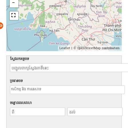
Leaflet
| ©
OpenStreetMap
contributors.
ស្វែងរកអត្ថបទ
ប្រធានបទ
ចន្លោះពេលវេលា