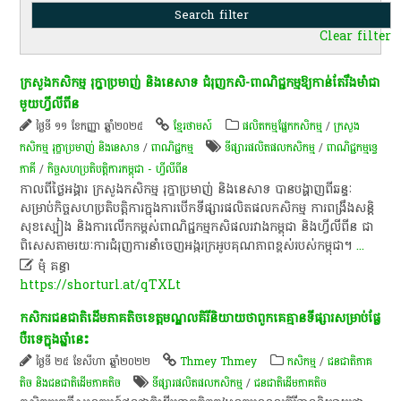
Clear filter
ក្រសួងកសិកម្ម រុក្ខាប្រមាញ់ និងនេសាទ ជំរុញកសិ-ពាណិជ្ជកម្មឱ្យកាន់តែរឹងមាំជា
មួយហ្វីលីពីន
ថ្ងៃទី ១១ ខែកញ្ញា ឆ្នាំ២០២៥
ខ្មែរថាមស៍
​ផលិតកម្ម​ផ្នែក​កសិកម្ម​
/
ក្រសួង
កសិកម្ម រុក្ខាប្រមាញ់ និងនេសាទ
/
ពាណិជ្ជកម្ម
ទីផ្សារផលិតផលកសិកម្ម
/
ពាណិជ្ជកម្ម​ទ្វេ​
ភាគី​
/
កិច្ចសហប្រតិបត្តិការកម្ពុជា - ហ្វីលីពីន
កាលពីថ្ងៃអង្គារ ក្រសួងកសិកម្ម រុក្ខាប្រមាញ់ និងនេសាទ បានបង្ហាញពីឆន្ទៈ
សម្រាប់កិច្ចសហប្រតិបត្តិការក្នុងការបើកទីផ្សារផលិតផលកសិកម្ម ការពង្រឹងសន្តិ
សុខស្បៀង និងការលើកកម្ពស់ពាណិជ្ជកម្មកសិផលរវាងកម្ពុជា និងហ្វីលីពីន ជា
ពិសេសតាមរយៈការជំរុញការនាំចេញអង្ករក្រអូបគុណភាពខ្ពស់របស់កម្ពុជា។
...

មុំ គន្ធា
https://shorturl.at/qTXLt
កសិករ​ជនជាតិ​ដើម​ភាគតិច​ខេត្តមណ្ឌលគិរី​និយាយ​ថា​ពួក​គេ​គ្មាន​ទីផ្សារ​សម្រាប់​ផ្លែ​
បឺ​រ​ទេ​ក្នុងឆ្នាំនេះ​
ថ្ងៃទី ២៥ ខែសីហា ឆ្នាំ២០២២
Thmey Thmey
កសិកម្ម
/
ជនជាតិភាគ
តិច និងជនជាតិដើមភាគតិច
ទីផ្សារផលិតផលកសិកម្ម
/
​ជនជាតិ​ដើម​ភាគតិច​