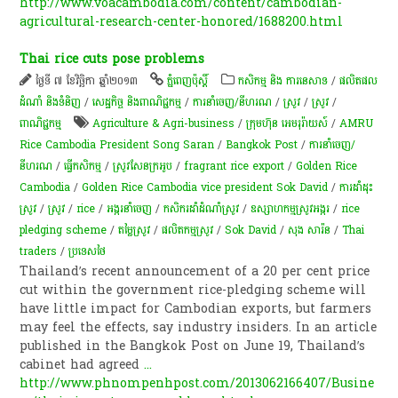
http://www.voacambodia.com/content/cambodian-
agricultural-research-center-honored/1688200.html
Thai rice cuts pose problems
ថ្ងៃទី ៧ ខែវិច្ឆិកា ឆ្នាំ២០១៣
ភ្នំពេញប៉ុស្តិ៍
កសិកម្ម​ និង​ ការ​នេ​សាទ​
/
ផលិតផល
ដំណាំ និងទំនិញ
/
សេដ្ឋកិច្ច និងពាណិជ្ជកម្ម
/
ការនាំចេញ/នីហរណ
/
​ស្រូវ​
/
​ស្រូវ​
/
ពាណិជ្ជកម្ម
Agriculture & Agri-business
/
ក្រុមហ៊ុន អេមរុរ៉ាយស៍
/
AMRU
Rice Cambodia President Song Saran
/
Bangkok Post
/
ការនាំចេញ/
នីហរណ
/
ធ្វើកសិកម្ម
/
ស្រូវ​សែន​ក្រអូប​
/
fragrant rice export
/
Golden Rice
Cambodia
/
Golden Rice Cambodia vice president Sok David
/
ការដាំដុះ
ស្រូវ
/
ស្រូវ
/
rice
/
​អង្ករ​នាំចេញ​​
/
កសិករ​ដាំដំណាំស្រូវ
/
ឧស្សាហ​កម្ម​ស្រូវ​អង្ករ​
/
rice
pledging scheme
/
តម្លៃ​ស្រូវ
/
ផលិតកម្មស្រូវ
/
Sok David
/
សុង សារ៉ន
/
Thai
traders
/
ប្រទេសថៃ
Thailand’s recent announcement of a 20 per cent price
cut within the government rice-pledging scheme will
have little impact for Cambodian exports, but farmers
may feel the effects, say industry insiders. In an article
published in the Bangkok Post on June 19, Thailand’s
cabinet had agreed
...
http://www.phnompenhpost.com/2013062166407/Busine