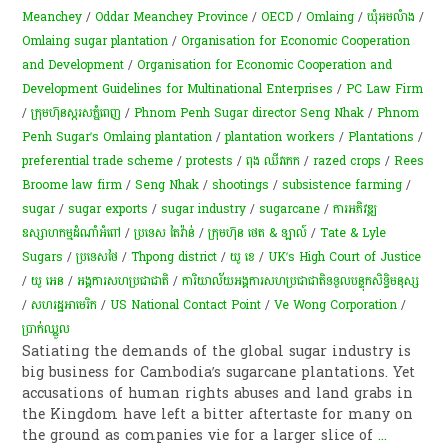
Meanchey
/
Oddar Meanchey Province
/
OECD
/
Omlaing
/
ឃុំ​អម​លំាង
/
Omlaing sugar plantation
/
Organisation for Economic Cooperation
and Development
/
Organisation for Economic Cooperation and
Development Guidelines for Multinational Enterprises
/
PC Law Firm
/
ក្រុម​ហ៊ុន​ស្ករសភ្នំពេញ
/
Phnom Penh Sugar director Seng Nhak
/
Phnom
Penh Sugar’s Omlaing plantation
/
plantation workers
/
Plantations
/
preferential trade scheme
/
protests
/
ពុង ឈីវ​​​កេក
/
razed crops
/
Rees
Broome law firm
/
Seng Nhak
/
shootings
/
subsistence farming
/
sugar
/
sugar exports
/
sugar industry
/
sugarcane
/
ការ​អភិវឌ្ឍ​
ឧស្សាហកម្ម​ដំណាំ​អំពៅ
/
ប្រទេស តៃវ៉ាន់
/
ក្រុមហ៊ុន ថេត & ឡាល៍
/
Tate & Lyle
Sugars
/
ប្រទេសថៃ
/
Thpong district
/
យូ​ ខេ
/
UK’s High Court of Justice
/
យូ អេន
/
អង្គការសហប្រជាជាតិ
/
ការិយាល័យ​អង្គការសហប្រជាជាតិ​ទទួល​បន្ទុក​សិទ្ធិ​មនុស្ស​
/
សហរដ្ឋអាមេរិក
/
US National Contact Point
/
Ve Wong Corporation
/
ប្រាក់​ឈ្នួល
Satiating the demands of the global sugar industry is
big business for Cambodia’s sugarcane plantations. Yet
accusations of human rights abuses and land grabs in
the Kingdom have left a bitter aftertaste for many on
the ground as companies vie for a larger slice of
...