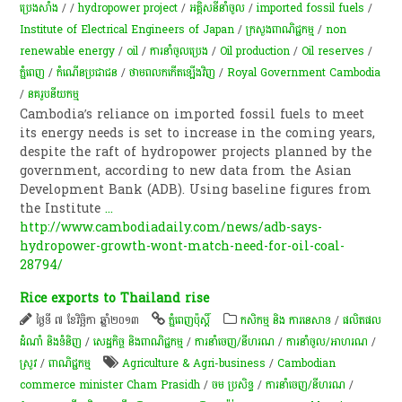
ប្រេងសាំង
/
/
hydropower project
/
អគ្គិសនីនាំចូល
/
imported fossil fuels
/
Institute of Electrical Engineers of Japan
/
ក្រសួងពាណិជ្ជកម្ម
/
non
renewable energy
/
oil
/
ការនាំចូលប្រេង
/
Oil production
/
Oil reserves
/
ភ្នំពេញ
/
កំណើនប្រជាជន
/
ថាមពលកកើតឡើងវិញ
/
Royal Government Cambodia
/
នគរូបនីយកម្ម
Cambodia’s reliance on imported fossil fuels to meet
its energy needs is set to increase in the coming years,
despite the raft of hydropower projects planned by the
government, according to new data from the Asian
Development Bank (ADB). Using baseline figures from
the Institute
...
http://www.cambodiadaily.com/news/adb-says-
hydropower-growth-wont-match-need-for-oil-coal-
28794/
Rice exports to Thailand rise
ថ្ងៃទី ៧ ខែវិច្ឆិកា ឆ្នាំ២០១៣
ភ្នំពេញប៉ុស្តិ៍
កសិកម្ម​ និង​ ការ​នេ​សាទ​
/
ផលិតផល
ដំណាំ និងទំនិញ
/
សេដ្ឋកិច្ច និងពាណិជ្ជកម្ម
/
ការនាំចេញ/នីហរណ
/
ការនាំចូល/អាហរណ
/
ស្រូវ​
/
ពាណិជ្ជកម្ម
Agriculture & Agri-business
/
Cambodian
commerce minister Cham Prasidh
/
ចម ប្រសិទ្ធ
/
ការនាំចេញ/នីហរណ
/