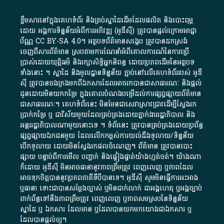
ខ្លឹមសារ​នៅ​ក្នុង​គេហទំព័រ និង​គ្រប់​ស្នា​ដៃ​ដើម​ដែល​ផលិត​ និង​បោះពុម្ព​
ដោយ​ អង្គការ​ទិន្នន័យ​អំពី​ការអភិវឌ្ឍ​​ (អូ​ឌី​ស៊ី)​ ត្រូវ​បាន​ផ្តល់​ក្រោម​អាជ្ញា
ប័ណ្ណ​
CC BY-SA 4.0
។​ អត្ថបទ​ព័ត៌មាន​សង្ខេប​ ត្រូវ​បាន​ដកស្រង់​
ចេញពី​សារព័ត៌មាន ស្របតាមការ​ណែនាំ​អំពី​គោលការណ៍​នៃ​ការ​ប្រើ
ប្រាស់​ដោយ​យុត្តិធម៌​ និង​រក្សាសិទ្ធិអ្នកនិពន្ធ ដោយ​ប្រភពដើម​នៃ​​អត្ថបទ
ទាំង​នោះ​ ។​ ស្នាដៃ​ និង​មូលដ្ឋាន​ទិន្នន័យ ​ភ្ជាប់​នៅ​លើ​គេហទំព័រ​របស់​ អូ​ឌី​
ស៊ី​ ត្រូវ​បាន​ចងក្រង​មក​ពី​ឯកសារ​ដែល​អាច​រក​បានជា​សាធារណៈ​ និង​ផ្តល់​
ជូន​ដោយ​មិន​យក​កម្រៃ​ ក្នុង​គោលបំណង​បម្រើ​ដល់ការ​ផ្សព្វផ្សាយ​ព័ត៌មាន​
ជា​សាធារណៈ​។​ គេហទំព័រ​នេះ​ មិនមែន​ជា​សេវា​ស្រាវជ្រាវ​ដើម្បី​ស្វែងរក
ប្រាក់​កម្រៃ​ ឬ​ ជា​វិស័យ​មួយ​ដែល​គ្រប់គ្រង​ដោយ​ភ្នាក់ងារ​រដ្ឋាភិបាល​ និង ​
អន្តររដ្ឋាភិបាល​ណាមួយ​នោះ​ទេ ​។​ ទំព័រ​នេះ​ ត្រូវ​បាន​គ្រប់គ្រង​ដោយ​ប្រព័ន្ធ​
ផ្សព្វផ្សាយ​ឯកជន​មួយ​ ដែល​លើកកម្ពស់​ការ​យល់​ដឹង​ទូលាយ​/​ទិន្នន័យ​
បើក​ទូលាយ​ ដោយ​មិនស្វែង​រក​ផល​ចំណេញ​។​ ព័ត៌មាន​ ត្រូវ​បាន​បោះ
ផ្សាយ​ បន្ទាប់​ពី​ការ​មើល​ បញ្ជាក់​ និង​ផ្ទៀងផ្ទាត់​យ៉ាង​ហ្មត់ចត់​។​ យ៉ាងណា​
ក៏​ដោយ​ អូ​ឌី​ស៊ី​ មិន​អាច​ធានា​នូវ​ភាព​ត្រឹមត្រូវ​ ពេញលេញ​ ឬ​ភាព​ដែល​
អាច​ទុកចិត្ត​បាននូវ​ប្រភព​ភាគី​ទី​បី​បាន​ទេ​។​ អូ​ឌី​ស៊ី​ សូម​មិន​ធ្វើការ​អះអាង​
ឬ​ធានា​ ទោះជា​បាន​សម្តែង​ច្បាស់​ ឬ​មិន​ជាក់លាក់​ ជា​អង្គហេតុ​ ឬ​អង្គច្បាប់​
ពាក់ព័ន្ធ​ទៅ​នឹង​ភាព​ត្រឹមត្រូវ​ ពេញលេញ​ ឬ​ភាព​សម​ស្រប​នៃ​ទិន្នន័យ​
ស្នាដៃ​ ឬ​ ឯកសារ​ ដែល​មាន​ ឬ​ដែល​បាន​យក​មក​យោង​ជា​ឯកសារ​ ឬ​
ដែល​បាន​ផ្តល់​ឲ្យ​។