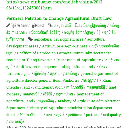
http://news.xinhuanet.com/english/china/2013-
06/13/c_132453081.htm
Farmers Petition to Change Agricultural Draft Law
ថ្ងៃទី ២ ខែតុលា ឆ្នាំ២០១៧
ខេមបូឌា ដេលី
​ផលិតកម្ម​ផ្នែក​កសិកម្ម​
/
កសិកម្ម​
និង​ ការ​នេ​សាទ​
/
ផលិតផលដំណាំ និងទំនិញ
/
សេដ្ឋកិច្ច និងពាណិជ្ជកម្ម
/
ដីធ្លី
/
ច្បាប់ និង
ប្រព័ន្ធតុលាការ
agricultural development area
/
agricultural
development areas
/
Agriculture & Agri-business
/
សម្ព័ន្ធសហគមន៍កសិករ
កម្ពុជា
/
Coalition of Cambodian Farmers Community secretariat
coordinator Theng Savoeun
/
Department of Agriculrture
/
សេចក្តីព្រាង
ច្បាប់
/
draft law on management of agricultural land
/
កសិករ
/
farmers rights
/
ធ្វើកសិកម្ម
/
អគ្គនាយកដ្ឋាន​កសិកម្ម​
/
general department of
agriculture director-general Hean Vanhorn
/
ហ៊ាន វណ្ណហន
/
Khim
Chenda
/
land
/
land demarcation
/
ការ​រំលោភ​ដីធ្លី​
/
ការគ្រប់គ្រង​ដីធ្លី​
/
land
owners
/
ភាពជាម្ចាស់ដី
/
សិទ្ធិ​ដីធ្លី
/
អង្គការលីកាដូ
/
management of
agricultural land
/
ក្រសួងកសិកម្ម
/
Ministry of Agriculture administration
department
/
Ministry of Agriculture administration department
director Khim Chenda
/
ធនធានធម្មជាតិ
/
petitions
/
protests
/
soil quality
/
ថេង សាវឿន