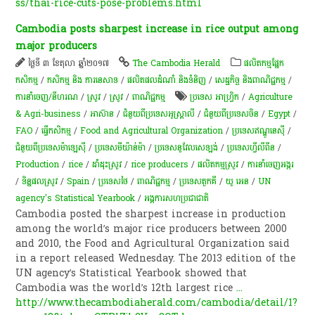
ss/thai-rice-cuts-pose-problems.html
Cambodia posts sharpest increase in rice output among
major producers
ថ្ងៃទី ៣ ខែតុលា ឆ្នាំ២០១៧
The Cambodia Herald
​ផលិតកម្ម​ផ្នែក​
កសិកម្ម​
/
កសិកម្ម​ និង​ ការ​នេ​សាទ​
/
ផលិតផលដំណាំ និងទំនិញ
/
សេដ្ឋកិច្ច និងពាណិជ្ជកម្ម
/
ការនាំចេញ/នីហរណ
/
​ស្រូវ​
/
​ស្រូវ​
/
ពាណិជ្ជកម្ម
ប្រទេស​ អាហ្វ្រិក
/
Agriculture
& Agri-business
/
អាស៊ាន
/
ជំនួយពីប្រទេសអូស្ត្រាលី
/
ជំនួយពីប្រទេសចិន
/
Egypt
/
FAO
/
ធ្វើកសិកម្ម
/
Food and Agricultural Organization
/
ប្រទេសឥណ្ឌូនេស៊ី
/
ជំនួយពីប្រទេសម៉ាឡេស៊ី​​
/
ប្រទេសមីយ៉ាន់ម៉ា
/
ប្រទេសនូវែលសេឡង់
/
ប្រទេសហ្វីលីពីន
/
Production
/
rice
/
ដាំដុះស្រូវ
/
rice producers
/
ផលិតកម្មស្រូវ
/
ការ​នាំ​ចេញ​អង្ករ
/
ទិន្នផលស្រូវ
/
Spain
/
ប្រទេសថៃ
/
ពាណិជ្ជកម្ម
/
ប្រទេសតួកគី
/
យូ អេន
/
UN
agency's Statistical Yearbook
/
អង្គការសហប្រជាជាតិ
Cambodia posted the sharpest increase in production
among the world’s major rice producers between 2000
and 2010, the Food and Agricultural Organization said
in a report released Wednesday. The 2013 edition of the
UN agency’s Statistical Yearbook showed that
Cambodia was the world’s 12th largest rice
...
http://www.thecambodiaherald.com/cambodia/detail/1?