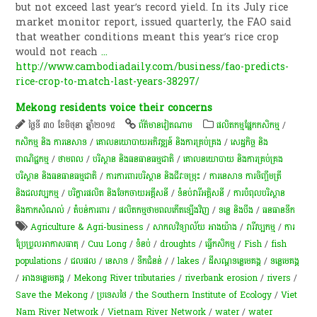
but not exceed last year’s record yield. In its July rice
market monitor report, issued quarterly, the FAO said
that weather conditions meant this year’s rice crop
would not reach
...
http://www.cambodiadaily.com/business/fao-predicts-
rice-crop-to-match-last-years-38297/
Mekong residents voice their concerns
ថ្ងៃទី ៣០ ខែមិថុនា ឆ្នាំ២០១៥
ព័ត៌មាន​វៀតណាម
​ផលិតកម្ម​ផ្នែក​កសិកម្ម​
/
កសិកម្ម​ និង​ ការ​នេ​សាទ​
/
គោលនយោបាយ​អភិវឌ្ឍន៍​ និង​ការ​គ្រប់គ្រង​
/
សេដ្ឋកិច្ច និង
ពាណិជ្ជកម្ម
/
ថាមពល
/
បរិស្ថាន និងធនធានធម្មជាតិ
/
គោលនយោបាយ និងការគ្រប់គ្រង
បរិស្ថាន និងធនធានធម្មជាតិ
/
ការការពារបរិស្ថាន និងជីវៈចម្រុះ
/
ការនេសាទ ការចិញ្ចឹមត្រី
និងជលវប្បកម្ម
/
បរិក្ខារផលិត និងចែកចាយអគ្គីសនី
/
ទំនប់​វា​រី​អគ្គិសនី​
/
ការបំពុលបរិស្ថាន
និងកាកសំណល់
/
តំបន់​ការពារ
/
ផលិតកម្មថាមពលកើតឡើងវិញ
/
ទន្លេ និងបឹង
/
​ធនធាន​ទឹក​
Agriculture & Agri-business
/
សាកលវិទ្យាល័យ​ អាងយ៉ាង
/
វារីវប្បកម្ម
/
ការ
ប្រែប្រួលអាកាសធាតុ
/
Cuu Long
/
ទំនប់
/
droughts
/
ធ្វើកសិកម្ម
/
Fish
/
fish
populations
/
ជលផល
/
នេសាទ
/
ទឹកជំនន់
/
/
lakes
/
ដីសណ្តទន្លេមេគង្គ
/
ទន្លេមេគង្គ
/
អាងទន្លេមេគង្គ
/
Mekong River tributaries
/
riverbank erosion
/
rivers
/
Save the Mekong
/
ប្រទេសថៃ
/
the Southern Institute of Ecology
/
Viet
Nam River Network
/
Vietnam River Network
/
water
/
water