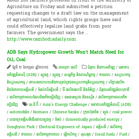
About 200 farmers protested in front of the Ministry of
Agriculture on Friday and submitted a petition
requesting changes to a draft law on the management
of agricultural land, which rights groups have said
could effectively legalize land grabs from poor
farmers. The government says the
...
http://www.cambodiadaily.com
ADB Says Hydropower Growth Won’t Match Need for
Oil, Coal
ថ្ងៃទី ២ ខែកក្កដា ឆ្នាំ២០១៥
ខេមបូឌា ដេលី
ជំនួយ និងការអភិវឌ្ឍ
/
ធនាគារ
អភិវឌ្ឍន៏អាស៊ី (ADB)
/
​ធ្យូង​ថ្ម
/
​ធ្យូង​ថ្ម
/
សេដ្ឋកិច្ច និងពាណិជ្ជកម្ម
/
ថាមពល
/
ឧស្សាហកម្ម
និស្សារណកម្ម
/
គោលនយោបាយនិងការគ្រប់គ្រងឧស្សាហកម្មនិស្សរណកម្ម
/
បរិក្ខារផលិត
និងចែកចាយអគ្គីសនី
/
ទំនប់​វា​រី​អគ្គិសនី​
/
រ៉ែ ផលិតផលរ៉ែ និងទំនិញ
/
ជំនួយអភិវឌ្ឍន៍ពហុភាគី
/
ផលិតកម្មថាមពលដែលមិនកើតឡើងវិញ
/
ធនធានប្រេង និងឧស្ម័ន
/
ផលិតកម្មថាមពលកើត
ឡើងវិញ
អេ.ឌី.ប៊ី
/
Asia's Energy Challenge
/
ធនាគារអភិវឌ្ឍន៏អាស៊ី (ADB)
/
automobile
/
biomass
/
Chinese banks
/
ក្រុមហ៊ុន​ចិន
/
ធ្យូង
/
coal power
/
រោងចក្រ​អគ្គីសនីដើរដោយធ្យូងថ្ម
/
ទំនប់
/
domestically produced energy
/
Donghyun Park
/
Electrical Engineers of Japan
/
អគ្គិសនី
/
ផលិតកម្ម
អគ្គិសនី
/
ថាមពល
/
ផលិតកម្មថាមពល
/
ធ្វើកសិកម្ម
/
អុសដុត
/
fossil fuels
/
Fuel
/