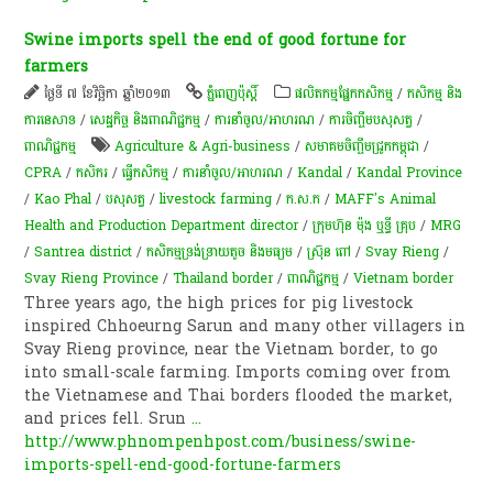
Swine imports spell the end of good fortune for
farmers
ថ្ងៃទី ៧ ខែវិច្ឆិកា ឆ្នាំ២០១៣
ភ្នំពេញប៉ុស្តិ៍
​ផលិតកម្ម​ផ្នែក​កសិកម្ម​
/
កសិកម្ម​ និង​
ការ​នេ​សាទ​
/
សេដ្ឋកិច្ច និងពាណិជ្ជកម្ម
/
ការនាំចូល/អាហរណ
/
​ការចិញ្ចឹម​បសុសត្វ​
/
ពាណិជ្ជកម្ម
Agriculture & Agri-business
/
សមាគម​ចិញ្ចឹម​ជ្រូក​កម្ពុជា
/
CPRA
/
កសិករ
/
ធ្វើកសិកម្ម
/
ការនាំចូល/អាហរណ
/
Kandal
/
Kandal Province
/
Kao Phal
/
បសុសត្វ
/
livestock farming
/
ក.ស.ក
/
MAFF's Animal
Health and Production Department director
/
ក្រុមហ៊ុន​ ម៉ុង​ ឬ​ទ្ធី​ គ្រុប​
/
MRG
/
Santrea district
/
កសិកម្មទ្រង់ទ្រាយតូច និងមធ្យម
/
ស្រ៊ុន ពៅ
/
Svay Rieng
/
Svay Rieng Province
/
Thailand border
/
ពាណិជ្ជកម្ម
/
Vietnam border
Three years ago, the high prices for pig livestock
inspired Chhoeurng Sarun and many other villagers in
Svay Rieng province, near the Vietnam border, to go
into small-scale farming. Imports coming over from
the Vietnamese and Thai borders flooded the market,
and prices fell. Srun
...
http://www.phnompenhpost.com/business/swine-
imports-spell-end-good-fortune-farmers