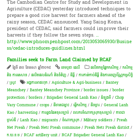
The Cambodian Centre for Study and Development in
Agriculture (CEDAC) yesterday introduced techniques to
prepare a good rice harvest for farmers ahead of the
rainy season, CEDAC announced. Yang Saing Koma,
president of CEDAC, said farmers could improve their
harvests if they follow the seven steps.
...
http://www.phnompenhpost.com/2013053065930/Busine
ss/cedac-introduces-guidlines.html
Families seek to Farm Land Claimed by RCAF
ថ្ងៃទី ៣០ ខែមេសា ឆ្នាំ២០១៥
ខេមបូឌា ដេលី
​ផលិតកម្ម​ផ្នែក​កសិកម្ម​
/
កសិកម្ម​
និង​ ការ​នេ​សាទ​
/
ផលិតផលដំណាំ និងទំនិញ
/
ដីធ្លី
/
ការកាន់កាប់​ដីធ្លី និង​ការចេញ​ប័ណ្ណកម្មសិទ្ធិ​
/
​ស្រូវ​
អង្គការអាដហុក
/
Agriculture & Agri-business
/
Bantey
Meanchey
/
Bantey Meanchey Province
/
border issues
/
border
protection
/
borders
/
Brigadier General Lanh Kao
/
ដំឡូងមី
/
Chop
Vary Commune
/
crops
/
ដីមានជម្លោះ
/
ធ្វើកសិកម្ម
/
ដី​ចម្ការ
/
General Lanh
Kao
/
harvesting
/
ការ​ឆ្លងដែន​ខុសច្បាប់
/
ពលករចំណាកស្រុកខុសច្បាប់
/
ភាពជា
ម្ចាស់ដី
/
Lanh Kao
/
migrants
/
ចំណាកស្រុក
/
Military soldiers
/
Preah
Net Preah
/
Preah Netr Preah commune
/
Preah Netr Preah district
/
ក.យ.ខ.ម
/
RCAF artillery unit
/
RCAF Brigadier General Lanh Kao
/