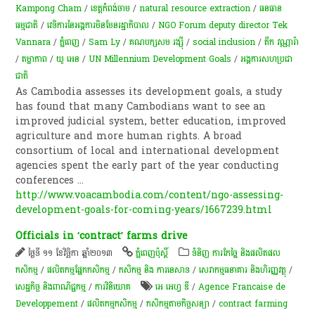
Kampong Cham
/
ខេត្តកំពង់ចាម
/
natural resource extraction
/
ធនធាន
ធម្មជាតិ
/
វេទិការនៃអង្គការមិនមែនរដ្ឋាភិបាល
/
NGO Forum deputy director Tek
Vannara
/
ភ្នំពេញ
/
Sam Ly
/
គណបក្សសម រង្ស៊ី
/
social inclusion
/
តឹក វណ្ណារ៉ា
/
តម្លាភាព
/
យូ អេន
/
UN Millennium Development Goals
/
អង្គការសហប្រជា
ជាតិ
As Cambodia assesses its development goals, a study
has found that many Cambodians want to see an
improved judicial system, better education, improved
agriculture and more human rights. A broad
consortium of local and international development
agencies spent the early part of the year conducting
conferences
...
http://www.voacambodia.com/content/ngo-assessing-
development-goals-for-coming-years/1667239.html
Officials in ‘contract’ farms drive
ថ្ងៃទី ១១ ខែវិច្ឆិកា ឆ្នាំ២០១៣
ភ្នំពេញប៉ុស្តិ៍
ទំនិញ ការកែច្នៃ និងផលិតផល
កសិកម្ម
/
​ផលិតកម្ម​ផ្នែក​កសិកម្ម​
/
កសិកម្ម​ និង​ ការ​នេ​សាទ​
/
សេវាកម្មធនាគារ និងហិរញ្ញវត្ថុ
/
សេដ្ឋកិច្ច និងពាណិជ្ជកម្ម
/
ការវិនិយោគ
អេ អេហ្វ ឌី
/
Agence Francaise de
Developpement
/
ផលិតកម្ម​កសិកម្ម​
/
កសិកម្មតាមកិច្ចសន្យា
/
contract farming