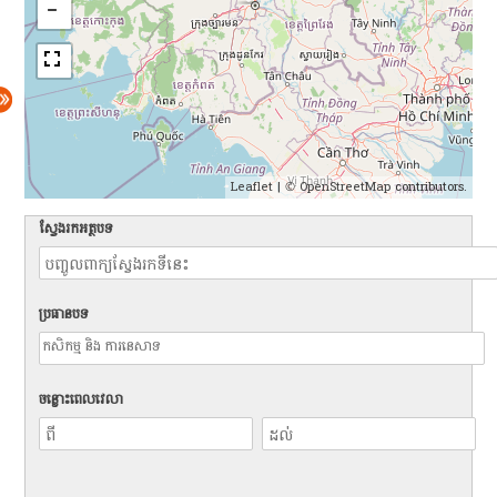
Leaflet
| ©
OpenStreetMap
contributors.
ស្វែងរកអត្ថបទ
ប្រធានបទ
ចន្លោះពេលវេលា