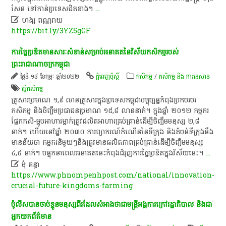
សែន​ ទៅ​កាន់​ប្រទេស​ជិតខាង​។​
...

ហង្ស ពណ្ណរាយ
https://bit.ly/3YZ5gGF
ការច្នៃប្រឌិតមានសារៈសំខាន់សម្រាប់អនាគតនៃវិស័យកសិកម្មរបស់
ព្រះរាជាណាចក្រកម្ពុជា
ថ្ងៃទី ១៨ ខែកុម្ភៈ ឆ្នាំ២០២២
ភ្នំពេញប៉ុស្តិ៍
កសិកម្ម
/
កសិកម្ម​ និង​ ការ​នេ​សាទ​
ធ្វើកសិកម្ម
គ្រួសារ​ប្រមាណ ១,៩ លាន​គ្រួសារ​ក្នុង​ប្រទេស​កម្ពុជា​បច្ចុប្បន្ន​កំពុង​ប្រកប​របរ​
កសិកម្ម និង​ចិញ្ចឹម​ប្រជាជន​ប្រមាណ ១៥,៨ លាន​នាក់។ ក្នុងឆ្នាំ ២០១២ កម្មករ
ផ្នែកកសិ-ម្ហូបអាហារម្នាក់ត្រូវផលិតអាហារគ្រប់គ្រាន់ដើម្បីចិញ្ចឹមមនុស្ស ២,៨
នាក់។ ហើយនៅឆ្នាំ ២០៣០ ការព្យាករណ៍កំណើននៃទីក្រុង និងតំបន់ទីក្រុងនឹង
មានន័យថា កម្មករនិមួយៗនឹងត្រូវមានផលិតភាពគ្រប់គ្រាន់ដើម្បីចិញ្ចឹមមនុស្ស
៤,៥ នាក់។ បន្ទុកនាពេលអនាគតនេះកំពុងជំរុញការច្នៃប្រឌិតក្នុងវិស័យនេះ។
...

មុំ គន្ធា
https://www.phnompenhpost.com/national/innovation-
crucial-future-kingdoms-farming
ប៉ូ​លី​សបាន​ចាប់ខ្លួន​មនុស្ស​ពីរ​ដែល​សំអាង​ថា​ជា​មន្ត្រី​អង្គការក្រៅរដ្ឋាភិបាល​ និង​ជា​
អ្នក​យក​ព័ត៌មាន​