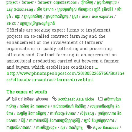
project
/
farmer
/
farmers’ organisations
/
ធ្វើកសិកម្ម
/
ស្រូវ​សែន​ក្រអូប​
/
Lay Sokkheang
/
លឹម ប៊ុនហេង
/
ក្រុមហ៊ុននាំចូល នាំចេញអង្ករ ឡូរ៉ង់ ខូអិលធីឌី
/
ម៉ៅ
ថូរ៉ា
/
​អង្ករ
/
ក្រសួងកសិកម្ម
/
ក្រសួងពាណិជ្ជកម្ម
/
ស្រូវ
/
rice
/
rice exporter
/
SNEC
/
ឧត្តមក្រុមប្រឹក្សាសេដ្ឋកិច្ចជាតិ
Officials are seeking expert firms to implement
projects on so-called contract farming and the
enhancement of the involvement of farmers’
organisations in paddy collecting and processing,
officials said. Contract farming is an agreement on
agricultural production carried out between a farmer
and buyers, which establishes conditions
...
http://www.phnompenhpost.com/2013052265766/Busine
ss/officials-in-contract-farms-drive.html
The canes of wrath
ថ្ងៃទី ២៩ ខែមិថុនា ឆ្នាំ២០១៥
Southeast Asia Globe
​ផលិតកម្ម​ផ្នែក​
កសិកម្ម​
/
កសិកម្ម​ និង​ ការ​នេ​សាទ​
/
ផលិតផលដំណាំ និងទំនិញ
/
សម្បទានដីសេដ្ឋកិច្ច និង
ចំការ
/
សេដ្ឋកិច្ច និងពាណិជ្ជកម្ម
/
ការនាំចេញ/នីហរណ
/
សិទ្ធិមនុស្ស
/
ប្រព័ន្ធតុលាការ និង
តុលាការ
/
ដីធ្លី
/
ការកាន់កាប់​ដីធ្លី និង​ការចេញ​ប័ណ្ណកម្មសិទ្ធិ​
/
ច្បាប់ និងប្រព័ន្ធតុលាការ
/
ការជួលដីសាធារណៈ
/
ការ​អភិវឌ្ឍ​សង្គម
/
​ស្ករ
/
ពាណិជ្ជកម្ម
Agro-Business
/