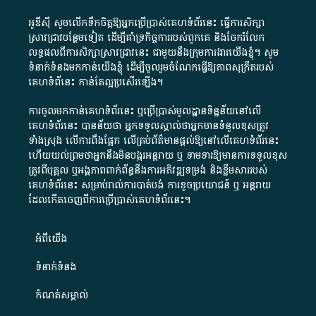
អូឌីស៊ី សូមលើកទឹកចិត្តឱ្យអ្នកប្រើប្រាស់គេហទំព័រនេះ ធ្វើការសិក្សា
ស្រាវជ្រាវបន្ថែមទៀត ដើម្បីគាំទ្រកិច្ចការ​របស់ពួកគេ និងចែករំលែក
លទ្ធផលពីការសិក្សាស្រាវជ្រាវនេះ ជាមួយនឹងក្រុមការងារយើងខ្ញុំ។ សូម
ទំនាក់ទំនងមកកាន់យើងខ្ញុំ
ដើម្បីចូលរួមចំណែកធ្វើឱ្យភាពសុក្រឹតរបស់
គេហទំព័នេះ កាន់តែល្អប្រសើរឡើង។
ការចូលមកកាន់គេហទំព័រនេះ ឬប្រើប្រាស់មូលដ្ឋានទិន្នន័យនៅលើ
គេហទំព័រនេះ បានន័យថា អ្នកទទួលស្គាល់ថាអ្នកមានទំនួលខុសត្រូវ
ទាំងស្រុង លើការពឹងផ្អែក លើគ្រប់ព័ត៌មានផ្តល់ឱ្យនៅលើគេហទំព័រនេះ
ហើយយល់ព្រមថាអ្នកនឹងមិនបង្ករអន្តរាយ ឬ ទាមទារ​ឱ្យមានការទទួលខុស​
ត្រូវពីបុគ្គល ឬអង្គភាពពាក់ព័ន្ធនឹងការអភិវឌ្ឍទម្រង់ និងខ្លឹមសាររបស់
គេហទំព័រនេះ សម្រាប់រាល់ការបាត់បង់ ការខូចប្រយោជន៍ ឬ អន្តរាយ
ដែលកើតចេញពីការប្រើប្រាស់គេហទំព័រនេះ។
អំពី​យើង​
ទំនាក់ទំនង
កំណត់សម្គាល់