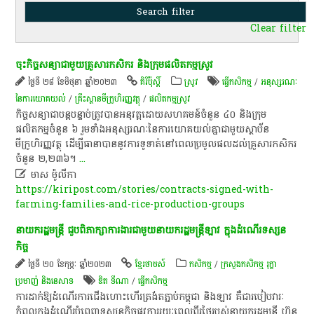
Clear filter
ចុះ​កិច្ចសន្យា​ជាមួយ​គ្រួសារ​កសិករ​ និង​ក្រុម​ផលិតកម្ម​ស្រូវ​
ថ្ងៃទី ២៨ ខែមិថុនា ឆ្នាំ២០២៣
គិរីប៉ុស្តិ៍
​ស្រូវ​
ធ្វើកសិកម្ម
/
អនុស្សរណៈ
នៃការយោគយល់
/
គ្រឹះស្ថានមីក្រូហិរញ្ញវត្ថុ
/
ផលិតកម្មស្រូវ
​កិច្ចសន្យា​ជា​បន្តបន្ទាប់​ត្រូវ​បាន​អនុវត្ត​ដោយ​សហគមន៍​ចំនួន​ ៤០​ និង​ក្រុម​
ផលិតកម្ម​ចំនួន​ ៦​ រួម​ទាំង​អនុស្សរណៈ​នៃ​ការ​យោគយល់​គ្នា​ជាមួយ​ស្ថាប័ន​
មីក្រូហិរញ្ញវត្ថុ​ ដើម្បី​ធានា​បាន​នូវ​ការ​ទូទាត់​នៅ​ពេល​ប្រមូល​ផល​ដល់​គ្រួសារ​កសិករ​
ចំនួន​ ២,២៣៦​។​
...

មាស ម៉ូលីកា
https://kiripost.com/stories/contracts-signed-with-
farming-families-and-rice-production-groups
នាយក​រដ្ឋមន្ត្រី​ ជួប​ពិភាក្សា​ការងារ​ជាមួយ​នាយក​រដ្ឋមន្ត្រី​ឡាវ​ ក្នុង​ដំណើរ​ទស្សន
កិច្ច​
ថ្ងៃទី ២០ ខែកុម្ភៈ ឆ្នាំ២០២៣
ខ្មែរថាមស៍
កសិកម្ម
/
ក្រសួងកសិកម្ម រុក្ខា
ប្រមាញ់ និងនេសាទ
ឌិត ទីណា
/
ធ្វើកសិកម្ម
​ការ​ដាក់​ឱ្យ​ដំណើរការ​ជើងហោះហើរ​ត្រង់​ត​ភ្ជាប់​កម្ពុជា​ និង​ឡាវ​ គឺជា​របៀបវារៈ​
កំពូល​ក្នុង​ដំណើរ​បំពេញ​ទស្សនកិច្ច​ផ្លូវការ​រយៈពេល​ពីរ​ថ្ងៃ​របស់​នាយក​រដ្ឋមន្ត្រី​ ហ៊ុន​