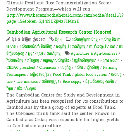
Climate-Resilient Rice Commercialization Sector
Development Program―which will run
...
http://www.thecambodiaherald.com/cambodia/detail/1?
page=15&token=ZjI4NDZjMzFlMmE
Cambodian Agricultural Research Center Honored
ថ្ងៃទី ៧ ខែវិច្ឆិកា ឆ្នាំ២០១៣
វីអូអេ
​ផលិតកម្ម​ផ្នែក​កសិកម្ម​
/
កសិកម្ម​ និង​ ការ​
នេ​សាទ​
/
ផលិតផលដំណាំ និងទំនិញ
/
សេដ្ឋកិច្ច និងពាណិជ្ជកម្ម
/
ការនាំចេញ/នីហរណ
/
​ការ
ចិញ្ចឹម​បសុសត្វ​
/
​ស្រូវ​
/
​ស្រូវ​
/
ពាណិជ្ជកម្ម
Agriculture & Agri-business
/
វិស័យកសិកម្ម
/
វារីវប្បកម្ម
/
មជ្ឈមណ្ឌលសិក្សានិងអភិវឌ្ឍន៍កសិកម្មកម្ពុជា
/
អង្គការ សេដាក
/
CEDAC president
/
Chemicals
/
សេដ្ឋកិច្ច
/
កសិករ
/
ធ្វើកសិកម្ម
/
Farming
Techniques
/
សន្តិសុខ​ស្បៀង
/
Food Tank
/
global food system
/
បសុសត្វ
/
rice
/
rice markets
/
ផលិតកម្មស្រូវ
/
Rice supply
/
ជំនួយពីសហរដ្ឋអាមេរិក
/
វីអូអេ
/
យ៉ង សាំង​កុមារ
The Cambodian Center for Study and Development in
Agriculture has been recognized for its contributions to
Cambodians by the a group of experts at Food Tank.
The US-based think tank said the center, known in
Cambodia as Cedac, was responsible for higher yields
in Cambodian agriculture
...