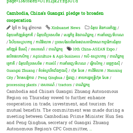
page=13&token=OTRlZjk2Yzg3OTd
Cambodia, China's Guangxi pledge to broaden
cooperation
ថ្ងៃទី ២ ខែធ្នូ ឆ្នាំ២០១៣
Xinhuanet News
ជំនួយ និងការអភិវឌ្ឍ
/
ជំនួយអភិវឌ្ឍន៍ទ្វេភាគី
/
ជំនួយពីប្រទេសចិន
/
សេដ្ឋកិច្ច និងពាណិជ្ជកម្ម
/
ការនាំចេញ/នីហរណ
/
វិស័យឧស្សាហកម្ម
/
ការវិនិយោគ
/
ប្រទេសដែលមិនមែនជាសមាជិកគណៈកម្មាធិការជំនួយ
អភិវឌ្ឍន៍ ឌីអេស៊ី
/
ទេសចរណ៍
/
ពាណិជ្ជកម្ម
10th China-ASEAN Expo
/
ផលិតផលកសិកម្ម
/
Agriculture & Agri-business
/
ក​សិ​-​ឧស្សាហកម្ម
/
ពាណិជ្ជកម្ម​
ទ្វេ​ភាគី​
/
ជំនួយពីប្រទេសចិន
/
ការអប់រំ
/
ការនាំចេញ/នីហរណ
/
ធ្វើកសិកម្ម
/
ខេត្តក្វាងស៊ី
/
Guangxi Zhuang
/
​តំបន់​ស្វយ័ត​ជាំ​ង​ក្វាង​ស៊ី​
/
ហ៊ុន សែន
/
ការវិនិយោគ
/
Nanning
City
/
វិមានសន្តិភាព
/
Peng Qinghua
/
ភ្នំពេញ
/
នាយករដ្ឋមន្ត្រីហ៊ុន សែន
/
processing plants
/
ទេសចរណ៍
/
tractors
/
ពាណិជ្ជកម្ម
Cambodia and China’s Guangxi Zhuang Autonomous
Region on Thursday vowed to further enhance
cooperation in trade, investment, and tourism for
mutual benefits. The commitment was made during a
meeting between Cambodian Prime Minister Hun Sen
and Peng Qinghua, secretary of Guangxi Zhuang
Autonomous Region’s CPC Committee,
...