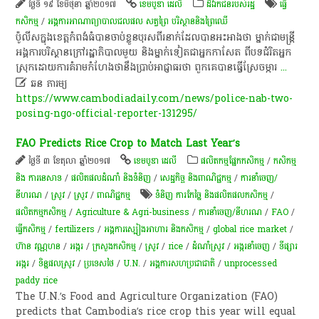
ថ្ងៃទី ១៩ ខែមិថុនា ឆ្នាំ២០១៧
ខេមបូឌា ដេលី
ដីឯកជនរបស់រដ្ឋ
ធ្វើ
កសិកម្ម
/
អង្គការអាណាព្យាបាលជលផល សត្វព្រៃ បរិស្ថាននិងព្រៃឈើ
​ប៉ូ​លី​ស​ក្នុង​ខេត្តកំពង់ធំ​បាន​ចាប់ខ្លួន​បុរស​ពីរ​នាក់​ដែល​បាន​អះអាង​ថា​ ម្នាក់​ជា​មន្ត្រី​
អង្គការ​បរិស្ថាន​ក្រៅ​រដ្ឋាភិបាល​មួយ​ និង​ម្នាក់​ទៀត​ជា​អ្នកកាសែត​ ពី​បទ​ជំរិត​អ្នក
ស្រុក​ដោយ​ការ​គំរាមកំហែង​ថា​នឹង​ប្រាប់​អាជ្ញាធរ​ថា​ ពួក​គេ​បាន​ធ្វើស្រែ​ចម្ការ
...

ឆន ភារម្យ
https://www.cambodiadaily.com/news/police-nab-two-
posing-ngo-official-reporter-131295/
FAO Predicts Rice Crop to Match Last Year’s
ថ្ងៃទី ៣ ខែតុលា ឆ្នាំ២០១៧
ខេមបូឌា ដេលី
​ផលិតកម្ម​ផ្នែក​កសិកម្ម​
/
កសិកម្ម​
និង​ ការ​នេ​សាទ​
/
ផលិតផលដំណាំ និងទំនិញ
/
សេដ្ឋកិច្ច និងពាណិជ្ជកម្ម
/
ការនាំចេញ/
នីហរណ
/
​ស្រូវ​
/
​ស្រូវ​
/
ពាណិជ្ជកម្ម
ទំនិញ ការកែច្នៃ និងផលិតផលកសិកម្ម
/
ផលិតកម្ម​កសិកម្ម​
/
Agriculture & Agri-business
/
ការនាំចេញ/នីហរណ
/
FAO
/
ធ្វើកសិកម្ម
/
fertilizers
/
អង្គការ​ស្បៀង​អាហារ និង​កសិកម្ម​
/
global rice market
/
ហ៊ាន វណ្ណហន
/
​អង្ករ
/
ក្រសួងកសិកម្ម
/
ស្រូវ
/
rice
/
ដំណាំស្រូវ
/
​អង្ករ​នាំចេញ​​
/
ទីផ្សារ
អង្ករ
/
ទិន្នផលស្រូវ
/
ប្រទេសថៃ
/
U.N.
/
អង្គការសហប្រជាជាតិ
/
unprocessed
paddy rice
The U.N.’s Food and Agriculture Organization (FAO)
predicts that Cambodia’s rice crop this year will equal