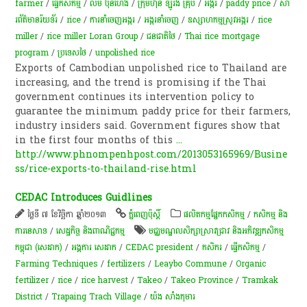
farmer
/
ធ្វើកសិកម្ម
/
លឹម ប៊ុនហេង
/
ក្រុមហ៊ុន ឡូរ៉ង់ គ្រុប
/
​អង្ករ
/
paddy price
/
សា​
រព័ត៌មាន​រ៉យទ័រ​
/
rice
/
ការនាំចេញអង្ករ
/
​អង្ករ​នាំចេញ​​
/
ឧស្សាហ​កម្ម​ស្រូវ​អង្ករ​
/
rice
miller
/
rice miller Loran Group
/
ជនជាតិថៃ
/
Thai rice mortgage
program
/
ប្រទេសថៃ
/
unpolished rice
Exports of Cambodian unpolished rice to Thailand are
increasing, and the trend is promising if the Thai
government continues its intervention policy to
guarantee the minimum paddy price for their farmers,
industry insiders said. Government figures show that
in the first four months of this
...
http://www.phnompenhpost.com/2013053165969/Busine
ss/rice-exports-to-thailand-rise.html
CEDAC Introduces Guidlines
ថ្ងៃទី ៧ ខែវិច្ឆិកា ឆ្នាំ២០១៣
ភ្នំពេញប៉ុស្តិ៍
​ផលិតកម្ម​ផ្នែក​កសិកម្ម​
/
កសិកម្ម​ និង​
ការ​នេ​សាទ​
/
សេដ្ឋកិច្ច និងពាណិជ្ជកម្ម
មជ្ឈមណ្ឌល​​​សិក្សា​ស្រាវជ្រាវ​ និង​អភិវឌ្ឍ​កសិកម្ម​
កម្ពុជា​ (សេដាក​)
/
អង្គការ សេដាក
/
CEDAC president
/
កសិករ
/
ធ្វើកសិកម្ម
/
Farming Techniques
/
fertilizers
/
Leaybo Commune
/
Organic
fertilizer
/
rice
/
rice harvest
/
Takeo
/
Takeo Province
/
Tramkak
District
/
Trapaing Trach Village
/
យ៉ង សាំង​កុមារ