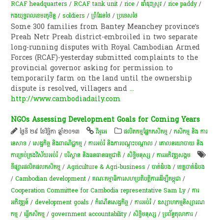
RCAF headquarters
/
RCAF tank unit
/
rice
/
ដាំដុះស្រូវ
/
rice paddy
/
កងយុទ្ធពលខេមរភូមិន្ទ
/
soldiers
/
ព្រំដែនថៃ
/
ប្រទេសថៃ
Some 300 families from Bantey Meanchey province’s
Preah Netr Preah district-embroiled in two separate
long-running disputes with Royal Cambodian Armed
Forces (RCAF)-yesterday submitted complaints to the
provincial governor asking for permission to
temporarily farm on the land until the ownership
dispute is resolved, villagers and
...
http://www.cambodiadaily.com
NGOs Assessing Development Goals for Coming Years
ថ្ងៃទី ២៩ ខែវិច្ឆិកា ឆ្នាំ២០១៣
វីអូអេ
​ផលិតកម្ម​ផ្នែក​កសិកម្ម​
/
កសិកម្ម​ និង​ ការ​
នេ​សាទ​
/
សេដ្ឋកិច្ច និងពាណិជ្ជកម្ម
/
ការអប់រំ និងការបណ្តុះបណ្តាល
/
គោលនយោបាយ និង
ការគ្រប់គ្រងវិស័យអប់រំ
/
បរិស្ថាន និងធនធានធម្មជាតិ
/
សិទ្ធិមនុស្ស
/
ការ​អភិវឌ្ឍ​សង្គម
ទីផ្សារផលិតផលកសិកម្ម
/
Agriculture & Agri-business
/
បាត់ដំបង
/
ខេត្តបាត់ដំបង
/
Cambodian development
/
គណៈកម្មាធិការសហប្រតិបត្តិការដើម្បីកម្ពុជា
/
Cooperation Committee for Cambodia representative Sam Ly
/
ការ
អភិវឌ្ឍន៍
/
development goals
/
កំណើន​សេដ្ឋកិច្ច
/
ការអប់រំ
/
ឧស្សាហកម្មនិស្សារណ
កម្ម
/
ធ្វើកសិកម្ម
/
government accountability
/
សិទ្ធិមនុស្ស
/
ប្រព័ន្ធ​តុលាការ
/