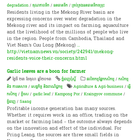
degradation
/
គុណភាពទឹក
/
​ធនធាន​ទឹក​
/
គ្រប់គ្រង​ធនធានទឹក​ចម្រុះ​
Residents living in the Mekong River basin are
expressing concerns over water degradation in the
Mekong river and its impact on farming, aquaculture
and the livelihood of the millions of people who live
in the region. People from Cambodia, Thailand and
Viet Nam’s Cuu Long (Mekong)
...
http://vietnamnews.vn/society/242941/mekong-
residents-voice-their-concerns.html
Garlic leaves are a boon for farmer
ថ្ងៃទី ២៣ ខែតុលា ឆ្នាំ២០១៣
ភ្នំពេញប៉ុស្តិ៍
​ផលិតកម្ម​ផ្នែក​កសិកម្ម​
/
កសិកម្ម​
និង​ ការ​នេ​សាទ​
/
សេដ្ឋកិច្ច និងពាណិជ្ជកម្ម
Agriculture & Agri-business
/
ធ្វើ
កសិកម្ម
/
ខ្ទឹមស
/
garlic leaf
/
Kampong Por
/
Kraingyov commune
/
ភ្នំពេញ
/
Saang
Profitable income generation has many sources.
Whether it requires work in an office, trading on the
market or farming land – the outcome always depends
on the innovation and effort of the individual. For
Pring Leang, the sources are three small fields in