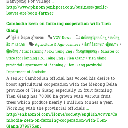
Kampong Por village
...
http://www.phnompenhpost.com/business/garlic-
leaves-are-boon-farmer
Cambodia keen on farming cooperation with Tien
Giang
ថ្ងៃទី ៨ ខែតុលា ឆ្នាំ២០១៣
VOV News
​ផលិតកម្ម​ផ្នែក​កសិកម្ម​
/
កសិកម្ម​
និង​ ការ​នេ​សាទ​
Agriculture & Agri-business
/
ទំនាក់ទំនងកម្ពុជា-វៀតណាម
/
ធ្វើកសិកម្ម
/
fruit farming
/
Hou Taing Eng
/
ដីសណ្តទន្លេមេគង្គ
/
Minister of
State for Planning Hou Taing Eng
/
Tien Giang
/
Tien Giang
provincial Department of Planning
/
Tien Giang provincial
Department of Statistics
A senior Cambodian official has voiced his desire to
boost agricultural cooperation with the Mekong Delta
province of Tien Giang, especially in fruit farming.
Tien Giang has 70,000 ha grown with various fruit
trees which produce nearly 1 million tonnes a year.
Working with the provincial officials
...
http://en.baomoi.com/Home/society/english.vov.vn/Ca
mbodia-keen-on-farming-cooperation-with-Tien-
Giang/379675.epi