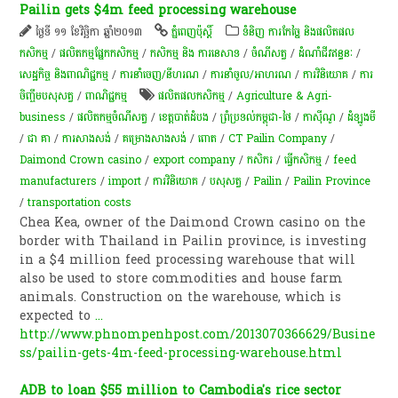
Pailin gets $4m feed processing warehouse
ថ្ងៃទី ១១ ខែវិច្ឆិកា ឆ្នាំ២០១៣
ភ្នំពេញប៉ុស្តិ៍
ទំនិញ ការកែច្នៃ និងផលិតផល
កសិកម្ម
/
​ផលិតកម្ម​ផ្នែក​កសិកម្ម​
/
កសិកម្ម​ និង​ ការ​នេ​សាទ​
/
ចំណីសត្វ
/
ដំណាំ​ជីវ​ឥន្ធនៈ
/
សេដ្ឋកិច្ច និងពាណិជ្ជកម្ម
/
ការនាំចេញ/នីហរណ
/
ការនាំចូល/អាហរណ
/
ការវិនិយោគ
/
​ការ
ចិញ្ចឹម​បសុសត្វ​
/
ពាណិជ្ជកម្ម
ផលិតផលកសិកម្ម
/
Agriculture & Agri-
business
/
ផលិតកម្ម​ចំណី​សត្វ​
/
ខេត្តបាត់ដំបង
/
ព្រំប្រទល់កម្ពុជា-ថៃ
/
កាស៊ីណូ
/
ដំឡូងមី
/
ជា គា
/
ការសាងសង់
/
គម្រោងសាងសង់
/
ពោត
/
CT Pailin Company
/
Daimond Crown casino
/
export company
/
កសិករ
/
ធ្វើកសិកម្ម
/
feed
manufacturers
/
import
/
ការវិនិយោគ
/
បសុសត្វ
/
Pailin
/
Pailin Province
/
transportation costs
Chea Kea, owner of the Daimond Crown casino on the
border with Thailand in Pailin province, is investing
in a $4 million feed processing warehouse that will
also be used to store commodities and house farm
animals. Construction on the warehouse, which is
expected to
...
http://www.phnompenhpost.com/2013070366629/Busine
ss/pailin-gets-4m-feed-processing-warehouse.html
ADB to loan $55 million to Cambodia's rice sector