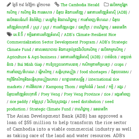
ថ្ងៃទី ២៩ ខែវិច្ឆិកា ឆ្នាំ២០១៣
The Cambodia Herald
​ផលិតកម្ម​ផ្នែក​
កសិកម្ម​
/
កសិកម្ម​ និង​ ការ​នេ​សាទ​
/
ជំនួយ និងការអភិវឌ្ឍ
/
ធនាគារអភិវឌ្ឍន៏អាស៊ី (ADB)
/
ផលិតផលដំណាំ និងទំនិញ
/
សេដ្ឋកិច្ច និងពាណិជ្ជកម្ម
/
ការនាំចេញ/នីហរណ
/
ជំនួយ
អភិវឌ្ឍន៍ពហុភាគី
/
​ស្រូវ​
/
​ស្រូវ​
/
ការ​អភិវឌ្ឍ​សង្គម
/
ជនក្រីក្រ
/
ពាណិជ្ជកម្ម
/
​ធនធាន​ទឹក​
អេ.ឌី.ប៊ី
/
កម្ចី​ធនាគារអភិវឌ្ឍន៍អាស៊ី​
/
ADB's Climate-Resilient Rice
Commercialization Sector Development Program
/
ADB's Strategic
Climate Fund
/
គោលនយោបាយ និងការគ្រប់គ្រងវិស័យកសិកម្ម
/
ផលិតកម្ម​កសិកម្ម​
/
Agriculture & Agri-business
/
ធនាគារអភិវឌ្ឍន៏អាស៊ី (ADB)
/
បាត់ដំបង
/
ខេត្តបាត់
ដំបង
/
Bui Minh Giap
/
ការប្រែប្រួលអាកាសធាតុ
/
កសិកម្មតាមកិច្ចសន្យា
/
crops
/
ការនាំចេញ/នីហរណ
/
ធ្វើកសិកម្ម
/
សន្តិសុខ​ស្បៀង
/
food shortages
/
​ជំ​នួយបរទេស
/
កម្មវិធីកសិកម្មនិងសន្ដិសុខស្បៀងសកល
/
ហេដ្ឋារចនាសម្ព័ន្ធ
/
international rice
markets
/
ការវិនិយោគ
/
Kampong Thom
/
ខេត្តកំពង់ធំ
/
land
/
កម្ចី​
/
​អង្ករ
/
ជំនួយអភិវឌ្ឍន៍ពហុភាគី
/
Prey Veng
/
Prey Veng Province
/
rice
/
​អង្ករ​នាំចេញ​​
/
rice paddy
/
តម្លៃ​ស្រូវ
/
វិស័យស្រូវអង្ករ
/
seed distribution
/
seed
production
/
Strategic Climate Fund
/
ពាណិជ្ជកម្ម
/
​ធនធាន​ទឹក​
The Asian Development Bank (ADB) has approved a
loan of $55 million to help transform the rice sector
of Cambodia into a viable commercial industry as well
as taking care of the land and water resources. ADB’s