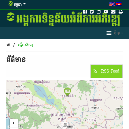
កម្ពុជា
/
ធ្វើកសិកម្ម
ព័ត៌មាន​
RSS Feed
3