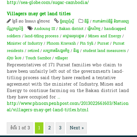
http://sea-globe.com/sugar-cambodia/
Villagers may get land titles
ថ្ងៃទី ៣០ ខែមេសា ឆ្នាំ២០១៥
ភ្នំពេញប៉ុស្តិ៍
ដីធ្លី
/
ការកាន់កាប់​ដីធ្លី និង​ការចេញ​
ប័ណ្ណកម្មសិទ្ធិ​
Andoung III
/
Bakan district
/
ធ្វើកសិកម្ម
/
handicapped
soldiers
/
land-titling process
/
អាជ្ញាធរមូលដ្ឋាន
/
Mines and Energy
/
Minister of Industry
/
Phnom Kravanh
/
Pin Syli
/
Pursat
/
Pursat
residents
/
retired
/
សម្បទានដីសង្គមកិច្ច
/
ដី​រដ្ឋ​
/
student land measurers
/
ស៊ុយ សែម
/
Touch Sambor
/
villager
Representatives of 171 Pursat families who claim to
have been unfairly left out of the government’s land-
titling process said they have reached a tentative
agreement with the minister of Industry, Mines and
Energy to continue farming on the Bakan district land
they have occupied for
...
http://www.phnompenhpost.com/2013022661603/Nation
al/villagers-may-get-land-titles.html
ទំព័រ 1 of 3
1
2
3
Next »