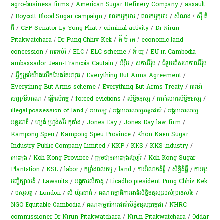
agro-business firms
/
American Sugar Refinery Company
/
assault
/
Boycott Blood Sugar campaign
/
ពលកម្ម​កុមារ
/
ពលកម្ម​កុមារ​
/
សំណង
/
ស៊ី ភី
ភី
/
CPP Senator Ly Yong Phat
/
criminal activity
/
Dr Nirun
Pitakwatchara
/
Dr Pung Chhiv Kek
/
អ៊ី ប៊ី អេ
/
economic land
concession
/
ការអប់រំ
/
ELC
/
ELC scheme
/
អ៊ី យូ
/
EU in Cambodia
ambassador Jean-Francois Cautain
/
អឺរ៉ុប
/
សភាអឺរ៉ុប
/
ជំនួយពីសហភាពអឺរ៉ុប
/
អ្វីៗ​គ្រប់​យ៉ាង​លើក​លែង​តែ​អាវុធ
/
Everything But Arms Agreement
/
Everything But Arms scheme
/
Everything But Arms Treaty
/
ការនាំ
ចេញ/នីហរណ
/
ធ្វើកសិកម្ម
/
forced evictions
/
សិទ្ធិមនុស្ស
/
ការរំលោភសិទ្ធិមនុស្ស​
/
illegal possession of land
/
អាយឡូ
/
អង្គការពលកម្មអន្តរជាតិ
/
​អង្គការ​ពលកម្ម​
អន្តរជាតិ
/
ហ្សង់ ហ្វ្រង់ស័រ កូតាំង
/
Jones Day
/
Jones Day law firm
/
Kampong Speu
/
Kampong Speu Province
/
Khon Kaen Sugar
Industry Public Company Limited
/
KKP
/
KKS
/
KKS industry
/
កោះកុង
/
Koh Kong Province
/
ក្រុមហ៊ុន​កោះកុង​ស៊ូហ្គ័រ
/
Koh Kong Sugar
Plantation
/
KSL
/
labor
/
កម្លាំងពលកម្ម
/
land
/
ការ​រំលោភ​ដីធ្លី​
/
សិទ្ធិ​ដីធ្លី
/
ការចុះ
បញ្ជីក្បាលដី
/
Lawsuits
/
អង្គការលីកាដូ
/
Licadho president Pung Chhiv Kek
/
បសុសត្វ
/
London
/
លី យ៉ុងផាត់
/
គណៈកម្មាធិការ​ជាតិ​សិទ្ធិ​មនុស្សរបស់​ប្រទេសថៃ
/
NGO Equitable Cambodia
/
គណៈកម្មាធិការជាតិសិទ្ធិមនុស្សកម្ពុជា
/
NHRC
commissioner Dr Nirun Pitakwatchara
/
Nirun Pitakwatchara
/
Oddar