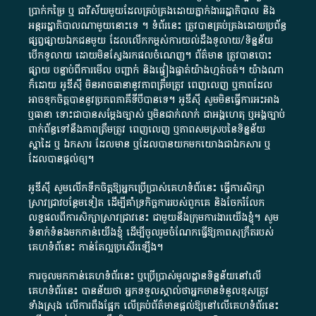
ប្រាក់​កម្រៃ​ ឬ​ ជា​វិស័យ​មួយ​ដែល​គ្រប់គ្រង​ដោយ​ភ្នាក់ងារ​រដ្ឋាភិបាល​ និង ​
អន្តររដ្ឋាភិបាល​ណាមួយ​នោះ​ទេ ​។​ ទំព័រ​នេះ​ ត្រូវ​បាន​គ្រប់គ្រង​ដោយ​ប្រព័ន្ធ​
ផ្សព្វផ្សាយ​ឯកជន​មួយ​ ដែល​លើកកម្ពស់​ការ​យល់​ដឹង​ទូលាយ​/​ទិន្នន័យ​
បើក​ទូលាយ​ ដោយ​មិនស្វែង​រក​ផល​ចំណេញ​។​ ព័ត៌មាន​ ត្រូវ​បាន​បោះ
ផ្សាយ​ បន្ទាប់​ពី​ការ​មើល​ បញ្ជាក់​ និង​ផ្ទៀងផ្ទាត់​យ៉ាង​ហ្មត់ចត់​។​ យ៉ាងណា​
ក៏​ដោយ​ អូ​ឌី​ស៊ី​ មិន​អាច​ធានា​នូវ​ភាព​ត្រឹមត្រូវ​ ពេញលេញ​ ឬ​ភាព​ដែល​
អាច​ទុកចិត្ត​បាននូវ​ប្រភព​ភាគី​ទី​បី​បាន​ទេ​។​ អូ​ឌី​ស៊ី​ សូម​មិន​ធ្វើការ​អះអាង​
ឬ​ធានា​ ទោះជា​បាន​សម្តែង​ច្បាស់​ ឬ​មិន​ជាក់លាក់​ ជា​អង្គហេតុ​ ឬ​អង្គច្បាប់​
ពាក់ព័ន្ធ​ទៅ​នឹង​ភាព​ត្រឹមត្រូវ​ ពេញលេញ​ ឬ​ភាព​សម​ស្រប​នៃ​ទិន្នន័យ​
ស្នាដៃ​ ឬ​ ឯកសារ​ ដែល​មាន​ ឬ​ដែល​បាន​យក​មក​យោង​ជា​ឯកសារ​ ឬ​
ដែល​បាន​ផ្តល់​ឲ្យ​។
អូឌីស៊ី សូមលើកទឹកចិត្តឱ្យអ្នកប្រើប្រាស់គេហទំព័រនេះ ធ្វើការសិក្សា
ស្រាវជ្រាវបន្ថែមទៀត ដើម្បីគាំទ្រកិច្ចការ​របស់ពួកគេ និងចែករំលែក
លទ្ធផលពីការសិក្សាស្រាវជ្រាវនេះ ជាមួយនឹងក្រុមការងារយើងខ្ញុំ។ សូម
ទំនាក់ទំនងមកកាន់យើងខ្ញុំ
ដើម្បីចូលរួមចំណែកធ្វើឱ្យភាពសុក្រឹតរបស់
គេហទំព័នេះ កាន់តែល្អប្រសើរឡើង។
ការចូលមកកាន់គេហទំព័រនេះ ឬប្រើប្រាស់មូលដ្ឋានទិន្នន័យនៅលើ
គេហទំព័រនេះ បានន័យថា អ្នកទទួលស្គាល់ថាអ្នកមានទំនួលខុសត្រូវ
ទាំងស្រុង លើការពឹងផ្អែក លើគ្រប់ព័ត៌មានផ្តល់ឱ្យនៅលើគេហទំព័រនេះ