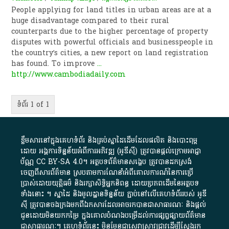
People applying for land titles in urban areas are at a
huge disadvantage compared to their rural
counterparts due to the higher percentage of property
disputes with powerful officials and businesspeople in
the country’s cities, a new report on land registration
has found. To improve
...
http://www.cambodiadaily.com
ទំព័រ 1 of 1
ខ្លឹមសារ​នៅ​ក្នុង​គេហទំព័រ និង​គ្រប់​ស្នា​ដៃ​ដើម​ដែល​ផលិត​ និង​បោះពុម្ព​
ដោយ​ អង្គការ​ទិន្នន័យ​អំពី​ការអភិវឌ្ឍ​​ (អូ​ឌី​ស៊ី)​ ត្រូវ​បាន​ផ្តល់​ក្រោម​អាជ្ញា
ប័ណ្ណ​
CC BY-SA 4.0
។​ អត្ថបទ​ព័ត៌មាន​សង្ខេប​ ត្រូវ​បាន​ដកស្រង់​
ចេញពី​សារព័ត៌មាន ស្របតាមការ​ណែនាំ​អំពី​គោលការណ៍​នៃ​ការ​ប្រើ
ប្រាស់​ដោយ​យុត្តិធម៌​ និង​រក្សាសិទ្ធិអ្នកនិពន្ធ ដោយ​ប្រភពដើម​នៃ​​អត្ថបទ
ទាំង​នោះ​ ។​ ស្នាដៃ​ និង​មូលដ្ឋាន​ទិន្នន័យ ​ភ្ជាប់​នៅ​លើ​គេហទំព័រ​របស់​ អូ​ឌី​
ស៊ី​ ត្រូវ​បាន​ចងក្រង​មក​ពី​ឯកសារ​ដែល​អាច​រក​បានជា​សាធារណៈ​ និង​ផ្តល់​
ជូន​ដោយ​មិន​យក​កម្រៃ​ ក្នុង​គោលបំណង​បម្រើ​ដល់ការ​ផ្សព្វផ្សាយ​ព័ត៌មាន​
ជា​សាធារណៈ​។​ គេហទំព័រ​នេះ​ មិនមែន​ជា​សេវា​ស្រាវជ្រាវ​ដើម្បី​ស្វែងរក