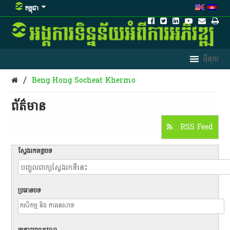
កម្ពុជា
/
Beng Hong Socheat Khermo
ព័ត៌មាន​
RSS Feed
ស្វែងរកអត្ថបទ
ប្រធានបទ
ចន្លោះពេលវេលា