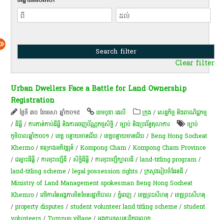
Clear filter
Urban Dwellers Face a Battle for Land Ownership
Registration
ថ្ងៃទី ៣០ ខែមេសា ឆ្នាំ២០១៥
ខេមបូឌា ដេលី
ក្រុង
/
សេដ្ឋកិច្ច និងពាណិជ្ជកម្ម
/
ដីធ្លី
/
ការកាន់កាប់​ដីធ្លី និង​ការចេញ​ប័ណ្ណកម្មសិទ្ធិ​
/
ច្បាប់ និងប្រព័ន្ធតុលាការ
ច្បាប់
ភូមិបាលឆ្នាំ២០០១
/
ខេត្ត បន្ទាយមានជ័យ
/
​ខេត្តបន្ទាយមានជ័យ​
/
Beng Hong Socheat
Khermo
/
គម្រោងអភិវឌ្ឍន៍
/
Kompong Cham
/
Kompong Cham Province
/
ជម្លោះ​ដីធ្លី
/
ការចុះបញ្ជីដី
/
សិទ្ធិ​ដីធ្លី
/
ការចុះបញ្ជីក្បាលដី
/
land-titling program
/
land-titling scheme
/
legal possession rights
/
ក្រសួង​រៀបចំ​ដែន​ដី
/
Ministry of Land Management spokesman Beng Hong Socheat
Khemro
/
វេទិការនៃអង្គការមិនមែនរដ្ឋាភិបាល
/
ភ្នំពេញ
/
ខេត្ត​ព្រះសីហនុ​
/
ខេត្តព្រះសីហនុ
/
property disputes
/
student volunteer land titling scheme
/
student
volunteers
/
Tumnup village
/
អង្គការ​ទស្សនៈ​ពិភព​លោក