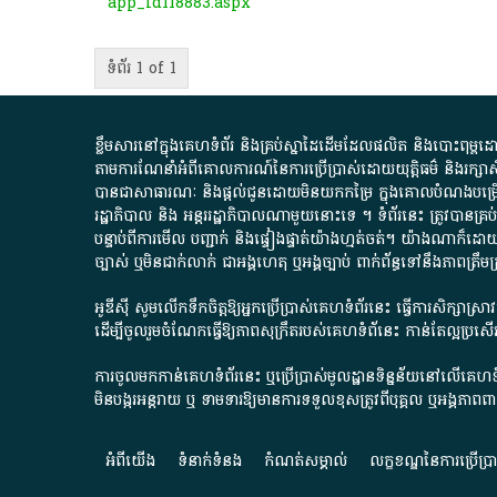
app_id118883.aspx
ទំព័រ 1 of 1
ខ្លឹមសារ​នៅ​ក្នុង​គេហទំព័រ និង​គ្រប់​ស្នា​ដៃ​ដើម​ដែល​ផលិត​ និង​បោះពុម្ព​ដោយ​ អង
តាមការ​ណែនាំ​អំពី​គោលការណ៍​នៃ​ការ​ប្រើប្រាស់​ដោយ​យុត្តិធម៌​ និង​រក្សាសិទ្
បានជា​សាធារណៈ​ និង​ផ្តល់​ជូន​ដោយ​មិន​យក​កម្រៃ​ ក្នុង​គោលបំណង​បម្រើ​ដល់
រដ្ឋាភិបាល​ និង ​អន្តររដ្ឋាភិបាល​ណាមួយ​នោះ​ទេ ​។​ ទំព័រ​នេះ​ ត្រូវ​បាន
បន្ទាប់​ពី​ការ​មើល​ បញ្ជាក់​ និង​ផ្ទៀងផ្ទាត់​យ៉ាង​ហ្មត់ចត់​។​ យ៉ាងណា​ក៏​ដោយ​
ច្បាស់​ ឬ​មិន​ជាក់លាក់​ ជា​អង្គហេតុ​ ឬ​អង្គច្បាប់​ ពាក់ព័ន្ធ​ទៅ​នឹង​ភា
អូឌីស៊ី សូមលើកទឹកចិត្តឱ្យអ្នកប្រើប្រាស់គេហទំព័រនេះ ធ្វើការសិក្សាស្
ដើម្បីចូលរួមចំណែកធ្វើឱ្យភាពសុក្រឹតរបស់គេហទំព័នេះ កាន់តែល្អប្រ
ការចូលមកកាន់គេហទំព័រនេះ ឬប្រើប្រាស់មូលដ្ឋានទិន្នន័យនៅលើគេហទំ
មិនបង្ករអន្តរាយ ឬ ទាមទារ​ឱ្យមានការទទួលខុស​ត្រូវពីបុគ្គល ឬអង្គភា
អំពី​យើង​
ទំនាក់ទំនង
កំណត់សម្គាល់
លក្ខខណ្ឌនៃការប្រើប្រ