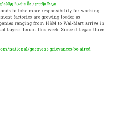
ឃ្លាំងទំនិញ វ៉ល-ម៉ាត អ៊ីង
/
ក្រុមហ៊ុន​ ​វី​​​ង​ស្តារ
rands to take more responsibility for working
ment factories are growing louder as
ompanies ranging from H&M to Wal-Mart arrive in
l buyers’ forum this week. Since it began three
om/national/garment-grievances-be-aired