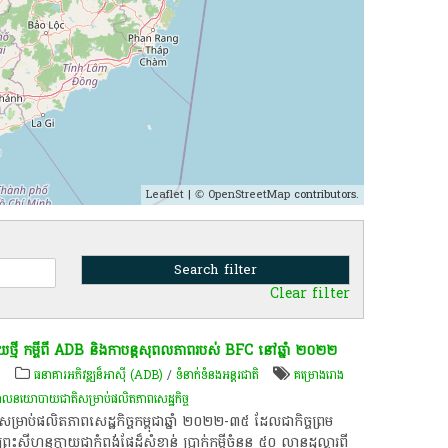
Leaflet
| ©
OpenStreetMap
contributors.
Clear filter
មី​ កម្ចី​ពី​ ADB​ និង​កា​បន្ត​សុពលភាព​របស់​ BFC​ នៅ​ឆ្នាំ​ ២០២២
៍
ធនាគារអភិវឌ្ឍន៏អាស៊ី (ADB)
/
ទំនាក់ទំនងអន្តរជាតិ
គម្រោង​រោង
គោលនយោបាយ​ជាតិ​សម្រាប់​ផលិតភាព​សេដ្ឋកិច្ច​
្រាប់​ផលិតភាព​សេដ្ឋកិច្ច​កម្ពុជា​ឆ្នាំ​ ២០២២-៣៥​ ដែល​ជា​កិច្ចព្រម
ងព្រះសីហនុ​ក្លាយជា​កំពង់​ផែ​ដ៏​សំខាន់​ ប្រាក់​កម្ចី​ចំនួន​ ៥០​ លាន​ដុល្លារ​ពី​