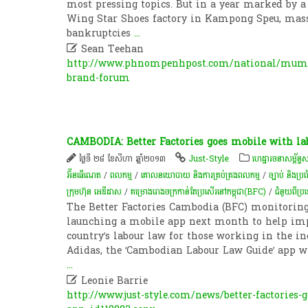
most pressing topics. But in a year marked by a 
Wing Star Shoes factory in Kampong Speu, mas
bankruptcies
...

Sean Teehan
http://www.phnompenhpost.com/national/mum%
brand-forum
CAMBODIA: Better Factories goes mobile with la
ថ្ងៃទី ២៨ ខែសីហា ឆ្នាំ២០១៣
Just-Style
ហេដ្ឋារចនាសម្ព័ន្ធ
អ៊ីនធើណេត
/
ពល​កម្ម
/
គោលនយោបាយ និងការគ្រប់គ្រងពលកម្ម
/
ច្បាប់ និងប្រព
ក្រុមហ៊ុន អេឌីដាស
/
គម្រោង​រោងចក្រ​កាន់​តែ​ប្រសើរ​នៅ​កម្ពុជា(BFC)
/
ជំនួយពីប្
The Better Factories Cambodia (BFC) monitorin
launching a mobile app next month to help im
country’s labour law for those working in the in
Adidas, the ‘Cambodian Labour Law Guide’ app wi
...

Leonie Barrie
http://www.just-style.com/news/better-factories-