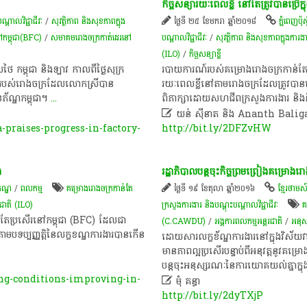
កិច្ចសន្យា​រយៈពេល​ខ្លី ​នៅ​តែ​ត្រូវ​បាន​ប្រើ​ក
្តាលវិជ្ជាជីវៈ
/
សុវត្ថិភាព និងសុខភាពក្នុង
ថ្ងៃទី ២៥ ខែមករា ឆ្នាំ២០១៨
ភ្នំពេញប៉ុស្ត
ៅ​កម្ពុជា(BFC)
/
សមាគមរោងចក្រកាត់ដេរនៅ
បណ្តាលវិជ្ជាជីវៈ
/
សុវត្ថិភាព និងសុខភាពក្នុងការង
(ILO)
/
កិច្ច​សន្យា​ខ្លី​
 កម្ពុជា និងឡាវ កាលពីថ្ងៃសុក្រ
របាយការណ៍​របស់​គម្រោង​រោងចក្រ​កាន់តែ​ប្រសើ
ងាររបស់រោងចក្រដែលលោកស្រីបាន
រយៈពេល​ខ្លី​នៅ​តាម​រោងចក្រ​ដែល​ត្រូវ​បាន​ធ្
ភ័ណ្ឌកម្ពុជា។
...
ពិភាក្សា​ដោយ​សហជីព​ក្រសួង​ការងារ និង​

យន់ ស៊ីនាត និង Ananth Balig
raises-progress-in-factory-
http://bit.ly/2DFZvHW
ង
រដ្ឋាភិបាល​បន្ត​ចុះ​កិច្ច​ព្រមព្រៀង​​គម្រោង​
​ណ្ឌ​
/
ពល​កម្ម
គម្រោង​រោងចក្រ​កាន់​តែ​
ថ្ងៃទី ១៩ ខែតុលា ឆ្នាំ២០១៦
ខ្មែរថាមស
រជាតិ​ (ILO)
ក្រសួងការងារ និងបណ្តុះបណ្តាលវិជ្ជាជីវៈ
គ
តែ​ប្រសើរ​នៅ​កម្ពុជា​ (BFC)​ ដែល​ជា​
(C.CAWDU)
/
អង្គការពលកម្មអន្តរជាតិ
/
អនុ
ាម​បទ​ប្បញ្ញត្តិ​នៃ​លក្ខខណ្ឌ​ការងារ​បាន​កើន
ដោយសារ​លក្ខខ័ណ្ឌ​ការងារ​នៅ​ក្នុង​វិស័យ​វ
មាន​ភាព​ល្អ​ប្រសើរ​បន្ទាប់​ពី​អនុវត្ត​នូវ​គម
បន្ត​ចុះ​អនុស្សរណៈ​នៃ​ការ​យោគយល់​គ្នា​ក្នុ
g-conditions-improving-in-

មុំ គន្ធា
http://bit.ly/2dyTXjP