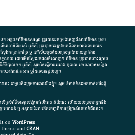
.0
។​ អត្ថបទ​ព័ត៌មាន​សង្ខេប​ ត្រូវ​បាន​ដកស្រង់​ចេញពី​សារព័ត៌មាន ស្រប
លើ​គេហទំព័រ​របស់​ អូ​ឌី​ស៊ី​ ត្រូវ​បាន​ចងក្រង​មក​ពី​ឯកសារ​ដែល​អាច​រក​
ែងរកប្រាក់​កម្រៃ​ ឬ​ ជា​វិស័យ​មួយ​ដែល​គ្រប់គ្រង​ដោយ​ភ្នាក់ងារ​
័យ​បើក​ទូលាយ​ ដោយ​មិនស្វែង​រក​ផល​ចំណេញ​។​ ព័ត៌មាន​ ត្រូវ​បាន​បោះផ្សាយ​
ទី​បី​បាន​ទេ​។​ អូ​ឌី​ស៊ី​ សូម​មិន​ធ្វើការ​អះអាង​ ឬ​ធានា​ ទោះជា​បាន​សម្តែង​
ក​មក​យោង​ជា​ឯកសារ​ ឬ​ដែល​បាន​ផ្តល់​ឲ្យ​។
ជ្រាវនេះ ជាមួយនឹងក្រុមការងារយើងខ្ញុំ។ សូម
ទំនាក់ទំនងមកកាន់យើងខ្ញុំ
ក លើគ្រប់ព័ត៌មានផ្តល់ឱ្យនៅលើគេហទំព័រនេះ ហើយយល់ព្រមថាអ្នកនឹង
ការខូចប្រយោជន៍ ឬ អន្តរាយដែលកើតចេញពីការប្រើប្រាស់គេហទំព័រនេះ។
ilt on
WordPress
theme and
CKAN