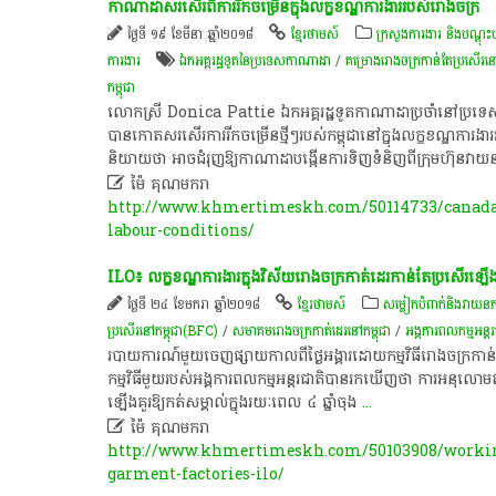
កាណាដាសរសើរពីការរីកចម្រើនក្នុងលក្ខខណ្ឌការងាររបស់រោងចក្រ
ថ្ងៃទី ១៩ ខែមីនា ឆ្នាំ២០១៨
ខ្មែរថាមស៍
ក្រសួងការងារ និងបណ្តុះបណ
ការងារ
ឯក​អគ្គ​រដ្ឋ​ទូត​នៃ​ប្រទេស​កា​​ណា​ដា​
/
គម្រោង​រោងចក្រ​កាន់​តែ​ប្រសើរ​ន
កម្ពុជា
លោកស្រី Donica Pattie ឯកអគ្គរដ្ឋទូតកាណាដាប្រចាំនៅប្រទេសថៃ
បានកោតសរសើរការរីកចម្រើនថ្មីៗរបស់កម្ពុជានៅក្នុងលក្ខខណ្ឌការ
និយាយថា អាចជំរុញឱ្យកាណាដាបង្កើនការទិញទំនិញពីក្រុមហ៊ុនវាយន

ម៉ៃ គុណមករា
http://www.khmertimeskh.com/50114733/canada-p
labour-conditions/
ILO៖​ ​លក្ខខណ្ឌ​ការងារ​ក្នុង​វិស័យ​រោងចក្រ​កាត់ដេរ​កាន់​តែ​ប្រសើរ​ឡើ
ថ្ងៃទី ២៤ ខែមករា ឆ្នាំ២០១៨
ខ្មែរថាមស៍
​សម្លៀក​បំពាក់​និង​វាយ​ន​ភ
ប្រសើរ​នៅ​កម្ពុជា(BFC)
/
សមាគមរោងចក្រកាត់ដេរនៅកម្ពុជា
/
អង្គការ​ពលកម្ម​អន្ត
​របាយការណ៍​មួយ​ចេញផ្សាយ​កាលពី​ថ្ងៃ​អង្គារ​ដោយ​កម្មវិធី​រោងចក្រ​កាន់
កម្មវិធី​មួយ​របស់​អង្គការ​ពលកម្ម​អន្តរជាតិ​បាន​រក​ឃើញ​ថា​ ការ​អនុលោម​ត
ឡើង​គួរ​ឱ្យ​កត់សម្គាល់​ក្នុង​រយៈពេល​ ៤​ ឆ្នាំ​ចុង
...

ម៉ៃ គុណមករា
http://www.khmertimeskh.com/50103908/workin
garment-factories-ilo/