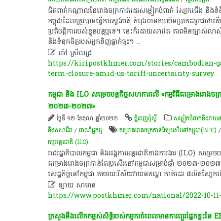
ជិតពាក់កណ្តាលនៃរោងចក្រកាត់ដេរសម្លៀកបំពាក់ ស្បែកជើង និងទ
កម្ពុជាដែលត្រូវបានធ្វើការស្ទង់មតិ កំពុងមានភាពមិនប្រាកដប្រជាថាត
ប្រតិបត្តិការរបស់ខ្លួនបន្តឬទេ។ នេះក៏ដោយសារតែ ភាពមិនច្បាស
និងទំនុកចិត្តរបស់អ្នកទិញធ្លាក់ចុះ។
...

ម៉ៅ ស្រីពេជ្រ
https://kiripostkhmer.com/stories/cambodian-ga
term-closure-amid-us-tariff-uncertainty-survey
កម្ពុជា និង ILO សម្រេច​បន្ត​កិច្ច​សហការ​លើ «កម្មវិធី​គម្រោង​រោងចក្រ​កាន
២០២៣-២០២៧»
ថ្ងៃទី ១២ ខែតុលា ឆ្នាំ២០២២
ភ្នំពេញប៉ុស្តិ៍
​សម្លៀក​បំពាក់​និង​វាយ​ន​
និងសហជីព
/
ពាណិជ្ជកម្ម
គម្រោង​រោងចក្រ​កាន់​តែ​ប្រសើរ​នៅ​កម្ពុជា(BFC)
កម្ម​អន្តរជាតិ​ (ILO)
រាជរដ្ឋាភិបាល​កម្ពុជា​ និង​អង្គការ​អន្តរជាតិ​ខាង​ការងារ​ (ILO​) សម្រេច​
គម្រោង​រោងចក្រ​កាន់តែ​ប្រសើរ​នៅ​កម្ពុជា​សម្រាប់​ឆ្នាំ ២០២៣-២០២៧» 
សេដ្ឋកិច្ច​នៅ​កម្ពុជា តាមរយៈ​វិស័យ​វាយនភណ្ឌ កាត់ដេរ ផលិត​ស្បែ

ឡាយ សាមាន
https://www.postkhmer.com/national/2022-10-11
ក្រសួង​នឹង​លើកកម្ពស់​សិទ្ធិ​របស់​កម្មករ​ចំ​ពេល​មានការ​ព្យួរ​ផ្នែក​ខ្លះ​នៃ​