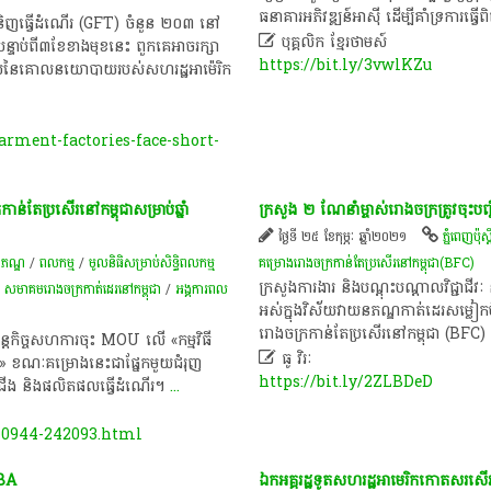
ធនាគារអភិវឌ្ឍន៍អាស៊ី​ ដើម្បី​គាំទ្រ​ការ​ធ្វើ​ពិ
ំនិញធ្វើដំណើរ (GFT) ចំនួន ២០៣ នៅ

បុគ្គលិក​ ខ្មែរ​ថា​ម​ស៍​
ើបន្ទាប់ពី៣ខែខាងមុខនេះ ពួកគេអាចរក្សា
https://bit.ly/3vwlKZu
់លាស់នៃគោលនយោបាយរបស់សហរដ្ឋអាម៉េរិក
rment-factories-face-short-
់តែ​ប្រសើរ​នៅ​កម្ពុជា​សម្រាប់​ឆ្នាំ
ក្រសួង​ ២​ ណែនាំ​ម្ចាស់​រោងចក្រ​ត្រូវ​ចុះ
ថ្ងៃទី ២៥ ខែកុម្ភៈ ឆ្នាំ២០២១
ភ្នំពេញប៉ុស្តិ
ភ​ណ្ឌ​
/
ពល​កម្ម
/
មូលនិធិសម្រាប់សិទ្ធិពលកម្ម
គម្រោង​រោងចក្រ​កាន់​តែ​ប្រសើរ​នៅ​កម្ពុជា(BFC)
​ក្រសួង​ការងារ​ និង​បណ្តុះបណ្តាល​វិជ្ជាជី
/
សមាគមរោងចក្រកាត់ដេរនៅកម្ពុជា
/
អង្គការ​ពល
អស់​ក្នុង​វិស័យ​វាយ​ន​ភណ្ឌ​កាត់ដេរ​សម្លៀក​
រោងចក្រ​កាន់តែ​ប្រសើរ​នៅ​កម្ពុជា​ (BFC)​ 
បន្ត​កិច្ច​សហការ​ចុះ MOU លើ «​កម្មវិធី​

ធូ វិរៈ
ខណៈ​គម្រោង​នេះ​ជា​ផ្នែក​មួយ​ជំរុញ​
https://bit.ly/2ZLBDeD
ក​ជើង និង​ផលិតផល​ធ្វើ​ដំណើរ។
...
-0944-242093.html
 EBA
ឯកអគ្គ​រដ្ឋទូត​សហរដ្ឋអាមេរិក​កោតសរសើរ​ដ