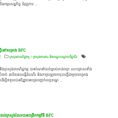
ពិធ​កម្ម​សេដ្ឋកិច្ច​ ជំរុញ​ការ
...
បញ្ជី​នៅ​គម្រោង​ BFC
៍
ក្រសួងពាណិជ្ជកម្ម
/
ក្រសួងការងារ និងបណ្តុះបណ្តាលវិជ្ជាជីវៈ
វៈ​ និង​ក្រសួងពាណិជ្ជកម្ម​ បាន​ណែនាំ​ដល់​ម្ចាស់​រោងចក្រ​ សហគ្រាស​ទាំង
បំពាក់​ ផលិតផល​ធ្វើ​ដំណើរ​ និង​កាបូប​ត្រូវ​មក​ចុះបញ្ជី​ជាមួយ​គម្រោង​
ដើម្បី​ទទួល​បាន​វិញ្ញាបនបត្រ​បញ្ជាក់​លក្ខខណ្ឌ
...
ល់​ក្រសួង​ដែល​បាន​ពង្រីក​កម្មវិធី​ BFC​