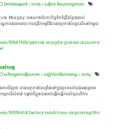
ទំនាក់ទំនងអន្តរជាតិ
/
ពល​កម្ម
/
សុវត្ថិភាព និងសុខភាពក្នុងការងារ
ck​ Murphy​ បាន​សាទរ​ចំពោះ​កិច្ច​ខិតខំ​ប្រឹងប្រែង​របស់​
ខខណ្ឌ​ការងារ​តាមរយៈ​ការពង្រីក​កម្មវិធី​រោងចក្រ​កាន់តែ​ប្រសើរ​នៅ​កម្ពុជា​
។
...
om/50667606/patrick-murphy-praises-ministry-
e/
ន​កែ​លម្អ​
សេរីភាពក្នុងការបង្កើតសមាគម
/
​សម្លៀក​បំពាក់​និង​វាយ​ន​ភ​ណ្ឌ​
/
ពល​កម្ម
បាន​រក​ឃើញ​ថា​ រោងចក្រ​កាន់តែ​ច្រើន​នៅ​ក្នុង​ប្រទេស​កំពុង​អនុវត្ត​តាម​
មករ​ដ៏​សំខាន់​ បន្ទាប់​ពី​ខ្លួន​បាន​ចាប់ផ្តើម​ធ្វើការ​សិក្សា​លើ​ការ​
om/50556414/factory-conditions-improving-bfc/