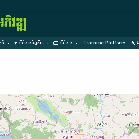
នទី
ព័ត៌មានទិន្នន័យ
ព័ត៌មាន
Learning Platform
ឯ