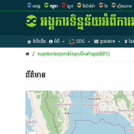
មេគង្គ
កម្ពុជា
ឡាវ
មីយ៉ាន់ម៉ា
ថៃ
វៀតណាម
ទំព័រដើម
អំពី
SDG
ប្រធានបទ
ផែ
/
គម្រោង​រោងចក្រ​កាន់​តែ​ប្រសើរ​នៅ​កម្ពុជា(BFC)
ព័ត៌មាន​