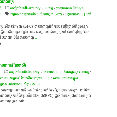
្នុង​រោងចក្រ
ិ៍
​សម្លៀក​បំពាក់​និង​វាយ​ន​ភ​ណ្ឌ​
/
ពល​កម្ម
/
ក្រសួងការងារ និងបណ្តុះ
ារ
គម្រោង​រោងចក្រ​កាន់​តែ​ប្រសើរ​នៅ​កម្ពុជា(BFC)
/
អង្គការ​ពលកម្ម​អន្តរជាតិ​
រ​នៅ​កម្ពុជា​ (BFC) ​បាន​បង្ហាញ​អំពី​ការ​បន្ត​ប្រើប្រាស់​កិច្ចសន្យា​
វើការ​សិក្សា​ស្រាវជ្រាវ ខណៈ​បញ្ហា​នេះ​ជា​បញ្ហា​មួយ​​ដែល​កំពុង​ត្រូវ​បាន​
និយោជក ប៉ុន្តែ​បាន​បង្ហាញ
...
a
រោងចក្រ​កាន់​តែ​ប្រសើរ
៍
​សម្លៀក​បំពាក់​និង​វាយ​ន​ភ​ណ្ឌ​
/
គោលនយោបាយ និងការគ្រប់គ្រងពលកម្ម
/
ម្រោង​រោងចក្រ​កាន់​តែ​ប្រសើរ​នៅ​កម្ពុជា(BFC)
/
សហភាពការងារកម្ពុជា
ស្សរណៈនៃការយោគយល់គ្នា (MOU)
ាយនភណ្ឌ​កាត់ដេរនិង​ផលិត​ស្បែកជើង​នៅ​ក្នុង​ប្រទេស​កម្ពុជា ​កាន់​តែ​
្រោង​រោងចក្រ​កាន់​តែ​ប្រសើរ​នៅ​កម្ពុជា(BFC)រដ្ឋាភិបាល​កម្ពុជា​បាន​សម្រេច​
ង​ការ​អនុវត្ត​គម្រោង
...