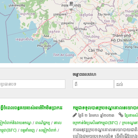
13
ចន្លោះពេលវេលា
ខ្លីចំពេលពន្ធគយរបស់អាម៉េរិកមិនប្រាកដ
កម្ពុជា​ទទួល​បាន​ក្រប​ខណ្ឌ​គោលនយោបាយ​ថ្
ថ្ងៃទី ២ ខែមករា ឆ្នាំ២០២៣
ខ្មែរថាមស
លៀក​បំពាក់​និង​វាយ​ន​ភ​ណ្ឌ​
/
ពាណិជ្ជកម្ម
/
គោល
ចក្រ​កាន់​តែ​ប្រសើរ​នៅ​កម្ពុជា(BFC)
/
​ក្រប​ខណ្ឌ​
​ការ​អនុវត្ត​ក្រប​ខណ្ឌ​គោលនយោបាយ​ជាតិ​សម
​កម្ពុជា(BFC)
/
ពន្ធនាំចេញ
/
សម្លៀកបំពាក់
/
ព្រៀង​ជាមួយ​ប្រទេស​ជប៉ុន​ ដើម្បី​ធ្វើ​ឱ្យ​ក្រុ