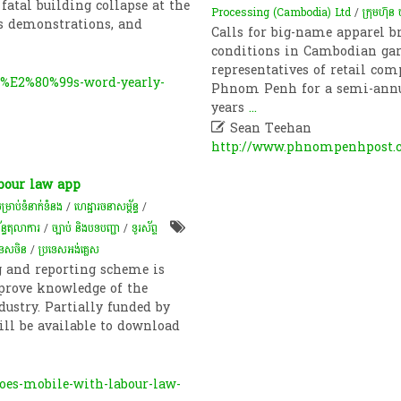
fatal building collapse at the
Processing (Cambodia) Ltd
/
ក្រុមហ៊ុន 
s demonstrations, and
Calls for big-name apparel b
conditions in Cambodian gar
representatives of retail c
E2%80%99s-word-yearly-
Phnom Penh for a semi-annua
years
...

Sean Teehan
http://www.phnompenhpost.c
bour law app
សម្រាប់ទំនាក់ទំនង
/
ហេដ្ឋារចនាសម្ព័ន្ធ
/
័ន្ធតុលាការ
/
ច្បាប់ និងបទបញ្ជា
/
ទូរស័ព្ទ
រទេសចិន
/
ប្រទេសអង់គ្លេស
g and reporting scheme is
prove knowledge of the
dustry. Partially funded by
ll be available to download
goes-mobile-with-labour-law-