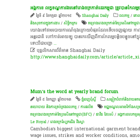
អង្គការ​៖​ លក្ខខណ្ឌ​ការងារ​នៅ​រោងចក្រ​កាត់ដេរ​កម្ពុជា​ ត្រូវ​បាន​កែ​លម្អ​បន្តិ
ថ្ងៃទី ៩ ខែកក្កដា ឆ្នាំ២០១៥
Shanghai Daily
ពល​កម្ម
/
គោល
និងសុខភាពក្នុងការងារ
/
សិទ្ធិកម្មករ
គម្រោង​រោងចក្រ​កាន់​តែ​ប្រសើរ​នៅ​កម្ព
​យោង​ទៅ​តាម​របាយការណ៍​ចុង​ក្រោយ​បំផុត​ដែល​ទើប​ចេញផ្សាយ ​កាលពី​ថ្ង
អន្តរជាតិ​ ហៅ​កាត់​អាយ​ឡូ​ បាន​រក​ឃើញ​ពី​ការ​កែ​លម្អ​បន្តិច​ប​ន្ទួ​ច​នៅ​ក
ទោះបីជា​បញ្ហា
...

បុគ្គលិកសារព័ត៌មាន Shanghai Daily
http://www.shanghaidaily.com/article/article_x
Mum’s the word at yearly brand forum
ថ្ងៃទី ៥ ខែកញ្ញា ឆ្នាំ២០១៣
ភ្នំពេញប៉ុស្តិ៍
​សម្លៀក​បំពាក់​និង​វាយ​ន​ភ​
នយោបាយ និងការគ្រប់គ្រងពលកម្ម
/
ការផលិត​
មជ្ឈមណ្ឌល​អា​មេ​រិ​កាំ​ង​សម
គម្រោង​រោងចក្រ​កាន់​តែ​ប្រសើរ​នៅ​កម្ពុជា(BFC)
/
ដាវីដ វែលស៍
/
​អង្គការ​ពលកម្ម​អ
Le Royal
/
រោងចក្រ​​​ស្បែក​​​ជើង​​​ វីង​​​ស្តា
Cambodia’s biggest international garment brand
wage issues, strikes and worker conditions, amon