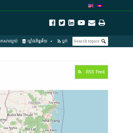
កសារច្បាប់
ឃ្លាំងទិន្នន័យ
ប្លក់
RSS Feed