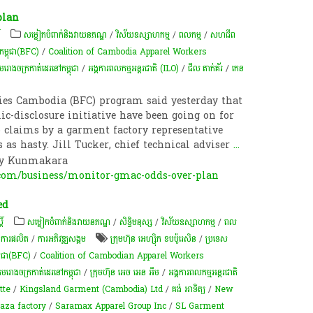
plan
៍
​សម្លៀក​បំពាក់​និង​វាយ​ន​ភ​ណ្ឌ​
/
វិស័យឧស្សាហកម្ម
/
ពល​កម្ម
/
សហជីព
​កម្ពុជា(BFC)
/
Coalition of Cambodia Apparel Workers
រោងចក្រកាត់ដេរនៅកម្ពុជា
/
​អង្គការ​ពលកម្ម​អន្តរជាតិ (ILO)
/
ជីល តាក់គ័រ​
/
កេន
ries Cambodia (BFC) program said yesterday that
ic-disclosure initiative have been going on for
o claims by a garment factory representative
 as hasty. Jill Tucker, chief technical adviser
...
ay Kunmakara
om/business/monitor-gmac-odds-over-plan
ed
ិ៍
​សម្លៀក​បំពាក់​និង​វាយ​ន​ភ​ណ្ឌ​
/
សិទ្ធិមនុស្ស
/
វិស័យឧស្សាហកម្ម
/
ពល​
/
ការផលិត​
/
ការ​អភិវឌ្ឍ​សង្គម
ក្រុមហ៊ុន អេហ្ស៊ិក ខប​​ប៉ូ​រេសិន
/
ប្រទេស
ម្ពុជា(BFC)
/
Coalition of Cambodian Apparel Workers
រោងចក្រកាត់ដេរនៅកម្ពុជា
/
ក្រុមហ៊ុន អេច អេន អឹម
/
​អង្គការ​ពលកម្ម​អន្តរជាតិ
tte
/
Kingsland Garment (Cambodia) Ltd
/
គង់ អាទិត្យ
/
New
aza factory
/
Saramax Apparel Group Inc
/
SL Garment