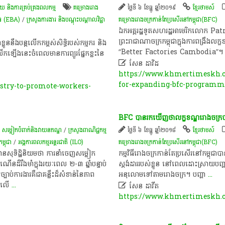
និងការគ្រប់គ្រងពលកម្ម
គម្រោង​រោង
ថ្ងៃទី ៦ ខែធ្នូ ឆ្នាំ២០១៩
ខ្មែរថាមស៍
ាវុធ (EBA)
/
ក្រសួងការងារ និងបណ្តុះបណ្តាលវិជ្ជា
គម្រោង​រោងចក្រ​កាន់​តែ​ប្រសើរ​នៅ​កម្ពុជា(BFC)
ឯកអគ្គ​រដ្ឋទូត​សហរដ្ឋអាមេរិក​លោក​ Patri
ព្រះរាជាណាចក្រ​កម្ពុជា​ក្នុង​ការ​ពង្រឹង​លក្
្លួន​នឹង​បន្ត​លើកកម្ពស់​សិទ្ធិ​របស់​កម្មករ​ និង​
“Better​ Factories​ Cambodia​”
ើក​ឡើង​នេះ​ចំ​ពេល​មានការ​ព្យួរ​ផ្នែក​ខ្លះ​នៃ​

សែន ដាវិដ
https://www.khmertimeskh.c
for-expanding-bfc-programm
try-to-promote-workers-
BFC​ បាន​រក​ឃើញ​ថា​លក្ខខណ្ឌ​រោងចក្រ​បា
/
​សម្លៀក​បំពាក់​និង​វាយ​ន​ភ​ណ្ឌ​
/
ក្រសួងពាណិជ្ជកម្ម
ថ្ងៃទី ៦ ខែធ្នូ ឆ្នាំ២០១៨
ខ្មែរថាមស៍
្ពុជា
/
អង្គការ​ពលកម្ម​អន្តរជាតិ​ (ILO)
គម្រោង​រោងចក្រ​កាន់​តែ​ប្រសើរ​នៅ​កម្ពុជា(BFC)
៍ មាន​សុទិដ្ឋិនិយម​ថា ការនាំចេញ​សម្លៀក
​កម្មវិធី​រោងចក្រ​កាន់តែ​ប្រសើរ​នៅ​កម្ពុជា​
៏រឹងមាំ​ក្នុង​រយៈពេល​ ២-៣ ឆ្នាំ​បន្ទាប់​
ស្តង់ដារ​របស់​ខ្លួន​ នៅ​ពេល​ដោះស្រាយ​បញ្ហា​កម្
់​ការងារ​គឺជា​គន្លឹះ​ដ៏សំខាន់​នៃ​ភាព
អនុលោម​ទៅ​តាម​រោងចក្រ​។​ បញ្ហា
...
ខា​លើ
...

សែន ដាវីត
https://www.khmertimeskh.c