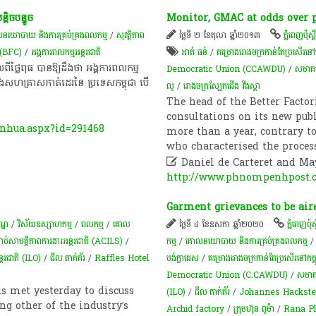
ច​ប​ន្ទួ​ច​
Monitor, GMAC at odds over 
នយោបាយ និងការគ្រប់គ្រងពលកម្ម
/
សុវត្ថិភាព
ថ្ងៃទី ២ ខែតុលា ឆ្នាំ២០១៣
ភ្នំពេញប៉ុស្តិ
ុជា(BFC)
/
អង្គការពលកម្មអន្តរជាតិ
អាត់ ធន់
/
គម្រោង​រោងចក្រ​កាន់​តែ​ប្រសើរ​នៅ
ៃ​ពុធ​ បានឱ្យ​ដឹង​ថា​ អង្គការ​ពលកម្ម​
Democratic Union (CCAWDU)
/
សមាគម
្នុង​សហគ្រាស​កាត់ដេរ​នៃ​ ប្រទេស​កម្ពុជា​ បើ​
លូ
/
រោងចក្រ​​​ស្បែក​​​ជើង​​​ វីង​​​ស្តា
The head of the Better Facto
consultations on its new publ
inhua.aspx?id=291468
more than a year, contrary t
who characterised the process

Daniel de Carteret and M
http://www.phnompenhpost.c
Garment grievances to be air
ណ្ឌ​
/
វិស័យឧស្សាហកម្ម
/
ពល​កម្ម
/
គោល
ថ្ងៃទី ៤ ខែឧសភា ឆ្នាំ២០២០
ភ្នំពេញប៉ុស្ត
្រាប់​សាមគ្គីភាព​ការងារ​អន្តរជាតិ​ (ACILS)​
/
កម្ម
/
គោលនយោបាយ និងការគ្រប់គ្រងពលកម្ម
ន្តរជាតិ (ILO)
/
ជីល តាក់គ័រ​
/
Raffles Hotel
បង់ក្លាដេស
/
គម្រោង​រោងចក្រ​កាន់​តែ​ប្រសើរ​នៅ​ក
Democratic Union (C.CAWDU)
/
សមាគម
s met yesterday to discuss
(ILO)
/
ជីល តាក់គ័រ​
/
Johannes Hackste
g other of the industry’s
Archid factory
/
ក្រុមហ៊ុន ពូម៉ា
/
Rana Pl