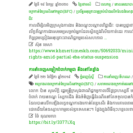
ថ្ងៃទី ១៨ ខែកុម្ភៈ ឆ្នាំ២០២០
ខ្មែរថាមស៍
ពល​កម្ម
/
គោលនយោបាយ 
ចក្រ​កាន់​តែ​ប្រសើរ​នៅ​កម្ពុជា(BFC)
/
ប្រព័ន្ធ​អនុ​គ្រោះ​ពន្ធ​គ្រប់​យ៉ាង​លើក​លែង​តែ​អ
ជីវៈ
​កាលពី​ម្សិលមិញ​ក្រសួង​ការងារ​ និង​បណ្តុះបណ្តាល​វិជ្ជាជីវៈ​ បាន​ប្តេជ្ញា​ថា​ខ
ល័ក្ខខ័ណ្ឌ​ការងារ​សមរម្យ​សម្រាប់​អ្នក​ដែល​ស្ថិត​ក្នុង​វិស័យ​កាត់ដេរ​ ការ​ល
កិច្ចព្រមព្រៀង​អនុគ្រោះ​ពាណិជ្ជកម្ម​របស់​សហភាព
...

ស៊ុន មេសា
https://www.khmertimeskh.com/50692033/minis
rights-amid-partial-eba-status-suspension
ការនាំចេញ​សម្លៀកបំពាក់​កម្ពុជា ​នឹង​នៅតែ​ខ្លាំង
ថ្ងៃទី ២២ ខែវិច្ឆិកា ឆ្នាំ២០១៩
ភ្នំពេញប៉ុស្តិ៍
ការនាំចេញ/នីហរណ
គម្រោង​រោងចក្រ​កាន់​តែ​ប្រសើរ​នៅ​កម្ពុជា(BFC)
/
សមាគមរោងចក្រកាត់ដេរនៅកម
លោក ប៉ាន សូរស័ក្តិ រដ្ឋមន្ដ្រី​ក្រសួង​ពាណិជ្ជកម្ម​កាលពី​ថ្ងៃ​ព្រហស្បតិ
បំពាក់ វាយនភណ្ឌ ស្បែកជើង និង​ទំនិញ​ធ្វើដំណើរ​នៅតែ​ទទួល​បាន​កំណើន​ដ
ដែល​បាន​លើកឡើង​លក្ខខណ្ឌ​ការងារ​កាន់តែ​ប្រសើរ និង​ការគោរព​តាមច្បាប
ជោគជ័យ​នៃ​ឧស្សាហកម្ម​របស់​ប្រទេស​នេះ​។ ថ្លែង​ក្នុង​ពិធី​ចុះហត្ថលេ

ម៉ៃ គុណមករា
https://bit.ly/3377iXq