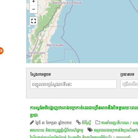
ស្វែងរកអត្ថបទ
ប្រធានបទ
ការស្ទង់មតិបង្ហាញថារោងចក្រកាត់ដេរជាច្រើនអាចនឹងបិទទ្វាររយៈពេល
ប្រជា
ថ្ងៃទី ៣ ខែកក្កដា ឆ្នាំ២០២៥
គិរីប៉ុស្តិ៍
ការនាំចេញ/នីហរណ
/
​សម្
នយោបាយ និងបទប្បញ្ញត្តិស្តីពីពាណិជ្ជកម្ម
គម្រោង​រោងចក្រ​កាន់​តែ​ប្រសើរ​នៅ
វិស័យ​កាត់ដេរ​សំលៀក​បំពាក់​ ស្បែកជើង​ និង​ផលិតផល​ធ្វើ​ដំណើរ​
/
រដ្ឋបាលត្រាំ