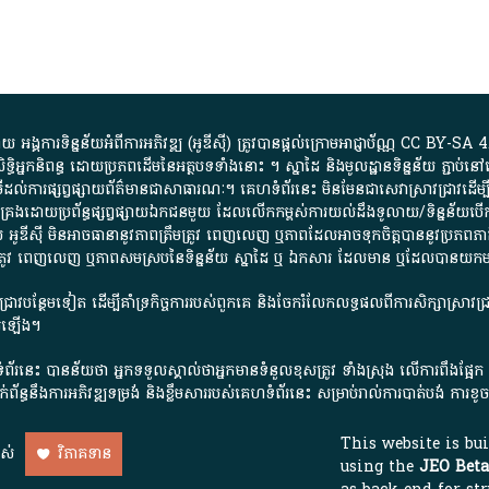
្គការ​ទិន្នន័យ​អំពី​ការអភិវឌ្ឍ​​ (អូ​ឌី​ស៊ី)​ ត្រូវ​បាន​ផ្តល់​ក្រោម​អាជ្ញាប័ណ្ណ​
CC BY-SA 4
ធិអ្នកនិពន្ធ ដោយ​ប្រភពដើម​នៃ​​អត្ថបទទាំង​នោះ​ ។​ ស្នាដៃ​ និង​មូលដ្ឋាន​ទិន្នន័យ ​ភ្ជាប់​នៅ​
ការ​ផ្សព្វផ្សាយ​ព័ត៌មាន​ជា​សាធារណៈ​។​ គេហទំព័រ​នេះ​ មិនមែន​ជា​សេវា​ស្រាវជ្រាវ​ដើម្បី​ស្វ
​គ្រប់គ្រង​ដោយ​ប្រព័ន្ធ​ផ្សព្វផ្សាយ​ឯកជន​មួយ​ ដែល​លើកកម្ពស់​ការ​យល់​ដឹង​ទូលាយ​/​ទិន្នន
 អូ​ឌី​ស៊ី​ មិន​អាច​ធានា​នូវ​ភាព​ត្រឹមត្រូវ​ ពេញលេញ​ ឬ​ភាព​ដែល​អាច​ទុកចិត្ត​បាននូវ​ប្រភព​ភាគី​
ព​ត្រឹមត្រូវ​ ពេញលេញ​ ឬ​ភាព​សម​ស្រប​នៃ​ទិន្នន័យ​ ស្នាដៃ​ ឬ​ ឯកសារ​ ដែល​មាន​ ឬ​ដែល​បាន​យ
រាវជ្រាវបន្ថែមទៀត ដើម្បីគាំទ្រកិច្ចការ​របស់ពួកគេ និងចែករំលែកលទ្ធផលពីការសិក្សាស្រាវ
សើរឡើង។
ព័រនេះ បានន័យថា អ្នកទទួលស្គាល់ថាអ្នកមានទំនួលខុសត្រូវ ទាំងស្រុង លើការពឹងផ្អែ
ពពាក់ព័ន្ធនឹងការអភិវឌ្ឍទម្រង់ និងខ្លឹមសាររបស់គេហទំព័រនេះ សម្រាប់រាល់ការបាត់បង់ 
This website is bu
ាស់
វិភាគទាន
using the
JEO Beta