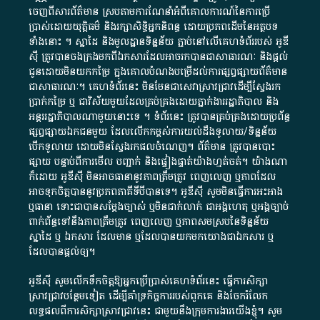
ចេញពី​សារព័ត៌មាន ស្របតាមការ​ណែនាំ​អំពី​គោលការណ៍​នៃ​ការ​ប្រើ
ប្រាស់​ដោយ​យុត្តិធម៌​ និង​រក្សាសិទ្ធិអ្នកនិពន្ធ ដោយ​ប្រភពដើម​នៃ​​អត្ថបទ
ទាំង​នោះ​ ។​ ស្នាដៃ​ និង​មូលដ្ឋាន​ទិន្នន័យ ​ភ្ជាប់​នៅ​លើ​គេហទំព័រ​របស់​ អូ​ឌី​
ស៊ី​ ត្រូវ​បាន​ចងក្រង​មក​ពី​ឯកសារ​ដែល​អាច​រក​បានជា​សាធារណៈ​ និង​ផ្តល់​
ជូន​ដោយ​មិន​យក​កម្រៃ​ ក្នុង​គោលបំណង​បម្រើ​ដល់ការ​ផ្សព្វផ្សាយ​ព័ត៌មាន​
ជា​សាធារណៈ​។​ គេហទំព័រ​នេះ​ មិនមែន​ជា​សេវា​ស្រាវជ្រាវ​ដើម្បី​ស្វែងរក
ប្រាក់​កម្រៃ​ ឬ​ ជា​វិស័យ​មួយ​ដែល​គ្រប់គ្រង​ដោយ​ភ្នាក់ងារ​រដ្ឋាភិបាល​ និង ​
អន្តររដ្ឋាភិបាល​ណាមួយ​នោះ​ទេ ​។​ ទំព័រ​នេះ​ ត្រូវ​បាន​គ្រប់គ្រង​ដោយ​ប្រព័ន្ធ​
ផ្សព្វផ្សាយ​ឯកជន​មួយ​ ដែល​លើកកម្ពស់​ការ​យល់​ដឹង​ទូលាយ​/​ទិន្នន័យ​
បើក​ទូលាយ​ ដោយ​មិនស្វែង​រក​ផល​ចំណេញ​។​ ព័ត៌មាន​ ត្រូវ​បាន​បោះ
ផ្សាយ​ បន្ទាប់​ពី​ការ​មើល​ បញ្ជាក់​ និង​ផ្ទៀងផ្ទាត់​យ៉ាង​ហ្មត់ចត់​។​ យ៉ាងណា​
ក៏​ដោយ​ អូ​ឌី​ស៊ី​ មិន​អាច​ធានា​នូវ​ភាព​ត្រឹមត្រូវ​ ពេញលេញ​ ឬ​ភាព​ដែល​
អាច​ទុកចិត្ត​បាននូវ​ប្រភព​ភាគី​ទី​បី​បាន​ទេ​។​ អូ​ឌី​ស៊ី​ សូម​មិន​ធ្វើការ​អះអាង​
ឬ​ធានា​ ទោះជា​បាន​សម្តែង​ច្បាស់​ ឬ​មិន​ជាក់លាក់​ ជា​អង្គហេតុ​ ឬ​អង្គច្បាប់​
ពាក់ព័ន្ធ​ទៅ​នឹង​ភាព​ត្រឹមត្រូវ​ ពេញលេញ​ ឬ​ភាព​សម​ស្រប​នៃ​ទិន្នន័យ​
ស្នាដៃ​ ឬ​ ឯកសារ​ ដែល​មាន​ ឬ​ដែល​បាន​យក​មក​យោង​ជា​ឯកសារ​ ឬ​
ដែល​បាន​ផ្តល់​ឲ្យ​។
អូឌីស៊ី សូមលើកទឹកចិត្តឱ្យអ្នកប្រើប្រាស់គេហទំព័រនេះ ធ្វើការសិក្សា
ស្រាវជ្រាវបន្ថែមទៀត ដើម្បីគាំទ្រកិច្ចការ​របស់ពួកគេ និងចែករំលែក
លទ្ធផលពីការសិក្សាស្រាវជ្រាវនេះ ជាមួយនឹងក្រុមការងារយើងខ្ញុំ។ សូម