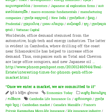
ឧស្សាហកម្ម​ធានារ៉ាប់រង
/
Investors
/
Japanese oil exploration firms
/
សេវា​
ធានា​រ៉ាប់រង​​អាយុ​ជីវិត​
/
macro-economic fundamentals
/
manufacturing
companies
/
ក្រុមហ៊ុន មេនូឡាយហ្វ៍
/
New Delhi
/
ក្រុមហ៊ុនឱសថ
/
ភ្នំពេញ
/
Prudential
/
ក្រុងព្រះសីហនុ
/
ប្រទេស សាំងហ្គាពួរ
/
អាស៊ីអាគ្នេយ៏
/
តូក្យូ
/
ក្រុមហ៊ុនប្រេង​
តូតាល់
/
Vattanac Capital
Worldwide, office demand stemmed from the
automotive, high-tech and energy industries. The latter
is evident in Cambodia, where drilling off the coast
near Sihanoukville has helped to increase office
demand. Thus, companies such as Total and Chevron
are large office occupiers, and new Japanese oil
...
http://www.phnompenhpost.com/2013012460944/Real-
Estate/interesting-times-for-phnom-penh-office-
market.html
“Once we enter a market, we are committed to it”
ថ្ងៃទី ៦ ខែវិច្ឆិកា ឆ្នាំ២០១៣
Economics Today
សេដ្ឋកិច្ច និងពាណិជ្ជកម្ម
/
ការវិនិយោគ
Cambodia Life Insurance Co.
/
រដ្ឋាភិបាលកម្ពុជា
/
ក្រុមហ៊ុន
កម្ពុជា ឡៃហ្វ
/
Cambodian market
/
Canada’s Manulife
/
France’s
Prévoir Kampuchea Micro-life Insurance
/
life insurance industry
/