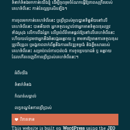
ទំនាក់ទំនងមកកាន់យើងខ្ញុំ
ដើម្បីចូលរួមចំណែកធ្វើឱ្យភាពសុក្រឹតរបស់
គេហទំព័នេះ កាន់តែល្អប្រសើរឡើង។
ការចូលមកកាន់គេហទំព័រនេះ ឬប្រើប្រាស់មូលដ្ឋានទិន្នន័យនៅលើ
គេហទំព័រនេះ បានន័យថា អ្នកទទួលស្គាល់ថាអ្នកមានទំនួលខុសត្រូវ
ទាំងស្រុង លើការពឹងផ្អែក លើគ្រប់ព័ត៌មានផ្តល់ឱ្យនៅលើគេហទំព័រនេះ
ហើយយល់ព្រមថាអ្នកនឹងមិនបង្ករអន្តរាយ ឬ ទាមទារ​ឱ្យមានការទទួលខុស​
ត្រូវពីបុគ្គល ឬអង្គភាពពាក់ព័ន្ធនឹងការអភិវឌ្ឍទម្រង់ និងខ្លឹមសាររបស់
គេហទំព័រនេះ សម្រាប់រាល់ការបាត់បង់ ការខូចប្រយោជន៍ ឬ អន្តរាយ
ដែលកើតចេញពីការប្រើប្រាស់គេហទំព័រនេះ។
អំពី​យើង​
ទំនាក់ទំនង
កំណត់សម្គាល់
លក្ខខណ្ឌនៃការប្រើប្រាស់
វិភាគទាន
This website is built on
WordPress
using the
JEO