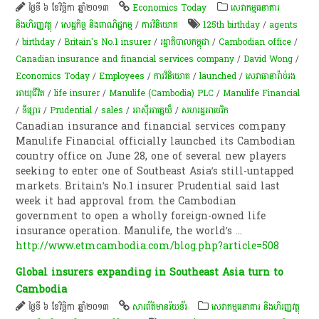
ថ្ងៃទី ៦ ខែវិច្ឆិកា ឆ្នាំ២០១៣
Economics Today
សេវាកម្មធនាគារ
និងហិរញ្ញវត្ថុ
/
សេដ្ឋកិច្ច និងពាណិជ្ជកម្ម
/
ការវិនិយោគ
125th birthday
/
agents
/
birthday
/
Britain's No.1 insurer
/
រដ្ឋាភិបាលកម្ពុជា
/
Cambodian office
/
Canadian insurance and financial services company
/
David Wong
/
Economics Today
/
Employees
/
ការវិនិយោគ
/
launched
/
សេវា​ធានា​រ៉ាប់រង​​
អាយុ​ជីវិត​
/
life insurer
/
Manulife (Cambodia) PLC
/
Manulife Financial
/
ទីផ្សារ
/
Prudential
/
sales
/
អាស៊ីអាគ្នេយ៏
/
សហរដ្ឋអាមេរិក
Canadian insurance and financial services company
Manulife Financial officially launched its Cambodian
country office on June 28, one of several new players
seeking to enter one of Southeast Asia’s still-untapped
markets. Britain’s No.1 insurer Prudential said last
week it had approval from the Cambodian
government to open a wholly foreign-owned life
insurance operation. Manulife, the world’s
...
http://www.etmcambodia.com/blog.php?article=508
Global insurers expanding in Southeast Asia turn to
Cambodia
ថ្ងៃទី ៦ ខែវិច្ឆិកា ឆ្នាំ២០១៣
សា​រព័ត៌មាន​រ៉យទ័រ​
សេវាកម្មធនាគារ និងហិរញ្ញវត្ថុ