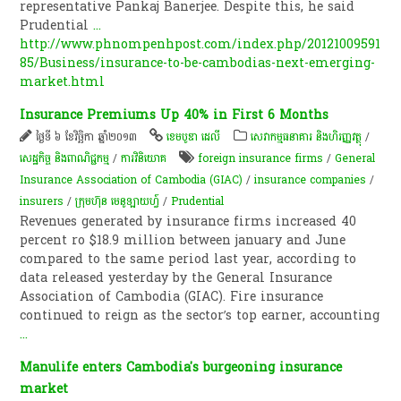
representative Pankaj Banerjee. Despite this, he said
Prudential
...
http://www.phnompenhpost.com/index.php/20121009591
85/Business/insurance-to-be-cambodias-next-emerging-
market.html
Insurance Premiums Up 40% in First 6 Months
ថ្ងៃទី ៦ ខែវិច្ឆិកា ឆ្នាំ២០១៣
ខេមបូឌា ដេលី
សេវាកម្មធនាគារ និងហិរញ្ញវត្ថុ
/
សេដ្ឋកិច្ច និងពាណិជ្ជកម្ម
/
ការវិនិយោគ
foreign insurance firms
/
General
Insurance Association of Cambodia (GIAC)
/
insurance companies
/
insurers
/
ក្រុមហ៊ុន មេនូឡាយហ្វ៍
/
Prudential
Revenues generated by insurance firms increased 40
percent ro $18.9 million between january and June
compared to the same period last year, according to
data released yesterday by the General Insurance
Association of Cambodia (GIAC). Fire insurance
continued to reign as the sector’s top earner, accounting
...
Manulife enters Cambodia's burgeoning insurance
market