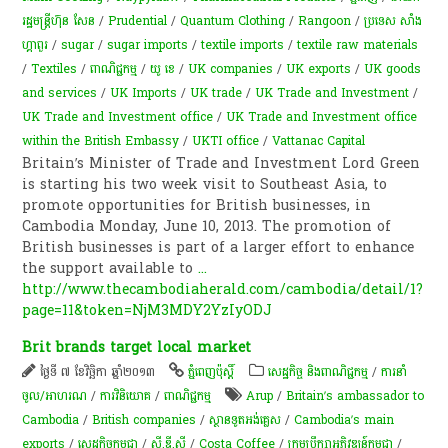
រដ្ឋមន្ត្រីហ៊ុន សែន
/
Prudential
/
Quantum Clothing
/
Rangoon
/
ប្រទេស សាំង
ហ្គាពួរ
/
sugar
/
sugar imports
/
textile imports
/
textile raw materials
/
Textiles
/
ពាណិជ្ជកម្ម
/
យូ​ ខេ
/
UK companies
/
UK exports
/
UK goods
and services
/
UK Imports
/
UK trade
/
UK Trade and Investment
/
UK Trade and Investment office
/
UK Trade and Investment office
within the British Embassy
/
UKTI office
/
Vattanac Capital
Britain’s Minister of Trade and Investment Lord Green
is starting his two week visit to Southeast Asia, to
promote opportunities for British businesses, in
Cambodia Monday, June 10, 2013. The promotion of
British businesses is part of a larger effort to enhance
the support available to
...
http://www.thecambodiaherald.com/cambodia/detail/1?
page=11&token=NjM3MDY2YzIyODJ
Brit brands target local market
ថ្ងៃទី ៧ ខែវិច្ឆិកា ឆ្នាំ២០១៣
ភ្នំពេញប៉ុស្តិ៍
សេដ្ឋកិច្ច និងពាណិជ្ជកម្ម
/
ការនាំ
ចូល/អាហរណ
/
ការវិនិយោគ
/
ពាណិជ្ជកម្ម
Arup
/
Britain’s ambassador to
Cambodia
/
British companies
/
ស្ថានទូតអង់គ្លេស
/
Cambodia’s main
exports
/
សេដ្ឋកិច្ចកម្ពុជា
/
ស៊ី.ឌី.ស៊ី
/
Costa Coffee
/
ក្រុមប្រឹក្សាអភិវឌ្ឍន៍កម្ពុជា
/