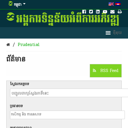
កម្ពុជា
/
Prudential
ព័ត៌មាន​
RSS Feed
ស្វែងរកអត្ថបទ
ប្រធានបទ
ចន្លោះពេលវេលា