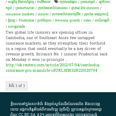
/
សេដ្ឋកិច្ច និងពាណិជ្ជកម្ម
/
ការវិនិយោគ
ចក្រភពអង់គ្លេស
/
ប្រទេសកម្ពុជា
/
រដ្ឋាភិបាល
កម្ពុជា
/
ប្រទេសកាណាដា
/
​ក្រុមហ៊ុន​ធានា​រ៉ាប់រង​បរទេស
/
global life insurers
/
insurance markets
/
insurer
/
សេវា​ធានា​រ៉ាប់រង​​អាយុ​ជីវិត​
/
ក្រុមហ៊ុន មេនូឡាយហ្វ៍
/
ភ្នំពេញ
/
Prudential
/
ប្រាក់​ចំណូល​
/
Revenue growth
/
sales
/
អាស៊ីអាគ្នេយ៏
/
សហរដ្ឋអាមេរិក
Two global life insurers are opening offices in
Cambodia, one of Southeast Asia’s few untapped
insurance markets, as they strengthen their foothold
in a region that could eventually be a key driver of
revenue growth. Britain’s No. 1 insurer Prudential said
on Monday it won in-principle
...
http://uk.reuters.com/article/2012/07/04/cambodia-
insurance-pru-manulife-idUKL3E8I32H220120704
ទំព័រ 1 of 1
ខ្លឹមសារ​នៅ​ក្នុង​គេហទំព័រ និង​គ្រប់​ស្នា​ដៃ​ដើម​ដែល​ផលិត​ និង​បោះពុម្ព​
ដោយ​ អង្គការ​ទិន្នន័យ​អំពី​ការអភិវឌ្ឍ​​ (អូ​ឌី​ស៊ី)​ ត្រូវ​បាន​ផ្តល់​ក្រោម​អាជ្ញា
ប័ណ្ណ​
CC BY-SA 4.0
។​ អត្ថបទ​ព័ត៌មាន​សង្ខេប​ ត្រូវ​បាន​ដកស្រង់​