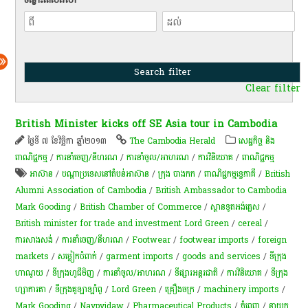
Clear filter
British Minister kicks off SE Asia tour in Cambodia
ថ្ងៃទី ៧ ខែវិច្ឆិកា ឆ្នាំ២០១៣
The Cambodia Herald
សេដ្ឋកិច្ច និង
ពាណិជ្ជកម្ម
/
ការនាំចេញ/នីហរណ
/
ការនាំចូល/អាហរណ
/
ការវិនិយោគ
/
ពាណិជ្ជកម្ម
អាស៊ាន
/
បណ្តា​​ប្រទេស​​នៅ​តំបន់​​អាស៊ាន​
/
ក្រុង បាងកក
/
ពាណិជ្ជកម្ម​ទ្វេ​ភាគី​
/
British
Alumni Association of Cambodia
/
British Ambassador to Cambodia
Mark Gooding
/
British Chamber of Commerce
/
ស្ថានទូតអង់គ្លេស
/
British minister for trade and investment Lord Green
/
cereal
/
ការសាងសង់
/
ការនាំចេញ/នីហរណ
/
Footwear
/
footwear imports
/
foreign
markets
/
សម្លៀកបំពាក់
/
garment imports
/
goods and services
/
ទីក្រុង
ហាណូយ
/
ទីក្រុងហូជីមិញ
/
ការនាំចូល/អាហរណ
/
​ទីផ្សារ​អន្តរជាតិ
/
ការវិនិយោគ
/
ទីក្រុង
ហ្សាការតា
/
ទីក្រុងគូឡាឡាំពួ
/
Lord Green
/
គ្រឿងចក្រ
/
machinery imports
/
Mark Gooding
/
Naypyidaw
/
Pharmaceutical Products
/
ភ្នំពេញ
/
នាយក