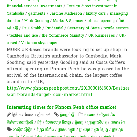
financial-services investments
/
Foreign direct investment in
Cambodia
/
garments
/
Jardine Matheson
/
luxury cars
/
managing
director
/
Mark Gooding
/
Marks & Spencer
/
official opening
/
ប៉ាន
សូរ៉ាស័ក្តិ
/
Paul Smith
/
Prudential
/
Secretary of State
/
textile sectors
/
textiles and rice
/
the Commerce Ministry
/
UK businesses
/
UK-
based
/
Vattanac skyscraper
MORE UK-based brands were looking to set up shop in
Cambodia, Britain’s ambassador to Cambodia, Mark
Gooding, said yesterday. Gooding said at Costa Coffee’s
official opening in Phnom Penh he was pleased by the
arrival of the international chain, the largest coffee
brand in the UK,
...
http://www.phnompenhpost.com/2013030161680/Busines
s/brit-brands-target-local-market.html
Interesting times for Phnom Penh office market
ថ្ងៃទី ២៩ ខែមេសា ឆ្នាំ២០១៥
ភ្នំពេញប៉ុស្តិ៍
ថាមពល
/
បរិក្ខារផលិត
និងចែកចាយអគ្គីសនី
/
ដីធ្លី
/
​តំបន់​សមុទ្រ និង​ឆ្នេរ​
/
ភ្នំពេញ
/
ក្រុងព្រះសីហនុ
/
​ធនធាន​ទឹក​
អាស៊ីបាស៊ីហ្វិក
/
ទីក្រុង ប៉េកាំង
/
ប្រទេសកម្ពុជា
/
ក្រុមហ៊ុន កម្ពុជា ឡៃហ្វ
/
ក្រុម​ហ៊ុន​
ឈេហ្វរ៉ុន
/
Coast
/
developments
/
energy industries
/
ហុងកុង
/