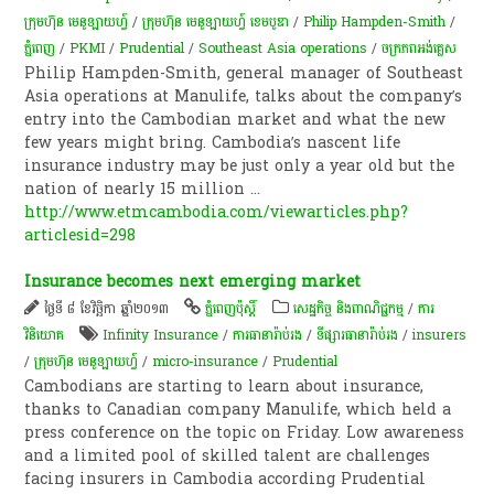
ក្រុមហ៊ុន មេនូឡាយហ្វ៍
/
ក្រុមហ៊ុន មេនូឡាយហ្វ៍ ខេមបូឌា
/
Philip Hampden-Smith
/
ភ្នំពេញ
/
PKMI
/
Prudential
/
Southeast Asia operations
/
ចក្រភពអង់គ្លេស​
Philip Hampden-Smith, general manager of Southeast
Asia operations at Manulife, talks about the company’s
entry into the Cambodian market and what the new
few years might bring. Cambodia’s nascent life
insurance industry may be just only a year old but the
nation of nearly 15 million
...
http://www.etmcambodia.com/viewarticles.php?
articlesid=298
Insurance becomes next emerging market
ថ្ងៃទី ៨ ខែវិច្ឆិកា ឆ្នាំ២០១៣
ភ្នំពេញប៉ុស្តិ៍
សេដ្ឋកិច្ច និងពាណិជ្ជកម្ម
/
ការ
វិនិយោគ
Infinity Insurance
/
ការធានា​រ៉ាប់រង
/
ទីផ្សារ​ធានា​រ៉ាប់រង​
/
insurers
/
ក្រុមហ៊ុន មេនូឡាយហ្វ៍
/
micro-insurance
/
Prudential
Cambodians are starting to learn about insurance,
thanks to Canadian company Manulife, which held a
press conference on the topic on Friday. Low awareness
and a limited pool of skilled talent are challenges
facing insurers in Cambodia according Prudential