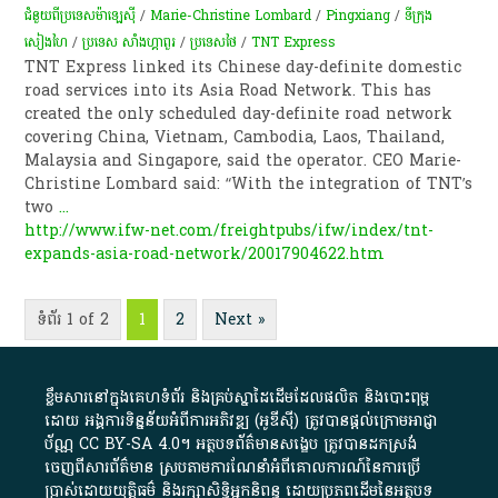
ជំនួយពីប្រទេសម៉ាឡេស៊ី​​
/
Marie-Christine Lombard
/
Pingxiang
/
ទីក្រុង
សៀងហៃ
/
ប្រទេស សាំងហ្គាពួរ
/
ប្រទេសថៃ
/
TNT Express
TNT Express linked its Chinese day-definite domestic
road services into its Asia Road Network. This has
created the only scheduled day-definite road network
covering China, Vietnam, Cambodia, Laos, Thailand,
Malaysia and Singapore, said the operator. CEO Marie-
Christine Lombard said: “With the integration of TNT’s
two
...
http://www.ifw-net.com/freightpubs/ifw/index/tnt-
expands-asia-road-network/20017904622.htm
ទំព័រ 1 of 2
1
2
Next »
ខ្លឹមសារ​នៅ​ក្នុង​គេហទំព័រ និង​គ្រប់​ស្នា​ដៃ​ដើម​ដែល​ផលិត​ និង​បោះពុម្ព​
ដោយ​ អង្គការ​ទិន្នន័យ​អំពី​ការអភិវឌ្ឍ​​ (អូ​ឌី​ស៊ី)​ ត្រូវ​បាន​ផ្តល់​ក្រោម​អាជ្ញា
ប័ណ្ណ​
CC BY-SA 4.0
។​ អត្ថបទ​ព័ត៌មាន​សង្ខេប​ ត្រូវ​បាន​ដកស្រង់​
ចេញពី​សារព័ត៌មាន ស្របតាមការ​ណែនាំ​អំពី​គោលការណ៍​នៃ​ការ​ប្រើ
ប្រាស់​ដោយ​យុត្តិធម៌​ និង​រក្សាសិទ្ធិអ្នកនិពន្ធ ដោយ​ប្រភពដើម​នៃ​​អត្ថបទ