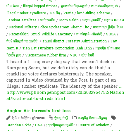
ហ៊ុន សែន
/
illegal logged timber
/
អ្នកកាប់ឈើខុសច្បាប់
/
ការកាប់ឈើខុសច្បាប់
/
Illegal timber syndicate
/
ខេង ទីតូ
/
kratie
/
land-titling scheme
/
Landsat satellites
/
ឈើប្រណីត
/
Mom Sakin
/
ខេត្ត​មណ្ឌលគិរី​
/
អង្គការ ណាសា
/
National Military Police Spokesman Kheng Tito
/
នាយករដ្ឋមន្ត្រីហ៊ុន សែន
/
Ratanakkiri. Snuol Wildlife Sanctuary
/
ការ​ដាំដុះ​ដំណាំ​​កៅស៊ូ​
/
SBCA
/
តំបន់អភិរក្សជីវៈចម្រុះសីម៉ា
/
snuol district Forestry Administration
/
Tay
Nam K
/
Tien Dat Furniture Corporation Binh Dinh
/
ក្រុមហ៊ុន វៀតណាម
រ៉ាប់ប៊ើរ គ្រុប
/
Vietnamese rubber firm
/
VRG
/
យឹម ឆៃលី
‘I heard a f—ing crazy dog say that we can’t dock in
Kampong Saom, but we definitely can do that,” a
crackling voice declares boisterously. The speaker,
captured in video obtained by the Post, is part of an
illegal timber syndicate. The identity of the speaker
...
http://www.phnompenhpost.com/2013032964752/Nation
al/kratie-cut-to-shreds.html
Angkor Air forecasts first loss
ថ្ងៃទី ៤ ខែវិច្ឆិកា ឆ្នាំ២០១៣
ភ្នំពេញប៉ុស្តិ៍
សេដ្ឋកិច្ច និងពាណិជ្ជកម្ម
Brendan Sobie
/
CAA
/
ក្រុមហ៊ុនកម្ពុជាអង្គរអ៊ែរ
/
Centre of Aviation
/