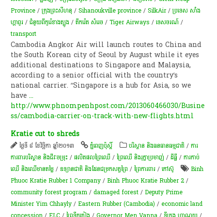
Province
/
ក្រុងព្រះសីហនុ
/
Sihanoukville province
/
SilkAir
/
ប្រទេស សាំង
ហ្គាពួរ
/
ជំនួយពីកូរ៉េខាងត្បូង
/
តឹករ៉េត សំរេច
/
Tiger Airways
/
ទេសចរណ៍
/
transport
Cambodia Angkor Air will launch routes to China and
the South Korean city of Seoul by August while it eyes
additional destinations to Singapore and Malaysia,
according to a senior official with the country’s
national carrier. “Singapore is a hub for Asia, so we
have
...
http://www.phnompenhpost.com/2013060466030/Busine
ss/cambodia-carrier-on-track-with-new-flights.html
Kratie cut to shreds
ថ្ងៃទី ៨ ខែវិច្ឆិកា ឆ្នាំ២០១៣
ភ្នំពេញប៉ុស្តិ៍
បរិស្ថាន និងធនធានធម្មជាតិ
/
ការ
ការពារបរិស្ថាន និងជីវៈចម្រុះ
/
​ផលិតផល​ព្រៃឈើ​
/
ព្រៃឈើ និងរុក្ខាប្រមាញ់
/
ដីធ្លី
/
ការកាប់​
ឈើ និង​ឈើ​មានតម្លៃ​
/
ឧទ្យានជាតិ និងដែនជម្រកសត្វព្រៃ
/
ព្រៃការពារ
/
​កៅស៊ូ​
Binh
Phuoc Kratie Rubber 1 Company
/
Binh Phuoc Kratie Rubber 2
/
community forest program
/
damaged forest
/
Deputy Prime
Minister Yim Chhayly
/
Eastern Rubber (Cambodia)
/
economic land
concession
/
ELC
/
ព្រៃ​ទឹកភ្លៀង
/
Governor Men Vanna
/
ទីក្រុង ហាណូយ
/