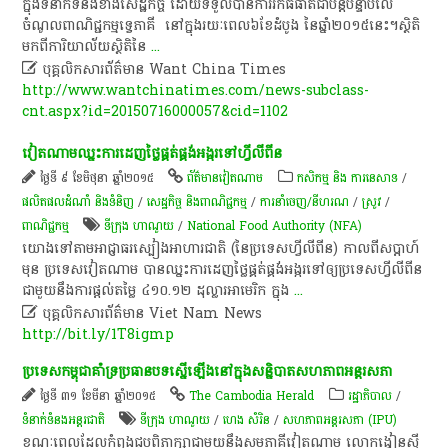
ក្នុង​ទំនាក់​ទំនង​ខាង​សេដ្ឋកិច្ច​ ដោយ​ទទួល​បានការ​រីក​ធំធាត់​ជា​បន្តបន្ទាប់​លើ​
ចំណូល​ពាណិជ្ជកម្ម​ទ្វេ​ភាគី ​ នៅ​ក្នុង​រយៈពេល​៦​ខែ​ដំបូង​ នៃ​ឆ្នាំ​២០១៥​នេះ​។​ស្ថិតិ ​
មក​ពី​ការិយាល័យ​ស្ថិតិ​នៃ
...

បុគ្គលិកសារព័ត៌មាន Want​ China Times
http://www.wantchinatimes.com/news-subclass-
cnt.aspx?id=20150716000057&cid=1102
វៀតណាម​ឈ្នះ​ការ​ដេញថ្លៃ​ផ្គត់ផ្គង់​អង្ករ​ទៅហ្វី​លី​ពី​ន​
ថ្ងៃទី ៩ ខែមិថុនា ឆ្នាំ២០១៥
ព័ត៌មាន​វៀតណាម
កសិកម្ម​ និង​ ការ​នេ​សាទ​
/
ផលិតផលដំណាំ និងទំនិញ
/
សេដ្ឋកិច្ច និងពាណិជ្ជកម្ម
/
ការនាំចេញ/នីហរណ
/
​ស្រូវ​
/
ពាណិជ្ជកម្ម
ទីក្រុង ហាណូយ
/
National Food Authority (NFA)
យោងទៅ​តាម​អាជ្ញាធរ​ស្បៀងអាហារ​ជាតិ​ (​នៃ​ប្រទេស​ហ្វី​លី​ពី​ន​)​ កាលពី​ស​ប្តា​ហ៍​
មុន​ ប្រទេស​វៀតណាម​ បាន​ឈ្នះ​ការ​ដេញថ្លៃ​ផ្គត់ផ្គង់​អង្ករ​ទៅ​ឲ្យ​ប្រទេស​ហ្វី​លី​ពី​ន​
ជាមួយ​នឹង​ការ​ផ្តល់​តម្លៃ​ ៤១០.១២​ ដុល្លារ​អា​មេ​រិ​ក​ ក្នុង
...

បុគ្គលិកសារព័ត៌មាន Viet Nam News
http://bit.ly/1T8igmp
ប្រទេស​កម្ពុជា​គាំទ្រ​ប្រធានបទ​ស្នើ​ឡើង​នៅ​ក្នុង​សន្និបាត​សហភាព​អន្តរ​សភា​
ថ្ងៃទី ៣១ ខែមីនា ឆ្នាំ២០១៥
The Cambodia Herald
រដ្ឋាភិបាល
/
ទំនាក់ទំនងអន្តរជាតិ
ទីក្រុង ហាណូយ
/
ហេង សំរិន
/
សហភាព​អន្តរ​សភា (IPU)
ខណៈពេល​ដែល​កំពុង​ជួប​ពិភាក្សា​ជាមួយនឹង​សម​ភាគី​វៀតណាម​ លោក​ង្វៀ​ន​ស៊ី​