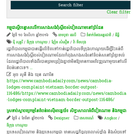
Clear filter
កម្ពុជាស្តីបន្ទោសលើការសាងសង់ប៉ុស្តិ៍របស់វៀតណាមនៅព្រំដែន
ថ្ងៃទី ១០ ខែសីហា ឆ្នាំ២០១៦
ខេមបូឌា ដេលី
ទំនាក់ទំនងអន្តរជាតិ
/
ដីធ្លី
ជុំ​ សុន្ទរី
/
ទីក្រុង ហាណូយ
/
ញ៉ែម សំអឿន
/
វ៉ា គឹមហុង
រដ្ឋាភិបាលកម្ពុជាបានផ្ញើរលិខិតទៅកាន់រដ្ឋាភិបាលទីក្រុងហាណូយដើម្បីរិះគន់ពី
ការសាងសង់ប៉ុស្តិ៍របស់វៀតណាមដែលកំពុងសាងសង់នៅតំបន់សនៅព្រំប្រទល់
ដែលរដ្ឋាភិបាលទាំងពីរបានព្រមព្រៀងគ្នាថាមិនឱ្យមានការអភិវឌ្ឍណាមួយនៅលើ
តំបន់នោះទេ។
...

អូច សូនី និង ឃុន ណារិន
https://www.cambodiadaily.com/news/cambodia-
lodges-complaint-vietnam-border-outpost-
116486/https://www.cambodiadaily.com/news/cambodia
-lodges-complaint-vietnam-border-outpost-116486/
ស្រទាប់ស្ថាបត្យកម្មនៃតំបន់អាស៊ីអាគ្នេយ៍៖ សិក្ខាសាលាអំពីវៀតណាម និងកម្ពុជា
ថ្ងៃទី ៤ ខែមីនា ឆ្នាំ២០១៦
Dexigner
ទេសចរណ៍
Angkor
/
ទីក្រុង ហាណូយ
ប្រទេស​វៀតណាម​ និង​ប្រទេស​កម្ពុជា​ មាន​សេដ្ឋកិច្ច​លូតលាស់​ខ្លាំង​ និង​សំបូរ​ទៅ​