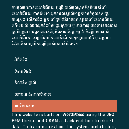
ការចូលមកកាន់គេហទំព័រនេះ ឬប្រើប្រាស់មូលដ្ឋានទិន្នន័យនៅលើ
គេហទំព័រនេះ បានន័យថា អ្នកទទួលស្គាល់ថាអ្នកមានទំនួលខុសត្រូវ
ទាំងស្រុង លើការពឹងផ្អែក លើគ្រប់ព័ត៌មានផ្តល់ឱ្យនៅលើគេហទំព័រនេះ
ហើយយល់ព្រមថាអ្នកនឹងមិនបង្ករអន្តរាយ ឬ ទាមទារ​ឱ្យមានការទទួលខុស​
ត្រូវពីបុគ្គល ឬអង្គភាពពាក់ព័ន្ធនឹងការអភិវឌ្ឍទម្រង់ និងខ្លឹមសាររបស់
គេហទំព័រនេះ សម្រាប់រាល់ការបាត់បង់ ការខូចប្រយោជន៍ ឬ អន្តរាយ
ដែលកើតចេញពីការប្រើប្រាស់គេហទំព័រនេះ។
អំពី​យើង​
ទំនាក់ទំនង
កំណត់សម្គាល់
លក្ខខណ្ឌនៃការប្រើប្រាស់
វិភាគទាន
This website is built on
WordPress
using the
JEO
Beta
theme and
CKAN
as back-end for structured
data. To learn more about the system architecture,