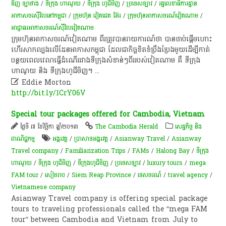
ឌិញ ឡាថាង
/
ទីក្រុង ហាណូយ
/
ទីក្រុង ហូជីមិញ
/
ប្រទេសឡាវ
/
រដ្ឋលេខាធិការដ្ឋាន
អាកាសចរស៊ីវិលនៅកម្ពុជា
/
ក្រុមហ៊ុន វៀតជេត អ៊ែរ
/
ក្រុមហ៊ុនអាកាសចរណ៍វៀតណាម
/
អាជ្ញាធរអាកាសចរណ៍ស៊ីវិលវៀតណាម
ក្រុម​ហ៊ុន​អាកាស​ចរណ៍​វៀតណាម ពីរ​ត្រូវ​បាន​រាយការណ៍​ថា បាន​ចាប់​ផ្ដើម​ហោះ​
ហើរ​សាក​ល្បង​លើ​ដែន​អាកាស​កម្ពុជា ដែល​ជា​កិច្ច​ខិត​ខំ​ប្រឹង​ប្រែង​មួយ​ដើម្បី​កាត់​
បន្ថយ​ពេល​វេលា​ធ្វើ​ដំណើរ​រវាង​ទីក្រុង​សំខាន់ៗ​ពីរ​របស់​វៀតណាម គឺ ទីក្រុង​
ហាណូយ និង ទីក្រុង​ហូជីមិញ។
...

Eddie Morton
http://bit.ly/1CrY06V
Special tour packages offered for Cambodia, Vietnam
ថ្ងៃទី ៧ ខែវិច្ឆិកា ឆ្នាំ២០១៣
The Cambodia Herald
សេដ្ឋកិច្ច និង
ពាណិជ្ជកម្ម
អង្គរវត្ត
/
ប្រាសាទអង្គរវត្ត
/
Asianway Travel
/
Asianway
Travel company
/
Familiarization Trips
/
FAMs
/
Halong Bay
/
ទីក្រុង
ហាណូយ
/
ទីក្រុង ហូជីមិញ
/
ទីក្រុងហូជីមិញ
/
ប្រទេសឡាវ
/
luxury tours
/
mega
FAM tour
/
សៀមរាប
/
Siem Reap Province
/
ទេសចរណ៍
/
travel agency
/
Vietnamese company
Asianway Travel company is offering special package
tours to traveling professionals called the “mega FAM
tour” between Cambodia and Vietnam from July to