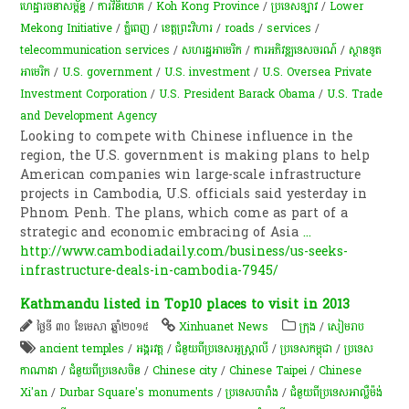
ហេដ្ឋារចនាសម្ព័ន្ធ​
/
ការវិនិយោគ
/
Koh Kong Province
/
ប្រទេសឡាវ
/
Lower
Mekong Initiative
/
ភ្នំពេញ
/
ខេត្តព្រះវិហារ
/
roads
/
services
/
telecommunication services
/
សហរដ្ឋអាមេរិក
/
ការអភិវឌ្ឍទេសចរណ៍
/
ស្ថានទូត
អាមេរិក
/
U.S. government
/
U.S. investment
/
U.S. Oversea Private
Investment Corporation
/
U.S. President Barack Obama
/
U.S. Trade
and Development Agency
Looking to compete with Chinese influence in the
region, the U.S. government is making plans to help
American companies win large-scale infrastructure
projects in Cambodia, U.S. officials said yesterday in
Phnom Penh. The plans, which come as part of a
strategic and economic embracing of Asia
...
http://www.cambodiadaily.com/business/us-seeks-
infrastructure-deals-in-cambodia-7945/
Kathmandu listed in Top10 places to visit in 2013
ថ្ងៃទី ៣០ ខែមេសា ឆ្នាំ២០១៥
Xinhuanet News
ក្រុង
/
សៀមរាប
ancient temples
/
អង្គរវត្ត
/
ជំនួយពីប្រទេសអូស្ត្រាលី
/
ប្រទេសកម្ពុជា
/
ប្រទេស
កាណាដា
/
ជំនួយពីប្រទេសចិន
/
Chinese city
/
Chinese Taipei
/
Chinese
Xi'an
/
Durbar Square's monuments
/
ប្រទេសបារាំង
/
ជំនួយពីប្រទេសអាល្លឺម៉ង់