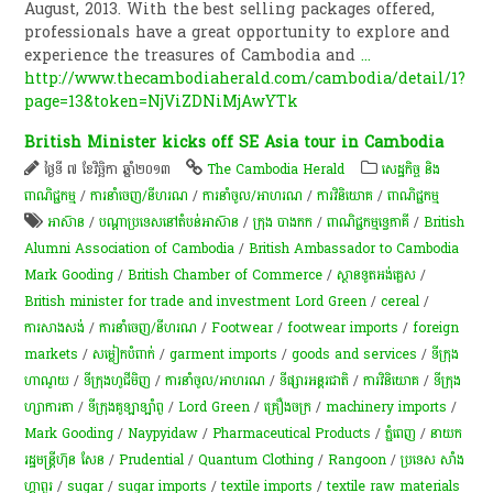
August, 2013. With the best selling packages offered,
professionals have a great opportunity to explore and
experience the treasures of Cambodia and
...
http://www.thecambodiaherald.com/cambodia/detail/1?
page=13&token=NjViZDNiMjAwYTk
British Minister kicks off SE Asia tour in Cambodia
ថ្ងៃទី ៧ ខែវិច្ឆិកា ឆ្នាំ២០១៣
The Cambodia Herald
សេដ្ឋកិច្ច និង
ពាណិជ្ជកម្ម
/
ការនាំចេញ/នីហរណ
/
ការនាំចូល/អាហរណ
/
ការវិនិយោគ
/
ពាណិជ្ជកម្ម
អាស៊ាន
/
បណ្តា​​ប្រទេស​​នៅ​តំបន់​​អាស៊ាន​
/
ក្រុង បាងកក
/
ពាណិជ្ជកម្ម​ទ្វេ​ភាគី​
/
British
Alumni Association of Cambodia
/
British Ambassador to Cambodia
Mark Gooding
/
British Chamber of Commerce
/
ស្ថានទូតអង់គ្លេស
/
British minister for trade and investment Lord Green
/
cereal
/
ការសាងសង់
/
ការនាំចេញ/នីហរណ
/
Footwear
/
footwear imports
/
foreign
markets
/
សម្លៀកបំពាក់
/
garment imports
/
goods and services
/
ទីក្រុង
ហាណូយ
/
ទីក្រុងហូជីមិញ
/
ការនាំចូល/អាហរណ
/
​ទីផ្សារ​អន្តរជាតិ
/
ការវិនិយោគ
/
ទីក្រុង
ហ្សាការតា
/
ទីក្រុងគូឡាឡាំពួ
/
Lord Green
/
គ្រឿងចក្រ
/
machinery imports
/
Mark Gooding
/
Naypyidaw
/
Pharmaceutical Products
/
ភ្នំពេញ
/
នាយក
រដ្ឋមន្ត្រីហ៊ុន សែន
/
Prudential
/
Quantum Clothing
/
Rangoon
/
ប្រទេស សាំង
ហ្គាពួរ
/
sugar
/
sugar imports
/
textile imports
/
textile raw materials