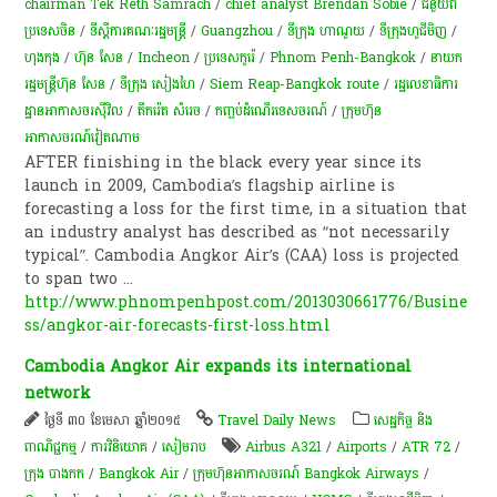
chairman Tek Reth Samrach
/
chief analyst Brendan Sobie
/
ជំនួយពី
ប្រទេសចិន
/
ទីស្តីការគណៈរដ្ឋមន្រ្តី
/
Guangzhou
/
ទីក្រុង ហាណូយ
/
ទីក្រុងហូជីមិញ
/
ហុងកុង
/
ហ៊ុន សែន
/
Incheon
/
ប្រទេសកូរ៉េ
/
Phnom Penh-Bangkok
/
នាយក
រដ្ឋមន្ត្រីហ៊ុន សែន
/
ទីក្រុង សៀងហៃ
/
Siem Reap-Bangkok route
/
រដ្ឋលេខាធិការ
ដ្ឋានអាកាសចរស៊ីវិល
/
តឹករ៉េត សំរេច
/
​កញ្ចប់​ដំណើរទេសចរណ៍
/
ក្រុមហ៊ុន
អាកាសចរណ៍វៀតណាម
AFTER finishing in the black every year since its
launch in 2009, Cambodia’s flagship airline is
forecasting a loss for the first time, in a situation that
an industry analyst has described as “not necessarily
typical”. Cambodia Angkor Air’s (CAA) loss is projected
to span two
...
http://www.phnompenhpost.com/2013030661776/Busine
ss/angkor-air-forecasts-first-loss.html
Cambodia Angkor Air expands its international
network
ថ្ងៃទី ៣០ ខែមេសា ឆ្នាំ២០១៥
Travel Daily News
សេដ្ឋកិច្ច និង
ពាណិជ្ជកម្ម
/
ការវិនិយោគ
/
សៀមរាប
Airbus A321
/
Airports
/
ATR 72
/
ក្រុង បាងកក
/
Bangkok Air
/
ក្រុមហ៊ុន​អាកាសចរណ៍ Bangkok Airways
/