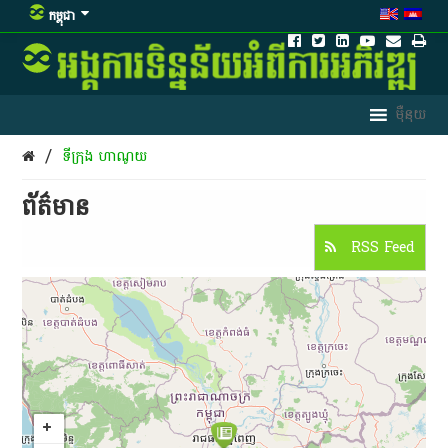
កម្ពុជា
/
ទីក្រុង ហាណូយ
ព័ត៌មាន​
RSS Feed