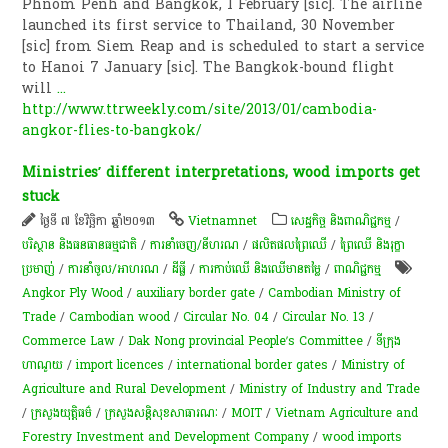
Phnom Penh and Bangkok, 1 February [sic]. The airline
launched its first service to Thailand, 30 November
[sic] from Siem Reap and is scheduled to start a service
to Hanoi 7 January [sic]. The Bangkok-bound flight
will
...
http://www.ttrweekly.com/site/2013/01/cambodia-
angkor-flies-to-bangkok/
Ministries’ different interpretations, wood imports get
stuck
ថ្ងៃទី ៧ ខែវិច្ឆិកា ឆ្នាំ២០១៣
Vietnamnet
សេដ្ឋកិច្ច និងពាណិជ្ជកម្ម
/
បរិស្ថាន និងធនធានធម្មជាតិ
/
ការនាំចេញ/នីហរណ
/
​ផលិតផល​ព្រៃឈើ​
/
ព្រៃឈើ និងរុក្ខា
ប្រមាញ់
/
ការនាំចូល/អាហរណ
/
ដីធ្លី
/
ការកាប់​ឈើ និង​ឈើ​មានតម្លៃ​
/
ពាណិជ្ជកម្ម
Angkor Ply Wood
/
auxiliary border gate
/
Cambodian Ministry of
Trade
/
Cambodian wood
/
Circular No. 04
/
Circular No. 13
/
Commerce Law
/
Dak Nong provincial People’s Committee
/
ទីក្រុង
ហាណូយ
/
import licences
/
international border gates
/
Ministry of
Agriculture and Rural Development
/
Ministry of Industry and Trade
/
ក្រសួងយុត្តិធម៌
/
ក្រសួង​សន្តិសុខ​សាធារណៈ​
/
MOIT
/
Vietnam Agriculture and
Forestry Investment and Development Company
/
wood imports