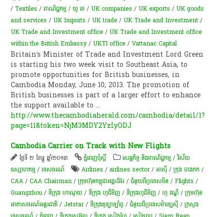
/
Textiles
/
ពាណិជ្ជកម្ម
/
យូ​ ខេ
/
UK companies
/
UK exports
/
UK goods
and services
/
UK Imports
/
UK trade
/
UK Trade and Investment
/
UK Trade and Investment office
/
UK Trade and Investment office
within the British Embassy
/
UKTI office
/
Vattanac Capital
Britain’s Minister of Trade and Investment Lord Green
is starting his two week visit to Southeast Asia, to
promote opportunities for British businesses, in
Cambodia Monday, June 10, 2013. The promotion of
British businesses is part of a larger effort to enhance
the support available to
...
http://www.thecambodiaherald.com/cambodia/detail/1?
page=11&token=NjM3MDY2YzIyODJ
Cambodia Carrier on Track with New Flights
ថ្ងៃទី ២ ខែធ្នូ ឆ្នាំ២០១៣
ភ្នំពេញប៉ុស្តិ៍
សេដ្ឋកិច្ច និងពាណិជ្ជកម្ម
/
វិស័យ
ឧស្សាហកម្ម
/
ទេសចរណ៍
Airlines
/
airlines sector
/
អាស៊ី
/
ក្រុង បាងកក
/
CAA
/
CAA Chairman
/
ក្រុមហ៊ុនកម្ពុជាអង្គរអ៊ែរ
/
ជំនួយពីប្រទេសចិន
/
Flights
/
Guangzhou
/
ទីក្រុង ហាណូយ
/
ទីក្រុង ហូជីមិញ
/
ទីក្រុងហូជីមិញ
/
ហូ វណ្ឌី
/
ក្រុមហ៊ុន
អាកាសចរណ៍អន្តរជាតិ
/
Jetstar
/
ទីក្រុងគូឡាឡាំពួ
/
ជំនួយពីប្រទេសម៉ាឡេស៊ី​​
/
ក្រសួង
ទេសចរណ៍
/
ភ្នំពេញ
/
ទីក្រុងសេអ៊ូល
/
ទីក្រុង សៀងហៃ
/
សៀមរាប
/
Siem Reap