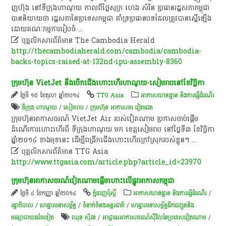
ញ​ហ៊ុ​ង​ នៅ​ទីក្រុង​ហាណូយ​ កាលពី​ថ្ងៃ​សុក្រ​ ហេង​ សំ​រិ​ន​ ប្រធានរដ្ឋសភា​កម្ពុជា​
បាន​និយាយ​ថា​ រដ្ឋសភា​នៃ​ប្រទេស​កម្ពុជា​ គាំទ្រ​ប្រធានបទ​ដែល​ត្រូវ​បាន​ស្នើ​ឡើង​
ដោយ​គណៈកម្មការ​រៀបចំ
...

បុគ្គលិកសារព័ត៌មាន The Cambodia Herald
http://thecambodiaherald.com/cambodia/cambodia-
backs-topics-raised-at-132nd-ipu-assembly-8360
ក្រុម​​ហ៊ុន VietJet នឹង​បើក​​ជើង​​ហោះ​ហើរហា​​​ណូយ​​-សៀម​​​រាប​​​នៅខែ​​​វិច្ឆិកា
ថ្ងៃទី ១៥ ខែតុលា ឆ្នាំ២០១៤
TTG Asia
អាកាសយានដ្ឋាន និងការធ្វើដំណើរ
ទីក្រុង ហាណូយ
/
សៀមរាប
/
ក្រុមហ៊ុន អាកាសចរ វៀតជេត
ក្រុម​ហ៊ុន​អាកាស​ចរណ៍ VietJet Air ​របស់​វៀតណាម ប្រកាស​ចាប់​ផ្តើម​
ដំណើរ​ការ​ហោះ​ហើរ​ពី ទីក្រុង​ហាណូយ មក ខេត្ត​សៀមរាប នៅថ្ងៃ​​ទី​​៣ ខែ​វិច្ឆិកា
ឆ្នាំ​​២០១៤ ខាង​មុខ​នេះ ដើម្បី​ពង្រីក​ជើង​ហោះ​ហើរ​ក្រៅ​ស្រុក​របស់​ខ្លួន​។
...

បុគ្គលិកសារព័ត៌មាន TTG Asia
http://www.ttgasia.com/article.php?article_id=23970
ក្រុមហ៊ុន​អាកាសចរណ៍​វៀតណាម​ផ្តើម​ហោះ​លើ​ផ្លូវ​អាកាស​កម្ពុជា
ថ្ងៃទី ៤ ខែកញ្ញា ឆ្នាំ២០១៤
ភ្នំពេញប៉ុស្តិ៍
អាកាសយានដ្ឋាន និងការធ្វើដំណើរ
/
រដ្ឋាភិបាល
/
ហេដ្ឋារចនាសម្ព័ន្ធ
/
ទំនាក់ទំនងអន្តរជាតិ
/
ហេដ្ឋារចនាសម្ព័ន្ធដឹកជញ្ជូននិង
មធ្យោបាយដទៃទៀត
ឈុន ស៊ីវន
/
អាជ្ញាធរអាកាសចរណ៍ស៊ីវិលនៃប្រទេសវៀតណាម
/