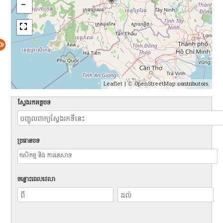
Leaflet
| ©
OpenStreetMap
contributors.
ស្វែងរកអត្ថបទ
ប្រធានបទ
ចន្លោះពេលវេលា