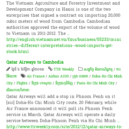
The Vietnam Agriculture and Forestry Investment and
Development Company in Hanoi is one of the two
enterprises that signed a contract on importing 20,000
cubic meters of wood from Cambodia. Cambodian
authorities approved the export of the volume of wood
to Vietnam in 2011-2012. The
...
http://english.vietnamnet.vn/fms/business/55233/mini
stries--different-interpretations--wood-imports-get-
stuck.html
Qatar Airways to Cambodia
ថ្ងៃទី ៦ ខែវិច្ឆិកា ឆ្នាំ២០១៣
TTR Weekly
សេដ្ឋកិច្ច និងពាណិជ្ជកម្ម
/
ការ
វិនិយោគ
Air France
/
Airbus A330
/
ក្រុង បាងកក
/
Doha-Ho Chi Minh
City
/
Flights
/
ទីក្រុង ហាណូយ
/
ទីក្រុងហូជីមិញ
/
Paris-Ho Chi Minh City
/
ជើងហោះហើរកាតា
Qatar Airways will add a stop in Phnom Penh on it
[sic] Doha-Ho Chi Minh City route, 20 February, while
Air France announced it will pull its Phnom Penh
service in March. Qatar Airways will operate a daily
service between Doha-Phnom Penh via Ho Chi Minh
...
http://www.ttrweekly.com/site/2012/12/qatar-airways-to-