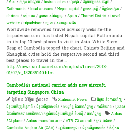
/
Goa
/
ទីក្រុង ហាណូយ
/
historic sites
/
ហុងកុង
/
ជំនួយពីប្រទេសឥណ្ឌា
/
Kathmandu
/
local artisans
/
Nepali capital
/
ប្រទេសរុស្សី
/
ទីក្រុងសេអ៊ូល
/
shrines
/
សៀមរាប
/
ប្រទេស សាំងហ្គាពួរ
/
Spain
/
Thamel District
/
travel
website
/
tripadvisor
/
យូ​ ខេ
/
សហរដ្ឋអាមេរិក
Worldwide renowned travel advisory website–the
tripadvisor.com–has listed Nepali capital Kathmandu
in its top 10 best places to visit in Asia. While Siem
Reap of Cambodia topped the chart, China’s Beijing and
Shanghai cities hold the respective second and third
best places to travel in the
...
http://news.xinhuanet.com/english/travel/2013-
01/07/c_132085140.htm
Cambodia's national carrier adds new aircraft,
targeting Singapore, China
ថ្ងៃទី ២២ ខែវិច្ឆិកា ឆ្នាំ២០១៣
Xinhuanet News
ជំនួយ និងការអភិវឌ្ឍ
/
ជំនួយអភិវឌ្ឍន៍ទ្វេភាគី
/
ជំនួយពីប្រទេសចិន
/
សេដ្ឋកិច្ច និងពាណិជ្ជកម្ម
/
ការវិនិយោគ
/
ប្រទេស
ដែលមិនមែនជាសមាជិកគណៈកម្មាធិការជំនួយអភិវឌ្ឍន៍ ឌីអេស៊ី
/
ពាណិជ្ជកម្ម
Airbus
321 plane
/
Airbus manufacturer
/
ATR-72 aircraft
/
ក្រុង បាងកក
/
Cambodia Angkor Air (CAA)
/
រដ្ឋាភិបាលកម្ពុជា
/
ជំនួយពីប្រទេសចិន
/
ទីស្តីការ