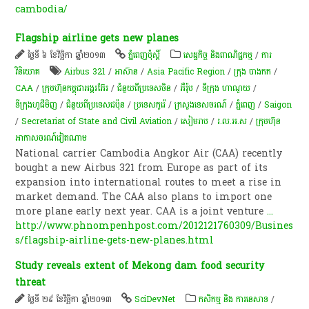
cambodia/
Flagship airline gets new planes
ថ្ងៃទី ៦ ខែវិច្ឆិកា ឆ្នាំ២០១៣
ភ្នំពេញប៉ុស្តិ៍
សេដ្ឋកិច្ច និងពាណិជ្ជកម្ម
/
ការ
វិនិយោគ
Airbus 321
/
អាស៊ាន
/
Asia Pacific Region
/
ក្រុង បាងកក
/
CAA
/
ក្រុមហ៊ុនកម្ពុជាអង្គរអ៊ែរ
/
ជំនួយពីប្រទេសចិន
/
អឺរ៉ុប
/
ទីក្រុង ហាណូយ
/
ទីក្រុងហូជីមិញ
/
ជំនួយពីប្រទេសជប៉ុន
/
ប្រទេសកូរ៉េ
/
ក្រសួងទេសចរណ៍
/
ភ្នំពេញ
/
Saigon
/
Secretariat of State and Civil Aviation
/
សៀមរាប
/
រ.ល.អ.ស
/
ក្រុមហ៊ុន
អាកាសចរណ៍វៀតណាម
National carrier Cambodia Angkor Air (CAA) recently
bought a new Airbus 321 from Europe as part of its
expansion into international routes to meet a rise in
market demand. The CAA also plans to import one
more plane early next year. CAA is a joint venture
...
http://www.phnompenhpost.com/2012121760309/Busines
s/flagship-airline-gets-new-planes.html
Study reveals extent of Mekong dam food security
threat
ថ្ងៃទី ២៩ ខែវិច្ឆិកា ឆ្នាំ២០១៣
SciDevNet
កសិកម្ម​ និង​ ការ​នេ​សាទ​
/