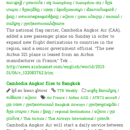
គណៈរដ្ឋមន្រ្តី
/
ប្រទេសបារាំង
/
ខេត្ត Guangdong
/
Guangzhou city
/
ទីក្រុង
ហាណូយ
/
ទីក្រុងហូជីមិញ
/
ហុងកុង
/
ជំនួយពីប្រទេសឥណ្ឌា
/
ជើងហោះហើរអន្តរជាតិ
/
ភ្នំពេញ
/
អាកាសយានដ្ឋានអន្តរជាតិភ្នំពេញ
/
សៀមរាប
/
ប្រទេស សាំងហ្គាពួរ
/
ទេសចរណ៍
/
ពាណិជ្ជកម្ម
/
ក្រុមហ៊ុនអាកាសចរណ៍វៀតណាម
The national flag carrier, Cambodia Angkor Air (CAA),
added a new passenger plane on Sunday in order to
expand new flight destinations to countries in the
region, said a senior government official. “The new
Airbus 321 plane is leased from an Airbus
manufacturer in France,” Tek
...
http://news.xinhuanet.com/english/world/2013-
01/06/c_132083762.htm
Cambodia Angkor flies to Bangkok
ថ្ងៃទី ៣០ ខែមេសា ឆ្នាំ២០១៥
TTR Weekly
សេដ្ឋកិច្ច និងពាណិជ្ជកម្ម
/
ការវិនិយោគ
/
សៀមរាប
Air France
/
Airbus A321
/
ATR72 aircraft
/
ក្រុង បាងកក
/
ក្រុមហ៊ុន​អាកាសចរណ៍ Bangkok Airways
/
ក្រុមហ៊ុនកម្ពុជាអង្គរអ៊ែរ
/
ទីក្រុង ហាណូយ
/
Paris
/
ភ្នំពេញ
/
regional destinations
/
សៀមរាប
/
ក្រុង
ព្រះសីហនុ
/
Thai AirAsia
/
Thai Airways International
/
ប្រទេសថៃ
Cambodia Angkor Air will start a daily service between