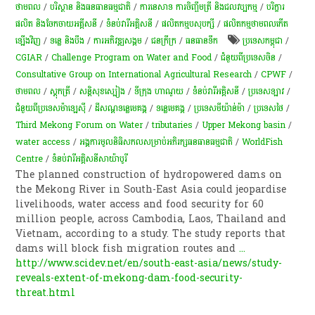
ថាមពល
/
បរិស្ថាន និងធនធានធម្មជាតិ
/
ការនេសាទ ការចិញ្ចឹមត្រី និងជលវប្បកម្ម
/
បរិក្ខារ
ផលិត និងចែកចាយអគ្គីសនី
/
ទំនប់​វា​រី​អគ្គិសនី​
/
ផលិតកម្មបសុបក្សី
/
ផលិតកម្មថាមពលកើត
ឡើងវិញ
/
ទន្លេ និងបឹង
/
ការ​អភិវឌ្ឍ​សង្គម
/
ជនក្រីក្រ
/
​ធនធាន​ទឹក​
ប្រទេសកម្ពុជា
/
CGIAR
/
Challenge Program on Water and Food
/
ជំនួយពីប្រទេសចិន
/
Consultative Group on International Agricultural Research
/
CPWF
/
ថាមពល
/
ស្តុក​ត្រី
/
សន្តិសុខ​ស្បៀង
/
ទីក្រុង ហាណូយ
/
ទំនប់​វា​រី​អគ្គិសនី​
/
ប្រទេសឡាវ
/
ជំនួយពីប្រទេសម៉ាឡេស៊ី​​
/
ដីសណ្តទន្លេមេគង្គ
/
ទន្លេមេគង្គ
/
ប្រទេសមីយ៉ាន់ម៉ា
/
ប្រទេសថៃ
/
Third Mekong Forum on Water
/
tributaries
/
Upper Mekong basin
/
water access
/
អង្គការមូលនិធិសកលសម្រាប់អភិរក្សធនធានធម្មជាតិ
/
WorldFish
Centre
/
ទំនប់​វារីអគ្គិសនី​សាយ៉ាបូរី
The planned construction of hydropowered dams on
the Mekong River in South-East Asia could jeopardise
livelihoods, water access and food security for 60
million people, across Cambodia, Laos, Thailand and
Vietnam, according to a study. The study reports that
dams will block fish migration routes and
...
http://www.scidev.net/en/south-east-asia/news/study-
reveals-extent-of-mekong-dam-food-security-
threat.html