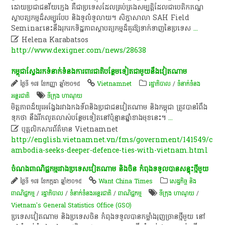
ដោយ​ប្រជាជន​វ័យក្មេង​ គឺជា​ប្រទេស​ដែល​គ្រប់គ្រង​សម្បត្តិ​ដែល​ជា​បេតិកភណ្ឌ​
ស្ថាបត្យកម្ម​ដ៏​សម្បូរ​បែប​ និង​ទូលំទូលាយ​។​ សិក្ខាសាលា​ SAH​ Field​
Seminar​នេះ​នឹង​រុករក​ទិដ្ឋភាព​ស្ថាបត្យកម្ម​ដ៏​គួរ​ឱ្យ​ទាក់ទាញ​នៃ​ប្រទេស
...

Helena Karabatsos
http://www.dexigner.com/news/28638
កម្ពុជា​ស្វែងរក​ទំនាក់ទំនង​ការពារ​ជាតិ​ប​ន្ថែម​ទៀត​ជាមួយនឹង​វៀតណាម​
ថ្ងៃទី ១៧ ខែកញ្ញា ឆ្នាំ២០១៥
Vietnamnet
រដ្ឋាភិបាល
/
ទំនាក់ទំនង
អន្តរជាតិ
ទីក្រុង ហាណូយ
មិត្តភាព​ដ៏​យូរអង្វែង​រវាង​កងទ័ព​និង​ប្រជាជន​វៀតណាម​ និង​កម្ពុជា​ ត្រូវ​បាន​រំពឹង​
ទុក​ថា​ នឹង​រីក​លូតលាស់​បន្ថែម​ទៀត​នៅ​ប៉ុន្មាន​ឆ្នាំ​ខាង​មុខ​នេះ​។​​
...

បុគ្គលិកសារព័ត៌មាន Vietnamnet
http://english.vietnamnet.vn/fms/government/141549/c
ambodia-seeks-deeper-defence-ties-with-vietnam.html
ចំណង​ពាណិជ្ជកម្ម​រវាង​ប្រទេស​វៀតណាម​ និង​ចិន​ កំពុង​ទទួល​បាន​សន្ទុះ​ថ្មី​មួយ​
ថ្ងៃទី ១៧ ខែកក្កដា ឆ្នាំ២០១៥
Want China Times
សេដ្ឋកិច្ច និង
ពាណិជ្ជកម្ម
/
រដ្ឋាភិបាល
/
ទំនាក់ទំនងអន្តរជាតិ
/
ពាណិជ្ជកម្ម
ទីក្រុង ហាណូយ
/
Vietnam's General Statistics Office (GSO)
ប្រទេស​វៀតណាម​ និង​ប្រទេស​ចិន​ កំពុង​ទទួលបានកម្លាំង​រុញច្រាន​ថ្មី​មួយ​ នៅ​