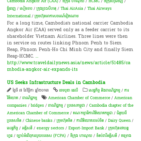
Cambodia Angkor Air (CAA)
/
ទីក្រុង ហាណូយ
/
HCMC
/
ទីក្រុងហូជីមិញ
/
ភ្នំពេញ
/
សៀមរាប
/
ក្រុងព្រះសីហនុ
/
Thai AirAsia
/
Thai Airways
International
/
ក្រុមហ៊ុនអាកាសចរណ៍វៀតណាម
For a long time, Cambodia’s national carrier Cambodia
Angkor Air (CAA) served only as a feeder carrier to its
shareholder Vietnam Airlines. Three lines were then
in service on routes linking Phnom Penh to Siem
Reap, Phnom Penh-Ho Chi Minh City and finally Siem
Reap-HCMC.
...
http://www.traveldailynews.asia/news/article/51485/ca
mbodia-angkor-air-expands-its
US Seeks Infrastructure Deals in Cambodia
ថ្ងៃទី ៧ ខែវិច្ឆិកា ឆ្នាំ២០១៣
ខេមបូឌា ដេលី
សេដ្ឋកិច្ច និងពាណិជ្ជកម្ម
/
ការ
វិនិយោគ
/
ពាណិជ្ជកម្ម
American Chamber of Commerce
/
American
companies
/
bridges
/
ពាណិជ្ជកម្ម
/
ប្រទេសកម្ពុជា
/
Cambodia chapter of the
American Chamber of Commerce
/
គណៈកម្មាធិការវិនិយោគកម្ពុជា
/
ជំនួយពី
ប្រទេសចិន
/
Chinese banks
/
ក្រុមហ៊ុន​ចិន
/
ការវិនិយោគរបស់ចិន
/
Dairy Queen
/
សេដ្ឋកិច្ច
/
អគ្គិសនី
/
energy sectors
/
Export-Import Bank
/
ក្រុមហ៊ុនរថយន្ត
ហ្វដ
/
ច្បាប់​អំពើពុករលួយ​បរទេស​ (​F​C​P​A​)
/
ទីក្រុង ហាណូយ
/
ទំនប់​វា​រី​អគ្គិសនី​
/
គម្រោង​