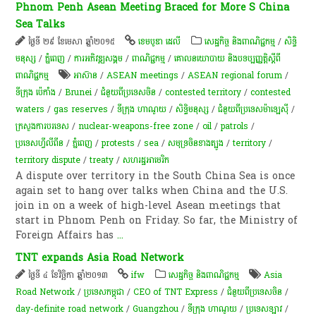
Phnom Penh Asean Meeting Braced for More S China
Sea Talks
ថ្ងៃទី ២៩ ខែមេសា ឆ្នាំ២០១៥
ខេមបូឌា ដេលី
សេដ្ឋកិច្ច និងពាណិជ្ជកម្ម
/
សិទ្ធិ
មនុស្ស
/
ភ្នំពេញ
/
ការ​អភិវឌ្ឍ​សង្គម
/
ពាណិជ្ជកម្ម
/
គោលនយោបាយ និងបទប្បញ្ញត្តិស្តីពី
ពាណិជ្ជកម្ម
អាស៊ាន
/
ASEAN meetings
/
ASEAN regional forum
/
ទីក្រុង ប៉េកាំង
/
Brunei
/
ជំនួយពីប្រទេសចិន
/
contested territory
/
contested
waters
/
gas reserves
/
ទីក្រុង ហាណូយ
/
សិទ្ធិមនុស្ស
/
ជំនួយពីប្រទេសម៉ាឡេស៊ី​​
/
ក្រសួងការបរទេស
/
nuclear-weapons-free zone
/
oil
/
patrols
/
ប្រទេសហ្វីលីពីន
/
ភ្នំពេញ
/
protests
/
sea
/
សមុទ្រចិនខាងត្បូង
/
territory
/
territory dispute
/
treaty
/
សហរដ្ឋអាមេរិក
A dispute over territory in the South China Sea is once
again set to hang over talks when China and the U.S.
join in on a week of high-level Asean meetings that
start in Phnom Penh on Friday. So far, the Ministry of
Foreign Affairs has
...
TNT expands Asia Road Network
ថ្ងៃទី ៤ ខែវិច្ឆិកា ឆ្នាំ២០១៣
ifw
សេដ្ឋកិច្ច និងពាណិជ្ជកម្ម
Asia
Road Network
/
ប្រទេសកម្ពុជា
/
CEO of TNT Express
/
ជំនួយពីប្រទេសចិន
/
day-definite road network
/
Guangzhou
/
ទីក្រុង ហាណូយ
/
ប្រទេសឡាវ
/