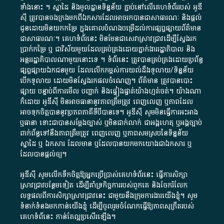
ទាំង​នោះ​ ។​ ស្នាដៃ​ និង​មូលដ្ឋាន​ទិន្នន័យ ​ភ្ជាប់​នៅ​លើ​គេហទំព័រ​របស់​ អូ​ឌី​
ស៊ី​ ត្រូវ​បាន​ចងក្រង​មក​ពី​ឯកសារ​ដែល​អាច​រក​បានជា​សាធារណៈ​ និង​ផ្តល់​
ជូន​ដោយ​មិន​យក​កម្រៃ​ ក្នុង​គោលបំណង​បម្រើ​ដល់ការ​ផ្សព្វផ្សាយ​ព័ត៌មាន​
ជា​សាធារណៈ​។​ គេហទំព័រ​នេះ​ មិនមែន​ជា​សេវា​ស្រាវជ្រាវ​ដើម្បី​ស្វែងរក
ប្រាក់​កម្រៃ​ ឬ​ ជា​វិស័យ​មួយ​ដែល​គ្រប់គ្រង​ដោយ​ភ្នាក់ងារ​រដ្ឋាភិបាល​ និង ​
អន្តររដ្ឋាភិបាល​ណាមួយ​នោះ​ទេ ​។​ ទំព័រ​នេះ​ ត្រូវ​បាន​គ្រប់គ្រង​ដោយ​ប្រព័ន្ធ​
ផ្សព្វផ្សាយ​ឯកជន​មួយ​ ដែល​លើកកម្ពស់​ការ​យល់​ដឹង​ទូលាយ​/​ទិន្នន័យ​
បើក​ទូលាយ​ ដោយ​មិនស្វែង​រក​ផល​ចំណេញ​។​ ព័ត៌មាន​ ត្រូវ​បាន​បោះ
ផ្សាយ​ បន្ទាប់​ពី​ការ​មើល​ បញ្ជាក់​ និង​ផ្ទៀងផ្ទាត់​យ៉ាង​ហ្មត់ចត់​។​ យ៉ាងណា​
ក៏​ដោយ​ អូ​ឌី​ស៊ី​ មិន​អាច​ធានា​នូវ​ភាព​ត្រឹមត្រូវ​ ពេញលេញ​ ឬ​ភាព​ដែល​
អាច​ទុកចិត្ត​បាននូវ​ប្រភព​ភាគី​ទី​បី​បាន​ទេ​។​ អូ​ឌី​ស៊ី​ សូម​មិន​ធ្វើការ​អះអាង​
ឬ​ធានា​ ទោះជា​បាន​សម្តែង​ច្បាស់​ ឬ​មិន​ជាក់លាក់​ ជា​អង្គហេតុ​ ឬ​អង្គច្បាប់​
ពាក់ព័ន្ធ​ទៅ​នឹង​ភាព​ត្រឹមត្រូវ​ ពេញលេញ​ ឬ​ភាព​សម​ស្រប​នៃ​ទិន្នន័យ​
ស្នាដៃ​ ឬ​ ឯកសារ​ ដែល​មាន​ ឬ​ដែល​បាន​យក​មក​យោង​ជា​ឯកសារ​ ឬ​
ដែល​បាន​ផ្តល់​ឲ្យ​។
អូឌីស៊ី សូមលើកទឹកចិត្តឱ្យអ្នកប្រើប្រាស់គេហទំព័រនេះ ធ្វើការសិក្សា
ស្រាវជ្រាវបន្ថែមទៀត ដើម្បីគាំទ្រកិច្ចការ​របស់ពួកគេ និងចែករំលែក
លទ្ធផលពីការសិក្សាស្រាវជ្រាវនេះ ជាមួយនឹងក្រុមការងារយើងខ្ញុំ។ សូម
ទំនាក់ទំនងមកកាន់យើងខ្ញុំ
ដើម្បីចូលរួមចំណែកធ្វើឱ្យភាពសុក្រឹតរបស់
គេហទំព័នេះ កាន់តែល្អប្រសើរឡើង។