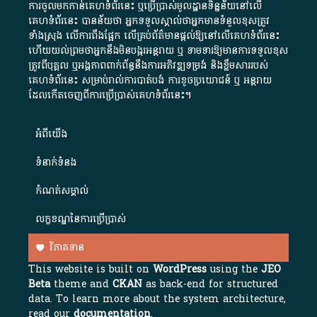
ការចូលមកកាន់គេហទំព័រនេះ ឬប្រើប្រាស់មូលដ្ឋានទិន្នន័យនៅលើ
គេហទំព័រនេះ បានន័យថា អ្នកទទួលស្គាល់ថាអ្នកមានទំនួលខុសត្រូវ
ទាំងស្រុង លើការពឹងផ្អែក លើគ្រប់ព័ត៌មានផ្តល់ឱ្យនៅលើគេហទំព័រនេះ
ហើយយល់ព្រមថាអ្នកនឹងមិនបង្ករអន្តរាយ ឬ ទាមទារ​ឱ្យមានការទទួលខុស​
ត្រូវពីបុគ្គល ឬអង្គភាពពាក់ព័ន្ធនឹងការអភិវឌ្ឍទម្រង់ និងខ្លឹមសាររបស់
គេហទំព័រនេះ សម្រាប់រាល់ការបាត់បង់ ការខូចប្រយោជន៍ ឬ អន្តរាយ
ដែលកើតចេញពីការប្រើប្រាស់គេហទំព័រនេះ។
អំពី​យើង​
ទំនាក់ទំនង
កំណត់សម្គាល់
លក្ខខណ្ឌនៃការប្រើប្រាស់
វិភាគទាន
This website is built on
WordPress
using the
JEO
Beta
theme and
CKAN
as back-end for structured
data. To learn more about the system architecture,
read our
documentation
.