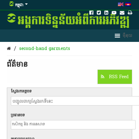
កម្ពុជា
/
second-hand garments
ព័ត៌មាន​
RSS Feed
ស្វែងរកអត្ថបទ
ប្រធានបទ
ចន្លោះពេលវេលា