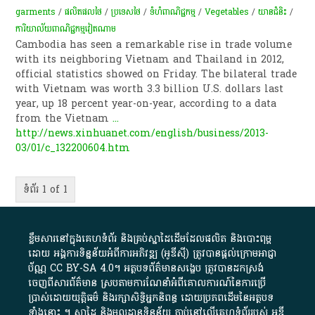
garments
/
​ផលិតផល​ថៃ
/
ប្រទេសថៃ
/
​ទំហំ​ពាណិជ្ជកម្ម
/
Vegetables
/
យានជំនិះ
/
ការិយាល័យពាណិជ្ជកម្មវៀតណាម
Cambodia has seen a remarkable rise in trade volume
with its neighboring Vietnam and Thailand in 2012,
official statistics showed on Friday. The bilateral trade
with Vietnam was worth 3.3 billion U.S. dollars last
year, up 18 percent year-on-year, according to a data
from the Vietnam
...
http://news.xinhuanet.com/english/business/2013-
03/01/c_132200604.htm
ទំព័រ 1 of 1
ខ្លឹមសារ​នៅ​ក្នុង​គេហទំព័រ និង​គ្រប់​ស្នា​ដៃ​ដើម​ដែល​ផលិត​ និង​បោះពុម្ព​
ដោយ​ អង្គការ​ទិន្នន័យ​អំពី​ការអភិវឌ្ឍ​​ (អូ​ឌី​ស៊ី)​ ត្រូវ​បាន​ផ្តល់​ក្រោម​អាជ្ញា
ប័ណ្ណ​
CC BY-SA 4.0
។​ អត្ថបទ​ព័ត៌មាន​សង្ខេប​ ត្រូវ​បាន​ដកស្រង់​
ចេញពី​សារព័ត៌មាន ស្របតាមការ​ណែនាំ​អំពី​គោលការណ៍​នៃ​ការ​ប្រើ
ប្រាស់​ដោយ​យុត្តិធម៌​ និង​រក្សាសិទ្ធិអ្នកនិពន្ធ ដោយ​ប្រភពដើម​នៃ​​អត្ថបទ
ទាំង​នោះ​ ។​ ស្នាដៃ​ និង​មូលដ្ឋាន​ទិន្នន័យ ​ភ្ជាប់​នៅ​លើ​គេហទំព័រ​របស់​ អូ​ឌី​