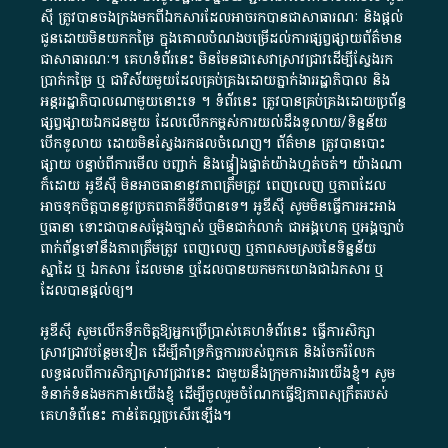
ស៊ី​ ត្រូវ​បាន​ចងក្រង​មក​ពី​ឯកសារ​ដែល​អាច​រក​បានជា​សាធារណៈ​ និង​ផ្តល់​
ជូន​ដោយ​មិន​យក​កម្រៃ​ ក្នុង​គោលបំណង​បម្រើ​ដល់ការ​ផ្សព្វផ្សាយ​ព័ត៌មាន​
ជា​សាធារណៈ​។​ គេហទំព័រ​នេះ​ មិនមែន​ជា​សេវា​ស្រាវជ្រាវ​ដើម្បី​ស្វែងរក
ប្រាក់​កម្រៃ​ ឬ​ ជា​វិស័យ​មួយ​ដែល​គ្រប់គ្រង​ដោយ​ភ្នាក់ងារ​រដ្ឋាភិបាល​ និង ​
អន្តររដ្ឋាភិបាល​ណាមួយ​នោះ​ទេ ​។​ ទំព័រ​នេះ​ ត្រូវ​បាន​គ្រប់គ្រង​ដោយ​ប្រព័ន្ធ​
ផ្សព្វផ្សាយ​ឯកជន​មួយ​ ដែល​លើកកម្ពស់​ការ​យល់​ដឹង​ទូលាយ​/​ទិន្នន័យ​
បើក​ទូលាយ​ ដោយ​មិនស្វែង​រក​ផល​ចំណេញ​។​ ព័ត៌មាន​ ត្រូវ​បាន​បោះ
ផ្សាយ​ បន្ទាប់​ពី​ការ​មើល​ បញ្ជាក់​ និង​ផ្ទៀងផ្ទាត់​យ៉ាង​ហ្មត់ចត់​។​ យ៉ាងណា​
ក៏​ដោយ​ អូ​ឌី​ស៊ី​ មិន​អាច​ធានា​នូវ​ភាព​ត្រឹមត្រូវ​ ពេញលេញ​ ឬ​ភាព​ដែល​
អាច​ទុកចិត្ត​បាននូវ​ប្រភព​ភាគី​ទី​បី​បាន​ទេ​។​ អូ​ឌី​ស៊ី​ សូម​មិន​ធ្វើការ​អះអាង​
ឬ​ធានា​ ទោះជា​បាន​សម្តែង​ច្បាស់​ ឬ​មិន​ជាក់លាក់​ ជា​អង្គហេតុ​ ឬ​អង្គច្បាប់​
ពាក់ព័ន្ធ​ទៅ​នឹង​ភាព​ត្រឹមត្រូវ​ ពេញលេញ​ ឬ​ភាព​សម​ស្រប​នៃ​ទិន្នន័យ​
ស្នាដៃ​ ឬ​ ឯកសារ​ ដែល​មាន​ ឬ​ដែល​បាន​យក​មក​យោង​ជា​ឯកសារ​ ឬ​
ដែល​បាន​ផ្តល់​ឲ្យ​។
អូឌីស៊ី សូមលើកទឹកចិត្តឱ្យអ្នកប្រើប្រាស់គេហទំព័រនេះ ធ្វើការសិក្សា
ស្រាវជ្រាវបន្ថែមទៀត ដើម្បីគាំទ្រកិច្ចការ​របស់ពួកគេ និងចែករំលែក
លទ្ធផលពីការសិក្សាស្រាវជ្រាវនេះ ជាមួយនឹងក្រុមការងារយើងខ្ញុំ។ សូម
ទំនាក់ទំនងមកកាន់យើងខ្ញុំ
ដើម្បីចូលរួមចំណែកធ្វើឱ្យភាពសុក្រឹតរបស់
គេហទំព័នេះ កាន់តែល្អប្រសើរឡើង។