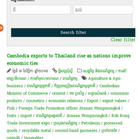
Clear filter
Cambodia exports to Thailand rise as nations improve
economic ties
ថ្ងៃទី ៧ ខែវិច្ឆិកា ឆ្នាំ២០១៣
ភ្នំពេញប៉ុស្តិ៍
សេដ្ឋកិច្ច និងពាណិជ្ជកម្ម
/
ការនាំ
ចេញ/នីហរណ
/
ការនាំចូល/អាហរណ
/
ពាណិជ្ជកម្ម
Agriculture & Agri-
business
/
ពាណិជ្ជកម្ម​ទ្វេ​ភាគី​
/
កិច្ចព្រមព្រៀងពាណិជ្ជកម្ម​ទ្វេ​ភាគី​
/
Cambodian
Minister of Commerce
/
cement
/
ចម ប្រសិទ្ធ
/
សម្ភារ​​សំណង់​
/
consumer
products
/
cosmetics
/
economic relations
/
Export
/
export values
/
Fish
/
Foreign Trade Promotion officer Jiranan Wongmongkol
/
fruits
/
import
/
ពាណិជ្ជកម្ម​អន្តរជាតិ
/
Jiranan Wongmongkol
/
Koh Kong
Trade-Investment expo
/
ក្រសួងពាណិជ្ជកម្ម
/
Petroleum
/
processed
goods
/
recyclable metal
/
second-hand garments
/
ប្រាក់បាតថៃ
/
ប្រទេសថៃ
/
Vegetables