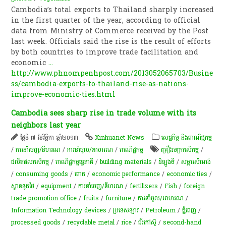
Cambodia’s total exports to Thailand sharply increased
in the first quarter of the year, according to official
data from Ministry of Commerce received by the Post
last week. Officials said the rise is the result of efforts
by both countries to improve trade facilitation and
economic
...
http://www.phnompenhpost.com/2013052065703/Busine
ss/cambodia-exports-to-thailand-rise-as-nations-
improve-economic-ties.html
Cambodia sees sharp rise in trade volume with its
neighbors last year
ថ្ងៃទី ៧ ខែវិច្ឆិកា ឆ្នាំ២០១៣
Xinhuanet News
សេដ្ឋកិច្ច និងពាណិជ្ជកម្ម
/
ការនាំចេញ/នីហរណ
/
ការនាំចូល/អាហរណ
/
ពាណិជ្ជកម្ម
គ្រឿងចក្រ​កសិកម្ម​
/
ផលិតផលកសិកម្ម
/
ពាណិជ្ជកម្ម​ទ្វេ​ភាគី​
/
building materials
/
ដំឡូងមី
/
សម្ភារ​​សំណង់​
/
consuming goods
/
ពោត
/
economic performance
/
economic ties
/
ស្ថានទូតថៃ
/
equipment
/
ការនាំចេញ/នីហរណ
/
fertilizers
/
Fish
/
foreign
trade promotion office
/
fruits
/
furniture
/
ការនាំចូល/អាហរណ
/
Information Technology devices
/
ប្រទេសឡាវ
/
Petroleum
/
ភ្នំពេញ
/
processed goods
/
recyclable metal
/
rice
/
ជ័រកៅស៊ូ
/
second-hand