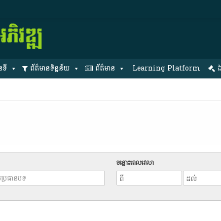
នទី
ព័ត៌មានទិន្នន័យ
ព័ត៌មាន
Learning Platform
ឯ
ចន្លោះពេលវេលា