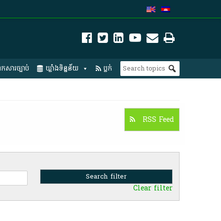
កសារច្បាប់
ឃ្លាំងទិន្នន័យ
ប្លក់
RSS Feed
Clear filter