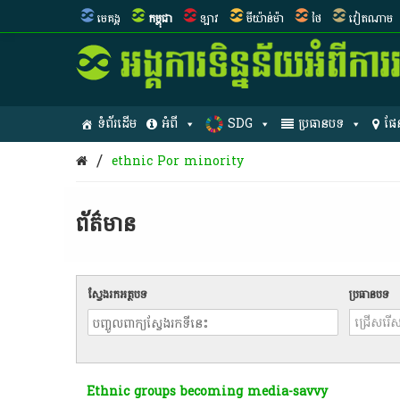
មេគង្គ
កម្ពុជា
ឡាវ
មីយ៉ាន់ម៉ា
ថៃ
វៀតណាម
ទំព័រដើម
អំពី
SDG
ប្រធានបទ
ផែ
/
ethnic Por minority
ព័ត៌មាន​
ស្វែងរកអត្ថបទ
ប្រធានបទ
Ethnic groups becoming media-savvy