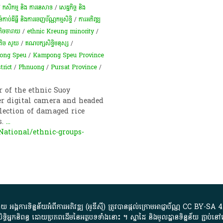
/
កសិកម្ម​ និង​ ការ​នេ​សាទ​
/
សេដ្ឋកិច្ច និង
កាប់​ដីធ្លី និង​ការចេញ​ប័ណ្ណកម្មសិទ្ធិ​
/
ការ​អភិវឌ្ឍ​
តិចចារាយ
/
ethnic Kreung minority
/
​តិច ​សួយ
/
គណបក្សសិទ្ធិមនុស្ស
/
ong Speu
/
Kampong Speu Province
rict
/
Phnuong
/
Pursat Province
/
 of the ethnic Suoy
r digital camera and headed
llection of damaged rice
s.
...
ational/ethnic-groups-
្គការ​ទិន្នន័យ​អំពី​ការអភិវឌ្ឍ​​ (អូ​ឌី​ស៊ី)​ ត្រូវ​បាន​ផ្តល់​ក្រោម​អាជ្ញាប័ណ្ណ​
CC BY-SA 4
ធិអ្នកនិពន្ធ ដោយ​ប្រភពដើម​នៃ​​អត្ថបទទាំង​នោះ​ ។​ ស្នាដៃ​ និង​មូលដ្ឋាន​ទិន្នន័យ ​ភ្ជាប់​នៅ​