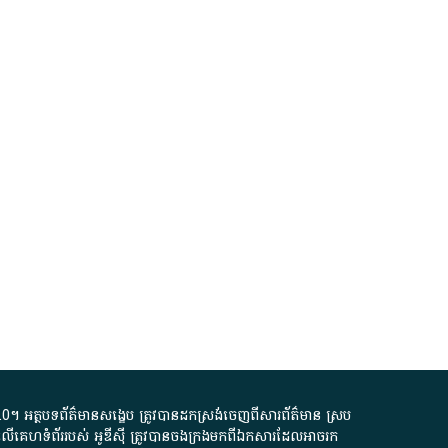
.0
។​ អត្ថបទ​ព័ត៌មាន​សង្ខេប​ ត្រូវ​បាន​ដកស្រង់​ចេញពី​សារព័ត៌មាន ស្រប
លើ​គេហទំព័រ​របស់​ អូ​ឌី​ស៊ី​ ត្រូវ​បាន​ចងក្រង​មក​ពី​ឯកសារ​ដែល​អាច​រក​