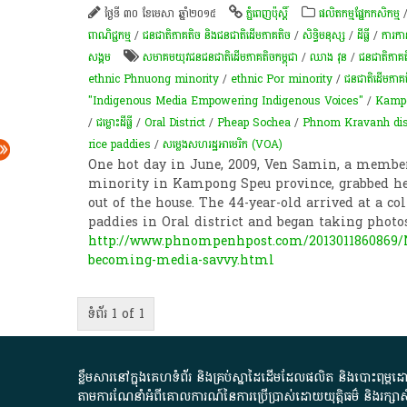
ថ្ងៃទី ៣០ ខែមេសា ឆ្នាំ២០១៥
ភ្នំពេញប៉ុស្តិ៍
​ផលិតកម្ម​ផ្នែក​កសិកម្ម​
ពាណិជ្ជកម្ម
/
ជនជាតិភាគតិច និងជនជាតិដើមភាគតិច
/
សិទ្ធិមនុស្ស
/
ដីធ្លី
/
ការកាន់
សង្គម
សមាគមយុវជនជនជាតិដើមភាគតិចកម្ពុជា
/
ឈាង វុន
/
ជនជាតិភាគ
ethnic Phnuong minority
/
ethnic Por minority
/
ជន​ជាតិ​ដើម​ភាគ
"Indigenous Media Empowering Indigenous Voices"
/
Kamp
/
ជម្លោះ​ដីធ្លី
/
Oral District
/
Pheap Sochea
/
Phnom Kravanh dist
rice paddies
/
សម្លេង​សហរដ្ឋ​អាមេរិក​ (VOA)​
One hot day in June, 2009, Ven Samin, a member
minority in Kampong Speu province, grabbed he
out of the house. The 44-year-old arrived at a co
paddies in Oral district and began taking photo
http://www.phnompenhpost.com/2013011860869/N
becoming-media-savvy.html
ទំព័រ 1 of 1
ខ្លឹមសារ​នៅ​ក្នុង​គេហទំព័រ និង​គ្រប់​ស្នា​ដៃ​ដើម​ដែល​ផលិត​ និង​បោះពុម្ព​ដោយ​ អង
តាមការ​ណែនាំ​អំពី​គោលការណ៍​នៃ​ការ​ប្រើប្រាស់​ដោយ​យុត្តិធម៌​ និង​រក្សាសិទ្