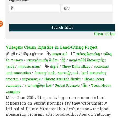
Clear filter
Villagers Claim Injustice in Land-titling Project
ថ្ងៃទី ២៩ ខែមិថុនា ឆ្នាំ២០១៥
ខេមបូឌា ដេលី
​ផលិតកម្ម​ផ្នែក​កសិកម្ម​
/
កសិកម្ម​
និង​ ការ​នេ​សាទ​
/
សម្បទានដីសេដ្ឋកិច្ច និងចំការ
/
ដីធ្លី
/
ការកាន់កាប់​ដីធ្លី និង​ការចេញ​ប័ណ្ណ
កម្មសិទ្ធិ​
/
ការជួលដីសាធារណៈ
ដំឡូងមី
/
Chrey Krim village
/
economic
land concession
/
forestry land
/
ការចុះបញ្ជីក្បាលដី
/
land-measuring
program
/
អាជ្ញាធរមូលដ្ឋាន
/
Phnom Kravanh district
/
Phteah Rong
commune
/
នាយករដ្ឋមន្ត្រីហ៊ុន សែន
/
Pursat Province
/
ដី​រដ្ឋ​
/
Touch Heavy
Company
More than 200 villagers living on an economic land
concession on Pursat province say they were unfairly
left out of Prime Minister Hun Sen’s nationwide land-
measuring program after local authorities on Saturday