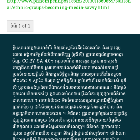
http://www.phnompenhpost.com/2013011860869/Nation
al/ethnic-groups-becoming-media-savvy.html
ទំព័រ 1 of 1
ខ្លឹមសារ​នៅ​ក្នុង​គេហទំព័រ និង​គ្រប់​ស្នា​ដៃ​ដើម​ដែល​ផលិត​ និង​បោះពុម្ព​
ដោយ​ អង្គការ​ទិន្នន័យ​អំពី​ការអភិវឌ្ឍ​​ (អូ​ឌី​ស៊ី)​ ត្រូវ​បាន​ផ្តល់​ក្រោម​អាជ្ញា
ប័ណ្ណ​
CC BY-SA 4.0
។​ អត្ថបទ​ព័ត៌មាន​សង្ខេប​ ត្រូវ​បាន​ដកស្រង់​
ចេញពី​សារព័ត៌មាន ស្របតាមការ​ណែនាំ​អំពី​គោលការណ៍​នៃ​ការ​ប្រើ
ប្រាស់​ដោយ​យុត្តិធម៌​ និង​រក្សាសិទ្ធិអ្នកនិពន្ធ ដោយ​ប្រភពដើម​នៃ​​អត្ថបទ
ទាំង​នោះ​ ។​ ស្នាដៃ​ និង​មូលដ្ឋាន​ទិន្នន័យ ​ភ្ជាប់​នៅ​លើ​គេហទំព័រ​របស់​ អូ​ឌី​
ស៊ី​ ត្រូវ​បាន​ចងក្រង​មក​ពី​ឯកសារ​ដែល​អាច​រក​បានជា​សាធារណៈ​ និង​ផ្តល់​
ជូន​ដោយ​មិន​យក​កម្រៃ​ ក្នុង​គោលបំណង​បម្រើ​ដល់ការ​ផ្សព្វផ្សាយ​ព័ត៌មាន​
ជា​សាធារណៈ​។​ គេហទំព័រ​នេះ​ មិនមែន​ជា​សេវា​ស្រាវជ្រាវ​ដើម្បី​ស្វែងរក
ប្រាក់​កម្រៃ​ ឬ​ ជា​វិស័យ​មួយ​ដែល​គ្រប់គ្រង​ដោយ​ភ្នាក់ងារ​រដ្ឋាភិបាល​ និង ​
អន្តររដ្ឋាភិបាល​ណាមួយ​នោះ​ទេ ​។​ ទំព័រ​នេះ​ ត្រូវ​បាន​គ្រប់គ្រង​ដោយ​ប្រព័ន្ធ​
ផ្សព្វផ្សាយ​ឯកជន​មួយ​ ដែល​លើកកម្ពស់​ការ​យល់​ដឹង​ទូលាយ​/​ទិន្នន័យ​
បើក​ទូលាយ​ ដោយ​មិនស្វែង​រក​ផល​ចំណេញ​។​ ព័ត៌មាន​ ត្រូវ​បាន​បោះ
ផ្សាយ​ បន្ទាប់​ពី​ការ​មើល​ បញ្ជាក់​ និង​ផ្ទៀងផ្ទាត់​យ៉ាង​ហ្មត់ចត់​។​ យ៉ាងណា​
ក៏​ដោយ​ អូ​ឌី​ស៊ី​ មិន​អាច​ធានា​នូវ​ភាព​ត្រឹមត្រូវ​ ពេញលេញ​ ឬ​ភាព​ដែល​