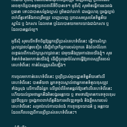
អាច​ទុកចិត្ត​បាននូវ​ប្រភព​ភាគី​ទី​បី​បាន​ទេ​។​ អូ​ឌី​ស៊ី​ សូម​មិន​ធ្វើការ​អះអាង​
ឬ​ធានា​ ទោះជា​បាន​សម្តែង​ច្បាស់​ ឬ​មិន​ជាក់លាក់​ ជា​អង្គហេតុ​ ឬ​អង្គច្បាប់​
ពាក់ព័ន្ធ​ទៅ​នឹង​ភាព​ត្រឹមត្រូវ​ ពេញលេញ​ ឬ​ភាព​សម​ស្រប​នៃ​ទិន្នន័យ​
ស្នាដៃ​ ឬ​ ឯកសារ​ ដែល​មាន​ ឬ​ដែល​បាន​យក​មក​យោង​ជា​ឯកសារ​ ឬ​
ដែល​បាន​ផ្តល់​ឲ្យ​។
អូឌីស៊ី សូមលើកទឹកចិត្តឱ្យអ្នកប្រើប្រាស់គេហទំព័រនេះ ធ្វើការសិក្សា
ស្រាវជ្រាវបន្ថែមទៀត ដើម្បីគាំទ្រកិច្ចការ​របស់ពួកគេ និងចែករំលែក
លទ្ធផលពីការសិក្សាស្រាវជ្រាវនេះ ជាមួយនឹងក្រុមការងារយើងខ្ញុំ។ សូម
ទំនាក់ទំនងមកកាន់យើងខ្ញុំ
ដើម្បីចូលរួមចំណែកធ្វើឱ្យភាពសុក្រឹតរបស់
គេហទំព័នេះ កាន់តែល្អប្រសើរឡើង។
ការចូលមកកាន់គេហទំព័រនេះ ឬប្រើប្រាស់មូលដ្ឋានទិន្នន័យនៅលើ
គេហទំព័រនេះ បានន័យថា អ្នកទទួលស្គាល់ថាអ្នកមានទំនួលខុសត្រូវ
ទាំងស្រុង លើការពឹងផ្អែក លើគ្រប់ព័ត៌មានផ្តល់ឱ្យនៅលើគេហទំព័រនេះ
ហើយយល់ព្រមថាអ្នកនឹងមិនបង្ករអន្តរាយ ឬ ទាមទារ​ឱ្យមានការទទួលខុស​
ត្រូវពីបុគ្គល ឬអង្គភាពពាក់ព័ន្ធនឹងការអភិវឌ្ឍទម្រង់ និងខ្លឹមសាររបស់
គេហទំព័រនេះ សម្រាប់រាល់ការបាត់បង់ ការខូចប្រយោជន៍ ឬ អន្តរាយ
ដែលកើតចេញពីការប្រើប្រាស់គេហទំព័រនេះ។