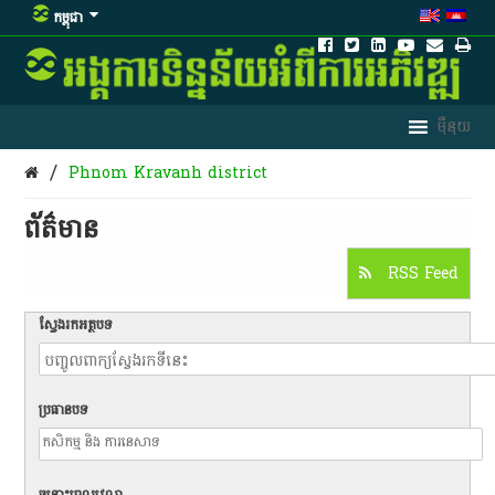
កម្ពុជា
/
Phnom Kravanh district
ព័ត៌មាន​
RSS Feed
ស្វែងរកអត្ថបទ
ប្រធានបទ
ចន្លោះពេលវេលា