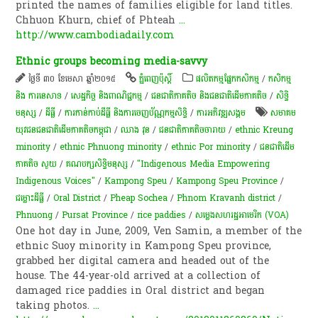
printed the names of families eligible for land titles.
Chhuon Khurn, chief of Phteah
...
http://www.cambodiadaily.com
Ethnic groups becoming media-savvy
ថ្ងៃទី ៣០ ខែមេសា ឆ្នាំ២០១៥
ភ្នំពេញប៉ុស្តិ៍
​ផលិតកម្ម​ផ្នែក​កសិកម្ម​
/
កសិកម្ម​
និង​ ការ​នេ​សាទ​
/
សេដ្ឋកិច្ច និងពាណិជ្ជកម្ម
/
ជនជាតិភាគតិច និងជនជាតិដើមភាគតិច
/
សិទ្ធិ
មនុស្ស
/
ដីធ្លី
/
ការកាន់កាប់​ដីធ្លី និង​ការចេញ​ប័ណ្ណកម្មសិទ្ធិ​
/
ការ​អភិវឌ្ឍ​សង្គម
សមាគម
យុវជនជនជាតិដើមភាគតិចកម្ពុជា
/
ឈាង វុន
/
ជនជាតិភាគតិចចារាយ
/
ethnic Kreung
minority
/
ethnic Phnuong minority
/
ethnic Por minority
/
ជន​ជាតិ​ដើម​
ភាគ​តិច ​សួយ
/
គណបក្សសិទ្ធិមនុស្ស
/
"Indigenous Media Empowering
Indigenous Voices"
/
Kampong Speu
/
Kampong Speu Province
/
ជម្លោះ​ដីធ្លី
/
Oral District
/
Pheap Sochea
/
Phnom Kravanh district
/
Phnuong
/
Pursat Province
/
rice paddies
/
សម្លេង​សហរដ្ឋ​អាមេរិក​ (VOA)​
One hot day in June, 2009, Ven Samin, a member of the
ethnic Suoy minority in Kampong Speu province,
grabbed her digital camera and headed out of the
house. The 44-year-old arrived at a collection of
damaged rice paddies in Oral district and began
taking photos.
...