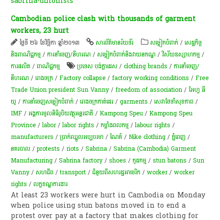
sabrina-unionists
Cambodian police clash with thousands of garment
workers, 23 hurt
ថ្ងៃទី ២៦ ខែវិច្ឆិកា ឆ្នាំ២០១៣
សា​រព័ត៌មាន​រ៉យទ័រ​
សម្លៀក​បំពាក់​
/
សេដ្ឋកិច្ច
និងពាណិជ្ជកម្ម
/
ការនាំចេញ/នីហរណ
/
​សម្លៀក​បំពាក់​និង​វាយ​ន​ភ​ណ្ឌ​
/
វិស័យឧស្សាហកម្ម
/
ការផលិត​
/
ពាណិជ្ជកម្ម
ប្រទេស បង់ក្លាដេស
/
clothing brands
/
ការនាំចេញ/
នីហរណ
/
រោងចក្រ
/
Factory collapse
/
factory working conditions
/
Free
Trade Union president Sun Vanny
/
freedom of association
/
អែហ្វ ធី
យូ
/
ការ​នាំ​ចេញ​សម្លៀក​បំពាក់
/
រោងចក្រកាត់ដេរ
/
garments
/
សេវាថែទាំសុខភាព
/
IMF
/
អង្គការមូលនិធិរូបិយវត្ថុអន្តរជាតិ
/
Kampong Speu
/
Kampong Speu
Province
/
labor
/
labor rights
/
កម្លាំងពលកម្ម
/
labour rights
/
manufacturers
/
ប្រាក់​ឈ្នួល​អប្បបរមា
/
ណៃគ៍
/
Nike clothing
/
ភ្នំពេញ
/
នគរបាល
/
protests
/
riots
/
Sabrina
/
Sabrina (Cambodia) Garment
Manufacturing
/
Sabrina factory
/
shoes
/
កូដកម្ម
/
stun batons
/
Sun
Vanny
/
សហជីព
/
transport
/
ជំនួយពីសហរដ្ឋអាមេរិក
/
worker
/
worker
rights
/
លក្ខខណ្ឌ​ការងារ​
At least 23 workers were hurt in Cambodia on Monday
when police using stun batons moved in to end a
protest over pay at a factory that makes clothing for