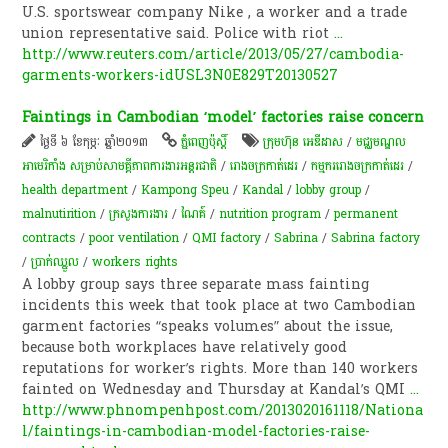
U.S. sportswear company Nike , a worker and a trade
union representative said. Police with riot
...
http://www.reuters.com/article/2013/05/27/cambodia-
garments-workers-idUSL3N0E829T20130527
Faintings in Cambodian ‘model’ factories raise concern
ថ្ងៃទី ៦ ខែកុម្ភៈ ឆ្នាំ២០១៣
ភ្នំពេញប៉ុស្តិ៍
ក្រុមហ៊ុន អេឌីដាស
/
មជ្ឈមណ្ឌល​
អាមេរិកាំង សម្រាប់​សាមគ្គីភាព​ការងារ​អន្តរជាតិ
/
រោងចក្រកាត់ដេរ
/
កម្មករ​រោងចក្រ​កាត់ដេរ​
/
health department
/
Kampong Speu
/
Kandal
/
lobby group
/
malnutirition
/
ក្រសួងការងារ
/
ណៃគ៍
/
nutrition program
/
permanent
contracts
/
poor ventilation
/
QMI factory
/
Sabrina
/
Sabrina factory
/
ប្រាក់​ឈ្នួល
/
workers rights
A lobby group says three separate mass fainting
incidents this week that took place at two Cambodian
garment factories “speaks volumes” about the issue,
because both workplaces have relatively good
reputations for worker’s rights. More than 140 workers
fainted on Wednesday and Thursday at Kandal’s QMI
...
http://www.phnompenhpost.com/2013020161118/Nationa
l/faintings-in-cambodian-model-factories-raise-