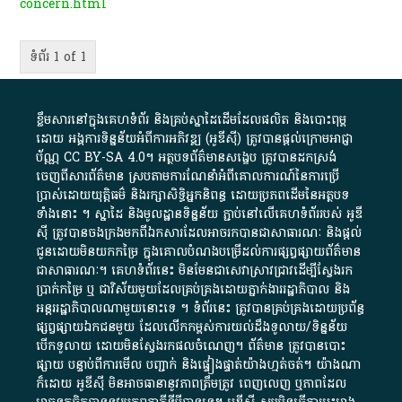
concern.html
ទំព័រ 1 of 1
ខ្លឹមសារ​នៅ​ក្នុង​គេហទំព័រ និង​គ្រប់​ស្នា​ដៃ​ដើម​ដែល​ផលិត​ និង​បោះពុម្ព​
ដោយ​ អង្គការ​ទិន្នន័យ​អំពី​ការអភិវឌ្ឍ​​ (អូ​ឌី​ស៊ី)​ ត្រូវ​បាន​ផ្តល់​ក្រោម​អាជ្ញា
ប័ណ្ណ​
CC BY-SA 4.0
។​ អត្ថបទ​ព័ត៌មាន​សង្ខេប​ ត្រូវ​បាន​ដកស្រង់​
ចេញពី​សារព័ត៌មាន ស្របតាមការ​ណែនាំ​អំពី​គោលការណ៍​នៃ​ការ​ប្រើ
ប្រាស់​ដោយ​យុត្តិធម៌​ និង​រក្សាសិទ្ធិអ្នកនិពន្ធ ដោយ​ប្រភពដើម​នៃ​​អត្ថបទ
ទាំង​នោះ​ ។​ ស្នាដៃ​ និង​មូលដ្ឋាន​ទិន្នន័យ ​ភ្ជាប់​នៅ​លើ​គេហទំព័រ​របស់​ អូ​ឌី​
ស៊ី​ ត្រូវ​បាន​ចងក្រង​មក​ពី​ឯកសារ​ដែល​អាច​រក​បានជា​សាធារណៈ​ និង​ផ្តល់​
ជូន​ដោយ​មិន​យក​កម្រៃ​ ក្នុង​គោលបំណង​បម្រើ​ដល់ការ​ផ្សព្វផ្សាយ​ព័ត៌មាន​
ជា​សាធារណៈ​។​ គេហទំព័រ​នេះ​ មិនមែន​ជា​សេវា​ស្រាវជ្រាវ​ដើម្បី​ស្វែងរក
ប្រាក់​កម្រៃ​ ឬ​ ជា​វិស័យ​មួយ​ដែល​គ្រប់គ្រង​ដោយ​ភ្នាក់ងារ​រដ្ឋាភិបាល​ និង ​
អន្តររដ្ឋាភិបាល​ណាមួយ​នោះ​ទេ ​។​ ទំព័រ​នេះ​ ត្រូវ​បាន​គ្រប់គ្រង​ដោយ​ប្រព័ន្ធ​
ផ្សព្វផ្សាយ​ឯកជន​មួយ​ ដែល​លើកកម្ពស់​ការ​យល់​ដឹង​ទូលាយ​/​ទិន្នន័យ​
បើក​ទូលាយ​ ដោយ​មិនស្វែង​រក​ផល​ចំណេញ​។​ ព័ត៌មាន​ ត្រូវ​បាន​បោះ
ផ្សាយ​ បន្ទាប់​ពី​ការ​មើល​ បញ្ជាក់​ និង​ផ្ទៀងផ្ទាត់​យ៉ាង​ហ្មត់ចត់​។​ យ៉ាងណា​
ក៏​ដោយ​ អូ​ឌី​ស៊ី​ មិន​អាច​ធានា​នូវ​ភាព​ត្រឹមត្រូវ​ ពេញលេញ​ ឬ​ភាព​ដែល​