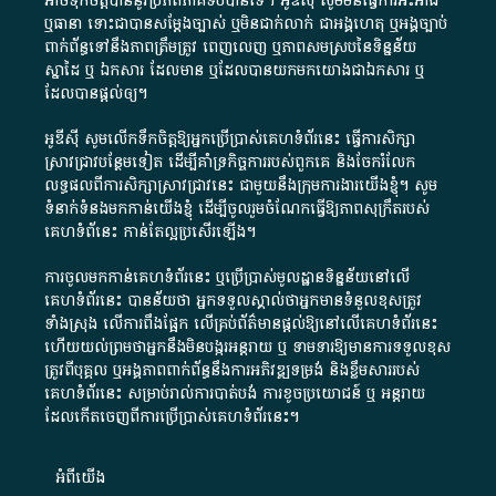
អាច​ទុកចិត្ត​បាននូវ​ប្រភព​ភាគី​ទី​បី​បាន​ទេ​។​ អូ​ឌី​ស៊ី​ សូម​មិន​ធ្វើការ​អះអាង​
ឬ​ធានា​ ទោះជា​បាន​សម្តែង​ច្បាស់​ ឬ​មិន​ជាក់លាក់​ ជា​អង្គហេតុ​ ឬ​អង្គច្បាប់​
ពាក់ព័ន្ធ​ទៅ​នឹង​ភាព​ត្រឹមត្រូវ​ ពេញលេញ​ ឬ​ភាព​សម​ស្រប​នៃ​ទិន្នន័យ​
ស្នាដៃ​ ឬ​ ឯកសារ​ ដែល​មាន​ ឬ​ដែល​បាន​យក​មក​យោង​ជា​ឯកសារ​ ឬ​
ដែល​បាន​ផ្តល់​ឲ្យ​។
អូឌីស៊ី សូមលើកទឹកចិត្តឱ្យអ្នកប្រើប្រាស់គេហទំព័រនេះ ធ្វើការសិក្សា
ស្រាវជ្រាវបន្ថែមទៀត ដើម្បីគាំទ្រកិច្ចការ​របស់ពួកគេ និងចែករំលែក
លទ្ធផលពីការសិក្សាស្រាវជ្រាវនេះ ជាមួយនឹងក្រុមការងារយើងខ្ញុំ។ សូម
ទំនាក់ទំនងមកកាន់យើងខ្ញុំ
ដើម្បីចូលរួមចំណែកធ្វើឱ្យភាពសុក្រឹតរបស់
គេហទំព័នេះ កាន់តែល្អប្រសើរឡើង។
ការចូលមកកាន់គេហទំព័រនេះ ឬប្រើប្រាស់មូលដ្ឋានទិន្នន័យនៅលើ
គេហទំព័រនេះ បានន័យថា អ្នកទទួលស្គាល់ថាអ្នកមានទំនួលខុសត្រូវ
ទាំងស្រុង លើការពឹងផ្អែក លើគ្រប់ព័ត៌មានផ្តល់ឱ្យនៅលើគេហទំព័រនេះ
ហើយយល់ព្រមថាអ្នកនឹងមិនបង្ករអន្តរាយ ឬ ទាមទារ​ឱ្យមានការទទួលខុស​
ត្រូវពីបុគ្គល ឬអង្គភាពពាក់ព័ន្ធនឹងការអភិវឌ្ឍទម្រង់ និងខ្លឹមសាររបស់
គេហទំព័រនេះ សម្រាប់រាល់ការបាត់បង់ ការខូចប្រយោជន៍ ឬ អន្តរាយ
ដែលកើតចេញពីការប្រើប្រាស់គេហទំព័រនេះ។
អំពី​យើង​