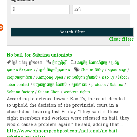
Clear filter
No bail for Sabrina unionists
ថ្ងៃទី ៥ ខែធ្នូ ឆ្នាំ២០១៣
ភ្នំពេញប៉ុស្តិ៍
សេដ្ឋកិច្ច និងពាណិជ្ជកម្ម
/
ប្រព័ន្ធ
តុលាការ និងតុលាការ
/
ច្បាប់ និងប្រព័ន្ធតុលាការ
Cheum Rithy
/
កម្មកររោងចក្រ
/
ឧស្សាហកម្មកាត់ដេរ
/
Kampong Speu
/
សាលា​ដំបូង​ខេត្ត​កំពង់​ស្ពឺ
/
Kao Ty
/
labor
/
labor conflict
/
បញ្ហាជម្លោះកម្មករនិងថៅកែ
/
ច្បាប់ការងារ
/
protests
/
Sabrina
/
Sabrina factory
/
Susan Chen
/
workers rights
According to defence lawyer Kao Ty, the court decided
to uphold the decision of the provincial court in a
closed-door hearing last Friday. “They said if those
eight members and workers were released on bail, they
would cause a problem again,” he said, adding that
...
http://www.phnompenhpost.com/national/no-bail-