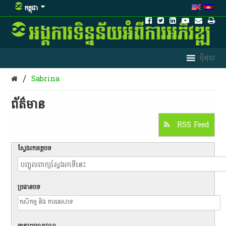
កម្ពុជា
/
Sabrina
ព័ត៌មាន​
RSS Feed
ស្វែងរកអត្ថបទ
ប្រធានបទ
ចន្លោះពេលវេលា