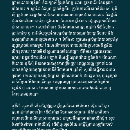
ប្រាស់​ដោយ​យុត្តិធម៌​ និង​រក្សាសិទ្ធិអ្នកនិពន្ធ ដោយ​ប្រភពដើម​នៃ​​អត្ថបទ
ទាំង​នោះ​ ។​ ស្នាដៃ​ និង​មូលដ្ឋាន​ទិន្នន័យ ​ភ្ជាប់​នៅ​លើ​គេហទំព័រ​របស់​ អូ​ឌី​
ស៊ី​ ត្រូវ​បាន​ចងក្រង​មក​ពី​ឯកសារ​ដែល​អាច​រក​បានជា​សាធារណៈ​ និង​ផ្តល់​
ជូន​ដោយ​មិន​យក​កម្រៃ​ ក្នុង​គោលបំណង​បម្រើ​ដល់ការ​ផ្សព្វផ្សាយ​ព័ត៌មាន​
ជា​សាធារណៈ​។​ គេហទំព័រ​នេះ​ មិនមែន​ជា​សេវា​ស្រាវជ្រាវ​ដើម្បី​ស្វែងរក
ប្រាក់​កម្រៃ​ ឬ​ ជា​វិស័យ​មួយ​ដែល​គ្រប់គ្រង​ដោយ​ភ្នាក់ងារ​រដ្ឋាភិបាល​ និង ​
អន្តររដ្ឋាភិបាល​ណាមួយ​នោះ​ទេ ​។​ ទំព័រ​នេះ​ ត្រូវ​បាន​គ្រប់គ្រង​ដោយ​ប្រព័ន្ធ​
ផ្សព្វផ្សាយ​ឯកជន​មួយ​ ដែល​លើកកម្ពស់​ការ​យល់​ដឹង​ទូលាយ​/​ទិន្នន័យ​
បើក​ទូលាយ​ ដោយ​មិនស្វែង​រក​ផល​ចំណេញ​។​ ព័ត៌មាន​ ត្រូវ​បាន​បោះ
ផ្សាយ​ បន្ទាប់​ពី​ការ​មើល​ បញ្ជាក់​ និង​ផ្ទៀងផ្ទាត់​យ៉ាង​ហ្មត់ចត់​។​ យ៉ាងណា​
ក៏​ដោយ​ អូ​ឌី​ស៊ី​ មិន​អាច​ធានា​នូវ​ភាព​ត្រឹមត្រូវ​ ពេញលេញ​ ឬ​ភាព​ដែល​
អាច​ទុកចិត្ត​បាននូវ​ប្រភព​ភាគី​ទី​បី​បាន​ទេ​។​ អូ​ឌី​ស៊ី​ សូម​មិន​ធ្វើការ​អះអាង​
ឬ​ធានា​ ទោះជា​បាន​សម្តែង​ច្បាស់​ ឬ​មិន​ជាក់លាក់​ ជា​អង្គហេតុ​ ឬ​អង្គច្បាប់​
ពាក់ព័ន្ធ​ទៅ​នឹង​ភាព​ត្រឹមត្រូវ​ ពេញលេញ​ ឬ​ភាព​សម​ស្រប​នៃ​ទិន្នន័យ​
ស្នាដៃ​ ឬ​ ឯកសារ​ ដែល​មាន​ ឬ​ដែល​បាន​យក​មក​យោង​ជា​ឯកសារ​ ឬ​
ដែល​បាន​ផ្តល់​ឲ្យ​។
អូឌីស៊ី សូមលើកទឹកចិត្តឱ្យអ្នកប្រើប្រាស់គេហទំព័រនេះ ធ្វើការសិក្សា
ស្រាវជ្រាវបន្ថែមទៀត ដើម្បីគាំទ្រកិច្ចការ​របស់ពួកគេ និងចែករំលែក
លទ្ធផលពីការសិក្សាស្រាវជ្រាវនេះ ជាមួយនឹងក្រុមការងារយើងខ្ញុំ។ សូម
ទំនាក់ទំនងមកកាន់យើងខ្ញុំ
ដើម្បីចូលរួមចំណែកធ្វើឱ្យភាពសុក្រឹតរបស់