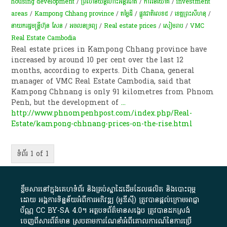
housing development
/
ព្រលាន​យន្តហោះ​អន្តរជាតិ​
/
ការវិនិយោគ
/
investment
areas
/
Kampong Chhang province
/
តម្លៃដី
/
ផ្លូវ​​​ជាតិ​​​លេខ​​​៥​
/
ខេត្តព្រះសីហនុ
/
នាយករដ្ឋមន្ត្រីហ៊ុន សែន
/
​អចលនទ្រព្យ​
/
Real estate prices
/
សៀមរាប
/
VMC
Real Estate Cambodia
Real estate prices in Kampong Chhang province have
increased by around 10 per cent over the last 12
months, according to experts. Dith Chana, general
manager of VMC Real Estate Cambodia, said that
Kampong Chhnang is only 91 kilometres from Phnom
Penh, but the development of
...
http://www.phnompenhpost.com/index.php/Real-
Estate/kampong-chhnang-prices-on-the-rise.html
ទំព័រ 1 of 1
ខ្លឹមសារ​នៅ​ក្នុង​គេហទំព័រ និង​គ្រប់​ស្នា​ដៃ​ដើម​ដែល​ផលិត​ និង​បោះពុម្ព​
ដោយ​ អង្គការ​ទិន្នន័យ​អំពី​ការអភិវឌ្ឍ​​ (អូ​ឌី​ស៊ី)​ ត្រូវ​បាន​ផ្តល់​ក្រោម​អាជ្ញា
ប័ណ្ណ​
CC BY-SA 4.0
។​ អត្ថបទ​ព័ត៌មាន​សង្ខេប​ ត្រូវ​បាន​ដកស្រង់​
ចេញពី​សារព័ត៌មាន ស្របតាមការ​ណែនាំ​អំពី​គោលការណ៍​នៃ​ការ​ប្រើ