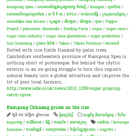
Kampong Speu
/
សមាគម​អភិវឌ្ឍន៍​ស្ករ​ត្នោត​ខេត្ត កំពង់ស្ពឺ
/
Kampot
/
ម្រេចកំពត
/
សមាគមលើកកម្ពស់ម្រេចកំពត
/
ខេ ភី ភី អេ
/
KPSA
/
ការ​រំលោភ​ដីធ្លី​
/
ក្រសួងពាណិជ្ជកម្ម
/
motorbike taxi drivers
/
ស្ករត្នោត
/
ដើម​ត្នោត​
/
ដើមត្នោត
/
ម្រេច​
/
Pepper
Project
/
poisonous chemicals
/
Starling Farm
/
sugar
/
sugar cane
/
sugar cane industry
/
sugar cane plantations
/
sugar production
/
Sun Somnang
/
ប្រទេស តៃវ៉ាន់
/
Takeo
/
Takeo Province
/
ទេសចរណ៍
Dotted with rice fields flanked by palm trees,
Cambodia’s southeastern province of Kampong Speu is
nothing short of picturesque. But behind the idyllic
exterior is an on-going struggle to turn this region’s
natural beauty into a global attraction and improve the
lot of poor local farmers,
...
http://www.iede.co.uk/news/2013_1290/sugar-playing-
catch-spice
Kampong Chhnang prices on the rise
ថ្ងៃទី ២៦ ខែវិច្ឆិកា ឆ្នាំ២០១៣
ភ្នំពេញប៉ុស្តិ៍
សេដ្ឋកិច្ច និងពាណិជ្ជកម្ម
/
វិស័យ
ឧស្សាហកម្ម
/
ការវិនិយោគ
/
ដីធ្លី
/
ការផលិត​
/
​អចលនទ្រព្យ​
បាត់ដំបង
/
beverage
factories
/
ការអភិវឌ្ឍន៍
/
រោងចក្រកាត់ដេរ
/
វិបត្តិហិរញ្ញវត្ថុសកល
/
សណ្ឋាគារ
/