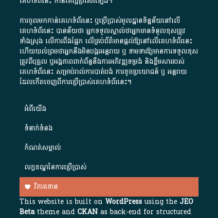
គេហទំព័នេះ កាន់តែល្អប្រសើរឡើង។
ការចូលមកកាន់គេហទំព័រនេះ ឬប្រើប្រាស់មូលដ្ឋានទិន្នន័យនៅលើ
គេហទំព័រនេះ បានន័យថា អ្នកទទួលស្គាល់ថាអ្នកមានទំនួលខុសត្រូវ
ទាំងស្រុង លើការពឹងផ្អែក លើគ្រប់ព័ត៌មានផ្តល់ឱ្យនៅលើគេហទំព័រនេះ
ហើយយល់ព្រមថាអ្នកនឹងមិនបង្ករអន្តរាយ ឬ ទាមទារ​ឱ្យមានការទទួលខុស​
ត្រូវពីបុគ្គល ឬអង្គភាពពាក់ព័ន្ធនឹងការអភិវឌ្ឍទម្រង់ និងខ្លឹមសាររបស់
គេហទំព័រនេះ សម្រាប់រាល់ការបាត់បង់ ការខូចប្រយោជន៍ ឬ អន្តរាយ
ដែលកើតចេញពីការប្រើប្រាស់គេហទំព័រនេះ។
អំពី​យើង​
ទំនាក់ទំនង
កំណត់សម្គាល់
លក្ខខណ្ឌនៃការប្រើប្រាស់
វិភាគទាន
This website is built on
WordPress
using the
JEO
Beta
theme and
CKAN
as back-end for structured