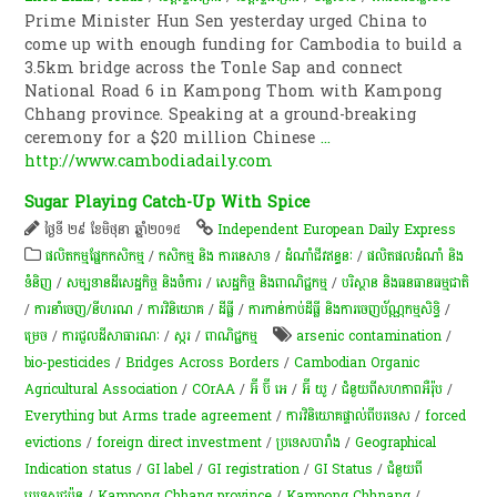
Prime Minister Hun Sen yesterday urged China to
come up with enough funding for Cambodia to build a
3.5km bridge across the Tonle Sap and connect
National Road 6 in Kampong Thom with Kampong
Chhang province. Speaking at a ground-breaking
ceremony for a $20 million Chinese
...
http://www.cambodiadaily.com
Sugar Playing Catch-Up With Spice
ថ្ងៃទី ២៩ ខែមិថុនា ឆ្នាំ២០១៥
Independent European Daily Express
​ផលិតកម្ម​ផ្នែក​កសិកម្ម​
/
កសិកម្ម​ និង​ ការ​នេ​សាទ​
/
ដំណាំ​ជីវ​ឥន្ធនៈ
/
ផលិតផលដំណាំ និង
ទំនិញ
/
សម្បទានដីសេដ្ឋកិច្ច និងចំការ
/
សេដ្ឋកិច្ច និងពាណិជ្ជកម្ម
/
បរិស្ថាន និងធនធានធម្មជាតិ
/
ការនាំចេញ/នីហរណ
/
ការវិនិយោគ
/
ដីធ្លី
/
ការកាន់កាប់​ដីធ្លី និង​ការចេញ​ប័ណ្ណកម្មសិទ្ធិ​
/
ម្រេច​
/
ការជួលដីសាធារណៈ
/
​ស្ករ
/
ពាណិជ្ជកម្ម
arsenic contamination
/
bio-pesticides
/
Bridges Across Borders
/
Cambodian Organic
Agricultural Association
/
COrAA
/
អ៊ី ប៊ី អេ
/
អ៊ី យូ
/
ជំនួយពីសហភាពអឺរ៉ុប
/
Everything but Arms trade agreement
/
ការវិនិយោគផ្ទាល់ពីបរទេស
/
forced
evictions
/
foreign direct investment
/
ប្រទេសបារាំង
/
Geographical
Indication status
/
GI label
/
GI registration
/
GI Status
/
ជំនួយពី
ប្រទេសជប៉ុន
/
Kampong Chhang province
/
Kampong Chhnang
/