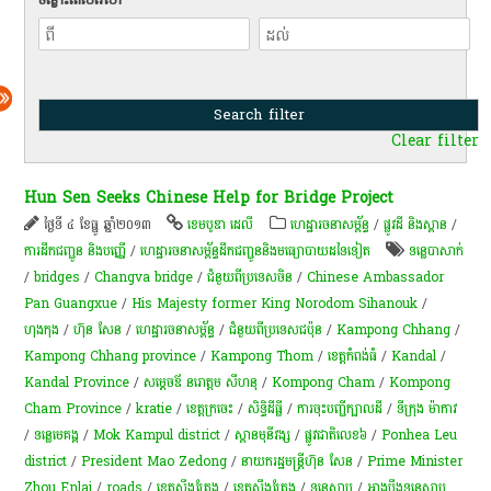
Clear filter
Hun Sen Seeks Chinese Help for Bridge Project
ថ្ងៃទី ៤ ខែធ្នូ ឆ្នាំ២០១៣
ខេមបូឌា ដេលី
ហេដ្ឋារចនាសម្ព័ន្ធ
/
ផ្លូវដី និងស្ពាន
/
ការដឹកជញ្ជូន និងបញ្ញើ
/
ហេដ្ឋារចនាសម្ព័ន្ធដឹកជញ្ជូននិងមធ្យោបាយដទៃទៀត
ទន្លេបាសាក់
/
bridges
/
Changva bridge
/
ជំនួយពីប្រទេសចិន
/
Chinese Ambassador
Pan Guangxue
/
His Majesty former King Norodom Sihanouk
/
ហុងកុង
/
ហ៊ុន សែន
/
ហេដ្ឋារចនាសម្ព័ន្ធ
/
ជំនួយពីប្រទេសជប៉ុន
/
Kampong Chhang
/
Kampong Chhang province
/
Kampong Thom
/
ខេត្តកំពង់ធំ
/
Kandal
/
Kandal Province
/
សម្ដេចឪ នរោត្តម សីហនុ
/
Kompong Cham
/
Kompong
Cham Province
/
kratie
/
ខេត្តក្រចេះ
/
សិទ្ធិ​ដីធ្លី
/
ការចុះបញ្ជីក្បាលដី
/
ទីក្រុង ម៉ាកាវ
/
ទន្លេមេគង្គ
/
Mok Kampul district
/
ស្ពានមុនីវង្ស
/
ផ្លូ​វជាតិ​​​លេខ​​​៦
/
Ponhea Leu
district
/
President Mao Zedong
/
នាយករដ្ឋមន្ត្រីហ៊ុន សែន
/
Prime Minister
Zhou Enlai
/
roads
/
ខេត្តស្ទឹងត្រែង
/
ខេត្តស្ទឹងត្រែង
/
ទន្លេសាប
/
អាងបឹង​ទន្លេសាប​