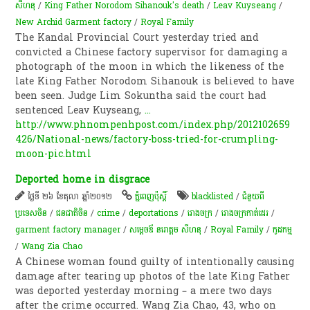
សីហនុ
/
King Father Norodom Sihanouk's death
/
Leav Kuyseang
/
New Archid Garment factory
/
Royal Family
The Kandal Provincial Court yesterday tried and
convicted a Chinese factory supervisor for damaging a
photograph of the moon in which the likeness of the
late King Father Norodom Sihanouk is believed to have
been seen. Judge Lim Sokuntha said the court had
sentenced Leav Kuyseang,
...
http://www.phnompenhpost.com/index.php/2012102659
426/National-news/factory-boss-tried-for-crumpling-
moon-pic.html
Deported home in disgrace
ថ្ងៃទី ២៦ ខែតុលា ឆ្នាំ២០១២
ភ្នំពេញប៉ុស្តិ៍
blacklisted
/
ជំនួយពី
ប្រទេសចិន
/
ជនជាតិ​ចិន
/
crime
/
deportations
/
រោងចក្រ
/
រោងចក្រកាត់ដេរ
/
garment factory manager
/
សម្ដេចឪ នរោត្តម សីហនុ
/
Royal Family
/
កូដកម្ម
/
Wang Zia Chao
A Chinese woman found guilty of intentionally causing
damage after tearing up photos of the late King Father
was deported yesterday morning – a mere two days
after the crime occurred. Wang Zia Chao, 43, who on