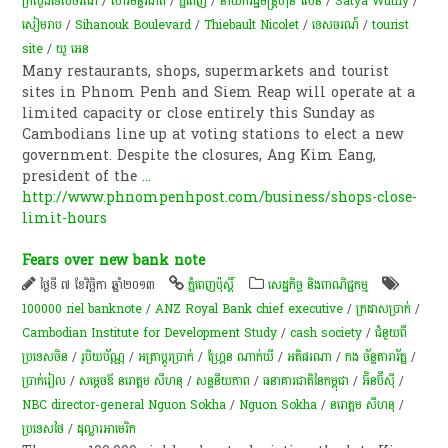
ក្រសួងទេសចរណ៍
/
សារមន្ទីរជាតិ
/
ភ្នំពេញ
/
នាយករដ្ឋមន្ត្រីហ៊ុន សែន
/
Satya Wuthy
/
សៀមរាប
/
Sihanouk Boulevard
/
Thiebault Nicolet
/
ទេសចរណ៍
/
tourist
site
/
យូ អេន
Many restaurants, shops, supermarkets and tourist
sites in Phnom Penh and Siem Reap will operate at a
limited capacity or close entirely this Sunday as
Cambodians line up at voting stations to elect a new
government. Despite the closures, Ang Kim Eang,
president of the
...
http://www.phnompenhpost.com/business/shops-close-
limit-hours
Fears over new bank note
ថ្ងៃទី ៧ ខែវិច្ឆិកា ឆ្នាំ២០១៣
ភ្នំពេញប៉ុស្តិ៍
សេដ្ឋកិច្ច និងពាណិជ្ជកម្ម
100000 riel banknote
/
ANZ Royal Bank chief executive
/
ក្រដាស​ប្រាក់​
/
Cambodian Institute for Development Study
/
cash society
/
ជំនួយពី
ប្រទេសចិន
/
រូបិយប័ណ្ណ
/
អត្រា​ប្តូ​រ​ប្រាក់
/
ហ្គ្រែន ណាក់ឃី
/
អតិផរណា​
/
កង ច័ន្ទតារារ័ត្ន
/
ប្រាក់រៀល
/
សម្ដេចឪ នរោត្តម សីហនុ
/
សន្ទនីយភាព​
/
ធនាគារជាតិនៃកម្ពុជា
/
អ៊ិនប៊ីស៊ី
/
NBC director-general Nguon Sokha
/
Nguon Sokha
/
នរោត្តម សីហនុ
/
ប្រទេសថៃ
/
ដុល្លារអាមេរិក