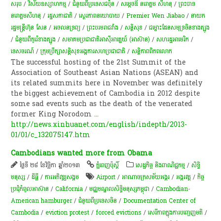
សរុប
/
វិស័យឧស្សាហកម្ម
/
ជំនួយពីប្រទេសជប៉ុន
/
សម្ដេចឪ នរោត្តម សីហនុ
/
ព្រះបាទ
នរោត្តមសីហនុ
/
រដ្ឋសភា​ជាតិ
/
ស្ថេរភាពនយោបាយ
/
Premier Wen Jiabao
/
នាយក
រដ្ឋមន្ត្រីហ៊ុន សែន
/
​អចលនទ្រព្យ​
/
ព្រះ​បរម​រាជវាំង​
/
សន្តិសុខ
/
ជម្លោះដែនសមុទ្រ​ចិន​ខាងត្បូង​
/
ជំនួយពីកូរ៉េខាងត្បូង
/
សមាគមប្រជាជាតិអាស៊ីអាគ្នេយ៍ (អាស៊ាន)
/
សហរដ្ឋអាមេរិក
/
ទេសចរណ៍
/
ក្រុមប្រឹក្សា​សន្តិសុខអង្គការ​សហប្រជាជាតិ​
/
សន្តិភាពពិភពលោក
The successful hosting of the 21st Summit of the
Association of Southeast Asian Nations (ASEAN) and
its related summits here in November was definitely
the biggest achievement of Cambodia in 2012 despite
some sad events such as the death of the venerated
former King Norodom
...
http://news.xinhuanet.com/english/indepth/2013-
01/01/c_132075147.htm
Cambodians wanted more from Obama
ថ្ងៃទី ២៨ ខែវិច្ឆិកា ឆ្នាំ២០១៣
ភ្នំពេញប៉ុស្តិ៍
សេដ្ឋកិច្ច និងពាណិជ្ជកម្ម
/
សិទ្ធិ
មនុស្ស
/
ដីធ្លី
/
ការ​អភិវឌ្ឍ​សង្គម
Airport
/
អាណាចក្រ​​សម័យ​អង្គរ
/
អង្គរវត្ត
/
កិច្ច
ប្រជុំកំពូលអាស៊ាន
/
California
/
មជ្ឈមណ្ឌល​សិទ្ធិ​មនុស្ស​កម្ពុជា
/
Cambodian-
American hamburger
/
ជំនួយពីប្រទេសចិន
/
Documentation Center of
Cambodia
/
eviction protest
/
forced evictions
/
សេរី​ភាព​ក្នុងការបញ្ចេញមតិ
/