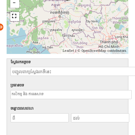
Leaflet
| ©
OpenStreetMap
contributors.
ស្វែងរកអត្ថបទ
ប្រធានបទ
ចន្លោះពេលវេលា