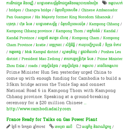
ការដឹកជញ្ជូន និងបញ្ញើ
/
ហេដ្ឋារចនាសម្ព័ន្ធដឹកជញ្ជូននិងមធ្យោបាយដទៃទៀត
ទន្លេបាសាក់
/
bridges
/
Changva bridge
/
ជំនួយពីប្រទេសចិន
/
Chinese Ambassador
Pan Guangxue
/
His Majesty former King Norodom Sihanouk
/
ហុងកុង
/
ហ៊ុន សែន
/
ហេដ្ឋារចនាសម្ព័ន្ធ
/
ជំនួយពីប្រទេសជប៉ុន
/
Kampong Chhang
/
Kampong Chhang province
/
Kampong Thom
/
ខេត្តកំពង់ធំ
/
Kandal
/
Kandal Province
/
សម្ដេចឪ នរោត្តម សីហនុ
/
Kompong Cham
/
Kompong
Cham Province
/
kratie
/
ខេត្តក្រចេះ
/
សិទ្ធិ​ដីធ្លី
/
ការចុះបញ្ជីក្បាលដី
/
ទីក្រុង ម៉ាកាវ
/
ទន្លេមេគង្គ
/
Mok Kampul district
/
ស្ពានមុនីវង្ស
/
ផ្លូ​វជាតិ​​​លេខ​​​៦
/
Ponhea Leu
district
/
President Mao Zedong
/
នាយករដ្ឋមន្ត្រីហ៊ុន សែន
/
Prime Minister
Zhou Enlai
/
roads
/
ខេត្តស្ទឹងត្រែង
/
ខេត្តស្ទឹងត្រែង
/
ទន្លេសាប
/
អាងបឹង​ទន្លេសាប​
Prime Minister Hun Sen yesterday urged China to
come up with enough funding for Cambodia to build a
3.5km bridge across the Tonle Sap and connect
National Road 6 in Kampong Thom with Kampong
Chhang province. Speaking at a ground-breaking
ceremony for a $20 million Chinese
...
http://www.cambodiadaily.com
France Ready for Talks on Gas Power Plant
ថ្ងៃទី ២ ខែកក្កដា ឆ្នាំ២០១៥
ខេមបូឌា ដេលី
សេដ្ឋកិច្ច និងពាណិជ្ជកម្ម
/