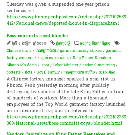
Tuesday was given a suspended one-year prison
sentence, left
...
http://www.phnompenhpost.com/index.php/2012102559
412/National-news/deported-home-in-disgrace.html
Boss commits royal blunder
ថ្ងៃទី ៤ ខែវិច្ឆិកា ឆ្នាំ២០១៣
ភ្នំពេញប៉ុស្តិ៍
សេដ្ឋកិច្ច និងពាណិជ្ជកម្ម
Chinese firms
/
រោងចក្រកាត់ដេរ
/
garment factory strikes
/
garment
factoy workers
/
សម្ដេចឪ នរោត្តម សីហនុ
/
King Father Norodom
Sihanouk's death
/
labor
/
Labor Minister
/
national mourning
/
protests
/
riots
/
Royal Family
/
រោងចក្រ​កាត់ដេរ​ ថប​វើ​ល​
/
Xiao Jiao
A Chinese factory manager sparked a near-riot in
Phnom Penh yesterday morning after publicly
destroying two photos of the late King Father in front
of hundreds of workers. More than a thousand
employees of the Top World garment factory launched
an immediate strike, and threatened to
...
http://www.phnompenhpost.com/index.php/2012102359
368/National-news/boss-commits-royal-blunder.html
Vendors Capitalize on King Father Keepsakes and