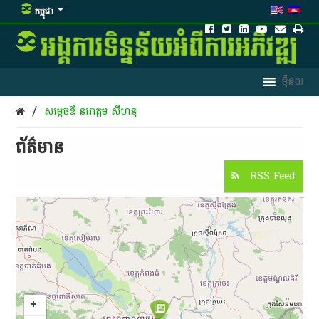
កម្ពុជា
/
សម្ដេចឪ នរោត្តម សីហនុ
ព័ត៌មាន​
RSS Feed