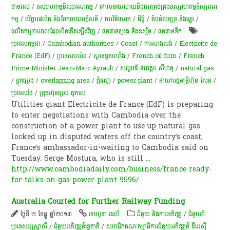
ថាមពល
/
ឧស្សាហកម្មនិស្សារណកម្ម
/
គោលនយោបាយនិងការគ្រប់គ្រងឧស្សាហកម្មនិស្សរណ
កម្ម
/
បរិក្ខារផលិត និងចែកចាយអគ្គីសនី
/
ការវិនិយោគ
/
ដីធ្លី
/
​តំបន់​សមុទ្រ និង​ឆ្នេរ​
/
ផលិតកម្មថាមពលដែលមិនកើតឡើងវិញ
/
ធនធានប្រេង និងឧស្ម័ន
/
​ធនធាន​ទឹក​
ប្រទេសកម្ពុជា
/
Cambodian authorities
/
Coast
/
ការសាងសង់
/
Electricite de
France (EdF)
/
ប្រទេសបារាំង
/
ស្ថានទូតបារាំង
/
French oil firm
/
French
Prime Minister Jean-Marc Ayrault
/
សម្ដេចឪ នរោត្តម សីហនុ
/
natural gas
/
ប្លុកប្រេង
/
overlapping area
/
ភ្នំពេញ
/
power plant
/
នាយករដ្ឋមន្ត្រីហ៊ុន សែន
/
ប្រទេសថៃ
/
ក្រុមហ៊ុនប្រេង​ តូតាល់
Utilities giant Electricite de France (EdF) is preparing
to en­ter negotiations with Cambodia over the
construction of a power plant to use up natural gas
locked up in disputed waters off the country’s coast,
France’s ambassador-in-waiting to Cambodia said on
Tuesday. Serge Mostura, who is still
...
http://www.cambodiadaily.com/business/france-ready-
for-talks-on-gas-power-plant-9596/
Australia Courted for Further Railway Funding
ថ្ងៃទី ២ ខែធ្នូ ឆ្នាំ២០១៣
ខេមបូឌា ដេលី
ជំនួយ និងការអភិវឌ្ឍ
/
ជំនួយពី
ប្រទេសអូស្ត្រាលី
/
ជំនួយអភិវឌ្ឍន៍ទ្វេភាគី
/
សមាជិកគណៈកម្មាធិការជំនួយអភិវឌ្ឍន៍ ឌីអេស៊ី