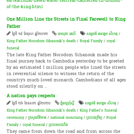
88/National-news/water-festival-cancelled-in-honour-
of-the-king.html
One Million Line the Streets in Final Farewell to King
Father
ថ្ងៃទី ១៨ ខែតុលា ឆ្នាំ២០១២
ខេមបូឌា ដេលី
សម្ដេចឪ នរោត្តម សីហនុ
/
King Father Norodom Sihanouk's death
/
Royal Family
/
royal
funeral
The late King Father Norodom Sihanouk made his
final journey back to Cambodia yesterday to be greeted
by an estimated 1 million people who lined the streets
in reverential silence to witness the return of the
country’s much-loved monarch. Cambodians of all ages
stood silently on
...
A nation pays respects
ថ្ងៃទី ២៦ ខែឧសភា ឆ្នាំ២០២០
ភ្នំពេញប៉ុស្តិ៍
សម្ដេចឪ នរោត្តម សីហនុ
/
King Father Norodom Sihanouk's death
/
King Father's funeral
ceremony
/
ក្រសួងព័ត៌មាន
/
national mourning
/
ព្រះរាជក្រឹត្យ
/
Royal
Family
/
royal funeral
/
ព្រះ​បរម​រាជវាំង​
They came from down the road and from across the