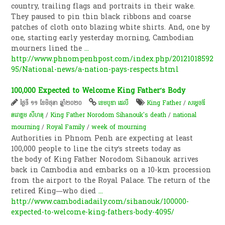
country, trailing flags and portraits in their wake.
They paused to pin thin black ribbons and coarse
patches of cloth onto blazing white shirts. And, one by
one, starting early yesterday morning, Cambodian
mourners lined the
...
http://www.phnompenhpost.com/index.php/20121018592
95/National-news/a-nation-pays-respects.html
100,000 Expected to Welcome King Father’s Body
ថ្ងៃទី ១១ ខែមិថុនា ឆ្នាំ២០២០
ខេមបូឌា ដេលី
King Father
/
សម្ដេចឪ
នរោត្តម សីហនុ
/
King Father Norodom Sihanouk's death
/
national
mourning
/
Royal Family
/
week of mourning
Authorities in Phnom Penh are expecting at least
100,000 people to line the city’s streets today as
the body of King Father Norodom Sihanouk arrives
back in Cambodia and embarks on a 10-km procession
from the airport to the Royal Palace. The return of the
retired King—who died
...
http://www.cambodiadaily.com/sihanouk/100000-
expected-to-welcome-king-fathers-body-4095/