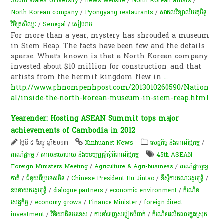
South Wales University
/
news website
/
North Korean artists
/
North Korean company
/
Pyongyang restaurants
/
សាកលវិទ្យាល័យ​ភូមិន្ទ​
វិចិត្រ​សិល្បៈ
/
Senegal
/
សៀមរាប
For more than a year, mystery has shrouded a museum
in Siem Reap. The facts have been few and the details
sparse. What’s known is that a North Korean company
invested about $10 million for construction, and that
artists from the hermit kingdom flew in
...
http://www.phnompenhpost.com/2013010260590/Nation
al/inside-the-north-korean-museum-in-siem-reap.html
Yearender: Hosting ASEAN Summit tops major
achievements of Cambodia in 2012
ថ្ងៃទី ៥ ខែធ្នូ ឆ្នាំ២០១៣
Xinhuanet News
សេដ្ឋកិច្ច និងពាណិជ្ជកម្ម
/
ពាណិជ្ជកម្ម
/
គោលនយោបាយ និងបទប្បញ្ញត្តិស្តីពីពាណិជ្ជកម្ម
45th ASEAN
Foreign Ministers Meeting
/
Agriculture & Agri-business
/
ពាណិជ្ជកម្ម​ទ្វេ​
ភាគី​
/
ជំនួយពីប្រទេសចិន
/
Chinese President Hu Jintao
/
ទីស្តីការគណៈរដ្ឋមន្រ្តី
/
ឧបនាយករដ្ឋមន្ត្រី​
/
dialogue partners
/
economic environment
/
កំណើន​
សេដ្ឋកិច្ច
/
economy grows
/
Finance Minister
/
foreign direct
investment
/
វិនិយោគិនបរទេស
/
ការនាំចេញសម្លៀកបំពាក់
/
កំណើនផលិតផលក្នុងស្រុក