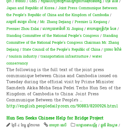
បូព៌ា
/
ថាមពល
/
GMS
/
កម្មវិធីសហប្រតិបត្តិការសេដ្ឋកិច្ចមហាអនុតំបន់មេគង្គ
/
ហ៊ុន សែន
/
Japan and Republic of Korea
/
Joint Press Communique Between
the People's Republic of China and the Kingdom of Cambodia
/
សម្ដេចឪ នរោត្តម សីហនុ
/
Mr. Zhang Dejiang
/
Premier Li Keqiang
/
Premier Zhou Enlai
/
​លោក​ប្រធានាធិបតី​ Xi​ Jinping​
/
នាយករដ្ឋមន្ត្រីហ៊ុន សែន
/
Standing Committee of the National People's Congress
/
Standing
Committee of the National People's Congress Chairman Mr. Zhang
Dejiang
/
State Council of the People's Republic of China
/
ប្រទេស តៃវ៉ាន់
/
tourism industry
/
transportation infrastructure
/
water
conservancy
The following is the full text of the joint press
communique between China and Cambodia issued on
Tuesday during the official visit by Prime Minister
Samdech Akka Moha Sena Pedei Techo Hun Sen of the
Kingdom of Cambodia to China: Joint Press
Communique Between the People’s
...
http://english.peopledaily.com.cn/90883/8200926.html
Hun Sen Seeks Chinese Help for Bridge Project
ថ្ងៃទី ៤ ខែធ្នូ ឆ្នាំ២០១៣
ខេមបូឌា ដេលី
ហេដ្ឋារចនាសម្ព័ន្ធ
/
ផ្លូវដី និងស្ពាន
/