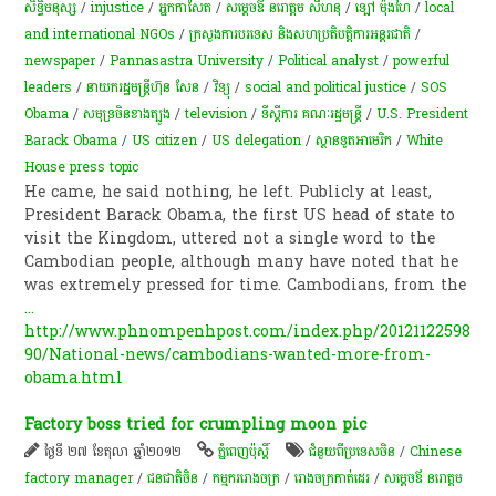
សិទ្ធិមនុស្ស
/
injustice
/
អ្នកកាសែត​
/
សម្ដេចឪ នរោត្តម សីហនុ
/
ឡៅ ម៉ុងហៃ
/
local
and international NGOs
/
ក្រសួងការបរទេស និងសហប្រតិបត្តិការអន្តរជាតិ
/
newspaper
/
Pannasastra University
/
Political analyst
/
powerful
leaders
/
នាយករដ្ឋមន្ត្រីហ៊ុន សែន
/
វិទ្យុ
/
social and political justice
/
SOS
Obama
/
សមុទ្រចិនខាងត្បូង
/
television
/
ទីស្តីការ គណៈរដ្ឋមន្រ្តី
/
U.S. President
Barack Obama
/
US citizen
/
US delegation
/
ស្ថានទូតអាមេរិក
/
White
House press topic
He came, he said nothing, he left. Publicly at least,
President Barack Obama, the first US head of state to
visit the Kingdom, uttered not a single word to the
Cambodian people, although many have noted that he
was extremely pressed for time. Cambodians, from the
...
http://www.phnompenhpost.com/index.php/20121122598
90/National-news/cambodians-wanted-more-from-
obama.html
Factory boss tried for crumpling moon pic
ថ្ងៃទី ២៧ ខែតុលា ឆ្នាំ២០១២
ភ្នំពេញប៉ុស្តិ៍
ជំនួយពីប្រទេសចិន
/
Chinese
factory manager
/
ជនជាតិ​ចិន
/
កម្មកររោងចក្រ
/
រោងចក្រកាត់ដេរ
/
សម្ដេចឪ នរោត្តម