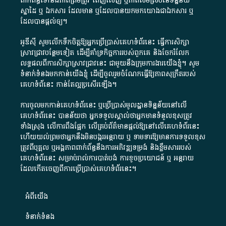
ពាក់ព័ន្ធ​ទៅ​នឹង​ភាព​ត្រឹមត្រូវ​ ពេញលេញ​ ឬ​ភាព​សម​ស្រប​នៃ​ទិន្នន័យ​
ស្នាដៃ​ ឬ​ ឯកសារ​ ដែល​មាន​ ឬ​ដែល​បាន​យក​មក​យោង​ជា​ឯកសារ​ ឬ​
ដែល​បាន​ផ្តល់​ឲ្យ​។
អូឌីស៊ី សូមលើកទឹកចិត្តឱ្យអ្នកប្រើប្រាស់គេហទំព័រនេះ ធ្វើការសិក្សា
ស្រាវជ្រាវបន្ថែមទៀត ដើម្បីគាំទ្រកិច្ចការ​របស់ពួកគេ និងចែករំលែក
លទ្ធផលពីការសិក្សាស្រាវជ្រាវនេះ ជាមួយនឹងក្រុមការងារយើងខ្ញុំ។ សូម
ទំនាក់ទំនងមកកាន់យើងខ្ញុំ
ដើម្បីចូលរួមចំណែកធ្វើឱ្យភាពសុក្រឹតរបស់
គេហទំព័នេះ កាន់តែល្អប្រសើរឡើង។
ការចូលមកកាន់គេហទំព័រនេះ ឬប្រើប្រាស់មូលដ្ឋានទិន្នន័យនៅលើ
គេហទំព័រនេះ បានន័យថា អ្នកទទួលស្គាល់ថាអ្នកមានទំនួលខុសត្រូវ
ទាំងស្រុង លើការពឹងផ្អែក លើគ្រប់ព័ត៌មានផ្តល់ឱ្យនៅលើគេហទំព័រនេះ
ហើយយល់ព្រមថាអ្នកនឹងមិនបង្ករអន្តរាយ ឬ ទាមទារ​ឱ្យមានការទទួលខុស​
ត្រូវពីបុគ្គល ឬអង្គភាពពាក់ព័ន្ធនឹងការអភិវឌ្ឍទម្រង់ និងខ្លឹមសាររបស់
គេហទំព័រនេះ សម្រាប់រាល់ការបាត់បង់ ការខូចប្រយោជន៍ ឬ អន្តរាយ
ដែលកើតចេញពីការប្រើប្រាស់គេហទំព័រនេះ។
អំពី​យើង​
ទំនាក់ទំនង