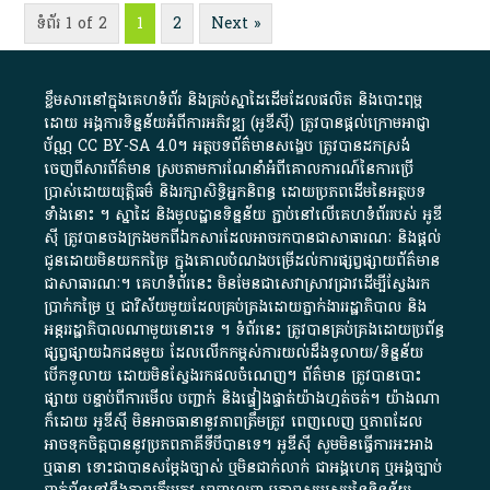
ទំព័រ 1 of 2
1
2
Next »
ខ្លឹមសារ​នៅ​ក្នុង​គេហទំព័រ និង​គ្រប់​ស្នា​ដៃ​ដើម​ដែល​ផលិត​ និង​បោះពុម្ព​
ដោយ​ អង្គការ​ទិន្នន័យ​អំពី​ការអភិវឌ្ឍ​​ (អូ​ឌី​ស៊ី)​ ត្រូវ​បាន​ផ្តល់​ក្រោម​អាជ្ញា
ប័ណ្ណ​
CC BY-SA 4.0
។​ អត្ថបទ​ព័ត៌មាន​សង្ខេប​ ត្រូវ​បាន​ដកស្រង់​
ចេញពី​សារព័ត៌មាន ស្របតាមការ​ណែនាំ​អំពី​គោលការណ៍​នៃ​ការ​ប្រើ
ប្រាស់​ដោយ​យុត្តិធម៌​ និង​រក្សាសិទ្ធិអ្នកនិពន្ធ ដោយ​ប្រភពដើម​នៃ​​អត្ថបទ
ទាំង​នោះ​ ។​ ស្នាដៃ​ និង​មូលដ្ឋាន​ទិន្នន័យ ​ភ្ជាប់​នៅ​លើ​គេហទំព័រ​របស់​ អូ​ឌី​
ស៊ី​ ត្រូវ​បាន​ចងក្រង​មក​ពី​ឯកសារ​ដែល​អាច​រក​បានជា​សាធារណៈ​ និង​ផ្តល់​
ជូន​ដោយ​មិន​យក​កម្រៃ​ ក្នុង​គោលបំណង​បម្រើ​ដល់ការ​ផ្សព្វផ្សាយ​ព័ត៌មាន​
ជា​សាធារណៈ​។​ គេហទំព័រ​នេះ​ មិនមែន​ជា​សេវា​ស្រាវជ្រាវ​ដើម្បី​ស្វែងរក
ប្រាក់​កម្រៃ​ ឬ​ ជា​វិស័យ​មួយ​ដែល​គ្រប់គ្រង​ដោយ​ភ្នាក់ងារ​រដ្ឋាភិបាល​ និង ​
អន្តររដ្ឋាភិបាល​ណាមួយ​នោះ​ទេ ​។​ ទំព័រ​នេះ​ ត្រូវ​បាន​គ្រប់គ្រង​ដោយ​ប្រព័ន្ធ​
ផ្សព្វផ្សាយ​ឯកជន​មួយ​ ដែល​លើកកម្ពស់​ការ​យល់​ដឹង​ទូលាយ​/​ទិន្នន័យ​
បើក​ទូលាយ​ ដោយ​មិនស្វែង​រក​ផល​ចំណេញ​។​ ព័ត៌មាន​ ត្រូវ​បាន​បោះ
ផ្សាយ​ បន្ទាប់​ពី​ការ​មើល​ បញ្ជាក់​ និង​ផ្ទៀងផ្ទាត់​យ៉ាង​ហ្មត់ចត់​។​ យ៉ាងណា​
ក៏​ដោយ​ អូ​ឌី​ស៊ី​ មិន​អាច​ធានា​នូវ​ភាព​ត្រឹមត្រូវ​ ពេញលេញ​ ឬ​ភាព​ដែល​
អាច​ទុកចិត្ត​បាននូវ​ប្រភព​ភាគី​ទី​បី​បាន​ទេ​។​ អូ​ឌី​ស៊ី​ សូម​មិន​ធ្វើការ​អះអាង​
ឬ​ធានា​ ទោះជា​បាន​សម្តែង​ច្បាស់​ ឬ​មិន​ជាក់លាក់​ ជា​អង្គហេតុ​ ឬ​អង្គច្បាប់​