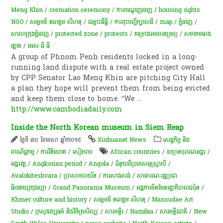
Meng Khin
/
cremation ceremony
/
ការបណ្តេញចេញ
/
housing rights
NGO
/
សម្ដេចឪ នរោត្តម សីហនុ
/
ជម្លោះ​ដីធ្លី
/
ការចុះបញ្ជីក្បាលដី
/
map
/
ភ្នំពេញ
/
សាលាក្រុងភ្នំពេញ
/
protected zone
/
protests
/
គម្រោង​អចលនទ្រព្យ
/
សមាគមធាង​
ត្នោត
/
អេស ធី​ ធី
A group of Phnom Penh residents locked in a long-
running land dispute with a real estate project owned
by CPP Senator Lao Meng Khin are pitching City Hall
a plan they hope will prevent them from being evicted
and keep them close to home. “We
...
http://www.cambodiadaily.com
Inside the North Korean museum in Siem Reap
ថ្ងៃទី ៣០ ខែមេសា ឆ្នាំ២០១៥
Xinhuanet News
សេដ្ឋកិច្ច និង
ពាណិជ្ជកម្ម
/
ការវិនិយោគ
/
សៀមរាប
African countries
/
ឧទ្យាន​បុរាណ​អង្គរ​
/
អង្គរវត្ត
/
Angkorian period
/
Angola
/
ជំនួយពីប្រទេសអូស្ត្រាលី
/
Avalokiteshvara
/
​ប្រាសាទ​បាយ័ន
/
ការសាងសង់
/
សាធារណៈរដ្ឋប្រជា
ធិបតេយ្យកុងហ្គោ
/
Grand Panorama Museum
/
​អង្គការ​មិនមែន​រដ្ឋាភិបាល​ជប៉ុន
/
Khmer culture and history
/
សម្ដេចឪ នរោត្តម សីហនុ
/
Mansudae Art
Studio
/
ក្រសួងវប្បធម៌ និងវិចិត្រសិល្បៈ
/
សារមន្ទីរ
/
Namibia
/
សារមន្ទីរជាតិ
/
New