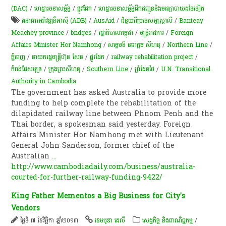
(DAC)
/
ហេដ្ឋារចនាសម្ព័ន្ធ
/
ផ្លូវដែក
/
ហេដ្ឋារចនាសម្ព័ន្ធដឹកជញ្ជូននិងមធ្យោបាយដទៃទៀត
ធនាគារអភិវឌ្ឍន៏អាស៊ី (ADB)
/
AusAid
/
ជំនួយពីប្រទេសអូស្ត្រាលី
/
Banteay
Meachey province
/
bridges
/
រដ្ឋាភិបាលកម្ពុជា
/
មន្ត្រី​រាជការ
/
Foreign
Affairs Minister Hor Namhong
/
សម្ដេចឪ នរោត្តម សីហនុ
/
Northern Line
/
ភ្នំពេញ
/
នាយករដ្ឋមន្ត្រីហ៊ុន សែន
/
ផ្លូវដែក
/
railway rehabilitation project
/
កំពង់ផែសមុទ្រ
/
ក្រុងព្រះសីហនុ
/
Southern Line
/
ព្រំដែនថៃ
/
U.N. Transitional
Authority in Cambodia
The government has asked Australia to provide more
funding to help complete the rehabilitation of the
dilapidated railway line between Phnom Penh and the
Thai border, a spokesman said yesterday. Foreign
Affairs Minister Hor Namhong met with Lieutenant
General John Sanderson, former chief of the
Australian
...
http://www.cambodiadaily.com/business/australia-
courted-for-further-railway-funding-9422/
King Father Mementos a Big Business for City's
Vendors
ថ្ងៃទី ៧ ខែវិច្ឆិកា ឆ្នាំ២០១៣
ខេមបូឌា ដេលី
សេដ្ឋកិច្ច និងពាណិជ្ជកម្ម
/