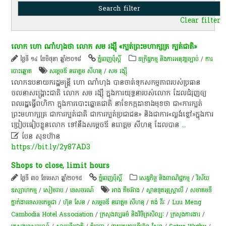
Clear filter
លោក ហោ ណាំហុងថា លោក​ សម រង្ស៊ី «ក្បត់​ព្រះមហាក្សត្រ ក្បត់​ជាតិ​»
ថ្ងៃទី ១៤ ខែមិថុនា ឆ្នាំ២០១៨
ភ្នំពេញប៉ុស្តិ៍
ឧក្រិដ្ឋកម្ម និងការអនុវត្តច្បាប់
/
ការ
បោះឆ្នោត
សម្ដេចឪ នរោត្តម សីហនុ
/
សម រង្ស៊ី
លោក​ឧបនាយក​រដ្ឋ​មន្ត្រី ហោ ណាំហុង បាន​ចាត់ទុក​សកម្មភាព​របស់​ប្រធាន​
ចលនា​សង្គ្រោះ​ជាតិ​ លោក សម រង្ស៊ី ក្នុង​ការ​យុទ្ធនា​របស់លោក​ ដែល​ជំរុញ​ឲ្យ​
ពលរដ្ឋ​ធ្វើពហិកា​ ក្នុងការ​បោះឆ្នោតជាតិ​ នា​ខែកក្កដា​ខាងមុខ​ថា ​ជា«ការ​ក្បត់​
ព្រះមហា​​ក្សត្រ ជាការ​ក្បត់​ជាតិ ជាការ​ក្បត់​ប្រជាជន» និង​ជា​ការ«ល្ងង់​ខ្លៅ»ក្នុងការ​
ប្រៀប​ធៀប​ខ្លួន​លោក​ ទៅនឹង​សម្ដេចឪ នរោត្តម សីហនុ ដែល​បាន
...

បែន សុខហ៊ាន
https://bit.ly/2y87AD3
Shops to close, limit hours
ថ្ងៃទី ៣០ ខែមេសា ឆ្នាំ២០១៥
ភ្នំពេញប៉ុស្តិ៍
សេដ្ឋកិច្ច និងពាណិជ្ជកម្ម
/
វិស័យ
ឧស្សាហកម្ម
/
សៀមរាប
/
ទេសចរណ៍
អាង គឹមអ៊ាង
/
ស្ថានទូតអូស្ត្រាលី
/
សមាគមទី
ភ្នាក់ងារទេសចរកម្ពុជា
/
ហ៊ុន សែន
/
សម្ដេចឪ នរោត្តម សីហនុ
/
គង់ វីរៈ
/
Luu Meng
Cambodia Hotel Association
/
ក្រសួងវប្បធម៌ និងវិចិត្រសិល្បៈ
/
ក្រសួងការងារ
/