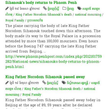
Sihanouk's body returns to Phnom Penh
ថ្ងៃទី ២៩ ខែមេសា ឆ្នាំ២០១៥
ភ្នំពេញប៉ុស្តិ៍
ភ្នំពេញ
សម្ដេចឪ នរោត្តម
សីហនុ
/
King Father Norodom Sihanouk's death
/
national mourning
/
Royal Family
/
ព្រះ​បរម​រាជវាំង​
The plane carrying the body of late King Father
Norodom Sihanouk touched down this afternoon. The
body made its way to the Royal Palace in a procession
attended by more than 100,000 mourners. Even hours
before the Boeing 747 carrying the late King Father
arrived from Beijing,
...
http://www.phnompenhpost.com/index.php/2012101759
282/National-news/sihanouks-body-returns-to-phnom-
penh.html
King Father Norodom Sihanouk passed away
ថ្ងៃទី ១៨ ខែតុលា ឆ្នាំ២០១២
ភ្នំពេញប៉ុស្តិ៍
ទីស្តីការគណៈរដ្ឋមន្រ្តី
/
សម្ដេចឪ
នរោត្តម សីហនុ
/
King Father's Norodom Sihanouk death
/
national
mourning
/
Royal Family
King Father Norodom Sihanouk passed away today in
Beijing at the age of 89, 59 years after he declared