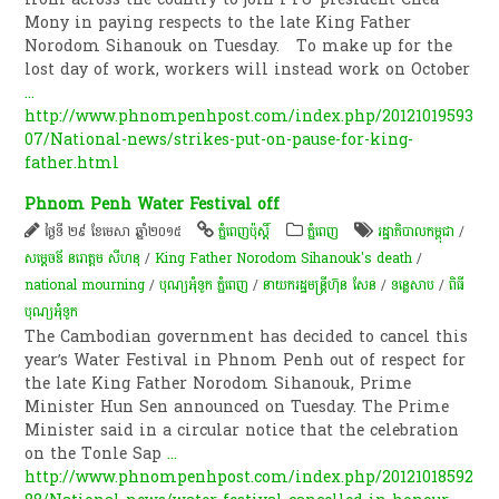
Mony in paying respects to the late King Father
Norodom Sihanouk on Tuesday. To make up for the
lost day of work, workers will instead work on October
...
http://www.phnompenhpost.com/index.php/20121019593
07/National-news/strikes-put-on-pause-for-king-
father.html
Phnom Penh Water Festival off
ថ្ងៃទី ២៩ ខែមេសា ឆ្នាំ២០១៥
ភ្នំពេញប៉ុស្តិ៍
ភ្នំពេញ
រដ្ឋាភិបាលកម្ពុជា
/
សម្ដេចឪ នរោត្តម សីហនុ
/
King Father Norodom Sihanouk's death
/
national mourning
/
បុណ្យអុំទូក ភ្នំពេញ
/
នាយករដ្ឋមន្ត្រីហ៊ុន សែន
/
ទន្លេសាប
/
ពិធី
បុណ្យអុំទូក
The Cambodian government has decided to cancel this
year’s Water Festival in Phnom Penh out of respect for
the late King Father Norodom Sihanouk, Prime
Minister Hun Sen announced on Tuesday. The Prime
Minister said in a circular notice that the celebration
on the Tonle Sap
...
http://www.phnompenhpost.com/index.php/20121018592