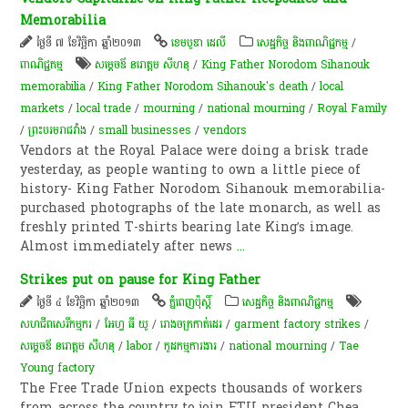
Memorabilia
ថ្ងៃទី ៧ ខែវិច្ឆិកា ឆ្នាំ២០១៣
ខេមបូឌា ដេលី
សេដ្ឋកិច្ច និងពាណិជ្ជកម្ម
/
ពាណិជ្ជកម្ម
សម្ដេចឪ នរោត្តម សីហនុ
/
King Father Norodom Sihanouk
memorabilia
/
King Father Norodom Sihanouk's death
/
local
markets
/
local trade
/
mourning
/
national mourning
/
Royal Family
/
ព្រះ​បរម​រាជវាំង​
/
small businesses
/
vendors
Vendors at the Royal Palace were doing a brisk trade
yesterday, as people wanting to own a little piece of
history- King Father Norodom Sihanouk memorabilia-
purchased photographs of the late monarch, as well as
freshly printed T-shirts bearing late King’s image.
Almost immediately after news
...
Strikes put on pause for King Father
ថ្ងៃទី ៤ ខែវិច្ឆិកា ឆ្នាំ២០១៣
ភ្នំពេញប៉ុស្តិ៍
សេដ្ឋកិច្ច និងពាណិជ្ជកម្ម
សហជីពសេរីកម្មករ
/
អែហ្វ ធី យូ
/
រោងចក្រកាត់ដេរ
/
garment factory strikes
/
សម្ដេចឪ នរោត្តម សីហនុ
/
labor
/
កូដកម្មការងារ
/
national mourning
/
Tae
Young factory
The Free Trade Union expects thousands of workers
from across the country to join FTU president Chea