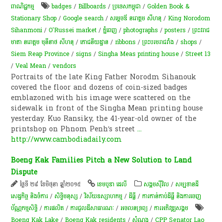
ពាណិជ្ជកម្ម
badges
/
Billboards
/
ប្រទេសកម្ពុជា
/
Golden Book &
Stationary Shop
/
Google search
/
សម្ដេចឪ នរោត្តម សីហនុ
/
King Norodom
Sihanmoni
/
O'Russei market
/
ភ្នំពេញ
/
photographs
/
posters
/
ព្រះវរាជ
មាតា នរោត្តម មុនីនាថ សីហនុ
/
​ភោជនីយដ្ឋាន
/
ribbons
/
ព្រះ​បរម​រាជវាំង​
/
shops
/
Siem Reap Province
/
signs
/
Singha Meas printing house
/
Street 13
/
Veal Mean
/
vendors
Portraits of the late King Father Norodm Sihanouk
covered the floor and dozens of coin-sized badges
emblazoned with his image were scattered on the
sidewalk in front of the Singha Mean printing house
yesterday. Kuo Ransiky, the 41-year-old owner of the
printshop on Phnom Penh’s street
...
http://www.cambodiadaily.com
Boeng Kak Families Pitch a New Solution to Land
Dispute
ថ្ងៃទី ២៩ ខែមិថុនា ឆ្នាំ២០១៥
ខេមបូឌា ដេលី
សង្គមស៊ីវិល
/
សម្បទានដី
សេដ្ឋកិច្ច និងចំការ
/
សិទ្ធិមនុស្ស
/
វិស័យឧស្សាហកម្ម
/
ដីធ្លី
/
ការកាន់កាប់​ដីធ្លី និង​ការចេញ​
ប័ណ្ណកម្មសិទ្ធិ​
/
ការផលិត​
/
ការជួលដីសាធារណៈ
/
​អចលនទ្រព្យ​
/
ការ​អភិវឌ្ឍ​សង្គម
Boeng Kak Lake
/
Boeng Kak residents
/
សំណង
/
CPP Senator Lao