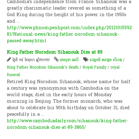
Cambodia’s independence from France. Sihanouk was a
greatly charismatic leader revered as something of a
God King during the height of his power in the 1950s
and
...
http://www.phnompenhpost.com/index.php/20121015592
81/National-news/king-father-norodom-sihanouk-
passed-away.html
King Father Norodom Sihanouk Dies at 89
ថ្ងៃទី ១៨ ខែតុលា ឆ្នាំ២០១២
ខេមបូឌា ដេលី
សម្ដេចឪ នរោត្តម សីហនុ
/
King Father Norodom Sihanouk's death
/
Royal Family
/
royal
funeral
Retired King Norodom Sihanouk, whose name for half
a century was synonymous with Cambodia on the
world stage, died in the early hours of Monday
morning in Beijing. The former monarch, who was
about to celebrate his 90th birthday on October 31, died
peacefully in a
...
http://www.cambodiadaily.com/sihanouk/king-father-
norodom-sihanouk-dies-at-89-3865/