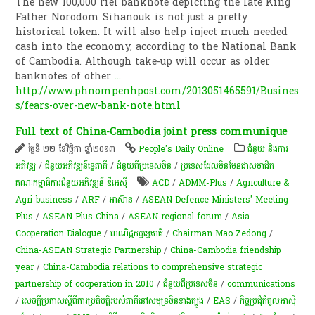
The new 100,000 riel banknote depicting the late King
Father Norodom Sihanouk is not just a pretty
historical token. It will also help inject much needed
cash into the economy, according to the National Bank
of Cambodia. Although take-up will occur as older
banknotes of other
...
http://www.phnompenhpost.com/2013051465591/Busines
s/fears-over-new-bank-note.html
Full text of China-Cambodia joint press communique
ថ្ងៃទី ២២ ខែវិច្ឆិកា ឆ្នាំ២០១៣
People's Daily Online
ជំនួយ និងការ
អភិវឌ្ឍ
/
ជំនួយអភិវឌ្ឍន៍ទ្វេភាគី
/
ជំនួយពីប្រទេសចិន
/
ប្រទេសដែលមិនមែនជាសមាជិក
គណៈកម្មាធិការជំនួយអភិវឌ្ឍន៍ ឌីអេស៊ី
ACD
/
ADMM-Plus
/
Agriculture &
Agri-business
/
ARF
/
អាស៊ាន
/
ASEAN Defence Ministers' Meeting-
Plus
/
ASEAN Plus China
/
ASEAN regional forum
/
Asia
Cooperation Dialogue
/
ពាណិជ្ជកម្ម​ទ្វេ​ភាគី​
/
Chairman Mao Zedong
/
China-ASEAN Strategic Partnership
/
China-Cambodia friendship
year
/
China-Cambodia relations to comprehensive strategic
partnership of cooperation in 2010
/
ជំនួយពីប្រទេសចិន
/
communications
/
សេចក្តីប្រកាសស្តីពីការប្រតិបត្តិរបស់ភាគីនៅសមុទ្រចិនខាងត្បូង
/
EAS
/
​កិច្ច​ប្រជុំ​កំពូល​អាស៊ី