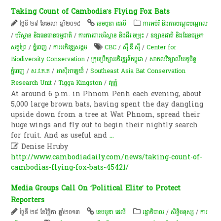
Taking Count of Cambodia’s Flying Fox Bats
ថ្ងៃទី ២៩ ខែមេសា ឆ្នាំ២០១៥
ខេមបូឌា ដេលី
ការអប់រំ និងការបណ្តុះបណ្តាល
/
បរិស្ថាន និងធនធានធម្មជាតិ
/
ការការពារបរិស្ថាន និងជីវៈចម្រុះ
/
ឧទ្យានជាតិ និងដែនជម្រក
សត្វព្រៃ
/
ភ្នំពេញ
/
ការ​អភិវឌ្ឍ​សង្គម
CBC
/
ស៊ី.ឌី.ស៊ី
/
Center for
Biodiversity Conservation
/
ក្រុមប្រឹក្សាអភិវឌ្ឍន៍កម្ពុជា
/
សាកលវិទ្យាល័យភូមិន្ទ
ភ្នំពេញ
/
ស.វ.ភ.ភ
/
អាស៊ីអាគ្នេយ៏
/
Southeast Asia Bat Conservation
Research Unit
/
Tigga Kingston
/
​វត្ត​ភ្នំ
At around 6 p.m. in Phnom Penh each evening, about
5,000 large brown bats, having spent the day dangling
upside down from a tree at Wat Phnom, spread their
huge wings and fly out to begin their nightly search
for fruit. And as useful and
...

Denise Hruby
http://www.cambodiadaily.com/news/taking-count-of-
cambodias-flying-fox-bats-45421/
Media Groups Call On ‘Political Elite’ to Protect
Reporters
ថ្ងៃទី ២៨ ខែវិច្ឆិកា ឆ្នាំ២០១៣
ខេមបូឌា ដេលី
រដ្ឋាភិបាល
/
សិទ្ធិមនុស្ស
/
ការ​