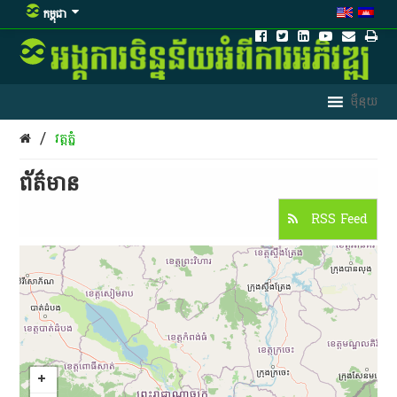
កម្ពុជា
/
​វត្ត​ភ្នំ
ព័ត៌មាន​
RSS Feed