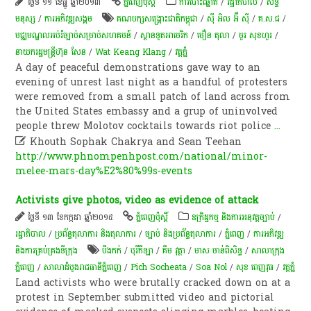
ថ្ងៃទី ១១ ខែធ្នូ ឆ្នាំ២០១៣
ភ្នំពេញប៉ុស្តិ៍
ការបោះឆ្នោត
/
រដ្ឋាភិបាល
/
សិទ្ធិ
មនុស្ស
/
ការ​អភិវឌ្ឍ​សង្គម
គណបក្សសង្គ្រោះជាតិកម្ពុជា
/
ស៊ី អិល អ៊ី ស៊ី
/
គ.ស.ជ
/
មជ្ឈមណ្ឌល​អប់រំ​ច្បាប់​សម្រាប់​សហគមន៍​
/
ស្ថានទូតអាមេរិក
/
មឿន តុលា
/
មួរ សុខហួរ
/
នាយករដ្ឋមន្ត្រីហ៊ុន សែន
/
Wat Keang Klang
/
​វត្ត​ភ្នំ
A day of peaceful demonstrations gave way to an
evening of unrest last night as a handful of protesters
were removed from a small patch of land across from
the United States embassy and a grup of uninvolved
people threw Molotov cocktails towards riot police
...

Khouth Sophak Chakrya and Sean Teehan
http://www.phnompenhpost.com/national/minor-
melee-mars-day%E2%80%99s-events
Activists give photos, video as evidence of attack
ថ្ងៃទី ១៣ ខែកក្កដា ឆ្នាំ២០១៥
ភ្នំពេញប៉ុស្តិ៍
ឧក្រិដ្ឋកម្ម និងការអនុវត្តច្បាប់
/
រដ្ឋាភិបាល
/
ប្រព័ន្ធតុលាការ និងតុលាការ
/
ច្បាប់ និងប្រព័ន្ធតុលាការ
/
ភ្នំពេញ
/
ការអភិវឌ្ឍ
និងការគ្រប់គ្រងទីក្រុង
បឹងកក់
/
បុរីកីឡា
/
គឹម វុត្ថា
/
មាស​ ចាន់ពិសិទ្ធ
/
សាលាក្រុង
ភ្នំពេញ
/
សាលាដំបូងរាជធានីភ្នំពេញ
/
Pich Socheata
/
Soa Nol
/
សុខ ពេញវុធ
/
​វត្ត​ភ្នំ
Land activists who were brutally cracked down on at a
protest in September submitted video and pictorial