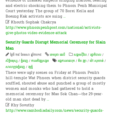
evidence of masked suspects slinging marbles, beating
and electric shocking them to Phnom Penh Municipal
Court yesterday. The group of 70 Borei Keila and
Boeung Kak activists are suing
...

Khouth Sophak Chakrya
http://www.phnompenhpost.com/national/activists-
give-photos-video-evidence-attack
Security Guards Disrupt Memorial Ceremony for Slain
Man
ថ្ងៃទី ២៩ ខែមេសា ឆ្នាំ២០១៥
ខេមបូឌា ដេលី
សង្គមស៊ីវិល
/
រដ្ឋាភិបាល
/
សិទ្ធិមនុស្ស
/
ភ្នំពេញ
/
ការ​អភិវឌ្ឍ​សង្គម
អង្គការអាដហុក
/
គឹម វុត្ថា
/
ម៉ៅ សុខចាន់
/
សាលាក្រុងភ្នំពេញ
/
​វត្ត​ភ្នំ
There were ugly scenes on Friday at Phnom Penh’s
hill-temple Wat Phnom when district security guards
scuffled, shouted abuse and punched a group of mostly
women and monks who had gathered to hold a
memorial ceremony for Mao Sok Chan—the 29-year-
old man shot dead by
...

Khy Sovuthy
http://www.cambodiadaily.com/news/security-guards-