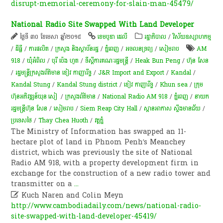
disrupt-memorial-ceremony-for-slain-man-45479/
National Radio Site Swapped With Land Developer
ថ្ងៃទី ៣០ ខែមេសា ឆ្នាំ២០១៥
ខេមបូឌា ដេលី
រដ្ឋាភិបាល
/
វិស័យឧស្សាហកម្ម
/
ដីធ្លី
/
ការផលិត​
/
ក្រសួង និងស្ថាប័នរដ្ឋ
/
ភ្នំពេញ
/
​អចលនទ្រព្យ​
/
សៀមរាប
AM
918
/
ឃុំ​អំពិល
/
បុរី ប៉េង ហួត
/
ទីស្តីការគណៈរដ្ឋមន្រ្តី
/
Heak Bun Peng
/
ហ៊ុន សែន
/
រដ្ឋមន្រ្តីក្រសួងព័ត៌មាន ខៀវ កាញារីទ្ធ
/
J&R Import and Export
/
Kandal
/
Kandal Stung
/
Kandal Stung district
/
ខៀវ កាញារីទ្ធ
/
Khun sea
/
ក្រុម​
ហ៊ុន​​អ​ភិ​វឌ្ឍ​ន៍ឃុ​ន​ សៀ ​​​
/
ក្រសួងព័ត៌មាន
/
National Radio AM 918
/
ភ្នំពេញ
/
នាយក
រដ្ឋមន្ត្រីហ៊ុន សែន
/
សៀមរាប
/
Siem Reap City Hall
/
ស្ពាន​អាកាស ស្ទឹង​មាន​ជ័យ
/
ប្រទេសថៃ
/
Thay Chea Huoth
/
​វត្ត​ភ្នំ
The Ministry of Information has swapped an 11-
hectare plot of land in Phnom Penh’s Meanchey
district, which was previously the site of National
Radio AM 918, with a property development firm in
exchange for the construction of a new radio tower and
transmitter on a
...

Kuch Naren and Colin Meyn
http://www.cambodiadaily.com/news/national-radio-
site-swapped-with-land-developer-45419/