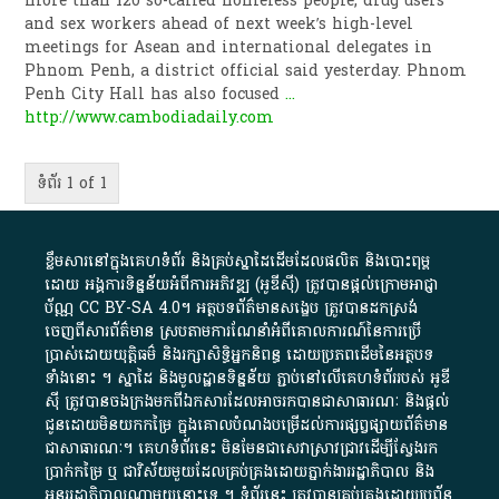
more than 120 so-called homeless people, drug users
and sex workers ahead of next week’s high-level
meetings for Asean and international delegates in
Phnom Penh, a district official said yesterday. Phnom
Penh City Hall has also focused
...
http://www.cambodiadaily.com
ទំព័រ 1 of 1
ខ្លឹមសារ​នៅ​ក្នុង​គេហទំព័រ និង​គ្រប់​ស្នា​ដៃ​ដើម​ដែល​ផលិត​ និង​បោះពុម្ព​
ដោយ​ អង្គការ​ទិន្នន័យ​អំពី​ការអភិវឌ្ឍ​​ (អូ​ឌី​ស៊ី)​ ត្រូវ​បាន​ផ្តល់​ក្រោម​អាជ្ញា
ប័ណ្ណ​
CC BY-SA 4.0
។​ អត្ថបទ​ព័ត៌មាន​សង្ខេប​ ត្រូវ​បាន​ដកស្រង់​
ចេញពី​សារព័ត៌មាន ស្របតាមការ​ណែនាំ​អំពី​គោលការណ៍​នៃ​ការ​ប្រើ
ប្រាស់​ដោយ​យុត្តិធម៌​ និង​រក្សាសិទ្ធិអ្នកនិពន្ធ ដោយ​ប្រភពដើម​នៃ​​អត្ថបទ
ទាំង​នោះ​ ។​ ស្នាដៃ​ និង​មូលដ្ឋាន​ទិន្នន័យ ​ភ្ជាប់​នៅ​លើ​គេហទំព័រ​របស់​ អូ​ឌី​
ស៊ី​ ត្រូវ​បាន​ចងក្រង​មក​ពី​ឯកសារ​ដែល​អាច​រក​បានជា​សាធារណៈ​ និង​ផ្តល់​
ជូន​ដោយ​មិន​យក​កម្រៃ​ ក្នុង​គោលបំណង​បម្រើ​ដល់ការ​ផ្សព្វផ្សាយ​ព័ត៌មាន​
ជា​សាធារណៈ​។​ គេហទំព័រ​នេះ​ មិនមែន​ជា​សេវា​ស្រាវជ្រាវ​ដើម្បី​ស្វែងរក
ប្រាក់​កម្រៃ​ ឬ​ ជា​វិស័យ​មួយ​ដែល​គ្រប់គ្រង​ដោយ​ភ្នាក់ងារ​រដ្ឋាភិបាល​ និង ​
អន្តររដ្ឋាភិបាល​ណាមួយ​នោះ​ទេ ​។​ ទំព័រ​នេះ​ ត្រូវ​បាន​គ្រប់គ្រង​ដោយ​ប្រព័ន្ធ​