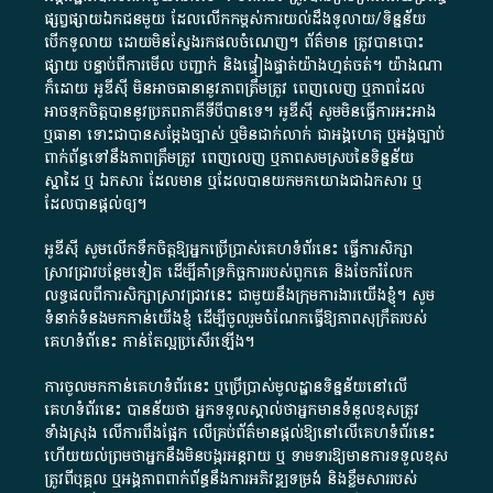
ផ្សព្វផ្សាយ​ឯកជន​មួយ​ ដែល​លើកកម្ពស់​ការ​យល់​ដឹង​ទូលាយ​/​ទិន្នន័យ​
បើក​ទូលាយ​ ដោយ​មិនស្វែង​រក​ផល​ចំណេញ​។​ ព័ត៌មាន​ ត្រូវ​បាន​បោះ
ផ្សាយ​ បន្ទាប់​ពី​ការ​មើល​ បញ្ជាក់​ និង​ផ្ទៀងផ្ទាត់​យ៉ាង​ហ្មត់ចត់​។​ យ៉ាងណា​
ក៏​ដោយ​ អូ​ឌី​ស៊ី​ មិន​អាច​ធានា​នូវ​ភាព​ត្រឹមត្រូវ​ ពេញលេញ​ ឬ​ភាព​ដែល​
អាច​ទុកចិត្ត​បាននូវ​ប្រភព​ភាគី​ទី​បី​បាន​ទេ​។​ អូ​ឌី​ស៊ី​ សូម​មិន​ធ្វើការ​អះអាង​
ឬ​ធានា​ ទោះជា​បាន​សម្តែង​ច្បាស់​ ឬ​មិន​ជាក់លាក់​ ជា​អង្គហេតុ​ ឬ​អង្គច្បាប់​
ពាក់ព័ន្ធ​ទៅ​នឹង​ភាព​ត្រឹមត្រូវ​ ពេញលេញ​ ឬ​ភាព​សម​ស្រប​នៃ​ទិន្នន័យ​
ស្នាដៃ​ ឬ​ ឯកសារ​ ដែល​មាន​ ឬ​ដែល​បាន​យក​មក​យោង​ជា​ឯកសារ​ ឬ​
ដែល​បាន​ផ្តល់​ឲ្យ​។
អូឌីស៊ី សូមលើកទឹកចិត្តឱ្យអ្នកប្រើប្រាស់គេហទំព័រនេះ ធ្វើការសិក្សា
ស្រាវជ្រាវបន្ថែមទៀត ដើម្បីគាំទ្រកិច្ចការ​របស់ពួកគេ និងចែករំលែក
លទ្ធផលពីការសិក្សាស្រាវជ្រាវនេះ ជាមួយនឹងក្រុមការងារយើងខ្ញុំ។ សូម
ទំនាក់ទំនងមកកាន់យើងខ្ញុំ
ដើម្បីចូលរួមចំណែកធ្វើឱ្យភាពសុក្រឹតរបស់
គេហទំព័នេះ កាន់តែល្អប្រសើរឡើង។
ការចូលមកកាន់គេហទំព័រនេះ ឬប្រើប្រាស់មូលដ្ឋានទិន្នន័យនៅលើ
គេហទំព័រនេះ បានន័យថា អ្នកទទួលស្គាល់ថាអ្នកមានទំនួលខុសត្រូវ
ទាំងស្រុង លើការពឹងផ្អែក លើគ្រប់ព័ត៌មានផ្តល់ឱ្យនៅលើគេហទំព័រនេះ
ហើយយល់ព្រមថាអ្នកនឹងមិនបង្ករអន្តរាយ ឬ ទាមទារ​ឱ្យមានការទទួលខុស​
ត្រូវពីបុគ្គល ឬអង្គភាពពាក់ព័ន្ធនឹងការអភិវឌ្ឍទម្រង់ និងខ្លឹមសាររបស់