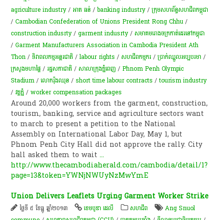
agriculture industry
/
អាត ធន់
/
banking industry
/
ក្រុម​សហព័ន្ធ​សហជីព​កម្ពុជា​
/
Cambodian Confederation of Unions President Rong Chhu
/
construction indusrty
/
garment indusrty
/
សមាគមរោងចក្រកាត់ដេរនៅកម្ពុជា
/
Garment Manufacturers Association in Cambodia President Ath
Thon
/
ទិវាពលកម្មអន្តរជាតិ
/
labour rights
/
​សហជីព​កម្មករ​
/
ប្រាក់​ឈ្នួល​អប្បបរមា
/
ក្រសួងមហាផ្ទៃ
/
រដ្ឋសភា​ជាតិ
/
សាលាក្រុងភ្នំពេញ
/
Phnom Penh Olympic
Stadium
/
លោករ៉ុងឈុន
/
short time labour contracts
/
tourism industry
/
​វត្ត​ភ្នំ
/
worker compensation packages
Around 20,000 workers from the garment, construction,
tourism, banking, service and agriculture sectors want
to march to present a petition to the National
Assembly on International Labor Day, May 1, but
Phnom Penh City Hall did not approve the rally. City
hall asked them to wait
...
http://www.thecambodiaherald.com/cambodia/detail/1?
page=13&token=YWNjNWUyNzMwYmE
Union Delivers Leaflets Urging Garment Worker Strike
ថ្ងៃទី ៥ ខែធ្នូ ឆ្នាំ២០១៣
ខេមបូឌា ដេលី
សហជីព
Ang Snuol
commune
/
សហភាពសហជីពកម្ពុជា (CCU)
/
បាតុកម្មប្រឆាំង
/
ទីលានប្រជាធិបតេយ្យ
/