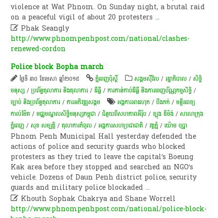
violence at Wat Phnom. On Sunday night, a brutal raid
on a peaceful vigil of about 20 protesters
...

Phak Seangly
http://www.phnompenhpost.com/national/clashes-
renewed-cordon
Police block Bopha march
ថ្ងៃទី ៣០ ខែមេសា ឆ្នាំ២០១៥
ភ្នំពេញប៉ុស្តិ៍
សង្គមស៊ីវិល
/
រដ្ឋាភិបាល
/
សិទ្ធិ
មនុស្ស
/
ប្រព័ន្ធតុលាការ និងតុលាការ
/
ដីធ្លី
/
ការកាន់កាប់​ដីធ្លី និង​ការចេញ​ប័ណ្ណកម្មសិទ្ធិ​
/
ច្បាប់ និងប្រព័ន្ធតុលាការ
/
ការ​អភិវឌ្ឍ​សង្គម
អង្គការអាដហុក
/
បឹងកក់
/
មន្ទីរពេទ្យ​
កាល់ម៉ែត​
/
មជ្ឈមណ្ឌល​សិទ្ធិ​មនុស្ស​កម្ពុជា
/
ជំនួយពីសហភាពអឺរ៉ុប
/
ឡុង ឌីម៉ង់
/
សាលាក្រុង
ភ្នំពេញ
/
សុខ សម្បតិ្ត
/
តុលាការកំពូល
/
អង្គការសហប្រជាជាតិ
/
​វត្ត​ភ្នំ
/
យ៉ោម បុប្ផា
Phnom Penh Municipal Hall yesterday defended the
actions of police and security guards who blocked
protesters as they tried to leave the capital’s Boeung
Kak area before they stopped and searched an NGO’s
vehicle. Dozens of Daun Penh district police, security
guards and military police blockaded
...

Khouth Sophak Chakrya and Shane Worrell
http://www.phnompenhpost.com/national/police-block-