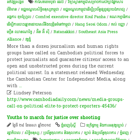
អភិវឌ្ឍ​សង្គម
កាសែតខេមបូឌា ដេលី
/
វិទ្យាស្ថាន​កម្ពុជា​សម្រាប់​ការ​សិក្សា​ផ្នែកសារ​​
ព័ត៌មាន​
/
មជ្ឈមណ្ឌលសិទ្ធិមនុស្សកម្ពុជា
/
មជ្ឈ​មណ្ឌល​កម្ពុជា​ដើម្បី​ប្រព័ន្ធផ្សព្វ​ផ្សាយ​ឯក​រាជ្យ
/
អង្គការ ខុមហ្វ្រែល
/
Comfrel executive director Koul Panha
/
គណៈកម្មាធិការ
ដើម្បីការបោះឆ្នោតដោយសេរីនិងយុត្តិធម៌នៅកម្ពុជា
/
Hang Serei Odom
/
គល់ បញ្ញា
/
មឿន ឈានណារិទ្ធ
/
អ៊ិន អ៊ី ស៊ី
/
Ratanakkiri
/
Southeast Asia Press
Alliance
/
​វត្ត​ភ្នំ
More than a dozen journalism and hu­man rights
groups have called on Cambodia’s political forces to
protect journalists and guarantee citizens’ access to an
open and unobstructed press during the current
political unrest. In a statement released Wednesday,
the Cambodian Center for Independent Media, along
with
...

Lindsey Peterson
http://www.cambodiadaily.com/news/media-groups-
call-on-political-elite-to-protect-reporters-45436/
Youths to march for justice over shooting
ថ្ងៃទី ២៩ ខែមេសា ឆ្នាំ២០១៥
ភ្នំពេញប៉ុស្តិ៍
ឧក្រិដ្ឋកម្ម និងការអនុវត្តច្បាប់
/
រដ្ឋាភិបាល
/
សិទ្ធិមនុស្ស
/
ប្រព័ន្ធតុលាការ និងតុលាការ
/
ច្បាប់ និងប្រព័ន្ធតុលាការ
/
ភ្នំពេញ
/