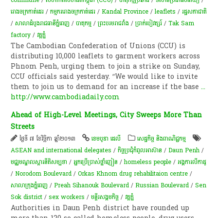
រោងចក្រកាត់ដេរ
/
កម្មករ​រោងចក្រ​កាត់ដេរ​
/
Kandal Province
/
leaflets
/
រដ្ឋសភា​ជាតិ
/
សាលាដំបូងរាជធានីភ្នំពេញ
/
បាតុកម្ម
/
ព្រះ​បរម​រាជវាំង​
/
ប្រាក់បៀវត្សរ៍
/
Tak Sam
factory
/
​វត្ត​ភ្នំ
The Cambodian Confederation of Unions (CCU) is
distributing 10,000 leaflets to garment workers across
Phnom Penh, urging them to join a strike on Sunday,
CCU officials said yesterday. “We would like to invite
them to join us to demand for an increase if the base
...
http://www.cambodiadaily.com
Ahead of High-Level Meetings, City Sweeps More Than
Streets
ថ្ងៃទី ៧ ខែវិច្ឆិកា ឆ្នាំ២០១៣
ខេមបូឌា ដេលី
សេដ្ឋកិច្ច និងពាណិជ្ជកម្ម
ASEAN and international delegates
/
កិច្ចប្រជុំកំពូលអាស៊ាន
/
Daun Penh
/
មជ្ឈមណ្ឌលស្តារនីតិសម្បទា
/
​អ្នក​ប្រើប្រាស់​ថ្នាំ​ញៀន
/
homeless people
/
អង្គការលីកាដូ
/
Norodom Boulevard
/
Orkas Khnom drug rehabilitaion centre
/
សាលាក្រុងភ្នំពេញ
/
Preah Sihanouk Boulevard
/
Russian Boulevard
/
Sen
Sok district
/
sex workers
/
មន្ទីរ​សង្គមកិច្ច
/
​វត្ត​ភ្នំ
Authorities in Daun Penh district have rounded up