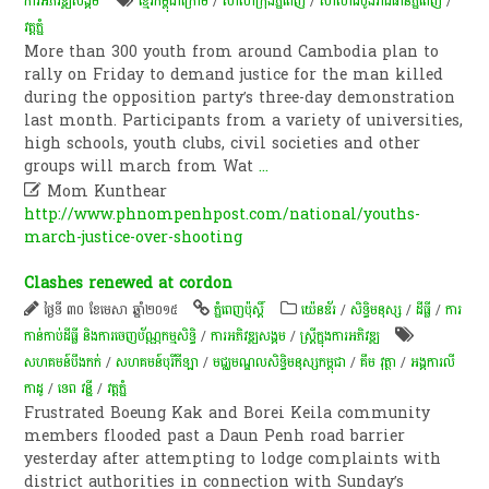
ការ​អភិវឌ្ឍ​សង្គម
ខ្មែរកម្ពុជាក្រោម
/
សាលាក្រុងភ្នំពេញ
/
សាលាដំបូងរាជធានីភ្នំពេញ
/
វត្ត​ភ្នំ
More than 300 youth from around Cambodia plan to
rally on Friday to demand justice for the man killed
during the opposition party’s three-day demonstration
last month. Participants from a variety of universities,
high schools, youth clubs, civil societies and other
groups will march from Wat
...

Mom Kunthear
http://www.phnompenhpost.com/national/youths-
march-justice-over-shooting
Clashes renewed at cordon
ថ្ងៃទី ៣០ ខែមេសា ឆ្នាំ២០១៥
ភ្នំពេញប៉ុស្តិ៍
យ៉េនឌ័រ
/
សិទ្ធិមនុស្ស
/
ដីធ្លី
/
ការ
កាន់កាប់​ដីធ្លី និង​ការចេញ​ប័ណ្ណកម្មសិទ្ធិ​
/
ការ​អភិវឌ្ឍ​សង្គម
/
ស្ត្រីក្នុងការអភិវឌ្ឍ
សហគមន៍បឹងកក់
/
សហគមន៍បុរីកីឡា
/
មជ្ឈមណ្ឌល​សិទ្ធិ​មនុស្ស​កម្ពុជា
/
គឹម វុត្ថា
/
អង្គការលី
កាដូ
/
ទេព វន្នី
/
​វត្ត​ភ្នំ
Frustrated Boeung Kak and Borei Keila community
members flooded past a Daun Penh road barrier
yesterday after attempting to lodge complaints with
district authorities in connection with Sunday’s