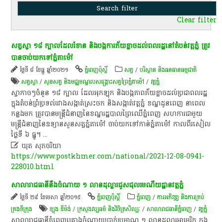
Clear filter
សត្វស្វា​ ១៨ ​ក្បាល​ដែល​រំខាន​ និង​បង្ក​ការភ័យខ្លាច​ដល់​ពលរដ្ឋ​នៅ​តំបន់​វត្តភ្នំ ​ត្រូវ
បាន​ចាប់​យកទៅ​ភ្នំ​តាម៉ៅ
ថ្ងៃទី ៨ ខែធ្នូ ឆ្នាំ២០២១
ភ្នំពេញប៉ុស្តិ៍
សត្វ
/
បរិស្ថាន និងធនធានធម្មជាតិ
សត្វ​ស្វា​
/
សួនសត្វ និងមជ្ឈមណ្ឌលសង្គ្រោះសត្វព្រៃភ្នំតាម៉ៅ
/
​វត្ត​ភ្នំ
ស្វា​កាចៗ​ចំនួន​ ១៨ ​ក្បាល ដែល​អុកឡុក​ និង​បង្ក​ភាពភ័យខ្លាច​ដល់​ប្រជាពលរដ្ឋ​
ក្នុង​តំបន់​ព្រំប្រទល់​រវាង​សង្កាត់​ស្រះចក និង​សង្កាត់​វត្តភ្នំ ខណ្ឌ​ដូនពេញ នាពេល​
កន្លងមក ត្រូវ​បាន​មន្ត្រី​ជំនាញ​នៃ​ខណ្ឌ​រដ្ឋបាល​ព្រៃឈើ​ភ្នំពេញ សហការ​ជាមួយ​
មន្ត្រី​ជំនាញ​នៃ​ឧទ្យាន​សួនសត្វ​ភ្នំ​តាម៉ៅ ចាប់យក​ទៅកាន់​ភ្នំ​តាម៉ៅ កាលពី​រសៀល​
ថ្ងៃទី​ ៦ ធ្នូ​។
...

ឃុត សុភចរិយា
https://www.postkhmer.com/national/2021-12-08-0941-
228010.html
សាលា​រាជធានី​នឹង​ចំណាយ ១ លាន​ដុល្លារ​ជួសជុល​រមណីយដ្ឋាន​វត្ត​ភ្នំ
ថ្ងៃទី ២៩ ខែមេសា ឆ្នាំ២០១៥
ភ្នំពេញប៉ុស្តិ៍
ភ្នំពេញ
/
ការអភិវឌ្ឍ និងការគ្រប់
គ្រងទីក្រុង
ឡុង ឌីម៉ង់
/
ក្រសួងវប្បធម៌ និងវិចិត្រសិល្បៈ
/
សាលារាជធានីភ្នំពេញ
/
​វត្ត​ភ្នំ
សាលា​រាជធានី​ភ្នំពេញ​គ្រោង​ចំណាយ​ប្រាក់​ប្រមាណ ១ លាន​ដុល្លារ​អាមេរិក ក្នុង​