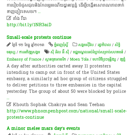
ការ​រៀបចំ​ជួសជុល​និង​កែលម្អ​រមណីយដ្ឋាន​វត្ត​ភ្នំ ដើម្បី​បង្កើន​សោភណភាព​ទាក់​
ទាញ​ភ្ញៀវ​ទេសចរ។
...

តាំង វីដា
http://bit.ly/1NR3aiD
Small-scale protests continue
ថ្ងៃទី ១២ ខែធ្នូ ឆ្នាំ២០១៣
ភ្នំពេញប៉ុស្តិ៍
សង្គមស៊ីវិល
/
រដ្ឋាភិបាល
/
សិទ្ធិ
មនុស្ស
/
ការ​អភិវឌ្ឍ​សង្គម
ស៊ី អិល អ៊ី ស៊ី
/
មជ្ឈមណ្ឌល​អប់រំ​ច្បាប់​សម្រាប់​សហគមន៍​
/
Embassy of France
/
ស្ថានទូតអាមេរិក
/
Moen Tola
/
មហាវិថីព្រះមុន្នីវង្ស
/
​វត្ត​ភ្នំ
A day after authorities carted away 11 protesters
intending to camp out in front of the United States
embassy, a similarly ad hoc group of citizens struggled
to deliver petitions to three embassies in the capital
yesterday. The group of about 50 were blocked by police
...

Khouth Sophak Chakrya and Sean Teehan
http://www.phnompenhpost.com/national/small-scale-
protests-continue
A minor melee mars day’s events