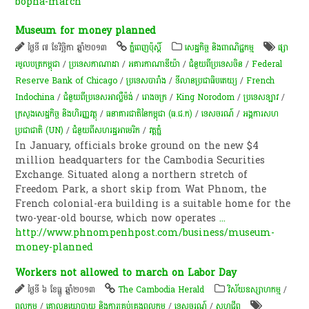
bopha-march
Museum for money planned
ថ្ងៃទី ៧ ខែវិច្ឆិកា ឆ្នាំ២០១៣
ភ្នំពេញប៉ុស្តិ៍
សេដ្ឋកិច្ច និងពាណិជ្ជកម្ម
ផ្សា
រមូលបត្រកម្ពុជា
/
ប្រទេសកាណាដា
/
អគារកាណាឌីយ៉ា
/
ជំនួយពីប្រទេសចិន
/
Federal
Reserve Bank of Chicago
/
ប្រទេសបារាំង
/
ទីលានប្រជាធិបតេយ្យ
/
French
Indochina
/
ជំនួយពីប្រទេសអាល្លឺម៉ង់
/
​រោងចក្រ
/
King Norodom
/
ប្រទេសឡាវ
/
ក្រសួងសេដ្ឋកិច្ច និងហិរញ្ញវត្ថុ
/
ធនាគារ​ជាតិ​នៃ​កម្ពុជា (ធ.ជ.ក)
/
ទេសចរណ៍
/
​អង្គការ​សហ
ប្រជាជាតិ​ (UN)
/
ជំនួយពីសហរដ្ឋអាមេរិក
/
​វត្ត​ភ្នំ
In January, officials broke ground on the new $4
million headquarters for the Cambodia Securities
Exchange. Situated along a northern stretch of
Freedom Park, a short skip from Wat Phnom, the
French colonial-era building is a suitable home for the
two-year-old bourse, which now operates
...
http://www.phnompenhpost.com/business/museum-
money-planned
Workers not allowed to march on Labor Day
ថ្ងៃទី ៦ ខែធ្នូ ឆ្នាំ២០១៣
The Cambodia Herald
វិស័យឧស្សាហកម្ម
/
ពល​កម្ម
/
គោលនយោបាយ និងការគ្រប់គ្រងពលកម្ម
/
ទេសចរណ៍
/
សហជីព