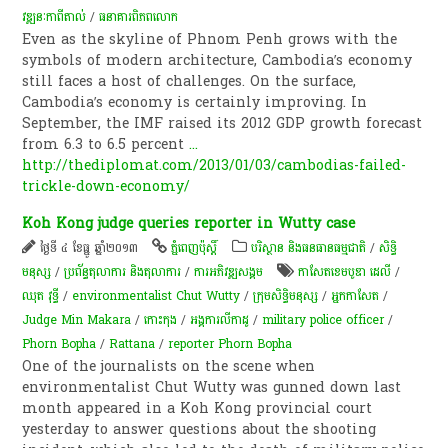
វឌ្ឍនៈកាពីតាល់
/
ធនាគារពិភពលោក
Even as the skyline of Phnom Penh grows with the
symbols of modern architecture, Cambodia’s economy
still faces a host of challenges. On the surface,
Cambodia’s economy is certainly improving. In
September, the IMF raised its 2012 GDP growth forecast
from 6.3 to 6.5 percent
...
http://thediplomat.com/2013/01/03/cambodias-failed-
trickle-down-economy/
Koh Kong judge queries reporter in Wutty case
ថ្ងៃទី ៤ ខែធ្នូ ឆ្នាំ២០១៣
ភ្នំពេញប៉ុស្តិ៍
បរិស្ថាន និងធនធានធម្មជាតិ
/
សិទ្ធិ
មនុស្ស
/
ប្រព័ន្ធតុលាការ និងតុលាការ
/
ការ​អភិវឌ្ឍ​សង្គម
កាសែតខេមបូឌា ដេលី
/
ឈុត វុទ្ធី
/
environmentalist Chut Wutty
/
ក្រុមសិទ្ធិមនុស្ស
/
អ្នកកាសែត​
/
Judge Min Makara
/
កោះកុង
/
អង្គការលីកាដូ
/
military police officer
/
Phorn Bopha
/
Rattana
/
reporter Phorn Bopha
One of the journalists on the scene when
environmentalist Chut Wutty was gunned down last
month appeared in a Koh Kong provincial court
yesterday to answer questions about the shooting