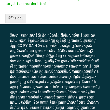
target-for-murder.html
ទំព័រ 1 of 1
ខ្លឹមសារ​នៅ​ក្នុង​គេហទំព័រ និង​គ្រប់​ស្នា​ដៃ​ដើម​ដែល​ផលិត​ និង​បោះពុម្ព​
ដោយ​ អង្គការ​ទិន្នន័យ​អំពី​ការអភិវឌ្ឍ​​ (អូ​ឌី​ស៊ី)​ ត្រូវ​បាន​ផ្តល់​ក្រោម​អាជ្ញា
ប័ណ្ណ​
CC BY-SA 4.0
។​ អត្ថបទ​ព័ត៌មាន​សង្ខេប​ ត្រូវ​បាន​ដកស្រង់​
ចេញពី​សារព័ត៌មាន ស្របតាមការ​ណែនាំ​អំពី​គោលការណ៍​នៃ​ការ​ប្រើ
ប្រាស់​ដោយ​យុត្តិធម៌​ និង​រក្សាសិទ្ធិអ្នកនិពន្ធ ដោយ​ប្រភពដើម​នៃ​​អត្ថបទ
ទាំង​នោះ​ ។​ ស្នាដៃ​ និង​មូលដ្ឋាន​ទិន្នន័យ ​ភ្ជាប់​នៅ​លើ​គេហទំព័រ​របស់​ អូ​ឌី​
ស៊ី​ ត្រូវ​បាន​ចងក្រង​មក​ពី​ឯកសារ​ដែល​អាច​រក​បានជា​សាធារណៈ​ និង​ផ្តល់​
ជូន​ដោយ​មិន​យក​កម្រៃ​ ក្នុង​គោលបំណង​បម្រើ​ដល់ការ​ផ្សព្វផ្សាយ​ព័ត៌មាន​
ជា​សាធារណៈ​។​ គេហទំព័រ​នេះ​ មិនមែន​ជា​សេវា​ស្រាវជ្រាវ​ដើម្បី​ស្វែងរក
ប្រាក់​កម្រៃ​ ឬ​ ជា​វិស័យ​មួយ​ដែល​គ្រប់គ្រង​ដោយ​ភ្នាក់ងារ​រដ្ឋាភិបាល​ និង ​
អន្តររដ្ឋាភិបាល​ណាមួយ​នោះ​ទេ ​។​ ទំព័រ​នេះ​ ត្រូវ​បាន​គ្រប់គ្រង​ដោយ​ប្រព័ន្ធ​
ផ្សព្វផ្សាយ​ឯកជន​មួយ​ ដែល​លើកកម្ពស់​ការ​យល់​ដឹង​ទូលាយ​/​ទិន្នន័យ​
បើក​ទូលាយ​ ដោយ​មិនស្វែង​រក​ផល​ចំណេញ​។​ ព័ត៌មាន​ ត្រូវ​បាន​បោះ
ផ្សាយ​ បន្ទាប់​ពី​ការ​មើល​ បញ្ជាក់​ និង​ផ្ទៀងផ្ទាត់​យ៉ាង​ហ្មត់ចត់​។​ យ៉ាងណា​
ក៏​ដោយ​ អូ​ឌី​ស៊ី​ មិន​អាច​ធានា​នូវ​ភាព​ត្រឹមត្រូវ​ ពេញលេញ​ ឬ​ភាព​ដែល​