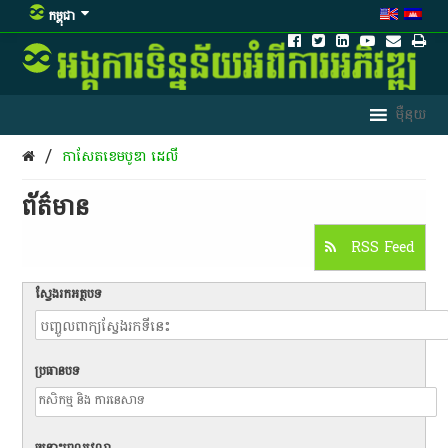
កម្ពុជា
/
កាសែតខេមបូឌា ដេលី
ព័ត៌មាន​
RSS Feed
ស្វែងរកអត្ថបទ
ប្រធានបទ
ចន្លោះពេលវេលា