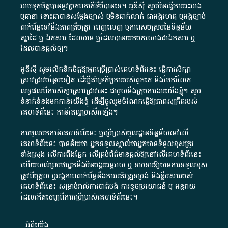
អាច​ទុកចិត្ត​បាននូវ​ប្រភព​ភាគី​ទី​បី​បាន​ទេ​។​ អូ​ឌី​ស៊ី​ សូម​មិន​ធ្វើការ​អះអាង​
ឬ​ធានា​ ទោះជា​បាន​សម្តែង​ច្បាស់​ ឬ​មិន​ជាក់លាក់​ ជា​អង្គហេតុ​ ឬ​អង្គច្បាប់​
ពាក់ព័ន្ធ​ទៅ​នឹង​ភាព​ត្រឹមត្រូវ​ ពេញលេញ​ ឬ​ភាព​សម​ស្រប​នៃ​ទិន្នន័យ​
ស្នាដៃ​ ឬ​ ឯកសារ​ ដែល​មាន​ ឬ​ដែល​បាន​យក​មក​យោង​ជា​ឯកសារ​ ឬ​
ដែល​បាន​ផ្តល់​ឲ្យ​។
អូឌីស៊ី សូមលើកទឹកចិត្តឱ្យអ្នកប្រើប្រាស់គេហទំព័រនេះ ធ្វើការសិក្សា
ស្រាវជ្រាវបន្ថែមទៀត ដើម្បីគាំទ្រកិច្ចការ​របស់ពួកគេ និងចែករំលែក
លទ្ធផលពីការសិក្សាស្រាវជ្រាវនេះ ជាមួយនឹងក្រុមការងារយើងខ្ញុំ។ សូម
ទំនាក់ទំនងមកកាន់យើងខ្ញុំ
ដើម្បីចូលរួមចំណែកធ្វើឱ្យភាពសុក្រឹតរបស់
គេហទំព័នេះ កាន់តែល្អប្រសើរឡើង។
ការចូលមកកាន់គេហទំព័រនេះ ឬប្រើប្រាស់មូលដ្ឋានទិន្នន័យនៅលើ
គេហទំព័រនេះ បានន័យថា អ្នកទទួលស្គាល់ថាអ្នកមានទំនួលខុសត្រូវ
ទាំងស្រុង លើការពឹងផ្អែក លើគ្រប់ព័ត៌មានផ្តល់ឱ្យនៅលើគេហទំព័រនេះ
ហើយយល់ព្រមថាអ្នកនឹងមិនបង្ករអន្តរាយ ឬ ទាមទារ​ឱ្យមានការទទួលខុស​
ត្រូវពីបុគ្គល ឬអង្គភាពពាក់ព័ន្ធនឹងការអភិវឌ្ឍទម្រង់ និងខ្លឹមសាររបស់
គេហទំព័រនេះ សម្រាប់រាល់ការបាត់បង់ ការខូចប្រយោជន៍ ឬ អន្តរាយ
ដែលកើតចេញពីការប្រើប្រាស់គេហទំព័រនេះ។
អំពី​យើង​