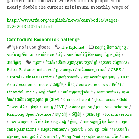
garment and footwear workers unions proposed to
nearly double the current minimum monthly wage of
...
http://www.rfa.org/english/news/cambodia/wages-
02262013140215.html
Cambodia’s Economic Challenge
ថ្ងៃទី ៣០ ខែមេសា ឆ្នាំ២០១៥
The Diplomat
សេដ្ឋកិច្ច និងពាណិជ្ជកម្ម
/
ការនាំចេញ/នីហរណ
/
ការវិនិយោគ
/
ដីធ្លី
/
ការកាន់កាប់​ដីធ្លី និង​ការចេញ​ប័ណ្ណកម្មសិទ្ធិ​
/
ពាណិជ្ជកម្ម
អង្គរវត្ត
/
កំណើនផលិតផលក្នុងស្រុកសរុបប្រចាំឆ្នាំ
/
ប្រទេស បង់ក្លាដេស
/
Better Factories initiative
/
ប្រទេសកម្ពុជា
/
កាសែតខេមបូឌា ដេលី
/
CBRE
/
Central Business District
/
ជំនួយពីប្រទេសចិន
/
អត្រាបទល្មើស​ព្រហ្មទណ្ឌ​
/
East
Asia
/
economic model
/
សេដ្ឋកិច្ច
/
អ៊ី យូ
/
euro zone crisis
/
កសិករ
/
Financial Crisis
/
សម្លៀកបំពាក់
/
ការ​នាំ​ចេញ​សម្លៀក​បំពាក់
/
រោងចក្រកាត់ដេរ
/
អត្រា​
កំណើន​ផលិតផល​ក្នុង​ស្រុក​សរុប​ (GDP)​
/
Gini coefficient
/
global crisis
/
Gold
Tower 42
/
ហុងកុង
/
អាយឡូ
/
IMF
/
​វិ​ស័យ​ឧស្សាហកម្ម
/
joint visa scheme
/
Kampong Speu Province
/
ជម្លោះ​ដីធ្លី
/
សិទ្ធិ​ដីធ្លី
/
ប្រទេសឡាវ
/
local investors
/
low wages
/
លី យ៉ុងផាត់
/
ទន្លេមេគង្គ
/
ភ្នំពេញ
/
នាយករដ្ឋមន្ត្រីហ៊ុន សែន
/
sugar
cane plantations
/
sugar refinery
/
ប្រទេសថៃ
/
សហរដ្ឋអាមេរិក
/
ទេសចរណ៍
/
អង្គការ​តម្លាភាព​អន្តរ​ជាតិ​
/
tycoon Ly Yong Phat
/
ក្រសួង​ការបរទេស​អាមេរិក
/
អាគារ