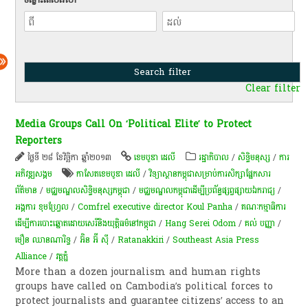
Clear filter
Media Groups Call On ‘Political Elite’ to Protect
Reporters
ថ្ងៃទី ២៨ ខែវិច្ឆិកា ឆ្នាំ២០១៣
ខេមបូឌា ដេលី
រដ្ឋាភិបាល
/
សិទ្ធិមនុស្ស
/
ការ​
អភិវឌ្ឍ​សង្គម
កាសែតខេមបូឌា ដេលី
/
វិទ្យាស្ថាន​កម្ពុជា​សម្រាប់​ការ​សិក្សា​ផ្នែកសារ​​
ព័ត៌មាន​
/
មជ្ឈមណ្ឌលសិទ្ធិមនុស្សកម្ពុជា
/
មជ្ឈ​មណ្ឌល​កម្ពុជា​ដើម្បី​ប្រព័ន្ធផ្សព្វ​ផ្សាយ​ឯក​រាជ្យ
/
អង្គការ ខុមហ្វ្រែល
/
Comfrel executive director Koul Panha
/
គណៈកម្មាធិការ
ដើម្បីការបោះឆ្នោតដោយសេរីនិងយុត្តិធម៌នៅកម្ពុជា
/
Hang Serei Odom
/
គល់ បញ្ញា
/
មឿន ឈានណារិទ្ធ
/
អ៊ិន អ៊ី ស៊ី
/
Ratanakkiri
/
Southeast Asia Press
Alliance
/
​វត្ត​ភ្នំ
More than a dozen journalism and hu­man rights
groups have called on Cambodia’s political forces to
protect journalists and guarantee citizens’ access to an