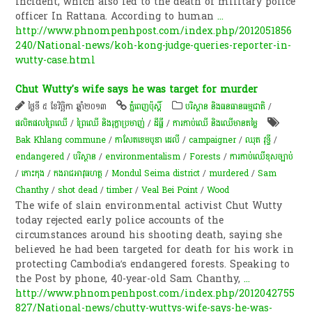
incident, which also led to the death of military police
officer In Rattana. According to human
...
http://www.phnompenhpost.com/index.php/2012051856
240/National-news/koh-kong-judge-queries-reporter-in-
wutty-case.html
Chut Wutty's wife says he was target for murder
ថ្ងៃទី ៥ ខែវិច្ឆិកា ឆ្នាំ២០១៣
ភ្នំពេញប៉ុស្តិ៍
បរិស្ថាន និងធនធានធម្មជាតិ
/
ផលិតផល​ព្រៃឈើ​
/
ព្រៃឈើ និងរុក្ខាប្រមាញ់
/
ដីធ្លី
/
ការកាប់​ឈើ និង​ឈើ​មានតម្លៃ​
Bak Khlang commune
/
កាសែតខេមបូឌា ដេលី
/
campaigner
/
ឈុត វុទ្ធី
/
endangered
/
​បរិស្ថាន
/
environmentalism
/
Forests
/
ការកាប់ឈើខុសច្បាប់
/
កោះកុង
/
កងរាជអាវុធហត្ថ
/
Mondul Seima district
/
murdered
/
Sam
Chanthy
/
shot dead
/
timber
/
Veal Bei Point
/
Wood
The wife of slain environmental activist Chut Wutty
today rejected early police accounts of the
circumstances around his shooting death, saying she
believed he had been targeted for death for his work in
protecting Cambodia’s endangered forests. Speaking to
the Post by phone, 40-year-old Sam Chanthy,
...
http://www.phnompenhpost.com/index.php/2012042755
827/National-news/chutty-wuttys-wife-says-he-was-