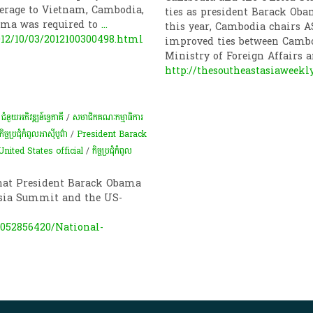
verage to Vietnam, Cambodia,
ties as president Barack Ob
ama was required to
...
this year, Cambodia chairs 
012/10/03/2012100300498.html
improved ties between Camb
Ministry of Foreign Affairs 
http://thesoutheastasiaweekl
/
ជំនួយអភិវឌ្ឍន៍ទ្វេភាគី
/
សមាជិកគណៈកម្មាធិការ
​កិច្ច​ប្រជុំ​កំពូល​អាស៊ីបូព៌ា
/
President Barack
United States official
/
​កិច្ច​ប្រជុំ​កំពូល​
that President Barack Obama
Asia Summit and the US-
052856420/National-