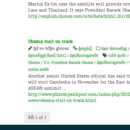
Martin Ex-Im says the satellite will provide co
Laos and Thailand. It says President Barack Ob
http://english.chosun.com/site/data/html_dir/2
Obama visit on track
ថ្ងៃទី ២១ ខែវិច្ឆិកា ឆ្នាំ២០១៣
ភ្នំពេញប៉ុស្តិ៍
ជំនួយ និងការអភិវឌ្ឍ
ជំនួយអភិវឌ្ឍន៍ ឌីអេស៊ី (DAC)
/
ជំនួយពីសហរដ្ឋអាមេរិក
បារ៉ាក់ អូបាម៉ា
/
Obama
/
U.S. President Barack Obama
/
ជំនួយពីសហរដ្ឋអាមេរិក
/
អាស៊ាន-អាមេរិក
Another senior United States official has said 
will visit Cambodia in November for the East 
ASEAN summit.
...
http://www.phnompenhpost.com/index.php/2012
news/obama-visit-on-track.html
ទំព័រ 1 of 1