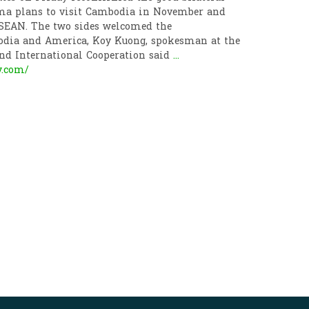
ama plans to visit Cambodia in November and
ASEAN. The two sides welcomed the
odia and America, Koy Kuong, spokesman at the
and International Cooperation said
...
y.com/