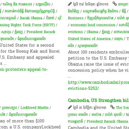
/
កសិកម្ម​ និង​ ការ​នេ​សាទ​
/
សង្គមស៊ីវិល
/
ថ្ងៃទី ២៩ ខែមិថុនា ឆ្នាំ២០១៥
ខេមបូឌា
លី
/
ការកាន់កាប់​ដីធ្លី និង​ការចេញ​ប័ណ្ណកម្មសិទ្ធិ​
/
និងទំនិញ
/
សម្បទានដីសេដ្ឋកិច្ច និងចំការ
/
ដីធ្លី
ាលា​ឧទ្ធរណ៍​
/
Barak Obama
/
បឹងកក់
/
បុរី
Business
/
កិច្ចប្រជុំកំពូលអាស៊ាន
/
បារ៉ាក់ អូ
using Rights Task Force (HRTF)
/
/
economic land concession
/
សភាអឺរ៉
រ សុខហួរ
/
ភ្នំពេញ
/
President Barack
evictions
/
Obama
/
ភ្នំពេញ
/
អាកាសយានដ្ឋ
នទូតអាមេរិក
/
ជំនួយពីសហរដ្ឋអាមេរិក
United States of America
/
បាតុករ
/
T
United States for a second
មេរិច
/
ស្ថានទូតអាមេរិក
s for the Boeng Kak and Borei
About 100 residents embroil
U.S. Embassy and appealed
petition to the U.S. Embassy
ts
...
Obama raise the issue of evic
n-protesters-appeal-to-
concession policy when he v
...
http://www.cambodiadaily.co
evictions-5252/
Cambodia, US Strengthen bila
/
ប្រទេសឡាវ
/
Lockheed Martin
/
ថ្ងៃទី ៧ ខែវិច្ឆិកា ឆ្នាំ២០១៣
The Sou
េសថៃ
/
ជំនួយពីសហរដ្ឋអាមេរិក
ប្រទេស អាមេរិក
/
អាស៊ាន
/
បារ៉ាក់ អូបាម៉ា
/
b
oan of more than $100
ការអន្តរជាតិ
/
President Barack Obama
 from a U.S. companyLockheed
Cambodia and the United Sta