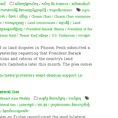
 ដេលី
​ផលិតកម្ម​ផ្នែក​កសិកម្ម​
/
កសិកម្ម​ និង​ ការ​នេ​សាទ​
/
ផលិតផលដំណាំ
/
ការកាន់កាប់​ដីធ្លី និង​ការចេញ​ប័ណ្ណកម្មសិទ្ធិ​
/
ការជួលដីសាធារណៈ
Agro-
បាម៉ា
/
បឹងកក់
/
បុរីកីឡា
/
Choam Chao
/
Choam Chao commune
ុប
/
ការបណ្តេញចេញ
/
Land concessions
/
ជម្លោះ​ដីធ្លី
/
Land
ានអន្តរជាតិភ្នំពេញ
/
President Barack Obama
/
President of the
hmar Kaul
/
Thmar Kaul village
/
U.S. Embassay
/
សហរដ្ឋអា
ed in land disputes in Phnom Penh submitted a
 yesterday requesting that President Barack
tions and reform of the country’s land
isits Cambodia later this month. The plea comes
m/news/protesters-want-obamas-support-in-
teral ties
theast Asia Weekly
សេដ្ឋកិច្ច និងពាណិជ្ជកម្ម
/
ពាណិជ្ជកម្ម
ilateral ties
/
ប្រទេសកម្ពុជា
/
កុយ គួង
/
ក្រសួងការបរទេស និងសហប្រតិបត្តិ
/
ជំនួយពីសហរដ្ឋអាមេរិក
tes on Friday reconfirmed the good bilateral