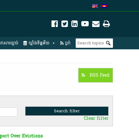
កសារច្បាប់
ឃ្លាំងទិន្នន័យ
ប្លក់
RSS Feed
Clear filter
port Over Evictions