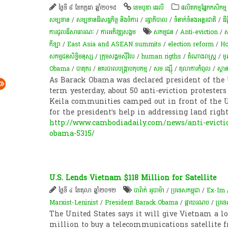
ថ្ងៃទី ៨ ខែកក្កដា ឆ្នាំ២០១៥
ខេមបូឌា ដេលី
​ផលិតកម្ម​ផ្នែក​កសិកម្ម​
សម្បទាន
/
សម្បទានដីសេដ្ឋកិច្ច និងចំការ
/
រដ្ឋាភិបាល
/
ទំនាក់ទំនងអន្តរជាតិ
/
ដីធ្
ការជួលដីសាធារណៈ
/
ការ​អភិវឌ្ឍ​សង្គម
សកម្មជន
/
Anti-eviction
/
ស
កីឡា
/
East Asia and ASEAN summits
/
election reform
/
Ho
សកម្មជនសិទ្ធិមនុស្ស
/
ក្រុម​សង្គម​ស៊ីវិល​
/
human rigths
/
តំណាងរាស្ត្រ​
/
មួ
Obama
/
បាតុករ
/
នគរបាលបង្ក្រាបកុបកម្ម
/
សម រង្ស៊ី
/
តុលាការកំពូល
/
ស្ថា
As Barack Obama was declared president of the 
term yesterday, about 50 anti-eviction protester
Keila communities camped out in front of the 
for the president’s help in addressing land righ
http://www.cambodiadaily.com/news/anti-evictio
obama-5315/
U.S. Lends Vietnam $118 Million for Satellite
ថ្ងៃទី ៤ ខែតុលា ឆ្នាំ២០១២
បារ៉ាក់ អូបាម៉ា
/
ប្រទេសកម្ពុជា
/
Ex-Im
Marxist-Leninist
/
President Barack Obama
/
ផ្កាយ​រណប
/
ប្រទ
The United States says it will give Vietnam a l
million to buy a telecommunications satellite