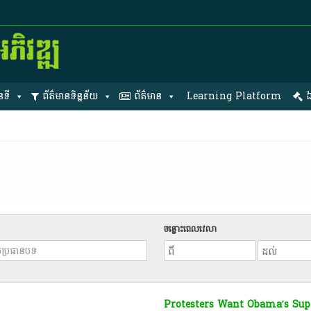
នទី
ព័ត៌មានទិន្នន័យ
ព័ត៌មាន
Learning Platform
ឯ
ចន្លោះពេលវេលា
Protesters Want Obama’s Sup