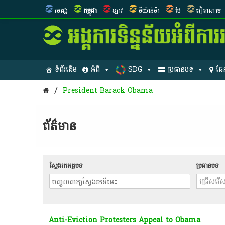
មេគង្គ
កម្ពុជា
ឡាវ
មីយ៉ាន់ម៉ា
ថៃ
វៀតណាម
ទំព័រដើម
អំពី
SDG
ប្រធានបទ
ផែ
/
President Barack Obama
ព័ត៌មាន​
ស្វែងរកអត្ថបទ
ប្រធានបទ
Anti-Eviction Protesters Appeal to Obama