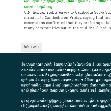
សូរិយា ស៊ូប៊ែឌី​
/
ក្រុម​​​ប្រឹក្សាសិទ្ធិ​​​មនុស្ស​​​អង្គការ​​​សហ​​​ប្រជាជាតិ​​​
/
U.N. human r
Subedi
/
នរគរូបនីយកម្ម
U.N. human rights envoy to Cambodia Surya Sub
mission to Cambodia on Friday, saying that his
concessions confirmed that they are being unfai
many communities out in the cold. Mr. Subedi 
ទំព័រ 1 of 1
ខ្លឹមសារ​នៅ​ក្នុង​គេហទំព័រ និង​គ្រប់​ស្នា​ដៃ​ដើម​ដែល​ផលិត​ និង​បោះពុម្ព​ដោយ​ អង
តាមការ​ណែនាំ​អំពី​គោលការណ៍​នៃ​ការ​ប្រើប្រាស់​ដោយ​យុត្តិធម៌​ និង​រក្សាសិទ្
បានជា​សាធារណៈ​ និង​ផ្តល់​ជូន​ដោយ​មិន​យក​កម្រៃ​ ក្នុង​គោលបំណង​បម្រើ​ដល់
រដ្ឋាភិបាល​ និង ​អន្តររដ្ឋាភិបាល​ណាមួយ​នោះ​ទេ ​។​ ទំព័រ​នេះ​ ត្រូវ​បាន
បន្ទាប់​ពី​ការ​មើល​ បញ្ជាក់​ និង​ផ្ទៀងផ្ទាត់​យ៉ាង​ហ្មត់ចត់​។​ យ៉ាងណា​ក៏​ដោយ​
ច្បាស់​ ឬ​មិន​ជាក់លាក់​ ជា​អង្គហេតុ​ ឬ​អង្គច្បាប់​ ពាក់ព័ន្ធ​ទៅ​នឹង​ភា
អូឌីស៊ី សូមលើកទឹកចិត្តឱ្យអ្នកប្រើប្រាស់គេហទំព័រនេះ ធ្វើការសិក្សាស្
ដើម្បីចូលរួមចំណែកធ្វើឱ្យភាពសុក្រឹតរបស់គេហទំព័នេះ កាន់តែល្អប្រ