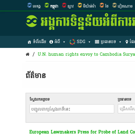
មេគង្គ
កម្ពុជា
ឡាវ
មីយ៉ាន់ម៉ា
ថៃ
វៀតណាម
ទំព័រដើម
អំពី
SDG
ប្រធានបទ
ផែ
/
U.N. human rights envoy to Cambodia Surya
ព័ត៌មាន​
ស្វែងរកអត្ថបទ
ប្រធានបទ
European Lawmakers Press for Probe of Land Co