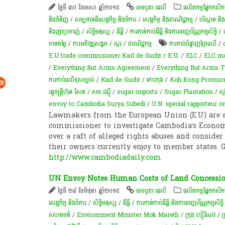
ថ្ងៃទី ៣០ ខែមេសា ឆ្នាំ២០១៥
ខេមបូឌា ដេលី
​ផលិតកម្ម​ផ្នែក​កសិកម្
និងទំនិញ
/
សម្បទានដីសេដ្ឋកិច្ច និងចំការ
/
សេដ្ឋកិច្ច និងពាណិជ្ជកម្ម
/
បរិស្ថាន និ
និងរុក្ខាប្រមាញ់
/
សិទ្ធិមនុស្ស
/
ដីធ្លី
/
ការកាន់កាប់​ដីធ្លី និង​ការចេញ​ប័ណ្ណកម្មសិទ្ធិ​
/
មានតម្លៃ​
/
ការ​អភិវឌ្ឍ​សង្គម
/
​ស្ករ
/
ពាណិជ្ជកម្ម
ការ​កាប់​បំផ្លាញព្រៃឈើ
/
E.U trade commissioner Karl de Gucht
/
E.U.
/
ELC
/
ELC mo
/
Everything But Arms Agreement
/
Everything But Arms T
ការកាប់ឈើខុសច្បាប់
/
Karl de Gucht
/
កោះកុង
/
Koh Kong Provinc
រដ្ឋមន្ត្រីហ៊ុន សែន
/
សម រង្ស៊ី
/
sugar imports
/
Sugar Plantation
/
សូ
envoy to Cambodia Surya Subedi
/
U.N. special rapporteur 
Lawmakers from the European Union (E.U) are ag
commissioner to investigate Cambodia’s Econom
over a raft of alleged rights abuses and consider
their owners currently enjoy to member states. 
http://www.cambodiadaily.com
UN Envoy Notes Human Costs of Land Concessi
ថ្ងៃទី ២៩ ខែមិថុនា ឆ្នាំ២០១៥
ខេមបូឌា ដេលី
​ផលិតកម្ម​ផ្នែក​កសិកម្
សេដ្ឋកិច្ច និងចំការ
/
សិទ្ធិមនុស្ស
/
ដីធ្លី
/
ការកាន់កាប់​ដីធ្លី និង​ការចេញ​ប័ណ្ណកម្មសិទ្ធិ​
សហគមន៍
/
Environment Minister Mok Mareth
/
ក្រុង ហ្ស៊ឺណែវ
/
ក