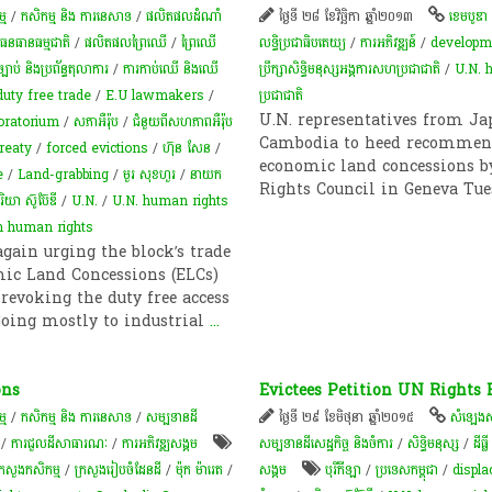
ម​
/
កសិកម្ម​ និង​ ការ​នេ​សាទ​
/
ផលិតផលដំណាំ
ថ្ងៃទី ២៨ ខែវិច្ឆិកា ឆ្នាំ២០១៣
ខេមបូឌា
ងធនធានធម្មជាតិ
/
​ផលិតផល​ព្រៃឈើ​
/
ព្រៃឈើ
លទ្ធិប្រជាធិបតេយ្យ
/
ការអភិវឌ្ឍន៍
/
developm
ច្បាប់ និងប្រព័ន្ធតុលាការ
/
ការកាប់​ឈើ និង​ឈើ​
ប្រឹក្សាសិទ្ធិ​​​មនុស្ស​​​អង្គការ​​​សហ​​​ប្រជាជាតិ​​​
/
U.N. 
duty free trade
/
E.U lawmakers
/
ប្រជាជាតិ
U.N. representatives from Ja
ratorium
/
សភាអឺរ៉ុប
/
ជំនួយពីសហភាពអឺរ៉ុប
Cambodia to heed recommend
reaty
/
forced evictions
/
ហ៊ុន សែន
/
economic land concessions b
e
/
Land-grabbing
/
មួរ សុខហួរ
/
នាយក
Rights Council in Geneva T
រិយា ស៊ូប៊ែឌី​
/
U.N.
/
U.N. human rights
on human rights
ain urging the block’s trade
ic Land Concessions (ELCs)
 revoking the duty free access
Going mostly to industrial
...
ons
Evictees Petition UN Rights
ម​
/
កសិកម្ម​ និង​ ការ​នេ​សាទ​
/
សម្បទានដី
ថ្ងៃទី ២៩ ខែមិថុនា ឆ្នាំ២០១៥
សំឡេង​ស
/
ការជួលដីសាធារណៈ
/
ការ​អភិវឌ្ឍ​សង្គម
សម្បទានដីសេដ្ឋកិច្ច និងចំការ
/
សិទ្ធិមនុស្ស
/
ដីធ្លី
្រសួងកសិកម្ម
/
ក្រសួង​រៀបចំ​ដែន​ដី
/
ម៉ុក ម៉ារេត
/
សង្គម
បុរីកីឡា
/
ប្រទេសកម្ពុជា
/
displa