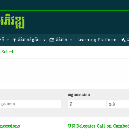
នទី
ព័ត៌មានទិន្នន័យ
ព័ត៌មាន
Learning Platform
ឯ
 Subedi
ចន្លោះពេលវេលា
ncessions
UN Delegates Call on Cambo