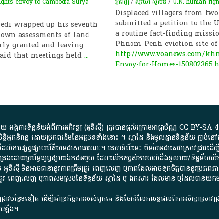
ights envoy to Cambodia Surya
ភ្នំពេញ
/
សូរិយា ស៊ូប៊ែឌី​
/
U.N. human righ
Displaced villagers from t
submitted a petition to the
edi wrapped up his seventh
a routine fact-finding missio
 own assessments of land
Phnom Penh eviction site of
rly granted and leaving
http://www.voanews.com/khme
said that meetings held
...
Envoy-for-Homes-150802365.
្គការ​ទិន្នន័យ​អំពី​ការអភិវឌ្ឍ​​ (អូ​ឌី​ស៊ី)​ ត្រូវ​បាន​ផ្តល់​ក្រោម​អាជ្ញាប័ណ្ណ​
CC BY-SA 4
ធិអ្នកនិពន្ធ ដោយ​ប្រភពដើម​នៃ​​អត្ថបទទាំង​នោះ​ ។​ ស្នាដៃ​ និង​មូលដ្ឋាន​ទិន្នន័យ ​ភ្ជាប់​នៅ​
ការ​ផ្សព្វផ្សាយ​ព័ត៌មាន​ជា​សាធារណៈ​។​ គេហទំព័រ​នេះ​ មិនមែន​ជា​សេវា​ស្រាវជ្រាវ​ដើម្បី​ស្វ
​គ្រប់គ្រង​ដោយ​ប្រព័ន្ធ​ផ្សព្វផ្សាយ​ឯកជន​មួយ​ ដែល​លើកកម្ពស់​ការ​យល់​ដឹង​ទូលាយ​/​ទិន្នន
 អូ​ឌី​ស៊ី​ មិន​អាច​ធានា​នូវ​ភាព​ត្រឹមត្រូវ​ ពេញលេញ​ ឬ​ភាព​ដែល​អាច​ទុកចិត្ត​បាននូវ​ប្រភព​ភាគី​
ព​ត្រឹមត្រូវ​ ពេញលេញ​ ឬ​ភាព​សម​ស្រប​នៃ​ទិន្នន័យ​ ស្នាដៃ​ ឬ​ ឯកសារ​ ដែល​មាន​ ឬ​ដែល​បាន​យ
រាវជ្រាវបន្ថែមទៀត ដើម្បីគាំទ្រកិច្ចការ​របស់ពួកគេ និងចែករំលែកលទ្ធផលពីការសិក្សាស្រាវ
សើរឡើង។