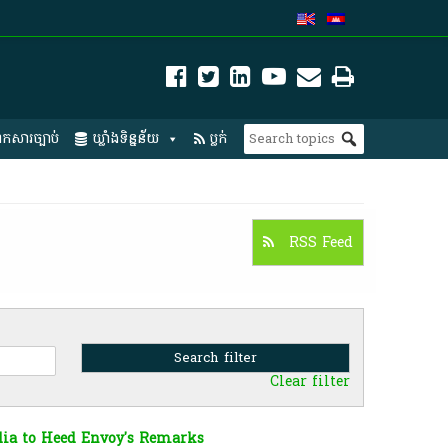
កសារច្បាប់
ឃ្លាំងទិន្នន័យ
ប្លក់
RSS Feed
Clear filter
dia to Heed Envoy's Remarks