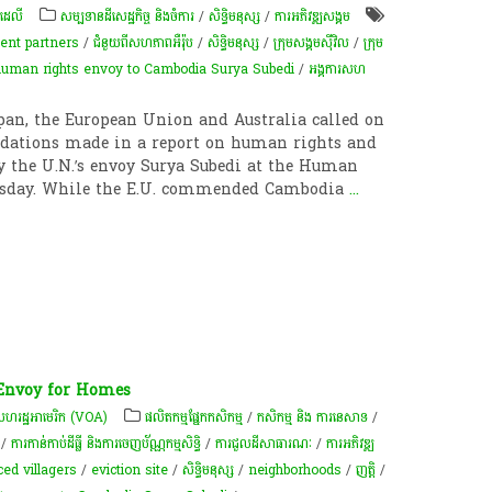
 ដេលី
សម្បទានដីសេដ្ឋកិច្ច និងចំការ
/
សិទ្ធិមនុស្ស
/
ការ​អភិវឌ្ឍ​សង្គម
ent partners
/
ជំនួយពីសហភាពអឺរ៉ុប
/
សិទ្ធិមនុស្ស
/
ក្រុម​សង្គម​ស៊ីវិល​
/
ក្រុម​​​
human rights envoy to Cambodia Surya Subedi
/
អង្គការសហ
pan, the European Union and Australia called on
ations made in a report on human rights and
y the U.N.’s envoy Surya Subedi at the Human
uesday. While the E.U. commended Cambodia
...
 Envoy for Homes
ហរដ្ឋ​អាមេរិក (VOA)
​ផលិតកម្ម​ផ្នែក​កសិកម្ម​
/
កសិកម្ម​ និង​ ការ​នេ​សាទ​
/
/
ការកាន់កាប់​ដីធ្លី និង​ការចេញ​ប័ណ្ណកម្មសិទ្ធិ​
/
ការជួលដីសាធារណៈ
/
ការ​អភិវឌ្ឍ​
ced villagers
/
eviction site
/
សិទ្ធិមនុស្ស
/
neighborhoods
/
ញត្តិ
/