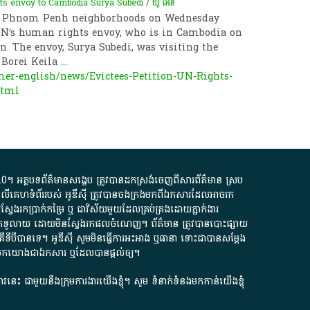
ts envoy to Cambodia Surya Subedi
/
យូ អេន
wo Phnom Penh neighborhoods on Wednesday
 UN’s human rights envoy, who is in Cambodia on
n. The envoy, Surya Subedi, was visiting the
 Borei Keila
...
r-english/news/Evictees-Petition-UN-Rights-
html
.0
។​ អត្ថបទ​ព័ត៌មាន​សង្ខេប​ ត្រូវ​បាន​ដកស្រង់​ចេញពី​សារព័ត៌មាន ស្រប
លើ​គេហទំព័រ​របស់​ អូ​ឌី​ស៊ី​ ត្រូវ​បាន​ចងក្រង​មក​ពី​ឯកសារ​ដែល​អាច​រក​
ែងរកប្រាក់​កម្រៃ​ ឬ​ ជា​វិស័យ​មួយ​ដែល​គ្រប់គ្រង​ដោយ​ភ្នាក់ងារ​
័យ​បើក​ទូលាយ​ ដោយ​មិនស្វែង​រក​ផល​ចំណេញ​។​ ព័ត៌មាន​ ត្រូវ​បាន​បោះផ្សាយ​
ទី​បី​បាន​ទេ​។​ អូ​ឌី​ស៊ី​ សូម​មិន​ធ្វើការ​អះអាង​ ឬ​ធានា​ ទោះជា​បាន​សម្តែង​
ក​មក​យោង​ជា​ឯកសារ​ ឬ​ដែល​បាន​ផ្តល់​ឲ្យ​។
ជ្រាវនេះ ជាមួយនឹងក្រុមការងារយើងខ្ញុំ។ សូម
ទំនាក់ទំនងមកកាន់យើងខ្ញុំ