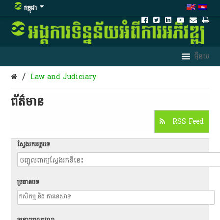
កម្ពុជា
/
Law and Judiciary
ព័ត៌មាន​
RSS Feed
ស្វែងរកអត្ថបទ
ប្រធានបទ
ចន្លោះពេលវេលា