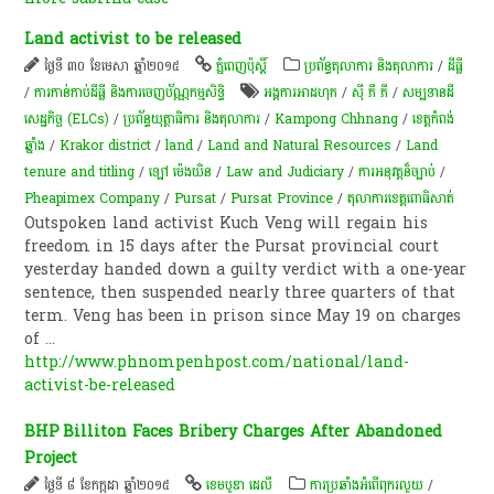
Land activist to be released
ថ្ងៃទី ៣០ ខែមេសា ឆ្នាំ២០១៥
ភ្នំពេញប៉ុស្តិ៍
ប្រព័ន្ធតុលាការ និងតុលាការ
/
ដីធ្លី
/
ការកាន់កាប់​ដីធ្លី និង​ការចេញ​ប័ណ្ណកម្មសិទ្ធិ​
អង្គការអាដហុក
/
ស៊ី ភី ភី
/
សម្បទានដី
សេដ្ឋកិច្ច (ELCs)
/
ប្រព័ន្ធយុត្ថាធិការ និងតុលាការ
/
Kampong Chhnang
/
ខេត្តកំពង់
ឆ្នាំង
/
Krakor district
/
land
/
Land and Natural Resources
/
Land
tenure and titling
/
ឡៅ ម៉េងឃិន
/
Law and Judiciary
/
ការអនុវត្ត​ន៏​ច្បាប់
/
Pheapimex Company
/
Pursat
/
Pursat Province
/
តុលាការខេត្តពោធិសាត់
Outspoken land activist Kuch Veng will regain his
freedom in 15 days after the Pursat provincial court
yesterday handed down a guilty verdict with a one-year
sentence, then suspended nearly three quarters of that
term. Veng has been in prison since May 19 on charges
of
...
http://www.phnompenhpost.com/national/land-
activist-be-released
BHP Billiton Faces Bribery Charges After Abandoned
Project
ថ្ងៃទី ៨ ខែកក្កដា ឆ្នាំ២០១៥
ខេមបូឌា ដេលី
ការប្រឆាំងអំពើពុករលួយ
/