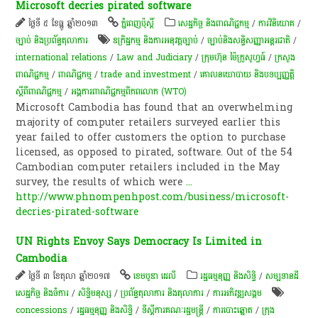
Microsoft decries pirated software
ថ្ងៃទី ៥ ខែធ្នូ ឆ្នាំ២០១៣
ភ្នំពេញប៉ុស្តិ៍
សេដ្ឋកិច្ច និងពាណិជ្ជកម្ម
/
ការវិនិយោគ
/
ច្បាប់ និងប្រព័ន្ធតុលាការ
ឧក្រិដ្ឋកម្ម និងការអនុវត្តច្បាប់
/
ច្បាប់និងសន្ធិសញ្ញាអន្តរជាតិ
/
international relations
/
Law and Judiciary
/
ក្រុមហ៊ុន ម៉ៃក្រូសូហ្វធ៍
/
ក្រសួង
ពាណិជ្ជកម្ម
/
ពាណិជ្ជកម្ម
/
trade and investment
/
គោលនយោបាយ និងបទប្បញ្ញត្តិ
ស្តីពីពាណិជ្ជកម្ម
/
អង្គការពាណិជ្ជកម្មពិភពលោក (WTO)
Microsoft Cambodia has found that an overwhelming
majority of computer retailers surveyed earlier this
year failed to offer customers the option to purchase
licensed, as opposed to pirated, software. Out of the 54
Cambodian computer retailers included in the May
survey, the results of which were
...
http://www.phnompenhpost.com/business/microsoft-
decries-pirated-software
UN Rights Envoy Says Democracy Is Limited in
Cambodia
ថ្ងៃទី ៣ ខែតុលា ឆ្នាំ២០១៧
ខេមបូឌា ដេលី
រដ្ឋធម្មនុញ្ញ និងសិទ្ធិ
/
សម្បទានដី
សេដ្ឋកិច្ច និងចំការ
/
សិទ្ធិមនុស្ស
/
ប្រព័ន្ធតុលាការ និងតុលាការ
/
ការ​អភិវឌ្ឍ​សង្គម
concessions
/
រដ្ឋធម្មនុញ្ញ និងសិទ្ធិ
/
ទីស្តីការគណៈរដ្ឋមន្រ្តី
/
ការបោះឆ្នោត
/
ក្រុង