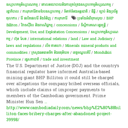
ឧស្សាហកម្មនិស្សារណកម្ម
/
គោលនយោបាយនិងការគ្រប់គ្រងឧស្សាហកម្មនិស្សរណកម្ម
/
រដ្ឋាភិបាល
/
ការរុករករ៉ែតាមបែបឧស្សាហកម្ម
/
ទំនាក់ទំនងអន្តរជាតិ
/
ដីធ្លី
/
ច្បាប់ និងប្រព័ន្ធ
តុលាការ
/
រ៉ែ ផលិតផលរ៉ែ និងទំនិញ
/
ការរុករករ៉ែ
ប្រឆាំងអំពើពុករលួយ
/
BHP
Billiton
/
វិវាទស៊ីវិល និងពាណិជ្ជកម្ម
/
concessions
/
ទីស្តីការគណៈរដ្ឋមន្រ្តី
/
Development; Use; and Exploitation Concessions
/
ឧស្សាហកម្មនិស្សារណ
កម្ម
/
ហ៊ុន សែន
/
international relations
/
land
/
Law and Judiciary
/
laws and regulations
/
លឹម គាន​ហោ
/
Minerals mineral products and
commodities
/
ក្រសួងធនធានទឹក និងឧតុនិយម
/
ខេត្ត​មណ្ឌលគិរី​
/
Mondulkiri
Province
/
រដ្ឋសភា​ជាតិ
/
trade and investment
The U.S. Department of Justice (DOJ) and the country’s
financial regulator have informed Australia-based
mining giant BHP Billiton it could still be charged
over allegations the company bribed overseas officials,
which include claims of improper payments to
members of the Cambodian government. Prime
Minister Hun Sen
...
http://www.cambodiadaily.com/news/bhp%E2%80%88bil
liton-faces-bribery-charges-after-abandoned-project-
39998/