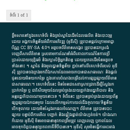
ទំព័រ 1 of 1
ខ្លឹមសារ​នៅ​ក្នុង​គេហទំព័រ និង​គ្រប់​ស្នា​ដៃ​ដើម​ដែល​ផលិត​ និង​បោះពុម្ព​
ដោយ​ អង្គការ​ទិន្នន័យ​អំពី​ការអភិវឌ្ឍ​​ (អូ​ឌី​ស៊ី)​ ត្រូវ​បាន​ផ្តល់​ក្រោម​អាជ្ញា
ប័ណ្ណ​
CC BY-SA 4.0
។​ អត្ថបទ​ព័ត៌មាន​សង្ខេប​ ត្រូវ​បាន​ដកស្រង់​
ចេញពី​សារព័ត៌មាន ស្របតាមការ​ណែនាំ​អំពី​គោលការណ៍​នៃ​ការ​ប្រើ
ប្រាស់​ដោយ​យុត្តិធម៌​ និង​រក្សាសិទ្ធិអ្នកនិពន្ធ ដោយ​ប្រភពដើម​នៃ​​អត្ថបទ
ទាំង​នោះ​ ។​ ស្នាដៃ​ និង​មូលដ្ឋាន​ទិន្នន័យ ​ភ្ជាប់​នៅ​លើ​គេហទំព័រ​របស់​ អូ​ឌី​
ស៊ី​ ត្រូវ​បាន​ចងក្រង​មក​ពី​ឯកសារ​ដែល​អាច​រក​បានជា​សាធារណៈ​ និង​ផ្តល់​
ជូន​ដោយ​មិន​យក​កម្រៃ​ ក្នុង​គោលបំណង​បម្រើ​ដល់ការ​ផ្សព្វផ្សាយ​ព័ត៌មាន​
ជា​សាធារណៈ​។​ គេហទំព័រ​នេះ​ មិនមែន​ជា​សេវា​ស្រាវជ្រាវ​ដើម្បី​ស្វែងរក
ប្រាក់​កម្រៃ​ ឬ​ ជា​វិស័យ​មួយ​ដែល​គ្រប់គ្រង​ដោយ​ភ្នាក់ងារ​រដ្ឋាភិបាល​ និង ​
អន្តររដ្ឋាភិបាល​ណាមួយ​នោះ​ទេ ​។​ ទំព័រ​នេះ​ ត្រូវ​បាន​គ្រប់គ្រង​ដោយ​ប្រព័ន្ធ​
ផ្សព្វផ្សាយ​ឯកជន​មួយ​ ដែល​លើកកម្ពស់​ការ​យល់​ដឹង​ទូលាយ​/​ទិន្នន័យ​
បើក​ទូលាយ​ ដោយ​មិនស្វែង​រក​ផល​ចំណេញ​។​ ព័ត៌មាន​ ត្រូវ​បាន​បោះ
ផ្សាយ​ បន្ទាប់​ពី​ការ​មើល​ បញ្ជាក់​ និង​ផ្ទៀងផ្ទាត់​យ៉ាង​ហ្មត់ចត់​។​ យ៉ាងណា​
ក៏​ដោយ​ អូ​ឌី​ស៊ី​ មិន​អាច​ធានា​នូវ​ភាព​ត្រឹមត្រូវ​ ពេញលេញ​ ឬ​ភាព​ដែល​
អាច​ទុកចិត្ត​បាននូវ​ប្រភព​ភាគី​ទី​បី​បាន​ទេ​។​ អូ​ឌី​ស៊ី​ សូម​មិន​ធ្វើការ​អះអាង​