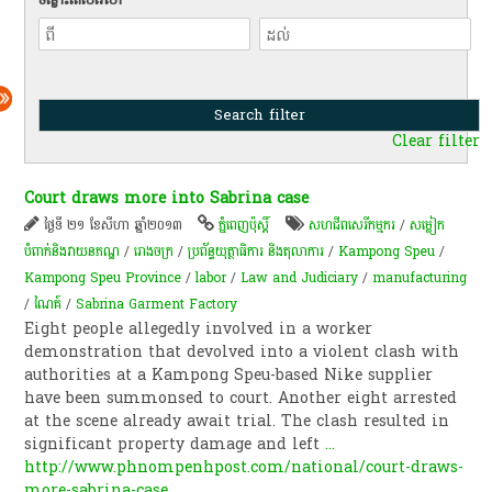
Clear filter
Court draws more into Sabrina case
ថ្ងៃទី ២១ ខែសីហា ឆ្នាំ២០១៣
ភ្នំពេញប៉ុស្តិ៍
សហជីពសេរីកម្មករ
/
​សម្លៀក​
បំពាក់​និង​វាយ​ន​ភ​ណ្ឌ​
/
​រោងចក្រ
/
ប្រព័ន្ធយុត្ថាធិការ និងតុលាការ
/
Kampong Speu
/
Kampong Speu Province
/
labor
/
Law and Judiciary
/
manufacturing
/
ណៃគ៍
/
Sabrina Garment Factory
Eight people allegedly involved in a worker
demonstration that devolved into a violent clash with
authorities at a Kampong Speu-based Nike supplier
have been summonsed to court. Another eight arrested
at the scene already await trial. The clash resulted in
significant property damage and left
...
http://www.phnompenhpost.com/national/court-draws-
more-sabrina-case