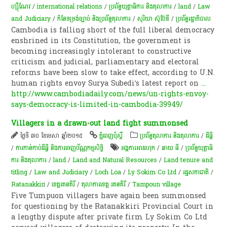
ហ្ស៊ឺណែវ
/
international relations
/
ប្រព័ន្ធយុត្ថាធិការ និងតុលាការ
/
land
/
Law
and Judiciary
/
កំនែទម្រង់ច្បាប់ និងប្រព័ន្ធតុលាការ
/
សូរិយា ស៊ូប៊ែឌី​
/
ប្រព័ន្ធរដ្ឋាភិបាល
Cambodia is falling short of the full liberal democracy
enshrined in its Constitution, the government is
becoming increasingly intolerant to constructive
criticism and judicial, parliamentary and electoral
reforms have been slow to take effect, according to U.N.
human rights envoy Surya Subedi’s latest report on
...
http://www.cambodiadaily.com/news/un-rights-envoy-
says-democracy-is-limited-in-cambodia-39949/
Villagers in a drawn-out land fight summonsed
ថ្ងៃទី ៣០ ខែមេសា ឆ្នាំ២០១៥
ភ្នំពេញប៉ុស្តិ៍
ប្រព័ន្ធតុលាការ និងតុលាការ
/
ដីធ្លី
/
ការកាន់កាប់​ដីធ្លី និង​ការចេញ​ប័ណ្ណកម្មសិទ្ធិ​
អង្គការអាដហុក
/
ឆាយ ធី
/
ប្រព័ន្ធយុត្ថាធិ
ការ និងតុលាការ
/
land
/
Land and Natural Resources
/
Land tenure and
titling
/
Law and Judiciary
/
Loch Loa
/
Ly Sokim Co Ltd
/
រដ្ឋសភា​ជាតិ
/
Ratanakkiri
/
ខេត្តរតនគិរី
/
តុលាការ​ខេត្ត ​រតនគិរី
/
Tampoun village
Five Tumpuon villagers have again been summonsed
for questioning by the Ratanakkiri Provincial Court in
a lengthy dispute after private firm Ly Sokim Co Ltd