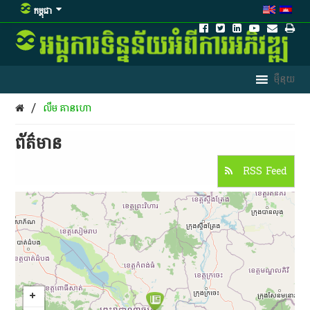
កម្ពុជា
/
លឹម គាន​ហោ
ព័ត៌មាន​
RSS Feed