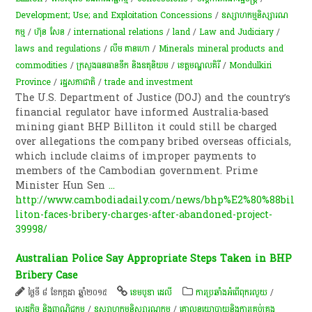
Development; Use; and Exploitation Concessions
/
ឧស្សាហកម្មនិស្សារណ
កម្ម
/
ហ៊ុន សែន
/
international relations
/
land
/
Law and Judiciary
/
laws and regulations
/
លឹម គាន​ហោ
/
Minerals mineral products and
commodities
/
ក្រសួងធនធានទឹក និងឧតុនិយម
/
ខេត្ត​មណ្ឌលគិរី​
/
Mondulkiri
Province
/
រដ្ឋសភា​ជាតិ
/
trade and investment
The U.S. Department of Justice (DOJ) and the country’s
financial regulator have informed Australia-based
mining giant BHP Billiton it could still be charged
over allegations the company bribed overseas officials,
which include claims of improper payments to
members of the Cambodian government. Prime
Minister Hun Sen
...
http://www.cambodiadaily.com/news/bhp%E2%80%88bil
liton-faces-bribery-charges-after-abandoned-project-
39998/
Australian Police Say Appropriate Steps Taken in BHP
Bribery Case
ថ្ងៃទី ៨ ខែកក្កដា ឆ្នាំ២០១៥
ខេមបូឌា ដេលី
ការប្រឆាំងអំពើពុករលួយ
/
សេដ្ឋកិច្ច និងពាណិជ្ជកម្ម
/
ឧស្សាហកម្មនិស្សារណកម្ម
/
គោលនយោបាយនិងការគ្រប់គ្រង