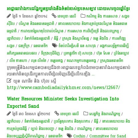
អាជ្ញាធរារំាងការដង្ហែ​​​​ក្បួន​ប្រឆាំងនឹង​​ទំ​នប់​​​របស់​ប្រទេស​​ឡាវ​ ដោយសារ​ចូលឆ្នាំខ្មែរ
ថ្ងៃទី ១ ខែមេសា ឆ្នាំ២០១៤
ខេមបូឌា ដេលី
កសិកម្ម​ និង​ ការ​នេ​សាទ​
/
សង្គម
ស៊ីវិល
/
បរិស្ថាន និងធនធានធម្មជាតិ
/
គោលនយោបាយ និងការគ្រប់គ្រងបរិស្ថាន និងធនធាន
ធម្មជាតិ
/
ការវាយតម្លៃហេតុប៉ះពាល់បរិស្ថាន
/
ការនេសាទ ការចិញ្ចឹមត្រី និងជលវប្បកម្ម
/
រដ្ឋាភិបាល
/
ទំនាក់ទំនងអន្តរជាតិ
/
ដីធ្លី
/
ក្រសួង និងស្ថាប័នរដ្ឋ
/
ទន្លេ និងបឹង
/
ការ​អភិវឌ្ឍ​
សង្គម
/
ជនក្រីក្រ
/
​ធនធាន​ទឹក​
ទំនប់​វារីអគ្គិសនី ដន​ សាហុង
/
អង្គការ​សម្ព័ន្ធភាព​ដើម្បី​
អភិរក្ស​ធនធាន​ជលផល
/
ទីក្រុងហូជីមិញ
/
ច្រកផ្លូវទឹក​ ហ៊ូ សាហុង
/
ហ៊ុន សែន
/
ព្រំដែនឡាវ
/
លឹម គាន​ហោ
/
លុន លឹមថៃ
/
ទន្លេមេគង្គ
/
គណៈកម្មការ​ទន្លេ​មេគង្គ
/
ក្រសួងធនធានទឹក
ក្រុម​មន្ត្រី​​និង​សកម្ម​ជន​​​បា​ន​ឲ្យដឹងថា ​អាជ្ញា​​ធរ​​ខេត្តកំពង់​​​ចាម​​​បាន​​​រារាំ​ង​​សកម្ម​​ជន​​​​រាប់​​
រយនាក់​មិនឲ្យ​​​ដើរ​ក្បួន​កាលពីម្សិលមិញ​ដើម្បីលើក​ឡើង​
...

ឃួន ណារីម និង ហ៊ុល រស្មី
http://www.cambodiadailykhmer.com/news/12667/
Water Resources Minister Seeks Investigation Into
Exported Sand
ថ្ងៃទី ៣០ ខែមេសា ឆ្នាំ២០១៥
ខេមបូឌា ដេលី
សេដ្ឋកិច្ច និងពាណិជ្ជកម្ម
/
រដ្ឋាភិបាល
/
ទំនាក់ទំនងអន្តរជាតិ
/
ប្រព័ន្ធតុលាការ និងតុលាការ
/
ដីធ្លី
/
គោលនយោបាយ និង​
ការគ្រប់គ្រង​ដីធ្លី
/
ច្បាប់ និងបទបញ្ជា
/
ទន្លេ និងបឹង
/
ពាណិជ្ជកម្ម
/
គោលនយោបាយ
និងបទប្បញ្ញត្តិស្តីពីពាណិជ្ជកម្ម
/
​ធនធាន​ទឹក​
Cochin
/
Committee for Sand