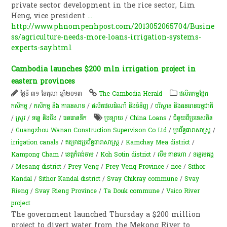
private sector development in the rice sector, Lim
Heng, vice president
...
http://www.phnompenhpost.com/2013052065704/Busine
ss/agriculture-needs-more-loans-irrigation-systems-
experts-say.html
Cambodia launches $200 mln irrigation project in
eastern provinces
ថ្ងៃទី ៣១ ខែតុលា ឆ្នាំ២០១៣
The Cambodia Herald
​ផលិតកម្ម​ផ្នែក​
កសិកម្ម​
/
កសិកម្ម​ និង​ ការ​នេ​សាទ​
/
ផលិតផលដំណាំ និងទំនិញ
/
បរិស្ថាន និងធនធានធម្មជាតិ
/
​ស្រូវ​
/
ទន្លេ និងបឹង
/
​ធនធាន​ទឹក​
ប្រឡាយ
/
China Loans
/
ជំនួយពីប្រទេសចិន
/
Guangzhou Wanan Construction Supervison Co Ltd
/
ប្រព័ន្ធ​ធារាសាស្ត្រ​
/
irrigation canals
/
គម្រោងប្រព័ន្ធធារាសាស្ត្រ​
/
Kamchay Mea district
/
Kampong Cham
/
ខេត្តកំពង់ចាម
/
Koh Sotin district
/
លឹម គាន​ហោ
/
ទន្លេមេគង្គ
/
Mesang district
/
Prey Veng
/
Prey Veng Province
/
rice
/
Sithor
Kandal
/
Sithor Kandal district
/
Svay Chikray commune
/
Svay
Rieng
/
Svay Rieng Province
/
Ta Douk commune
/
Vaico River
project
The government launched Thursday a $200 million
project to divert water from the Mekong River to