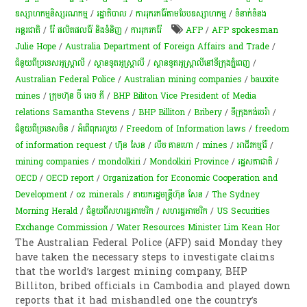
ឧស្សាហកម្មនិស្សរណកម្ម
/
រដ្ឋាភិបាល
/
ការរុករករ៉ែតាមបែបឧស្សាហកម្ម
/
ទំនាក់ទំនង
អន្តរជាតិ
/
រ៉ែ ផលិតផលរ៉ែ និងទំនិញ
/
ការរុករករ៉ែ
AFP
/
AFP spokesman
Julie Hope
/
Australia Department of Foreign Affairs and Trade
/
ជំនួយពីប្រទេសអូស្ត្រាលី
/
ស្ថានទូតអូស្ត្រាលី
/
ស្ថានទូតអូស្ត្រាលីនៅទីក្រុងភ្នំពេញ
/
Australian Federal Police
/
Australian mining companies
/
bauxite
mines
/
ក្រុមហ៊ុន ប៊ី អេច ភី
/
BHP Biliton Vice President of Media
relations Samantha Stevens
/
BHP Billiton
/
Bribery
/
ទីក្រុងកង់បេរ៉ា
/
ជំនួយពីប្រទេសចិន
/
អំពើពុក​រលួយ
/
Freedom of Information laws
/
freedom
of information request
/
ហ៊ុន សែន
/
លឹម គាន​ហោ
/
mines
/
អាជីវកម្ម​រ៉ែ​
/
mining companies
/
mondolkiri
/
Mondolkiri Province
/
រដ្ឋសភា​ជាតិ
/
OECD
/
OECD report
/
Organization for Economic Cooperation and
Development
/
oz minerals
/
នាយករដ្ឋមន្ត្រីហ៊ុន សែន
/
The Sydney
Morning Herald
/
ជំនួយពីសហរដ្ឋអាមេរិក
/
សហរដ្ឋអាមេរិក
/
US Securities
Exchange Commission
/
Water Resources Minister Lim Kean Hor
The Australian Federal Police (AFP) said Monday they
have taken the necessary steps to investigate claims
that the world’s largest mining company, BHP
Billiton, bribed officials in Cambodia and played down
reports that it had mishandled one the country’s