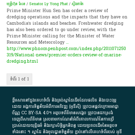
មន្ត្រីហ៊ុន សែន
/
Senator Ly Yong Phat
/
ស្ទឹង​តាតៃ
Prime Minister Hun Sen has order a review of
dredging operations and the impacts that they have on
Cambodia’s islands and beaches. Freshwater dredging
has also been ordered to go under review, with the
Prime Minister calling for the Minister of Water
Resources and Meteorology
...
http://www.phnompenhpost.com/index.php/2011071250
319/National-news/premier-orders-review-of-marine-
dredging.html
ទំព័រ 1 of 1
ខ្លឹមសារ​នៅ​ក្នុង​គេហទំព័រ និង​គ្រប់​ស្នា​ដៃ​ដើម​ដែល​ផលិត​ និង​បោះពុម្ព​
ដោយ​ អង្គការ​ទិន្នន័យ​អំពី​ការអភិវឌ្ឍ​​ (អូ​ឌី​ស៊ី)​ ត្រូវ​បាន​ផ្តល់​ក្រោម​អាជ្ញា
ប័ណ្ណ​
CC BY-SA 4.0
។​ អត្ថបទ​ព័ត៌មាន​សង្ខេប​ ត្រូវ​បាន​ដកស្រង់​
ចេញពី​សារព័ត៌មាន ស្របតាមការ​ណែនាំ​អំពី​គោលការណ៍​នៃ​ការ​ប្រើ
ប្រាស់​ដោយ​យុត្តិធម៌​ និង​រក្សាសិទ្ធិអ្នកនិពន្ធ ដោយ​ប្រភពដើម​នៃ​​អត្ថបទ
ទាំង​នោះ​ ។​ ស្នាដៃ​ និង​មូលដ្ឋាន​ទិន្នន័យ ​ភ្ជាប់​នៅ​លើ​គេហទំព័រ​របស់​ អូ​ឌី​