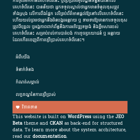
ការចូលមកកាន់គេហទំព័រនេះ ឬប្រើប្រាស់មូលដ្ឋានទិន្នន័យនៅលើ
គេហទំព័រនេះ បានន័យថា អ្នកទទួលស្គាល់ថាអ្នកមានទំនួលខុសត្រូវ
ទាំងស្រុង លើការពឹងផ្អែក លើគ្រប់ព័ត៌មានផ្តល់ឱ្យនៅលើគេហទំព័រនេះ
ហើយយល់ព្រមថាអ្នកនឹងមិនបង្ករអន្តរាយ ឬ ទាមទារ​ឱ្យមានការទទួលខុស​
ត្រូវពីបុគ្គល ឬអង្គភាពពាក់ព័ន្ធនឹងការអភិវឌ្ឍទម្រង់ និងខ្លឹមសាររបស់
គេហទំព័រនេះ សម្រាប់រាល់ការបាត់បង់ ការខូចប្រយោជន៍ ឬ អន្តរាយ
ដែលកើតចេញពីការប្រើប្រាស់គេហទំព័រនេះ។
អំពី​យើង​
ទំនាក់ទំនង
កំណត់សម្គាល់
លក្ខខណ្ឌនៃការប្រើប្រាស់
វិភាគទាន
This website is built on
WordPress
using the
JEO
Beta
theme and
CKAN
as back-end for structured
data. To learn more about the system architecture,
read our
documentation
.