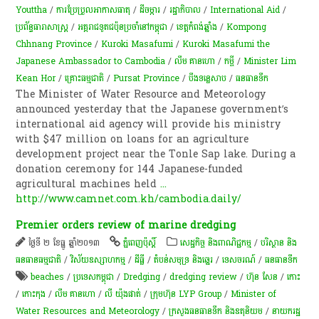
Youttha
/
ការប្រែប្រួលអាកាសធាតុ
/
ដី​ចម្ការ
/
រដ្ឋាភិបាល
/
International Aid
/
ប្រព័ន្ធ​ធារាសាស្ត្រ​
/
​អគ្គរាជទូត​ជប៉ុនប្រចាំ​នៅ​កម្ពុជា
/
ខេត្តកំពង់ឆ្នាំង
/
Kompong
Chhnang Province
/
Kuroki Masafumi
/
Kuroki Masafumi the
Japanese Ambassador to Cambodia
/
លឹម គាន​ហោ
/
កម្ចី​
/
Minister Lim
Kean Hor
/
​គ្រោះ​ធម្មជាតិ
/
Pursat Province
/
បឹងទន្លេសាប
/
​ធនធាន​ទឹក​
The Minister of Water Resource and Meteorology
announced yesterday that the Japanese government’s
international aid agency will provide his ministry
with $47 million on loans for an agriculture
development project near the Tonle Sap lake. During a
donation ceremony for 144 Japanese-funded
agricultural machines held
...
http://www.camnet.com.kh/cambodia.daily/
Premier orders review of marine dredging
ថ្ងៃទី ២ ខែធ្នូ ឆ្នាំ២០១៣
ភ្នំពេញប៉ុស្តិ៍
សេដ្ឋកិច្ច និងពាណិជ្ជកម្ម
/
បរិស្ថាន និង
ធនធានធម្មជាតិ
/
វិស័យឧស្សាហកម្ម
/
ដីធ្លី
/
​តំបន់​សមុទ្រ និង​ឆ្នេរ​
/
ទេសចរណ៍
/
​ធនធាន​ទឹក​
beaches
/
ប្រទេសកម្ពុជា
/
Dredging
/
dredging review
/
ហ៊ុន សែន
/
កោះ
/
កោះកុង
/
លឹម គាន​ហោ
/
លី យ៉ុងផាត់
/
​ក្រុមហ៊ុន LYP Group
/
Minister of
Water Resources and Meteorology
/
ក្រសួងធនធានទឹក និងឧតុនិយម
/
នាយករដ្ឋ