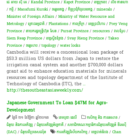
ជេ អាយ ស៊ី អេ
/
Kandal Province
/
Kapot Province
/
ខេត្តក្រចេះ
/
លឹម គាន​ហោ
/
កម្ចី​
/
Masafumi Kuroki
/
ទន្លេមេគង្គ
/
កិច្ចប្រជុំកំពូលមេគង្គ
/
minerals
/
Minister of Foreign Affairs
/
Ministry of Water Resource and
Metrology
/
​គ្រោះ​ធម្មជាតិ
/
Plantations
/
ភាពក្រីក្រ
/
ខេត្តព្រះវិហារ
/
Prey Veng
Province
/
នាយករដ្ឋមន្ត្រីហ៊ុន សែន
/
Pursat Province
/
resources
/
វាលស្រែ
/
Siem Reap Province
/
ខេត្តស្ទឹងត្រែង
/
Svay Rieng Province
/
Takeo
Province
/
ទន្លេសាប
/
topology
/
water locks
Cambodia will receive a concessional loan package of
$53.3 million US dollars from Japan to restore the
irrigation canal system and another $700,000 dollars
grant aid to enhance education materials for minerals
resources and topology department of the Institute of
Technology of Cambodia (ITC), the
...
http://thesoutheastasiaweekly.com/
Japanese Government To Loan $47M for Agro-
Development
ថ្ងៃទី ២១ ខែវិច្ឆិកា ឆ្នាំ២០១៣
ខេមបូឌា ដេលី
កសិកម្ម​ និង​ ការ​នេ​សាទ​
/
ជំនួយ និងការអភិវឌ្ឍ
/
ជំនួយអភិវឌ្ឍន៍ទ្វេភាគី
/
សមាជិកគណៈកម្មាធិការជំនួយអភិវឌ្ឍន៍ ឌីអេស៊ី
(DAC)
/
ជំនួយពីប្រទេសជប៉ុន
ការ​អភិវឌ្ឍ​វិស័យ​កសិកម្ម​
/
ខេត្តបាត់ដំបង
/
Chan