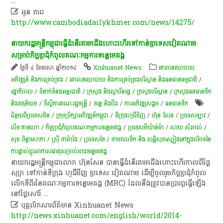
...

អូន ភាព
http://www.cambodiadailykhmer.com/news/14275/
នាយក​រដ្ឋមន្ត្រី​កម្ពុជា​ធ្វើ​ដំនើរ​តាម​ជើងហោះហើរ​ទៅ​កាន់​ប្រទេស​វៀតណាម​
សម្រាប់​កិច្ចប្រជុំ​កំពូល​គណៈកម្មការ​ទន្លេមេគង្គ​
ថ្ងៃទី ៤ ខែមេសា ឆ្នាំ២០១៤
Xinhuanet News
គោលនយោបាយ​
អភិវឌ្ឍន៍​ និង​ការ​គ្រប់គ្រង​
/
គោលនយោបាយ និងការគ្រប់គ្រងបរិស្ថាន និងធនធានធម្មជាតិ
/
រដ្ឋាភិបាល
/
ទំនាក់ទំនងអន្តរជាតិ
/
ក្រសួង និងស្ថាប័នរដ្ឋ
/
ក្រសួងបរិស្ថាន
/
ក្រសួងធនធានទឹក
និងឧតុនិយម
/
ទីស្តីការគណៈរដ្ឋមន្រ្តី
/
ទន្លេ និងបឹង
/
ការ​អភិវឌ្ឍ​សង្គម
/
​ធនធាន​ទឹក​
ជំនួយពីប្រទេសចិន
/
ក្រុមប្រឹក្សាអភិវឌ្ឍន៍កម្ពុជា
/
ទីក្រុងហូជីមិញ
/
ហ៊ុន សែន
/
ប្រទេសឡាវ
/
លឹម គាន​ហោ
/
កិច្ចប្រជុំកំពូលគណៈកម្មការទន្លេមេគង្គ
/
ប្រទេសមីយ៉ាន់ម៉ា
/
សាយ សំអាល់
/
សុខ ចិ​ន្តាសោភា
/
ស្រ៊ី ថាម៉ារ៉ង
/
ប្រទេសថៃ
/
ថាមពលទឹក និង សន្តិសុខស្បៀងនៅក្នុងបរិបទនៃ
ការផ្លាស់ប្តូរអាកាសធាតុសម្រាប់អាងទន្លេមេគង្គ
​នាយក​រដ្ឋមន្ត្រី​កម្ពុជា​លោក​ ហ៊ុន​សែន​ បាន​ធ្វើ​ដំនើរ​តាម​ជើងហោះហើរ​កាលពី​ថ្ងៃ​
សុក្រ​ ទៅ​កាន់​ទីក្រុង​ ហូ​ជី​មី​ញ​ ប្រទេស​ វៀតណាម​ ដើម្បី​ចូលរួម​កិច្ចប្រជុំ​កំពូល​
លើក​ទី​ពីរ​នៃ​គណៈកម្មការ​ទន្លេមេគង្គ​ (MRC)​ ដែល​នឹង​ត្រូវ​បាន​ប្រារព្ធ​ធ្វើ​ឡើង​
នៅ​ថ្ងៃ​សៅរ៍
...

បុគ្គលិកសារព័ត៌មាន Xinhuanet News
http://news.xinhuanet.com/english/world/2014-