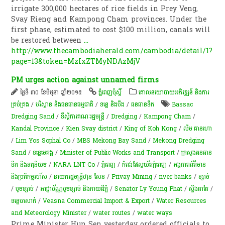
irrigate 300,000 hectares of rice fields in Prey Veng,
Svay Rieng and Kampong Cham provinces. Under the
first phase, estimated to cost $100 million, canals will
be restored between
...
http://www.thecambodiaherald.com/cambodia/detail/1?
page=13&token=MzIxZTMyNDAzMjV
PM urges action against unnamed firms
ថ្ងៃទី ៣០ ខែមិថុនា ឆ្នាំ២០១៥
ភ្នំពេញប៉ុស្តិ៍
គោលនយោបាយ​អភិវឌ្ឍន៍​ និង​ការ​
គ្រប់គ្រង​
/
បរិស្ថាន និងធនធានធម្មជាតិ
/
ទន្លេ និងបឹង
/
​ធនធាន​ទឹក​
Bassac
Dredging Sand
/
ទីស្តីការគណៈរដ្ឋមន្រ្តី
/
Dredging
/
Kampong Cham
/
Kandal Province
/
Kien Svay district
/
King of Koh Kong
/
លឹម គាន​ហោ
/
Lim Yos Sophal Co
/
MBS Mekong Bay Sand
/
Mekong Dredging
Sand
/
ទន្លេមេគង្គ
/
Minister of Public Works and Transport
/
ក្រសួងធនធាន
ទឹក និងឧតុនិយម
/
NARA LNT Co
/
ភ្នំពេញ
/
កំពង់ផែស្វយ័តភ្នំពេញ
/
អង្គភាពព័ត៏មាន
និងប្រតិកម្មរហ័ស
/
នាយករដ្ឋមន្ត្រីហ៊ុន សែន
/
Privay Mining
/
river banks
/
ខ្សាច់​
/
បូមខ្សាច់
/
​អាជ្ញាប័ណ្ណ​បូម​ខ្សាច់ និង​កាយ​ដី​ភ្នំ​
/
Senator Ly Young Phat
/
ស្ទឹង​តាតៃ
/
ទន្លេបាសាក់
/
Veasna Commercial Import & Export
/
Water Resources
and Meteorology Minister
/
water routes
/
water ways
Prime Minister Hun Sen yesterday ordered officials to