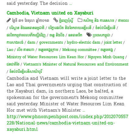
said yesterday. The decision
...
Cambodia, Vietnam united on Xayaburi
ថ្ងៃទី ៣១ ខែតុលា ឆ្នាំ២០១៣
ភ្នំពេញប៉ុស្តិ៍
កសិកម្ម​ និង​ ការ​នេ​សាទ​
/
ថាមពល
/
បរិស្ថាន និងធនធានធម្មជាតិ
/
បរិក្ខារផលិត និងចែកចាយអគ្គីសនី
/
ទំនប់​វា​រី​អគ្គិសនី​
/
ផលិតកម្មថាមពលកើតឡើងវិញ
/
ទន្លេ និងបឹង
/
​ធនធាន​ទឹក​
ប្រទេសកម្ពុជា
/
ការសាងសង់
/
dam
/
governments
/
hydro-electric dam
/
joint letter
/
Lao
/
លឹម គាន​ហោ
/
ទន្លេមេគង្គក្រោម
/
Mekong committee
/
ទន្លេមេគង្គ
/
Ministry of Water Resources Lim Kean Hor
/
Nguyen Minh Quang
/
ជនជាតិថៃ
/
Vietnam’s Minister of Natural Re­sources and Environment
/
ទំនប់​វារីអគ្គិសនី​សាយ៉ាបូរី
Cambodia and Vietnam will write a joint letter to the
Lao and Thai governments urging that construction of
the Xayaburi dam, in northern Laos, be halted, a
spokesman for the government’s Mekong committee
said yesterday. Minister of Water Resources Lim Kean
Hor met with Vietnam’s Minister
...
http://www.phnompenhpost.com/index.php/2012070557
228/National-news/cambodia-vietnam-united-on-
xayaburi.html