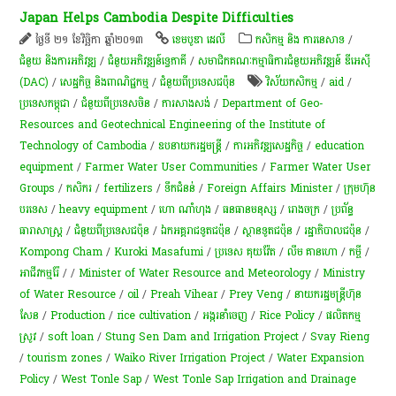
Japan Helps Cambodia Despite Difficulties
ថ្ងៃទី ២១ ខែវិច្ឆិកា ឆ្នាំ២០១៣
ខេមបូឌា ដេលី
កសិកម្ម​ និង​ ការ​នេ​សាទ​
/
ជំនួយ និងការអភិវឌ្ឍ
/
ជំនួយអភិវឌ្ឍន៍ទ្វេភាគី
/
សមាជិកគណៈកម្មាធិការជំនួយអភិវឌ្ឍន៍ ឌីអេស៊ី
(DAC)
/
សេដ្ឋកិច្ច និងពាណិជ្ជកម្ម
/
ជំនួយពីប្រទេសជប៉ុន
វិស័យកសិកម្ម
/
aid
/
ប្រទេសកម្ពុជា
/
ជំនួយពីប្រទេសចិន
/
ការសាងសង់
/
Department of Geo-
Resources and Geotechnical Engineering of the Institute of
Technology of Cambodia
/
ឧបនាយករដ្ឋមន្ត្រី​
/
ការ​អភិវឌ្ឍ​សេដ្ឋកិច្ច
/
education
equipment
/
Farmer Water User Communities
/
Farmer Water User
Groups
/
កសិករ
/
fertilizers
/
ទឹកជំនន់
/
Foreign Affairs Minister
/
ក្រុមហ៊ុន
បរទេស
/
heavy equipment
/
ហោ ណាំហុង
/
ធនធានមនុស្ស
/
​រោងចក្រ
/
ប្រព័ន្ធ​
ធារាសាស្ត្រ​
/
ជំនួយពីប្រទេសជប៉ុន
/
ឯកអគ្គរាជទូត​ជប៉ុន​
/
ស្ថានទូត​ជប៉ុន​
/
រដ្ឋាភិបាល​ជប៉ុន​
/
Kompong Cham
/
Kuroki Masafumi
/
ប្រទេស គុយវ៉ែត
/
លឹម គាន​ហោ
/
កម្ចី​
/
អាជីវកម្ម​រ៉ែ​
/
/
Minister of Water Resource and Meteorology
/
Ministry
of Water Resource
/
oil
/
Preah Vihear
/
Prey Veng
/
នាយករដ្ឋមន្ត្រីហ៊ុន
សែន
/
Production
/
rice cultivation
/
​អង្ករ​នាំចេញ​​
/
Rice Policy
/
ផលិតកម្ម
ស្រូវ
/
soft loan
/
Stung Sen Dam and Irrigation Project
/
Svay Rieng
/
tourism zones
/
Waiko River Irrigation Project
/
Water Expansion
Policy
/
West Tonle Sap
/
West Tonle Sap Irrigation and Drainage