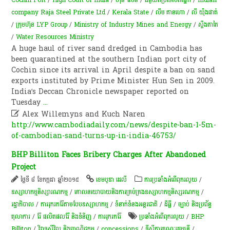
company Raja Steel Private Ltd
/
Kerala State
/
លឹម គាន​ហោ
/
លី យ៉ុងផាត់
/
​ក្រុមហ៊ុន LYP Group
/
Ministry of Industry Mines and Energy
/
ស្ទឹង​តាតៃ
/
Water Resources Ministry
A huge haul of river sand dredged in Cambodia has
been quarantined at the southern Indian port city of
Cochin since its arrival in April despite a ban on sand
exports instituted by Prime Minister Hun Sen in 2009.
India’s Deccan Chronicle news­paper reported on
Tuesday
...

Alex Willemyns and Kuch Naren
http://www.cambodiadaily.com/news/despite-ban-1-5m-
of-cambodian-sand-turns-up-in-india-46753/
BHP Billiton Faces Bribery Charges After Abandoned
Project
ថ្ងៃទី ៨ ខែកក្កដា ឆ្នាំ២០១៥
ខេមបូឌា ដេលី
ការប្រឆាំងអំពើពុករលួយ
/
ឧស្សាហកម្មនិស្សារណកម្ម
/
គោលនយោបាយនិងការគ្រប់គ្រងឧស្សាហកម្មនិស្សរណកម្ម
/
រដ្ឋាភិបាល
/
ការរុករករ៉ែតាមបែបឧស្សាហកម្ម
/
ទំនាក់ទំនងអន្តរជាតិ
/
ដីធ្លី
/
ច្បាប់ និងប្រព័ន្ធ
តុលាការ
/
រ៉ែ ផលិតផលរ៉ែ និងទំនិញ
/
ការរុករករ៉ែ
ប្រឆាំងអំពើពុករលួយ
/
BHP
Billiton
/
វិវាទស៊ីវិល និងពាណិជ្ជកម្ម
/
concessions
/
ទីស្តីការគណៈរដ្ឋមន្រ្តី
/