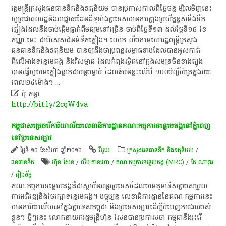
រដ្ឋមន្ត្រីក្រសួងធនធានទឹកនិងឧតុនិយម បានប្រកាសកាលពីថ្ងៃចន្ទ ម្សិលមិញនេះ
ឲ្យប្រជាពលរដ្ឋនិងអាជ្ញាធរដែនដីទូទាំងប្រទេសមានការប្រុងប្រយ័ត្នខ្ពស់នឹងទឹក
ភ្លៀងដែលនឹងចាប់ផ្តើមធ្លាក់ពីមធ្យមទៅច្រើន ចាប់ពីថ្ងៃទី១៣ ដល់ថ្ងៃទី១៨ ខែ
កញ្ញា នេះ ជាពិសេសជំនន់ទឹកភ្លៀង។ លោក លឹមគានហោរដ្ឋមន្ត្រីក្រសួង
ធនធានទឹកនិងឧតុនិយម បានឲ្យដឹងថាប្រពន្ធសម្ពាធទាបដែលបានអូសកាត់
ពីលើអាងទន្លេមេគង្គ និងវិសម្ពាធ ដែលកំពុងស្ថិតនៅក្នុងសមុទ្រចិនខាងត្បូង
បានធ្វើឲ្យមានភ្លៀងធ្លាក់ជាបន្តបន្ទាប់ ដែលតំបន់ខ្លះលើពី ១០០មិល្លីម៉ែត្រក្នុងរយៈ
ពេល២៤ម៉ោង។
...

មុំ គន្ធា
http://bit.ly/2cgW4va
កម្ពុជា​សម្រេច​រើ​ការិយាល័យ​​លេខាធិការដ្ឋាន​គណៈកម្មការ​ទន្លេ​មេគង្គ​នៅ​ភ្នំពេញ​
ទៅ​ប្រទេស​ឡាវ​
ថ្ងៃទី ១០ ខែសីហា ឆ្នាំ២០១៦
វីអូអេ
ក្រសួងធនធានទឹក និងឧតុនិយម
/
ធនធាន​ទឹក​
ហ៊ុន សែន
/
លឹម គាន​ហោ
/
គណៈកម្មការ​ទន្លេ​មេគង្គ (MRC)
/
តែ ណាវុធ
/
វៀង​ច័ន្ទ​
គណៈកម្មការទន្លេមេគង្គគឺជាស្ថាប័នអន្តរប្រទេសដែលមានតួនាទីសម្របសម្រួល
ការអភិវឌ្ឍនិងថែរក្សាទន្លេមេគង្គ។ បច្ចុប្បន្ន លេខាធិការដ្ឋាននៃគណៈកម្មការនេះ
មានការិយាល័យនៅក្នុងប្រទេសកម្ពុជា និងប្រទេសឡាវដើម្បីបំពេញការងាររបស់
ខ្លួន។ ថ្មីៗនេះ លោកនាយករដ្ឋមន្ត្រីហ៊ុន សែនបានប្រកាសថា កម្ពុជានឹងរុះរើ