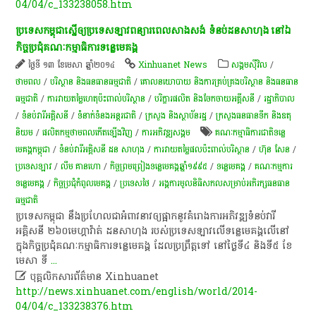
04/04/c_133238058.htm
ប្រទេសកម្ពុជាស្នើ​ឲ្យប្រទេសឡាវពន្យារពេលសាងសង់ ទំនប់​ដន​​សាហុង​ នៅឯ
កិច្ច​ប្រជុំ​គណៈកម្មាធិការ​ទន្លេមេគង្គ
ថ្ងៃទី ១៣ ខែមេសា ឆ្នាំ២០១៤
Xinhuanet News
សង្គមស៊ីវិល
/
ថាមពល
/
បរិស្ថាន និងធនធានធម្មជាតិ
/
គោលនយោបាយ និងការគ្រប់គ្រងបរិស្ថាន និងធនធាន
ធម្មជាតិ
/
ការវាយតម្លៃហេតុប៉ះពាល់បរិស្ថាន
/
បរិក្ខារផលិត និងចែកចាយអគ្គីសនី
/
រដ្ឋាភិបាល
/
ទំនប់​វា​រី​អគ្គិសនី​
/
ទំនាក់ទំនងអន្តរជាតិ
/
ក្រសួង និងស្ថាប័នរដ្ឋ
/
ក្រសួងធនធានទឹក និងឧតុ
និយម
/
ផលិតកម្មថាមពលកើតឡើងវិញ
/
ការ​អភិវឌ្ឍ​សង្គម
គណៈកម្មាធិការជាតិទន្លេ
មេគង្គកម្ពុជា
/
ទំនប់​វារីអគ្គិសនី ដន​ សាហុង
/
ការ​វាយ​តម្លៃ​ផល​ប៉ះ​ពាល់​បរិ​ស្ថាន​
/
ហ៊ុន សែន
/
ប្រទេសឡាវ
/
លឹម គាន​ហោ
/
កិច្ច​​​ព្រម​​​ព្រៀង​​​​​​ទន្លេមេគង្គឆ្នាំ​១៩៩៥
/
ទន្លេមេគង្គ
/
គណៈកម្មការ​
ទន្លេ​មេគង្គ
/
កិច្ចប្រជុំកំពូលមេគង្គ
/
ប្រទេសថៃ
/
អង្គការមូលនិធិសកលសម្រាប់អភិរក្សធនធាន
ធម្មជាតិ
ប្រទេស​កម្ពុជា​ នឹង​ប្រហែល​ជា​អំពាវ​នាវ​ឲ្យ​ផ្អាក​នូវ​គំរោង​ការ​អភិវឌ្ឍ​ទំនប់​វារី​
អគ្គិសនី​ ២៦០​មេហ្គាវ៉ាត់ ​ដនសាហុង របស់​ប្រទេស​ឡាវ​លើ​ទន្លេ​មេគង្គ​លើនៅ​
ក្នុង​កិច្ច​ប្រជុំ​គណៈ​កម្មា​ធិការ​ទន្លេ​មេគង្គ​ ដែល​ប្រព្រឹត្ត​ទៅ ​នៅ​ថ្ងៃ​ទី​៤ និង​ទី​៥​ ខែ​
មេសា​ ទី
...

បុគ្គលិកសារព័ត៌មាន Xinhuanet
http://news.xinhuanet.com/english/world/2014-
04/04/c_133238376.htm