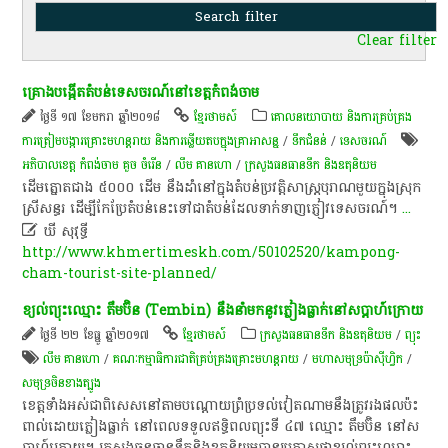
Clear filter
​គ្រោង​បង្កើត​តំបន់​ទេសចរណ៍​នៅ​ខេត្តកំពង់ចាម​
ថ្ងៃទី ១៧ ខែមករា ឆ្នាំ២០១៨
ខ្មែរថាមស៍
គោលនយោបាយ និងការគ្រប់គ្រង
ការត្រៀមបង្ការគ្រោះមហន្តរាយ និងការឆ្លើយតបក្នុងគ្រាអាសន្ន
/
ទឹកជំនន់
/
ទេសចរណ៍
អភិបាលខេត្ត កំពង់ចាម គួច ចំរើន
/
លឹម គាន​ហោ
/
ក្រសួងធនធានទឹក និងឧតុនិយម
​ដើម​ត្នោត​ជាង​ ៥០០០​ ដើម​ នឹង​ដាំ​នៅ​ក្នុង​តំបន់​ប្រវត្ដិសាស្ដ្រ​បុរាណ​មួយ​ក្នុងស្រុក​
ស្រី​សន្ធរ​ ដើម្បី​កែប្រែ​តំបន់​នេះ​ទៅ​ជា​តំបន់​ដែល​ទាក់ទាញ​ភ្ញៀវ​ទេសចរណ៍​។​
...

ឃី សុវុទ្ធី
http://www.khmertimeskh.com/50102520/kampong-
cham-tourist-site-planned/
​ខ្យល់ព្យុះ​ឈ្មោះ​ តឹ​ម​ប៊ិ​ន​ (Tembin)​ នឹង​នាំ​មក​នូវ​ភ្លៀង​ធ្លាក់​នៅ​ស​ប្តា​ហ៍​ក្រោយ​
ថ្ងៃទី ២២ ខែធ្នូ ឆ្នាំ២០១៧
ខ្មែរថាមស៍
ក្រសួងធនធានទឹក និងឧតុនិយម
/
ព្យុះ
លឹម គាន​ហោ
/
គណៈកម្មាធិការ​ជាតិ​គ្រប់​គ្រង​គ្រោះ​មហន្តរាយ​
/
មហាសមុទ្រ​ប៉ា​ស៊ី​ហ្វិ​ក​
/
សមុទ្រចិនខាងត្បូង
​ខេត្ត​ទាំងអស់​ជា​ពិសេស​នៅ​តាម​បណ្តោយ​ព្រំប្រទល់​វៀតណាម​នឹង​ត្រូវ​រង​ផល​ប៉ះ
ពាល់​ដោយ​ភ្លៀង​ធ្លាក់​ នៅ​ពេល​ទទួល​ឥទ្ធិពល​ព្យុះ​ទី​ ៤៧​ ឈ្មោះ​ តឹ​ម​ប៊ិ​ន​ នៅ​ស​
ប្តា​ហ៍​ក្រោយ​។​ ក្រសួង​ធនធានទឹក​និង​ឧតុនិយម​បាន​ប្រកាស​ថា​ខ្យល់ព្យុះ​ឈ្មោះ
...