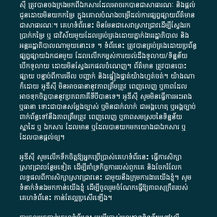
ស៊ី​ ត្រូវ​បាន​ចងក្រង​មក​ពី​ឯកសារ​ដែល​អាច​រក​បានជា​សាធារណៈ​ និង​ផ្តល់​
ជូន​ដោយ​មិន​យក​កម្រៃ​ ក្នុង​គោលបំណង​បម្រើ​ដល់ការ​ផ្សព្វផ្សាយ​ព័ត៌មាន​
ជា​សាធារណៈ​។​ គេហទំព័រ​នេះ​ មិនមែន​ជា​សេវា​ស្រាវជ្រាវ​ដើម្បី​ស្វែងរក
ប្រាក់​កម្រៃ​ ឬ​ ជា​វិស័យ​មួយ​ដែល​គ្រប់គ្រង​ដោយ​ភ្នាក់ងារ​រដ្ឋាភិបាល​ និង ​
អន្តររដ្ឋាភិបាល​ណាមួយ​នោះ​ទេ ​។​ ទំព័រ​នេះ​ ត្រូវ​បាន​គ្រប់គ្រង​ដោយ​ប្រព័ន្ធ​
ផ្សព្វផ្សាយ​ឯកជន​មួយ​ ដែល​លើកកម្ពស់​ការ​យល់​ដឹង​ទូលាយ​/​ទិន្នន័យ​
បើក​ទូលាយ​ ដោយ​មិនស្វែង​រក​ផល​ចំណេញ​។​ ព័ត៌មាន​ ត្រូវ​បាន​បោះ
ផ្សាយ​ បន្ទាប់​ពី​ការ​មើល​ បញ្ជាក់​ និង​ផ្ទៀងផ្ទាត់​យ៉ាង​ហ្មត់ចត់​។​ យ៉ាងណា​
ក៏​ដោយ​ អូ​ឌី​ស៊ី​ មិន​អាច​ធានា​នូវ​ភាព​ត្រឹមត្រូវ​ ពេញលេញ​ ឬ​ភាព​ដែល​
អាច​ទុកចិត្ត​បាននូវ​ប្រភព​ភាគី​ទី​បី​បាន​ទេ​។​ អូ​ឌី​ស៊ី​ សូម​មិន​ធ្វើការ​អះអាង​
ឬ​ធានា​ ទោះជា​បាន​សម្តែង​ច្បាស់​ ឬ​មិន​ជាក់លាក់​ ជា​អង្គហេតុ​ ឬ​អង្គច្បាប់​
ពាក់ព័ន្ធ​ទៅ​នឹង​ភាព​ត្រឹមត្រូវ​ ពេញលេញ​ ឬ​ភាព​សម​ស្រប​នៃ​ទិន្នន័យ​
ស្នាដៃ​ ឬ​ ឯកសារ​ ដែល​មាន​ ឬ​ដែល​បាន​យក​មក​យោង​ជា​ឯកសារ​ ឬ​
ដែល​បាន​ផ្តល់​ឲ្យ​។
អូឌីស៊ី សូមលើកទឹកចិត្តឱ្យអ្នកប្រើប្រាស់គេហទំព័រនេះ ធ្វើការសិក្សា
ស្រាវជ្រាវបន្ថែមទៀត ដើម្បីគាំទ្រកិច្ចការ​របស់ពួកគេ និងចែករំលែក
លទ្ធផលពីការសិក្សាស្រាវជ្រាវនេះ ជាមួយនឹងក្រុមការងារយើងខ្ញុំ។ សូម
ទំនាក់ទំនងមកកាន់យើងខ្ញុំ
ដើម្បីចូលរួមចំណែកធ្វើឱ្យភាពសុក្រឹតរបស់
គេហទំព័នេះ កាន់តែល្អប្រសើរឡើង។