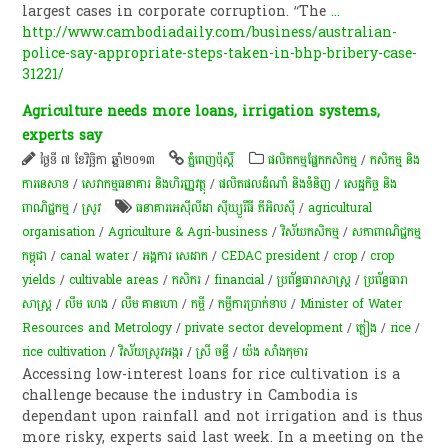
largest cases in corporate corruption. “The
...
http://www.cambodiadaily.com/business/australian-
police-say-appropriate-steps-taken-in-bhp-bribery-case-
31221/
Agriculture needs more loans, irrigation systems,
experts say
ថ្ងៃទី ៧ ខែវិច្ឆិកា ឆ្នាំ២០១៣
ភ្នំពេញប៉ុស្តិ៍
​ផលិតកម្ម​ផ្នែក​កសិកម្ម​
/
កសិកម្ម​ និង​
ការ​នេ​សាទ​
/
សេវាកម្មធនាគារ និងហិរញ្ញវត្ថុ
/
ផលិតផលដំណាំ និងទំនិញ
/
សេដ្ឋកិច្ច និង
ពាណិជ្ជកម្ម
/
​ស្រូវ​
ធនាគារអេស៊ីលីដា ស៊ីឃ្យួរឹធី ភីអិលស៊ី
/
agricultural
organisation
/
Agriculture & Agri-business
/
វិស័យកសិកម្ម
/
សភា​ពាណិជ្ជកម្ម​
កម្ពុជា​
/
canal water
/
អង្គការ សេដាក
/
CEDAC president
/
crop
/
crop
yields
/
cultivable areas
/
កសិករ
/
financial
/
ប្រព័ន្ធ​ធារាសាស្ត្រ​
/
ប្រព័ន្ធធារា
សាស្រ្ត
/
លឹម ហេង
/
លឹម គាន​ហោ
/
កម្ចី​
/
កម្ចីការប្រាក់ទាប
/
Minister of Water
Resources and Metrology
/
private sector development
/
ភ្លៀង
/
rice
/
rice cultivation
/
វិស័យស្រូវអង្ករ
/
ស្រី ចន្ធី
/
យ៉ង សាំង​កុមារ
Accessing low-interest loans for rice cultivation is a
challenge because the industry in Cambodia is
dependant upon rainfall and not irrigation and is thus
more risky, experts said last week. In a meeting on the