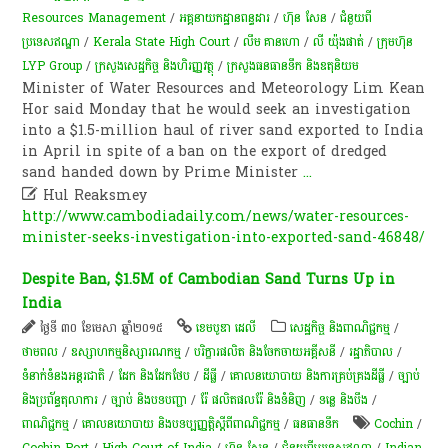
Resources Management
/
​អគ្គ​នាយកដ្ឋាន​ពន្ធដារ
/
ហ៊ុន សែន
/
ជំនួយពី
ប្រទេសឥណ្ឌា
/
Kerala State High Court
/
លឹម គាន​ហោ
/
លី យ៉ុងផាត់
/
​ក្រុមហ៊ុន
LYP Group
/
ក្រសួងសេដ្ឋកិច្ច និងហិរញ្ញវត្ថុ
/
ក្រសួងធនធានទឹក និងឧតុនិយម
Minister of Water Resources and Meteorology Lim Kean
Hor said Monday that he would seek an investigation
into a $1.5-million haul of river sand exported to India
in April in spite of a ban on the export of dredged
sand handed down by Prime Minister
...

Hul Reaksmey
http://www.cambodiadaily.com/news/water-resources-
minister-seeks-investigation-into-exported-sand-46848/
Despite Ban, $1.5M of Cambodian Sand Turns Up in
India
ថ្ងៃទី ៣០ ខែមេសា ឆ្នាំ២០១៥
ខេមបូឌា ដេលី
សេដ្ឋកិច្ច និងពាណិជ្ជកម្ម
/
ថាមពល
/
ឧស្សាហកម្មនិស្សារណកម្ម
/
បរិក្ខារផលិត និងចែកចាយអគ្គីសនី
/
រដ្ឋាភិបាល
/
ទំនាក់ទំនងអន្តរជាតិ
/
ដែក និងដែកថែប
/
ដីធ្លី
/
គោលនយោបាយ និង​ការគ្រប់គ្រង​ដីធ្លី
/
ច្បាប់
និងប្រព័ន្ធតុលាការ
/
ច្បាប់ និងបទបញ្ជា
/
រ៉ែ ផលិតផលរ៉ែ និងទំនិញ
/
ទន្លេ និងបឹង
/
ពាណិជ្ជកម្ម
/
គោលនយោបាយ និងបទប្បញ្ញត្តិស្តីពីពាណិជ្ជកម្ម
/
​ធនធាន​ទឹក​
Cochin
/
Cochin Port
/
High Court of India
/
ហ៊ុន សែន
/
ជំនួយពីប្រទេសឥណ្ឌា
/
Indian