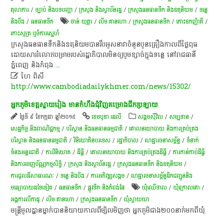
តុលាការ
/
ច្បាប់ និងបទបញ្ជា
/
ក្រសួង និងស្ថាប័នរដ្ឋ
/
ក្រសួងធនធានទឹក និងឧតុនិយម
/
ទន្លេ
និងបឹង
/
​ធនធាន​ទឹក​
ចាន់ យុត្ថា
/
លឹម គាន​ហោ
/
ក្រសួងធនធានទឹក
/
កោះ​ឧកញ៉ាតី
/
កោះសូត្រ ឬចំការស្នេហ៍
ក្រសួងធន​​ធានទឹក​​និងឧតុនិយមបាន​រឹប​អូស​​​នាវា​​ចំនួន​​បួន​គ្រឿង​​កាល​ពី​ថ្ងៃ​​​ពុធ​​
ដោយ​​សារ​​រំលោភ​បម្រាម​​​​​របស់​រដ្ឋាភិបាល​មិន​​ឲ្យ​បូម​ខ្សាច់​ក្នុងទន្លេ​​ នៅរាជធានី
ភ្នំពេញ​ និង​កំពុង
...

ហៃ ពិសី
http://www.cambodiadailykhmer.com/news/15302/
អ្នកភូមិ​​​ខេត្ត​​​ស្វាយ​​​រៀង មាន​​​កំហឹង​​​ជំុវិញ​​​គម្រោ​​​ងជីក​​​ប្រឡាយ​​​
ថ្ងៃទី ៩ ខែកក្កដា ឆ្នាំ២០១៥
ខេមបូឌា ដេលី
សង្គមស៊ីវិល
/
សម្បទាន
/
សេដ្ឋកិច្ច និងពាណិជ្ជកម្ម
/
បរិស្ថាន និងធនធានធម្មជាតិ
/
គោលនយោបាយ និងការគ្រប់គ្រង
បរិស្ថាន និងធនធានធម្មជាតិ
/
វិនិយោគិនបរទេស
/
រដ្ឋាភិបាល
/
ហេដ្ឋារចនាសម្ព័ន្ធ
/
ទំនាក់
ទំនងអន្តរជាតិ
/
ការវិនិយោគ
/
ដីធ្លី
/
គោលនយោបាយ និង​ការគ្រប់គ្រង​ដីធ្លី
/
ការកាន់កាប់​ដីធ្លី
និង​ការចេញ​ប័ណ្ណកម្មសិទ្ធិ​
/
ក្រសួង និងស្ថាប័នរដ្ឋ
/
ក្រសួងធនធានទឹក និងឧតុនិយម
/
ការជួលដីសាធារណៈ
/
ទន្លេ និងបឹង
/
ការ​អភិវឌ្ឍ​សង្គម
/
ហេដ្ឋារចនាសម្ព័ន្ធដឹកជញ្ជូននិង
មធ្យោបាយដទៃទៀត
/
​ធនធាន​ទឹក​
/
ផ្លូវទឹក និងកំពង់ផែ
ឃុំឈើទាល
/
ឃុំ​​​ក្រោល​​​គោ
/
អង្គការលីកាដូ
/
លឹម គាន​ហោ
/
ក្រសួងធនធានទឹក
/
ឃុំ​​​ស្វាយ​​​យា
មន្ត្រីមូល​​​ដ្ឋាន​​​ម្នាក់​​​បាន​​​និយាយ​​​កាល​​​ពីម្សិលមិញ​​​ថា ​​​អ្នកភូមិ​​​ជាង​​​២០០​​​នាក់​​​មក​​​ពី​​​ឃុំ​​