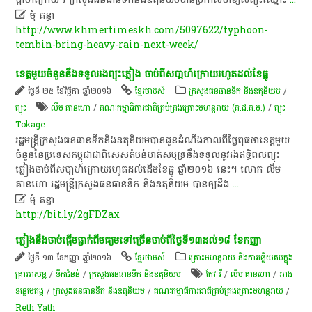

មុំ គន្ធា
http://www.khmertimeskh.com/5097622/typhoon-
tembin-bring-heavy-rain-next-week/
ខេត្ត​មួយ​ចំនួន​នឹង​ទទួល​​រង​ព្យុះភ្លៀង ចាប់​ពី​សបា្តហ៍​ក្រោយ​រហូត​ដល់​​ខែ​ធ្នូ
ថ្ងៃទី ២៥ ខែវិច្ឆិកា ឆ្នាំ២០១៦
ខ្មែរថាមស៍
ក្រសួងធនធានទឹក និងឧតុនិយម
/
ព្យុះ
លឹម គាន​ហោ
/
​គណៈកម្មាធិការ​ជាតិ​គ្រប់គ្រង​គ្រោះ​មហន្តរាយ (គ.ជ.គ.ម.)
/
ព្យុះ
Tokage
រដ្ឋមន្ត្រី​ក្រសួង​ធនធាន​ទឹកនិង​ឧតុនិយមបាន​ជូន​ដំណឹង​កាល​ពី​ថ្ងៃ​ពុធ​ថាខេត្ត​មួយ​
ចំនួន​នៃ​ប្រទេស​កម្ពុជាជាពិសេស​តំបន់​មាត់​សមុទ្រនឹង​ទទួល​នូវ​រង​ឥទ្ធិពល​ព្យុះ
ភ្លៀងចាប់​ពី​សបា្តហ៍​ក្រោយ​រហូត​ដល់​ដើម​ខែ​ធ្នូ ឆ្នាំ​២០១៦​ នេះ។​ ​លោក​ លឹម
គានហោ រដ្ឋមន្ត្រី​ក្រសួង​ធនធាន​ទឹក និង​ឧតុនិយម​ បាន​ឲ្យ​ដឹង
...

មុំ គន្ធា
http://bit.ly/2gFDZax
ភ្លៀង​​នឹង​ចាប់​ផ្តើម​ធ្លាក់​ពី​មធ្យម​ទៅ​ច្រើន​ចាប់​ពី​ថ្ងៃ​ទី​១៣​ដល់​​​១៨ ​ខែ​កញ្ញា
ថ្ងៃទី ១៣ ខែកញ្ញា ឆ្នាំ២០១៦
ខ្មែរថាមស៍
គ្រោះមហន្តរាយ និងការឆ្លើយតបក្នុង
គ្រាអាសន្ន
/
ទឹកជំនន់
/
ក្រសួងធនធានទឹក និងឧតុនិយម
កែវ វី
/
លឹម គាន​ហោ
/
អាង
ទន្លេមេគង្គ
/
ក្រសួងធនធានទឹក និងឧតុនិយម
/
គណៈកម្មាធិការ​ជាតិ​គ្រប់​គ្រង​គ្រោះ​មហន្តរាយ​
/
Reth Yath