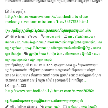
ការិយាល័យនៃលេខាធិការដ្ឋាននេះចេញពីកម្ពុជាឱ្យទៅតាំងនៅក្នុងប្រទេសឡាវ។
...

អ៊ិត សូធឿត
http://khmer.voanews.com/a/cambodia-to-close-
mekong-river-commission-office/3457538.html
ក្រុមហ៊ុន​រ៉ែ​អូស្ត្រាលី​ស្វះស្វែង​ដោះស្រាយ​ករណី​ពុករលួយ​ជាមួយ​អាមេរិក
ថ្ងៃទី ២ ខែកក្កដា ឆ្នាំ២០១៥
ខេមបូឌា ដេលី
ការប្រឆាំងអំពើពុករលួយ
/
ថាមពល
/
ឧស្សាហកម្មនិស្សារណកម្ម
/
គោលនយោបាយនិងការគ្រប់គ្រងឧស្សាហកម្មនិស្សរណ
កម្ម
/
រដ្ឋាភិបាល
/
ក្រសួងរ៉ែ និងថាមពល
/
ផលិតកម្មថាមពលដែលមិនកើតឡើងវិញ
/
ធនធាន
ប្រេង និងឧស្ម័ន
ក្រុមហ៊ុន ប៊ី អេច ភី
/
ហ៊ុន សែន
/
លឹម គាន​ហោ
/
ប៉ិច ពិសី
/
គណៈ​​
កម្មការ​មូលបត្រ​កម្ពុជា
/
អង្គការតម្លាភាពកម្ពុជា
ក្រុមហ៊ុន​រ៉ែ​អូស្ត្រាលី BHP Billiton បាន​ប្រកាស​ថា ខ្លួន​កំពុង​ចរចា​ជាមួយ​
រដ្ឋាភិបាល​អាមេរិក ដើម្បី​ដោះស្រាយ​ការ​ចោទ​ប្រកាន់​អំពើ​ពុក​រលួយ​នៅ​ក្រៅ​
ប្រទេស ដែល​រួម​មាន​ទាំង​ការ​អះអាង​ដែល​ថា ក្រុមហ៊ុន​នេះ​បាន​បង់​ប្រាក់​សំណូក​
២,៥​លាន​ដុល្លារ​ទៅ​ឲ្យ​មន្ត្រី​កម្ពុជា ដើម្បី​ទទួល​បាន​សិទ្ធិ​រុករក​រ៉ែ​ក្នុង
...

ហ្សមប៊រ ភីធឺរ៍
http://www.cambodiadailykhmer.com/news/20282/
រដ្ឋាភិបាល​រឹបអូស​​​នាវា​បួនគ្រឿង​​ដោយសារ​​រំលោភ​​បម្រាម​បូម​ខ្សាច់​
ថ្ងៃទី ៦ ខែមិថុនា ឆ្នាំ២០១៤
ខេមបូឌា ដេលី
រដ្ឋាភិបាល
/
ច្បាប់ និងប្រព័ន្ធ