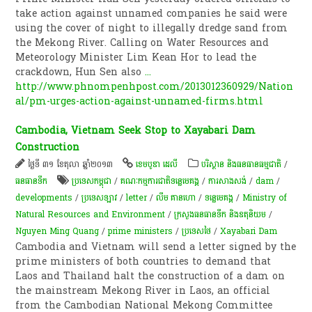
take action against unnamed companies he said were
using the cover of night to illegally dredge sand from
the Mekong River. Calling on Water Resources and
Meteorology Minister Lim Kean Hor to lead the
crackdown, Hun Sen also
...
http://www.phnompenhpost.com/2013012360929/Nation
al/pm-urges-action-against-unnamed-firms.html
Cambodia, Vietnam Seek Stop to Xayabari Dam
Construction
ថ្ងៃទី ៣១ ខែតុលា ឆ្នាំ២០១៣
ខេមបូឌា ដេលី
បរិស្ថាន និងធនធានធម្មជាតិ
/
ធនធាន​ទឹក​
ប្រទេសកម្ពុជា
/
គណៈកម្មការ​ជាតិទន្លេ​មេគង្គ
/
ការសាងសង់
/
dam
/
developments
/
ប្រទេសឡាវ
/
letter
/
លឹម គាន​ហោ
/
ទន្លេមេគង្គ
/
Ministry of
Natural Resources and Environment
/
ក្រសួងធនធានទឹក និងឧតុនិយម
/
Nguyen Ming Quang
/
prime ministers
/
ប្រទេសថៃ
/
Xayabari Dam
Cambodia and Vietnam will send a letter signed by the
prime ministers of both countries to demand that
Laos and Thailand halt the construction of a dam on
the mainstream Mekong River in Laos, an official
from the Cambodian National Mekong Committee