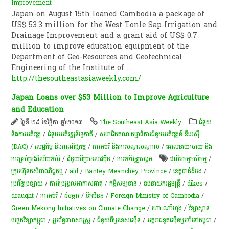
Improvement
Japan on August 15th loaned Cambodia a package of
US$ 53.3 million for the West Tonle Sap Irrigation and
Drainage Improvement and a grant aid of US$ 0.7
million to improve education equipment of the
Department of Geo-Resources and Geotechnical
Engineering of the Institute of
...
http://thesoutheastasiaweekly.com/
Japan Loans over $53 Million to Improve Agriculture
and Education
ថ្ងៃទី ២៩ ខែវិច្ឆិកា ឆ្នាំ២០១៣
The Southeast Asia Weekly
ជំនួយ
និងការអភិវឌ្ឍ
/
ជំនួយអភិវឌ្ឍន៍ទ្វេភាគី
/
សមាជិកគណៈកម្មាធិការជំនួយអភិវឌ្ឍន៍ ឌីអេស៊ី
(DAC)
/
សេដ្ឋកិច្ច និងពាណិជ្ជកម្ម
/
ការអប់រំ និងការបណ្តុះបណ្តាល
/
គោលនយោបាយ និង
ការគ្រប់គ្រងវិស័យអប់រំ
/
ជំនួយពីប្រទេសជប៉ុន
/
ការ​អភិវឌ្ឍ​សង្គម
ផលិតកម្ម​កសិកម្ម​
/
ក្រុមហ៊ុន​កសិពាណិជ្ជកម្ម
/
aid
/
Bantey Meanchey Province
/
ខេត្តបាត់ដំបង
/
ប្រព័ន្ធប្រឡាយ
/
ការប្រែប្រួលអាកាសធាតុ
/
កម្ចី​សម្បទាន​
/
ឧបនាយករដ្ឋមន្ត្រី​
/
dikes
/
draught
/
ការអប់រំ
/
ដី​ចម្ការ
/
ទឹកជំនន់
/
Foreign Ministry of Cambodia
/
Green Mekong Initiatives on Climate Change
/
ហោ ណាំហុង
/
​វិទ្យាស្ថាន​
បច្ចេក​វិទ្យា​​កម្ពុជា
/
ប្រព័ន្ធ​ធារាសាស្ត្រ​
/
ជំនួយពីប្រទេសជប៉ុន
/
​អគ្គរាជទូត​ជប៉ុនប្រចាំ​នៅ​កម្ពុជា
/