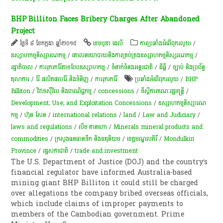
BHP Billiton Faces Bribery Charges After Abandoned
Project
ថ្ងៃទី ៨ ខែកក្កដា ឆ្នាំ២០១៥
ខេមបូឌា ដេលី
ការប្រឆាំងអំពើពុករលួយ
/
ឧស្សាហកម្មនិស្សារណកម្ម
/
គោលនយោបាយនិងការគ្រប់គ្រងឧស្សាហកម្មនិស្សរណកម្ម
/
រដ្ឋាភិបាល
/
ការរុករករ៉ែតាមបែបឧស្សាហកម្ម
/
ទំនាក់ទំនងអន្តរជាតិ
/
ដីធ្លី
/
ច្បាប់ និងប្រព័ន្ធ
តុលាការ
/
រ៉ែ ផលិតផលរ៉ែ និងទំនិញ
/
ការរុករករ៉ែ
ប្រឆាំងអំពើពុករលួយ
/
BHP
Billiton
/
វិវាទស៊ីវិល និងពាណិជ្ជកម្ម
/
concessions
/
ទីស្តីការគណៈរដ្ឋមន្រ្តី
/
Development; Use; and Exploitation Concessions
/
ឧស្សាហកម្មនិស្សារណ
កម្ម
/
ហ៊ុន សែន
/
international relations
/
land
/
Law and Judiciary
/
laws and regulations
/
លឹម គាន​ហោ
/
Minerals mineral products and
commodities
/
ក្រសួងធនធានទឹក និងឧតុនិយម
/
ខេត្ត​មណ្ឌលគិរី​
/
Mondulkiri
Province
/
រដ្ឋសភា​ជាតិ
/
trade and investment
The U.S. Department of Justice (DOJ) and the country’s
financial regulator have informed Australia-based
mining giant BHP Billiton it could still be charged
over allegations the company bribed overseas officials,
which include claims of improper payments to
members of the Cambodian government. Prime