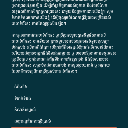
ស្រាវជ្រាវបន្ថែមទៀត ដើម្បីគាំទ្រកិច្ចការ​របស់ពួកគេ និងចែករំលែក
លទ្ធផលពីការសិក្សាស្រាវជ្រាវនេះ ជាមួយនឹងក្រុមការងារយើងខ្ញុំ។ សូម
ទំនាក់ទំនងមកកាន់យើងខ្ញុំ
ដើម្បីចូលរួមចំណែកធ្វើឱ្យភាពសុក្រឹតរបស់
គេហទំព័នេះ កាន់តែល្អប្រសើរឡើង។
ការចូលមកកាន់គេហទំព័រនេះ ឬប្រើប្រាស់មូលដ្ឋានទិន្នន័យនៅលើ
គេហទំព័រនេះ បានន័យថា អ្នកទទួលស្គាល់ថាអ្នកមានទំនួលខុសត្រូវ
ទាំងស្រុង លើការពឹងផ្អែក លើគ្រប់ព័ត៌មានផ្តល់ឱ្យនៅលើគេហទំព័រនេះ
ហើយយល់ព្រមថាអ្នកនឹងមិនបង្ករអន្តរាយ ឬ ទាមទារ​ឱ្យមានការទទួលខុស​
ត្រូវពីបុគ្គល ឬអង្គភាពពាក់ព័ន្ធនឹងការអភិវឌ្ឍទម្រង់ និងខ្លឹមសាររបស់
គេហទំព័រនេះ សម្រាប់រាល់ការបាត់បង់ ការខូចប្រយោជន៍ ឬ អន្តរាយ
ដែលកើតចេញពីការប្រើប្រាស់គេហទំព័រនេះ។
អំពី​យើង​
ទំនាក់ទំនង
កំណត់សម្គាល់
លក្ខខណ្ឌនៃការប្រើប្រាស់