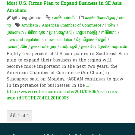
Most U.S. Firms Plan to Expand Business in SE Asia:
Amcham
ថ្ងៃទី ៦ ខែធ្នូ ឆ្នាំ២០១៣
សា​រព័ត៌មាន​រ៉យទ័រ​
សេដ្ឋកិច្ច និងពាណិជ្ជកម្ម
/
ពល​
កម្ម
AmCham
/
American Chamber of Commerce
/
អាស៊ាន
/
ប្រទេសកម្ពុជា
/
អំពើពុក​រលួយ
/
ប្រទេសឥណ្ឌូនេស៊ី
/
ហេដ្ឋារចនាសម្ព័ន្ធ
/
ការវិនិយោគ
/
laws and regulations
/
low-cost labor
/
ជំនួយពីប្រទេសម៉ាឡេស៊ី​​
/
ប្រទេសហ្វីលីពីន
/
ប្រទេស សាំងហ្គាពួរ
/
អាស៊ីអាគ្នេយ៏
/
ប្រទេសថៃ
/
ជំនួយពីសហរដ្ឋអាមេរិក
Eighty-five percent of U.S. companies in Southeast Asia
plan to expand their business as the region will
become more important in the next two years, the
American Chamber of Commerce (AmCham) in
Singapore said on Monday. “ASEAN continues to grow
in importance for businesses in the
...
http://www.reuters.com/article/2011/09/05/us-firms-
asia-idUSTRE78411L20110905
ទំព័រ 1 of 1