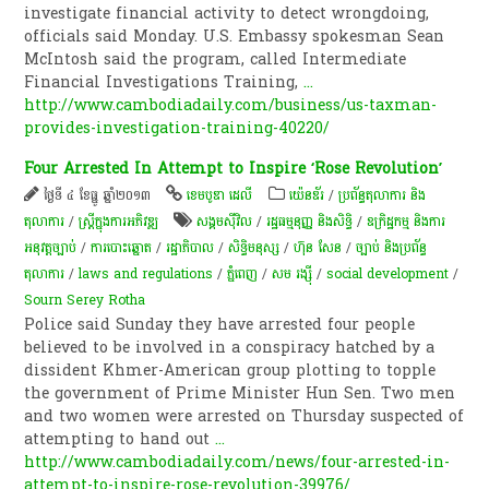
investigate financial activity to detect wrongdoing,
officials said Monday. U.S. Embassy spokesman Sean
McIntosh said the program, called Intermediate
Financial Investigations Training,
...
http://www.cambodiadaily.com/business/us-taxman-
provides-investigation-training-40220/
Four Arrested In Attempt to Inspire ‘Rose Revolution’
ថ្ងៃទី ៤ ខែធ្នូ ឆ្នាំ២០១៣
ខេមបូឌា ដេលី
យ៉េនឌ័រ
/
ប្រព័ន្ធតុលាការ និង
តុលាការ
/
ស្ត្រីក្នុងការអភិវឌ្ឍ
សង្គមស៊ីវិល
/
រដ្ឋធម្មនុញ្ញ និងសិទ្ធិ
/
ឧក្រិដ្ឋកម្ម និងការ
អនុវត្តច្បាប់
/
ការបោះឆ្នោត
/
រដ្ឋាភិបាល
/
សិទ្ធិមនុស្ស
/
ហ៊ុន សែន
/
ច្បាប់ និងប្រព័ន្ធ
តុលាការ
/
laws and regulations
/
ភ្នំពេញ
/
សម រង្ស៊ី
/
social development
/
Sourn Serey Rotha
Police said Sunday they have arrested four people
believed to be involved in a conspiracy hatched by a
dissident Khmer-American group plotting to topple
the government of Prime Minister Hun Sen. Two men
and two women were arrested on Thursday suspected of
at­tempting to hand out
...
http://www.cambodiadaily.com/news/four-arrested-in-
attempt-to-inspire-rose-revolution-39976/