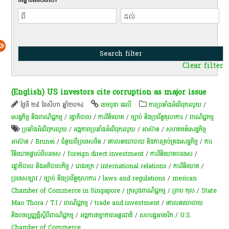
Clear filter
(English) US investors cite corruption as major issue
ថ្ងៃទី ២៩ ខែសីហា ឆ្នាំ២០១៤
ខេមបូឌា ដេលី
ការប្រឆាំងអំពើពុករលួយ
/
សេដ្ឋកិច្ច និងពាណិជ្ជកម្ម
/
រដ្ឋាភិបាល
/
ការវិនិយោគ
/
ច្បាប់ និងប្រព័ន្ធតុលាការ
/
ពាណិជ្ជកម្ម
ប្រឆាំងអំពើពុករលួយ
/
អង្គភាពប្រឆាំងអំពើពុករលួយ
/
អាស៊ាន
/
សហគមន៍​សេដ្ឋកិច្ច​
អាស៊ាន
/
Brunei
/
ជំនួយពីប្រទេសចិន
/
គោលនយោបាយ និងការគ្រប់គ្រងសេដ្ឋកិច្ច
/
ការ
វិនិយោគផ្ទាល់ពីបរទេស
/
foreign direct investment
/
ការវិនិយោគបរទេស
/
រដ្ឋាភិបាល និងអភិបាលកិច្ច
/
​រោងចក្រ
/
international relations
/
ការវិនិយោគ
/
ប្រទេសឡាវ
/
ច្បាប់ និងប្រព័ន្ធតុលាការ
/
laws and regulations
/
merican
Chamber of Commerce in Singapore
/
ក្រសួងពាណិជ្ជកម្ម
/
ព្រាប កុល
/
State
Mao Thora
/
T.I
/
ពាណិជ្ជកម្ម
/
trade and investment
/
គោលនយោបាយ
និងបទប្បញ្ញត្តិស្តីពីពាណិជ្ជកម្ម
/
អង្គការ​តម្លាភាព​អន្តរ​ជាតិ​
/
សហរដ្ឋអាមេរិក
/
U.S.
Chamber of Commerce