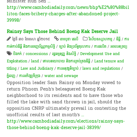
Minister Hun Sen
...
http://www.cambodiadaily.com/news/bhp%E2%80%88bil
liton-faces-bribery-charges-after-abandoned-project-
39998/
Rainsy Says Those Behind Boeng Kak Deserve Jail
ថ្ងៃទី ៣០ ខែមេសា ឆ្នាំ២០១៥
ខេមបូឌា ដេលី
វិស័យឧស្សាហកម្ម
/
ដីធ្លី
/
ការ
កាន់កាប់​ដីធ្លី និង​ការចេញ​ប័ណ្ណកម្មសិទ្ធិ​
/
ច្បាប់ និងប្រព័ន្ធតុលាការ
/
ការផលិត​
/
​អចលនទ្រព្យ​
បឹងកក់
/
concessions
/
រដ្ឋធម្មនុញ្ញ និងសិទ្ធិ
/
Development Use and
Exploitation
/
land
/
គោលនយោបាយ និង​ការគ្រប់គ្រង​ដីធ្លី
/
Land tenure and
titling
/
Law and Judiciary
/
ការអនុវត្ត​ន៏​ច្បាប់
/
laws and regulations
/
ភ្នំពេញ
/
ការអភិវឌ្ឍ​ទីក្រុង​
/
water and sewage
Opposition leader Sam Rainsy on Monday vowed to
return Phnom Penh’s beleaguered Boeng Kak
neighborhood to its residents and to have those who
filled the lake with sand thrown in jail, should the
opposition CNRP ultimately prevail in contesting the
unofficial results of last month’s
...
http://www.cambodiadaily.com/elections/rainsy-says-
those-behind-boeng-kak-deserve-jail-38399/