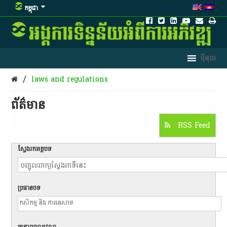
កម្ពុជា
/
laws and regulations
ព័ត៌មាន​
RSS Feed
ស្វែងរកអត្ថបទ
ប្រធានបទ
ចន្លោះពេលវេលា