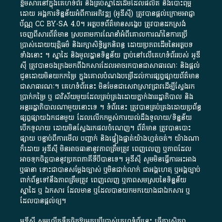
ខ្លឹមសារ​នៅ​ក្នុង​គេហទំព័រ និង​គ្រប់​ស្នា​ដៃ​ដើម​ដែល​ផលិត​ និង​បោះពុម្ព​
ដោយ​ អង្គការ​ទិន្នន័យ​អំពី​ការអភិវឌ្ឍ​​ (អូ​ឌី​ស៊ី)​ ត្រូវ​បាន​ផ្តល់​ក្រោម​អាជ្ញា
ប័ណ្ណ​
CC BY-SA 4.0
។​ អត្ថបទ​ព័ត៌មាន​សង្ខេប​ ត្រូវ​បាន​ដកស្រង់​
ចេញពី​សារព័ត៌មាន ស្របតាមការ​ណែនាំ​អំពី​គោលការណ៍​នៃ​ការ​ប្រើ
ប្រាស់​ដោយ​យុត្តិធម៌​ និង​រក្សាសិទ្ធិអ្នកនិពន្ធ ដោយ​ប្រភពដើម​នៃ​​អត្ថបទ
ទាំង​នោះ​ ។​ ស្នាដៃ​ និង​មូលដ្ឋាន​ទិន្នន័យ ​ភ្ជាប់​នៅ​លើ​គេហទំព័រ​របស់​ អូ​ឌី​
ស៊ី​ ត្រូវ​បាន​ចងក្រង​មក​ពី​ឯកសារ​ដែល​អាច​រក​បានជា​សាធារណៈ​ និង​ផ្តល់​
ជូន​ដោយ​មិន​យក​កម្រៃ​ ក្នុង​គោលបំណង​បម្រើ​ដល់ការ​ផ្សព្វផ្សាយ​ព័ត៌មាន​
ជា​សាធារណៈ​។​ គេហទំព័រ​នេះ​ មិនមែន​ជា​សេវា​ស្រាវជ្រាវ​ដើម្បី​ស្វែងរក
ប្រាក់​កម្រៃ​ ឬ​ ជា​វិស័យ​មួយ​ដែល​គ្រប់គ្រង​ដោយ​ភ្នាក់ងារ​រដ្ឋាភិបាល​ និង ​
អន្តររដ្ឋាភិបាល​ណាមួយ​នោះ​ទេ ​។​ ទំព័រ​នេះ​ ត្រូវ​បាន​គ្រប់គ្រង​ដោយ​ប្រព័ន្ធ​
ផ្សព្វផ្សាយ​ឯកជន​មួយ​ ដែល​លើកកម្ពស់​ការ​យល់​ដឹង​ទូលាយ​/​ទិន្នន័យ​
បើក​ទូលាយ​ ដោយ​មិនស្វែង​រក​ផល​ចំណេញ​។​ ព័ត៌មាន​ ត្រូវ​បាន​បោះ
ផ្សាយ​ បន្ទាប់​ពី​ការ​មើល​ បញ្ជាក់​ និង​ផ្ទៀងផ្ទាត់​យ៉ាង​ហ្មត់ចត់​។​ យ៉ាងណា​
ក៏​ដោយ​ អូ​ឌី​ស៊ី​ មិន​អាច​ធានា​នូវ​ភាព​ត្រឹមត្រូវ​ ពេញលេញ​ ឬ​ភាព​ដែល​
អាច​ទុកចិត្ត​បាននូវ​ប្រភព​ភាគី​ទី​បី​បាន​ទេ​។​ អូ​ឌី​ស៊ី​ សូម​មិន​ធ្វើការ​អះអាង​
ឬ​ធានា​ ទោះជា​បាន​សម្តែង​ច្បាស់​ ឬ​មិន​ជាក់លាក់​ ជា​អង្គហេតុ​ ឬ​អង្គច្បាប់​
ពាក់ព័ន្ធ​ទៅ​នឹង​ភាព​ត្រឹមត្រូវ​ ពេញលេញ​ ឬ​ភាព​សម​ស្រប​នៃ​ទិន្នន័យ​
ស្នាដៃ​ ឬ​ ឯកសារ​ ដែល​មាន​ ឬ​ដែល​បាន​យក​មក​យោង​ជា​ឯកសារ​ ឬ​
ដែល​បាន​ផ្តល់​ឲ្យ​។
អូឌីស៊ី សូមលើកទឹកចិត្តឱ្យអ្នកប្រើប្រាស់គេហទំព័រនេះ ធ្វើការសិក្សា