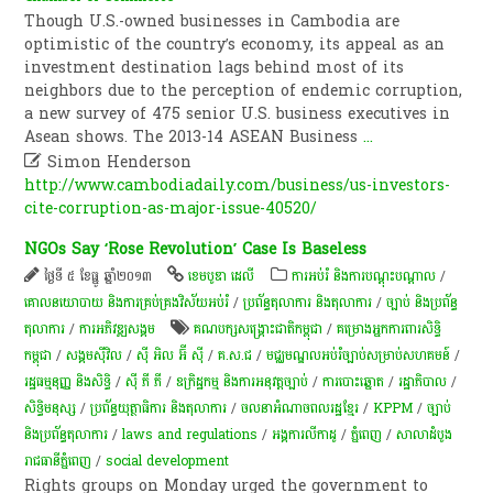
Though U.S.-owned businesses in Cambodia are
optimistic of the country’s economy, its appeal as an
investment destination lags behind most of its
neighbors due to the perception of endemic corruption,
a new survey of 475 senior U.S. business executives in
Asean shows. The 2013-14 ASEAN Business
...

Simon Henderson
http://www.cambodiadaily.com/business/us-investors-
cite-corruption-as-major-issue-40520/
NGOs Say ‘Rose Revolution’ Case Is Baseless
ថ្ងៃទី ៥ ខែធ្នូ ឆ្នាំ២០១៣
ខេមបូឌា ដេលី
ការអប់រំ និងការបណ្តុះបណ្តាល
/
គោលនយោបាយ និងការគ្រប់គ្រងវិស័យអប់រំ
/
ប្រព័ន្ធតុលាការ និងតុលាការ
/
ច្បាប់ និងប្រព័ន្ធ
តុលាការ
/
ការ​អភិវឌ្ឍ​សង្គម
គណបក្សសង្គ្រោះជាតិកម្ពុជា
/
គម្រោងអ្នកការពារសិទ្ធិ
កម្ពុជា
/
សង្គមស៊ីវិល
/
ស៊ី អិល អ៊ី ស៊ី
/
គ.ស.ជ
/
មជ្ឈមណ្ឌល​អប់រំ​ច្បាប់​សម្រាប់​សហគមន៍​
/
រដ្ឋធម្មនុញ្ញ និងសិទ្ធិ
/
ស៊ី ភី ភី
/
ឧក្រិដ្ឋកម្ម និងការអនុវត្តច្បាប់
/
ការបោះឆ្នោត
/
រដ្ឋាភិបាល
/
សិទ្ធិមនុស្ស
/
ប្រព័ន្ធយុត្ថាធិការ និងតុលាការ
/
ចលនា​អំណាច​ពល​រដ្ឋខ្មែរ​
/
KPPM
/
ច្បាប់
និងប្រព័ន្ធតុលាការ
/
laws and regulations
/
អង្គការលីកាដូ
/
ភ្នំពេញ
/
សាលាដំបូង
រាជធានីភ្នំពេញ
/
social development
Rights groups on Monday urged the government to