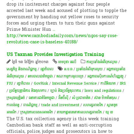
drop its incitement charges against four people
arrested last week and accused of plotting to topple the
government by handing out yellow roses to security
forces and urging them to turn their guns against
Prime Minister Hun
...
http://www.cambodiadaily.com/news/ngos-say-rose-
revolution-case-is-baseless-40188/
US Taxman Provides Investigation Training
ថ្ងៃទី ១៣ ខែវិច្ឆិកា ឆ្នាំ២០១៣
ខេមបូឌា ដេលី
ការប្រឆាំងអំពើពុករលួយ
/
សេដ្ឋកិច្ច និងពាណិជ្ជកម្ម
/
រដ្ឋាភិបាល
អ.ប.ព
/
ប្រឆាំងអំពើពុករលួយ
/
អង្គភាពប្រឆាំង
អំពើពុករលួយ
/
នគរបាលជាតិកម្ពុជា
/
គណៈ​​​កម្មការ​​​​​​មូលបត្រ
/
​អង្គភាពស៊ើបការណ៍​ហិរញ្ញវត្ថុ
/
FIU
/
រដ្ឋាភិបាល
/
GovRisk
/
Internal Revenue Service
/
ការវិនិយោគ
/
IRS
/
ប្រព័ន្ធយុត្ថាធិការ និងតុលាការ
/
ច្បាប់ និងប្រព័ន្ធតុលាការ
/
laws and regulations
/
ក្រសួងយុត្តិធម៌
/
ធនាគារជាតិនៃកម្ពុជា
/
អ៊ិនប៊ីស៊ី
/
សំ ប្រជាមានិត
/
ស៊ាន ម៉ាកគីនតុស
/
ការបង់ពន្ធ
/
ពាណិជ្ជកម្ម
/
trade and investment
/
សហរដ្ឋអាមេរិក
/
ស្ថានទូត
អាមេរិក
/
ក្រសួង​ការបរទេស​អាមេរិក
/
នាយកដ្ឋានរតនាគារសហរដ្ឋអាមេរិក
/
យូ​ ខេ
The U.S. tax collection agency is this week training
Cambodian bank staff as well as anti-corruption
officials, police, judges and prosecutors in how to