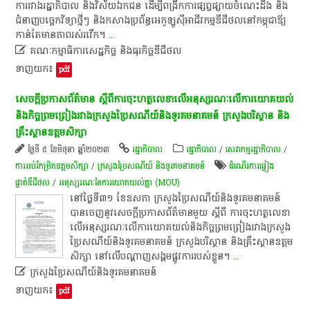
ការរវាងរដ្ឋាភិបាល និងវិស័យឯកជន ដើម្បីពង្រីកការផ្សព្វផ្សាយចំណេះដឹង និង
ជំនាញបច្ចេកវិទ្យាថ្មីៗ និងកសាងប្រព័ន្ធអេកូឡូស៊ីអាជីវកម្មឌីជីថលនៅកម្ពុជាឪ្យ
កាន់តែមានភាពរស់រវើក។
...

គណៈកម្មាធិការសេដ្ឋកិច្ច និងធុរកិច្ចឌីជីថល
ទាញយក៖
pdf
សេចក្តី​ប្រកាស​ព័ត៌មាន​ ស្តី​ពី​ការ​ចុះហត្ថលេខា​លើ​អនុស្សរណៈ​លើ​ការ​យោគយល់​
និង​កិច្ចព្រមព្រៀង​រវាង​ក្រសួង​ប្រៃសណីយ៍​និង​ទូរគមនាគមន៍​ ក្រសួងបរិស្ថាន​ និង​
គ្រឹះស្ថានឧត្ដមសិក្សា​
ថ្ងៃទី ៥ ខែមិថុនា ឆ្នាំ២០២៣
រដ្ឋាភិបាល
រដ្ឋាភិបាល
/
សេវាកម្មរដ្ឋាភិបាល
/
ការអប់រំកម្រិតឧត្តមសិក្សា
/
ក្រសួងប្រៃសណីយ៍ និងទូរគមនាគមន៍
ដំណើរការផ្ទៀង
ផ្ទាត់ឌីជីថល
/
អនុស្សរណៈនៃការយោគយល់គ្នា (MOU)
​នៅ​ថ្ងៃ​ទី​៣១​ ខែឧសភា​ ក្រសួង​ប្រៃសណីយ៍​និង​ទូរគមនាគមន៍​
បាន​ចេញ​នូវ​សេចក្តី​ប្រកាស​ព័ត៌មាន​មួយ​ ស្តី​ពី​ ការ​ចុះហត្ថលេខា​
លើ​អនុស្សរណៈ​លើ​ការ​យោគយល់​និង​កិច្ចព្រមព្រៀង​រវាង​ក្រសួង​
ប្រៃសណីយ៍​និង​ទូរគមនាគមន៍​ ក្រសួងបរិស្ថាន​ និង​គ្រឹះស្ថានឧត្ដម
សិក្សា​ នៅ​លើ​បណ្តាញ​សង្គម​ផ្លូវការ​របស់​ខ្លួន​។​
...

ក្រសួងប្រៃសណីយ៍និងទូរគមនាគមន៍
ទាញយក៖
pdf