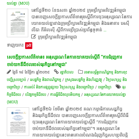
យល់គ្នា (MOU)
នៅ​ថ្ងៃ​ទី​២០​ ខែឧសភា​ ឆ្នាំ​២០២៥​ ក្រុមប្រឹក្សា​អភិវឌ្ឍន៍​កម្ពុជា​
បាន​ចេញ​សេចក្តី​ប្រកាស​ព័ត៌មាន​រួម​ស្តី​ពី​ការ​ចុះ​អនុស្សរណៈ​នៃ​ការ​
យោគយល់​គ្នា​រវាង​ក្រុមប្រឹក្សា​អភិវឌ្ឍន៍​កម្ពុជា​ និង​ធនាគារ​ អេ​ស៊ី​
លី​ដា​ ភី​អិ​ល​ស៊ី​ ស្តី​ពី​ការ​ប្រើប្រាស់​ប្រព័ន្ធ​ទូទាត់
...

ក្រុមប្រឹក្សាអភិវឌ្ឍន៍កម្ពុជា
ទាញយក៖
pdf
សេចក្តី​ប្រកាស​ព័ត៌មាន​៖​ អនុស្សរណៈនៃការយោគយល់ស្តីពី "ការជំរុញការ
ចាប់យកឌីជីថលរបស់ធុរកិច្ចនៅកម្ពុជា"
ថ្ងៃទី ១៨ ខែវិច្ឆិកា ឆ្នាំ២០២៥
រដ្ឋាភិបាល
រចនាសម្ព័ន្ធពាណិជ្ជកម្ម និងការចុះ
បញ្ជីស្របច្បាប់
/
សេដ្ឋកិច្ច និងពាណិជ្ជកម្ម
/
ក្រសួងសេដ្ឋកិច្ច និងហិរញ្ញវត្ថុ
/
វិទ្យាសាស្ត្រ និង
បច្ចេកវិទ្យា
/
ការអប់រំ និងការផ្សព្វផ្សាយ វិទ្យាសាស្ត្រ និងបច្ចេកវិទ្យា
/
បច្ចេកវិទ្យា
​ធុរ
កិច្ចឌីជីថល
/
បរិវត្តកម្មឌីជីថល
/
ការធ្វើឌីជីថលូបនីយកម្ម
/
អនុស្សរណៈនៃការយោគយល់គ្នា
(MOU)
នៅថ្ងៃទី២៦ ខែមីនា ឆ្នាំ២០២៥ គណៈកម្មាធិការសេដ្ឋកិច្ច
និងធុរកិច្ចឌីជីថល បានចេញសេចក្តីប្រកាសព័ត៌មានរួមស្តីពីពិធី
ចុះអនុស្សរណៈនៃការយោគយល់គ្នាស្តីពី “ការជំរុញការ
ចាប់យកឌីជីថលរបស់ធុរកិច្ចនៅកម្ពុជា”។ អនុស្សរណៈនៃ
ការយោគយល់គ្នានេះមានគោលបំណងជំរុញកិច្ចសហប្រតិបត្តិ