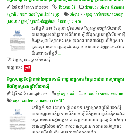
កិច្ច​សហប្រតិបត្តិការ​លើ​ការ​គ្រប់គ្រង​បរិស្ថាន​ និង​ការ​អភិវឌ្ឍ​ប្រកបដោយ​ចីរភាព​
ថ្ងៃទី ២៨ ខែតុលា ឆ្នាំ២០២១
គ្រឹះ​ស្ថាន​អប់រំ​
ជីវៈចម្រុះ
/
បរិស្ថាន និងធនធាន
ធម្មជាតិ
/
ការការពារបរិស្ថាន និងជីវៈចម្រុះ
​បរិស្ថាន
/
អនុស្សរណៈនៃការយោគយល់គ្នា
(MOU)
/
ក្រុមប្រឹក្សាជាតិអភិវឌ្ឍន៍ដោយចីរភាព (ក.ជ.អ.ច)
​នៅ​ថ្ងៃ​ទី​ ២៧​ ខែតុលា​ ឆ្នាំ​២០២១​ វិទ្យាស្ថាន​ចក្ខុវិស័យ​អាស៊ី​
បាន​ចេញ​សេចក្តី​ប្រកាស​ព័ត៌មាន​ ស្តី​ពី​វិទ្យាស្ថាន​ចក្ខុវិស័យ​អាស៊ី​
និង​ក្រសួងបរិស្ថាន​ចុះ​អនុស្សា​រណៈ​យោគយល់​គ្នា​លើ​កិច្ច​សហ
ប្រតិបត្តិការ​លើ​ការ​គ្រប់គ្រង​បរិស្ថាន​ និង​ការ​អភិវឌ្ឍ​ប្រកបដោយ​
ចីរភាព​។​​នៅ​ថ្ងៃ​ទី
...

វិទ្យាស្ថានចក្ខុវិស័យអាស៊ី
ទាញយក៖
pdf
កិច្ច​សហប្រតិបត្តិការ​រវាង​អគ្គលេខាធិការដ្ឋាន​រដ្ឋសភា​ នៃ​ព្រះរាជាណាចក្រ​កម្ពុជា​
និង​វិទ្យាស្ថាន​ចក្ខុវិស័យ​អាស៊ី
ថ្ងៃទី ១៤ ខែតុលា ឆ្នាំ២០២១
គ្រឹះ​ស្ថាន​អប់រំ​
ការអប់រំ និងការបណ្តុះបណ្តាល
អនុស្សរណៈនៃការយោគយល់គ្នា (MOU)
​នៅ​ថ្ងៃ​ទី​ ១៣​ ខែតុលា​ ឆ្នាំ​២០២១​ វិទ្យាស្ថាន​ចក្ខុវិស័យ​អាស៊ី​
បាន​ចេញ​សេចក្តី​ប្រកាស​ព័ត៌មាន​ ស្តី​ពី​កិច្ច​សហប្រតិបត្តិការ​រវាង​
អគ្គលេខាធិការដ្ឋាន​រដ្ឋសភា​ នៃ​ព្រះរាជាណាចក្រ​កម្ពុជា​ និង​វិទ្យា
ស្ថាន​ចក្ខុវិស័យ​អាស៊ី​។​ការ​ចុះ​អនុស្សា​រណៈ​យោគយល់​គ្នា​នេះ​
រវាង​ស្ថាប័ន​ទាំង​ពីរ​ មាន​គោលបំណង​បង្កើត
...