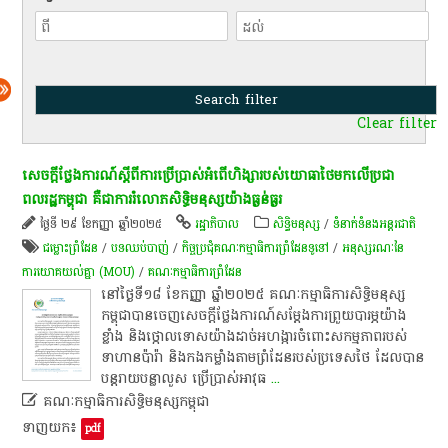
Clear filter
​សេចក្តីថ្លែងការណ៍​ស្តី​ពី​ការ​ប្រើប្រាស់​អំពើ​ហិង្សា​របស់​យោធា​ថៃ​មក​លើ​ប្រជា
ពលរដ្ឋ​កម្ពុជា​ គឺជា​ការ​រំលោភសិទ្ធិ​មនុស្ស​យ៉ាងធ្ងន់ធ្ងរ​
ថ្ងៃទី ២៩ ខែកញ្ញា ឆ្នាំ២០២៥
រដ្ឋាភិបាល
សិទ្ធិមនុស្ស
/
ទំនាក់ទំនងអន្តរជាតិ
ជម្លោះព្រំដែន
/
បទ​ឈប់​បាញ់
/
កិច្ច​ប្រជុំគណៈកម្មាធិការព្រំដែនទូទៅ
/
អនុស្សរណៈនៃ
ការយោគយល់គ្នា (MOU)
/
គណៈកម្មាធិការព្រំដែន
​នៅ​ថ្ងៃ​ទី​១៨​ ខែកញ្ញា​ ឆ្នាំ​២០២៥​ គណៈកម្មាធិការ​សិទ្ធិ​មនុស្ស​
កម្ពុជា​បាន​ចេញ​សេចក្តីថ្លែងការណ៍​សម្តែង​ការ​ព្រួយបារម្ភ​យ៉ាង​
ខ្លាំង​ និង​ថ្កោលទោស​យ៉ាង​ដាច់អហង្ការ​ចំពោះ​សកម្មភាព​របស់​
ទាហាន​ប៉ា​រ៉ា​ និង​កងកម្លាំង​តាម​ព្រំដែន​របស់​ប្រទេស​ថៃ​ ដែល​បាន​
បន្ត​រាយ​បន្លា​លួស​ ប្រើប្រាស់​អាវុធ
...

គណៈកម្មាធិការសិទ្ធិមនុស្សកម្ពុជា
ទាញយក៖
pdf