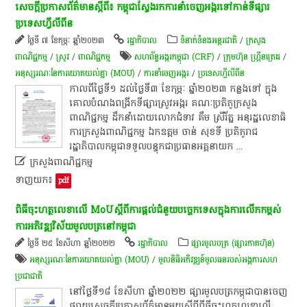
សេចក្តី​ប្រកាស​ព័ត៌មាន​ស្តី​ពី​៖​ កម្ពុជា​ស្វែងរក​ការ​នាំ​ចេញ​អង្ករ​ទៅ​កាន់​ទីផ្សារ​
ប្រទេស​ហ្វី​លី​ពី​ន​
ថ្ងៃទី ៧ ខែកុម្ភៈ ឆ្នាំ២០២៣
រដ្ឋាភិបាល
ទំនាក់ទំនងអន្តរជាតិ
/
ក្រសួង
ពាណិជ្ជកម្ម
/
​ស្រូវ​
/
ពាណិជ្ជកម្ម
​សហព័ន្ធ​អង្ករ​កម្ពុជា (CRF)
/
ក្រុមហ៊ុន ហ្គ្រីនត្រេដ
/
អនុស្សរណៈនៃការយោគយល់គ្នា (MOU)
/
ការ​នាំ​ចេញ​អង្ករ
/
ប្រទេសហ្វីលីពីន
​កាលពី​ថ្ងៃ​ទី​១​ ដល់​ថ្ងៃ​ទី​៣​ ខែកុម្ភៈ​ ឆ្នាំ​២០២៣​ កន្លង​ទៅ​ ក្នុង​
គោលបំណង​ពង្រីក​ទីផ្សារ​ស្រូវ​អង្ករ​ គណៈប្រតិភូ​ក្រសួង
ពាណិជ្ជកម្ម​ ដឹកនាំ​ដោយ​លោក​ជំទាវ​ គឹ​ម​ ស្រី​រ័​ត្ន​ អនុរដ្ឋលេខាធិ
ការ​ក្រសួងពាណិជ្ជកម្ម​ ឯកឧត្តម​ ចាន់​ សុខ​ទី​ ប្រតិភូ​រាជ
រដ្ឋាភិបាល​កម្ពុជា​ទទួល​បន្ទុក​ជា​ប្រធាន​អគ្គនាយក
...

ក្រសួងពាណិជ្ជកម្ម​
ទាញយក៖
pdf
ពិធី​ចុះហត្ថលេខា​លើ​ MoU​ស្តី​ពី​ការ​ផ្តល់​ជំនួយ​បច្ចេកទេស​ក្នុង​ការ​លើកកម្ពស់​
ការ​អភិវឌ្ឍ​វិស័យ​មូល​ប​ត្រ​នៅ​កម្ពុជា​
ថ្ងៃទី ២៥ ខែសីហា ឆ្នាំ២០២២
រដ្ឋាភិបាល
ផ្សារមូលបត្រ (ផ្សារភាគហ៊ុន)
អនុស្សរណៈនៃការយោគយល់គ្នា (MOU)
/
មូលនិធិអភិវឌ្ឍន៍មូលធនរបស់អង្គការសហ
ប្រជាជាតិ
​នៅ​ថ្ងៃ​ទី​១៨​ ខែសីហា​ ឆ្នាំ​២០២២​ ផ្សា​រមូល​ប​ត្រ​កម្ពុជា​បាន​ចេញ
ផ្សាយ​សេចក្តី​ប្រកាស​ព័ត៌មាន​មួយ​ស្តី​ពី​ពី​ធី​ចុះហត្ថលេខា​លើ​