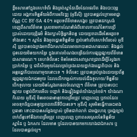
ខ្លឹមសារ​នៅ​ក្នុង​គេហទំព័រ និង​គ្រប់​ស្នា​ដៃ​ដើម​ដែល​ផលិត​ និង​បោះពុម្ព​
ដោយ​ អង្គការ​ទិន្នន័យ​អំពី​ការអភិវឌ្ឍ​​ (អូ​ឌី​ស៊ី)​ ត្រូវ​បាន​ផ្តល់​ក្រោម​អាជ្ញា
ប័ណ្ណ​
CC BY-SA 4.0
។​ អត្ថបទ​ព័ត៌មាន​សង្ខេប​ ត្រូវ​បាន​ដកស្រង់​
ចេញពី​សារព័ត៌មាន ស្របតាមការ​ណែនាំ​អំពី​គោលការណ៍​នៃ​ការ​ប្រើ
ប្រាស់​ដោយ​យុត្តិធម៌​ និង​រក្សាសិទ្ធិអ្នកនិពន្ធ ដោយ​ប្រភពដើម​នៃ​​អត្ថបទ
ទាំង​នោះ​ ។​ ស្នាដៃ​ និង​មូលដ្ឋាន​ទិន្នន័យ ​ភ្ជាប់​នៅ​លើ​គេហទំព័រ​របស់​ អូ​ឌី​
ស៊ី​ ត្រូវ​បាន​ចងក្រង​មក​ពី​ឯកសារ​ដែល​អាច​រក​បានជា​សាធារណៈ​ និង​ផ្តល់​
ជូន​ដោយ​មិន​យក​កម្រៃ​ ក្នុង​គោលបំណង​បម្រើ​ដល់ការ​ផ្សព្វផ្សាយ​ព័ត៌មាន​
ជា​សាធារណៈ​។​ គេហទំព័រ​នេះ​ មិនមែន​ជា​សេវា​ស្រាវជ្រាវ​ដើម្បី​ស្វែងរក
ប្រាក់​កម្រៃ​ ឬ​ ជា​វិស័យ​មួយ​ដែល​គ្រប់គ្រង​ដោយ​ភ្នាក់ងារ​រដ្ឋាភិបាល​ និង ​
អន្តររដ្ឋាភិបាល​ណាមួយ​នោះ​ទេ ​។​ ទំព័រ​នេះ​ ត្រូវ​បាន​គ្រប់គ្រង​ដោយ​ប្រព័ន្ធ​
ផ្សព្វផ្សាយ​ឯកជន​មួយ​ ដែល​លើកកម្ពស់​ការ​យល់​ដឹង​ទូលាយ​/​ទិន្នន័យ​
បើក​ទូលាយ​ ដោយ​មិនស្វែង​រក​ផល​ចំណេញ​។​ ព័ត៌មាន​ ត្រូវ​បាន​បោះ
ផ្សាយ​ បន្ទាប់​ពី​ការ​មើល​ បញ្ជាក់​ និង​ផ្ទៀងផ្ទាត់​យ៉ាង​ហ្មត់ចត់​។​ យ៉ាងណា​
ក៏​ដោយ​ អូ​ឌី​ស៊ី​ មិន​អាច​ធានា​នូវ​ភាព​ត្រឹមត្រូវ​ ពេញលេញ​ ឬ​ភាព​ដែល​
អាច​ទុកចិត្ត​បាននូវ​ប្រភព​ភាគី​ទី​បី​បាន​ទេ​។​ អូ​ឌី​ស៊ី​ សូម​មិន​ធ្វើការ​អះអាង​
ឬ​ធានា​ ទោះជា​បាន​សម្តែង​ច្បាស់​ ឬ​មិន​ជាក់លាក់​ ជា​អង្គហេតុ​ ឬ​អង្គច្បាប់​
ពាក់ព័ន្ធ​ទៅ​នឹង​ភាព​ត្រឹមត្រូវ​ ពេញលេញ​ ឬ​ភាព​សម​ស្រប​នៃ​ទិន្នន័យ​
ស្នាដៃ​ ឬ​ ឯកសារ​ ដែល​មាន​ ឬ​ដែល​បាន​យក​មក​យោង​ជា​ឯកសារ​ ឬ​
ដែល​បាន​ផ្តល់​ឲ្យ​។