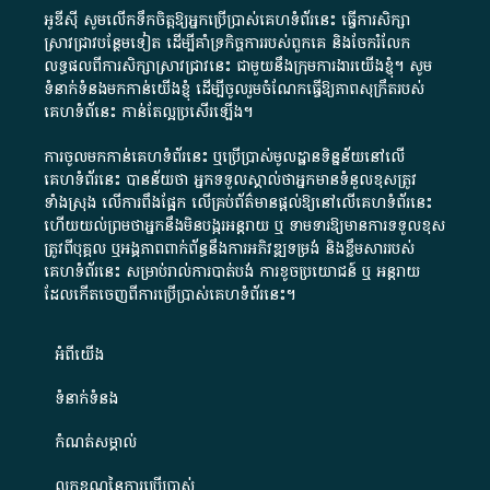
អូឌីស៊ី សូមលើកទឹកចិត្តឱ្យអ្នកប្រើប្រាស់គេហទំព័រនេះ ធ្វើការសិក្សា
ស្រាវជ្រាវបន្ថែមទៀត ដើម្បីគាំទ្រកិច្ចការ​របស់ពួកគេ និងចែករំលែក
លទ្ធផលពីការសិក្សាស្រាវជ្រាវនេះ ជាមួយនឹងក្រុមការងារយើងខ្ញុំ។ សូម
ទំនាក់ទំនងមកកាន់យើងខ្ញុំ
ដើម្បីចូលរួមចំណែកធ្វើឱ្យភាពសុក្រឹតរបស់
គេហទំព័នេះ កាន់តែល្អប្រសើរឡើង។
ការចូលមកកាន់គេហទំព័រនេះ ឬប្រើប្រាស់មូលដ្ឋានទិន្នន័យនៅលើ
គេហទំព័រនេះ បានន័យថា អ្នកទទួលស្គាល់ថាអ្នកមានទំនួលខុសត្រូវ
ទាំងស្រុង លើការពឹងផ្អែក លើគ្រប់ព័ត៌មានផ្តល់ឱ្យនៅលើគេហទំព័រនេះ
ហើយយល់ព្រមថាអ្នកនឹងមិនបង្ករអន្តរាយ ឬ ទាមទារ​ឱ្យមានការទទួលខុស​
ត្រូវពីបុគ្គល ឬអង្គភាពពាក់ព័ន្ធនឹងការអភិវឌ្ឍទម្រង់ និងខ្លឹមសាររបស់
គេហទំព័រនេះ សម្រាប់រាល់ការបាត់បង់ ការខូចប្រយោជន៍ ឬ អន្តរាយ
ដែលកើតចេញពីការប្រើប្រាស់គេហទំព័រនេះ។
អំពី​យើង​
ទំនាក់ទំនង
កំណត់សម្គាល់
លក្ខខណ្ឌនៃការប្រើប្រាស់