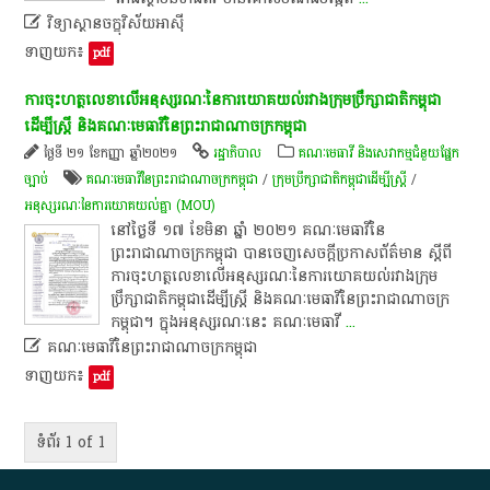

វិទ្យាស្ថានចក្ខុវិស័យអាស៊ី
ទាញយក៖
pdf
ការ​ចុះហត្ថលេខា​លើ​អនុស្សរណៈ​នៃ​ការ​យោគយល់​រវាង​ក្រុមប្រឹក្សា​ជាតិ​កម្ពុជា​
ដើម្បី​ស្ត្រី​ និង​គណៈមេធាវី​នៃ​ព្រះរាជាណាចក្រ​កម្ពុជា
ថ្ងៃទី ២១ ខែកញ្ញា ឆ្នាំ២០២១
រដ្ឋាភិបាល
គណៈមេធាវី និងសេវាកម្មជំនួយផ្នែក
ច្បាប់
គណៈមេធាវី​នៃ​ព្រះរាជាណាចក្រ​​កម្ពុជា​
/
​ក្រុមប្រឹក្សា​ជាតិ​កម្ពុជា​ដើម្បី​ស្ត្រី
/
អនុស្សរណៈនៃការយោគយល់គ្នា (MOU)
​នៅ​ថ្ងៃ​ទី​ ១៧​ ខែ​មិ​នា​ ឆ្នាំ​ ២០២១​ គណៈមេធាវី​នៃ​
ព្រះរាជាណាចក្រ​កម្ពុជា​ បាន​ចេញ​សេចក្តី​ប្រកាស​ព័ត៌មាន​ ស្តី​ពី​
ការ​ចុះហត្ថលេខា​លើ​អនុស្សរណៈ​នៃ​ការ​យោគយល់​រវាង​ក្រុម
ប្រឹក្សា​ជាតិ​កម្ពុជា​ដើម្បី​ស្ត្រី​ និង​គណៈមេធាវី​នៃ​ព្រះរាជាណាចក្រ​
កម្ពុជា​។​ ​ក្នុង​អនុស្សរណៈ​នេះ​ គណៈមេធាវី
...

គណៈមេធាវី​នៃ​ព្រះរាជាណាចក្រ​កម្ពុជា
ទាញយក៖
pdf
ទំព័រ 1 of 1