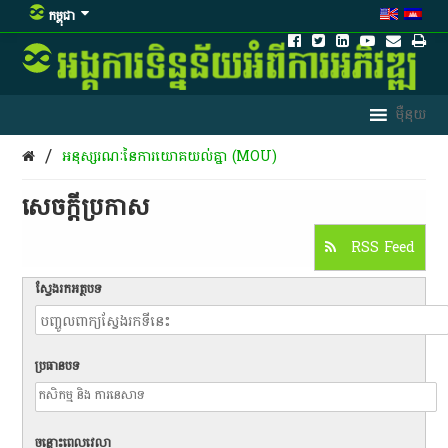
កម្ពុជា
/
អនុស្សរណៈនៃការយោគយល់គ្នា (MOU)
សេចក្តីប្រកាស
RSS Feed
ស្វែងរកអត្ថបទ
ប្រធានបទ
ចន្លោះពេលវេលា