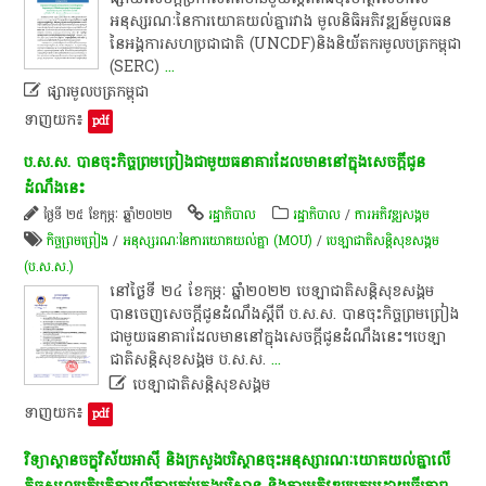
អនុស្សរណៈ​នៃ​ការ​យោគយល់​គ្នា​រវាង​ មូលនិធិ​អភិវឌ្ឍន៍​មូលធន​
នៃ​អង្គការសហប្រជាជាតិ​ (UNCDF)​និង​និយ័ត​ករ​មូល​ប​ត្រ​កម្ពុជា​
(SERC)
...

ផ្សា​រមូល​ប​ត្រ​កម្ពុជា
ទាញយក៖
pdf
ប​.​ស​.​ស​.​ បាន​ចុះ​កិច្ចព្រមព្រៀង​ជាមួយ​ធនាគារ​ដែល​មាននៅ​ក្នុង​សេចក្តីជូន
ដំណឹង​នេះ​
ថ្ងៃទី ២៥ ខែកុម្ភៈ ឆ្នាំ២០២២
រដ្ឋាភិបាល
រដ្ឋាភិបាល
/
ការ​អភិវឌ្ឍ​សង្គម
កិច្ចព្រមព្រៀង
/
អនុស្សរណៈនៃការយោគយល់គ្នា (MOU)
/
​បេឡា​ជាតិ​​សន្តិសុខ​សង្គម​
(ប.ស.ស.)
​នៅ​ថ្ងៃ​ទី​ ២៤​ ខែកុម្ភៈ​ ឆ្នាំ​២០២២​ បេឡា​ជាតិ​សន្តិសុខ​សង្គម​
បាន​ចេញ​សេចក្តីជូនដំណឹង​ស្តី​ពី​ ប​.​ស​.​ស​.​ បាន​ចុះ​កិច្ចព្រមព្រៀង​
ជាមួយ​ធនាគារ​ដែល​មាននៅ​ក្នុង​សេចក្តីជូនដំណឹង​នេះ​។​​បេឡា​
ជាតិ​សន្តិសុខ​សង្គម​ ប​.​ស​.​ស​.
...

បេឡាជាតិសន្តិសុខសង្គម
ទាញយក៖
pdf
វិទ្យាស្ថាន​ចក្ខុវិស័យ​អាស៊ី​ និង​ក្រសួងបរិស្ថាន​ចុះ​អនុស្សា​រណៈ​យោគយល់​គ្នា​លើ​