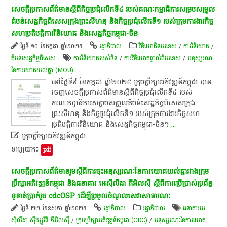
សេចក្តី​ប្រកាស​ព័ត៌មាន​ស្តី​ពី​កិច្ចប្រជុំ​លើក​ទី​៤​ របស់​គណៈកម្មាធិការ​សម្របសម្រួល​
តំបន់​សេដ្ឋកិច្ច​ពិសេស​ក្រុងព្រះសីហនុ​ និង​កិច្ចប្រជុំ​លើក​ទី​១​ របស់​ក្រុមការងារ​កិច្ច​
សហប្រតិបត្តិការ​វិនិយោគ​ និង​សេដ្ឋកិច្ច​កម្ពុជា​-​ចិន
ថ្ងៃទី ១០ ខែកក្កដា ឆ្នាំ២០២៥
រដ្ឋាភិបាល
វិនិយោគិនបរទេស
/
ការវិនិយោគ
/
តំបន់សេដ្ឋកិច្ចពិសេស
ការវិនិយោគរបស់ចិន
/
ការវិនិយោគផ្ទាល់ពីបរទេស
/
អនុស្សរណៈ
នៃការយោគយល់គ្នា (MOU)
នៅ​ថ្ងៃ​ទី​៩​ ខែកក្កដា​ ឆ្នាំ​២០២៥​ ក្រុមប្រឹក្សា​អភិវឌ្ឍន៍​កម្ពុជា​ បាន​
ចេញ​សេចក្តី​ប្រកាស​ព័ត៌មាន​ស្តី​ពី​កិច្ចប្រជុំ​លើក​ទី​៤​ របស់​
គណៈកម្មាធិការ​សម្របសម្រួល​តំបន់​សេដ្ឋកិច្ច​ពិសេស​ក្រុង
ព្រះសីហនុ​ និង​កិច្ចប្រជុំ​លើក​ទី​១​ របស់​ក្រុមការងារ​កិច្ច​សហ
ប្រតិបត្តិការ​វិនិយោគ​ និង​សេដ្ឋកិច្ច​កម្ពុជា​-​ចិន​។​
...

ក្រុមប្រឹក្សាអភិវឌ្ឍន៍កម្ពុជា
ទាញយក៖
pdf
សេចក្តី​ប្រកាស​ព័ត៌មាន​រួម​ស្តី​ពី​ការ​ចុះ​អនុស្សរណៈ​នៃ​ការ​យោគយល់​គ្នា​រវាង​ក្រុម
ប្រឹក្សា​អភិវឌ្ឍន៍​កម្ពុជា​ និង​ធនាគារ​ អេ​ស៊ី​លី​ដា​ ភី​អិ​ល​ស៊ី​ ស្តី​ពី​ការ​ប្រើប្រាស់​ប្រព័ន្ធ​
ទូទាត់​ប្រាក់​រួម​ cdcOSP​ ដើម្បី​ប្រមូល​ចំណូល​សេវា​សាធារណៈ​
ថ្ងៃទី ២២ ខែឧសភា ឆ្នាំ២០២៥
រដ្ឋាភិបាល
រដ្ឋាភិបាល
ធនាគារអេ
ស៊ីលីដា ស៊ីឃ្យួរឹធី ភីអិលស៊ី
/
ក្រុម​ប្រឹក្សា​អភិវឌ្ឍន៍​​កម្ពុជា ​(​CDC​)
/
អនុស្សរណៈនៃការយោគ