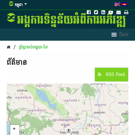
កម្ពុជា
/
ព្រំប្រទល់កម្ពុជា-ថៃ
ព័ត៌មាន​
RSS Feed
5