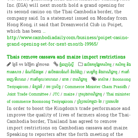
Inc. (EGA) will next month hold a grand opening for
its second casino on the Thai-Cambodia border, the
company said. In a statement issued on Monday from
Hong Kong, it said that Dreamworld Club in Poipet,
which has been
...
http://www.cambodiadaily.com/business/poipet-casino-
grand-opening-set-for-next-month-19965/
Thais remove cassava and maize import restrictions
ថ្ងៃទី ១១ ខែវិច្ឆិកា ឆ្នាំ២០១៣
ភ្នំពេញប៉ុស្តិ៍
​ផលិតកម្ម​ផ្នែក​កសិកម្ម​
/
កសិកម្ម​ និង​
ការ​នេ​សាទ​
/
ដំណាំ​ជីវ​ឥន្ធនៈ
/
ផលិតផលដំណាំ និងទំនិញ
/
សេដ្ឋកិច្ច និងពាណិជ្ជកម្ម
/
ការនាំ
ចេញ/នីហរណ
/
ការនាំចូល/អាហរណ
/
​ពោត
/
ពាណិជ្ជកម្ម
អាស៊ាន
/
Boonsong
Teriyapirom
/
ដំឡូងមី
/
ចម ប្រសិទ្ធ
/
Commerce Minister Cham Prasidh
/
Joint Trade Committee
/
JTC
/
maize
/
ក្រសួងពាណិជ្ជកម្ម
/
Thai minister
of commerce Boonsong Teriyapirom
/
ព្រំប្រទល់កម្ពុជា-ថៃ
/
ប្រទេសថៃ
In order to boost the Kingdom’s trade performance and
improve the quality of lives of farmers along the Thai-
Cambodia border, Thailand has agreed to remove
import restrictions on Cambodian cassava and maize.
Speaking to reporters after the forth meeting of the