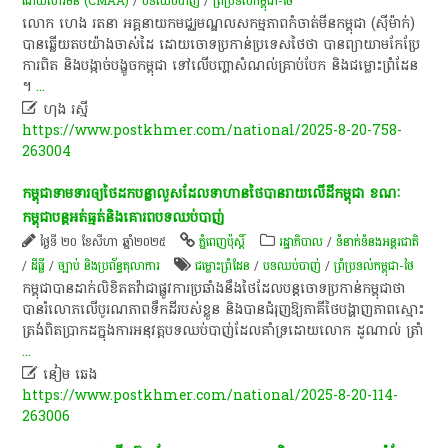
ដោយសារ​មីន (CMAA)
/
បទ​ឈប់​បាញ់
/
ព្រំប្រទល់កម្ពុជា-ថៃ
លោក​ ហេង​ រតនា​ អគ្គនាយក​មជ្ឈមណ្ឌល​សកម្មភាព​កំចាត់​មីន​កម្ពុជា​ (​ស៊ី​ម៉ាក់​)​
បាន​ឆ្លើយ​តប​យ៉ាង​ចាស់ដៃ​ ដោយ​ចោទប្រកាន់​ប្រទេស​ថៃ​ថា​ បាន​ព្យាយាម​កែប្រែ​
ការ​ពិត​ និង​បង្កាច់បង្ខូច​កម្ពុជា​ ទៅ​លើ​បញ្ហា​សំណល់​គ្រាប់បែក​ និង​ជម្លោះព្រំដែន​
។
...

ហុង រស្មី
https://www.postkhmer.com/national/2025-8-20-758-
263004
កម្ពុជា​ទាមទារ​ឲ្យ​ថៃ​ដក​បន្លាលួសដែល​ទាហាន​ថៃ​បាន​រាយលើ​ដី​កម្ពុជា ខណៈ​
កម្ពុជា​បន្ត​អត់​ធ្មត់​និង​គោរព​បទ​ឈប់បាញ់
ថ្ងៃទី ២០ ខែសីហា ឆ្នាំ២០២៥
ភ្នំពេញប៉ុស្តិ៍
រដ្ឋាភិបាល
/
ទំនាក់ទំនងអន្តរជាតិ
/
ដីធ្លី
/
ច្បាប់ និងប្រព័ន្ធតុលាការ
ជម្លោះព្រំដែន
/
បទ​ឈប់​បាញ់
/
ព្រំប្រទល់កម្ពុជា-ថៃ
កម្ពុជា​បាន​ដាក់​លិខិតតវ៉ា​ជា​ផ្លូវការ​ប្រឆាំង​នឹង​ថៃ​ដែល​បន្ត​ចោទប្រកាន់​កម្ពុជា​ថា​
បាន​រំលោភ​លើ​បូរណភាព​ទឹកដី​របស់​ខ្លួន​ និង​បាន​ជំរុញ​ឱ្យ​ភាគី​ថៃ​បង្ហាញ​ភាព​ស្មោះ
ត្រង់​ពិតប្រាកដ​ក្នុង​ការ​អនុ​វត្តបទ​ឈប់​បាញ់​ដែល​គាំទ្រ​ដោយ​លោក​ ដូ​ណា​ល់​ ត្រាំ
...

នៀម ឆេង
https://www.postkhmer.com/national/2025-8-20-114-
263006