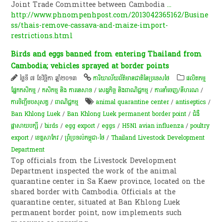
Joint Trade Committee between Cambodia
...
http://www.phnompenhpost.com/2013042365162/Busine
ss/thais-remove-cassava-and-maize-import-
restrictions.html
Birds and eggs banned from entering Thailand from
Cambodia; vehicles sprayed at border points
ថ្ងៃទី ៧ ខែវិច្ឆិកា ឆ្នាំ២០១៣
ការិយាល័យព័ត៌មានជាតិនៃប្រទេសថៃ
​ផលិតកម្ម​
ផ្នែក​កសិកម្ម​
/
កសិកម្ម​ និង​ ការ​នេ​សាទ​
/
សេដ្ឋកិច្ច និងពាណិជ្ជកម្ម
/
ការនាំចេញ/នីហរណ
/
ការចិញ្ចឹម​បសុសត្វ​
/
ពាណិជ្ជកម្ម
animal quarantine center
/
antiseptics
/
Ban Khlong Luek
/
Ban Khlong Luek permanent border point
/
ជំងឺ​
ផ្ដាសាយ​បក្សី
/
birds
/
egg export
/
eggs
/
H5N1 avian influenza
/
poultry
export
/
ខេត្ត​សាកែវ​
/
ព្រំប្រទល់កម្ពុជា-ថៃ
/
Thailand Livestock Development
Department
Top officials from the Livestock Development
Department inspected the work of the animal
quarantine center in Sa Kaew province, located on the
shared border with Cambodia. Officials at the
quarantine center, situated at Ban Khlong Luek
permanent border point, now implements such