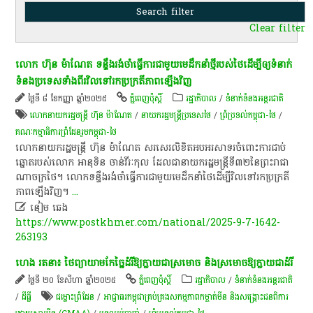
Clear filter
លោក​ ហ៊ុន ម៉ាណែត ទន្ទឹង​រង់ចាំ​ធ្វើការ​ជាមួយ​មេដឹកនាំ​ថ្មី​របស់​ថៃ​ដើម្បី​ឲ្យ​ទំនាក់
ទំនង​ប្រទេស​ទាំងពីរ​វិលទៅ​រក​ប្រក្រតីភាពឡើង​វិញ
ថ្ងៃទី ៨ ខែកញ្ញា ឆ្នាំ២០២៥
ភ្នំពេញប៉ុស្តិ៍
រដ្ឋាភិបាល
/
ទំនាក់ទំនងអន្តរជាតិ
លោកនាយក​រដ្ឋមន្ត្រី​ ហ៊ុន​ ម៉ា​ណែ​ត
/
នាយករដ្ឋមន្ត្រីប្រទេសថៃ
/
ព្រំប្រទល់កម្ពុជា-ថៃ
/
គណៈកម្មាធិការ​​​ព្រំដែនរួម​​​កម្ពុជា​​​-ថៃ​​​
លោក​នាយក​រដ្ឋមន្ត្រី​ ហ៊ុន ម៉ាណែត សរសេរ​លិខិត​អបអរសាទរចំពោះការជាប់
ឆ្នោតរបស់លោក អានុទិន ចាន់វីរៈកុល ដែល​ជានាយករដ្ឋមន្ត្រីទី៣២នៃព្រះរាជា
ណាចក្រថៃ។ លោក​ទន្ទឹង​រង់ចាំ​ធ្វើ​ការ​ជាមួយ​មេដឹកនាំ​ថៃ​ដើម្បី​វិល​ទៅរក​ប្រក្រតី
ភាព​ឡើង​វិញ។
...

នៀម ឆេង
https://www.postkhmer.com/national/2025-9-7-1642-
263193
ហេង រតនា​៖ ថៃព្យាយាម​កែច្នៃ​ដំរី​ឱ្យ​ក្លាយជា​​ស្រមោច និង​​ស្រមោច​ឱ្យក្លាយ​ជាដំរី​
ថ្ងៃទី ២០ ខែសីហា ឆ្នាំ២០២៥
ភ្នំពេញប៉ុស្តិ៍
រដ្ឋាភិបាល
/
ទំនាក់ទំនងអន្តរជាតិ
/
ដីធ្លី
ជម្លោះព្រំដែន
/
អាជ្ញាធរ​កម្ពុជា​គ្រប់គ្រង​សកម្មភាព​កម្ចាត់​មីន និង​សង្គ្រោះ​ជនពិការ​