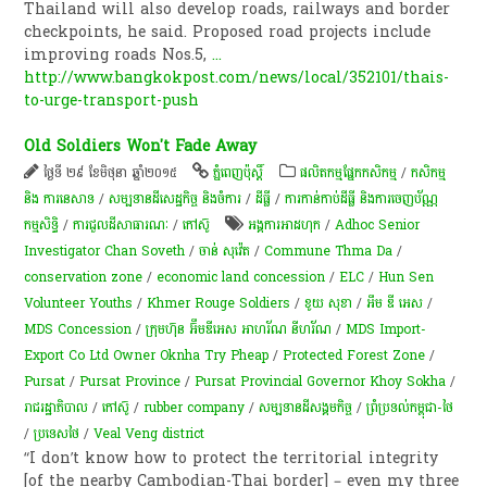
Thailand will also develop roads, railways and border
checkpoints, he said. Proposed road projects include
improving roads Nos.5,
...
http://www.bangkokpost.com/news/local/352101/thais-
to-urge-transport-push
Old Soldiers Won't Fade Away
ថ្ងៃទី ២៩ ខែមិថុនា ឆ្នាំ២០១៥
ភ្នំពេញប៉ុស្តិ៍
​ផលិតកម្ម​ផ្នែក​កសិកម្ម​
/
កសិកម្ម​
និង​ ការ​នេ​សាទ​
/
សម្បទានដីសេដ្ឋកិច្ច និងចំការ
/
ដីធ្លី
/
ការកាន់កាប់​ដីធ្លី និង​ការចេញ​ប័ណ្ណ
កម្មសិទ្ធិ​
/
ការជួលដីសាធារណៈ
/
​កៅស៊ូ​
អង្គការអាដហុក
/
Adhoc Senior
Investigator Chan Soveth
/
ចាន់ សុវ៉េត
/
Commune Thma Da
/
conservation zone
/
economic land concession
/
ELC
/
Hun Sen
Volunteer Youths
/
Khmer Rouge Soldiers
/
ខូយ សុខា
/
អឹម ឌី អេស
/
MDS Concession
/
ក្រុមហ៊ុន អ៊ឹមឌីអេស អាហរ័ណ នីហរ័ណ
/
MDS Import-
Export Co Ltd Owner Oknha Try Pheap
/
Protected Forest Zone
/
Pursat
/
Pursat Province
/
Pursat Provincial Governor Khoy Sokha
/
រាជរដ្ឋាភិបាល
/
កៅស៊ូ
/
rubber company
/
សម្បទាន​ដី​សង្គមកិច្ច​
/
ព្រំប្រទល់កម្ពុជា-ថៃ
/
ប្រទេសថៃ
/
Veal Veng district
“I don’t know how to protect the territorial integrity
[of the nearby Cambodian-Thai border] – even my three