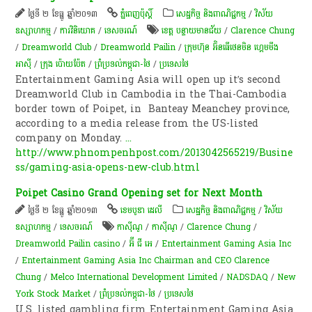
ថ្ងៃទី ២ ខែធ្នូ ឆ្នាំ២០១៣
ភ្នំពេញប៉ុស្តិ៍
សេដ្ឋកិច្ច និងពាណិជ្ជកម្ម
/
វិស័យ
ឧស្សាហកម្ម
/
ការវិនិយោគ
/
ទេសចរណ៍
ខេត្ត បន្ទាយមានជ័យ
/
Clarence Chung
/
Dreamworld Club
/
Dreamworld Pailin
/
ក្រុមហ៊ុន​ អ៊ិនធើថេនមិន ហ្គេមមីង
អាស៊ី
/
ក្រុង ប៉ោយប៉ែត
/
ព្រំប្រទល់កម្ពុជា-ថៃ
/
ប្រទេសថៃ
Entertainment Gaming Asia will open up it’s second
Dreamworld Club in Cambodia in the Thai-Cambodia
border town of Poipet, in Banteay Meanchey province,
according to a media release from the US-listed
company on Monday.
...
http://www.phnompenhpost.com/2013042565219/Busine
ss/gaming-asia-opens-new-club.html
Poipet Casino Grand Opening set for Next Month
ថ្ងៃទី ២ ខែធ្នូ ឆ្នាំ២០១៣
ខេមបូឌា ដេលី
សេដ្ឋកិច្ច និងពាណិជ្ជកម្ម
/
វិស័យ
ឧស្សាហកម្ម
/
ទេសចរណ៍
កាស៊ីណូ
/
កាស៊ីណូ
/
Clarence Chung
/
Dreamworld Pailin casino
/
អ៊ី ជី អេ
/
Entertainment Gaming Asia Inc
/
Entertainment Gaming Asia Inc Chairman and CEO Clarence
Chung
/
Melco International Development Limited
/
NADSDAQ
/
New
York Stock Market
/
ព្រំប្រទល់កម្ពុជា-ថៃ
/
ប្រទេសថៃ
U.S. listed gambling firm Entertainment Gaming Asia