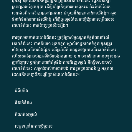
អូឌីស៊ី សូមលើកទឹកចិត្តឱ្យអ្នកប្រើប្រាស់គេហទំព័រនេះ ធ្វើការសិក្សា
ស្រាវជ្រាវបន្ថែមទៀត ដើម្បីគាំទ្រកិច្ចការ​របស់ពួកគេ និងចែករំលែក
លទ្ធផលពីការសិក្សាស្រាវជ្រាវនេះ ជាមួយនឹងក្រុមការងារយើងខ្ញុំ។ សូម
ទំនាក់ទំនងមកកាន់យើងខ្ញុំ
ដើម្បីចូលរួមចំណែកធ្វើឱ្យភាពសុក្រឹតរបស់
គេហទំព័នេះ កាន់តែល្អប្រសើរឡើង។
ការចូលមកកាន់គេហទំព័រនេះ ឬប្រើប្រាស់មូលដ្ឋានទិន្នន័យនៅលើ
គេហទំព័រនេះ បានន័យថា អ្នកទទួលស្គាល់ថាអ្នកមានទំនួលខុសត្រូវ
ទាំងស្រុង លើការពឹងផ្អែក លើគ្រប់ព័ត៌មានផ្តល់ឱ្យនៅលើគេហទំព័រនេះ
ហើយយល់ព្រមថាអ្នកនឹងមិនបង្ករអន្តរាយ ឬ ទាមទារ​ឱ្យមានការទទួលខុស​
ត្រូវពីបុគ្គល ឬអង្គភាពពាក់ព័ន្ធនឹងការអភិវឌ្ឍទម្រង់ និងខ្លឹមសាររបស់
គេហទំព័រនេះ សម្រាប់រាល់ការបាត់បង់ ការខូចប្រយោជន៍ ឬ អន្តរាយ
ដែលកើតចេញពីការប្រើប្រាស់គេហទំព័រនេះ។
អំពី​យើង​
ទំនាក់ទំនង
កំណត់សម្គាល់
លក្ខខណ្ឌនៃការប្រើប្រាស់