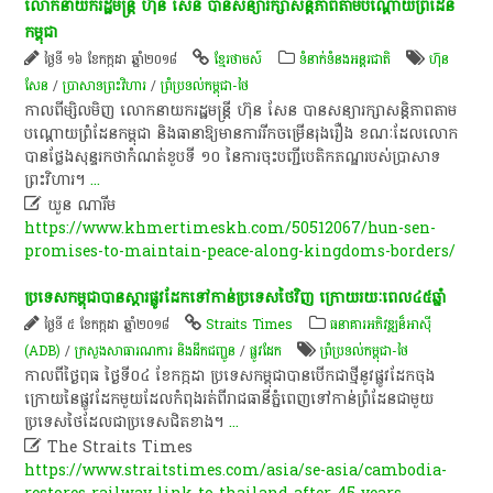
​លោកនាយក​រដ្ឋមន្ត្រី​ ហ៊ុន​ សែន​ បាន​សន្យា​រក្សា​សន្តិភាព​តាម​បណ្តោយ​ព្រំដែន​
កម្ពុជា​
ថ្ងៃទី ១៦ ខែកក្កដា ឆ្នាំ២០១៨
ខ្មែរថាមស៍
ទំនាក់ទំនងអន្តរជាតិ
ហ៊ុន
សែន
/
ប្រាសាទព្រះវិហារ
/
ព្រំប្រទល់កម្ពុជា-ថៃ
​កាលពី​ម្សិលមិញ​ លោកនាយក​រដ្ឋមន្ត្រី​ ហ៊ុន​ សែន​ បាន​សន្យា​រក្សា​សន្តិភាព​តាម​
បណ្តោយ​ព្រំដែន​កម្ពុជា​ និង​ធានា​ឱ្យ​មានការ​រីក​ចម្រើន​រុងរឿង​ ខណៈ​ដែល​លោក​
បាន​ថ្លែង​សុន្ទរកថា​កំណត់​ខួប​ទី​ ១០​ នៃ​ការ​ចុះបញ្ជី​បេតិកភណ្ឌ​របស់​ប្រាសាទ
ព្រះវិហារ​។​
...

ឃួន ណារីម
https://www.khmertimeskh.com/50512067/hun-sen-
promises-to-maintain-peace-along-kingdoms-borders/
​ប្រទេស​កម្ពុជា​បាន​ស្តារ​ផ្លូវដែក​ទៅ​កាន់​ប្រទេស​ថៃ​វិញ​ ក្រោយ​រយៈពេល​៤៥​ឆ្នាំ​
ថ្ងៃទី ៥ ខែកក្កដា ឆ្នាំ២០១៨
Straits Times
ធនាគារអភិវឌ្ឍន៏អាស៊ី
(ADB)
/
ក្រសួងសាធារណការ និងដឹកជញ្ជូន
/
ផ្លូវដែក
ព្រំប្រទល់កម្ពុជា-ថៃ
​កាលពី​ថ្ងៃ​ពុធ​ ថ្ងៃ​ទី​០៤​ ខែកក្កដា​ ប្រទេស​កម្ពុជា​បាន​បើក​ជា​ថ្មី​នូវ​ផ្លូវដែក​ចុង​
ក្រោយ​នៃ​ផ្លូវដែក​មួយ​ដែល​កំពុង​រត់​ពី​រាជធានី​ភ្នំពេញ​ទៅ​កាន់​ព្រំដែន​ជាមួយ​
ប្រទេស​ថៃ​ដែល​ជា​ប្រទេស​ជិតខាង​។​
...

The Straits Times
https://www.straitstimes.com/asia/se-asia/cambodia-