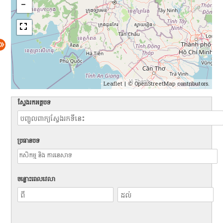
Leaflet
| ©
OpenStreetMap
contributors.
ស្វែងរកអត្ថបទ
ប្រធានបទ
ចន្លោះពេលវេលា