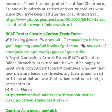
hectares of land I cannot protect,” said Bun Chanthorn,
54, one of hundreds of retired and active soldiers who
since 2010 have been battling the local authorities
...
http://www.phnompenhpost.com/2013050765451/Nation
al/old-soldiers-won-t-fade-away.html
RCAF Denies Clearing Carbon-Trade Forest
ថ្ងៃទី ២៥ ខែធ្នូ ឆ្នាំ២០១៧
ខេមបូឌា ដេលី
ការការពារបរិស្ថាន និងជីវៈចម្រុះ
/
ព្រៃឈើ និងរុក្ខាប្រមាញ់
/
ការកាប់​ឈើ និង​ឈើ​មានតម្លៃ​
/
ព្រៃការពារ
NGO Pact
/
ព្រំ
ប្រទល់កម្ពុជា-ថៃ
/
កងយុទ្ធពលខេមរភូមិន្ទ
/
ក្រុម​ហ៊ុន​ ថេរ៉ា ក្លូប​បល ខេប​ភីថល
A Royal Cambodian Armed Forces (RACF) official in
Oddar Meanchey province said he would be happy to
meet with community forestry members who say that
new military bases are threatening their plans to sell
millions of dollars worth of carbon credits to foreign
companies in
...

Kuch Naren
http://www.cambodiadaily.com/news/rcaf-denies-
clearing-carbon-trade-forest-21777/
Gaming Asia opens new club