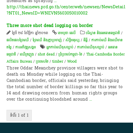
measures as spraying
...
http://thainews.prd.go.th/centerweb/newsen/NewsDetail
?NT01_NewsID=WNEVN5603050010002
Three more shot dead logging on border
ថ្ងៃទី ២៨ ខែវិច្ឆិកា ឆ្នាំ២០១៣
ខេមបូឌា ដេលី
បរិស្ថាន និងធនធានធម្មជាតិ
/
ផលិតផល​ព្រៃឈើ​
/
ព្រៃឈើ និងរុក្ខាប្រមាញ់
/
សិទ្ធិមនុស្ស
/
ដីធ្លី
/
ការកាប់​ឈើ និង​ឈើ​មាន
តម្លៃ​
/
ការ​អភិវឌ្ឍ​សង្គម
អ្នកកាប់ឈើខុសច្បាប់
/
ការកាប់ឈើខុសច្បាប់
/
ធនធាន
ធម្មជាតិ
/
ឈើ​​គ្រញូង​​
/
shot dead
/
ព្រំប្រទល់កម្ពុជា-ថៃ
/
Thai-Cambodia Border
Affairs Bureau
/
ប្រទេសថៃ
/
timber
/
Wood
Three Oddar Meanchey province villagers were shot to
death on Monday while logging on the Thai-
Cambodian border, officials said yesterday, bringing
the total number of border killings so far this year to
14 and drawing concern from human rights groups
over the continuing bloodshed around
...
ទំព័រ 1 of 1