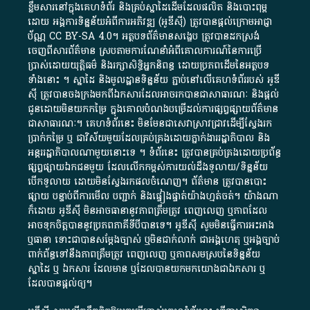
ខ្លឹមសារ​នៅ​ក្នុង​គេហទំព័រ និង​គ្រប់​ស្នា​ដៃ​ដើម​ដែល​ផលិត​ និង​បោះពុម្ព​
ដោយ​ អង្គការ​ទិន្នន័យ​អំពី​ការអភិវឌ្ឍ​​ (អូ​ឌី​ស៊ី)​ ត្រូវ​បាន​ផ្តល់​ក្រោម​អាជ្ញា
ប័ណ្ណ​
CC BY-SA 4.0
។​ អត្ថបទ​ព័ត៌មាន​សង្ខេប​ ត្រូវ​បាន​ដកស្រង់​
ចេញពី​សារព័ត៌មាន ស្របតាមការ​ណែនាំ​អំពី​គោលការណ៍​នៃ​ការ​ប្រើ
ប្រាស់​ដោយ​យុត្តិធម៌​ និង​រក្សាសិទ្ធិអ្នកនិពន្ធ ដោយ​ប្រភពដើម​នៃ​​អត្ថបទ
ទាំង​នោះ​ ។​ ស្នាដៃ​ និង​មូលដ្ឋាន​ទិន្នន័យ ​ភ្ជាប់​នៅ​លើ​គេហទំព័រ​របស់​ អូ​ឌី​
ស៊ី​ ត្រូវ​បាន​ចងក្រង​មក​ពី​ឯកសារ​ដែល​អាច​រក​បានជា​សាធារណៈ​ និង​ផ្តល់​
ជូន​ដោយ​មិន​យក​កម្រៃ​ ក្នុង​គោលបំណង​បម្រើ​ដល់ការ​ផ្សព្វផ្សាយ​ព័ត៌មាន​
ជា​សាធារណៈ​។​ គេហទំព័រ​នេះ​ មិនមែន​ជា​សេវា​ស្រាវជ្រាវ​ដើម្បី​ស្វែងរក
ប្រាក់​កម្រៃ​ ឬ​ ជា​វិស័យ​មួយ​ដែល​គ្រប់គ្រង​ដោយ​ភ្នាក់ងារ​រដ្ឋាភិបាល​ និង ​
អន្តររដ្ឋាភិបាល​ណាមួយ​នោះ​ទេ ​។​ ទំព័រ​នេះ​ ត្រូវ​បាន​គ្រប់គ្រង​ដោយ​ប្រព័ន្ធ​
ផ្សព្វផ្សាយ​ឯកជន​មួយ​ ដែល​លើកកម្ពស់​ការ​យល់​ដឹង​ទូលាយ​/​ទិន្នន័យ​
បើក​ទូលាយ​ ដោយ​មិនស្វែង​រក​ផល​ចំណេញ​។​ ព័ត៌មាន​ ត្រូវ​បាន​បោះ
ផ្សាយ​ បន្ទាប់​ពី​ការ​មើល​ បញ្ជាក់​ និង​ផ្ទៀងផ្ទាត់​យ៉ាង​ហ្មត់ចត់​។​ យ៉ាងណា​
ក៏​ដោយ​ អូ​ឌី​ស៊ី​ មិន​អាច​ធានា​នូវ​ភាព​ត្រឹមត្រូវ​ ពេញលេញ​ ឬ​ភាព​ដែល​
អាច​ទុកចិត្ត​បាននូវ​ប្រភព​ភាគី​ទី​បី​បាន​ទេ​។​ អូ​ឌី​ស៊ី​ សូម​មិន​ធ្វើការ​អះអាង​
ឬ​ធានា​ ទោះជា​បាន​សម្តែង​ច្បាស់​ ឬ​មិន​ជាក់លាក់​ ជា​អង្គហេតុ​ ឬ​អង្គច្បាប់​
ពាក់ព័ន្ធ​ទៅ​នឹង​ភាព​ត្រឹមត្រូវ​ ពេញលេញ​ ឬ​ភាព​សម​ស្រប​នៃ​ទិន្នន័យ​
ស្នាដៃ​ ឬ​ ឯកសារ​ ដែល​មាន​ ឬ​ដែល​បាន​យក​មក​យោង​ជា​ឯកសារ​ ឬ​
ដែល​បាន​ផ្តល់​ឲ្យ​។