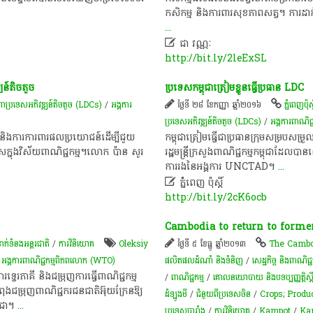
កសិកម្ម និង​ការពារ​សុខភាព​សត្វ។ ការ​ដាក់​ដំណ
...

ជា វណ្ណៈ
http://bit.ly/2leExSL
្ឍន៍​តិច​តួច
ប្រទេស​កម្ពុជា​ត្រៀម​ខ្លួន​ធ្វើ​ប្រធាន LDC
ា​ប្រទេស​អភិវឌ្ឍន៍​តិច​តួច (LDCs)
/
អង្គការ​
ថ្ងៃទី ២៨ ខែកញ្ញា ឆ្នាំ២០១៦
ភ្នំពេញប៉ុស្ត
ប្រទេស​អភិវឌ្ឍន៍​តិច​តួច (LDCs)
/
អង្គការ​ពាណិ
ប្រជុំនិង​ការ​ការពារ​ផល​ប្រយោជន៍​ដើម្បី​ជួយ​
កម្ពុជា​ត្រៀម​ធ្វើ​ជា​ប្រធាន​ក្រុម​សម្របសម
ក្នុង​វិស័យ​ពាណិជ្ជកម្ម។​​​​លោក ប៉ាន សូរ
រដ្ឋមន្ត្រី​ក្រសួង​ពាណិជ្ជកម្ម​កម្ពុជា​ដែល
ការរង​នៃ​អង្គការ ​UNCTAD​។
...

ភ្នំំពេញ ប៉ុស្តិ៍
http://bit.ly/2cK6ocb
Cambodia to return to forme
នាក់ទំនងអន្តរជាតិ
/
ការវិនិយោគ
Oleksiy
ថ្ងៃទី ៥ ខែធ្នូ ឆ្នាំ២០១៣
The Cambo
/
អង្គការ​ពាណិជ្ជកម្ម​ពិភពលោក (WTO) ​
ផលិតផលដំណាំ និងទំនិញ
/
សេដ្ឋកិច្ច និងពាណិជ្ជ
វេរភាគី និងជម្រុញការធ្វើពាណិជ្ជកម្ម
/
ពាណិជ្ជកម្ម
/
គោលនយោបាយ និងបទប្បញ្ញត្តិស្តីព
ពុងជម្រុញពាណិជ្ជករជនជាតិអ៊ុយក្រែនឱ្យ
ដំឡូងមី
/
ជំនួយពីប្រទេសចិន
/
Crops; Produ
ុជា។
...
ប្រទេសបារាំង
/
ការវិនិយោគ
/
Kampot
/
Ka