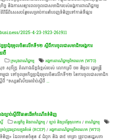
តព្វកិច្ច និងការសន្យាពេលចូលជាសមាជិករបស់អង្គការពាណិជ្ជកម្ម
ិវិធីពិសេសបន្ថែមសម្រាប់ការនាំចេញទំនិញទៅកាន់ទីផ្សារ
usiness/2025-4-23-1923-261911
ិច្ចប្រជុំ​តុមូល​ចិន​លើក​ទី​១២​ ស្តី​ពី​ការ​ចូល​ជា​សមាជិក​អង្គការ​
​ប៊ី​
៍
ក្រសួងពាណិជ្ជកម្ម
អង្គការ​ពាណិជ្ជកម្ម​ពិភពលោក (WTO) ​
សុ​ភ័ក្ត្រ​ តំណាង​ដ៏​ខ្ពង់ខ្ពស់​របស់​ លោកស្រី​ ចម​ និម្មល​ រដ្ឋមន្ត្រី
ម្ពុជា​ ទៅ​ចូលរួម​កិច្ចប្រជុំ​តុមូល​ចិន​លើក​ទី​១២​ នៃ​ការ​ចូល​ជា​សមាជិក​
​ “​ទស្សនវិស័យ​អា​រ៉ាប់​ស្តី​ពី
...
ាងច្បាប់​ស្ដីពី​វិធាន​ដើមកំណើត​ទំនិញ
្តិ៍
សេដ្ឋកិច្ច និងពាណិជ្ជកម្ម
/
ច្បាប់ និងប្រព័ន្ធតុលាការ
/
ពាណិជ្ជកម្ម
ចគ្រប់ជ្រុងជ្រោយក្នុងតំបន់ (RCEP)
/
អង្គការ​ពាណិជ្ជកម្ម​ពិភពលោក (WTO) ​
​ទំនិញ​»​ ដែលមាន​ចំនួន ​៩​ ជំពូក និង​ ៣៥​ មាត្រា ត្រូវបាន​រដ្ឋសភា​