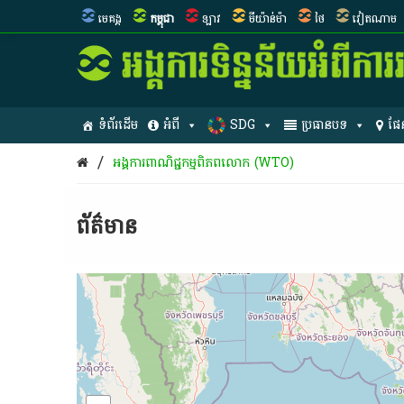
មេគង្គ
កម្ពុជា
ឡាវ
មីយ៉ាន់ម៉ា
ថៃ
វៀតណាម
ទំព័រដើម
អំពី
SDG
ប្រធានបទ
ផែ
/
អង្គការ​ពាណិជ្ជកម្ម​ពិភពលោក (WTO) ​
ព័ត៌មាន​