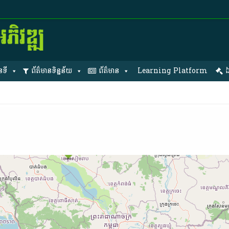
នទី
ព័ត៌មានទិន្នន័យ
ព័ត៌មាន
Learning Platform
ឯ