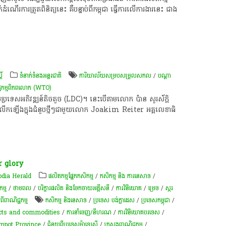
ើរការ​ត្រួត​ពិនិត្យ​នេះ​ គឺ​បន្ទាប់​ពី​កម្ពុជា ​ធ្វើ​ការ​លើ​ការងារ​នេះ ជាង
ិ៍
ទំនាក់ទំនងអន្តរជាតិ
ការិយាល័យសម្រប​សម្រួលសកល​​
/
បណ្តា​
ជ្ជកម្ម​ពិភពលោក (WTO) ​
្រួល​ប្រទេស​អភិវឌ្ឍន៍​តិចតួច ​(LDC​)។ ​នេះ​បើ​តាម​លោក ប៉ាន សូរស័ក្តិ ​
​បាន​លើក​​ឡើង​​ក្នុង​ជំនួប​​​ថ្មីៗ​ជាមួយ​លោក ​Joakim Reiter ​អគ្គលេខាធិ
r glory
dia Herald
​ផលិតកម្ម​ផ្នែក​កសិកម្ម​
/
កសិកម្ម​ និង​ ការ​នេ​សាទ​
/
កម្ម
/
ថាមពល
/
បរិក្ខារផលិត និងចែកចាយអគ្គីសនី
/
ការវិនិយោគ
/
ម្រេច​
/
​ស្ករ
ីពាណិជ្ជកម្ម
កសិ​កម្ម​ និង​នេសាទ
/
ប្រទេស បង់ក្លាដេស
/
ប្រទេសកម្ពុជា
/
cts and commodities
/
ការនាំចេញ/នីហរណ
/
ការវិនិយោគបរទេស
/
mpot Province
/
ជំនួយពីប្រទេសម៉ាឡេស៊ី​​
/
ក្រសួងពាណិជ្ជកម្ម
/