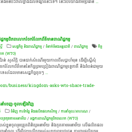
េះ​នឹង​មិន​ប៉ះពាល់​ខ្លាំង​ដល់ទី​ផ្សារ​នេះ​ទេ​។​ នេះ​បើ​យោង​តាម​ប្រធាន
...
ាណិជ្ជកម្ម​ពិភពលោក​ចែករំលែក​ព័ត៌មាន​ពាណិជ្ជកម្ម​
តិ៍
សេដ្ឋកិច្ច និងពាណិជ្ជកម្ម
/
ទំនាក់ទំនងអន្តរជាតិ
/
ពាណិជ្ជកម្ម
កិច្ច
ភពលោក (WTO) ​
 ប៉ាន់​ សូ​ស័ក្តិ​ បាន​ដាក់​សំណើរ​មួយ​កាលពី​ស​ប្តា​ហ៍​មុន​ ដើម្បី​ស្នើ​សុំ​
លែក​ព័ត៌មាន​នៃ​កិច្ចព្រមព្រៀង​ពាណិជ្ជកម្ម​ទ្វេភាគី​ និង​តំបន់​ជាមួយ​
ប្រទេស​ដែល​មាន​សេដ្ឋកិច្ច​តូចៗ
...
om/business/kingdom-asks-wto-share-trade-
រក​នាំចេញ-​ចូល​ឡើង​វិញ
៍
ទំនិញ ការកែច្នៃ និងផលិតផលកសិកម្ម
/
ការនាំចូល/អាហរណ
/
បនបត្រ​ភូតគាម​អនាម័យ​
/
អង្គការ​ពាណិជ្ជកម្ម​ពិភពលោក (WTO) ​
ន្ធ​របស់​ខ្លួន​ចូលរួម​ត្រួត​ពិនិត្យ​អនាម័យ និង​ភូតគាម​អនាម័យ លើ​ផលិតផល​
នាំចូល ដើម្បី​ជួយ​លើក​កម្ពស់​សុខភាព​ប្រជាជន ការពារ​ផលិតកម្ម​