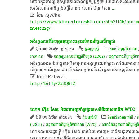
ទៅ​រួច​ក្នុង​ការ​ព្យួរ​នូវ​ស្ថានភាព​ពាណិជ្ជកម្ម​អ្វីៗ​គ្រប់យ៉ាង​លើកលែងតែ​អ
របស់​លោក​នៅ​ទីក្រុង​ហ្សឺ​ណែវ​។​ លោក​ ហ៊ុន​ សែន
...

បែន សុខហ៊ាន
https://www.khmertimeskh.com/50621146/pm-crit
meeting/
អង់គ្លេសនៅតែបន្តអនុគ្រោះពន្ធដល់ការនាំចូលពីកម្ពុជា
ថ្ងៃទី ៣០ ខែមិថុនា ឆ្នាំ២០១៧
ភ្នំពេញប៉ុស្តិ៍
ការនាំចេញ/នីហរណ
អាហរណ
បណ្តា​ប្រទេស​អភិវឌ្ឍន៍​តិច​តួច (LDCs)
/
អង្គការ​ពាណិជ្ជកម្ម​
អង់គ្លេសអះអាងថាខ្លួននៅតែបន្តការអនុគ្រោះដល់ប្រទេសដែលមានការអភ
នាំចូលមកអង់គ្លេសដោយមិនគិតពន្ធទោះបីអង់គ្លេសចាកចេញពីសហភាពអ

Kali Kotoski
http://bit.ly/2s3Q8rZ
លោក ហ៊ុន សែន អំពាវនាវ​ឲ្យ​គាំទ្រ​ប្រទេស​ទីម័រ​ជា​សមាជិក​ WTO
ថ្ងៃទី ២១ ខែមីនា ឆ្នាំ២០១៧
ភ្នំពេញប៉ុស្តិ៍
ទំនាក់ទំនងអន្តរជាតិ
/
ព
(LDCs)
/
អង្គការ​ពាណិជ្ជកម្ម​ពិភពលោក (WTO) ​
/
សមាជិក​អង្គការ​ពាណិជ្ជកម
លោក​នាយក​រដ្ឋមន្ត្រី ហ៊ុន សែន បាន​អំពាវនាវ​ឲ្យ​សមាជិក​អង្គការ​
អនុគ្រោះ​ដល់​ប្រទេស​ទីម័រ​ឲ្យ​បាន​ចូល​ជា​សមាជិកភាព​របស់​អង្គការ​មួយ​ន