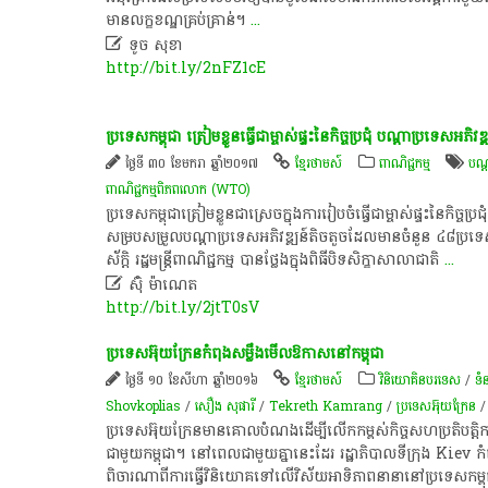
មាន​លក្ខខណ្ឌ​គ្រប់គ្រាន់។
...

ទូច សុខា
http://bit.ly/2nFZ1cE
ប្រទេស​កម្ពុជា ត្រៀម​ខ្លួន​​ធ្វើ​ជា​ម្ចាស់​ផ្ទះ​នៃ​កិច្ច​ប្រជុំ បណ្តា​ប្រទេស​អភិវឌ
ថ្ងៃទី ៣០ ខែមករា ឆ្នាំ២០១៧
ខ្មែរថាមស៍
ពាណិជ្ជកម្ម
បណ្ត
ពាណិជ្ជកម្ម​ពិភពលោក (WTO) ​
ប្រទេស​កម្ពុជាត្រៀម​ខ្លួន​ជា​ស្រេច​ក្នុង​ការ​រៀបចំ​ធ្វើ​ជា​ម្ចាស់​ផ្ទះ​នៃ​កិច្ច​
សម្របសម្រួល​បណ្តា​ប្រទេស​អភិវឌ្ឍន៍​តិច​តួច​ដែល​មាន​ចំនួន ៤៨​ប្រទេស​
ស័ក្តិ រដ្ឋមន្ត្រី​ពាណិជ្ជកម្ម បាន​ថ្លែង​ក្នុង​ពិធី​បិទ​សិក្ខាសាលា​ជាតិ
...

ស៊ុំ ម៉ាណេត
http://bit.ly/2jtT0sV
ប្រទេសអ៊ុយក្រែនកំពុងសម្លឹងមើលឱកាសនៅកម្ពុជា
ថ្ងៃទី ១០ ខែសីហា ឆ្នាំ២០១៦
ខ្មែរថាមស៍
វិនិយោគិនបរទេស
/
ទំ
Shovkoplias
/
សឿង សុផារី
/
Tekreth Kamrang
/
ប្រទេស​អ៊ុយ​ក្រែ​ន
ប្រទេសអ៊ុយក្រែនមានគោលបំណងដើម្បីលើកកម្ពស់កិច្ចសហប្រតិបត្តិការទ្
ជាមួយកម្ពុជា។ នៅពេលជាមួយគ្នានេះដែរ រដ្ឋាភិបាលទីក្រុង Kiev កំ
ពិចារណាពីការធ្វើវិនិយោគទៅលើវិស័យអាទិភាពនានានៅប្រទេសកម្ព