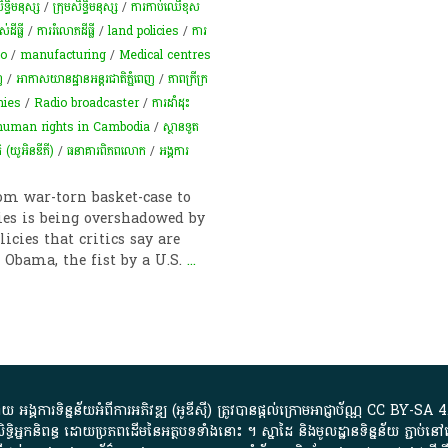
ិទ្ធិមនុស្ស
/
ក្រុមសិទ្ធិមនុស្ស
/
ការកាប់ឈើខុស
់​ដីធ្លី​
/
ការ​រំលោភ​ដីធ្លី​
/
land policies
/
ការ
o
/
manufacturing
/
Medical centres
ញ
/
អាកាសយានដ្ឋានអន្តរជាតិភ្នំពេញ
/
ភាពក្រីក្រ
nies
/
Radio broadcaster
/
ការ​ដាំដុះ​
 human rights in Cambodia
/
ស្ថានទូត
ិ (យូអិនឌីភី)
/
ធនាគារពិភពលោក
/
អង្គការ​
om war-torn basket-case to
es is being overshadowed by
cies that critics say are
 Obama, the fist by a U.S.
...
្គការ​ទិន្នន័យ​អំពី​ការអភិវឌ្ឍ​​ (អូ​ឌី​ស៊ី)​ ត្រូវ​បាន​ផ្តល់​ក្រោម​អាជ្ញាប័ណ្ណ​
CC BY-SA 4
ធិអ្នកនិពន្ធ ដោយ​ប្រភពដើម​នៃ​​អត្ថបទទាំង​នោះ​ ។​ ស្នាដៃ​ និង​មូលដ្ឋាន​ទិន្នន័យ ​ភ្ជាប់​នៅ​