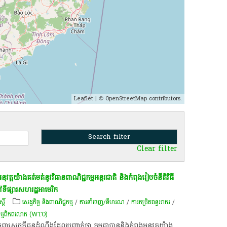
Leaflet
| ©
OpenStreetMap
contributors.
Clear filter
ុងអនុវត្តយ៉ាងគត់មត់នូវវិធានពាណិជ្ជកម្មអន្តរជាតិ និង​កំពុង​រៀបចំនីតិវិធី
ីផ្សារ​សហរដ្ឋអាមេរិក
្តិ៍
សេដ្ឋកិច្ច និងពាណិជ្ជកម្ម
/
ការនាំចេញ/នីហរណ
/
ការកម្រិតពន្ធអាករ
/
ជកម្ម​ពិភពលោក (WTO) ​
ចេញ​សេចក្តីជូនដំណឹង​​ដែល​បញ្ជាក់​ថា កម្ពុជា​បាន​​និងកំពុងអនុវត្តយ៉ាង