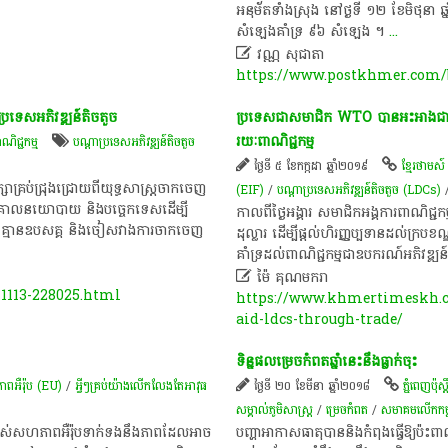
អនុម័ត​ទាំងស្រុង នៅ​ថ្ង​ទី ​១២ ខែមិថុនា 
សំឡេងគាំទ្រ ៩៦ ​សំឡេង ។​
...

វណ្ណ សុជាតា
https://www.postkhmer.com/b
្រទេស​អភិវឌ្ឍន៍​តិចតួច
ប្រទេស​ជា​សមាជិក​ WTO​ បាន​អះអាង​ជា​ថ្មី​
រយៈ​ពាណិជ្ជកម្ម​
ណិជ្ជកម្ម
បណ្តា​ប្រទេស​អភិវឌ្ឍន៍​តិច​តួច
ថ្ងៃទី ៥ ខែកក្កដា ឆ្នាំ២០១៩
ខ្មែរថាមស៍
ា​គ្រប់​ជ្រុងជ្រោយ​ពី​យុទ្ធសាស្ត្រ​ចាកចេញ​
(EIF)
/
បណ្តា​ប្រទេស​អភិវឌ្ឍន៍​តិច​តួច (LDCs)
នែក​គោលនយោបាយ និង​បច្ចេកទេស​ដើម្បី​
កាលពី​ថ្ងៃ​អង្គារ​ សមាជិក​អង្គការ​ពាណិជ្ជក
រលូន គ្មាន​ឧបសគ្គ និង​ចៀសវាង​ការចាកចេញ​
ដុល្លារ​ ដើម្បី​ផ្តល់​ហិរញ្ញប្បទាន​ដល់​ក្រ
គាំទ្រ​ដល់​ពាណិជ្ជកម្ម​ជា​ឧបករណ៍​អភិវឌ្ឍន

ម៉ៃ គុណមករា
1113-228025.html
https://www.khmertimeskh.co
aid-ldcs-through-trade/
ទិន្នផល​ម្រេច​កំពត​ឆ្នាំ​នេះ​នឹង​ធ្លាក់​ចុះ​
ពអឺរ៉ុប (EU)
/
អ្វីៗ​គ្រប់​យ៉ាង​លើក​លែង​តែ​អាវុធ
ថ្ងៃទី ២០ ខែមីនា ឆ្នាំ២០១៨
ភ្នំពេញប៉ុស្តិ
សម្គាល់​ភូមិសាស្ត្រ
/
ម្រេចកំពត
/
សមាគម​លើក​កម្
​របស់​សហភាព​អឺរ៉ុប​ទាក់ទង​នឹង​ភាព​ដែល​អាច​
បញ្ហា​អាកាសធាតុ​បាន​និង​កំពុង​ធ្វើ​ឱ្យ​ប៉ះពាល់​