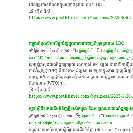
ដែល​ត្រូវ​បាន​កំណត់​ក្នុង​អត្រា​ពន្ធគយ ០%។ នេះ
...

ហ៊ឹន ពិសី
https://www.postkhmer.com/business/2025-8-8-1
កម្ពុជា​កំពុងស្ថិតលើ​ផ្លូវដ៏ល្អ​ក្នុង​ការ​ចាក​ចេញ​ពីក្រុមប្រទេស LDC
ថ្ងៃទី ៣១ ខែមីនា ឆ្នាំ២០២៥
ភ្នំពេញប៉ុស្តិ៍
សេដ្ឋកិច្ច និងពាណិជ្ជកម្ម
តិច (LCD)
/
គោលនយោបាយ និងបទប្បញ្ញត្តិស្តីពីពាណិជ្ជកម្ម
/
អង្គការ​ពាណិជ្ជក
រដ្ឋមន្ត្រីក្រសួងពាណិជ្ជកម្មកម្ពុជា​​ លោកស្រី ចម និម្មល បាន​លើក
ពាណិជ្ជកម្ម​(TPR) គឺជាឱកាសដ៏ល្អសម្រាប់កម្ពុជាក្នុងការបង្ហា
អនុវត្ត និងការប្តេជ្ញាចិត្តផ្សេងទៀតដែលកម្ពុជា​បានធ្វើ​ក្នុងនាមជាសមាជិ
ពិភពលោក(WTO)។
...

ហ៊ឹន ពិសី
https://www.postkhmer.com/business/2025-3-28-
ច្បាប់​ស្តី​ពី​ប្រភព​ដើម​ទំនិញ​ថ្មី​របស់​កម្ពុជា​ នឹង​សម្រួល​ដល់​ពាណិជ្ជកម្ម​អន
ថ្ងៃទី ២៨ ខែកក្កដា ឆ្នាំ២០២៣
ខ្មែរថាមស៍
ទំនាក់ទំនងអន្តរជាតិ
Rule of origin law
/
អង្គការ​ពាណិជ្ជកម្ម​ពិភពលោក (WTO) ​
​កម្ពុជា​បាន​អនុម័ត​ច្បាប់​ស្តី​ពី​ប្រភព​ដើម​ទំនិញ​ (Rules​ of​ Origin)​