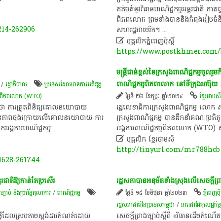
គត់មត់នូវវិធានពាណិជ្ជកម្មអន្តរជាតិ កា
ពិភពលោក ព្រមទាំងបាននិងកំពុងរៀបចំនីត
214-262906
សហរដ្ឋអាមេរិក។
...

បុគ្គលិកភ្នំពេញប៉ុស្តិ៍
https://www.postkhmer.com/b
​មន្ត្រីជាន់ខ្ពស់​នៃ​ក្រសួងពាណិជ្ជកម្ម​ចូលរួម​ក
ពាណិជ្ជកម្ម​ពិភពលោក​ នៅ​ទីក្រុង​អា​ប៊ុ​យ​ ដា
/
រដ្ឋាភិបាល
ប្រទេសដែលមានការអភិវឌ្ឍ
ម្ម​ពិភពលោក (WTO) ​
ថ្ងៃទី ២៦ ខែកុម្ភៈ ឆ្នាំ២០២៤
ខ្មែរថាមស
​ឡើង​ថា ការត្រួតពិនិត្យគោលនយោបាយ
​រដ្ឋលេខាធិការ​ក្រសួងពាណិជ្ជកម្ម​ លោក​ សុខ​ 
ញពីវឌ្ឍនភាពចុងក្រោយលើគោលនយោបាយ ​ការ
ក្រសួង​ពាណិជ្ជកម្ម​ បាន​ដឹកនាំ​គណៈប្រតិភូ​ក
កអង្គការ​ពាណិជ្ជកម្ម​
អង្គការ​ពាណិជ្ជកម្ម​ពិភពលោក​ (WTO)​ ស្តី​ពី

បុគ្គលិក​ ខ្មែរ​ថា​ម​ស៍​
http://tinyurl.com/mr788hcb
1628-261744
្តរជាតិ​ឱ្យ​កាន់តែ​ប្រសើរ​
​រដ្ឋសភាបានអនុម័ត​ទាំងស្រុង​លើ​សេចក្ដីព្រ
/
ច្បាប់ និងប្រព័ន្ធតុលាការ
/
ពាណិជ្ជកម្ម
ថ្ងៃទី ១៥ ខែមិថុនា ឆ្នាំ២០២៣
ភ្នំពេញប៉ុស
រដ្ឋសភាជាតិនៃប្រទេសកម្ពុជា
/
ភាពជាដៃគូសេដ្ឋកិច្
 ថ្មី​ដែល​ស្រប​តាម​ស្តង់ដារ​កំណត់​ដោយ​
សេចក្ដីព្រាងច្បាប់​ស្ដីពី «​វិធាន​ដើមកំណើត