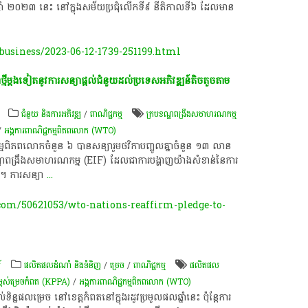
ឆ្នាំ​ ២០២៣ ​នេះ នៅក្នុង​សម័យប្រជុំ​លើក​ទី​៩ នីតិកាល​ទី​៦ ដែលមាន​
usiness/2023-06-12-1739-251199.html
ម្តងទៀត​នូវ​ការ​សន្យា​ផ្តល់​ជំនួយ​ដល់​ប្រទេស​អភិវឌ្ឍន៍​តិចតួច​តាម​
ជំនួយ និងការអភិវឌ្ឍ
/
ពាណិជ្ជកម្ម
ក្របខណ្ឌពង្រឹងសមាហរណកម្ម
/
អង្គការ​ពាណិជ្ជកម្ម​ពិភពលោក (WTO) ​
ម្ម​ពិភពលោក​ចំនួន​ ៦​ បាន​សន្យា​រួម​ថវិកា​បញ្ចូល​គ្នា​ចំនួន​ ១៣​ លាន​
ប​ខណ្ឌ​ពង្រឹង​សមាហរណកម្ម​ (EIF)​ ដែល​ជា​ការ​បង្ហាញ​យ៉ាង​សំខាន់​នៃ​ការ​
៍​។​ ការ​សន្យា
...
m/50621053/wto-nations-reaffirm-pledge-to-
៍
ផលិតផលដំណាំ និងទំនិញ
/
ម្រេច​
/
ពាណិជ្ជកម្ម
​ផលិតផល​
ពស់​ម្រេច​កំពត (KPPA)
/
អង្គការ​ពាណិជ្ជកម្ម​ពិភពលោក (WTO) ​
ទិន្នផល​ម្រេច​ នៅ​ខេត្តកំពត​នៅ​ក្នុង​រដូវ​ប្រមូល​ផល​ឆ្នាំ​នេះ​ ប៉ុន្តែ​ការ​