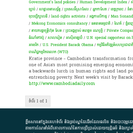
Government's land policies
/
Human Development Index
/
ស
ច្បាប់
/
ហេដ្ឋារចនាសម្ព័ន្ធ
/
ប្រ​ទេស​អ៊ីស្រាអែល
/
អ្នកកាសែត​
/
ខេត្តក្រចេះ
/
​ទំនាស
ចុះបញ្ជីក្បាលដី
/
land-rights activists
/
អង្គការលីកាដូ
/
Man Sonand
/
Mekong Economics consultancy
/
ធនធានធម្មជាតិ
/
ណៃគ៍
/
ភ្នំពេ
/
នាយករដ្ឋមន្ត្រីហ៊ុន សែន
/
ព្រះអង្គម្ចាស់​ នរោត្តម រណឫទ្ធិ
/
Private Compa
ដំណាំ​​កៅស៊ូ​
/
សាលារៀន
/
អាស៊ីអាគ្នេយ៏
/
U.N. special rapporteur on
អាមេរិក
/
U.S. President Barack Obama
/
កម្មវិធីអភិវឌ្ឍន៍សហប្រជាជាត
ពាណិជ្ជកម្ម​ពិភពលោក (WTO) ​
Kratie province – Cambodia’s transformation fr
one of Asia’s most promising emerging economi
a backwards lurch in human rights and land poli
entrenching poverty. Next week’s visit by Barack
http://www.cambodiadaily.com
ទំព័រ 1 of 1
ខ្លឹមសារ​នៅ​ក្នុង​គេហទំព័រ និង​គ្រប់​ស្នា​ដៃ​ដើម​ដែល​ផលិត​ និង​បោះពុម្ព​ដោយ​ អង
តាមការ​ណែនាំ​អំពី​គោលការណ៍​នៃ​ការ​ប្រើប្រាស់​ដោយ​យុត្តិធម៌​ និង​រក្សាសិទ្