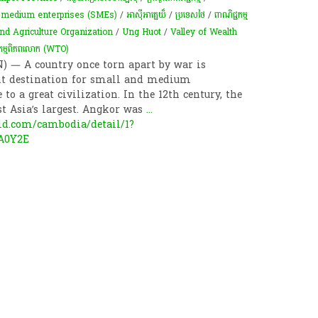
-medium enterprises (SMEs)
/
អាស៊ីអាគ្នេយ៏
/
ប្រទេសថៃ
/
ពាណិជ្ជកម្ម
d Agriculture Organization
/
Ung Huot
/
Valley of Wealth
្ជកម្ម​ពិភពលោក (WTO) ​
) — A country once torn apart by war is
nt destination for small and medium
to a great civilization. In the 12th century, the
 Asia’s largest. Angkor was
...
ld.com/cambodia/detail/1?
A0Y2E