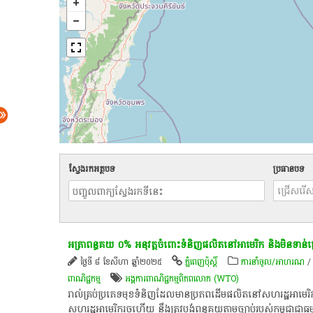
ស្វែងរកអត្ថបទ
ប្រធានបទ
អត្រា​ពន្ធគយ ០% អនុវត្ត​ចំពោះ​ទំនិញ​ផលិត​នៅ​អាមេរិក និង​​មិន​ទាន់​ប្រើ
ថ្ងៃទី ៨ ខែសីហា ឆ្នាំ២០២៥
ភ្នំពេញប៉ុស្តិ៍
ការនាំចូល/អាហរណ
ពាណិជ្ជកម្ម
អង្គការ​ពាណិជ្ជកម្ម​ពិភពលោក (WTO) ​
រាល់គ្រប់​​ប្រភេទ​មុខ​ទំនិញ​ដែល​មាន​ប្រភព​ដើម​ផលិត​នៅ​សហរដ្ឋអាមេរិក​ 
សហរដ្ឋអាមេរិក​រួចហើយ​ នឹង​ត្រូវ​បង់​ពន្ធ​គយ​តាម​ច្បាប់​របស់​កម្ពុជាជា​ធ