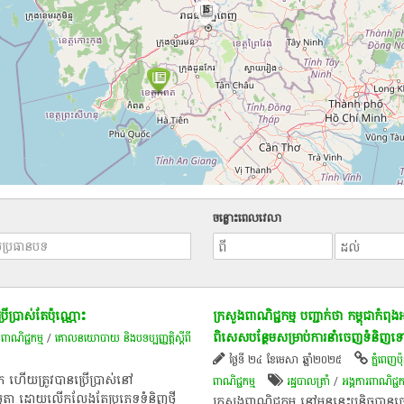
15
ចន្លោះពេលវេលា
ប្រាស់​តែ​ប៉ុណ្ណោះ​
ក្រសួង​ពាណិជ្ជកម្ម​ បញ្ជាក់ថា​ កម្ពុជា​​កំព
ពិសេសបន្ថែមសម្រាប់ការនាំចេញទំនិញទៅទ
/
ពាណិជ្ជកម្ម
/
គោលនយោបាយ និងបទប្បញ្ញត្តិស្តីពី
ថ្ងៃទី ២៤ ខែមេសា ឆ្នាំ២០២៥
ភ្នំពេញប៉ុស
ហើយ​ត្រូវ​បាន​ប្រើ​ប្រាស់​​នៅ​
ពាណិជ្ជកម្ម
រដ្ឋបាលត្រាំ
/
អង្គការ​ពាណិជ្
ម្មតា ដោយ​លើក​លែង​តែ​​ប្រភេទ​ទំនិញ​ថ្មី​
ក្រសួង​ពាណិជ្ជកម្ម​ នៅមុន​នេះ​បន្តិច​បាន​