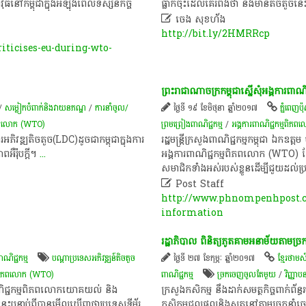
ាវុធ​នៅ​កម្ពុជា​ក្នុងអំឡុងពេល​ទស្សនកិច្ច​
ធ្លាក់​ចុះ​ដែល​គេ​រំពឹង​ថា​ នឹង​មាន​តិចតួច​ន

ចេង សុខហ័ង
http://bit.ly/2HMRRcp
icises-eu-during-wto-
ព្រះរាជាណាចក្រ​កម្ពុជា​ស្នើ​សុំ​អង្គការ​ព
/
​សម្លៀក​បំពាក់​និង​វាយ​ន​ភ​ណ្ឌ​
/
ការនាំចូល/
ថ្ងៃទី ១៩ ខែមិថុនា ឆ្នាំ២០១៧
ភ្នំពេញប៉ុស្
ពិភពលោក (WTO) ​
ព្រមព្រៀង​ពាណិជ្ជកម្ម​
/
អង្គការ​ពាណិជ្ជកម្ម​ពិ
ិវឌ្ឍតិចតួច(LDC)ដូចជាកម្ពុជាក្នុងការ
​រដ្ឋមន្ត្រីក្រសួង​ពាណិជ្ជកម្ម​កម្ពុជា​ ឯកឧត្តម​
ឺរ៉ុបក្តី។
...
អង្គការ​ពាណិជ្ជកម្ម​ពិភពលោក​ (WTO)​ ចែករំ
សមាជិក​ទាំងអស់​របស់​ខ្លួន​ដើម្បី​ជួយ​ដល់​

Post Staff
http://www.phnompenhpost.c
information
រដ្ឋាភិបាល ​ពិនិត្យ​ភូតគាម​អនាម័យ​តាម​ច្
ាណិជ្ជកម្ម
បណ្តា​ប្រទេស​អភិវឌ្ឍន៍​តិច​តួច
ថ្ងៃទី ២៧ ខែកុម្ភៈ ឆ្នាំ២០១៧
ខ្មែរថាមស
្ម​ពិភពលោក (WTO)
ពាណិជ្ជកម្ម
ច្រក​ចេញ​ចូល​តែ​មួយ
/
វិញ្ញា
ពាណិជ្ជកម្ម​ពិភពលោក​យោគយល់ និង​
ក្រសួង​កសិកម្ម​ នឹង​ដាក់​សមត្ថកិច្ច​ពាក់ព័
េះ​បន្ទាប់ពី​បាន​មើល​ឃើញ​ថា​ប្រទេស​ទីម័រ​
កសិកម្មជលផលនិង​សត្វ​នៅ​តាម​ច្រក​នាំចេញ