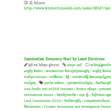

ស៊ុំ ម៉ាណែត
http://www.khmertimeskh.com/news/28247/ukra
Cambodian Economy Hurt by Land Evictions
ថ្ងៃទី ២៩ ខែមិថុនា ឆ្នាំ២០១៥
ខេមបូឌា ដេលី
​ផលិតកម្ម​ផ្នែក​កសិកម្
សេដ្ឋកិច្ច និងចំការ
/
គោលនយោបាយ និងការគ្រប់គ្រងសេដ្ឋកិច្ច
/
សេដ្ឋកិច្ច និងពាណិ
ការនាំចូល/អាហរណ
/
ការវិនិយោគ
/
ដីធ្លី
/
ការកាន់កាប់​ដីធ្លី និង​ការចេញ​ប័ណ្ណកម្មសិ
ពាណិជ្ជកម្ម
ក្រុមហ៊ុន អេឌីដាស
/
​ក្រុមហ៊ុន​កសិពាណិជ្ជកម្ម
/
កំណើនសេដ្ឋកិច្ចប
Asia Pacific and ASEAN Summits
/
Broma village
/
ប្រទេសភូម
international donors
/
ជំនួយពីប្រទេសចិន
/
ឈុត វុទ្ធី
/
ទីស្តីការគណៈរដ្ឋមន្រ
Land Concessions (ELCs)
/
កំណើន​សេដ្ឋកិច្ច
/
សកម្មជន​ការពារ​បរិស្ថាន
វិនិយោគបរទេស
/
Frontier Investment and Development Partne