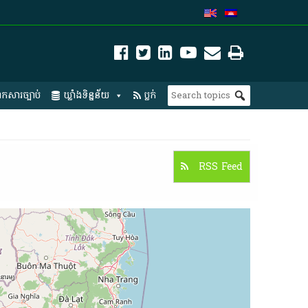
កសារច្បាប់
ឃ្លាំងទិន្នន័យ
ប្លក់
RSS Feed