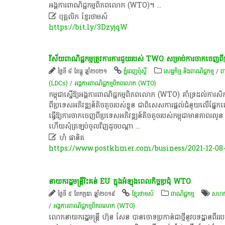
អង្គការ​ពាណិជ្ជកម្ម​ពិភពលោក​ (WTO)​។​
...

បុគ្គលិក​ ខ្មែរ​ថា​ម​ស៍​
https://bit.ly/3DzyjqW
វិស័យ​ពាណិជ្ជកម្ម​ត្រូវការ​ការជួយ​របស់ TWO សម្រាប់​ការចាកចេញ​ពី​ប
ថ្ងៃទី ៨ ខែធ្នូ ឆ្នាំ២០២១
ភ្នំពេញប៉ុស្តិ៍
សេដ្ឋកិច្ច និងពាណិជ្ជកម្ម
/
ពា
(LDCs)
/
អង្គការ​ពាណិជ្ជកម្ម​ពិភពលោក (WTO) ​
កម្ពុជា​ស្នើឱ្យ​អង្គការ​ពាណិជ្ជកម្ម​ពិភពលោក​ (WTO) គាំទ្រ​ដល់​ការសិក្ស
ពី​ប្រទេស​អភិវឌ្ឍន៍​តិចតួច​របស់ខ្លួន ជាពិសេស​ការផ្តល់​ជំនួយ​លើ​ផ្
ធ្វើឱ្យ​ការចាកចេញ​ពី​ប្រទេស​អភិវឌ្ឍន៍​តិចតួច​របស់​កម្ពុជា​មាន​ភាព
ហើយ​សុំ​ត្រឡប់​ចូល​វិញ​ដូច​បណ្តា
...

ហំ ផានិត
https://www.postkhmer.com/business/2021-12-08-
នាយក​រដ្ឋមន្ត្រី​រិះគន់​ EU​ ក្នុងអំឡុងពេល​កិច្ចប្រជុំ​ WTO
ថ្ងៃទី ៥ ខែកក្កដា ឆ្នាំ២០១៩
ខ្មែរថាមស៍
ពាណិជ្ជកម្ម
សហភា
/
អង្គការ​ពាណិជ្ជកម្ម​ពិភពលោក (WTO) ​
លោកនាយក​រដ្ឋមន្ត្រី​ ហ៊ុន​ សែន​ បាន​ចោទប្រកាន់​ជា​ថ្មី​នូវ​បទដ្ឋាន​ពីរ