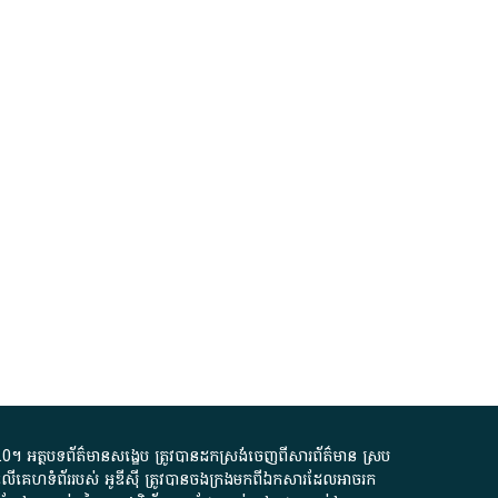
.0
។​ អត្ថបទ​ព័ត៌មាន​សង្ខេប​ ត្រូវ​បាន​ដកស្រង់​ចេញពី​សារព័ត៌មាន ស្រប
លើ​គេហទំព័រ​របស់​ អូ​ឌី​ស៊ី​ ត្រូវ​បាន​ចងក្រង​មក​ពី​ឯកសារ​ដែល​អាច​រក​