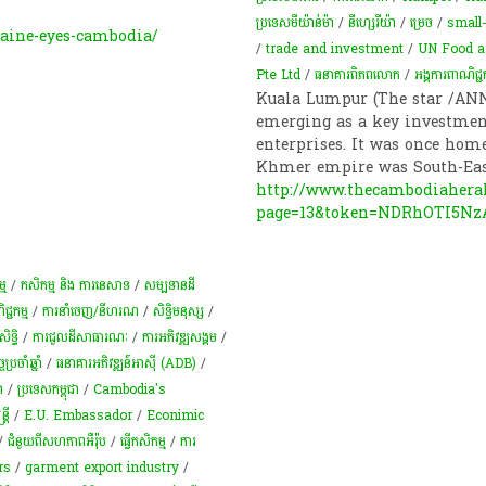
ប្រទេសមីយ៉ាន់ម៉ា
/
នីហ្សេរីយ៉ា
/
ម្រេច​
/
small
ine-eyes-cambodia/
/
trade and investment
/
UN Food an
Pte Ltd
/
ធនាគារពិភពលោក
/
អង្គការ​ពាណិជ
Kuala Lumpur (The star /ANN
emerging as a key investme
enterprises. It was once home 
Khmer empire was South-East
http://www.thecambodiahera
page=13&token=NDRhOTI5Nz
ម​
/
កសិកម្ម​ និង​ ការ​នេ​សាទ​
/
សម្បទានដី
ជ្ជកម្ម
/
ការនាំចេញ/នីហរណ
/
សិទ្ធិមនុស្ស
/
ទ្ធិ​
/
ការជួលដីសាធារណៈ
/
ការ​អភិវឌ្ឍ​សង្គម
/
្រចាំឆ្នាំ
/
ធនាគារអភិវឌ្ឍន៍អាស៊ី (ADB)
/
ា
/
ប្រទេសកម្ពុជា
/
Cambodia's
្តី
/
E.U. Embassador
/
Econimic
/
ជំនួយពីសហភាពអឺរ៉ុប
/
ធ្វើកសិកម្ម
/
ការ
rs
/
garment export industry
/