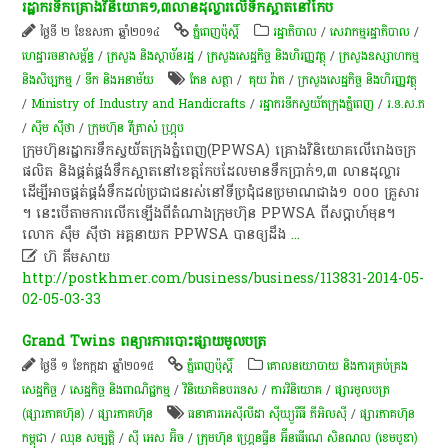
រដ្ឋាករទឹក​គ្រោង​វិនិយោគ​១,៣​លាន​ដុល្លារ​លើ​ទឹកស្អាត​នៅ​​​​កែប
ថ្ងៃទី ២ ខែឧសភា ឆ្នាំ២០១៤
ភ្នំពេញប៉ុស្តិ៍
រដ្ឋាភិបាល
/
សេវាកម្មរដ្ឋាភិបាល
/
ហេដ្ឋារចនាសម្ព័ន្ធ
/
ក្រសួង និងស្ថាប័នរដ្ឋ
/
ក្រសួងសេដ្ឋកិច្ច និងហិរញ្ញវត្ថុ
/
ក្រសួងឧស្សាហកម្ម
និងសិប្បកម្ម
/
ទឹក និងអនាម័យ
កែន សត្ថា
/
គុយ វ៉ាត
/
ក្រសួងសេដ្ឋកិច្ច និងហិរញ្ញវត្ថុ
/
Ministry of Industry and Handicrafts
/
រដ្ឋា​ករទឹកស្វយ័តក្រុងភ្នំពេញ
/
រ.ទ.ស.ភ
/
ស៊ឹម ស៊ីថា
/
ក្រុមហ៊ុន វីត្រាស់ ហ្គ្រុប
ក្រុមហ៊ុន​រដ្ឋាករទឹក​ស្វយ័ត​ក្រុង​ភ្នំពេញ​(PPWSA) គ្រោង​វិនិយោគ​លើ​រោងចក្រ​
ផលិត និង​ផ្គត់ផ្គង់​ទឹកស្អាត​នៅ​ខេត្ត​កែប​ដែល​មាន​ទឹកប្រាក់​១,៣ លាន​ដុល្លារ​
ដើម្បី​អាច​ផ្គត់ផ្គង់​ទឹក​ដល់​ប្រជាជន​រស់នៅ​ទីប្រជុំជន​ប្រមាណ​ជាង​១ ០០០ គ្រួសារ​
។ នេះ​បើ​តាម​ការ​លើក​ឡើង​ពី​តំណាង​ក្រុមហ៊ុន PPWSA ពី​សប្តាហ៍​មុន​។
លោក ស៊ឹម ស៊ីថា អគ្គនាយក PPWSA បាន​ឲ្យ​ដឹង
...

ហ៊ គីមសាយ
http://postkhmer.com/business/business/113831-2014-05-
02-05-03-33
Grand​ Twins​ ពន្យារ​ការ​បោះផ្សាយ​មូល​ប​ត្រ​
ថ្ងៃទី ១ ខែកក្កដា ឆ្នាំ២០១៥
ភ្នំពេញប៉ុស្តិ៍
គោលនយោបាយ និងការគ្រប់គ្រង
សេដ្ឋកិច្ច
/
សេដ្ឋកិច្ច និងពាណិជ្ជកម្ម
/
វិនិយោគិនបរទេស
/
ការវិនិយោគ
/
ផ្សារមូលបត្រ
(ផ្សារភាគហ៊ុន)
/
ផ្សារភាគហ៊ុន
ធនាគារអេស៊ីលីដា ស៊ីឃ្យួរឹធី ភីអិលស៊ី
/
ផ្សារភាគហ៊ុន​
កម្ពុជា
/
ឈុន សម្បត្តិ
/
ស៊ី អេស​ អ៊ិច
/
ក្រុមហ៊ុន ហ្រ្គេនធ្វីន អ៊ីនធើណេ សិនណល (ខេមបូឌា)