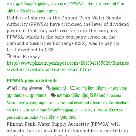
An
/
រដ្ឋា​ករទឹកស្វយ័តក្រុងភ្នំពេញ
/
រ.ទ.ស.ភ
/
PPWSA’s director-general Sim
Sitha
/
ស៊ឹម ស៊ីថា
/
​សូលេល​ ឡាមុន​
Holders of shares in the Phnom Penh Water Supply
Authority (PPWSA) have criticised the level of dividend
payment that they will receive from the company.
PPWSA, which is the only company listed on the
Cambodia Securities Exchange (CSX), was to pay its
first dividend to 1,500
...

Hor Kimsay
http://www.phnompenhpost.com/2013041165029/Busines
s/water-investors-criticise-return.html
PPWSA pays dividends
ថ្ងៃទី ៥ ខែធ្នូ ឆ្នាំ២០១៣
ភ្នំពេញប៉ុស្តិ៍
សេដ្ឋកិច្ច និងពាណិជ្ជកម្ម
/
ផ្សារមូលបត្រ
(ផ្សារភាគហ៊ុន)
/
ផ្សារភាគហ៊ុន
ធនាគារអេស៊ីលីដា ស៊ីឃ្យួរឹធី ភីអិលស៊ី
/
Acleda
Securities’ paying-agent unit
/
annual dividend
/
bourse
/
Cambodia’s
bourse
/
Lim An
/
រដ្ឋា​ករទឹកស្វយ័តក្រុងភ្នំពេញ
/
រ.ទ.ស.ភ
/
PPWSA director-
general Sim Sitha
/
ស៊ឹម ស៊ីថា
/
ស្វាយ ហាយ
Phnom Penh Water Supply Authority (PPWSA) will
allocate its first dividend to shareholders since listing