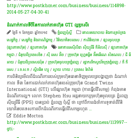
http://www.postkhmer.com/business/business/114898-
2014-05-27-04-30-41
ដំណាក់កាល​ទីបី​នៃ​ការ​លក់​ភាគហ៊ុន GTI ល្អ​ប្រសើរ
ថ្ងៃទី ១ ខែកក្កដា ឆ្នាំ២០១៥
ភ្នំពេញប៉ុស្តិ៍
គោលនយោបាយ និងការគ្រប់គ្រង
សេដ្ឋកិច្ច
/
សេដ្ឋកិច្ច និងពាណិជ្ជកម្ម
/
វិនិយោគិនបរទេស
/
ការវិនិយោគ
/
ផ្សារមូលបត្រ
(ផ្សារភាគហ៊ុន)
/
ផ្សារភាគហ៊ុន
ធនាគារអេស៊ីលីដា ស៊ីឃ្យួរឹធី ភីអិលស៊ី
/
ផ្សារភាគហ៊ុន​
កម្ពុជា
/
ជំនួយពីប្រទេសចិន
/
ស៊ី អេស​ អ៊ិច
/
ក្រុមហ៊ុន ហ្រ្គេនធ្វីន អ៊ីនធើណេ សិនណល
/
ជី ធី
អាយ
/
ជំនួយពីប្រទេសជប៉ុន
/
ក្រុម​ហ៊ុន​មូល​បត្រ​ភ្នំ​ពេញ​
/
រដ្ឋា​ករទឹកស្វយ័តក្រុងភ្នំពេញ
/
ភី​ ភី
អេស
/
រ.ទ.ស.ភ
/
ស្តិបផិន ហ្សុ
/
ស្វាយ ហាយ
/
ប្រទេស តៃវ៉ាន់
ការ​ពិនិត្យ​មើល​ពី​ដំណើរការ​របស់​ក្រុមហ៊ុន​ធានា​ទិញ​មូលបត្រ​បង្ហាញ​ថា ដំណាក់
កាល ទី៣ នៃ​ការ​ដាក់​លក់​ភាគ​ហ៊ុន​របស់​ក្រុមហ៊ុន Grand Twins
International (GTI) លើ​ផ្សារ​ហ៊ុន កម្ពុជា (ការ​ធ្វើ​បរិវិសកម្ម) កំពុង​មាន​
ដំណើរការ​ល្អ។ លោក Stephen Hsu អគ្គ​នាយក​ក្រុមហ៊ុន​មូលបត្រ ភ្នំពេញ
ស៊ីឃ្យូរីធី (PPS) បាន​ប្រាប់ ភ្នំពេញ ប៉ុស្ដិ៍ ថា ក្រៅ​ពី​ការ​រង់​ចាំ​ការ​ទូទាត់​ពី​វិនិ
យោគិន​បរទេស​ការ​បើក​ដំណើរការ​ធ្វើ​បរិវិសកម្ម​រហូត
...

Eddie Morton
http://www.postkhmer.com/business/business/113997--
gti-