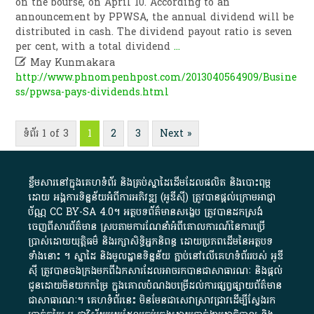
on the bourse, on April 10. According to an
announcement by PPWSA, the annual dividend will be
distributed in cash. The dividend payout ratio is seven
per cent, with a total dividend
...

May Kunmakara
http://www.phnompenhpost.com/2013040564909/Busine
ss/ppwsa-pays-dividends.html
ទំព័រ 1 of 3
1
2
3
Next »
ខ្លឹមសារ​នៅ​ក្នុង​គេហទំព័រ និង​គ្រប់​ស្នា​ដៃ​ដើម​ដែល​ផលិត​ និង​បោះពុម្ព​
ដោយ​ អង្គការ​ទិន្នន័យ​អំពី​ការអភិវឌ្ឍ​​ (អូ​ឌី​ស៊ី)​ ត្រូវ​បាន​ផ្តល់​ក្រោម​អាជ្ញា
ប័ណ្ណ​
CC BY-SA 4.0
។​ អត្ថបទ​ព័ត៌មាន​សង្ខេប​ ត្រូវ​បាន​ដកស្រង់​
ចេញពី​សារព័ត៌មាន ស្របតាមការ​ណែនាំ​អំពី​គោលការណ៍​នៃ​ការ​ប្រើ
ប្រាស់​ដោយ​យុត្តិធម៌​ និង​រក្សាសិទ្ធិអ្នកនិពន្ធ ដោយ​ប្រភពដើម​នៃ​​អត្ថបទ
ទាំង​នោះ​ ។​ ស្នាដៃ​ និង​មូលដ្ឋាន​ទិន្នន័យ ​ភ្ជាប់​នៅ​លើ​គេហទំព័រ​របស់​ អូ​ឌី​
ស៊ី​ ត្រូវ​បាន​ចងក្រង​មក​ពី​ឯកសារ​ដែល​អាច​រក​បានជា​សាធារណៈ​ និង​ផ្តល់​
ជូន​ដោយ​មិន​យក​កម្រៃ​ ក្នុង​គោលបំណង​បម្រើ​ដល់ការ​ផ្សព្វផ្សាយ​ព័ត៌មាន​
ជា​សាធារណៈ​។​ គេហទំព័រ​នេះ​ មិនមែន​ជា​សេវា​ស្រាវជ្រាវ​ដើម្បី​ស្វែងរក