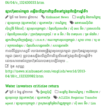
06/04/c_132430033.htm
ផ្សារ​ហ៊ុន​របស់​កម្ពុជា​ សម្លឹង​ឃើញ​កា​រវិ​វត្ត​យឺត​នៅ​ក្នុង​ប្រតិបត្តិការ​ឆ្នាំ​ទី​១
ថ្ងៃទី ១៧ ខែមករា ឆ្នាំ២០១៤
Xinhuanet News
សេដ្ឋកិច្ច និងពាណិជ្ជកម្ម
/
ផ្សារមូលបត្រ (ផ្សារភាគហ៊ុន)
/
ផ្សារភាគហ៊ុន
/
ពាណិជ្ជកម្ម
ធនាគារអេស៊ីលីដា
ស៊ីឃ្យួរឹធី ភីអិលស៊ី
/
ផ្សារមូលបត្រកម្ពុជា
/
ជំនួយពីប្រទេសចិន
/
ស៊ី អេស​ អ៊ិច
/
ប្រទេសបារាំង
/
ជំនួយពីប្រទេសជប៉ុន
/
ក្រុមហ៊ុនមូលបត្រកូរ៉េ
/
ខេ អ​ អ៊ិច
/
មីង បានកុសល
/
ងួន ម៉េងតិច
/
រដ្ឋា​ករទឹកស្វយ័តក្រុងភ្នំពេញ
/
រ.ទ.ស.ភ
/
គណៈកម្មការមូលបត្រកម្ពុជា
/
ស្វាយ ហាយ
/
យូ​ ខេ
/
ចក្រភពអង់គ្លេស​
/
ជំនួយពីសហរដ្ឋអាមេរិក
/
សហរដ្ឋអាមេរិក
កាលពី​ថ្ងៃ​ព្រហស្បតិ៍​ យោង​តាម​មន្ត្រី​ផ្សា​រមូល​ប​ត្រ​កម្ពុជា​ ក្រុមហ៊ុន​ផ្សា​រមូល​ប​ត្រ​
កម្ពុជា​ (​ផ​មក​)​ ត្រូវ​បាន​សម្លឹង​ឃើញ​ពី​កា​រវិ​វត្ត​យឺត​នៅ​ក្នុង​ប្រតិបត្តិការ​ឆ្នាំ​ទី​១​
ដោយសារ​មាន​តែ​ក្រុមហ៊ុន​ដែល​បាន​ចុះបញ្ជី​តែ​មួយ
...

ងួន សុវណ្ណ
http://news.xinhuanet.com/english/world/2013-
04/18/c_132320982.htm
Water investors criticise return
ថ្ងៃទី ៥ ខែធ្នូ ឆ្នាំ២០១៣
ភ្នំពេញប៉ុស្តិ៍
សេដ្ឋកិច្ច និងពាណិជ្ជកម្ម
/
ការវិនិយោគ
/
ផ្សារមូលបត្រ (ផ្សារភាគហ៊ុន)
/
ផ្សារភាគហ៊ុន
ACLEDA Registrar Transfer
agent
/
ផ្សារមូលបត្រកម្ពុជា
/
ក្រសួងសេដ្ឋកិច្ចនិងហិរញ្ញវត្ថុកម្ពុជា
/
ស៊ី អេស​ អ៊ិច
/
Lim