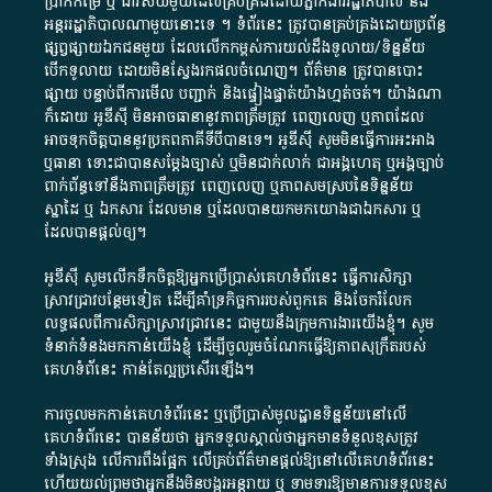
ប្រាក់​កម្រៃ​ ឬ​ ជា​វិស័យ​មួយ​ដែល​គ្រប់គ្រង​ដោយ​ភ្នាក់ងារ​រដ្ឋាភិបាល​ និង ​
អន្តររដ្ឋាភិបាល​ណាមួយ​នោះ​ទេ ​។​ ទំព័រ​នេះ​ ត្រូវ​បាន​គ្រប់គ្រង​ដោយ​ប្រព័ន្ធ​
ផ្សព្វផ្សាយ​ឯកជន​មួយ​ ដែល​លើកកម្ពស់​ការ​យល់​ដឹង​ទូលាយ​/​ទិន្នន័យ​
បើក​ទូលាយ​ ដោយ​មិនស្វែង​រក​ផល​ចំណេញ​។​ ព័ត៌មាន​ ត្រូវ​បាន​បោះ
ផ្សាយ​ បន្ទាប់​ពី​ការ​មើល​ បញ្ជាក់​ និង​ផ្ទៀងផ្ទាត់​យ៉ាង​ហ្មត់ចត់​។​ យ៉ាងណា​
ក៏​ដោយ​ អូ​ឌី​ស៊ី​ មិន​អាច​ធានា​នូវ​ភាព​ត្រឹមត្រូវ​ ពេញលេញ​ ឬ​ភាព​ដែល​
អាច​ទុកចិត្ត​បាននូវ​ប្រភព​ភាគី​ទី​បី​បាន​ទេ​។​ អូ​ឌី​ស៊ី​ សូម​មិន​ធ្វើការ​អះអាង​
ឬ​ធានា​ ទោះជា​បាន​សម្តែង​ច្បាស់​ ឬ​មិន​ជាក់លាក់​ ជា​អង្គហេតុ​ ឬ​អង្គច្បាប់​
ពាក់ព័ន្ធ​ទៅ​នឹង​ភាព​ត្រឹមត្រូវ​ ពេញលេញ​ ឬ​ភាព​សម​ស្រប​នៃ​ទិន្នន័យ​
ស្នាដៃ​ ឬ​ ឯកសារ​ ដែល​មាន​ ឬ​ដែល​បាន​យក​មក​យោង​ជា​ឯកសារ​ ឬ​
ដែល​បាន​ផ្តល់​ឲ្យ​។
អូឌីស៊ី សូមលើកទឹកចិត្តឱ្យអ្នកប្រើប្រាស់គេហទំព័រនេះ ធ្វើការសិក្សា
ស្រាវជ្រាវបន្ថែមទៀត ដើម្បីគាំទ្រកិច្ចការ​របស់ពួកគេ និងចែករំលែក
លទ្ធផលពីការសិក្សាស្រាវជ្រាវនេះ ជាមួយនឹងក្រុមការងារយើងខ្ញុំ។ សូម
ទំនាក់ទំនងមកកាន់យើងខ្ញុំ
ដើម្បីចូលរួមចំណែកធ្វើឱ្យភាពសុក្រឹតរបស់
គេហទំព័នេះ កាន់តែល្អប្រសើរឡើង។
ការចូលមកកាន់គេហទំព័រនេះ ឬប្រើប្រាស់មូលដ្ឋានទិន្នន័យនៅលើ
គេហទំព័រនេះ បានន័យថា អ្នកទទួលស្គាល់ថាអ្នកមានទំនួលខុសត្រូវ
ទាំងស្រុង លើការពឹងផ្អែក លើគ្រប់ព័ត៌មានផ្តល់ឱ្យនៅលើគេហទំព័រនេះ
ហើយយល់ព្រមថាអ្នកនឹងមិនបង្ករអន្តរាយ ឬ ទាមទារ​ឱ្យមានការទទួលខុស​