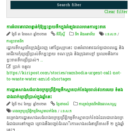
Clear filter
ការ​អំពាវនាវ​ជា​បន្ទាន់​កុំឱ្យ​ខ្ជះខ្ជាយ​ទឹក​ក្នុងអំឡុងពេល​មានការ​ខ្វះខាត​
ថ្ងៃទី ៣ ខែមេសា ឆ្នាំ២០២៣
គិរីប៉ុស្តិ៍
ទឹក និងអនាម័យ
រ.ទ.ស.ភ
/
ការ​ខ្វះខាត​ទឹក
​រដ្ឋាករទឹក​ស្វយ័ត​ក្រុងភ្នំពេញ​ នៅ​ថ្ងៃ​សុក្រ​នេះ​ បាន​អំពាវនាវ​ដល់​ប្រជាពលរដ្ឋ​ និង​
អាជីវករ​កុំ​ឲ្យ​ប្រើប្រាស់​ទឹក​ខ្ជះខ្ជាយ​ ខណៈ​ក្រុង​ និង​ក្រុង​តា​ខ្មៅ​ ប្រឈម​នឹង​ការ​
ខ្វះខាត​ទឹក​ប្រើប្រាស់​។​
...

ប្រាក់ ចន្ធុល
https://kiripost.com/stories/cambodia-urgent-call-not-
to-waste-water-amid-shortages
ការដ្ឋាន​សាងសង់​រោងចក្រ​ប្រព្រឹត្តិកម្ម​ទឹក​ស្អាត​បាក់​ខែង​រួចរាល់​៩០​ភាគរយ​ ទំនង​
ជាង​ដាក់​ឲ្យ​ប្រើប្រាស់​ក្នុងឆ្នាំនេះ​
ថ្ងៃទី ២៤ ខែកុម្ភៈ ឆ្នាំ២០២៣
ខ្មែរថាមស៍
ការគ្រប់គ្រង​ទឹក​និង​ធារាសាស្ត្រ​
រោងចក្រ​ប្រព្រឹត្តិ​កម្ម​ទឹក​ស្អាត​បាក់ខែង​
/
រ.ទ.ស.ភ
​គម្រោង​ការដ្ឋាន​សាងសង់​រោងចក្រ​ប្រព្រឹត្តិកម្ម​ទឹក​ស្អាត​បាក់​ខែង​ដែល​ជា​រោងចក្រ​
ធំ​ជាងគេ​នៅ​កម្ពុជា​ គ្រោង​នឹង​បញ្ចប់​ដំណេ​ី​រការ​សាងសង់​នា​ត្រីមាស​ទី​ ២​ ក្នុងឆ្នាំ
នេះ​។​
...