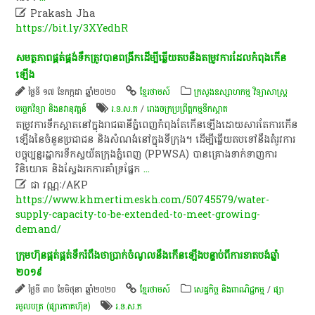

Prakash Jha
https://bit.ly/3XYedhR
សមត្ថភាព​ផ្គត់ផ្គង់​ទឹក​ត្រូវ​បាន​ពង្រីក​ដើម្បី​ឆ្លើយ​តប​នឹង​តម្រូវការ​ដែល​កំពុង​កើន
ឡើង​
ថ្ងៃទី ១៧ ខែកក្កដា ឆ្នាំ២០២០
ខ្មែរថាមស៍
ក្រសួងឧស្សាហកម្ម វិទ្យាសាស្ត្រ
បច្ចេកវិទ្យា និងនវានុវត្តន៍
រ.ទ.ស.ភ
/
រោងចក្រ​ប្រព្រឹត្តកម្ម​ទឹក​ស្អាត
​តម្រូវការ​ទឹក​ស្អាត​នៅ​ក្នុង​រាជធានី​ភ្នំពេញ​កំពុង​តែ​កើនឡើង​ដោយសារ​តែ​ការ​កើន
ឡើង​នៃ​ចំនួន​ប្រជាជន​ និង​សំណង់​នៅ​ក្នុង​ទីក្រុង​។​ ដើម្បី​ឆ្លើយ​តប​ទៅ​នឹង​តំរូវការ​
បច្ចុប្បន្ន​រដ្ឋាករទឹក​ស្វយ័ត​ក្រុងភ្នំពេញ​ (PPWSA)​ បាន​គ្រោង​ទាក់ទាញ​ការ​
វិនិយោគ​ និង​ស្វែងរក​ការ​គាំទ្រ​ផ្នែក
...

ជា វណ្ណៈ/AKP
https://www.khmertimeskh.com/50745579/water-
supply-capacity-to-be-extended-to-meet-growing-
demand/
​ក្រុមហ៊ុន​ផ្គត់​ផ្គត់​ទឹក​រំពឹង​ថា​ប្រាក់​ចំណូល​នឹង​កើនឡើង​បន្ទាប់​ពី​ការ​ខាតបង់​ឆ្នាំ​
២០១៩
ថ្ងៃទី ៣០ ខែមិថុនា ឆ្នាំ២០២០
ខ្មែរថាមស៍
សេដ្ឋកិច្ច និងពាណិជ្ជកម្ម
/
ផ្សា
រមូលបត្រ (ផ្សារភាគហ៊ុន)
រ.ទ.ស.ភ