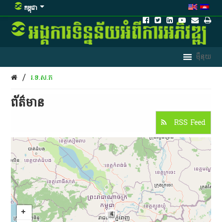
កម្ពុជា
/
រ.ទ.ស.ភ
ព័ត៌មាន​
RSS Feed
4