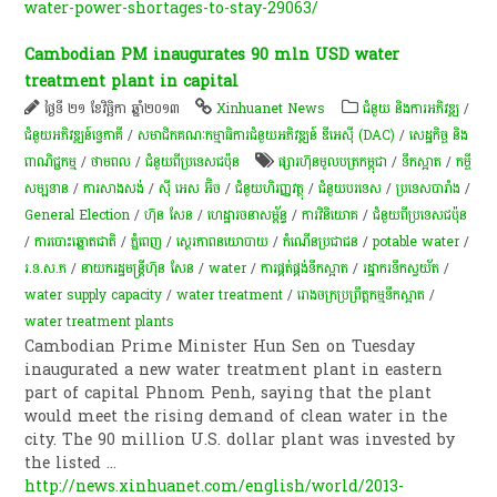
water-power-shortages-to-stay-29063/
Cambodian PM inaugurates 90 mln USD water
treatment plant in capital
ថ្ងៃទី ២១ ខែវិច្ឆិកា ឆ្នាំ២០១៣
Xinhuanet News
ជំនួយ និងការអភិវឌ្ឍ
/
ជំនួយអភិវឌ្ឍន៍ទ្វេភាគី
/
សមាជិកគណៈកម្មាធិការជំនួយអភិវឌ្ឍន៍ ឌីអេស៊ី (DAC)
/
សេដ្ឋកិច្ច និង
ពាណិជ្ជកម្ម
/
ថាមពល
/
ជំនួយពីប្រទេសជប៉ុន
ផ្សារហ៊ុនមូលបត្រកម្ពុជា
/
ទឹក​ស្អាត​
/
កម្ចី​
សម្បទាន​
/
ការសាងសង់
/
ស៊ី អេស​ អ៊ិច
/
ជំនួយហិរញ្ញវត្ថុ
/
​ជំ​នួយបរទេស
/
ប្រទេសបារាំង
/
General Election
/
ហ៊ុន សែន
/
ហេដ្ឋារចនាសម្ព័ន្ធ
/
ការវិនិយោគ
/
ជំនួយពីប្រទេសជប៉ុន
/
ការបោះឆ្នោតជាតិ
/
ភ្នំពេញ
/
ស្ថេរភាពនយោបាយ
/
កំណើនប្រជាជន
/
potable water
/
រ.ទ.ស.ភ
/
នាយករដ្ឋមន្ត្រីហ៊ុន សែន
/
water
/
ការផ្គត់ផ្គង់ទឹកស្អាត
/
រដ្ឋាករទឹកស្វយ័ត
/
water supply capacity
/
water treatment
/
រោងចក្រ​ប្រព្រឹត្តកម្ម​ទឹក​ស្អាត
/
water treatment plants
Cambodian Prime Minister Hun Sen on Tuesday
inaugurated a new water treatment plant in eastern
part of capital Phnom Penh, saying that the plant
would meet the rising demand of clean water in the
city. The 90 million U.S. dollar plant was invested by
the listed
...
http://news.xinhuanet.com/english/world/2013-