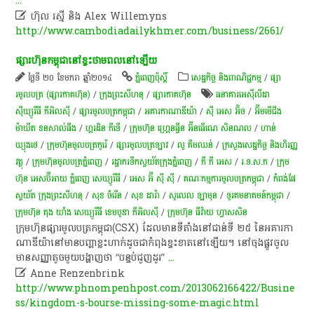
...

ហ៊ុល រស្មី និង Alex Willemyns
http://www.cambodiadailykhmer.com/business/2661/
ផ្សារ​ហ៊ុន​កម្ពុជា​នៅ​ខ្វះ​ថាមពល​នៅឡើយ​
ថ្ងៃទី ២០ ខែមករា ឆ្នាំ២០១៤
ភ្នំពេញប៉ុស្តិ៍
សេដ្ឋកិច្ច និងពាណិជ្ជកម្ម
/
ផ្សា
រមូលបត្រ (ផ្សារភាគហ៊ុន)
/
ក្រុងព្រះសីហនុ
/
ផ្សារភាគហ៊ុន
ធនាគារអេស៊ីលីដា
ស៊ីឃ្យួរឹធី ភីអិលស៊ី
/
ផ្សារមូលបត្រកម្ពុជា
/
អគារកាណាឌីយ៉ា
/
ស៊ី អេស​ អ៊ិច
/
អ៊ីមមើជីង
ម៉ាឃីត ខនសាល់ធីង
/
ហ្គរដិន ភីទើ
/
ក្រុមហ៊ុន ហ្រ្គេនធ្វីន អ៊ីនធើណេ សិនណល
/
ហាន់
ឃ្យុងថេ
/
ក្រុមហ៊ុនមូលបត្រកូរ៉េ
/
ផ្សារមូលបត្រឡាវ
/
លូ គឹមឈន់
/
ក្រសួងសេដ្ឋកិច្ច និងហិរញ្ញ
វត្ថុ
/
ក្រុម​ហ៊ុន​មូល​បត្រ​ភ្នំ​ពេញ​
/
រដ្ឋា​ករទឹកស្វយ័តក្រុងភ្នំពេញ
/
ភី​ ភី អេស
/
រ.ទ.ស.ភ
/
ក្រុម​
ហ៊ុន​ អេសប៊ីអាយ ភ្នំពេញ សេឃ្យូរីធី
/
អេស អ៊ី ស៊ី ស៊ី
/
គណៈកម្មការមូលបត្រកម្ពុជា
/
កំពង់ផែ
ស្វយ័ត ក្រុងព្រះសីហនុ
/
សុខ ចំរើន
/
សុខ ដារ៉ា
/
​សូលេល​ ឡាមុន​
/
​ទូរគមនាគមន៍​កម្ពុជា​
/
ក្រុមហ៊ុន តុង យាំង សេឃ្យូរីធី ខេមបូឌា ភីអិលស៊ី
/
ក្រុមហ៊ុន ធីវ៉ាយ ហ្វាសសិន
​ក្រុមហ៊ុន​ផ្សា​រមូល​ប​ត្រ​កម្ពុជា​(CSX)​ ដែល​មា​នទី​តាំងនៅ​ជាន់​ទី​ ២៥​ នៃ​អគារ​កា​
ណា​ឌី​យ៉ា​នៅ​មាន​បញ្ហា​ខ្លះ​ហាក់ដូចជា​កំពុង​ខ្វះខាត​នៅឡើយ​។​ ​ នៅ​ចុង​ផ្លូវ​ចូល​
មាន​សញ្ញា​តូច​មួយ​បង្ហាញ​ថា​ “​បន្ទប់​ជួញដូរ​”
...

Anne Renzenbrink
http://www.phnompenhpost.com/2013062166422/Busine
ss/kingdom-s-bourse-missing-some-magic.html