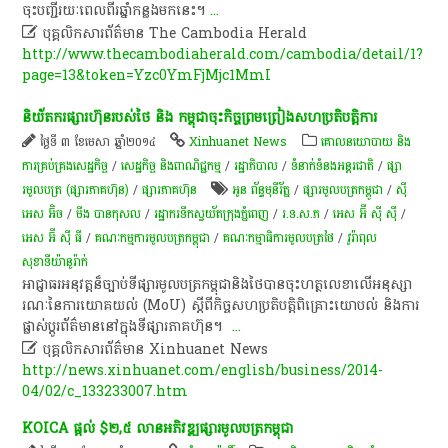
ចុះបញ្ជី​រយៈពេល​ពីរ​ឆ្នាំ​កន្លង​មកនេះ​។​
...

បុគ្គលិកសារព័ត៌មាន The Cambodia Herald
http://www.thecambodiaherald.com/cambodia/detail/1?
page=13&token=Yzc0YmFjMjc1MmI
និយ័ត​ករ​ផ្សារ​ហ៊ុន​របស់​ថៃ​ និង​ កម្ពុជា​ចុះ​កិច្ចព្រមព្រៀង​សហប្រតិបត្តិការ​
ថ្ងៃទី ៣ ខែមេសា ឆ្នាំ២០១៤
Xinhuanet News
គោលនយោបាយ និង
ការគ្រប់គ្រងសេដ្ឋកិច្ច
/
សេដ្ឋកិច្ច និងពាណិជ្ជកម្ម
/
រដ្ឋាភិបាល
/
ទំនាក់ទំនងអន្តរជាតិ
/
ផ្សា
រមូលបត្រ (ផ្សារភាគហ៊ុន)
/
ផ្សារភាគហ៊ុន
អូន ព័ន្ធមុនីរ័ត្ន
/
ផ្សារមូលបត្រកម្ពូជា
/
ស៊ី
អេស​ អ៊ិច
/
មីង បានកុសល
/
រដ្ឋា​ករទឹកស្វយ័តក្រុងភ្នំពេញ
/
រ.ទ.ស.ភ
/
អេស អ៊ី ស៊ី ស៊ី
/
អេស អ៊ី ស៊ី ធី
/
គណៈកម្មការមូលបត្រកម្ពុជា
/
គណៈកម្មាធិការ​មូលបត្រ​ថៃ
/
វូរ៉ាពុល
សុខាទីយ៉ានូរ៉ាក់
​អាជ្ញាធរ​អនុវត្ត​ន៏ច្បាប់​ទីផ្សារ​មូល​ប​ត្រ​កម្ពុជា​និង​ថៃ​បាន​ចុះហត្ថលេខា​លើ​អនុស្សា​
រណៈ​នៃ​ការ​យោគយល់​ (MoU)​ ស្តី​ពី​កិច្ច​សហ​ប្រតិបត្តិ​ពិគ្រោះ​យោបល់​ និង​ការ​
ផ្លាស់​ប្តូរ​ព័ត៌មាន​នៅ​ក្នុង​ទីផ្សារ​ភាគហ៊ុន​។ ​
...

បុគ្គលិកសារព័ត៌មាន Xinhuanet News
http://news.xinhuanet.com/english/business/2014-
04/02/c_133233007.htm
KOICA​ ផ្តល់​ $២,៥​ លាន​អភិវឌ្ឍ​ផ្សា​រមូល​ប​ត្រ​កម្ពុជា​