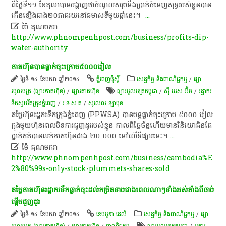
ពី​ថ្ងៃ​ទី​១១​ ខែតុលា​បាន​បង្ហាញ​ថា​ចំណូល​សរុប​នឹង​ប្រាក់​ចំនេញ​សុទ្ធ​របស់​ខ្លួន​បាន​
កើនឡើង​ជាង​២០​ភាគរយ​នៅ​ឆមាស​ទី​មួយ​ឆ្នាំ​នេះ​។​ ​
...

ម៉ៃ គុណមករា
http://www.phnompenhpost.com/business/profits-dip-
water-authority
ភាគហ៊ុន​បាន​ធ្លាក់​ចុះ​ក្រោម​៥០០០​រៀល​
ថ្ងៃទី ១៤ ខែមករា ឆ្នាំ២០១៤
ភ្នំពេញប៉ុស្តិ៍
សេដ្ឋកិច្ច និងពាណិជ្ជកម្ម
/
ផ្សា
រមូលបត្រ (ផ្សារភាគហ៊ុន)
/
ផ្សារភាគហ៊ុន
ផ្សារមូលបត្រកម្ពុជា
/
ស៊ី អេស​ អ៊ិច
/
រដ្ឋា​ករ
ទឹកស្វយ័តក្រុងភ្នំពេញ
/
រ.ទ.ស.ភ
/
​សូលេល​ ឡាមុន​
តម្លៃ​ហ៊ុន​រដ្ឋ​ករ​ទឹក​ក្រុងភ្នំពេញ​ (PPWSA)​ បាន​បន្ត​ធ្លាក់​ចុះ​ក្រោម​ ៥០០០​ រៀល​
ក្នុង​មួយ​ហ៊ុន​ពេល​បិទ​ការ​ជួញដូរ​របស់​ខ្លួន​ កាលពី​ថ្ងៃ​ច័ន្ទ​ហើយ​មាន​វិនិយោគិន​តែ​
ម្នាក់​គត់​បាន​លក់​ភាគហ៊ុន​ជាង​ ២០​ ០០០​ នៅ​លើ​ទីផ្សារ​នេះ​។​
...

ម៉ៃ គុណមករា
http://www.phnompenhpost.com/business/cambodia%E
2%80%99s-only-stock-plummets-shares-sold
តម្លៃ​ភាគហ៊ុន​រដ្ឋាករ​ទឹកធ្លាក់​ចុះ​ដល់​កម្រិត​ទាប​ជាង​ពេល​ណាៗ​ទាំងអស់​តាំងពី​ចាប់
ផ្តើម​ជួញដូរ​
ថ្ងៃទី ១៤ ខែមករា ឆ្នាំ២០១៤
ខេមបូឌា ដេលី
សេដ្ឋកិច្ច និងពាណិជ្ជកម្ម
/
ផ្សា