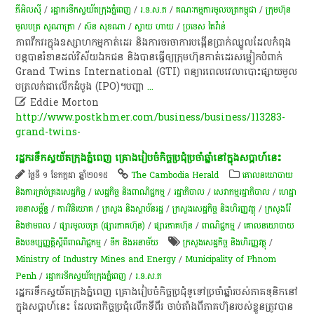
ភីអិលស៊ី
/
រដ្ឋា​ករទឹកស្វយ័តក្រុងភ្នំពេញ
/
រ.ទ.ស.ភ
/
គណៈកម្មការមូលបត្រកម្ពុជា
/
ក្រុមហ៊ុន
មូលបត្រ សូណាត្រា
/
ស៊ន សុខណា
/
ស្វាយ ហាយ
/
ប្រទេស តៃវ៉ាន់
​ភាព​វឹកវរ​ក្នុង​ឧស្សាហកម្ម​កាត់ដេរ​ និង​ការ​ចរចា​ការ​បង្កើន​ប្រាក់​ឈ្នួល​ដែល​កំពុង​
បន្ត​បាន​រំខាន​ដល់​វិស័យ​ឯកជន​ និង​បាន​ធ្វើ​ឲ្យ​ក្រុមហ៊ុនកាត់ដេរ​សម្លៀក​បំពាក់​
Grand​ Twins​ International​ (GTI)​ ពន្យារ​ពេលវេលា​បោះផ្សាយ​មូល​
ប​ត្រលក់​ជា​លើក​ដំបូង​ (IPO)​។​ ​បញ្ហា
...

Eddie Morton
http://www.postkhmer.com/business/business/113283-
grand-twins-
រដ្ឋ​ករ​ទឹក​ស្វយ័ត​ក្រុងភ្នំពេញ​ គ្រោង​រៀបចំ​កិច្ចប្រជុំ​ប្រចាំឆ្នាំ​នៅ​ក្នុង​ស​ប្តា​ហ៍​នេះ​
ថ្ងៃទី ១ ខែកក្កដា ឆ្នាំ២០១៥
The Cambodia Herald
គោលនយោបាយ
និងការគ្រប់គ្រងសេដ្ឋកិច្ច
/
សេដ្ឋកិច្ច និងពាណិជ្ជកម្ម
/
រដ្ឋាភិបាល
/
សេវាកម្មរដ្ឋាភិបាល
/
ហេដ្ឋា
រចនាសម្ព័ន្ធ
/
ការវិនិយោគ
/
ក្រសួង និងស្ថាប័នរដ្ឋ
/
ក្រសួងសេដ្ឋកិច្ច និងហិរញ្ញវត្ថុ
/
ក្រសួងរ៉ែ
និងថាមពល
/
ផ្សារមូលបត្រ (ផ្សារភាគហ៊ុន)
/
ផ្សារភាគហ៊ុន
/
ពាណិជ្ជកម្ម
/
គោលនយោបាយ
និងបទប្បញ្ញត្តិស្តីពីពាណិជ្ជកម្ម
/
ទឹក និងអនាម័យ
ក្រសួងសេដ្ឋកិច្ច និងហិរញ្ញវត្ថុ
/
Ministry of Industry Mines and Energy
/
Municipality of Phnom
Penh
/
រដ្ឋា​ករទឹកស្វយ័តក្រុងភ្នំពេញ
/
រ.ទ.ស.ភ
រដ្ឋ​ករ​ទឹក​ស្វយ័ត​ក្រុងភ្នំពេញ​ គ្រោង​រៀបចំ​កិច្ចប្រជុំ​ទូទៅ​ប្រចាំឆ្នាំ​របស់​ភាគ​ទុ​និក​នៅ​
ក្នុងស​ប្តា​ហ៍​នេះ​ ដែល​ជា​កិច្ចប្រជុំ​លើក​ទី​ពីរ​ ចាប់តាំងពី​ភាគហ៊ុន​របស់​ខ្លួន​ត្រូវ​បាន​