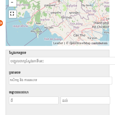
Leaflet
| ©
OpenStreetMap
contributors.
ស្វែងរកអត្ថបទ
ប្រធានបទ
ចន្លោះពេលវេលា