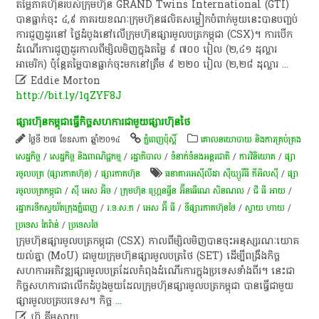
តម្លៃ​ភាគ​ហ៊ុន​របស់​ក្រុមហ៊ុន GRAND Twins International (GTI)
បាន​ធ្លាក់​ចុះ ៤,៩ ភាគរយ​ខណៈ​ក្រុមហ៊ុន​ផលិត​សម្លៀក​បំពាក់​មួយ​នេះ​បាន​បញ្ចប់​
ការ​ជួញ​ដូរ​នៅ ​ថ្ងៃ​ដំបូង​នៅ​លើ​ក្រុមហ៊ុន​ផ្សារ​មូលបត្រ​កម្ពុជា (CSX)។ ការ​បើក​
ដំណើរការ​ជួញ​ដូរ​កាល​ពី​ម្សិលមិញ​ក្នុង​តម្លៃ ៩ ៧០០ រៀល (២,៤១ ដុល្លារ​
អាមេរិក) ប៉ុន្តែ​តម្លៃ​បាន​ធ្លាក់​ចុះ​មក​នៅ​ត្រឹម ៩ ២២០ រៀល (២,២៨ ដុល្លារ
...

Eddie Morton
http://bit.ly/1qZYF8J
ផ្សារ​ហ៊ុន​កម្ពុជា​ធ្វើ​កិច្ច​សហការ​ជាមួយ​ផ្សារ​ហ៊ុន​ថៃ
ថ្ងៃទី ២៧ ខែឧសភា ឆ្នាំ២០១៤
ភ្នំពេញប៉ុស្តិ៍
គោលនយោបាយ និងការគ្រប់គ្រង
សេដ្ឋកិច្ច
/
សេដ្ឋកិច្ច និងពាណិជ្ជកម្ម
/
រដ្ឋាភិបាល
/
ទំនាក់ទំនងអន្តរជាតិ
/
ការវិនិយោគ
/
ផ្សា
រមូលបត្រ (ផ្សារភាគហ៊ុន)
/
ផ្សារភាគហ៊ុន
ធនាគារអេស៊ីលីដា ស៊ីឃ្យួរឹធី ភីអិលស៊ី
/
ផ្សា
រមូលបត្រកម្ពុជា
/
ស៊ី អេស​ អ៊ិច
/
ក្រុមហ៊ុន ហ្រ្គេនធ្វីន អ៊ីនធើណេ សិនណល
/
ជី ធី អាយ
/
រដ្ឋា​ករទឹកស្វយ័តក្រុងភ្នំពេញ
/
រ.ទ.ស.ភ
/
អេស អ៊ី ធី
/
ទីផ្សារភាគហ៊ុនថៃ
/
ស្វាយ ហាយ
/
ប្រទេស តៃវ៉ាន់
/
ប្រទេសថៃ
ក្រុមហ៊ុន​ផ្សារ​មូលបត្រ​កម្ពុជា (CSX) កាល​ពី​ម្សិលមិញ​បាន​ចុះ​អនុស្សរណៈ​យោគ
យល់​គ្នា (MoU) ជាមួយ​ក្រុមហ៊ុន​ផ្សារ​មូលបត្រ​ថៃ (SET) ដើម្បី​ពង្រឹង​កិច្ច​
សហការ​អភិវឌ្ឍ​ផ្សារ​មូលបត្រ​ដែល​កំពុង​ដំណើរការ​ក្នុង​ប្រទេស​ទាំង​ពីរ។ នេះ​ជា​
កិច្ច​សហការ​ជា​លើក​ដំបូង​មួយ​ដែល​ក្រុមហ៊ុន​ផ្សារ​មូលបត្រ​កម្ពុជា បាន​ធ្វើ​ជាមួយ​
ផ្សារ​មូលបត្រ​បរទេស។ កិច្ច
...

ហ៊ គីមសាយ