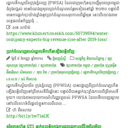
​រដ្ឋាករទឹក​ស្វយ័ត​ក្រុងភ្នំពេញ​ (PWSA)​ ដែល​ជា​ក្រុមហ៊ុន​ចុះបញ្ជី​មូល​ប​ត្រ​កម្ពុ​ជា
ដំបូង​បង្អស់​ មាន​បំណង​ប្រមូលប្រាក់​ចំណូល​បន្ថែម​ទៀត​នៅ​ឆ្នាំ​ ២០២០​ បន្ទាប់​ពី​
មានការ​ធ្លាក់​ចុះ​យ៉ាង​ខ្លាំង​នូវ​ប្រាក់​ចំណូល​សរុប​កាលពី​ឆ្នាំ​មុន​ នេះ​បើ​យោង​តាម​
លទ្ធផល​នៃ​កិច្ចប្រជុំ
...

សន​ សារ៉ាត់
https://www.khmertimeskh.com/50739594/water-
company-expects-big-revenue-rise-after-2019-loss/
ប្រាក់​ចំណេញ​របស់​រដ្ឋាករ​ទឹក​កើន​ឡើង​បន្តិច​វិញ
ថ្ងៃទី ៨ ខែកញ្ញា ឆ្នាំ២០១៤
ភ្នំពេញប៉ុស្តិ៍
សេដ្ឋកិច្ច និងពាណិជ្ជកម្ម
/
ផ្សា
រមូលបត្រ (ផ្សារភាគហ៊ុន)
/
ផ្សារភាគហ៊ុន
ផ្សារភាគហ៊ុន​ កម្ពុជា
/
ក្រុមហ៊ុន ហ្រ្គេនធ្វីន
អ៊ីនធើណេ សិនណល
/
គុយ វ៉ាត
/
ក្រុម​ហ៊ុន​មូល​បត្រ​ភ្នំ​ពេញ​
/
រដ្ឋា​ករទឹកស្វយ័តក្រុងភ្នំពេញ
/
រ.ទ.ស.ភ
/
រស់ គឹមលាង
រដ្ឋាករ​ទឹក​ស្វ័យយ័ត ក្រុង​ភ្នំពេញ (PPWSA) បាន​បង្ហាញ​ពី​ប្រាក់​ចំណេញ​កើន​
ឡើង​បន្តិច​វិញ​នៅ​ត្រី​មាស​ទី​ពីរ​ឆ្នាំ​នេះ បន្ទាប់​ពី​បាន​ធ្លាក់​ចុះ​ខ្លាំង​កាល​ពី​ត្រីមាស​ទី​
មួយ។ យោង​តាម​របាយ​ការណ៍​ហិរញ្ញវត្ថុ​របស់ PPWSA ដែល​ទើប​ចេញ​ផ្សាយ​
នៅ​លើ​គេហទំព័រ​ផ្ទាល់​ខ្លួន​កាល​ពី​ពេល
...

ហ៊ គឹមសាយ
http://bit.ly/1w71aLK
តម្លៃ​ភាគ​ហ៊ុន GTI ធ្លាក់​ចុះ​បន្តិច​ក្នុង​ការ​ជួញ​ដូរ​កាល​ពី​ថ្ងៃ​ម្សិលមិញ