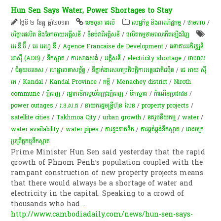
Hun Sen Says Water, Power Shortages to Stay
ថ្ងៃទី ២ ខែធ្នូ ឆ្នាំ២០១៣
ខេមបូឌា ដេលី
សេដ្ឋកិច្ច និងពាណិជ្ជកម្ម
/
ថាមពល
/
បរិក្ខារផលិត និងចែកចាយអគ្គីសនី
/
ទំនប់​វា​រី​អគ្គិសនី​
/
ផលិតកម្មថាមពលកើតឡើងវិញ
អេ.ឌី.ប៊ី
/
អេ អេហ្វ ឌី
/
Agence Francaise de Development
/
ធនាគារអភិវឌ្ឍន៏
អាស៊ី (ADB)
/
ទឹក​ស្អាត​
/
ការសាងសង់
/
អគ្គិសនី
/
electricity shortage
/
ថាមពល
/
​ជំ​នួយបរទេស
/
ហេដ្ឋារចនាសម្ព័ន្ធ
/
ទីភ្នាក់ងារ​សហប្រតិបត្តិការ​អន្តរជាតិ​ជប៉ុន
/
ជេ អាយ ស៊ី
អេ
/
Kandal
/
Kandal Province
/
កម្ចី​
/
Menachey district
/
Niroth
commune
/
ភ្នំពេញ
/
រដ្ឋា​ករទឹកស្វយ័តក្រុងភ្នំពេញ
/
ទឹក​ស្អាត
/
កំណើនប្រជាជន
/
power outages
/
រ.ទ.ស.ភ
/
នាយករដ្ឋមន្ត្រីហ៊ុន សែន
/
property projects
/
satellite cities
/
Takhmoa City
/
urban growth
/
នគរូបនីយកម្ម
/
water
/
water availability
/
water pipes
/
ការ​ខ្វះខាត​ទឹក
/
ការផ្គត់ផ្គង់ទឹកស្អាត
/
រោងចក្រ​
ប្រព្រឹត្តកម្ម​ទឹក​ស្អាត
Prime Minister Hun Sen said yesterday that the rapid
growth of Phnom Penh’s population coupled with the
rampant construction of new property projects means
that there would always be a shortage of water and
electricity in the capital. Speaking to a crowd of
thousands who had
...
http://www.cambodiadaily.com/news/hun-sen-says-