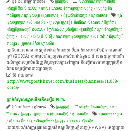
ថ្ងៃទី ២៤ ខែកុម្ភៈ ឆ្នាំ២០១៤
ភ្នំពេញប៉ុស្តិ៍
សមាជិកគណៈកម្មាធិការជំនួយ
អភិវឌ្ឍន៍ ឌីអេស៊ី (DAC)
/
គោលនយោបាយ និងការគ្រប់គ្រងសេដ្ឋកិច្ច
/
សេដ្ឋកិច្ច និង
ពាណិជ្ជកម្ម
/
ផ្សារមូលបត្រ (ផ្សារភាគហ៊ុន)
/
ជំនួយពីកូរ៉េខាងត្បូង
/
ផ្សារភាគហ៊ុន
ផ្សា
រមូលបត្រកម្ពុជា
/
ស៊ី អេស​ អ៊ិច
/
ក្រុមហ៊ុន ហ្រ្គេនធ្វីន អ៊ីនធើណេ សិនណល
/
ទីភ្នាក់ងារ​
អភិវឌ្ឍន៍​ប្រទេស​កូរ៉េ​ KOICA
/
ទីភ្នាក់ងារ​សហប្រតិបត្តិការ​អន្តរជាតិ​កូរ៉េ
/
រដ្ឋា​ករទឹកស្វយ័តក្រុង
ភ្នំពេញ
/
រ.ទ.ស.ភ
/
អេស អ៊ី ស៊ី ស៊ី
/
គណៈកម្មការមូលបត្រកម្ពុជា
/
សុខ ដារ៉ា
/
ជំនួយពីកូរ៉េ
ខាងត្បូង
/
ក្រុមហ៊ុន ធីវ៉ាយ ហ្វាសសិន
រដ្ឋាភិបាល​សាធារណរដ្ឋ​កូរ៉េ​ខាង​ត្បួ​ង​តាម​រយៈ​ទីភ្នាក់ងារ​សហប្រតិបត្តិការ​អន្តរជាតិ​
កូរ៉េ​ (KOICA)​ បាន​ផ្តល់​ហិរញ្ញប្បទាន​ឥត​សំណង​ចំនួន​២,៥​ លាន​ដុល្លារ​អា​មេ​រិ​ក​
ដល់​កម្ពុជា​សម្រាប់​អភិវឌ្ឍ​ទីផ្សារ​មូល​ប​ត្រ​នៅ​កម្ពុជា​ និង​ធ្វើការ​ទាក់ទាញ​ក្រុមហ៊ុន​
ឯកជន​ឲ្យ​ធ្វើការ​បោះផ្សាយ​មូល
...

ម៉ៃ គុណមករា
http://www.postkhmer.com/business/business/111038-
koica-
ប្រាក់​ចំណូល​រដ្ឋាករទឹក​កើនឡើង​ ២៤%
ថ្ងៃទី ១៤ ខែមករា ឆ្នាំ២០១៤
ភ្នំពេញប៉ុស្តិ៍
សេដ្ឋកិច្ច និងពាណិជ្ជកម្ម
/
ការ
វិនិយោគ
/
ភ្នំពេញ
/
ផ្សារមូលបត្រ (ផ្សារភាគហ៊ុន)
/
ផ្សារភាគហ៊ុន
ផ្សារមូលបត្រកម្ពុជា
/
ស៊ី អេស​ អ៊ិច
/
រដ្ឋា​ករទឹកស្វយ័តក្រុងភ្នំពេញ
/
រ.ទ.ស.ភ
/
ស៊ឹម ស៊ីថា
​របាយ​ការ​ណ៏​ហិរញ្ញវត្ថុ​របស់​រដ្ឋាករទឹក​ស្វយ័ត​ក្រុងភ្នំពេញ​(PPWSA)​ ចេញផ្សាយ​