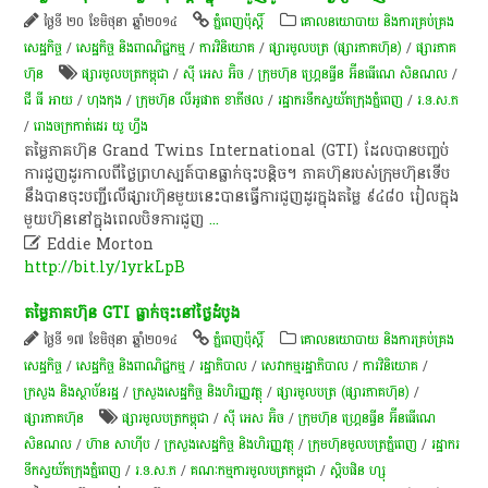
ថ្ងៃទី ២០ ខែមិថុនា ឆ្នាំ២០១៤
ភ្នំពេញប៉ុស្តិ៍
គោលនយោបាយ និងការគ្រប់គ្រង
សេដ្ឋកិច្ច
/
សេដ្ឋកិច្ច និងពាណិជ្ជកម្ម
/
ការវិនិយោគ
/
ផ្សារមូលបត្រ (ផ្សារភាគហ៊ុន)
/
ផ្សារភាគ
ហ៊ុន
ផ្សារមូលបត្រកម្ពុជា
/
ស៊ី អេស​ អ៊ិច
/
ក្រុមហ៊ុន ហ្រ្គេនធ្វីន អ៊ីនធើណេ សិនណល
/
ជី ធី អាយ
/
ហុងកុង
/
ក្រុមហ៊ុន លីអូផាត ខាភីថល
/
រដ្ឋា​ករទឹកស្វយ័តក្រុងភ្នំពេញ
/
រ.ទ.ស.ភ
/
រោងចក្រកាត់ដេរ យូ ហ្វឹង
តម្លៃ​ភាគ​ហ៊ុន Grand Twins International (GTI) ដែល​បាន​បញ្ចប់​
ការ​ជួញ​ដូរ​កាល​ពី​ថ្ងៃ​ព្រហស្បត៍​បាន​ធ្លាក់​ចុះ​បន្តិច។ ភាគ​ហ៊ុន​របស់​ក្រុមហ៊ុន​ទើប​
នឹង​បាន​ចុះ​បញ្ជី​លើ​ផ្សារ​ហ៊ុន​មួយ​នេះ​បាន​ធ្វើ​ការ​ជួញ​ដូរ​ក្នុង​តម្លៃ ៩៤៨០ រៀល​ក្នុង​
មួយ​ហ៊ុន​នៅ​ក្នុង​ពេល​បិទ​ការ​ជួញ
...

Eddie Morton
http://bit.ly/1yrkLpB
តម្លៃ​ភាគហ៊ុន​ GTI ធ្លាក់ចុះនៅថ្ងៃដំបូ​ង
ថ្ងៃទី ១៧ ខែមិថុនា ឆ្នាំ២០១៤
ភ្នំពេញប៉ុស្តិ៍
គោលនយោបាយ និងការគ្រប់គ្រង
សេដ្ឋកិច្ច
/
សេដ្ឋកិច្ច និងពាណិជ្ជកម្ម
/
រដ្ឋាភិបាល
/
សេវាកម្មរដ្ឋាភិបាល
/
ការវិនិយោគ
/
ក្រសួង និងស្ថាប័នរដ្ឋ
/
ក្រសួងសេដ្ឋកិច្ច និងហិរញ្ញវត្ថុ
/
ផ្សារមូលបត្រ (ផ្សារភាគហ៊ុន)
/
ផ្សារភាគហ៊ុន
ផ្សារមូលបត្រកម្ពុជា
/
ស៊ី អេស​ អ៊ិច
/
ក្រុមហ៊ុន ហ្រ្គេនធ្វីន អ៊ីនធើណេ
សិនណល
/
ហ៊ាន សាហ៊ីប
/
ក្រសួងសេដ្ឋកិច្ច និងហិរញ្ញវត្ថុ
/
ក្រុម​ហ៊ុន​មូល​បត្រ​ភ្នំ​ពេញ​
/
រដ្ឋា​ករ
ទឹកស្វយ័តក្រុងភ្នំពេញ
/
រ.ទ.ស.ភ
/
គណៈកម្មការមូលបត្រកម្ពុជា
/
ស្តិបផិន ហ្សុ