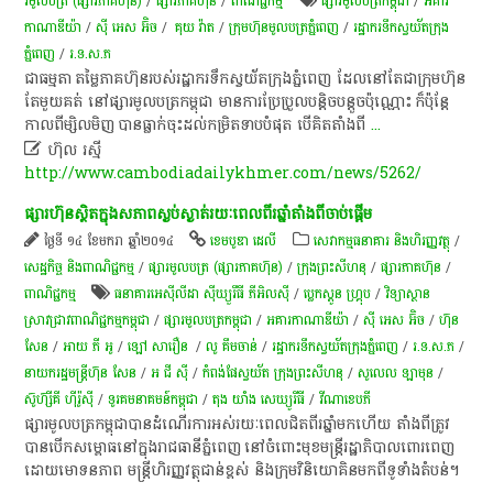
រមូលបត្រ (ផ្សារភាគហ៊ុន)
/
ផ្សារភាគហ៊ុន
/
ពាណិជ្ជកម្ម
ផ្សារមូលបត្រកម្ពុជា
/
អគារ
កាណាឌីយ៉ា
/
ស៊ី អេស​ អ៊ិច
/
គុយ វ៉ាត
/
ក្រុម​ហ៊ុន​មូល​បត្រ​ភ្នំ​ពេញ​
/
រដ្ឋា​ករទឹកស្វយ័តក្រុង
ភ្នំពេញ
/
រ.ទ.ស.ភ
​ជា​ធម្មតា​ ​តម្លៃ​ភាគហ៊ុន​របស់​រដ្ឋាករទឹក​ស្វយ័ត​ក្រុងភ្នំពេញ​ ដែល​នៅ​តែ​ជា​ក្រុមហ៊ុន​
តែ​មួយ​គត់​ នៅ​ផ្សា​រមូល​ប​ត្រ​កម្ពុជា​ មានការ​ប្រែប្រួល​បន្តិចបន្តួច​ប៉ុណ្ណោះ​ ​ក៏​ប៉ុន្តែ​ ​
កាលពី​ម្សិលមិញ​ ​បាន​ធ្លាក់​ចុះ​ដល់​កម្រិត​ទាប​បំផុត​ បើ​គិត​តាំងពី
...

ហ៊ុល រស្មី
http://www.cambodiadailykhmer.com/news/5262/
ផ្សារ​ហ៊ុន​ស្ថិត​ក្នុង​សភាព​ស្ងប់ស្ងាត់​រយៈពេល​ពីរ​ឆ្នាំ​តាំងពី​ចាប់ផ្តើម​
ថ្ងៃទី ១៤ ខែមករា ឆ្នាំ២០១៤
ខេមបូឌា ដេលី
សេវាកម្មធនាគារ និងហិរញ្ញវត្ថុ
/
សេដ្ឋកិច្ច និងពាណិជ្ជកម្ម
/
ផ្សារមូលបត្រ (ផ្សារភាគហ៊ុន)
/
ក្រុងព្រះសីហនុ
/
ផ្សារភាគហ៊ុន
/
ពាណិជ្ជកម្ម
ធនាគារអេស៊ីលីដា ស៊ីឃ្យួរឹធី ភីអិលស៊ី
/
ប្លេកស្តូន ហ្គ្រុប
/
វិទ្យាស្ថាន
ស្រាវជ្រាវពាណិជ្ជកម្មកម្ពុជា
/
ផ្សារមូលបត្រកម្ពុជា
/
អគារកាណាឌីយ៉ា
/
ស៊ី អេស​ អ៊ិច
/
ហ៊ុន
សែន
/
អាយ ភី អូ
/
ឡៅ សារឿន
/
លូ គឹមចាន់
/
រដ្ឋា​ករទឹកស្វយ័តក្រុងភ្នំពេញ
/
រ.ទ.ស.ភ
/
នាយករដ្ឋមន្ត្រីហ៊ុន សែន
/
អ ជី ស៊ី
/
កំពង់ផែស្វយ័ត ក្រុងព្រះសីហនុ
/
​សូលេល​ ឡាមុន​
/
ស៊ូហ៊្សីគី ហ៊ីរ៉ូស៊ី
/
​ទូរគមនាគមន៍​កម្ពុជា​
/
តុង យាំង សេឃ្យូរីធី
/
វីណាខេបភី
​ផ្សា​រមូល​ប​ត្រ​កម្ពុជា​បាន​ដំណើរការ​អស់​រយៈពេល​ជិត​ពីរ​ឆ្នាំ​មក​ហើយ​ តាំងពី​ត្រូវ​
បាន​បើក​សម្ពោធ​នៅ​ក្នុង​រាជធានី​ភ្នំពេញ​ ​នៅ​ចំពោះ​មុខមន្ត្រី​រដ្ឋាភិបាល​ពោរពេញ​
ដោយ​មោទនភាព​ មន្ត្រី​ហិរញ្ញវត្ថុ​ជាន់ខ្ពស់​ និង​ក្រុម​វិនិយោគិន​មក​ពី​ទូ​ទាំង​តំបន់​។​