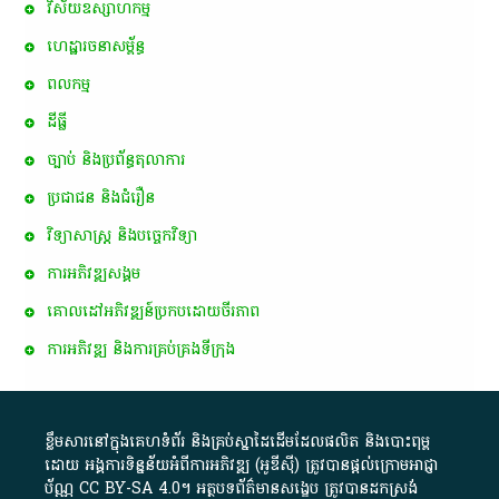
វិស័យឧស្សាហកម្ម
ហេដ្ឋារចនាសម្ព័ន្ធ
ពល​កម្ម
ដីធ្លី
ច្បាប់ និងប្រព័ន្ធតុលាការ
ប្រជាជន និងជំរឿន
វិទ្យាសាស្ត្រ និងបច្ចេកវិទ្យា
ការ​អភិវឌ្ឍ​សង្គម
គោលដៅ​អភិវឌ្ឍន៍​ប្រកបដោយ​ចីរភាព
ការអភិវឌ្ឍ និងការគ្រប់គ្រងទីក្រុង
ខ្លឹមសារ​នៅ​ក្នុង​គេហទំព័រ និង​គ្រប់​ស្នា​ដៃ​ដើម​ដែល​ផលិត​ និង​បោះពុម្ព​
ដោយ​ អង្គការ​ទិន្នន័យ​អំពី​ការអភិវឌ្ឍ​​ (អូ​ឌី​ស៊ី)​ ត្រូវ​បាន​ផ្តល់​ក្រោម​អាជ្ញា
ប័ណ្ណ​
CC BY-SA 4.0
។​ អត្ថបទ​ព័ត៌មាន​សង្ខេប​ ត្រូវ​បាន​ដកស្រង់​