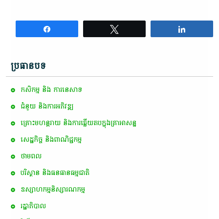
Share
Tweet
Share
ប្រធានបទ
កសិកម្ម​ និង​ ការ​នេ​សាទ​
ជំនួយ និងការអភិវឌ្ឍ
គ្រោះមហន្តរាយ និងការឆ្លើយតបក្នុងគ្រាអាសន្ន
សេដ្ឋកិច្ច និងពាណិជ្ជកម្ម
ថាមពល
បរិស្ថាន និងធនធានធម្មជាតិ
ឧស្សាហកម្មនិស្សារណកម្ម
រដ្ឋាភិបាល