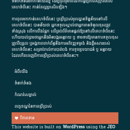
ទំនាក់ទំនងមកកាន់យើងខ្ញុំ
ដើម្បីចូលរួមចំណែកធ្វើឱ្យភាពសុក្រឹតរបស់
គេហទំព័នេះ កាន់តែល្អប្រសើរឡើង។
ការចូលមកកាន់គេហទំព័រនេះ ឬប្រើប្រាស់មូលដ្ឋានទិន្នន័យនៅលើ
គេហទំព័រនេះ បានន័យថា អ្នកទទួលស្គាល់ថាអ្នកមានទំនួលខុសត្រូវ
ទាំងស្រុង លើការពឹងផ្អែក លើគ្រប់ព័ត៌មានផ្តល់ឱ្យនៅលើគេហទំព័រនេះ
ហើយយល់ព្រមថាអ្នកនឹងមិនបង្ករអន្តរាយ ឬ ទាមទារ​ឱ្យមានការទទួលខុស​
ត្រូវពីបុគ្គល ឬអង្គភាពពាក់ព័ន្ធនឹងការអភិវឌ្ឍទម្រង់ និងខ្លឹមសាររបស់
គេហទំព័រនេះ សម្រាប់រាល់ការបាត់បង់ ការខូចប្រយោជន៍ ឬ អន្តរាយ
ដែលកើតចេញពីការប្រើប្រាស់គេហទំព័រនេះ។
អំពី​យើង​
ទំនាក់ទំនង
កំណត់សម្គាល់
លក្ខខណ្ឌនៃការប្រើប្រាស់
វិភាគទាន
This website is built on
WordPress
using the
JEO