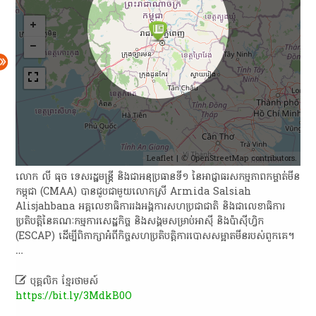
Leaflet
| ©
OpenStreetMap
contributors.
​លោក​ លី​ ធុ​ច​ ទេស​រដ្ឋមន្ត្រី​ និង​ជា​អនុប្រធាន​ទី​១​ នៃ​អាជ្ញាធរ​សកម្មភាព​កម្ចាត់​មីន​
កម្ពុជា​ (CMAA)​ បាន​ជួប​ជាមួយ​លោកស្រី​ Armida​ Salsiah​
Alisjahbana​ អគ្គលេខាធិការ​រង​អង្គការសហប្រជាជាតិ​ និង​ជា​លេខាធិការ​
ប្រតិបត្តិ​នៃ​គណៈកម្មការ​សេដ្ឋកិច្ច​ និង​សង្គម​សម្រាប់​អាស៊ី​ និង​ប៉ា​ស៊ី​ហ្វិ​ក​
(ESCAP)​ ដើម្បី​ពិភាក្សា​អំពី​កិច្ច​សហប្រតិបត្តិការ​បោសសម្អាត​មីន​របស់​ពួក​គេ​។​
…

បុគ្គលិក​ ខ្មែរ​ថា​ម​ស៍​
https://bit.ly/3MdkB0O