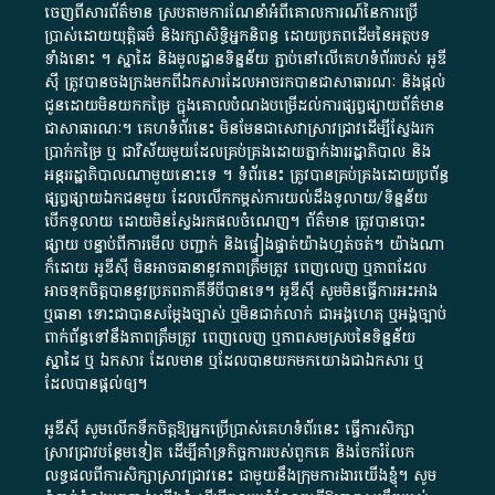
ចេញពី​សារព័ត៌មាន ស្របតាមការ​ណែនាំ​អំពី​គោលការណ៍​នៃ​ការ​ប្រើ
ប្រាស់​ដោយ​យុត្តិធម៌​ និង​រក្សាសិទ្ធិអ្នកនិពន្ធ ដោយ​ប្រភពដើម​នៃ​​អត្ថបទ
ទាំង​នោះ​ ។​ ស្នាដៃ​ និង​មូលដ្ឋាន​ទិន្នន័យ ​ភ្ជាប់​នៅ​លើ​គេហទំព័រ​របស់​ អូ​ឌី​
ស៊ី​ ត្រូវ​បាន​ចងក្រង​មក​ពី​ឯកសារ​ដែល​អាច​រក​បានជា​សាធារណៈ​ និង​ផ្តល់​
ជូន​ដោយ​មិន​យក​កម្រៃ​ ក្នុង​គោលបំណង​បម្រើ​ដល់ការ​ផ្សព្វផ្សាយ​ព័ត៌មាន​
ជា​សាធារណៈ​។​ គេហទំព័រ​នេះ​ មិនមែន​ជា​សេវា​ស្រាវជ្រាវ​ដើម្បី​ស្វែងរក
ប្រាក់​កម្រៃ​ ឬ​ ជា​វិស័យ​មួយ​ដែល​គ្រប់គ្រង​ដោយ​ភ្នាក់ងារ​រដ្ឋាភិបាល​ និង ​
អន្តររដ្ឋាភិបាល​ណាមួយ​នោះ​ទេ ​។​ ទំព័រ​នេះ​ ត្រូវ​បាន​គ្រប់គ្រង​ដោយ​ប្រព័ន្ធ​
ផ្សព្វផ្សាយ​ឯកជន​មួយ​ ដែល​លើកកម្ពស់​ការ​យល់​ដឹង​ទូលាយ​/​ទិន្នន័យ​
បើក​ទូលាយ​ ដោយ​មិនស្វែង​រក​ផល​ចំណេញ​។​ ព័ត៌មាន​ ត្រូវ​បាន​បោះ
ផ្សាយ​ បន្ទាប់​ពី​ការ​មើល​ បញ្ជាក់​ និង​ផ្ទៀងផ្ទាត់​យ៉ាង​ហ្មត់ចត់​។​ យ៉ាងណា​
ក៏​ដោយ​ អូ​ឌី​ស៊ី​ មិន​អាច​ធានា​នូវ​ភាព​ត្រឹមត្រូវ​ ពេញលេញ​ ឬ​ភាព​ដែល​
អាច​ទុកចិត្ត​បាននូវ​ប្រភព​ភាគី​ទី​បី​បាន​ទេ​។​ អូ​ឌី​ស៊ី​ សូម​មិន​ធ្វើការ​អះអាង​
ឬ​ធានា​ ទោះជា​បាន​សម្តែង​ច្បាស់​ ឬ​មិន​ជាក់លាក់​ ជា​អង្គហេតុ​ ឬ​អង្គច្បាប់​
ពាក់ព័ន្ធ​ទៅ​នឹង​ភាព​ត្រឹមត្រូវ​ ពេញលេញ​ ឬ​ភាព​សម​ស្រប​នៃ​ទិន្នន័យ​
ស្នាដៃ​ ឬ​ ឯកសារ​ ដែល​មាន​ ឬ​ដែល​បាន​យក​មក​យោង​ជា​ឯកសារ​ ឬ​
ដែល​បាន​ផ្តល់​ឲ្យ​។
អូឌីស៊ី សូមលើកទឹកចិត្តឱ្យអ្នកប្រើប្រាស់គេហទំព័រនេះ ធ្វើការសិក្សា
ស្រាវជ្រាវបន្ថែមទៀត ដើម្បីគាំទ្រកិច្ចការ​របស់ពួកគេ និងចែករំលែក
លទ្ធផលពីការសិក្សាស្រាវជ្រាវនេះ ជាមួយនឹងក្រុមការងារយើងខ្ញុំ។ សូម