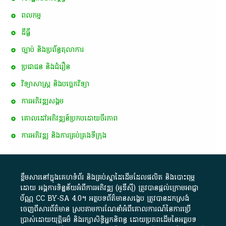
ពល​កម្ម
ដីធ្លី
ច្បាប់ និងប្រព័ន្ធតុលាការ
ប្រជាជន និងជំរឿន
វិទ្យាសាស្ត្រ និងបច្ចេកវិទ្យា
ការ​អភិវឌ្ឍ​សង្គម
គោលដៅ​អភិវឌ្ឍន៍​ប្រកបដោយ​ចីរភាព
ការអភិវឌ្ឍ និងការគ្រប់គ្រងទីក្រុង
ខ្លឹមសារ​នៅ​ក្នុង​គេហទំព័រ និង​គ្រប់​ស្នា​ដៃ​ដើម​ដែល​ផលិត​ និង​បោះពុម្ព​
ដោយ​ អង្គការ​ទិន្នន័យ​អំពី​ការអភិវឌ្ឍ​​ (អូ​ឌី​ស៊ី)​ ត្រូវ​បាន​ផ្តល់​ក្រោម​អាជ្ញា
ប័ណ្ណ​
CC BY-SA 4.0
។​ អត្ថបទ​ព័ត៌មាន​សង្ខេប​ ត្រូវ​បាន​ដកស្រង់​
ចេញពី​សារព័ត៌មាន ស្របតាមការ​ណែនាំ​អំពី​គោលការណ៍​នៃ​ការ​ប្រើ
ប្រាស់​ដោយ​យុត្តិធម៌​ និង​រក្សាសិទ្ធិអ្នកនិពន្ធ ដោយ​ប្រភពដើម​នៃ​​អត្ថបទ