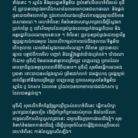
ទាំង​នោះ​ ។​ ស្នាដៃ​ និង​មូលដ្ឋាន​ទិន្នន័យ ​ភ្ជាប់​នៅ​លើ​គេហទំព័រ​របស់​ អូ​ឌី​
ស៊ី​ ត្រូវ​បាន​ចងក្រង​មក​ពី​ឯកសារ​ដែល​អាច​រក​បានជា​សាធារណៈ​ និង​ផ្តល់​
ជូន​ដោយ​មិន​យក​កម្រៃ​ ក្នុង​គោលបំណង​បម្រើ​ដល់ការ​ផ្សព្វផ្សាយ​ព័ត៌មាន​
ជា​សាធារណៈ​។​ គេហទំព័រ​នេះ​ មិនមែន​ជា​សេវា​ស្រាវជ្រាវ​ដើម្បី​ស្វែងរក
ប្រាក់​កម្រៃ​ ឬ​ ជា​វិស័យ​មួយ​ដែល​គ្រប់គ្រង​ដោយ​ភ្នាក់ងារ​រដ្ឋាភិបាល​ និង ​
អន្តររដ្ឋាភិបាល​ណាមួយ​នោះ​ទេ ​។​ ទំព័រ​នេះ​ ត្រូវ​បាន​គ្រប់គ្រង​ដោយ​ប្រព័ន្ធ​
ផ្សព្វផ្សាយ​ឯកជន​មួយ​ ដែល​លើកកម្ពស់​ការ​យល់​ដឹង​ទូលាយ​/​ទិន្នន័យ​
បើក​ទូលាយ​ ដោយ​មិនស្វែង​រក​ផល​ចំណេញ​។​ ព័ត៌មាន​ ត្រូវ​បាន​បោះ
ផ្សាយ​ បន្ទាប់​ពី​ការ​មើល​ បញ្ជាក់​ និង​ផ្ទៀងផ្ទាត់​យ៉ាង​ហ្មត់ចត់​។​ យ៉ាងណា​
ក៏​ដោយ​ អូ​ឌី​ស៊ី​ មិន​អាច​ធានា​នូវ​ភាព​ត្រឹមត្រូវ​ ពេញលេញ​ ឬ​ភាព​ដែល​
អាច​ទុកចិត្ត​បាននូវ​ប្រភព​ភាគី​ទី​បី​បាន​ទេ​។​ អូ​ឌី​ស៊ី​ សូម​មិន​ធ្វើការ​អះអាង​
ឬ​ធានា​ ទោះជា​បាន​សម្តែង​ច្បាស់​ ឬ​មិន​ជាក់លាក់​ ជា​អង្គហេតុ​ ឬ​អង្គច្បាប់​
ពាក់ព័ន្ធ​ទៅ​នឹង​ភាព​ត្រឹមត្រូវ​ ពេញលេញ​ ឬ​ភាព​សម​ស្រប​នៃ​ទិន្នន័យ​
ស្នាដៃ​ ឬ​ ឯកសារ​ ដែល​មាន​ ឬ​ដែល​បាន​យក​មក​យោង​ជា​ឯកសារ​ ឬ​
ដែល​បាន​ផ្តល់​ឲ្យ​។
អូឌីស៊ី សូមលើកទឹកចិត្តឱ្យអ្នកប្រើប្រាស់គេហទំព័រនេះ ធ្វើការសិក្សា
ស្រាវជ្រាវបន្ថែមទៀត ដើម្បីគាំទ្រកិច្ចការ​របស់ពួកគេ និងចែករំលែក
លទ្ធផលពីការសិក្សាស្រាវជ្រាវនេះ ជាមួយនឹងក្រុមការងារយើងខ្ញុំ។ សូម
ទំនាក់ទំនងមកកាន់យើងខ្ញុំ
ដើម្បីចូលរួមចំណែកធ្វើឱ្យភាពសុក្រឹតរបស់
គេហទំព័នេះ កាន់តែល្អប្រសើរឡើង។