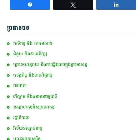
Share
Tweet
Share
ប្រធានបទ
កសិកម្ម​ និង​ ការ​នេ​សាទ​
ជំនួយ និងការអភិវឌ្ឍ
គ្រោះមហន្តរាយ និងការឆ្លើយតបក្នុងគ្រាអាសន្ន
សេដ្ឋកិច្ច និងពាណិជ្ជកម្ម
ថាមពល
បរិស្ថាន និងធនធានធម្មជាតិ
ឧស្សាហកម្មនិស្សារណកម្ម
រដ្ឋាភិបាល
វិស័យឧស្សាហកម្ម
ហេដ្ឋារចនាសម្ព័ន្ធ