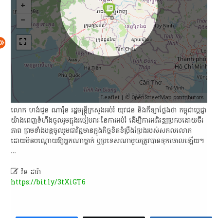
Leaflet
| ©
OpenStreetMap
contributors.
លោក​ ហង់ជួន ណារ៉ុន រដ្ឋមន្ត្រីក្រសួង​អប់រំ យុវជន និង​កីឡា​ថ្លែងថា កម្ពុជា​ប្តេជ្ញា​
យ៉ាង​ពេញទំហឹង​ចូលរួម​ក្នុង​របៀបវារៈ​នៃ​ការអប់រំ​ ដើម្បី​ការអភិវឌ្ឍ​ប្រកប​ដោយ​ចីរ
ភាព ព្រមទាំង​បន្ត​ចូលរួម​ជា​វិជ្ជមាន​ក្នុង​កិច្ចខិតខំ​ប្រឹងប្រែង​របស់​សកលលោក
ដោយ​មិន​បណ្ដោយ​ឱ្យ​អ្នកណាម្នាក់​ ឬ​ប្រទេស​ណាមួយ​ត្រូវបាន​ទុកចោល​ឡើយ​។
…

វ៉ន ដារ៉ា
https://bit.ly/3tXiGT6