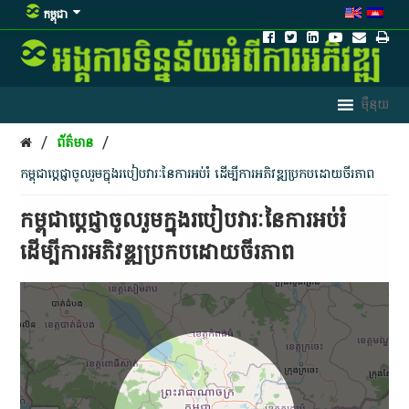
កម្ពុជា
/
/
ព័ត៌មាន
កម្ពុជា​ប្តេជ្ញា​ចូលរួម​ក្នុង​របៀបវារៈ​នៃ​ការអប់រំ ដើម្បី​ការអភិវឌ្ឍ​ប្រកបដោយ​ចីរភាព
កម្ពុជា​ប្តេជ្ញា​ចូលរួម​ក្នុង​របៀបវារៈ​នៃ​ការអប់រំ
ដើម្បី​ការអភិវឌ្ឍ​ប្រកបដោយ​ចីរភាព