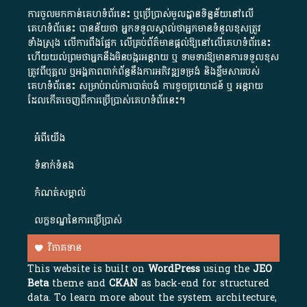
ការចូលមកកាន់គេហទំព័រនេះ ឬប្រើប្រាស់មូលដ្ឋានទិន្នន័យនៅលើ
គេហទំព័រនេះ បានន័យថា អ្នកទទួលស្គាល់ថាអ្នកមានទំនួលខុសត្រូវ
ទាំងស្រុង លើការពឹងផ្អែក លើគ្រប់ព័ត៌មានផ្តល់ឱ្យនៅលើគេហទំព័រនេះ
ហើយយល់ព្រមថាអ្នកនឹងមិនបង្ករអន្តរាយ ឬ ទាមទារ​ឱ្យមានការទទួលខុស​
ត្រូវពីបុគ្គល ឬអង្គភាពពាក់ព័ន្ធនឹងការអភិវឌ្ឍទម្រង់ និងខ្លឹមសាររបស់
គេហទំព័រនេះ សម្រាប់រាល់ការបាត់បង់ ការខូចប្រយោជន៍ ឬ អន្តរាយ
ដែលកើតចេញពីការប្រើប្រាស់គេហទំព័រនេះ។
អំពី​យើង​
ទំនាក់ទំនង
កំណត់សម្គាល់
លក្ខខណ្ឌនៃការប្រើប្រាស់
វិភាគទាន
This website is built on
WordPress
using the
JEO
Beta
theme and
CKAN
as back-end for structured
data. To learn more about the system architecture,