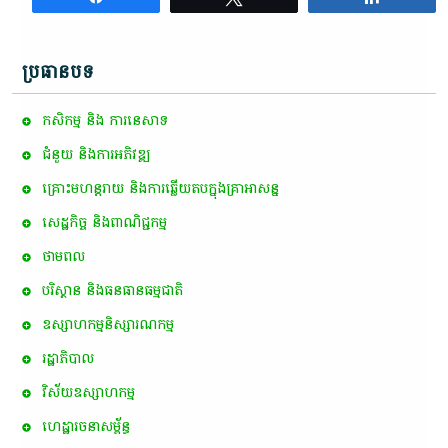
ប្រធានបទ
កសិកម្ម​ និង​ ការ​នេ​សាទ​
ជំនួយ និងការអភិវឌ្ឍ
គ្រោះមហន្តរាយ និងការឆ្លើយតបក្នុងគ្រាអាសន្ន
សេដ្ឋកិច្ច និងពាណិជ្ជកម្ម
ថាមពល
បរិស្ថាន និងធនធានធម្មជាតិ
ឧស្សាហកម្មនិស្សារណកម្ម
រដ្ឋាភិបាល
វិស័យឧស្សាហកម្ម
ហេដ្ឋារចនាសម្ព័ន្ធ