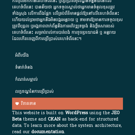
ការចូលមកកាន់គេហទំព័រនេះ ឬប្រើប្រាស់មូលដ្ឋានទិន្នន័យនៅលើ
គេហទំព័រនេះ បានន័យថា អ្នកទទួលស្គាល់ថាអ្នកមានទំនួលខុសត្រូវ
ទាំងស្រុង លើការពឹងផ្អែក លើគ្រប់ព័ត៌មានផ្តល់ឱ្យនៅលើគេហទំព័រនេះ
ហើយយល់ព្រមថាអ្នកនឹងមិនបង្ករអន្តរាយ ឬ ទាមទារ​ឱ្យមានការទទួលខុស​
ត្រូវពីបុគ្គល ឬអង្គភាពពាក់ព័ន្ធនឹងការអភិវឌ្ឍទម្រង់ និងខ្លឹមសាររបស់
គេហទំព័រនេះ សម្រាប់រាល់ការបាត់បង់ ការខូចប្រយោជន៍ ឬ អន្តរាយ
ដែលកើតចេញពីការប្រើប្រាស់គេហទំព័រនេះ។
អំពី​យើង​
ទំនាក់ទំនង
កំណត់សម្គាល់
លក្ខខណ្ឌនៃការប្រើប្រាស់
វិភាគទាន
This website is built on
WordPress
using the
JEO
Beta
theme and
CKAN
as back-end for structured
data. To learn more about the system architecture,
read our
documentation
.