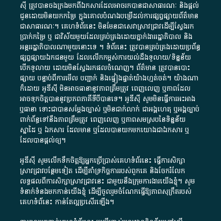
ស៊ី​ ត្រូវ​បាន​ចងក្រង​មក​ពី​ឯកសារ​ដែល​អាច​រក​បានជា​សាធារណៈ​ និង​ផ្តល់​
ជូន​ដោយ​មិន​យក​កម្រៃ​ ក្នុង​គោលបំណង​បម្រើ​ដល់ការ​ផ្សព្វផ្សាយ​ព័ត៌មាន​
ជា​សាធារណៈ​។​ គេហទំព័រ​នេះ​ មិនមែន​ជា​សេវា​ស្រាវជ្រាវ​ដើម្បី​ស្វែងរក
ប្រាក់​កម្រៃ​ ឬ​ ជា​វិស័យ​មួយ​ដែល​គ្រប់គ្រង​ដោយ​ភ្នាក់ងារ​រដ្ឋាភិបាល​ និង ​
អន្តររដ្ឋាភិបាល​ណាមួយ​នោះ​ទេ ​។​ ទំព័រ​នេះ​ ត្រូវ​បាន​គ្រប់គ្រង​ដោយ​ប្រព័ន្ធ​
ផ្សព្វផ្សាយ​ឯកជន​មួយ​ ដែល​លើកកម្ពស់​ការ​យល់​ដឹង​ទូលាយ​/​ទិន្នន័យ​
បើក​ទូលាយ​ ដោយ​មិនស្វែង​រក​ផល​ចំណេញ​។​ ព័ត៌មាន​ ត្រូវ​បាន​បោះ
ផ្សាយ​ បន្ទាប់​ពី​ការ​មើល​ បញ្ជាក់​ និង​ផ្ទៀងផ្ទាត់​យ៉ាង​ហ្មត់ចត់​។​ យ៉ាងណា​
ក៏​ដោយ​ អូ​ឌី​ស៊ី​ មិន​អាច​ធានា​នូវ​ភាព​ត្រឹមត្រូវ​ ពេញលេញ​ ឬ​ភាព​ដែល​
អាច​ទុកចិត្ត​បាននូវ​ប្រភព​ភាគី​ទី​បី​បាន​ទេ​។​ អូ​ឌី​ស៊ី​ សូម​មិន​ធ្វើការ​អះអាង​
ឬ​ធានា​ ទោះជា​បាន​សម្តែង​ច្បាស់​ ឬ​មិន​ជាក់លាក់​ ជា​អង្គហេតុ​ ឬ​អង្គច្បាប់​
ពាក់ព័ន្ធ​ទៅ​នឹង​ភាព​ត្រឹមត្រូវ​ ពេញលេញ​ ឬ​ភាព​សម​ស្រប​នៃ​ទិន្នន័យ​
ស្នាដៃ​ ឬ​ ឯកសារ​ ដែល​មាន​ ឬ​ដែល​បាន​យក​មក​យោង​ជា​ឯកសារ​ ឬ​
ដែល​បាន​ផ្តល់​ឲ្យ​។
អូឌីស៊ី សូមលើកទឹកចិត្តឱ្យអ្នកប្រើប្រាស់គេហទំព័រនេះ ធ្វើការសិក្សា
ស្រាវជ្រាវបន្ថែមទៀត ដើម្បីគាំទ្រកិច្ចការ​របស់ពួកគេ និងចែករំលែក
លទ្ធផលពីការសិក្សាស្រាវជ្រាវនេះ ជាមួយនឹងក្រុមការងារយើងខ្ញុំ។ សូម
ទំនាក់ទំនងមកកាន់យើងខ្ញុំ
ដើម្បីចូលរួមចំណែកធ្វើឱ្យភាពសុក្រឹតរបស់
គេហទំព័នេះ កាន់តែល្អប្រសើរឡើង។