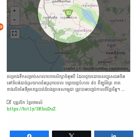
Leaflet
| ©
OpenStreetMap
contributors.
គម្រោងទឹកសម្រាប់សាលាបឋមសិក្សាចំនួនបី ដែលជួយដោយសប្បុរសជនចិន
នៅតំបន់ដាច់ស្រយាលនៃស្រុកបវេល ចម្ងាយប្រហែល ៩០ គីឡូម៉ែត្រ ភាគ
ខាងលិចនៃទីរួមខេត្តបាត់ដំបងប្រទេសកម្ពុជា ត្រូវបានបញ្ចប់កាលពីថ្ងៃច័ន្ទ។ …

បុគ្គលិក​ ខ្មែរ​ថា​ម​ស៍​
https://bit.ly/3KhuDuZ
Share
Tweet
Share