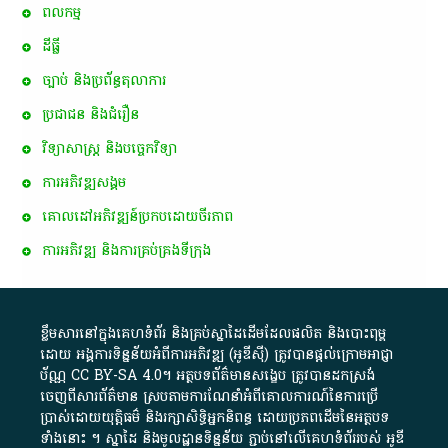
ពល​កម្ម
ដីធ្លី
ច្បាប់ និងប្រព័ន្ធតុលាការ
ប្រជាជន និងជំរឿន
វិទ្យាសាស្ត្រ និងបច្ចេកវិទ្យា
ការ​អភិវឌ្ឍ​សង្គម
គោលដៅ​អភិវឌ្ឍន៍​ប្រកបដោយ​ចីរភាព
ការអភិវឌ្ឍ និងការគ្រប់គ្រងទីក្រុង
ខ្លឹមសារ​នៅ​ក្នុង​គេហទំព័រ និង​គ្រប់​ស្នា​ដៃ​ដើម​ដែល​ផលិត​ និង​បោះពុម្ព​
ដោយ​ អង្គការ​ទិន្នន័យ​អំពី​ការអភិវឌ្ឍ​​ (អូ​ឌី​ស៊ី)​ ត្រូវ​បាន​ផ្តល់​ក្រោម​អាជ្ញា
ប័ណ្ណ​
CC BY-SA 4.0
។​ អត្ថបទ​ព័ត៌មាន​សង្ខេប​ ត្រូវ​បាន​ដកស្រង់​
ចេញពី​សារព័ត៌មាន ស្របតាមការ​ណែនាំ​អំពី​គោលការណ៍​នៃ​ការ​ប្រើ
ប្រាស់​ដោយ​យុត្តិធម៌​ និង​រក្សាសិទ្ធិអ្នកនិពន្ធ ដោយ​ប្រភពដើម​នៃ​​អត្ថបទ
ទាំង​នោះ​ ។​ ស្នាដៃ​ និង​មូលដ្ឋាន​ទិន្នន័យ ​ភ្ជាប់​នៅ​លើ​គេហទំព័រ​របស់​ អូ​ឌី​