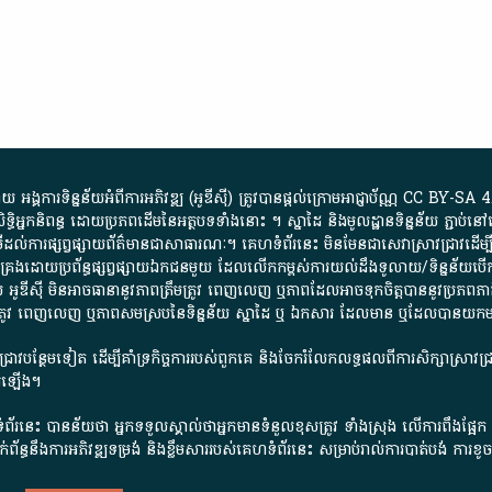
្គការ​ទិន្នន័យ​អំពី​ការអភិវឌ្ឍ​​ (អូ​ឌី​ស៊ី)​ ត្រូវ​បាន​ផ្តល់​ក្រោម​អាជ្ញាប័ណ្ណ​
CC BY-SA 4
ធិអ្នកនិពន្ធ ដោយ​ប្រភពដើម​នៃ​​អត្ថបទទាំង​នោះ​ ។​ ស្នាដៃ​ និង​មូលដ្ឋាន​ទិន្នន័យ ​ភ្ជាប់​នៅ​
ការ​ផ្សព្វផ្សាយ​ព័ត៌មាន​ជា​សាធារណៈ​។​ គេហទំព័រ​នេះ​ មិនមែន​ជា​សេវា​ស្រាវជ្រាវ​ដើម្បី​ស្វ
​គ្រប់គ្រង​ដោយ​ប្រព័ន្ធ​ផ្សព្វផ្សាយ​ឯកជន​មួយ​ ដែល​លើកកម្ពស់​ការ​យល់​ដឹង​ទូលាយ​/​ទិន្នន
 អូ​ឌី​ស៊ី​ មិន​អាច​ធានា​នូវ​ភាព​ត្រឹមត្រូវ​ ពេញលេញ​ ឬ​ភាព​ដែល​អាច​ទុកចិត្ត​បាននូវ​ប្រភព​ភាគី​
ព​ត្រឹមត្រូវ​ ពេញលេញ​ ឬ​ភាព​សម​ស្រប​នៃ​ទិន្នន័យ​ ស្នាដៃ​ ឬ​ ឯកសារ​ ដែល​មាន​ ឬ​ដែល​បាន​យ
រាវជ្រាវបន្ថែមទៀត ដើម្បីគាំទ្រកិច្ចការ​របស់ពួកគេ និងចែករំលែកលទ្ធផលពីការសិក្សាស្រាវ
សើរឡើង។
ព័រនេះ បានន័យថា អ្នកទទួលស្គាល់ថាអ្នកមានទំនួលខុសត្រូវ ទាំងស្រុង លើការពឹងផ្អែ
ពពាក់ព័ន្ធនឹងការអភិវឌ្ឍទម្រង់ និងខ្លឹមសាររបស់គេហទំព័រនេះ សម្រាប់រាល់ការបាត់បង់ 