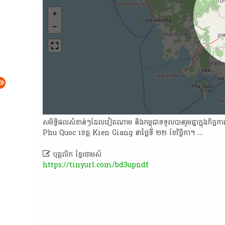
​សមិទ្ធិ​ផល​សំខាន់ៗ​ដែល​វៀតណាម​ និង​កម្ពុជា​ទទួល​បាន​រួម​គ្នា​ក្នុង​កិច្ចការ
Phu​ Quoc​ ខេត្ត​ Kien​ Giang​ នា​ថ្ងៃ​ទី​ ២២​ ខែវិច្ឆិកា​។​ …

បុគ្គលិក​ ខ្មែរ​ថា​ម​ស៍​
https://tinyurl.com/bd3upndf