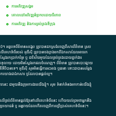
ការ​អភិវឌ្ឍ​សង្គម
គោលដៅ​អភិវឌ្ឍន៍​ប្រកបដោយ​ចីរភាព
ការអភិវឌ្ឍ និងការគ្រប់គ្រងទីក្រុង
.0
។​ អត្ថបទ​ព័ត៌មាន​សង្ខេប​ ត្រូវ​បាន​ដកស្រង់​ចេញពី​សារព័ត៌មាន ស្រប
លើ​គេហទំព័រ​របស់​ អូ​ឌី​ស៊ី​ ត្រូវ​បាន​ចងក្រង​មក​ពី​ឯកសារ​ដែល​អាច​រក​
ែងរកប្រាក់​កម្រៃ​ ឬ​ ជា​វិស័យ​មួយ​ដែល​គ្រប់គ្រង​ដោយ​ភ្នាក់ងារ​
័យ​បើក​ទូលាយ​ ដោយ​មិនស្វែង​រក​ផល​ចំណេញ​។​ ព័ត៌មាន​ ត្រូវ​បាន​បោះផ្សាយ​
ទី​បី​បាន​ទេ​។​ អូ​ឌី​ស៊ី​ សូម​មិន​ធ្វើការ​អះអាង​ ឬ​ធានា​ ទោះជា​បាន​សម្តែង​
ក​មក​យោង​ជា​ឯកសារ​ ឬ​ដែល​បាន​ផ្តល់​ឲ្យ​។
ជ្រាវនេះ ជាមួយនឹងក្រុមការងារយើងខ្ញុំ។ សូម
ទំនាក់ទំនងមកកាន់យើងខ្ញុំ
ក លើគ្រប់ព័ត៌មានផ្តល់ឱ្យនៅលើគេហទំព័រនេះ ហើយយល់ព្រមថាអ្នកនឹង
ការខូចប្រយោជន៍ ឬ អន្តរាយដែលកើតចេញពីការប្រើប្រាស់គេហទំព័រនេះ។