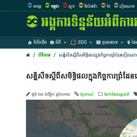
មេគង្គ
កម្ពុជា
ឡាវ
មីយ៉ាន់ម៉ា
ថៃ
វៀតណាម
ទំព័រដើម
អំពី
SDG
ប្រធានបទ
ផែ
/
/
ព័ត៌មាន
​សន្និសីទ​ស្តី​ពី​សមិទ្ធិ​ផល​ក្នុង​កិច្ចការ​ព្រំដែន​វៀតណាម​
​សន្និសីទ​ស្តី​ពី​សមិទ្ធិ​ផល​ក្នុង​កិច្ចការ​ព្រំដ
ថ្ងៃទី ២៣ ខែវិច្ឆិកា ឆ្នាំ២០២៣
ខ្មែរថាមស៍
ទំនាក់ទំនងអន្តរជាតិ