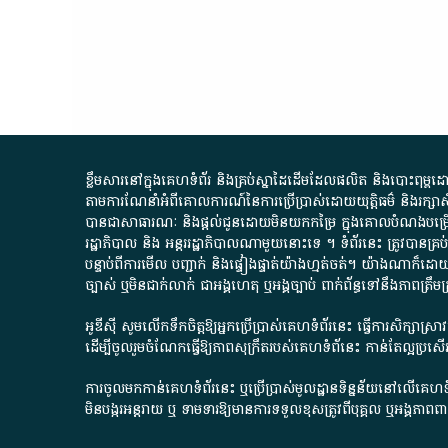
ខ្លឹមសារ​នៅ​ក្នុង​គេហទំព័រ និង​គ្រប់​ស្នា​ដៃ​ដើម​ដែល​ផលិត​ និង​បោះពុម្ព​ដោយ​ អង
តាមការ​ណែនាំ​អំពី​គោលការណ៍​នៃ​ការ​ប្រើប្រាស់​ដោយ​យុត្តិធម៌​ និង​រក្សាសិទ្
បានជា​សាធារណៈ​ និង​ផ្តល់​ជូន​ដោយ​មិន​យក​កម្រៃ​ ក្នុង​គោលបំណង​បម្រើ​ដល់
រដ្ឋាភិបាល​ និង ​អន្តររដ្ឋាភិបាល​ណាមួយ​នោះ​ទេ ​។​ ទំព័រ​នេះ​ ត្រូវ​បាន
បន្ទាប់​ពី​ការ​មើល​ បញ្ជាក់​ និង​ផ្ទៀងផ្ទាត់​យ៉ាង​ហ្មត់ចត់​។​ យ៉ាងណា​ក៏​ដោយ​
ច្បាស់​ ឬ​មិន​ជាក់លាក់​ ជា​អង្គហេតុ​ ឬ​អង្គច្បាប់​ ពាក់ព័ន្ធ​ទៅ​នឹង​ភា
អូឌីស៊ី សូមលើកទឹកចិត្តឱ្យអ្នកប្រើប្រាស់គេហទំព័រនេះ ធ្វើការសិក្សាស្
ដើម្បីចូលរួមចំណែកធ្វើឱ្យភាពសុក្រឹតរបស់គេហទំព័នេះ កាន់តែល្អប្រ
ការចូលមកកាន់គេហទំព័រនេះ ឬប្រើប្រាស់មូលដ្ឋានទិន្នន័យនៅលើគេហទំ
មិនបង្ករអន្តរាយ ឬ ទាមទារ​ឱ្យមានការទទួលខុស​ត្រូវពីបុគ្គល ឬអង្គភា