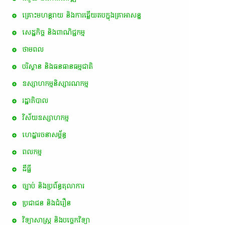
គ្រោះមហន្តរាយ និងការឆ្លើយតបក្នុងគ្រាអាសន្ន
សេដ្ឋកិច្ច និងពាណិជ្ជកម្ម
ថាមពល
បរិស្ថាន និងធនធានធម្មជាតិ
ឧស្សាហកម្មនិស្សារណកម្ម
រដ្ឋាភិបាល
វិស័យឧស្សាហកម្ម
ហេដ្ឋារចនាសម្ព័ន្ធ
ពល​កម្ម
ដីធ្លី
ច្បាប់ និងប្រព័ន្ធតុលាការ
ប្រជាជន និងជំរឿន
វិទ្យាសាស្ត្រ និងបច្ចេកវិទ្យា