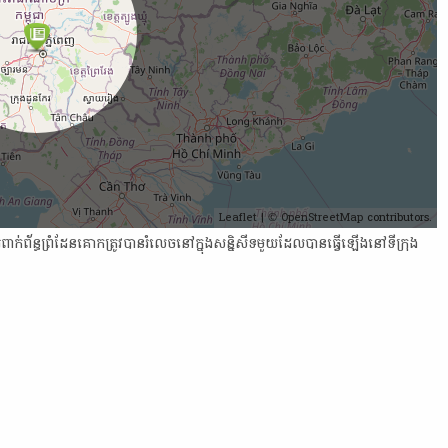
Leaflet
| ©
OpenStreetMap
contributors.
​ពាក់ព័ន្ធ​ព្រំដែន​គោក​ត្រូវ​បាន​រំលេច​នៅ​ក្នុង​សន្និសីទ​មួយ​ដែល​បាន​ធ្វើ​ឡើង​នៅ​ទីក្រុង​