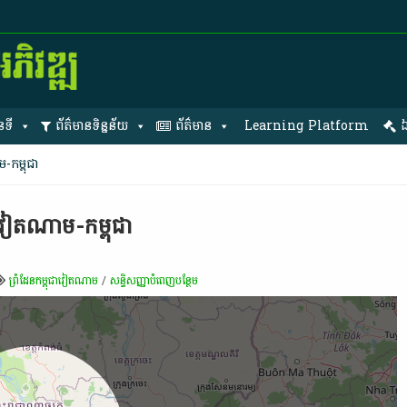
នទី
ព័ត៌មានទិន្នន័យ
ព័ត៌មាន
Learning Platform
ឯ
-​កម្ពុជា​
ែន​វៀតណាម​-​កម្ពុជា​
ព្រំដែន​កម្ពុជា​វៀតណាម
/
សន្ធិសញ្ញា​បំពេញបន្ថែម​