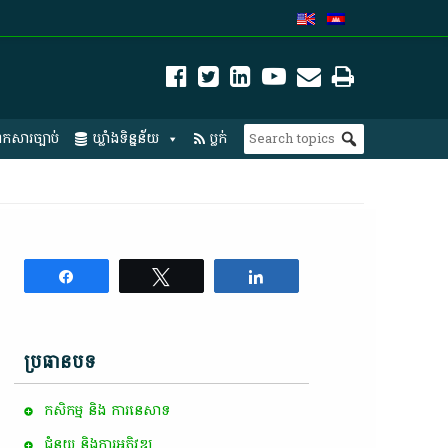
កសារច្បាប់
ឃ្លាំងទិន្នន័យ
ប្លក់
Share
Tweet
Share
ប្រធានបទ
កសិកម្ម​ និង​ ការ​នេ​សាទ​
ជំនួយ និងការអភិវឌ្ឍ