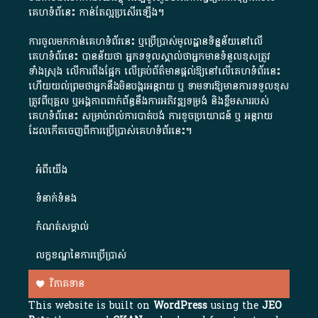
គេហទំព័នេះ កាន់តែល្អប្រសើរឡើង។
ការចូលមកកាន់គេហទំព័រនេះ ឬប្រើប្រាស់មូលដ្ឋានទិន្នន័យនៅលើ
គេហទំព័រនេះ បានន័យថា អ្នកទទួលស្គាល់ថាអ្នកមានទំនួលខុសត្រូវ
ទាំងស្រុង លើការពឹងផ្អែក លើគ្រប់ព័ត៌មានផ្តល់ឱ្យនៅលើគេហទំព័រនេះ
ហើយយល់ព្រមថាអ្នកនឹងមិនបង្ករអន្តរាយ ឬ ទាមទារ​ឱ្យមានការទទួលខុស​
ត្រូវពីបុគ្គល ឬអង្គភាពពាក់ព័ន្ធនឹងការអភិវឌ្ឍទម្រង់ និងខ្លឹមសាររបស់
គេហទំព័រនេះ សម្រាប់រាល់ការបាត់បង់ ការខូចប្រយោជន៍ ឬ អន្តរាយ
ដែលកើតចេញពីការប្រើប្រាស់គេហទំព័រនេះ។
អំពី​យើង​
ទំនាក់ទំនង
កំណត់សម្គាល់
លក្ខខណ្ឌនៃការប្រើប្រាស់
វិភាគទាន
This website is built on
WordPress
using the
JEO