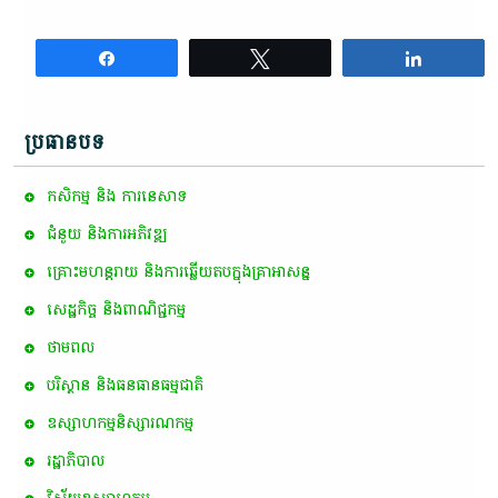
Share
Tweet
Share
ប្រធានបទ
កសិកម្ម​ និង​ ការ​នេ​សាទ​
ជំនួយ និងការអភិវឌ្ឍ
គ្រោះមហន្តរាយ និងការឆ្លើយតបក្នុងគ្រាអាសន្ន
សេដ្ឋកិច្ច និងពាណិជ្ជកម្ម
ថាមពល
បរិស្ថាន និងធនធានធម្មជាតិ
ឧស្សាហកម្មនិស្សារណកម្ម
រដ្ឋាភិបាល