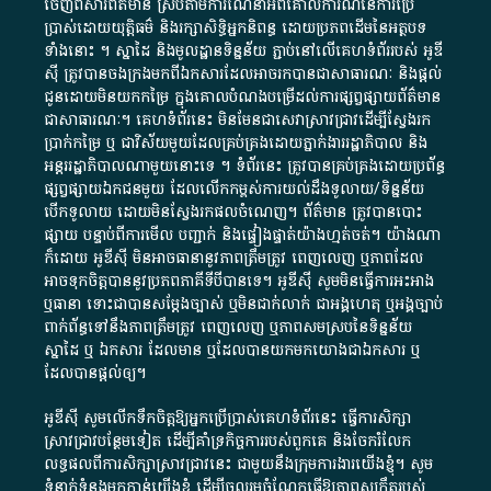
ចេញពី​សារព័ត៌មាន ស្របតាមការ​ណែនាំ​អំពី​គោលការណ៍​នៃ​ការ​ប្រើ
ប្រាស់​ដោយ​យុត្តិធម៌​ និង​រក្សាសិទ្ធិអ្នកនិពន្ធ ដោយ​ប្រភពដើម​នៃ​​អត្ថបទ
ទាំង​នោះ​ ។​ ស្នាដៃ​ និង​មូលដ្ឋាន​ទិន្នន័យ ​ភ្ជាប់​នៅ​លើ​គេហទំព័រ​របស់​ អូ​ឌី​
ស៊ី​ ត្រូវ​បាន​ចងក្រង​មក​ពី​ឯកសារ​ដែល​អាច​រក​បានជា​សាធារណៈ​ និង​ផ្តល់​
ជូន​ដោយ​មិន​យក​កម្រៃ​ ក្នុង​គោលបំណង​បម្រើ​ដល់ការ​ផ្សព្វផ្សាយ​ព័ត៌មាន​
ជា​សាធារណៈ​។​ គេហទំព័រ​នេះ​ មិនមែន​ជា​សេវា​ស្រាវជ្រាវ​ដើម្បី​ស្វែងរក
ប្រាក់​កម្រៃ​ ឬ​ ជា​វិស័យ​មួយ​ដែល​គ្រប់គ្រង​ដោយ​ភ្នាក់ងារ​រដ្ឋាភិបាល​ និង ​
អន្តររដ្ឋាភិបាល​ណាមួយ​នោះ​ទេ ​។​ ទំព័រ​នេះ​ ត្រូវ​បាន​គ្រប់គ្រង​ដោយ​ប្រព័ន្ធ​
ផ្សព្វផ្សាយ​ឯកជន​មួយ​ ដែល​លើកកម្ពស់​ការ​យល់​ដឹង​ទូលាយ​/​ទិន្នន័យ​
បើក​ទូលាយ​ ដោយ​មិនស្វែង​រក​ផល​ចំណេញ​។​ ព័ត៌មាន​ ត្រូវ​បាន​បោះ
ផ្សាយ​ បន្ទាប់​ពី​ការ​មើល​ បញ្ជាក់​ និង​ផ្ទៀងផ្ទាត់​យ៉ាង​ហ្មត់ចត់​។​ យ៉ាងណា​
ក៏​ដោយ​ អូ​ឌី​ស៊ី​ មិន​អាច​ធានា​នូវ​ភាព​ត្រឹមត្រូវ​ ពេញលេញ​ ឬ​ភាព​ដែល​
អាច​ទុកចិត្ត​បាននូវ​ប្រភព​ភាគី​ទី​បី​បាន​ទេ​។​ អូ​ឌី​ស៊ី​ សូម​មិន​ធ្វើការ​អះអាង​
ឬ​ធានា​ ទោះជា​បាន​សម្តែង​ច្បាស់​ ឬ​មិន​ជាក់លាក់​ ជា​អង្គហេតុ​ ឬ​អង្គច្បាប់​
ពាក់ព័ន្ធ​ទៅ​នឹង​ភាព​ត្រឹមត្រូវ​ ពេញលេញ​ ឬ​ភាព​សម​ស្រប​នៃ​ទិន្នន័យ​
ស្នាដៃ​ ឬ​ ឯកសារ​ ដែល​មាន​ ឬ​ដែល​បាន​យក​មក​យោង​ជា​ឯកសារ​ ឬ​
ដែល​បាន​ផ្តល់​ឲ្យ​។
អូឌីស៊ី សូមលើកទឹកចិត្តឱ្យអ្នកប្រើប្រាស់គេហទំព័រនេះ ធ្វើការសិក្សា
ស្រាវជ្រាវបន្ថែមទៀត ដើម្បីគាំទ្រកិច្ចការ​របស់ពួកគេ និងចែករំលែក
លទ្ធផលពីការសិក្សាស្រាវជ្រាវនេះ ជាមួយនឹងក្រុមការងារយើងខ្ញុំ។ សូម
ទំនាក់ទំនងមកកាន់យើងខ្ញុំ
ដើម្បីចូលរួមចំណែកធ្វើឱ្យភាពសុក្រឹតរបស់