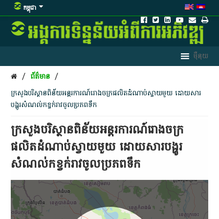
កម្ពុជា
/
/
ព័ត៌មាន
ក្រសួងបរិស្ថានពិន័យអន្តរការណ៍រោងចក្រផលិតដំណាប់ស្វាយមួយ ដោយសារ
បង្ហូរសំណល់កខ្វក់រាវចូលប្រភពទឹក
ក្រសួងបរិស្ថានពិន័យអន្តរការណ៍រោងចក្រ
ផលិតដំណាប់ស្វាយមួយ ដោយសារបង្ហូរ
សំណល់កខ្វក់រាវចូលប្រភពទឹក