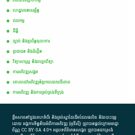
វិស័យឧស្សាហកម្ម
ហេដ្ឋារចនាសម្ព័ន្ធ
ពល​កម្ម
ដីធ្លី
ច្បាប់ និងប្រព័ន្ធតុលាការ
ប្រជាជន និងជំរឿន
វិទ្យាសាស្ត្រ និងបច្ចេកវិទ្យា
ការ​អភិវឌ្ឍ​សង្គម
គោលដៅ​អភិវឌ្ឍន៍​ប្រកបដោយ​ចីរភាព
ការអភិវឌ្ឍ និងការគ្រប់គ្រងទីក្រុង
ខ្លឹមសារ​នៅ​ក្នុង​គេហទំព័រ និង​គ្រប់​ស្នា​ដៃ​ដើម​ដែល​ផលិត​ និង​បោះពុម្ព​
ដោយ​ អង្គការ​ទិន្នន័យ​អំពី​ការអភិវឌ្ឍ​​ (អូ​ឌី​ស៊ី)​ ត្រូវ​បាន​ផ្តល់​ក្រោម​អាជ្ញា
ប័ណ្ណ​
CC BY-SA 4.0
។​ អត្ថបទ​ព័ត៌មាន​សង្ខេប​ ត្រូវ​បាន​ដកស្រង់​