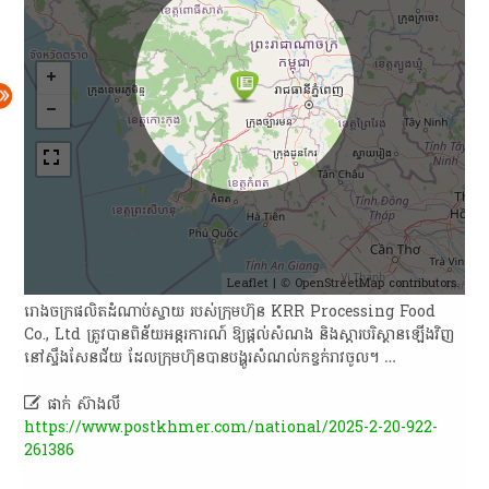
Leaflet
| ©
OpenStreetMap
contributors.
រោងចក្រផលិតដំណាប់ស្វាយ របស់ក្រុមហ៊ុន KRR Processing Food
Co., Ltd ត្រូវបានពិន័យអន្តរការណ៍ ឱ្យផ្តល់សំណង និងស្តារបរិស្ថានឡើងវិញ
នៅស្ទឹងសែនជ័យ ដែលក្រុមហ៊ុនបានបង្ហូរសំណល់កខ្វក់រាវចូល។ …

ផាក់ ស៊ាងលី
https://www.postkhmer.com/national/2025-2-20-922-
261386