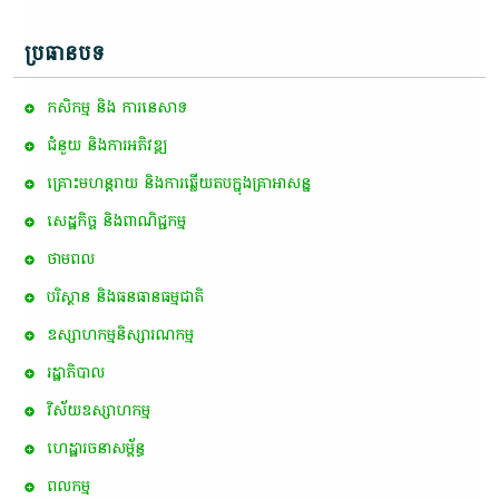
ប្រធានបទ
កសិកម្ម​ និង​ ការ​នេ​សាទ​
ជំនួយ និងការអភិវឌ្ឍ
គ្រោះមហន្តរាយ និងការឆ្លើយតបក្នុងគ្រាអាសន្ន
សេដ្ឋកិច្ច និងពាណិជ្ជកម្ម
ថាមពល
បរិស្ថាន និងធនធានធម្មជាតិ
ឧស្សាហកម្មនិស្សារណកម្ម
រដ្ឋាភិបាល
វិស័យឧស្សាហកម្ម
ហេដ្ឋារចនាសម្ព័ន្ធ
ពល​កម្ម