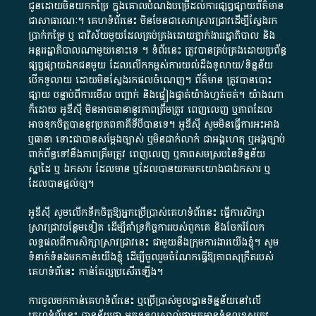
ជូន​ដោយ​មិន​យក​កម្រៃ​ ក្នុង​គោលបំណង​បម្រើ​ដល់ការ​ផ្សព្វផ្សាយ​ព័ត៌មាន​
ជា​សាធារណៈ​។​ គេហទំព័រ​នេះ​ មិនមែន​ជា​សេវា​ស្រាវជ្រាវ​ដើម្បី​ស្វែងរក
ប្រាក់​កម្រៃ​ ឬ​ ជា​វិស័យ​មួយ​ដែល​គ្រប់គ្រង​ដោយ​ភ្នាក់ងារ​រដ្ឋាភិបាល​ និង ​
អន្តររដ្ឋាភិបាល​ណាមួយ​នោះ​ទេ ​។​ ទំព័រ​នេះ​ ត្រូវ​បាន​គ្រប់គ្រង​ដោយ​ប្រព័ន្ធ​
ផ្សព្វផ្សាយ​ឯកជន​មួយ​ ដែល​លើកកម្ពស់​ការ​យល់​ដឹង​ទូលាយ​/​ទិន្នន័យ​
បើក​ទូលាយ​ ដោយ​មិនស្វែង​រក​ផល​ចំណេញ​។​ ព័ត៌មាន​ ត្រូវ​បាន​បោះ
ផ្សាយ​ បន្ទាប់​ពី​ការ​មើល​ បញ្ជាក់​ និង​ផ្ទៀងផ្ទាត់​យ៉ាង​ហ្មត់ចត់​។​ យ៉ាងណា​
ក៏​ដោយ​ អូ​ឌី​ស៊ី​ មិន​អាច​ធានា​នូវ​ភាព​ត្រឹមត្រូវ​ ពេញលេញ​ ឬ​ភាព​ដែល​
អាច​ទុកចិត្ត​បាននូវ​ប្រភព​ភាគី​ទី​បី​បាន​ទេ​។​ អូ​ឌី​ស៊ី​ សូម​មិន​ធ្វើការ​អះអាង​
ឬ​ធានា​ ទោះជា​បាន​សម្តែង​ច្បាស់​ ឬ​មិន​ជាក់លាក់​ ជា​អង្គហេតុ​ ឬ​អង្គច្បាប់​
ពាក់ព័ន្ធ​ទៅ​នឹង​ភាព​ត្រឹមត្រូវ​ ពេញលេញ​ ឬ​ភាព​សម​ស្រប​នៃ​ទិន្នន័យ​
ស្នាដៃ​ ឬ​ ឯកសារ​ ដែល​មាន​ ឬ​ដែល​បាន​យក​មក​យោង​ជា​ឯកសារ​ ឬ​
ដែល​បាន​ផ្តល់​ឲ្យ​។
អូឌីស៊ី សូមលើកទឹកចិត្តឱ្យអ្នកប្រើប្រាស់គេហទំព័រនេះ ធ្វើការសិក្សា
ស្រាវជ្រាវបន្ថែមទៀត ដើម្បីគាំទ្រកិច្ចការ​របស់ពួកគេ និងចែករំលែក
លទ្ធផលពីការសិក្សាស្រាវជ្រាវនេះ ជាមួយនឹងក្រុមការងារយើងខ្ញុំ។ សូម
ទំនាក់ទំនងមកកាន់យើងខ្ញុំ
ដើម្បីចូលរួមចំណែកធ្វើឱ្យភាពសុក្រឹតរបស់
គេហទំព័នេះ កាន់តែល្អប្រសើរឡើង។
ការចូលមកកាន់គេហទំព័រនេះ ឬប្រើប្រាស់មូលដ្ឋានទិន្នន័យនៅលើ
គេហទំព័រនេះ បានន័យថា អ្នកទទួលស្គាល់ថាអ្នកមានទំនួលខុសត្រូវ