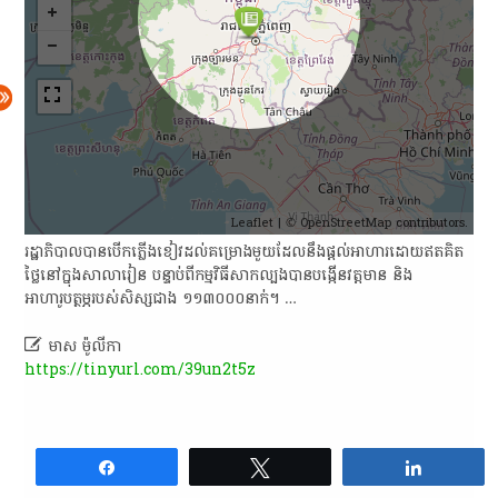
Leaflet
| ©
OpenStreetMap
contributors.
រដ្ឋាភិបាលបានបើកភ្លើងខៀវដល់គម្រោងមួយដែលនឹងផ្តល់អាហារដោយឥតគិត
ថ្លៃនៅក្នុងសាលារៀន បន្ទាប់ពីកម្មវិធីសាកល្បងបានបង្កើនវត្តមាន និង
អាហារូបត្ថម្ភរបស់សិស្សជាង ១១៣០០០នាក់។​ …

មាស ម៉ូលីកា
https://tinyurl.com/39un2t5z
Share
Tweet
Share