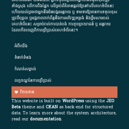
ទាំងស្រុង លើការពឹងផ្អែក លើគ្រប់ព័ត៌មានផ្តល់ឱ្យនៅលើគេហទំព័រនេះ
ហើយយល់ព្រមថាអ្នកនឹងមិនបង្ករអន្តរាយ ឬ ទាមទារ​ឱ្យមានការទទួលខុស​
ត្រូវពីបុគ្គល ឬអង្គភាពពាក់ព័ន្ធនឹងការអភិវឌ្ឍទម្រង់ និងខ្លឹមសាររបស់
គេហទំព័រនេះ សម្រាប់រាល់ការបាត់បង់ ការខូចប្រយោជន៍ ឬ អន្តរាយ
ដែលកើតចេញពីការប្រើប្រាស់គេហទំព័រនេះ។
អំពី​យើង​
ទំនាក់ទំនង
កំណត់សម្គាល់
លក្ខខណ្ឌនៃការប្រើប្រាស់
វិភាគទាន
This website is built on
WordPress
using the
JEO
Beta
theme and
CKAN
as back-end for structured
data. To learn more about the system architecture,
read our
documentation
.