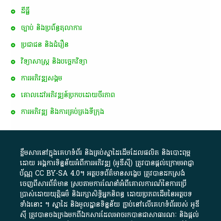
ដីធ្លី
ច្បាប់ និងប្រព័ន្ធតុលាការ
ប្រជាជន និងជំរឿន
វិទ្យាសាស្ត្រ និងបច្ចេកវិទ្យា
ការ​អភិវឌ្ឍ​សង្គម
គោលដៅ​អភិវឌ្ឍន៍​ប្រកបដោយ​ចីរភាព
ការអភិវឌ្ឍ និងការគ្រប់គ្រងទីក្រុង
ខ្លឹមសារ​នៅ​ក្នុង​គេហទំព័រ និង​គ្រប់​ស្នា​ដៃ​ដើម​ដែល​ផលិត​ និង​បោះពុម្ព​
ដោយ​ អង្គការ​ទិន្នន័យ​អំពី​ការអភិវឌ្ឍ​​ (អូ​ឌី​ស៊ី)​ ត្រូវ​បាន​ផ្តល់​ក្រោម​អាជ្ញា
ប័ណ្ណ​
CC BY-SA 4.0
។​ អត្ថបទ​ព័ត៌មាន​សង្ខេប​ ត្រូវ​បាន​ដកស្រង់​
ចេញពី​សារព័ត៌មាន ស្របតាមការ​ណែនាំ​អំពី​គោលការណ៍​នៃ​ការ​ប្រើ
ប្រាស់​ដោយ​យុត្តិធម៌​ និង​រក្សាសិទ្ធិអ្នកនិពន្ធ ដោយ​ប្រភពដើម​នៃ​​អត្ថបទ
ទាំង​នោះ​ ។​ ស្នាដៃ​ និង​មូលដ្ឋាន​ទិន្នន័យ ​ភ្ជាប់​នៅ​លើ​គេហទំព័រ​របស់​ អូ​ឌី​
ស៊ី​ ត្រូវ​បាន​ចងក្រង​មក​ពី​ឯកសារ​ដែល​អាច​រក​បានជា​សាធារណៈ​ និង​ផ្តល់​