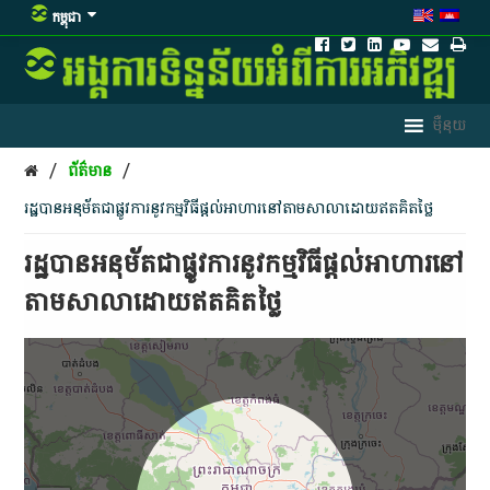
កម្ពុជា
/
/
ព័ត៌មាន
រដ្ឋបានអនុម័តជាផ្លូវការនូវកម្មវិធីផ្តល់អាហារនៅតាមសាលាដោយឥតគិតថ្លៃ
រដ្ឋបានអនុម័តជាផ្លូវការនូវកម្មវិធីផ្តល់អាហារនៅ
តាមសាលាដោយឥតគិតថ្លៃ