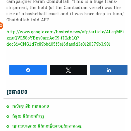
campaigner Farah Obaidullah. “This is a huge trans-
shipment, the hold (of the Cambodian vessel) was the
size of a basketball court and it was knee-deep in tuna,”
Obaidullah told AFP. …
http://www.google.com/hostednews/afp/article/ALeqM5i
xnuQVL58oYBm0arrAoC9-fHkbLQ?
docId=CNG.1d7c89bbd05f5e16daedd3e0120379b3.981
Share
Tweet
Share
ប្រធានបទ
កសិកម្ម​ និង​ ការ​នេ​សាទ​
ជំនួយ និងការអភិវឌ្ឍ
គ្រោះមហន្តរាយ និងការឆ្លើយតបក្នុងគ្រាអាសន្ន