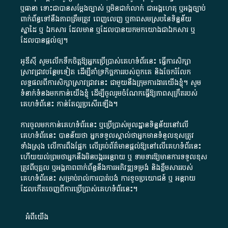
ឬ​ធានា​ ទោះជា​បាន​សម្តែង​ច្បាស់​ ឬ​មិន​ជាក់លាក់​ ជា​អង្គហេតុ​ ឬ​អង្គច្បាប់​
ពាក់ព័ន្ធ​ទៅ​នឹង​ភាព​ត្រឹមត្រូវ​ ពេញលេញ​ ឬ​ភាព​សម​ស្រប​នៃ​ទិន្នន័យ​
ស្នាដៃ​ ឬ​ ឯកសារ​ ដែល​មាន​ ឬ​ដែល​បាន​យក​មក​យោង​ជា​ឯកសារ​ ឬ​
ដែល​បាន​ផ្តល់​ឲ្យ​។
អូឌីស៊ី សូមលើកទឹកចិត្តឱ្យអ្នកប្រើប្រាស់គេហទំព័រនេះ ធ្វើការសិក្សា
ស្រាវជ្រាវបន្ថែមទៀត ដើម្បីគាំទ្រកិច្ចការ​របស់ពួកគេ និងចែករំលែក
លទ្ធផលពីការសិក្សាស្រាវជ្រាវនេះ ជាមួយនឹងក្រុមការងារយើងខ្ញុំ។ សូម
ទំនាក់ទំនងមកកាន់យើងខ្ញុំ
ដើម្បីចូលរួមចំណែកធ្វើឱ្យភាពសុក្រឹតរបស់
គេហទំព័នេះ កាន់តែល្អប្រសើរឡើង។
ការចូលមកកាន់គេហទំព័រនេះ ឬប្រើប្រាស់មូលដ្ឋានទិន្នន័យនៅលើ
គេហទំព័រនេះ បានន័យថា អ្នកទទួលស្គាល់ថាអ្នកមានទំនួលខុសត្រូវ
ទាំងស្រុង លើការពឹងផ្អែក លើគ្រប់ព័ត៌មានផ្តល់ឱ្យនៅលើគេហទំព័រនេះ
ហើយយល់ព្រមថាអ្នកនឹងមិនបង្ករអន្តរាយ ឬ ទាមទារ​ឱ្យមានការទទួលខុស​
ត្រូវពីបុគ្គល ឬអង្គភាពពាក់ព័ន្ធនឹងការអភិវឌ្ឍទម្រង់ និងខ្លឹមសាររបស់
គេហទំព័រនេះ សម្រាប់រាល់ការបាត់បង់ ការខូចប្រយោជន៍ ឬ អន្តរាយ
ដែលកើតចេញពីការប្រើប្រាស់គេហទំព័រនេះ។
អំពី​យើង​