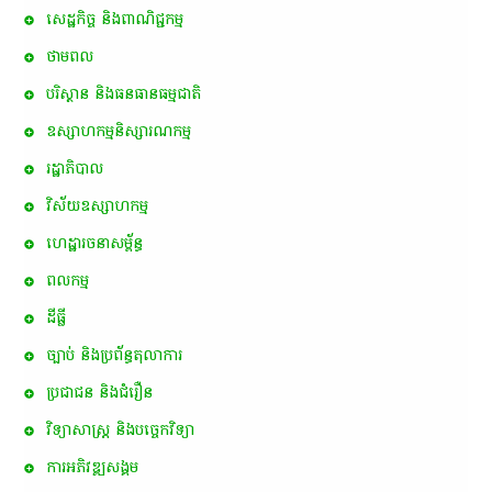
សេដ្ឋកិច្ច និងពាណិជ្ជកម្ម
ថាមពល
បរិស្ថាន និងធនធានធម្មជាតិ
ឧស្សាហកម្មនិស្សារណកម្ម
រដ្ឋាភិបាល
វិស័យឧស្សាហកម្ម
ហេដ្ឋារចនាសម្ព័ន្ធ
ពល​កម្ម
ដីធ្លី
ច្បាប់ និងប្រព័ន្ធតុលាការ
ប្រជាជន និងជំរឿន
វិទ្យាសាស្ត្រ និងបច្ចេកវិទ្យា
ការ​អភិវឌ្ឍ​សង្គម