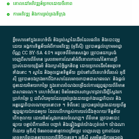
គោលដៅ​អភិវឌ្ឍន៍​ប្រកបដោយ​ចីរភាព
ការអភិវឌ្ឍ និងការគ្រប់គ្រងទីក្រុង
ខ្លឹមសារ​នៅ​ក្នុង​គេហទំព័រ និង​គ្រប់​ស្នា​ដៃ​ដើម​ដែល​ផលិត​ និង​បោះពុម្ព​
ដោយ​ អង្គការ​ទិន្នន័យ​អំពី​ការអភិវឌ្ឍ​​ (អូ​ឌី​ស៊ី)​ ត្រូវ​បាន​ផ្តល់​ក្រោម​អាជ្ញា
ប័ណ្ណ​
CC BY-SA 4.0
។​ អត្ថបទ​ព័ត៌មាន​សង្ខេប​ ត្រូវ​បាន​ដកស្រង់​
ចេញពី​សារព័ត៌មាន ស្របតាមការ​ណែនាំ​អំពី​គោលការណ៍​នៃ​ការ​ប្រើ
ប្រាស់​ដោយ​យុត្តិធម៌​ និង​រក្សាសិទ្ធិអ្នកនិពន្ធ ដោយ​ប្រភពដើម​នៃ​​អត្ថបទ
ទាំង​នោះ​ ។​ ស្នាដៃ​ និង​មូលដ្ឋាន​ទិន្នន័យ ​ភ្ជាប់​នៅ​លើ​គេហទំព័រ​របស់​ អូ​ឌី​
ស៊ី​ ត្រូវ​បាន​ចងក្រង​មក​ពី​ឯកសារ​ដែល​អាច​រក​បានជា​សាធារណៈ​ និង​ផ្តល់​
ជូន​ដោយ​មិន​យក​កម្រៃ​ ក្នុង​គោលបំណង​បម្រើ​ដល់ការ​ផ្សព្វផ្សាយ​ព័ត៌មាន​
ជា​សាធារណៈ​។​ គេហទំព័រ​នេះ​ មិនមែន​ជា​សេវា​ស្រាវជ្រាវ​ដើម្បី​ស្វែងរក
ប្រាក់​កម្រៃ​ ឬ​ ជា​វិស័យ​មួយ​ដែល​គ្រប់គ្រង​ដោយ​ភ្នាក់ងារ​រដ្ឋាភិបាល​ និង ​
អន្តររដ្ឋាភិបាល​ណាមួយ​នោះ​ទេ ​។​ ទំព័រ​នេះ​ ត្រូវ​បាន​គ្រប់គ្រង​ដោយ​ប្រព័ន្ធ​
ផ្សព្វផ្សាយ​ឯកជន​មួយ​ ដែល​លើកកម្ពស់​ការ​យល់​ដឹង​ទូលាយ​/​ទិន្នន័យ​
បើក​ទូលាយ​ ដោយ​មិនស្វែង​រក​ផល​ចំណេញ​។​ ព័ត៌មាន​ ត្រូវ​បាន​បោះ
ផ្សាយ​ បន្ទាប់​ពី​ការ​មើល​ បញ្ជាក់​ និង​ផ្ទៀងផ្ទាត់​យ៉ាង​ហ្មត់ចត់​។​ យ៉ាងណា​
ក៏​ដោយ​ អូ​ឌី​ស៊ី​ មិន​អាច​ធានា​នូវ​ភាព​ត្រឹមត្រូវ​ ពេញលេញ​ ឬ​ភាព​ដែល​
អាច​ទុកចិត្ត​បាននូវ​ប្រភព​ភាគី​ទី​បី​បាន​ទេ​។​ អូ​ឌី​ស៊ី​ សូម​មិន​ធ្វើការ​អះអាង​