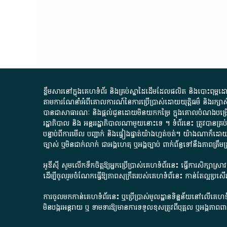
ខ្លឹមសារ​នៅ​ក្នុង​គេហទំព័រ និង​គ្រប់​ស្នា​ដៃ​ដើម​ដែល​ផលិត​ និង​បោះពុម្ព​ដោយ​ អង
តាមការ​ណែនាំ​អំពី​គោលការណ៍​នៃ​ការ​ប្រើប្រាស់​ដោយ​យុត្តិធម៌​ និង​រក្សាសិទ្
បានជា​សាធារណៈ​ និង​ផ្តល់​ជូន​ដោយ​មិន​យក​កម្រៃ​ ក្នុង​គោលបំណង​បម្រើ​ដល់
រដ្ឋាភិបាល​ និង ​អន្តររដ្ឋាភិបាល​ណាមួយ​នោះ​ទេ ​។​ ទំព័រ​នេះ​ ត្រូវ​បាន
បន្ទាប់​ពី​ការ​មើល​ បញ្ជាក់​ និង​ផ្ទៀងផ្ទាត់​យ៉ាង​ហ្មត់ចត់​។​ យ៉ាងណា​ក៏​ដោយ​
ច្បាស់​ ឬ​មិន​ជាក់លាក់​ ជា​អង្គហេតុ​ ឬ​អង្គច្បាប់​ ពាក់ព័ន្ធ​ទៅ​នឹង​ភា
អូឌីស៊ី សូមលើកទឹកចិត្តឱ្យអ្នកប្រើប្រាស់គេហទំព័រនេះ ធ្វើការសិក្សាស្
ដើម្បីចូលរួមចំណែកធ្វើឱ្យភាពសុក្រឹតរបស់គេហទំព័នេះ កាន់តែល្អប្រ
ការចូលមកកាន់គេហទំព័រនេះ ឬប្រើប្រាស់មូលដ្ឋានទិន្នន័យនៅលើគេហទំ
មិនបង្ករអន្តរាយ ឬ ទាមទារ​ឱ្យមានការទទួលខុស​ត្រូវពីបុគ្គល ឬអង្គភា