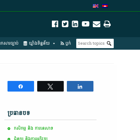
កសារច្បាប់
ឃ្លាំងទិន្នន័យ
ប្លក់
Share
Tweet
Share
ប្រធានបទ
កសិកម្ម​ និង​ ការ​នេ​សាទ​
ជំនួយ និងការអភិវឌ្ឍ