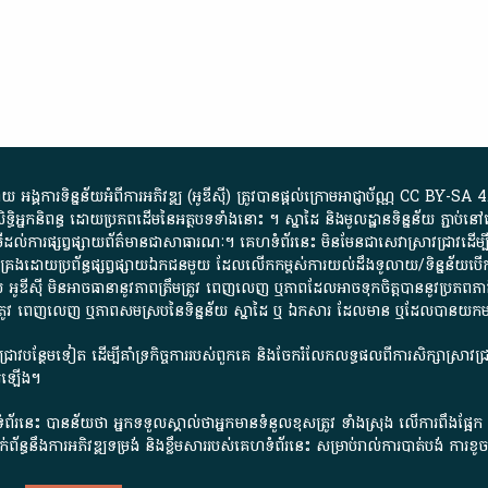
្គការ​ទិន្នន័យ​អំពី​ការអភិវឌ្ឍ​​ (អូ​ឌី​ស៊ី)​ ត្រូវ​បាន​ផ្តល់​ក្រោម​អាជ្ញាប័ណ្ណ​
CC BY-SA 4
ធិអ្នកនិពន្ធ ដោយ​ប្រភពដើម​នៃ​​អត្ថបទទាំង​នោះ​ ។​ ស្នាដៃ​ និង​មូលដ្ឋាន​ទិន្នន័យ ​ភ្ជាប់​នៅ​
ការ​ផ្សព្វផ្សាយ​ព័ត៌មាន​ជា​សាធារណៈ​។​ គេហទំព័រ​នេះ​ មិនមែន​ជា​សេវា​ស្រាវជ្រាវ​ដើម្បី​ស្វ
​គ្រប់គ្រង​ដោយ​ប្រព័ន្ធ​ផ្សព្វផ្សាយ​ឯកជន​មួយ​ ដែល​លើកកម្ពស់​ការ​យល់​ដឹង​ទូលាយ​/​ទិន្នន
 អូ​ឌី​ស៊ី​ មិន​អាច​ធានា​នូវ​ភាព​ត្រឹមត្រូវ​ ពេញលេញ​ ឬ​ភាព​ដែល​អាច​ទុកចិត្ត​បាននូវ​ប្រភព​ភាគី​
ព​ត្រឹមត្រូវ​ ពេញលេញ​ ឬ​ភាព​សម​ស្រប​នៃ​ទិន្នន័យ​ ស្នាដៃ​ ឬ​ ឯកសារ​ ដែល​មាន​ ឬ​ដែល​បាន​យ
រាវជ្រាវបន្ថែមទៀត ដើម្បីគាំទ្រកិច្ចការ​របស់ពួកគេ និងចែករំលែកលទ្ធផលពីការសិក្សាស្រាវ
សើរឡើង។
ព័រនេះ បានន័យថា អ្នកទទួលស្គាល់ថាអ្នកមានទំនួលខុសត្រូវ ទាំងស្រុង លើការពឹងផ្អែ
ពពាក់ព័ន្ធនឹងការអភិវឌ្ឍទម្រង់ និងខ្លឹមសាររបស់គេហទំព័រនេះ សម្រាប់រាល់ការបាត់បង់ 