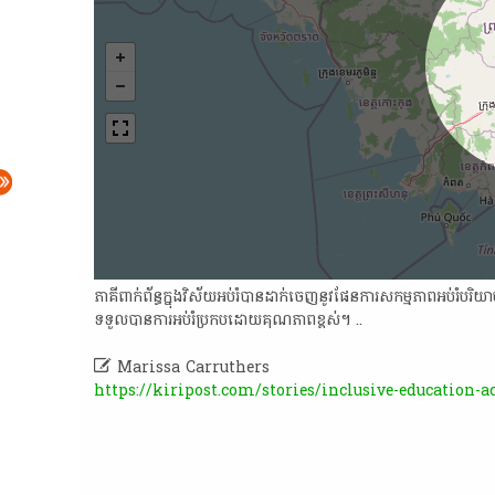
​ភាគី​ពាក់ព័ន្ធ​ក្នុង​វិស័យ​អប់រំ​បាន​ដាក់​ចេញ​នូវ​ផែនការ​សកម្មភាព​អប់រំ
ទទួល​បានការ​អប់រំ​ប្រកបដោយ​គុណភាព​ខ្ពស់​។​ ..

Marissa Carruthers
https://kiripost.com/stories/inclusive-education-