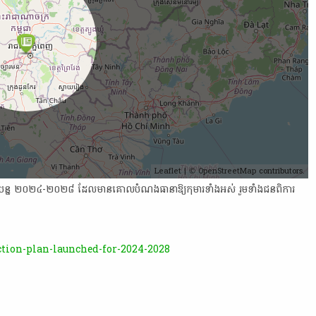
Leaflet
| ©
OpenStreetMap
contributors.
​បរិ​យា​បន្ន​ ២០២៤-២០២៨​ ដែល​មាន​គោលបំណង​ធានា​ឱ្យ​កុមារ​ទាំងអស់​ រួម​ទាំង​ជន​ពិការ​
action-plan-launched-for-2024-2028