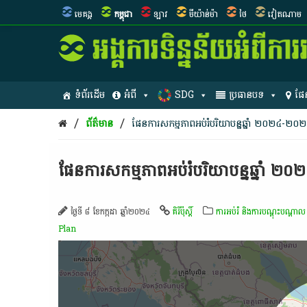
មេគង្គ
កម្ពុជា
ឡាវ
មីយ៉ាន់ម៉ា
ថៃ
វៀតណាម
ទំព័រដើម
អំពី
SDG
ប្រធានបទ
ផែ
/
/
ព័ត៌មាន
ផែនការ​សកម្មភាព​អប់រំ​បរិ​យា​បន្ន​ឆ្នាំ​ ២០២៤-២០២៨
ផែនការ​សកម្មភាព​អប់រំ​បរិ​យា​បន្ន​ឆ្នាំ​ 
ថ្ងៃទី ៨ ខែកក្កដា ឆ្នាំ២០២៤
គិរីប៉ុស្តិ៍
ការអប់រំ និងការបណ្តុះបណ្តាល
Plan