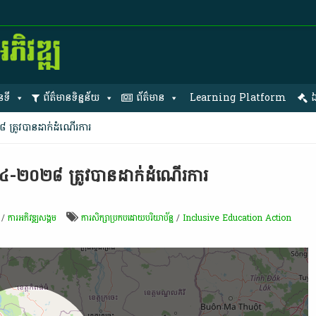
នទី
ព័ត៌មានទិន្នន័យ
ព័ត៌មាន
Learning Platform
ឯ
​ ត្រូវ​បាន​ដាក់​ដំណើរការ​
២០២៤-២០២៨​ ត្រូវ​បាន​ដាក់​ដំណើរការ​
/
ការ​អភិវឌ្ឍ​សង្គម
ការសិក្សាប្រកបដោយបរិយាប័ន្ន
/
Inclusive Education Action