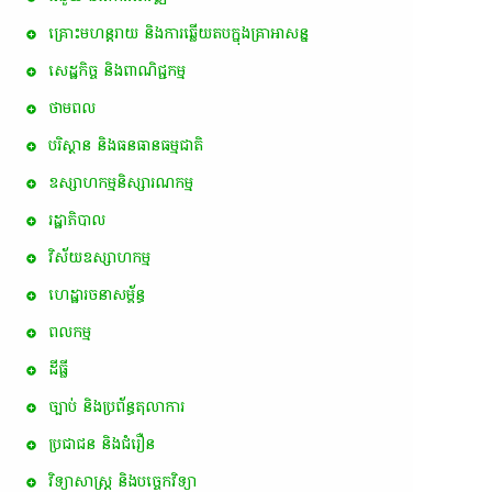
គ្រោះមហន្តរាយ និងការឆ្លើយតបក្នុងគ្រាអាសន្ន
សេដ្ឋកិច្ច និងពាណិជ្ជកម្ម
ថាមពល
បរិស្ថាន និងធនធានធម្មជាតិ
ឧស្សាហកម្មនិស្សារណកម្ម
រដ្ឋាភិបាល
វិស័យឧស្សាហកម្ម
ហេដ្ឋារចនាសម្ព័ន្ធ
ពល​កម្ម
ដីធ្លី
ច្បាប់ និងប្រព័ន្ធតុលាការ
ប្រជាជន និងជំរឿន
វិទ្យាសាស្ត្រ និងបច្ចេកវិទ្យា