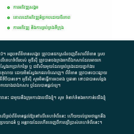
ការ​អភិវឌ្ឍ​សង្គម
គោលដៅ​អភិវឌ្ឍន៍​ប្រកបដោយ​ចីរភាព
ការអភិវឌ្ឍ និងការគ្រប់គ្រងទីក្រុង
.0
។​ អត្ថបទ​ព័ត៌មាន​សង្ខេប​ ត្រូវ​បាន​ដកស្រង់​ចេញពី​សារព័ត៌មាន ស្រប
លើ​គេហទំព័រ​របស់​ អូ​ឌី​ស៊ី​ ត្រូវ​បាន​ចងក្រង​មក​ពី​ឯកសារ​ដែល​អាច​រក​
ែងរកប្រាក់​កម្រៃ​ ឬ​ ជា​វិស័យ​មួយ​ដែល​គ្រប់គ្រង​ដោយ​ភ្នាក់ងារ​
័យ​បើក​ទូលាយ​ ដោយ​មិនស្វែង​រក​ផល​ចំណេញ​។​ ព័ត៌មាន​ ត្រូវ​បាន​បោះផ្សាយ​
ទី​បី​បាន​ទេ​។​ អូ​ឌី​ស៊ី​ សូម​មិន​ធ្វើការ​អះអាង​ ឬ​ធានា​ ទោះជា​បាន​សម្តែង​
ក​មក​យោង​ជា​ឯកសារ​ ឬ​ដែល​បាន​ផ្តល់​ឲ្យ​។
ជ្រាវនេះ ជាមួយនឹងក្រុមការងារយើងខ្ញុំ។ សូម
ទំនាក់ទំនងមកកាន់យើងខ្ញុំ
ក លើគ្រប់ព័ត៌មានផ្តល់ឱ្យនៅលើគេហទំព័រនេះ ហើយយល់ព្រមថាអ្នកនឹង
ការខូចប្រយោជន៍ ឬ អន្តរាយដែលកើតចេញពីការប្រើប្រាស់គេហទំព័រនេះ។