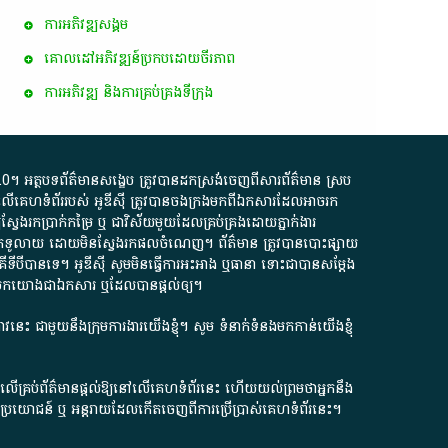
ការ​អភិវឌ្ឍ​សង្គម
គោលដៅ​អភិវឌ្ឍន៍​ប្រកបដោយ​ចីរភាព
ការអភិវឌ្ឍ និងការគ្រប់គ្រងទីក្រុង
.0
។​ អត្ថបទ​ព័ត៌មាន​សង្ខេប​ ត្រូវ​បាន​ដកស្រង់​ចេញពី​សារព័ត៌មាន ស្រប
លើ​គេហទំព័រ​របស់​ អូ​ឌី​ស៊ី​ ត្រូវ​បាន​ចងក្រង​មក​ពី​ឯកសារ​ដែល​អាច​រក​
ែងរកប្រាក់​កម្រៃ​ ឬ​ ជា​វិស័យ​មួយ​ដែល​គ្រប់គ្រង​ដោយ​ភ្នាក់ងារ​
័យ​បើក​ទូលាយ​ ដោយ​មិនស្វែង​រក​ផល​ចំណេញ​។​ ព័ត៌មាន​ ត្រូវ​បាន​បោះផ្សាយ​
ទី​បី​បាន​ទេ​។​ អូ​ឌី​ស៊ី​ សូម​មិន​ធ្វើការ​អះអាង​ ឬ​ធានា​ ទោះជា​បាន​សម្តែង​
ក​មក​យោង​ជា​ឯកសារ​ ឬ​ដែល​បាន​ផ្តល់​ឲ្យ​។
ជ្រាវនេះ ជាមួយនឹងក្រុមការងារយើងខ្ញុំ។ សូម
ទំនាក់ទំនងមកកាន់យើងខ្ញុំ
ក លើគ្រប់ព័ត៌មានផ្តល់ឱ្យនៅលើគេហទំព័រនេះ ហើយយល់ព្រមថាអ្នកនឹង
ការខូចប្រយោជន៍ ឬ អន្តរាយដែលកើតចេញពីការប្រើប្រាស់គេហទំព័រនេះ។