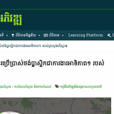
នទី
ព័ត៌មានទិន្នន័យ
ព័ត៌មាន
Learning Platform
ឯ
ថង់​ប្លា​ស្ទិ​ក​ជា​ការងារ​អាទិភាព​១​ របស់​ក្រសួងបរិស្ថាន​
្រើប្រាស់​ថង់​ប្លា​ស្ទិ​ក​ជា​ការងារ​អាទិភាព​១​ របស់​
ួងបរិស្ថាន
/
ការបំពុលបរិស្ថាន និងកាកសំណល់
កម្មវិធី​អភិវឌ្ឍន៍​នៃ​អង្គការសហប្រជាជាតិ