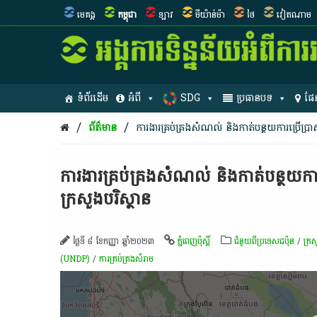
មេគង្គ
កម្ពុជា
ឡាវ
មីយ៉ាន់ម៉ា
ថៃ
វៀតណាម
ទំព័រដើម
អំពី
SDG
ប្រធានបទ
ផែ
/
/
ព័ត៌មាន
​ការងារ​គ្រប់គ្រង​សំណល់​ និង​កាត់​បន្ថយ​ការ​ប្រើប្រាស់​
​ការងារ​គ្រប់គ្រង​សំណល់​ និង​កាត់​បន្ថយ​ការ​ប
ក្រសួងបរិស្ថាន​
ថ្ងៃទី ៨ ខែកញ្ញា ឆ្នាំ២០២៣
ភ្នំពេញប៉ុស្តិ៍
ជំនួយពីប្រទេសជប៉ុន
/
ក្រស
(UNDP)
/
​ការ​គ្រប់គ្រង​សំរាម