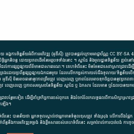
្គការ​ទិន្នន័យ​អំពី​ការអភិវឌ្ឍ​​ (អូ​ឌី​ស៊ី)​ ត្រូវ​បាន​ផ្តល់​ក្រោម​អាជ្ញាប័ណ្ណ​
CC BY-SA 4
ធិអ្នកនិពន្ធ ដោយ​ប្រភពដើម​នៃ​​អត្ថបទទាំង​នោះ​ ។​ ស្នាដៃ​ និង​មូលដ្ឋាន​ទិន្នន័យ ​ភ្ជាប់​នៅ​
ការ​ផ្សព្វផ្សាយ​ព័ត៌មាន​ជា​សាធារណៈ​។​ គេហទំព័រ​នេះ​ មិនមែន​ជា​សេវា​ស្រាវជ្រាវ​ដើម្បី​ស្វ
​គ្រប់គ្រង​ដោយ​ប្រព័ន្ធ​ផ្សព្វផ្សាយ​ឯកជន​មួយ​ ដែល​លើកកម្ពស់​ការ​យល់​ដឹង​ទូលាយ​/​ទិន្នន
 អូ​ឌី​ស៊ី​ មិន​អាច​ធានា​នូវ​ភាព​ត្រឹមត្រូវ​ ពេញលេញ​ ឬ​ភាព​ដែល​អាច​ទុកចិត្ត​បាននូវ​ប្រភព​ភាគី​
ព​ត្រឹមត្រូវ​ ពេញលេញ​ ឬ​ភាព​សម​ស្រប​នៃ​ទិន្នន័យ​ ស្នាដៃ​ ឬ​ ឯកសារ​ ដែល​មាន​ ឬ​ដែល​បាន​យ
រាវជ្រាវបន្ថែមទៀត ដើម្បីគាំទ្រកិច្ចការ​របស់ពួកគេ និងចែករំលែកលទ្ធផលពីការសិក្សាស្រាវ
សើរឡើង។
ព័រនេះ បានន័យថា អ្នកទទួលស្គាល់ថាអ្នកមានទំនួលខុសត្រូវ ទាំងស្រុង លើការពឹងផ្អែ
ពពាក់ព័ន្ធនឹងការអភិវឌ្ឍទម្រង់ និងខ្លឹមសាររបស់គេហទំព័រនេះ សម្រាប់រាល់ការបាត់បង់ 