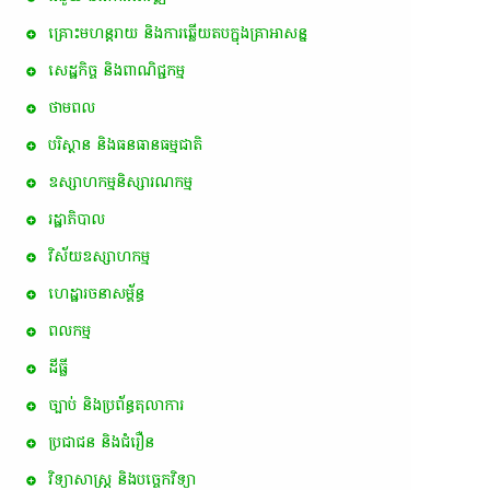
គ្រោះមហន្តរាយ និងការឆ្លើយតបក្នុងគ្រាអាសន្ន
សេដ្ឋកិច្ច និងពាណិជ្ជកម្ម
ថាមពល
បរិស្ថាន និងធនធានធម្មជាតិ
ឧស្សាហកម្មនិស្សារណកម្ម
រដ្ឋាភិបាល
វិស័យឧស្សាហកម្ម
ហេដ្ឋារចនាសម្ព័ន្ធ
ពល​កម្ម
ដីធ្លី
ច្បាប់ និងប្រព័ន្ធតុលាការ
ប្រជាជន និងជំរឿន
វិទ្យាសាស្ត្រ និងបច្ចេកវិទ្យា