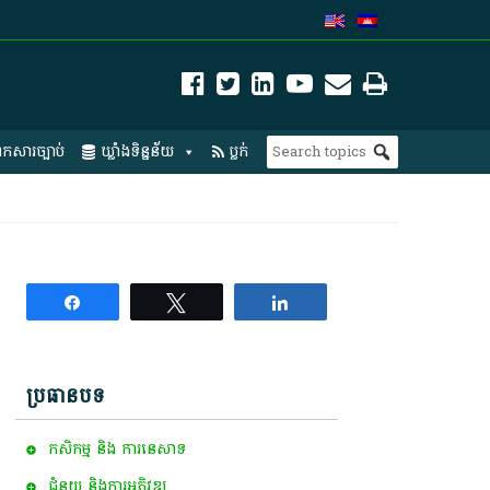
កសារច្បាប់
ឃ្លាំងទិន្នន័យ
ប្លក់
Share
Tweet
Share
ប្រធានបទ
កសិកម្ម​ និង​ ការ​នេ​សាទ​
ជំនួយ និងការអភិវឌ្ឍ