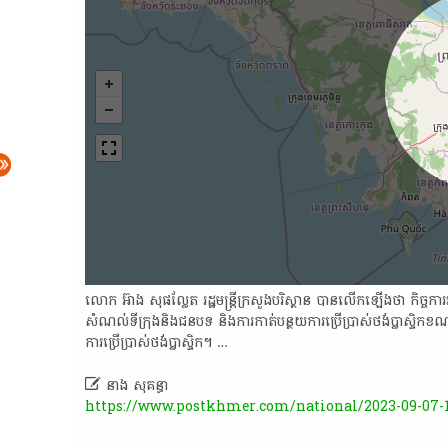
​លោក​ អ៊ា​ង​ សុ​ផល្លែ​ត​ រដ្ឋមន្ត្រី​ក្រសួងបរិស្ថាន​ បាន​លើក​ឡើង​ថា​ កិច្ចកា
សំណល់​ទីក្រុង​និង​ជនបទ​ និង​ការ​កាត់​បន្ថយ​ការ​ប្រើប្រាស់​ថង់​ប្លា​ស្ទិ​ក​ខ
ការ​ប្រើប្រាស់​ថង់​ប្លា​ស្ទិ​ក​។​ …

នាង សុគន្ធា
https://www.postkhmer.com/national/2023-09-07-