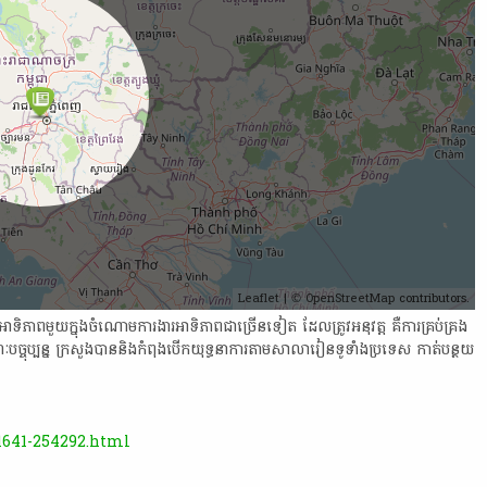
Leaflet
| ©
OpenStreetMap
contributors.
រ​អាទិភាព​មួយ​ក្នុង​ចំណោម​ការងារ​អាទិភាព​ជា​ច្រើន​ទៀត​ ដែល​ត្រូវ​អនុវត្ត​ គឺ​ការ​គ្រប់គ្រង​
ណៈ​បច្ចុប្បន្ន​ ក្រសួង​បាន​និង​កំពុង​បើក​យុទ្ធនាការ​តាម​សាលារៀន​ទូ​ទាំង​ប្រទេស​ កាត់​បន្ថយ​
1641-254292.html