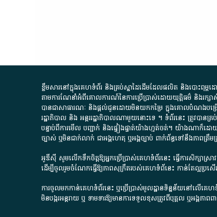
ខ្លឹមសារ​នៅ​ក្នុង​គេហទំព័រ និង​គ្រប់​ស្នា​ដៃ​ដើម​ដែល​ផលិត​ និង​បោះពុម្ព​ដោយ​ អង
តាមការ​ណែនាំ​អំពី​គោលការណ៍​នៃ​ការ​ប្រើប្រាស់​ដោយ​យុត្តិធម៌​ និង​រក្សាសិទ្
បានជា​សាធារណៈ​ និង​ផ្តល់​ជូន​ដោយ​មិន​យក​កម្រៃ​ ក្នុង​គោលបំណង​បម្រើ​ដល់
រដ្ឋាភិបាល​ និង ​អន្តររដ្ឋាភិបាល​ណាមួយ​នោះ​ទេ ​។​ ទំព័រ​នេះ​ ត្រូវ​បាន
បន្ទាប់​ពី​ការ​មើល​ បញ្ជាក់​ និង​ផ្ទៀងផ្ទាត់​យ៉ាង​ហ្មត់ចត់​។​ យ៉ាងណា​ក៏​ដោយ​
ច្បាស់​ ឬ​មិន​ជាក់លាក់​ ជា​អង្គហេតុ​ ឬ​អង្គច្បាប់​ ពាក់ព័ន្ធ​ទៅ​នឹង​ភា
អូឌីស៊ី សូមលើកទឹកចិត្តឱ្យអ្នកប្រើប្រាស់គេហទំព័រនេះ ធ្វើការសិក្សាស្
ដើម្បីចូលរួមចំណែកធ្វើឱ្យភាពសុក្រឹតរបស់គេហទំព័នេះ កាន់តែល្អប្រ
ការចូលមកកាន់គេហទំព័រនេះ ឬប្រើប្រាស់មូលដ្ឋានទិន្នន័យនៅលើគេហទំ
មិនបង្ករអន្តរាយ ឬ ទាមទារ​ឱ្យមានការទទួលខុស​ត្រូវពីបុគ្គល ឬអង្គភា